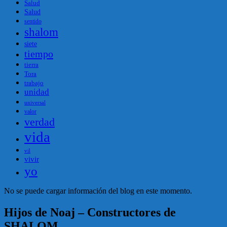
Salud
Salud
sentido
shalom
siete
tiempo
tierra
Tora
trabajo
unidad
universal
valor
verdad
vida
vil
vivir
yo
No se puede cargar información del blog en este momento.
Hijos de Noaj – Constructores de
SHALOM