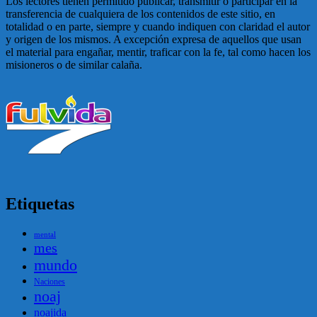
Los lectores tienen permitido publicar, transmitir o participar en la
transferencia de cualquiera de los contenidos de este sitio, en
totalidad o en parte, siempre y cuando indiquen con claridad el autor
y origen de los mismos. A excepción expresa de aquellos que usan
el material para engañar, mentir, traficar con la fe, tal como hacen los
misioneros o de similar calaña.
Etiquetas
mental
mes
mundo
Naciones
noaj
noajida