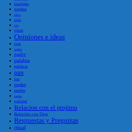
noajismo
nombre
obra
ocio
ojo
olam
Opiniones e ideas
orar
orden
padre
palabra
palabras
pan
paz
poder
pueblo
razón
realidad
Relacion con el projimo
Relación con Dios
Respuestas y Preguntas
ritual