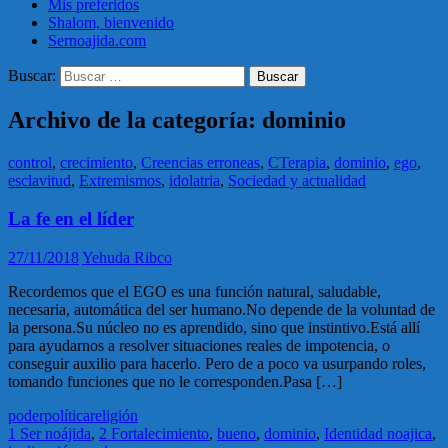
Mis preferidos
Shalom, bienvenido
Sernoajida.com
Buscar:
Archivo de la categoría: dominio
control
,
crecimiento
,
Creencias erroneas
,
CTerapia
,
dominio
,
ego
,
esclavitud
,
Extremismos
,
idolatria
,
Sociedad y actualidad
La fe en el líder
27/11/2018
Yehuda Ribco
Recordemos que el EGO es una función natural, saludable,
necesaria, automática del ser humano.No depende de la voluntad de
la persona.Su núcleo no es aprendido, sino que instintivo.Está allí
para ayudarnos a resolver situaciones reales de impotencia, o
conseguir auxilio para hacerlo. Pero de a poco va usurpando roles,
tomando funciones que no le corresponden.Pasa […]
poder
política
religión
1 Ser noájida
,
2 Fortalecimiento
,
bueno
,
dominio
,
Identidad noajica
,