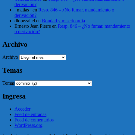
derivación?
_matias_
en
Resp. 846 – ¿No fumar, mandamiento o
derivación?
dlopezallel
en
Bondad y misericordia
Ernesto Jean Pierre
en
Resp. 846 – ¿No fumar, mandamiento
o derivación?
Archivo
Archivo
Temas
Temas
Ingresa
Acceder
Feed de entradas
Feed de comentarios
WordPress.org