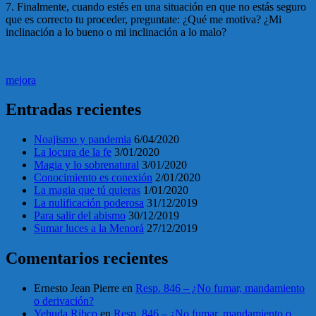
7. Finalmente, cuando estés en una situación en que no estás seguro
que es correcto tu proceder, preguntate: ¿Qué me motiva? ¿Mi
inclinación a lo bueno o mi inclinación a lo malo?
mejora
Entradas recientes
Noajismo y pandemia
6/04/2020
La locura de la fe
3/01/2020
Magia y lo sobrenatural
3/01/2020
Conocimiento es conexión
2/01/2020
La magia que tú quieras
1/01/2020
La nulificación poderosa
31/12/2019
Para salir del abismo
30/12/2019
Sumar luces a la Menorá
27/12/2019
Comentarios recientes
Ernesto Jean Pierre
en
Resp. 846 – ¿No fumar, mandamiento
o derivación?
Yehuda Ribco
en
Resp. 846 – ¿No fumar, mandamiento o