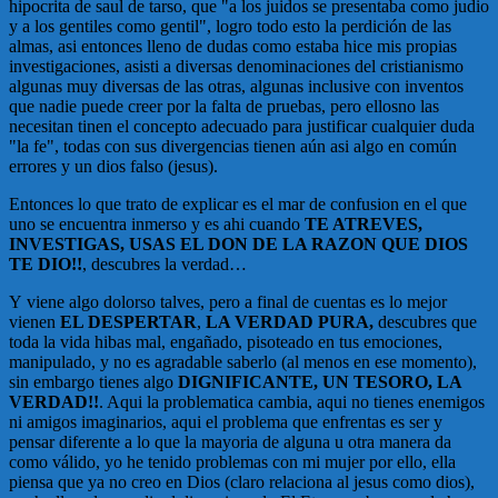
hipocrita de saul de tarso, que "a los juidos se presentaba como judio
y a los gentiles como gentil", logro todo esto la perdición de las
almas, asi entonces lleno de dudas como estaba hice mis propias
investigaciones, asisti a diversas denominaciones del cristianismo
algunas muy diversas de las otras, algunas inclusive con inventos
que nadie puede creer por la falta de pruebas, pero ellosno las
necesitan tinen el concepto adecuado para justificar cualquier duda
"la fe", todas con sus divergencias tienen aún asi algo en común
errores y un dios falso (jesus).
Entonces lo que trato de explicar es el mar de confusion en el que
uno se encuentra inmerso y es ahi cuando
TE ATREVES,
INVESTIGAS, USAS EL DON DE LA RAZON QUE DIOS
TE DIO!!
, descubres la verdad…
Y viene algo dolorso talves, pero a final de cuentas es lo mejor
vienen
EL DESPERTAR
,
LA VERDAD PURA,
descubres que
toda la vida hibas mal, engañado, pisoteado en tus emociones,
manipulado, y no es agradable saberlo (al menos en ese momento),
sin embargo tienes algo
DIGNIFICANTE, UN TESORO, LA
VERDAD!!
. Aqui la problematica cambia, aqui no tienes enemigos
ni amigos imaginarios, aqui el problema que enfrentas es ser y
pensar diferente a lo que la mayoria de alguna u otra manera da
como válido, yo he tenido problemas con mi mujer por ello, ella
piensa que ya no creo en Dios (claro relaciona al jesus como dios),