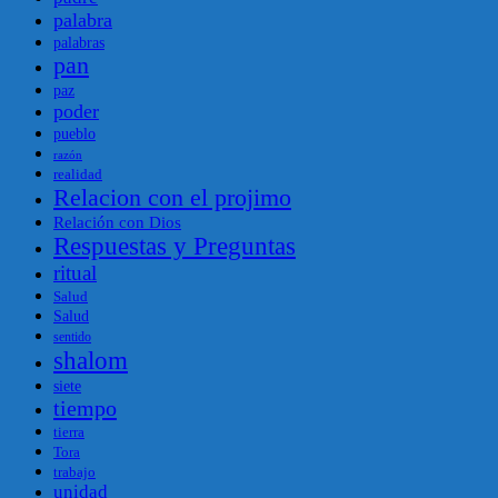
palabra
palabras
pan
paz
poder
pueblo
razón
realidad
Relacion con el projimo
Relación con Dios
Respuestas y Preguntas
ritual
Salud
Salud
sentido
shalom
siete
tiempo
tierra
Tora
trabajo
unidad