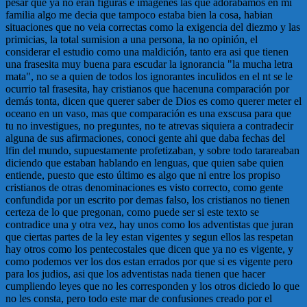
pesar que ya no eran figuras e imagenes las que adorabamos en mi
familia algo me decia que tampoco estaba bien la cosa, habian
situaciones que no veia correctas como la exigencia del diezmo y las
primicias, la total sumision a una persona, la no opinión, el
considerar el estudio como una maldición, tanto era asi que tienen
una frasesita muy buena para escudar la ignorancia "la mucha letra
mata", no se a quien de todos los ignorantes inculidos en el nt se le
ocurrio tal frasesita, hay cristianos que hacenuna comparación por
demás tonta, dicen que querer saber de Dios es como querer meter el
oceano en un vaso, mas que comparación es una exscusa para que
tu no investigues, no preguntes, no te atrevas siquiera a contradecir
alguna de sus afirmaciones, conoci gente ahi que daba fechas del
lfin del mundo, supuestamente profetizaban, y sobre todo tarareaban
diciendo que estaban hablando en lenguas, que quien sabe quien
entiende, puesto que esto último es algo que ni entre los propiso
cristianos de otras denominaciones es visto correcto, como gente
confundida por un escrito por demas falso, los cristianos no tienen
certeza de lo que pregonan, como puede ser si este texto se
contradice una y otra vez, hay unos como los adventistas que juran
que ciertas partes de la ley estan vigentes y segun ellos las respetan
hay otros como los pentecostales que dicen que ya no es vigente, y
como podemos ver los dos estan errados por que si es vigente pero
para los judios, asi que los adventistas nada tienen que hacer
cumpliendo leyes que no les corresponden y los otros diciedo lo que
no les consta, pero todo este mar de confusiones creado por el