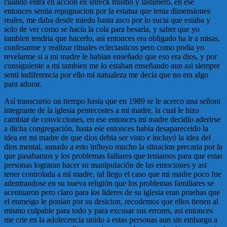
cuando entra en accion en shreck mustio y lastimero, en ese
entonces sentia repugnacion por la estatua que tenia dimensiones
reales, me daba desde miedo hasta asco por lo sucia que estaba y
solo de ver como se hacia la cola para besarla, y saber que yo
tambien tendria que hacerlo, asi entonces era obligado ha ir a misas,
confesarme y realizar rituales ecleciasticos pero como podia yo
revelarme si a mi madre le habian enseñado que eso era dios, y por
consiguiente a mi tambien me lo estaban enseñando aun asi siempre
senti indiferencia por ello mi natualeza me decia que no era algo
para adorar.
Así transcurrio un tiempo hasta que en 1989 se le acerco una señora
integrante de la iglesia pentecostes a mi madre, la cual le hizo
cambiar de convicciones, en ese entonces mi madre decidio aderirse
a dicha congregación, hasta ese entonces habia desapareceido la
idea en mi madre de que dios debia ser visto e incluyó la idea del
dios mental, aunado a esto influyo mucho la situacion precaria por la
que pasabamos y los problemas failiares que teniamos para que estas
personas lograran hacer su manipulación de las emociones y asi
tener controlada a mi madre, tal llego el caso que mi madre poco fue
adentrandose en su nueva religión que los problemas familiares se
acentuaron pero claro para los lideres de su iglesia eran pruebas que
el enmeigo le ponian por su desicion, recodemos que ellos tienen al
mismo culpable para todo y para excusar sus errores, asi entonces
me crie en la adolecencia unido a estas personas aun sin embargo a