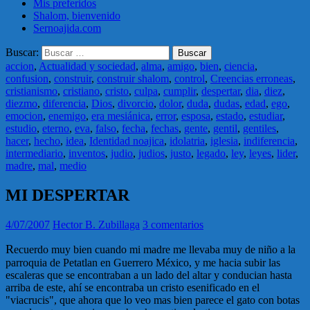
Mis preferidos
Shalom, bienvenido
Sernoajida.com
Buscar:
accion
,
Actualidad y sociedad
,
alma
,
amigo
,
bien
,
ciencia
,
confusion
,
construir
,
construir shalom
,
control
,
Creencias erroneas
,
cristianismo
,
cristiano
,
cristo
,
culpa
,
cumplir
,
despertar
,
dia
,
diez
,
diezmo
,
diferencia
,
Dios
,
divorcio
,
dolor
,
duda
,
dudas
,
edad
,
ego
,
emocion
,
enemigo
,
era mesiánica
,
error
,
esposa
,
estado
,
estudiar
,
estudio
,
eterno
,
eva
,
falso
,
fecha
,
fechas
,
gente
,
gentil
,
gentiles
,
hacer
,
hecho
,
idea
,
Identidad noajica
,
idolatria
,
iglesia
,
indiferencia
,
intermediario
,
inventos
,
judio
,
judios
,
justo
,
legado
,
ley
,
leyes
,
lider
,
madre
,
mal
,
medio
MI DESPERTAR
4/07/2007
Hector B. Zubillaga
3 comentarios
R
ecuerdo muy bien cuando mi madre me llevaba muy de niño a la
parroquia de Petatlan en Guerrero México, y me hacia subir las
escaleras que se encontraban a un lado del altar y conducian hasta
arriba de este, ahí se encontraba un cristo esenificado en el
"viacrucis", que ahora que lo veo mas bien parece el gato con botas