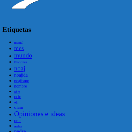
Etiquetas
mental
mes
mundo
Naciones
noaj
noajida
noajismo
nombre
obra
ocio
ojo
olam
Opiniones e ideas
orar
orden
padre