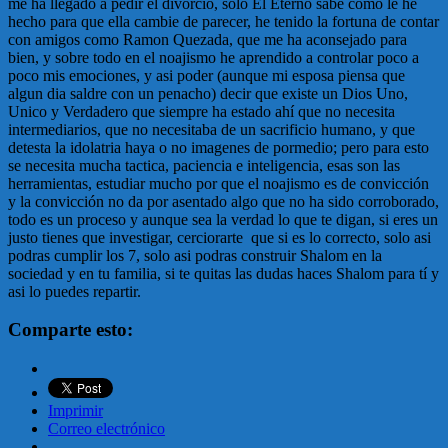
me ha llegado a pedir el divorcio, solo El Eterno sabe como le he
hecho para que ella cambie de parecer, he tenido la fortuna de contar
con amigos como Ramon Quezada, que me ha aconsejado para
bien, y sobre todo en el noajismo he aprendido a controlar poco a
poco mis emociones, y asi poder (aunque mi esposa piensa que
algun dia saldre con un penacho) decir que existe un Dios Uno,
Unico y Verdadero que siempre ha estado ahí que no necesita
intermediarios, que no necesitaba de un sacrificio humano, y que
detesta la idolatria haya o no imagenes de pormedio; pero para esto
se necesita mucha tactica, paciencia e inteligencia, esas son las
herramientas, estudiar mucho por que el noajismo es de convicción
y la convicción no da por asentado algo que no ha sido corroborado,
todo es un proceso y aunque sea la verdad lo que te digan, si eres un
justo tienes que investigar, cerciorarte que si es lo correcto, solo asi
podras cumplir los 7, solo asi podras construir Shalom en la
sociedad y en tu familia, si te quitas las dudas haces Shalom para tí y
asi lo puedes repartir.
Comparte esto:
Imprimir
Correo electrónico