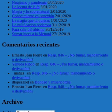
Noajismo y pandemia
6/04/2020
La locura de la fe
3/01/2020
Magia y lo sobrenatural
3/01/2020
Conocimiento es conexión
2/01/2020
La magia que tú quieras
1/01/2020
La nulificación poderosa
31/12/2019
Para salir del abismo
30/12/2019
Sumar luces a la Menorá
27/12/2019
Comentarios recientes
Ernesto Jean Pierre
en
Resp. 846 – ¿No fumar, mandamiento
o derivación?
Yehuda Ribco
en
Resp. 846 – ¿No fumar, mandamiento o
derivación?
_matias_
en
Resp. 846 – ¿No fumar, mandamiento o
derivación?
dlopezallel
en
Bondad y misericordia
Ernesto Jean Pierre
en
Resp. 846 – ¿No fumar, mandamiento
o derivación?
Archivo