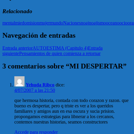
Relacionado
mental
miedo
mision
mujer
mundo
Naciones
noaj
noajismo
oceano
ocio
ora
Navegación de entradas
Entrada anterior
AUTOESTIMA (Capitulo 4)
Entrada
siguiente
Pensamientos de quien comienza a retornar
3 comentarios sobre “MI DESPERTAR”
Yehuda Ribco
dice:
4/07/2007 a las 21:50
que hermosa historia, contada con todo corazon y razon. que
bueno es despertar, pero q triste es ver a los queridos
familiares y amigos aun en esa oscura y sucia prision.
propongamos estrategias para libnerar a los cercanos,
contemos nuestras historias, seamos constructores
Accede para responder