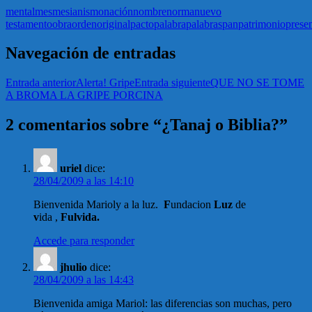
mental
mes
mesianismo
nación
nombre
norma
nuevo
testamento
obra
orden
original
pacto
palabra
palabras
pan
patrimonio
prese
Navegación de entradas
Entrada anterior
Alerta! Gripe
Entrada siguiente
QUE NO SE TOME
A BROMA LA GRIPE PORCINA
2 comentarios sobre “¿Tanaj o Biblia?”
uriel
dice:
28/04/2009 a las 14:10
Bienvenida Marioly a la luz.
F
undacion
Luz
de
v
ida ,
Fulvida.
Accede para responder
jhulio
dice:
28/04/2009 a las 14:43
Bienvenida amiga Mariol: las diferencias son muchas, pero