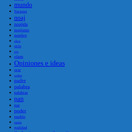
mundo
Naciones
noaj
noajida
noajismo
nombre
obra
ocio
ojo
olam
Opiniones e ideas
orar
orden
padre
palabra
palabras
pan
paz
poder
pueblo
razón
realidad