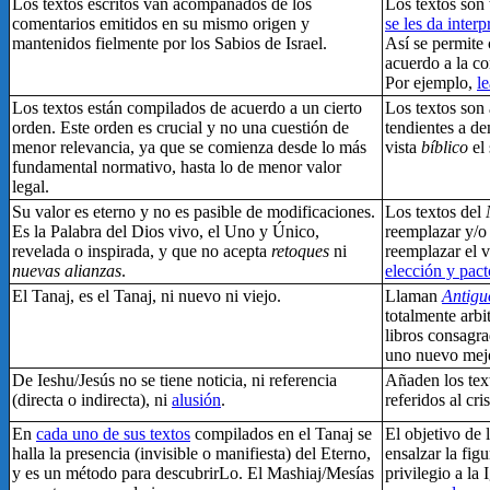
Los textos escritos van acompañados de los
Los textos son
comentarios emitidos en su mismo origen y
se les da interp
mantenidos fielmente por los Sabios de Israel.
Así se permite 
acuerdo a la co
Por ejemplo,
le
Los textos están compilados de acuerdo a un cierto
Los textos son
orden. Este orden es crucial y no una cuestión de
tendientes a d
menor relevancia, ya que se comienza desde lo más
vista
bíblico
el
fundamental normativo, hasta lo de menor valor
legal.
Su valor es eterno y no es pasible de modificaciones.
Los textos del
Es la Palabra del Dios vivo, el Uno y Único,
reemplazar y/o
revelada o inspirada, y que no acepta
retoques
ni
reemplazar el v
nuevas alianzas
.
elección y pact
El Tanaj, es el Tanaj, ni nuevo ni viejo.
Llaman
Antigu
totalmente arbi
libros consagra
uno nuevo mejo
De Ieshu/Jesús no se tiene noticia, ni referencia
Añaden los text
(directa o indirecta), ni
alusión
.
referidos al cr
En
cada uno de sus textos
compilados en el Tanaj se
El objetivo de 
halla la presencia (invisible o manifiesta) del Eterno,
ensalzar la fig
y es un método para descubrirLo. El Mashiaj/Mesías
privilegio a la 