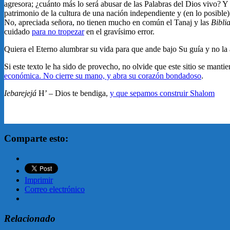
agresora; ¿cuánto más lo será abusar de las Palabras del Dios vivo? 
patrimonio de la cultura de una nación independiente y (en lo posible)
No, apreciada señora, no tienen mucho en común el Tanaj y las
Bibli
cuidado
para no tropezar
en el gravísimo error.
Quiera el Eterno alumbrar su vida para que ande bajo Su guía y no la 
Si este texto le ha sido de provecho, no olvide que este sitio se manti
económica. No cierre su mano, y abra su corazón bondadoso
.
Iebarejejá
H’ – Dios te bendiga,
y que sepamos construir Shalom
Comparte esto:
Imprimir
Correo electrónico
Relacionado