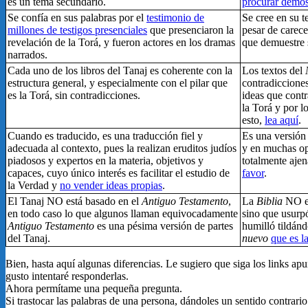
es un tema secundario.
procurar demos
Se confía en sus palabras por el
testimonio de
Se cree en su t
millones de testigos presenciales
que presenciaron la
pesar de carece
revelación de la Torá, y fueron actores en los dramas
que demuestre 
narrados.
Cada uno de los libros del Tanaj es coherente con la
Los textos del
estructura general, y especialmente con el pilar que
contradiccione
es la Torá, sin contradicciones.
ideas que contr
la Torá y por l
esto,
lea aquí
.
Cuando es traducido, es una traducción fiel y
Es una versión 
adecuada al contexto, pues la realizan eruditos judíos
y en muchas op
piadosos y expertos en la materia, objetivos y
totalmente ajen
capaces, cuyo único interés es facilitar el estudio de
favor
.
la Verdad y
no vender ideas propias
.
El Tanaj NO está basado en el
Antiguo Testamento
,
La
Biblia
NO es
en todo caso lo que algunos llaman equivocadamente
sino que usurpó
Antiguo Testamento
es una pésima versión de partes
humilló tildánd
del Tanaj.
nuevo
que es la
Bien, hasta aquí algunas diferencias. Le sugiero que siga los links ap
gusto intentaré responderlas.
Ahora permítame una pequeña pregunta.
Si trastocar las palabras de una persona, dándoles un sentido contrario 