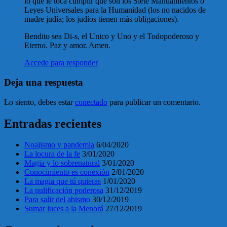
lo que le toca cumplir que son los Siete Mandamientos o
Leyes Universales para la Humanidad (los no nacidos de
madre judía; los judíos tienen más obligaciones).
Bendito sea Di-s, el Unico y Uno y el Todopoderoso y
Eterno. Paz y amor. Amen.
Accede para responder
Deja una respuesta
Lo siento, debes estar
conectado
para publicar un comentario.
Entradas recientes
Noajismo y pandemia
6/04/2020
La locura de la fe
3/01/2020
Magia y lo sobrenatural
3/01/2020
Conocimiento es conexión
2/01/2020
La magia que tú quieras
1/01/2020
La nulificación poderosa
31/12/2019
Para salir del abismo
30/12/2019
Sumar luces a la Menorá
27/12/2019