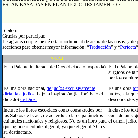
ESTAN BASADAS EN EL ANTIGUO TESTAMENTO ?
Shalom.
Gracias por participar.
Le agradezco que me dé esta oportunidad de aclararle las cosas, y de p
secciones para obtener mayor información: “
Traducción
” y “
Perfecta
“
TANAJ
Es la Palabra inalterada de Dios (dictada o inspirada).
Es la Palabra d
surgidos de la 
por los camino
Es una obra nacional,
de judíos exclusivamente
Es una obra
to
dirigida a judíos
, bajo la inspiración (la Torá bajo el
judíos, a la qu
dictado)
de Dios.
desconocidos y
Incluye los libros escogidos como consagrados por
Incluye los text
los Sabios de Israel, de acuerdo a claros parámetros
consideran sag
culturales nacionales y religiosos. No es un libro para
el canon judío.
que agrade o enfade al gentil, ya que el gentil NO es
su destinatario.