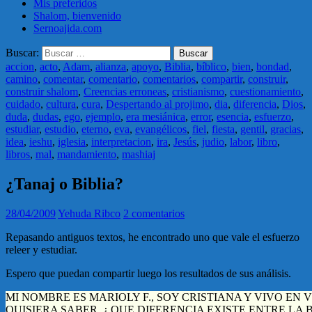
Mis preferidos
Shalom, bienvenido
Sernoajida.com
Buscar:
accion
,
acto
,
Adam
,
alianza
,
apoyo
,
Biblia
,
bíblico
,
bien
,
bondad
,
camino
,
comentar
,
comentario
,
comentarios
,
compartir
,
construir
,
construir shalom
,
Creencias erroneas
,
cristianismo
,
cuestionamiento
,
cuidado
,
cultura
,
cura
,
Despertando al projimo
,
dia
,
diferencia
,
Dios
,
duda
,
dudas
,
ego
,
ejemplo
,
era mesiánica
,
error
,
esencia
,
esfuerzo
,
estudiar
,
estudio
,
eterno
,
eva
,
evangélicos
,
fiel
,
fiesta
,
gentil
,
gracias
,
idea
,
ieshu
,
iglesia
,
interpretacion
,
ira
,
Jesús
,
judio
,
labor
,
libro
,
libros
,
mal
,
mandamiento
,
mashiaj
¿Tanaj o Biblia?
28/04/2009
Yehuda Ribco
2 comentarios
Repasando antiguos textos, he encontrado uno que vale el esfuerzo
releer y estudiar.
Espero que puedan compartir luego los resultados de sus análisis.
MI NOMBRE ES MARIOLY F., SOY CRISTIANA Y VIVO EN
QUISIERA SABER, ¿ QUE DIFERENCIA EXISTE ENTRE LA B