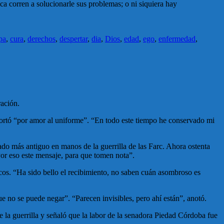
ca corren a solucionarle sus problemas; o ni siquiera hay
pa
,
cura
,
derechos
,
despertar
,
dia
,
Dios
,
edad
,
ego
,
enfermedad
,
ración.
soportó “por amor al uniforme”. “En todo este tiempo he conservado mi
rado más antiguo en manos de la guerrilla de las Farc. Ahora ostenta
Por eso este mensaje, para que tomen nota”.
icos. “Ha sido bello el recibimiento, no saben cuán asombroso es
ue no se puede negar”. “Parecen invisibles, pero ahí están”, anotó.
 la guerrilla y señaló que la labor de la senadora Piedad Córdoba fue