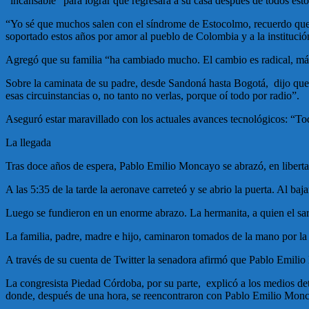
“incansable” para lograr que regresara a su casa después de todos esto
“Yo sé que muchos salen con el síndrome de Estocolmo, recuerdo que 
soportado estos años por amor al pueblo de Colombia y a la instituc
Agregó que su familia “ha cambiado mucho. El cambio es radical, má
Sobre la caminata de su padre, desde Sandoná hasta Bogotá, dijo que
esas circuinstancias o, no tanto no verlas, porque oí todo por radio”.
Aseguró estar maravillado con los actuales avances tecnológicos: “To
La llegada
Tras doce años de espera, Pablo Emilio Moncayo se abrazó, en libertad,
A las 5:35 de la tarde la aeronave carreteó y se abrio la puerta. Al ba
Luego se fundieron en un enorme abrazo. La hermanita, a quien el sarge
La familia, padre, madre e hijo, caminaron tomados de la mano por la 
A través de su cuenta de Twitter la senadora afirmó que Pablo Emilio le
La congresista Piedad Córdoba, por su parte, explicó a los medios deta
donde, después de una hora, se reencontraron con Pablo Emilio Mon