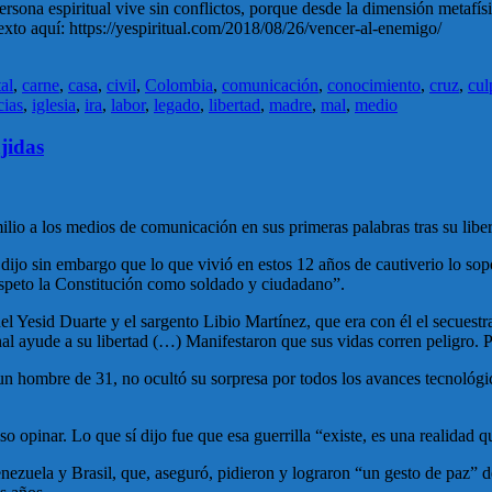
sona espiritual vive sin conflictos, porque desde la dimensión metafísi
exto aquí: https://yespiritual.com/2018/08/26/vencer-al-enemigo/
tal
,
carne
,
casa
,
civil
,
Colombia
,
comunicación
,
conocimiento
,
cruz
,
cul
cias
,
iglesia
,
ira
,
labor
,
legado
,
libertad
,
madre
,
mal
,
medio
jidas
lio a los medios de comunicación en sus primeras palabras tras su libe
o, dijo sin embargo que lo que vivió en estos 12 años de cautiverio lo 
Respeto la Constitución como soldado y ciudadano”.
nel Yesid Duarte y el sargento Libio Martínez, que era con él el secuest
al ayude a su libertad (…) Manifestaron que sus vidas corren peligro. 
 un hombre de 31, no ocultó su sorpresa por todos los avances tecnológ
 opinar. Lo que sí dijo fue que esa guerrilla “existe, es una realidad q
ezuela y Brasil, que, aseguró, pidieron y lograron “un gesto de paz” de