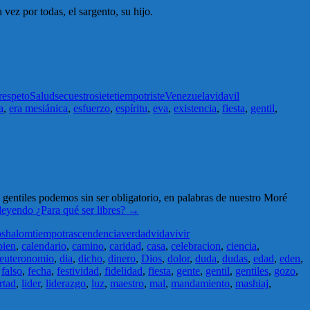
vez por todas, el sargento, su hijo.
respeto
Salud
secuestro
siete
tiempo
triste
Venezuela
vida
vil
a
,
era mesiánica
,
esfuerzo
,
espíritu
,
eva
,
existencia
,
fiesta
,
gentil
,
os gentiles podemos sin ser obligatorio, en palabras de nuestro Moré
 leyendo
¿Para qué ser libres?
→
o
shalom
tiempo
trascendencia
verdad
vida
vivir
bien
,
calendario
,
camino
,
caridad
,
casa
,
celebracion
,
ciencia
,
euteronomio
,
dia
,
dicho
,
dinero
,
Dios
,
dolor
,
duda
,
dudas
,
edad
,
eden
,
,
falso
,
fecha
,
festividad
,
fidelidad
,
fiesta
,
gente
,
gentil
,
gentiles
,
gozo
,
rtad
,
lider
,
liderazgo
,
luz
,
maestro
,
mal
,
mandamiento
,
mashiaj
,