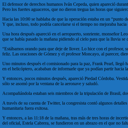
El defensor de derechos humanos Iván Cepeda, quien apareció durante
Pero los fuertes aguaceros, que no dieron tregua las horas que siguier
Hacia las 10:00 se hablaba de que la operación estaba en un “punto de
Y que, incluso, todo podría cancelarse si el tiempo no mejoraba hacia 
Una hora después apareció en el aeropuerto, sonriente, monseñor Leon
que se había pasado la mañana pidiendo al cielo para que la lluvia se 
“Estábamos orando para que deje de llover. Lo hice con el profesor,
feliz. Las oraciones de Gómez y el profesor Moncayo, al parecer, dier
Uno minutos después el comisionado para la paz, Frank Pearl, llegó ha
en el helicóptero, acababan de informarle que ya podían partir hacia la
Y entonces, pocos minutos después, apareció Piedad Córdoba. Vestida 
sólo se asomó por la ventana de la aeronave y saludó.
Acompañándola estaban
seis miembros de la tripulación de Brasil,
A través de su cuenta de Twitter, la congresista contó algunos detalle
humanitaria fuera exitosa.
Y entonces, a las 11:18 de la mañana, tras más de tres horas de incert
del oficial, Estela Cabrera, se fundieron en un abrazo en el que no falt