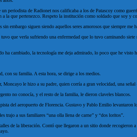
s años.
un periodista de Radionet nos calificaba a los de Patascoy como guerr
ión a la que pertenezco. Respeto la institución como soldado que soy 
s sin embargo siguen siendo aquellos seres amorosos que siempre me 
 tuvo que verla sufriendo una enfermedad que lo tuvo caminando siete 
do ha cambiado, la tecnología me deja admirado, lo poco que he visto h
 con su familia. A esta hora, se dirige a los medios.
jar, Moncayo le hizo a su padre, quien corría a gran velocidad, una seña
nto no conocía, y el resto de la familia, le dieron claveles blancos.
pista del aeropuerto de Florencia. Gustavo y Pablo Emilio levantaron lo
s trajo a sus familiares “una olla llena de carne” y “dos loritos”.
lles de la liberación. Contó que llegaron a un sitio donde recogieron a 
cayo.