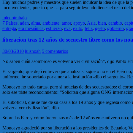
Hay muchos padres y maestros que suelen inculcar la idea de que la per
inconvenientes, puesto que … para seguir leyendo tienes el resto del t
miedo
trabajo
7 Países
,
adan
,
alma
,
ambiente
,
amor
,
apoyo
,
Asia
,
bien
,
cambio
,
capi
entrega
,
era mesiánica
,
esfuerzo
,
eva
,
exito
,
feliz
,
gesto
,
gobierno
,
gra
liberacion tras 12 años de secuestro libre como los noa
30/03/2010
luisnoah
5 comentarios
No saben cuán asombroso es volver a ver civilización”, dijo Pablo Emi
El sargento, que dejó entrever que analiza si sigue o no en el Ejércit
uniforme, he soportado por amor a la institución -dijo el sargento-. 
Moncayo no trajo cartas, pero sí noticias de dos secuestrados: el coro
solo ese triste reconocimiento: “Solicitan que alguna ONG internacion
El suboficial, que se fue de su casa a los 19 años y que regresa como
volver a ver civilización”, dijo.
Sobre las Farc y cómo fueron sus más de 12 años en cautiverio no quiso
Moncayo agradeció por su liberación a los presidentes de Ecuador, Ven