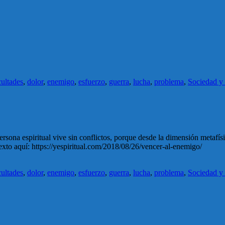
cultades
,
dolor
,
enemigo
,
esfuerzo
,
guerra
,
lucha
,
problema
,
Sociedad y 
sona espiritual vive sin conflictos, porque desde la dimensión metafísi
exto aquí: https://yespiritual.com/2018/08/26/vencer-al-enemigo/
cultades
,
dolor
,
enemigo
,
esfuerzo
,
guerra
,
lucha
,
problema
,
Sociedad y 