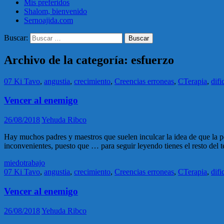
Mis preferidos
Shalom, bienvenido
Sernoajida.com
Buscar:
Archivo de la categoría: esfuerzo
07 Ki Tavo
,
angustia
,
crecimiento
,
Creencias erroneas
,
CTerapia
,
difi
Vencer al enemigo
26/08/2018
Yehuda Ribco
Hay muchos padres y maestros que suelen inculcar la idea de que la per
inconvenientes, puesto que … para seguir leyendo tienes el resto del t
miedo
trabajo
07 Ki Tavo
,
angustia
,
crecimiento
,
Creencias erroneas
,
CTerapia
,
difi
Vencer al enemigo
26/08/2018
Yehuda Ribco