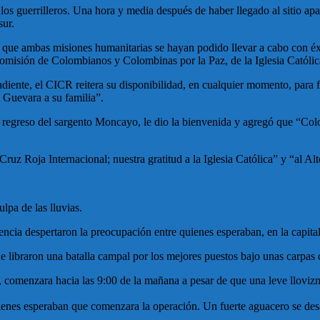
los guerrilleros. Una hora y media después de haber llegado al sitio a
sur.
n que ambas misiones humanitarias se hayan podido llevar a cabo con éxi
omisión de Colombianos y Colombinas por la Paz, de la Iglesia Católic
iente, el CICR reitera su disponibilidad, en cualquier momento, para fac
o Guevara a su familia”.
l regreso del sargento Moncayo, le dio la bienvenida y agregó que “Colo
Cruz Roja Internacional; nuestra gratitud a la Iglesia Católica” y “al 
lpa de las lluvias.
ncia despertaron la preocupación entre quienes esperaban, en la capital 
ue libraron una batalla campal por los mejores puestos bajo unas carpas
omenzara hacia las 9:00 de la mañana a pesar de que una leve llovizna 
uienes esperaban que comenzara la operación. Un fuerte aguacero se desa