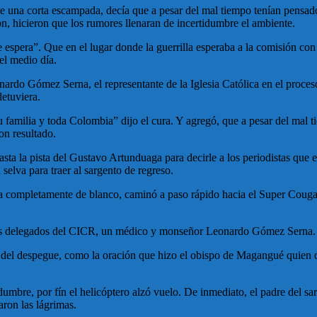
 una corta escampada, decía que a pesar del mal tiempo tenían pensado 
on, hicieron que los rumores llenaran de incertidumbre el ambiente.
 espera”. Que en el lugar donde la guerrilla esperaba a la comisión con
el medio día.
ardo Gómez Serna, el representante de la Iglesia Católica en el proces
detuviera.
 su familia y toda Colombia” dijo el cura. Y agregó, que a pesar del 
on resultado.
sta la pista del Gustavo Artunduaga para decirle a los periodistas que e
 selva para traer al sargento de regreso.
completamente de blanco, caminó a paso rápido hacia el Super Cougar qu
 dos delegados del CICR, un médico y monseñor Leonardo Gómez Serna.
s del despegue, como la oración que hizo el obispo de Magangué quien di
idumbre, por fín el helicóptero alzó vuelo. De inmediato, el padre del 
aron las lágrimas.