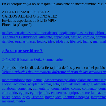
En el aeropuerto ya no se respira un ambiente de incertidumbre. Y el p
ALBERTO MARIO SUÁREZ
CARLOS ALBERTO GONZÁLEZ
Enviados especiales de ELTIEMPO
Florencia (Caquetá)
medios
mensaje
mes
mision
mortales
noaj
noajida
noajidas
oracion
pablo
pa
3 Fechas y Festividades
,
alimento
,
capacidad
,
castigo
,
comida
,
comun
gentiles
,
gracias
,
hacer
,
hecho
,
idea
,
idolatria
,
libertad
,
lucha
,
mal
,
mal
¿Para qué ser libres?
24/03/2010
Jonathan Ortiz
3 comentarios
A propósito de los dias de la fiesta judia de Pesaj, en la cual el pueb
Yehuda
“vivirlos de una manera diferente al resto de las semanas 
moré
mundo
noaj
noajida
noajidas
norma
orar
palabra
palabras
pena
pensar
accion
,
acciones
,
aceptar
,
acercar
,
acto
,
agro
,
alcance
,
alegría
,
aliment
colaborar
,
comentar
,
comentario
,
comentarios
,
comer
,
comienzo
,
comp
educación
,
egipto
,
ego
,
ejemplo
,
encuentro
,
equipo
,
era mesiánica
,
err
hacer
,
hecho
,
hijos
,
Historia
,
hogar
,
idea
,
Identidad noajica
,
interpreta
material
,
medio