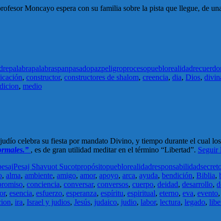
rofesor Moncayo espera con su familia sobre la pista que llegue, de una 
dre
palabra
palabras
pan
pasado
paz
peligro
proceso
pueblo
realidad
recuerdo
icación
,
constructor
,
constructores de shalom
,
creencia
,
dia
,
Dios
,
divin
dicion
,
medio
lo judío celebra su fiesta por mandato Divino, y tiempo durante el cual l
normales.”
, es de gran utilidad meditar en el término “Libertad”.
Seguir
pesaj
Pesaj Shavuot Sucot
propósito
pueblo
realidad
responsabilidad
secret
o
,
alma
,
ambiente
,
amigo
,
amor
,
apoyo
,
arca
,
ayuda
,
bendición
,
Biblia
,
romiso
,
conciencia
,
conversar
,
conversos
,
cuerpo
,
deidad
,
desarrollo
,
d
or
,
esencia
,
esfuerzo
,
esperanza
,
espíritu
,
espiritual
,
eterno
,
eva
,
evento
cion
,
ira
,
Israel y judios
,
Jesús
,
judaico
,
judio
,
labor
,
lectura
,
legado
,
libe