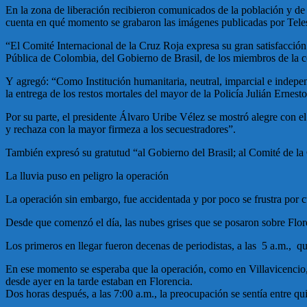
En la zona de liberación recibieron comunicados de la población y de 
cuenta en qué momento se grabaron las imágenes publicadas por Tele
“El Comité Internacional de la Cruz Roja expresa su gran satisfacció
Pública de Colombia, del Gobierno de Brasil, de los miembros de la c
Y agregó: “Como Institución humanitaria, neutral, imparcial e independ
la entrega de los restos mortales del mayor de la Policía Julián Ernest
Por su parte, el presidente Álvaro Uribe Vélez se mostró alegre con e
y rechaza con la mayor firmeza a los secuestradores”.
También expresó su gratutud “al Gobierno del Brasil; al Comité de la 
La lluvia puso en peligro la operación
La operación sin embargo, fue accidentada y por poco se frustra por cu
Desde que comenzó el día, las nubes grises que se posaron sobre Flore
Los primeros en llegar fueron decenas de periodistas, a las 5 a.m., q
En ese momento se esperaba que la operación, como en Villavicencio, c
desde ayer en la tarde estaban en Florencia.
Dos horas después, a las 7:00 a.m., la preocupación se sentía entre q