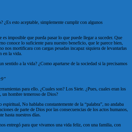
do? ¿Es esto aceptable, simplemente cumplir con algunos
e es imposible que pueda pasar lo que puede llegar a suceder. Que
no conoce lo suficiente para nuestro beneficio, que le parece bien,
 nos mortificara con cargas pesadas incapaz siquiera de levantarlas
n en la vida.
un sentido a la vida? ¿Como apartarse de la sociedad si la precisamos
:9”
erramientas para ello. ¿Cuales son? Los Siete. ¿Pues, cuales eran los
so, un hombre temeroso de Dios?
lo espiritual, No hablaba constantemente de la “palabra”, no andaba
caciones de parte de Dios por las consecuencias de los actos humanos,
te hasta nuestros días.
 nos entregó para que vivamos una vida feliz, con una familia, con