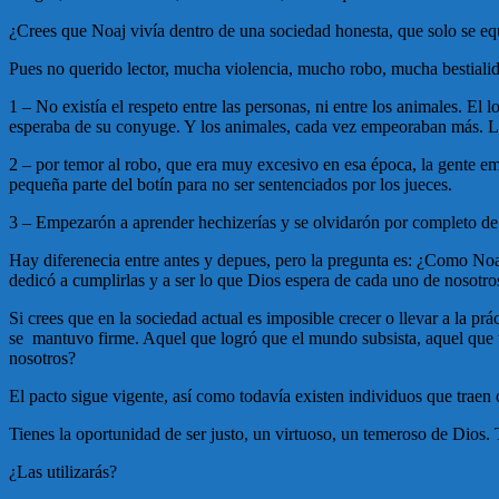
¿Crees que Noaj vivía dentro de una sociedad honesta, que solo se e
Pues no querido lector, mucha violencia, mucho robo, mucha bestialida
1 – No existía el respeto entre las personas, ni entre los animales. El
esperaba de su conyuge. Y los animales, cada vez empeoraban más. Los
2 – por temor al robo, que era muy excesivo en esa época, la gente em
pequeña parte del botín para no ser sentenciados por los jueces.
3 – Empezarón a aprender hechizerías y se olvidarón por completo de S
Hay diferenecia entre antes y depues, pero la pregunta es: ¿Como Noaj 
dedicó a cumplirlas y a ser lo que Dios espera de cada uno de nosotro
Si crees que en la sociedad actual es imposible crecer o llevar a la pr
se mantuvo firme. Aquel que logró que el mundo subsista, aquel que t
nosotros?
El pacto sigue vigente, así como todavía existen individuos que traen
Tienes la oportunidad de ser justo, un virtuoso, un temeroso de Dios.
¿Las utilizarás?