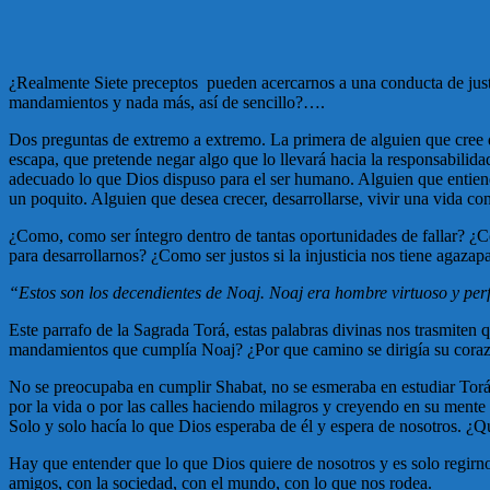
¿Realmente Siete preceptos pueden acercarnos a una conducta de justi
mandamientos y nada más, así de sencillo?….
Dos preguntas de extremo a extremo. La primera de alguien que cree q
escapa, que pretende negar algo que lo llevará hacia la responsabilida
adecuado lo que Dios dispuso para el ser humano. Alguien que entiend
un poquito. Alguien que desea crecer, desarrollarse, vivir una vida con
¿Como, como ser íntegro dentro de tantas oportunidades de fallar? ¿Co
para desarrollarnos? ¿Como ser justos si la injusticia nos tiene agaz
“Estos son los decendientes de Noaj. Noaj era hombre virtuoso y p
Este parrafo de la Sagrada Torá, estas palabras divinas nos trasmiten 
mandamientos que cumplía Noaj? ¿Por que camino se dirigía su corazó
No se preocupaba en cumplir Shabat, no se esmeraba en estudiar Torá. 
por la vida o por las calles haciendo milagros y creyendo en su mente
Solo y solo hacía lo que Dios esperaba de él y espera de nosotros. ¿Qu
Hay que entender que lo que Dios quiere de nosotros y es solo regirno
amigos, con la sociedad, con el mundo, con lo que nos rodea.