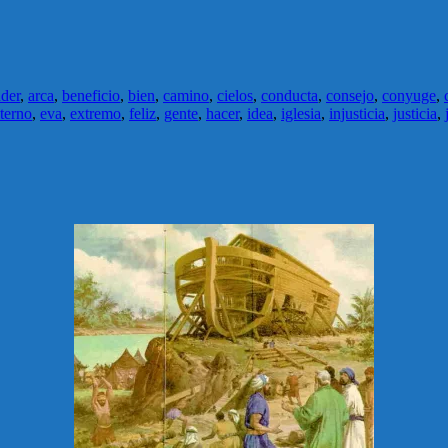
der
,
arca
,
beneficio
,
bien
,
camino
,
cielos
,
conducta
,
consejo
,
conyuge
,
terno
,
eva
,
extremo
,
feliz
,
gente
,
hacer
,
idea
,
iglesia
,
injusticia
,
justicia
,