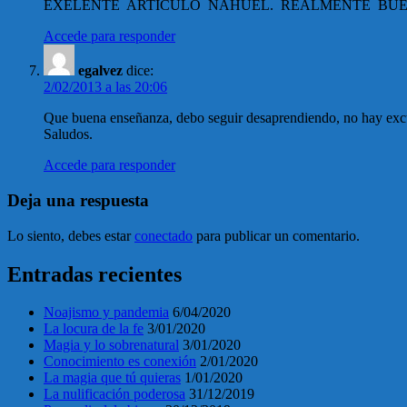
EXELENTE ARTICULO NAHUEL. REALMENTE BUE
Accede para responder
egalvez
dice:
2/02/2013 a las 20:06
Que buena enseñanza, debo seguir desaprendiendo, no hay exc
Saludos.
Accede para responder
Deja una respuesta
Lo siento, debes estar
conectado
para publicar un comentario.
Entradas recientes
Noajismo y pandemia
6/04/2020
La locura de la fe
3/01/2020
Magia y lo sobrenatural
3/01/2020
Conocimiento es conexión
2/01/2020
La magia que tú quieras
1/01/2020
La nulificación poderosa
31/12/2019