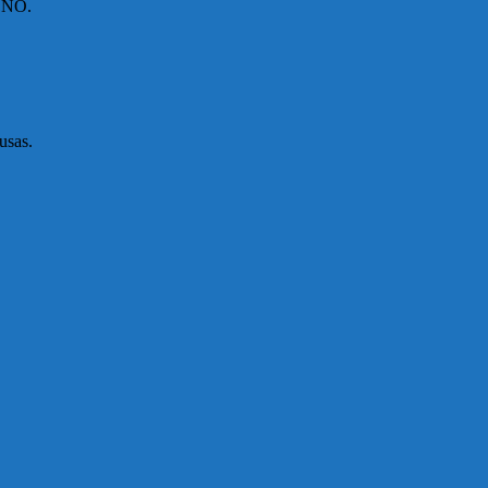
NO.
usas.