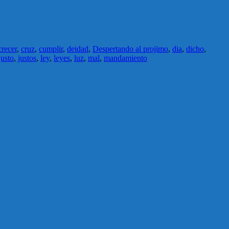
crecer
,
cruz
,
cumplir
,
deidad
,
Despertando al projimo
,
dia
,
dicho
,
justo
,
justos
,
ley
,
leyes
,
luz
,
mal
,
mandamiento