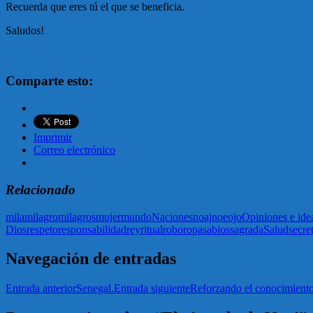
Recuerda que eres tú el que se beneficia.
Saludos!
Comparte esto:
Imprimir
Correo electrónico
Relacionado
mila
milagro
milagros
mujer
mundo
Naciones
noaj
noe
ojo
Opiniones e ide
Dios
respeto
responsabilidad
rey
ritual
robo
ropa
sabios
sagrada
Salud
secre
Navegación de entradas
Entrada anterior
Senegal.
Entrada siguiente
Reforzando el conocimiento