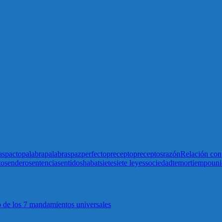
as
pacto
palabra
palabras
paz
perfecto
precepto
preceptos
razón
Relación con
to
sendero
sentencia
sentido
shabat
siete
siete leyes
sociedad
temor
tiempo
un
 de los 7 mandamientos universales