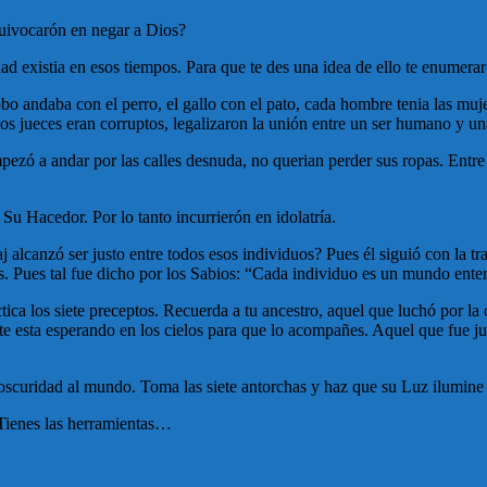
quivocarón en negar a Dios?
d existia en esos tiempos. Para que te des una idea de ello te enumeraré
 lobo andaba con el perro, el gallo con el pato, cada hombre tenia las mu
 jueces eran corruptos, legalizaron la unión entre un ser humano y una
pezó a andar por las calles desnuda, no querian perder sus ropas. Entr
u Hacedor. Por lo tanto incurrierón en idolatría.
alcanzó ser justo entre todos esos individuos? Pues él siguió con la tra
s. Pues tal fue dicho por los Sabios: “Cada individuo es un mundo enter
áctica los siete preceptos. Recuerda a tu ancestro, aquel que luchó por 
e esta esperando en los cielos para que lo acompañes. Aquel que fue ju
 oscuridad al mundo. Toma las siete antorchas y haz que su Luz ilumine
 Tienes las herramientas…