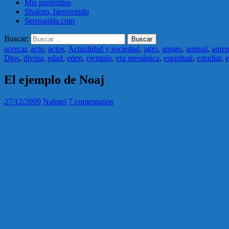
Mis preferidos
Shalom, bienvenido
Sernoajida.com
Buscar:
acercar
,
acto
,
actos
,
Actualidad y sociedad
,
agro
,
amigo
,
animal
,
apren
Dios
,
divina
,
edad
,
eden
,
ejemplo
,
era mesiánica
,
espiritual
,
estudiar
,
e
El ejemplo de Noaj
27/12/2009
Nahuel
7 comentarios