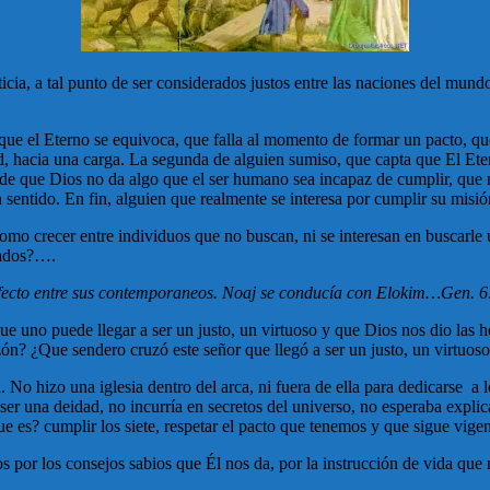
cia, a tal punto de ser considerados justos entre las naciones del mun
ue el Eterno se equivoca, que falla al momento de formar un pacto, qu
d, hacia una carga. La segunda de alguien sumiso, que capta que El Eter
e que Dios no da algo que el ser humano sea incapaz de cumplir, que no
 sentido. En fin, alguien que realmente se interesa por cumplir su misió
mo crecer entre individuos que no buscan, ni se interesan en buscarle 
apados?….
erfecto entre sus contemporaneos. Noaj se conducía con Elokim…Gen. 6
que uno puede llegar a ser un justo, un virtuoso y que Dios nos dio las h
n? ¿Que sendero cruzó este señor que llegó a ser un justo, un virtuo
No hizo una iglesia dentro del arca, ni fuera de ella para dedicarse a 
 ser una deidad, no incurría en secretos del universo, no esperaba expli
e es? cumplir los siete, respetar el pacto que tenemos y que sigue vigen
s por los consejos sabios que Él nos da, por la instrucción de vida que