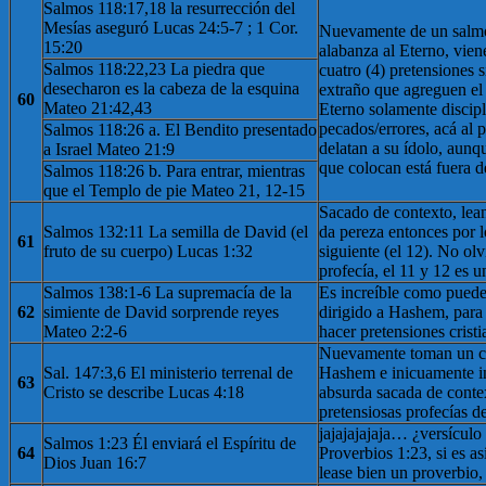
Salmos 118:17,18 la resurrección del
Mesías aseguró Lucas 24:5-7 ; 1 Cor.
Nuevamente de un salmo
15:20
alabanza al Eterno, viene
Salmos 118:22,23 La piedra que
cuatro (4) pretensiones 
desecharon es la cabeza de la esquina
extraño que agreguen el
60
Mateo 21:42,43
Eterno solamente discip
pecados/errores, acá al p
Salmos 118:26 a. El Bendito presentado
delatan a su ídolo, aun
a Israel Mateo 21:9
que colocan está fuera d
Salmos 118:26 b. Para entrar, mientras
que el Templo de pie Mateo 21, 12-15
Sacado de contexto, lean 
Salmos 132:11 La semilla de David (el
da pereza entonces por l
61
fruto de su cuerpo) Lucas 1:32
siguiente (el 12). No ol
profecía, el 11 y 12 es 
Salmos 138:1-6 La supremacía de la
Es increíble como puede
62
simiente de David sorprende reyes
dirigido a Hashem, para
Mateo 2:2-6
hacer pretensiones cristi
Nuevamente toman un cá
Sal. 147:3,6 El ministerio terrenal de
Hashem e inicuamente in
63
Cristo se describe Lucas 4:18
absurda sacada de conte
pretensiosas profecías d
jajajajajaja… ¿versícul
Salmos 1:23 Él enviará el Espíritu de
64
Proverbios 1:23, si es as
Dios Juan 16:7
lease bien un proverbio,