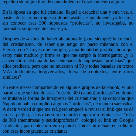
repetido sin nigún tipo de conocimiento ni razonamiento alguno.
En la época en que fuí cristiano, llegué a escuchar una y otra vez, al
pastor de la primera iglesia donde asistía, e igualmente yo lo creía
sin conocer esas 300 supuestas “profecías”, no investigaba, no
razonaba, simplemente creía y ya.
Después de 4 años de haber abandonado (para siempre) la creencia
del cristianismo, de saber que tengo un pacto milenario con el
Eterno, con 7 Leyes que cumplir, y una identidad propia; ahora que
estoy más maduro y firme es que me surgió la interrogante: ¿y la
aseveración cristiana de las centenares de supuestas “profecías” que
ellos predican, pero que no muestran ni 50 y todas basadas en textos
MAL-traducidos, tergiversados, fuera de contextos, entre otros
similares?
En estos meses compartiendo en algunos grupos de facebook, vi una
parodia que se hizo de esas “más de 300 (seudo)profecías” en donde
se imitaba la forma de interpretar del cristianismo y se colocaba que
Napoleon había cumplido algunas “profecías”, de manera sarcastica.
A decir verdad sí que me reí, pero empecé a revisar el link que se dá
en esa página, a los días se me ocurrió empezar a refutar esas “más
de 300 (mentirosas y seudo)profecías”, coloqué el link en Google
Traductor, para colocarlo en español e inicié mi debate en solitario
con esas incongruencias cristianas.