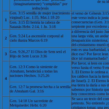
de su i
(imaginariamente) “cumplidas” por
ieshu/jesús
Gen. 3:15 semilla de mujer (nacimiento
el verso de Génesis 3:1
virginal) Luc. 1:35, Mat.1:18-20
este verso indica la justa
1
consecuencias (Gen. 3:14
Gen. 3:15 Él heriría la cabeza de
serpiente por excederse 
Satanás Hebr. 2:14, 1 Jn. 3:18
a diferencia del justo Jan
Gen. 5:24 La ascensión corporal al
una larga vida, un anda
2
cielo ilustra Marcos 6:19
desaparición misteriosa;
del-cristianismo murió 
esto es una barbaridad, 
Gen. 9:26,27 El Dios de Sem será el
3
dice eso? Por favor lean
Hijo de Sem Lucas 3:36
dice tal mamarrachada?
Por favor, si leen en con
Gen. 12:3 Como la simiente de
verso hasta el verso 9 en
Abraham, bendecirá a todas las
1. El Eterno le ordena a
naciones Hechos. 3:25,26
los caldeos hacia la tier
4
de Israel). 2. El Eterno
esa tierra la daría a sus
Gen. 12:7 la promesa hecha a la semilla
sabemos por historia que 
de Abraham Gal. 3:16
hoy conocemos como los
Se saca un texto del con
Gen. 14:18 Un sacerdote de
pretexto. No entiendo 
Melquisedec Hebr. 6:20
cristianos tomar, una pe