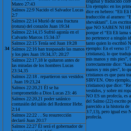
original y traducido cor
Mateo 27:43
Un ejemplo: en los prim
Salmos 22:9 Nacido el Salvador Lucas
dice en hebreo: “Eli Eli 
2:7
traducción al arameo: “E
Salmos 22:14 Murió de una fractura
shevaktani”. Los escrito
(rotura) del corazón Juan 19:34
que NO SABEN NI 
Salmos 22:14,15 Sufrió agonía en el
porque el “Eli Eli lama 
Calvario Marcos 15:34-37
no pertenece a ningún i
Salmos 22:15 Tenía sed Juan 19:28
tanto quien lo escribi
34
ejemplo: En el verso 17 
Salmos 22:16 han traspasado las manos
cristianas), lo que trad
y los pies Juan 19:34,37; 20:27
mis manos y mis pies”, 
Salmos 22:17,18 le quitaron antes de
correctamente dice: “ka
las miradas de los hombres Lucas
manos y mis pies”, lo q
23:34,35
cristianos es que para t
Salmos 22:18 . repartieron sus vestidos
SIRVEN. Otro ejemplo, e
. Juan 19:23,24
cristianos) que dice: “Re
Salmos 22:20,21 Él se ha
vestidos, y sobre mi rop
comprometido a Dios Lucas 23: 46
NO ES un profecía, es 
Salmos 22:20,21 poder satánico
del Salmo (22) escrito p
contusión del talón del Redentor Hebr.
parecido a la historia de
2:14
3:7,13), pero igual eso 
Salmos 22:22 . . Su resurrección
profecía.
declaró Juan 20:17
Salmos 22:27 Él será el gobernador de