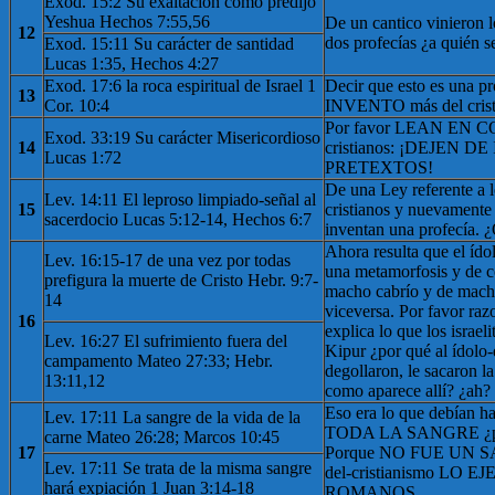
Exod. 15:2 Su exaltación como predijo
Yeshua Hechos 7:55,56
De un cantico vinieron l
12
dos profecías ¿a quién s
Exod. 15:11 Su carácter de santidad
Lucas 1:35, Hechos 4:27
Exod. 17:6 la roca espiritual de Israel 1
Decir que esto es una 
13
Cor. 10:4
INVENTO más del crist
Por favor LEAN EN C
Exod. 33:19 Su carácter Misericordioso
14
cristianos: ¡DEJEN 
Lucas 1:72
PRETEXTOS!
De una Ley referente a l
Lev. 14:11 El leproso limpiado-señal al
15
cristianos y nuevamente 
sacerdocio Lucas 5:12-14, Hechos 6:7
inventan una profecía. 
Ahora resulta que el ído
Lev. 16:15-17 de una vez por todas
una metamorfosis y de c
prefigura la muerte de Cristo Hebr. 9:7-
macho cabrío y de macho
14
viceversa. Por favor raz
16
explica lo que los israe
Lev. 16:27 El sufrimiento fuera del
Kipur ¿por qué al ídolo-
campamento Mateo 27:33; Hebr.
degollaron, le sacaron l
13:11,12
como aparece allí? ¿ah?
Eso era lo que debían
Lev. 17:11 La sangre de la vida de la
TODA LA SANGRE ¿por
carne Mateo 26:28; Marcos 10:45
17
Porque NO FUE UN SAC
Lev. 17:11 Se trata de la misma sangre
del-cristianismo LO
hará expiación 1 Juan 3:14-18
ROMANOS.