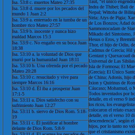
Taut, “el único engendra
Isa. 53:8 c. muertos Mateo 27:35
Indra de Thibet; Bali de
Isa. 53:8 d. muere por los pecados del
Nepal; Wittoba de Bili
mundo 1 Juan 2:2
Siria; Atys de Pigia; Xa
Isa. 53:9 a. enterrado en la tumba de un
de Los Bonzos; Adad de 
hombre rico Mateo 27:57
Sammonocadam de Siam;
Isa. 53:9 b. inocente y nunca hizo
Mikado del Sintoismo, 
maldad Marcos 15:3
Hesus o Eros, y Bremril
Isa. 53:9 c. No engaño en su boca Juan
Thor, el hijo de Odin, d
18:38
Cadmus de Grecia; Hil y
Isa. 53:10 a. la voluntad de Dios que
Gentaut y Quexacoatl d
murió por la humanidad Juan 18:11
Universal de Las Sibilas
Isa. 53:10 b. Una ofrenda por el pecado
Isla de Formosa; El Mae
Mateo 20:28
(Grecia); El Único Sant
Isa. 53:10 c. resucitado y vive para
de China; Adonis, hijo 
siempre Marcos 16:16
Ixion y Quirinus de Ro
Cáucaso; Mohamud, o M
Isa. 53:10 d. Él iba a prosperar Juan
Todos inventados por h
17:1-5
detalle, en el verso 9 i
Isa. 53:11 a. Dios satisfecho con su
los ricos, los evangelist
sufrimiento Juan 12:27
colocaron el relato exac
Isa. 53:11 b. siervo de Dios Rom. 5:18-
detalle, en el verso 10 d
19
descendencia”, según el 
Isa. 53:11 c. Él justificar al hombre
hijos, por lo tanto no v
delante de Dios Rom. 5:8-9
que el cristianismo exist
Isa. 53:11 d. El acarrea los pecados de