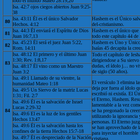
todo el mundo Mateo 28:19,20
Isa. 42:7 ojos ciegos abiertos Juan 9:25-
38
Isa. 43:11 Él es el único Salvador
Hashem es el Único salva
80
Hechos. 4:12
del-cristianismo.
Isa. 44:3 Él enviará el Espíritu de Dios
Hashem es el único que 
81
Juan 16:7,13
todo este capítulo 44 de 
Isa. 45:23 Él será el juez Juan 5:22,
Hashem es Úno y Único, 
82
Rom. 14:11
Isaías 45 decapita la cre
Isa. 48:12 El primero y el último Juan
Todo el capítulo de Iesh
1:30; Rev. 1:8,17
dirigiendose a Su siervo 
83
dudas, el ídolo j… no vi
Isa. 48:17 Él vino como un Maestro
de siglo (50 años).
Juan 3:2
Isa. 49:1 Llamado de su vientre, la
El versículo 3 elimina la
humanidad Mateo 1:18
deja por fuera al ídolo 
Isa. 49:5 Un Siervo de la matriz Lucas
escribió ni existía. El Ú
1:31; Fil. 2:7
el Eterno, Hashem. Resu
Isa. 49:6 Él es la salvación de Israel
lamentable a la vez com
Lucas 2:29-32
84
se ha pregonado la creen
Isa. 49:6 El es la luz de los gentiles
utilizando la ignorancia 
Hechos 13:47
personas. El Eterno juzg
Isa. 49:6 Él es la salvación hasta los
se han aprovechado de l
confines de la tierra Hechos 15:7-18
para inyectar el horrible
Isa. 49:7 Él es despreciado de la Nación
cristiana.