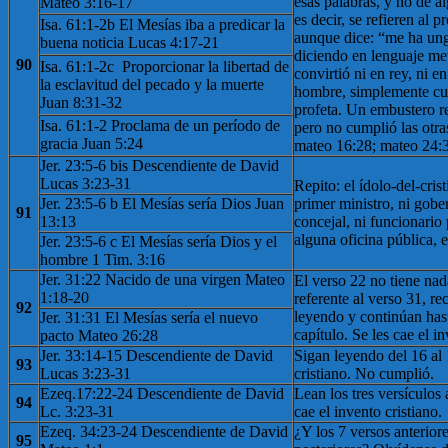
esas palabras, y no de al
Mateo 3:16-17
es decir, se refieren al p
Isa. 61:1-2b El Mesías iba a predicar la
aunque dice: “me ha ung
buena noticia Lucas 4:17-21
diciendo en lenguaje met
90
Isa. 61:1-2c ​​ Proporcionar la libertad de
convirtió ni en rey, ni e
la esclavitud del pecado y la muerte
hombre, simplemente cum
Juan 8:31-32
profeta. Un embustero re
Isa. 61:1-2 Proclama de un período de
pero no cumplió las otra
gracia Juan 5:24
mateo 16:28; mateo 24:3
Jer. 23:5-6 bis Descendiente de David
Lucas 3:23-31
Repito: el ídolo-del-cris
Jer. 23:5-6 b El Mesías sería Dios Juan
primer ministro, ni gober
91
13:13
concejal, ni funcionario
alguna oficina pública, e
Jer. 23:5-6 c El Mesías sería Dios y el
hombre 1 Tim. 3:16
Jer. 31:22 Nacido de una virgen Mateo
El verso 22 no tiene na
1:18-20
referente al verso 31, r
92
leyendo y continúan has
Jer. 31:31 El Mesías sería el nuevo
capítulo. Se les cae el i
pacto Mateo 26:28
Jer. 33:14-15 Descendiente de David
Sigan leyendo del 16 al 
93
Lucas 3:23-31
cristiano. No cumplió.
Ezeq.17:22-24 Descendiente de David
Lean los tres versículos a
94
Lc. 3:23-31
cae el invento cristiano.
Ezeq. 34:23-24 Descendiente de David
¿Y los 7 versos anteriore
95