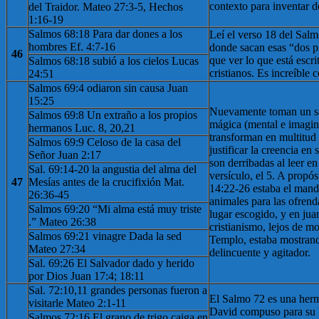
contexto para inventar d
del Traidor. Mateo 27:3-5, Hechos
1:16-19
Salmos 68:18 Para dar dones a los
Leí el verso 18 del Sal
hombres Ef. 4:7-16
donde sacan esas “dos pr
46
que ver lo que está escri
Salmos 68:18 subió a los cielos Lucas
cristianos. Es increíble
24:51
Salmos 69:4 odiaron sin causa Juan
15:25
Nuevamente toman un sa
Salmos 69:8 Un extraño a los propios
mágica (mental e imaginar
hermanos Luc. 8, 20,21
transforman en multitud 
Salmos 69:9 Celoso de la casa del
justificar la creencia en
Señor Juan 2:17
son derribadas al leer e
Sal. 69:14-20 la angustia del alma del
versículo, el 5. A propó
47
Mesías antes de la crucifixión Mat.
14:22-26 estaba el man
26:36-45
animales para las ofrend
Salmos 69:20 “Mi alma está muy triste
lugar escogido, y en jua
.” Mateo 26:38
cristianismo, lejos de mo
Salmos 69:21 vinagre Dada la sed
Templo, estaba mostran
Mateo 27:34
delincuente y agitador.
Sal. 69:26 El Salvador dado y herido
por Dios Juan 17:4; 18:11
Sal. 72:10,11 grandes personas fueron a
El Salmo 72 es una herm
visitarle Mateo 2:1-11
David compuso para su h
Salmos 72:16 El grano de trigo caiga en