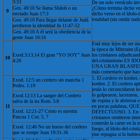
3:33
De un solo versículo inv
Gen. 49:10 Se llama Shiloh o un
¿Cómo termina dicho ve
9
enviado Juan 17:3
dicho verso en el ídolo-
totalidad (sin omitir na
Gen. 49:10 Para llegar delante de Judá
perdieron la identidad Jn 11:47-52
Gen. 49:10 A él será la obediencia de la
gente Juan 10:16
Está muy lejos de ser una
la época de Mitzraim (E
Exod.3:13,14 El gran “YO SOY” Juan
los cristianos adjudicand
10
4:26
del-cristianismo ES I
UNA GRAN BLASFEMIA
más comentario que hace
1. El cordero es kosher,
Exod. 12:5 un cordero sin mancha 1
kosher. 2. El cordero apt
Pedro. 1:19
jesús lo circuncidaron l
lo golpearon, laceraron,
Exod.12:13 La sangre del Cordero
de espina y le abrieron 
salva de la ira Rom. 5:8
11
en pocas palabras, Q
Exod. 12:21-27 Cristo es nuestra
DEFECTUOSO. 3. En el 
Pascua 1 Cor. 5, 7
cristianos omitieron int
comerán la carne en la 
Exod. 12:46 No un hueso del cordero
fuego, al ídolo-del-cris
que se rompe Juan 19:31-36
(me repugna si lo hubies