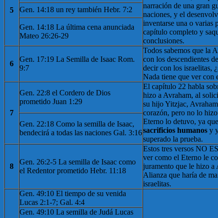
narración de una gran gu
Gen. 14:18 un rey también Hebr. 7:2
5
naciones, y el desenvol
inventarse una o varias 
Gen. 14:18 La última cena anunciada
capítulo completo y saq
Mateo 26:26-29
conclusiones.
Todos sabemos que la Al
Gen. 17:19 La Semilla de Isaac Rom.
con los descendientes de
6
9:7
decir con los israelitas, 
Nada tiene que ver con e
El capítulo 22 habla sob
Gen. 22:8 el Cordero de Dios
hizo a Avraham, al solici
prometido Juan 1:29
su hijo Yitzjac, Avraham 
7
corazón, pero no lo hizo
Eterno lo detuvo, ya qu
Gen. 22:18 Como la semilla de Isaac,
sacrificios humanos
y 
bendecirá a todas las naciones Gal. 3:16
superado la prueba.
Estos tres versos NO E
ver como el Eterno le co
Gen. 26:2-5 La semilla de Isaac como
8
juramento que le hizo a
el Redentor prometido Hebr. 11:18
Alianza que haría de ma
israelitas.
Gen. 49:10 El tiempo de su venida
Lucas 2:1-7; Gal. 4:4
Gen. 49:10 La semilla de Judá Lucas