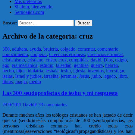
Mis preferidos
Shalom, bienvenido
Sernoajida.com
Buscar:
Archivo de la categoría: cruz
300
,
adultera
,
ayuda
,
brujeria
,
colgado
,
comentar
,
comentario
,
conocimiento
,
cooperar
,
Creencias erroneas
,
Creencias erroneas
,
cristianismo
,
cristiano
,
cristo
,
cruz
,
cumplidas
,
david
,
Dios
,
egipto
,
ego
,
era mesiánica
,
estudio
,
falsedad
,
gentiles
,
guerra
,
hebreo
,
hecho
,
hijos
,
idolatria
,
ieshaia
,
ieshu
,
iglesia
,
inventos
,
investigar
,
isaias
,
Israel y judios
,
israelita
,
jeremias
,
Jesús
,
judio
,
legado
,
libro
,
libros
,
magia
,
medio
Las 300 seudoprofecias de ieshu y mi respuesta
2/09/2011
DavidF
33 comentarios
Durante muchos años los teólogos cristianos se han jactado de decir
que su (seudo)mesías cumplió más de 300 (seudo)profecías, las
personas cristianas comunes han creído todas esas
(mentirosas)aseveraciones “teológicas”(propagandísticas) y los han