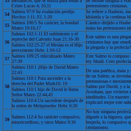
53
mesiánicos, que se utiliza para tentar a
de Moshé dirigida a Has
Cristo Lucas 4; 10,11
pretensiones cristianas.
Salmos 97:9 Su exaltación predijo
Se refiere a Hashem, na
54
Hechos 1:11; Ef. 1:20
idolatría y la contínua bl
Salmos 100:5 Su carácter, la bondad
Cántico dirijido a Hashe
55
Mateo 19:16,17
nulas las pretensiones id
Salmos 102:1-11 El sufrimiento y el
Este salmo es una plegar
reproche del Calvario Juan 21:16-30
56
cristianos hay que enseña
Salmos 102:25-27 el Mesías es el Hijo
la plegaria y la profecía?
preexistente Hebr. 1:10-12
Salmos 109:25 ridiculizado Mateo
Este Salmo lo compuso 
57
27:39
rey Shaúl. Cero profecía
Salmos 110:1 ¡Hijo de David Mateo
De una patética, mala y
22:43
de un Salmo, se inventar
Salmos 110:1 Para ascender a la
pretensiosas e inexistent
derecha del Padre Mark16: 19
58
Salmo por David, y a la 
Salmos 110:1 hijo de David le llama
Avraham, que vivieron s
Señor Mateo 22:44,45
similitudes. Un maestro j
Salmos 110:4 Un sacerdote después de
explicará mejor este sal
la orden de Melquisedec Hebr. 6:20
No hay ninguna profecí
Salmos 112:4 Su carácter compasivo,
díganle a la higuera, qu
59
misericordioso, y otros Mateo 9:36
brujería, lo compasivo qu
cristianismo.