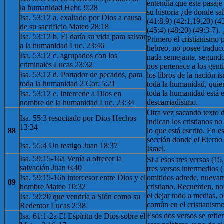
entendía que este pasaje 
la humanidad Hebr. 9:28
su historia ¿de donde sa
Isa. 53:12 a. exaltado por Dios a causa
(41:8,9) (42:1,19,20) (4
de su sacrificio Mateo 28:18
(45:4) (48:20) (49:3-7).
Isa. 53:12 b. Él daría su vida para salvar
Primero el cristianismo 
a la humanidad Luc. 23:46
hebreo, no posee traducci
Isa. 53:12 c. agrupados con los
nada semejante, segundo
criminales Lucas 23:32
nos pertenece a los genti
Isa. 53:12 d. Portador de pecados, para
los libros de la nación is
toda la humanidad 2 Cor. 5:21
toda la humanidad, quien
toda la humanidad está 
Isa. 53:12 e. Intercede a Dios en
descarriadísimo.
nombre de la humanidad Luc. 23:34
Otra vez sacando texto d
Isa. 55:3 resucitado por Dios Hechos
indican los cristianos n
13:34
88
lo que está escrito. En es
sección donde el Eterno
Isa. 55:4 Un testigo Juan 18:37
Israel.
Isa. 59:15-16a Venía a ofrecer la
Si a esos tres versos (1
salvación Juan 6:40
tres versos intermedios 
Isa. 59:15-16b intercesor entre Dios y el
omitidos adrede, nuevam
89
hombre Mateo 10:32
cristiano. Recuerden, no
el dejar todo a medias, o
Isa. 59:20 que vendría a Sión como su
común en el cristianismo
Redentor Lucas 2:38
Esos dos versos se refie
Isa. 61:1-2a El Espíritu de Dios sobre él