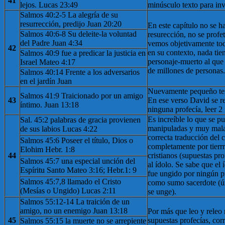
41
lejos. Lucas 23:49
minúsculo texto para inv
Salmos 40:2-5 La alegría de su
resurrección, predijo Juan 20:20
En este capítulo no se h
Salmos 40:6-8 Su deleite-la voluntad
resurección, no se profe
del Padre Juan 4:34
vemos objetivamente tod
42
en su contexto, nada tie
Salmos 40:9 fue a predicar la justicia en
personaje-muerto al que
Israel Mateo 4:17
de millones de personas.
Salmos 40:14 Frente a los adversarios
en el jardín Juan
Nuevamente pequeño tex
Salmos 41:9 Traicionado por un amigo
43
En ese verso David se ref
íntimo. Juan 13:18
ninguna profecía, leer 
Es increíble lo que se 
Sal. 45:2 palabras de gracia provienen
manipuladas y muy mala
de sus labios Lucas 4:22
correcta traducción del 
Salmos 45:6 Poseer el título, Dios o
completamente por tierrr
Elohim Hebr. 1:8
44
cristianos (supuestas pro
Salmos 45:7 una especial unción del
al ídolo. Se sabe que el 
Espíritu Santo Mateo 3:16; Hebr.1: 9
fue ungido por ningún pr
Salmos 45:7,8 llamado el Cristo
como sumo sacerdote (ú
(Mesías o Ungido) Lucas 2:11
se unge).
Salmos 55:12-14 La traición de un
amigo, no un enemigo Juan 13:18
Por más que leo y releo 
45
supuestas profecías, corr
Salmos 55:15 la muerte no se arrepiente