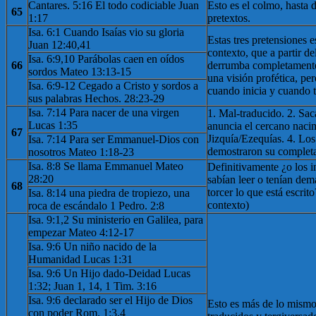
Cantares. 5:16 El todo codiciable Juan
Esto es el colmo, hasta 
65
1:17
pretextos.
Isa. 6:1 Cuando Isaías vio su gloria
Estas tres pretensiones
Juan 12:40,41
contexto, que a partir de
Isa. 6:9,10 Parábolas caen en oídos
66
derrumba completamente.
sordos Mateo 13:13-15
una visión profética, pe
Isa. 6:9-12 Cegado a Cristo y sordos a
cuando inicia y cuando 
sus palabras Hechos. 28:23-29
Isa. 7:14 Para nacer de una virgen
1. Mal-traducido. 2. Sac
Lucas 1:35
anuncia el cercano nacim
67
Jizquía/Ezequías. 4. Los
Isa. 7:14 Para ser Emmanuel-Dios con
demostraron su completa
nosotros Mateo 1:18-23
Isa. 8:8 Se llama Emmanuel Mateo
Definitivamente ¿o los i
28:20
sabían leer o tenían de
68
torcer lo que está escrit
Isa. 8:14 una piedra de tropiezo, una
contexto)
roca de escándalo 1 Pedro. 2:8
Isa. 9:1,2 Su ministerio en Galilea, para
empezar Mateo 4:12-17
Isa. 9:6 Un niño nacido de la
Humanidad Lucas 1:31
Isa. 9:6 Un Hijo dado-Deidad Lucas
1:32; Juan 1, 14, 1 Tim. 3:16
Isa. 9:6 declarado ser el Hijo de Dios
Esto es más de lo mismo
con poder Rom. 1:3,4