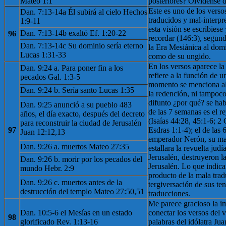
Mateo 1:1
posteriores? Olvídense d
Este es uno de los verso
Dan. 7:13-14a Él subirá al cielo Hechos
traducidos y mal-interpr
1:9-11
esta visión se escribies
Dan. 7:13-14b exaltó Ef. 1:20-22
96
recordar (146:3), segundo
Dan. 7:13-14c Su dominio sería eterno
la Era Mesiánica al domin
Lucas 1:31-33
como de su ungido.
En los versos aparece la
Dan. 9:24 a. Para poner fin a los
refiere a la función de u
pecados Gal. 1:3-5
momento se menciona al 
Dan. 9:24 b. Sería santo Lucas 1:35
la redención, ni tampoco
difunto ¿por qué? se hab
Dan. 9:25 anunció a su pueblo 483
de las 7 semanas es el r
años, el día exacto, después del decreto
(Isaías 44:28, 45:1-6; 2
para reconstruir la ciudad de Jerusalén
97
Esdras 1:1-4); el de las 
Juan 12:12,13
emperador Nerón, su ma
Dan. 9:26 a. muertos Mateo 27:35
estallara la revuelta judí
Jerusalén, destruyeron l
Dan. 9:26 b. morir por los pecados del
Jerusalén. Lo que indican
mundo Hebr. 2:9
producto de la mala trad
Dan. 9:26 c. muertos antes de la
tergiversación de sus te
destrucción del templo Mateo 27:50,51
traducciones.
Me parece gracioso la im
Dan. 10:5-6 el Mesías en un estado
conectar los versos del v
98
glorificado Rev. 1:13-16
palabras del idólatra J