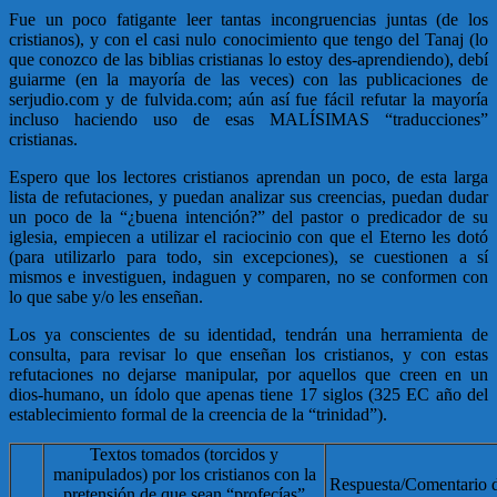
Fue un poco fatigante leer tantas incongruencias juntas (de los
cristianos), y con el casi nulo conocimiento que tengo del Tanaj (lo
que conozco de las biblias cristianas lo estoy des-aprendiendo), debí
guiarme (en la mayoría de las veces) con las publicaciones de
serjudio.com y de fulvida.com; aún así fue fácil refutar la mayoría
incluso haciendo uso de esas MALÍSIMAS “traducciones”
cristianas.
Espero que los lectores cristianos aprendan un poco, de esta larga
lista de refutaciones, y puedan analizar sus creencias, puedan dudar
un poco de la “¿buena intención?” del pastor o predicador de su
iglesia, empiecen a utilizar el raciocinio con que el Eterno les dotó
(para utilizarlo para todo, sin excepciones), se cuestionen a sí
mismos e investiguen, indaguen y comparen, no se conformen con
lo que sabe y/o les enseñan.
Los ya conscientes de su identidad, tendrán una herramienta de
consulta, para revisar lo que enseñan los cristianos, y con estas
refutaciones no dejarse manipular, por aquellos que creen en un
dios-humano, un ídolo que apenas tiene 17 siglos (325 EC año del
establecimiento formal de la creencia de la “trinidad”).
Textos tomados (torcidos y
manipulados) por los cristianos con la
Respuesta/Comentario d
pretensión de que sean “profecías”