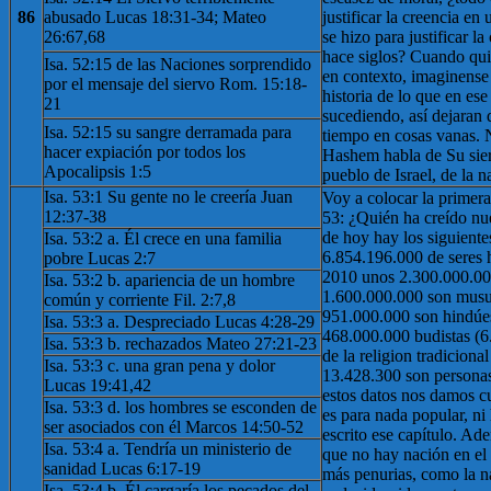
86
abusado Lucas 18:31-34; Mateo
justificar la creencia en
26:67,68
se hizo para justificar l
hace siglos? Cuando qui
Isa. 52:15 de las Naciones sorprendido
en contexto, imaginense 
por el mensaje del siervo Rom. 15:18-
historia de lo que en e
21
sucediendo, así dejaran 
Isa. 52:15 su sangre derramada para
tiempo en cosas vanas. 
hacer expiación por todos los
Hashem habla de Su sier
Apocalipsis 1:5
pueblo de Israel, de la n
Isa. 53:1 Su gente no le creería Juan
Voy a colocar la primera
12:37-38
53: ¿Quién ha creído nu
de hoy hay los siguiente
Isa. 53:2 a. Él crece en una familia
6.854.196.000 de seres 
pobre Lucas 2:7
2010 unos 2.300.000.000
Isa. 53:2 b. apariencia de un hombre
1.600.000.000 son musu
común y corriente Fil. 2:7,8
951.000.000 son hindúe
Isa. 53:3 a. Despreciado Lucas 4:28-29
468.000.000 budistas (
Isa. 53:3 b. rechazados Mateo 27:21-23
de la religion tradicion
Isa. 53:3 c. una gran pena y dolor
13.428.300 son personas
Lucas 19:41,42
estos datos nos damos c
Isa. 53:3 d. los hombres se esconden de
es para nada popular, ni
ser asociados con él Marcos 14:50-52
escrito ese capítulo. Ade
Isa. 53:4 a. Tendría un ministerio de
que no hay nación en e
sanidad Lucas 6:17-19
más penurias, como la na
Isa. 53:4 b. Él cargaría los pecados del