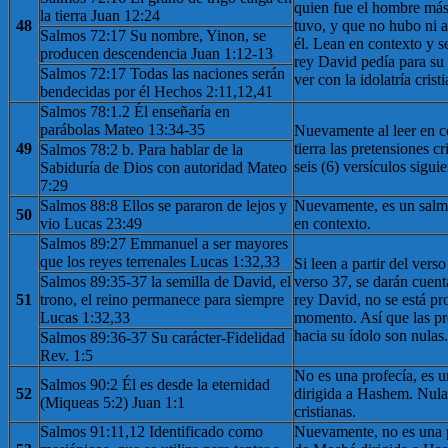
quien fue el hombre má
la tierra Juan 12:24
48
tuvo, y que no hubo ni a
Salmos 72:17 Su nombre, Yinon, se
él. Lean en contexto y s
producen descendencia Juan 1:12-13
rey David pedía para su
Salmos 72:17 Todas las naciones serán
ver con la idolatría crist
bendecidas por él Hechos 2:11,12,41
Salmos 78:1.2 Él enseñaría en
parábolas Mateo 13:34-35
Nuevamente al leer en c
49
tierra las pretensiones cr
Salmos 78:2 b. Para hablar de la
seis (6) versículos siguie
Sabiduría de Dios con autoridad Mateo
7:29
Salmos 88:8 Ellos se pararon de lejos y
Nuevamente, es un salmo
50
vio Lucas 23:49
en contexto.
Salmos 89:27 Emmanuel a ser mayores
que los reyes terrenales Lucas 1:32,33
Si leen a partir del verso
Salmos 89:35-37 la semilla de David, el
verso 37, se darán cuenta
51
trono, el reino permanece para siempre
rey David, no se está pr
Lucas 1:32,33
momento. Así que las pre
hacia su ídolo son nulas.
Salmos 89:36-37 Su carácter-Fidelidad
Rev. 1:5
No es una profecía, es 
Salmos 90:2 Él es desde la eternidad
52
dirigida a Hashem. Nula
(Miqueas 5:2) Juan 1:1
cristianas.
Salmos 91:11,12 Identificado como
Nuevamente, no es una p