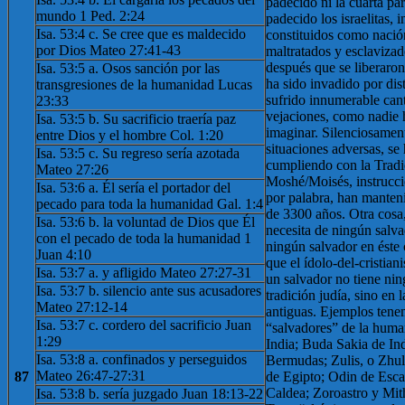
padecido ni la cuarta pa
mundo 1 Ped. 2:24
padecido los israelitas, 
Isa. 53:4 c. Se cree que es maldecido
constituidos como nació
por Dios Mateo 27:41-43
maltratados y esclavizad
después que se liberaron,
Isa. 53:5 a. Osos sanción por las
ha sido invadido por dis
transgresiones de la humanidad Lucas
sufrido innumerable can
23:33
vejaciones, como nadie 
Isa. 53:5 b. Su sacrificio traería paz
imaginar. Silenciosament
entre Dios y el hombre Col. 1:20
situaciones adversas, s
Isa. 53:5 c. Su regreso sería azotada
cumpliendo con la Tradi
Mateo 27:26
Moshé/Moisés, instrucció
Isa. 53:6 a. Él sería el portador del
por palabra, han manten
pecado para toda la humanidad Gal. 1:4
de 3300 años. Otra cosa
Isa. 53:6 b. la voluntad de Dios que Él
necesita de ningún salva
con el pecado de toda la humanidad 1
ningún salvador en éste 
Juan 4:10
que el ídolo-del-cristia
Isa. 53:7 a. y afligido Mateo 27:27-31
un salvador no tiene ni
Isa. 53:7 b. silencio ante sus acusadores
tradición judía, sino en 
Mateo 27:12-14
antiguas. Ejemplos ten
Isa. 53:7 c. cordero del sacrificio Juan
“salvadores” de la huma
1:29
India; Buda Sakia de In
Isa. 53:8 a. confinados y perseguidos
Bermudas; Zulis, o Zhul
Mateo 26:47-27:31
87
de Egipto; Odin de Esca
Caldea; Zoroastro y Mith
Isa. 53:8 b. sería juzgado Juan 18:13-22