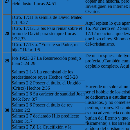
27
copiar una historia, pero
cielo ilustra Lucas 24:51
Investiguen en internet:
Osarios.
1Cro. 17:11 la semilla de David Mateo
1:1; 9:27
Aquí repiten lo que apa
1Cro. 17:12,13 bis Para reinar sobre el
16. Por cierto en 2 Sam
28
trono de David para siempre Lucas
17:12 menciona que leva
1:32,33
que hizo el rey Shlomo
del-cristianismo.
1Cro. 17:13 a. “Yo seré su Padre, mi
hijo.” Hebr. 1:5
De una respuesta de Iyo
Job 19:23-27 La Resurrección predijo
29
profecía. ¿También cumpl
Juan 5:24-29
capítulo completo. Aquí
Salmos 2:1-3 La enemistad de los
predestinados reyes Hechos 4:25-28
Salmos 2:2 Poseer el título, el Ungido
Hacer de un solo salmo v
(Cristo) Hechos 2:36
ser el hobbie de los cris
Salmos 2:6 Su carácter de santidad Juan
se dedicaran a estudiar t
8:46; Rev. 3:7
ilustrados, y no comet
Salmos 2:6 Poseer el título de rey
perdon, errores. El capí
30
Mateo 2:2
es una advertencia contr
Salmos 2:7 declarado Hijo predilecto
burlan del Eterno y que 
Mateo 3:17
físicamente) a los israel
Salmos 2:7,8 La Crucifixión y la
al ídolo-del-cristianism