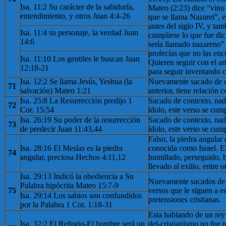
Isa. 11:2 Su carácter de la sabiduría,
Mateo (2:23) dice “vino 
entendimiento, y otros Juan 4:4-26
que se llama Nazaret”, e
antes del siglo IV, y ta
Isa. 11:4 su personaje, la verdad Juan
cumpliese lo que fue dic
14:6
sería llamado nazareno” 
profecías que no las enc
Isa. 11:10 Los gentiles le buscan Juan
Quieren seguir con el a
12:18-21
para seguir inventando 
Isa. 12:2 Se llama Jesús, Yeshua (la
Nuevamente sacado de co
71
salvación) Mateo 1:21
anterior, tiene relación c
Isa. 25:8 La Resurrección predijo 1
Sacado de contexto, na
72
Cor. 15:54
ídolo, este verso se cum
Isa. 26:19 Su poder de la resurrección
Sacado de contexto, na
73
de predecir Juan 11:43,44
ídolo, este verso se cum
Falso, la piedra angular
Isa. 28:16 El Mesías es la piedra
conocida como Israel. El
74
angular, preciosa Hechos 4:11,12
humillado, perseguido, 
llevado al exilio, entre o
Isa. 29:13 Indicó la obediencia a Su
Nuevamente sacados de co
Palabra hipócrita Mateo 15:7-9
75
versos que le siguen a es
Isa. 29:14 Los sabios son confundidos
pretensiones cristianas.
por la Palabra 1 Cor. 1:18-31
Esta hablando de un rey (
Isa. 32:2 El Refugio-El hombre será un
del-cristianismo no fue r