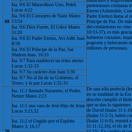
traducidos y tergiversad
Isa. 9:6 El Maravilloso Uno, Peleh
pretensiones cristianas 
Lucas 4:22
Eterno (Admirable, Cons
Isa. 9:6 El Consejero de Yaatz Mateo
Padre Eterno) llama al 
13:54
69
Principe de Paz. De más 
del-cristianismo no vino
Isa. 9:6 Dios Fuerte, El Gibor Mateo
10:33-37), es más gracia
11:20
hubieron cruzadas, inqui
Isa. 9:6 El Padre Eterno, Avi Adth Juan
pogroms y holocausto n
8:58
millones de personas).
Isa. 9:6 El Príncipe de la Paz, Sar
Shalom Juan. 16:33
Isa. 9:7 Para establecer un reino eterno
Lucas 1:32-33
Isa. 9:7 Su carácter-Just Juan 5:30
Isa. 9:7 No al fin de su Gobierno, el
Trono, y la paz Lucas 1:32-33
De una sóla profecía (Ie
Isa. 11:1 llamado Nazareno, el Poder,
en su totalidad de la Er
Netzer Mateo 2:23
descrito cumplió el ídolo
que se dan lo siguientes
Isa. 11:1 una vara de Jesé-Hijo de Jesse
de David (Isaías 11:1-10)
Lucas 3:23,32
(Isaías 11:2-5), habrá 
(Isaías 11:6-9), reunirá a
Isa. 11:2 el Ungido por el Espíritu
11:11-12,16), el río de E
Mateo 3, 16,17
70
11:15). En cambio el co