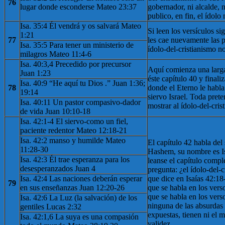
76
lugar donde esconderse Mateo 23:37
gobernador, ni alcalde, n
publico, en fin, el ídolo
Isa. 35:4 Él vendrá y os salvará Mateo
Si leen los versículos sig
1:21
77
les cae nuevamente las pr
Isa. 35:5 Para tener un ministerio de
ídolo-del-cristianismo 
milagros Mateo 11:4-6
Isa. 40:3,4 Precedido por precursor
Aquí comienza una larga
Juan 1:23
éste capítulo 40 y finaliz
Isa. 40:9 “He aquí tu Dios .” Juan 1:36;
78
donde el Eterno le habl
19:14
siervo Israel. Toda pret
Isa. 40:11 Un pastor compasivo-dador
mostrar al ídolo-del-crist
de vida Juan 10:10-18
Isa. 42:1-4 El siervo-como un fiel,
paciente redentor Mateo 12:18-21
Isa. 42:2 manso y humilde Mateo
El capítulo 42 habla del
11:28-30
Hashem, su nombre es Is
Isa. 42:3 Él trae esperanza para los
leanse el capítulo comp
desesperanzados Juan 4
pregunta: ¿el ídolo-del-
Isa. 42:4 Las naciones deberán esperar
que dice en Isaías 42:18
79
en sus enseñanzas Juan 12:20-26
que se habla en los vers
que se habla en los verso
Isa. 42:6 La Luz (la salvación) de los
ninguna de las absurdas 
gentiles Lucas 2:32
expuestas, tienen ni el 
Isa. 42:1,6 La suya es una compasión
validez.