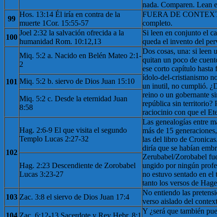
nada. Comparen. Lean e
Hos. 13:14 Él iría en contra de la
FUERA DE CONTEXTO, 
99
muerte 1Cor. 15:55-57
completo.
Joel 2:32 la salvación ofrecida a la
Si leen en conjunto el c
100
humanidad Rom. 10:12,13
queda el invento del pe
Dos cosas, una: si leen 
Miq. 5:2 a. Nacido en Belén Mateo 2:1-
quitan un poco de cuento
2
ese corto capítulo hasta 
ídolo-del-cristianismo n
Miq. 5:2 b. siervo de Dios Juan 15:10
101
un inutil, no cumplió. ¿
reino o un gobernante s
Miq. 5:2 c. Desde la eternidad Juan
república sin territorio?
8:58
raciocinio con que el Ete
Las genealogías entre ma
Hag. 2:6-9 El que visita el segundo
más de 15 generaciones,
Templo Lucas 2:27-32
las del libro de Cronica
diría que se habían emb
102
Zerubabel/Zorobabel fue
Hag. 2:23 Descendiente de Zorobabel
ungido por ningún profeta
Lucas 3:23-27
no estuvo sentado en el 
tanto los versos de Hage
No entiendo las pretensi
103
Zac. 3:8 el siervo de Dios Juan 17:4
verso aislado del contex
Y ¿será que también pued
104
Zac. 6:12-13 Sacerdote y Rey Hebr. 8:1