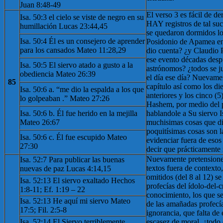
Juan 8:48-49
El verso 3 es fácil de 
Isa. 50:3 el cielo se viste de negro en su
HAY registros de tal suc
humillación Lucas 23:44,45
se quedaron dormidos lo
Isa. 50:4 Él es un consejero de aprender
Posidonio de Apamea en
para los cansados ​​Mateo 11:28,29
dio cuenta? ¿y Claudio 
ese evento décadas desp
Isa. 50:5 El siervo atado a gusto a la
astrónomos? ¿todos se j
obediencia Mateo 26:39
el día ese día? Nuevamen
85
capítulo así como los die
Isa. 50:6 a. “me dio la espalda a los que
anteriores y los cinco (5
lo golpeaban .” Mateo 27:26
Hashem, por medio del pr
Isa. 50:6 b. Él fue herido en la mejilla
hablandole a Su siervo I
Mateo 26:67
muchisimas cosas que di
poquitísimas cosas son 
Isa. 50:6 c. Él fue escupido Mateo
evidenciar fuera de esos 
27:30
decir que prácticamente
Nuevamente pretensiones
Isa. 52:7 Para publicar las buenas
textos fuera de contexto,
nuevas de paz Lucas 4:14,15
omitidos (del 8 al 12) se 
Isa. 52:13 El siervo exaltado Hechos
profecías del ídolo-del-c
1:8-11; Ef. 1:19 – 22
conocimiento, los que se 
Isa. 52:13 He aquí mi siervo Mateo
de las amañadas profecía
17:5; Fil. 2:5-8
ignorancia, que falta de 
Isa. 52:14 El Siervo terriblemente
escasez de moral, ¿todo 