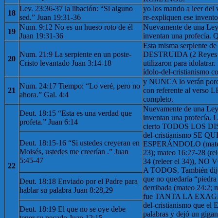
Lev. 23:36-37 la libación: “Si alguno
yo los mando a leer del 
18
sed.” Juan 19:31-36
re-expliquen ese invento
Num. 9:12 No es un hueso roto de él
Nuevamente de una Ley, 
19
Juan 19:31-36
inventan una profecía. 
Esta misma serpiente d
Num. 21:9 La serpiente en un poste-
DESTRUIDA (2 Reyes 1
20
Cristo levantado Juan 3:14-18
utilizaron para idolatrar.
ídolo-del-cristianismo c
y NUNCA lo verán p
Num. 24:17 Tiempo: “Lo veré, pero no
21
con referente al ver
ahora.” Gal. 4:4
completo.
Nuevamente de una Ley, 
Deut. 18:15 “Esta es una verdad que
inventan una profecía. L
profeta.” Juan 6:14
cierto TODOS LOS DIS
del-cristianismo SE
Deut. 18:15-16 “Si ustedes creyeran en
ESPERÁNDOLO (mateo 1
Moisés, ustedes me creerían .” Juan
23); mateo 16:27-28 (rel
5:45-47
34 (releer el 34)), 
22
A TODOS. También dijo
que no quedaría “piedra
Deut. 18:18 Enviado por el Padre para
derribada (mateo 24:2; m
hablar su palabra Juan 8:28,29
fue TANTA LA EXAGE
del-cristianismo que el E
Deut. 18:19 El que no se oye debe
palabras y dejó un gigan
tener su pecado Juan 12:15