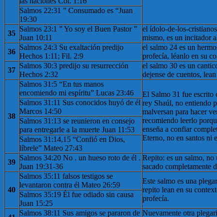
las naciones Col. 1:16
Salmos 22:31 ” Consumado es “Juan
19:30
Salmos 23:1 ” Yo soy el Buen Pastor ”
el ídolo-de-los-cristianos
35
Juan 10:11
mismo, es un incitador a
Salmos 24:3 Su exaltación predijo
el salmo 24 es un hermo
36
Hechos 1:11; Fil. 2:9
profecía, léanlo en su co
Salmos 30:3 predijo su resurrección
el salmo 30 es un cantico
37
Hechos 2:32
dejense de cuentos, lean
Salmos 31:5 “En tus manos
encomiendo mi espíritu” Lucas 23:46
El Salmo 31 fue escrito
Salmos 31:11 Sus conocidos huyó de él
rey Shaúl, no entiendo po
Marcos 14:50
malversan para hacer ver
38
recomiendo leerlo porqu
Salmos 31:13 se reunieron en consejo
enseña a confiar comple
para entregarle a la muerte Juan 11:53
Eterno, no en santos ni 
Salmos 31:14,15 “Confió en Dios,
líbrele” Mateo 27:43
Salmos 34:20 No . un hueso roto de él .
Repito: es un salmo, no 
39
Juan 19:31-36
sacado completamente d
Salmos 35:11 falsos testigos se
Este salmo es una plega
levantaron contra él Mateo 26:59
40
repito lean en su contex
Salmos 35:19 Él fue odiado sin causa
profecía.
Juan 15:25
Salmos 38:11 Sus amigos se pararon de
Nuevamente otra plegari