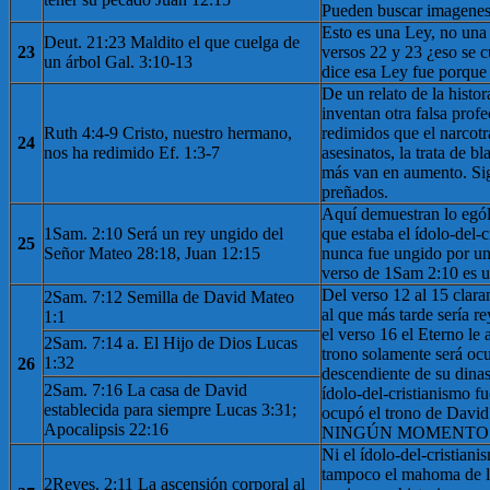
Pueden buscar imagenes
Esto es una Ley, no una 
Deut. 21:23 Maldito el que cuelga de
23
versos 22 y 23 ¿eso se
un árbol Gal. 3:10-13
dice esa Ley fue porque
De un relato de la histo
inventan otra falsa prof
Ruth 4:4-9 Cristo, nuestro hermano,
redimidos que el narcotra
24
nos ha redimido Ef. 1:3-7
asesinatos, la trata de 
más van en aumento. Sig
preñados.
Aquí demuestran lo egól
1Sam. 2:10 Será un rey ungido del
que estaba el ídolo-del-
25
Señor Mateo 28:18, Juan 12:15
nunca fue ungido por un
verso de 1Sam 2:10 es u
Del verso 12 al 15 clara
2Sam. 7:12 Semilla de David Mateo
al que más tarde sería r
1:1
el verso 16 el Eterno le
2Sam. 7:14 a. El Hijo de Dios Lucas
trono solamente será oc
1:32
26
descendiente de su dina
2Sam. 7:16 La casa de David
ídolo-del-cristianismo 
establecida para siempre Lucas 3:31;
ocupó el trono de Davi
Apocalipsis 22:16
NINGÚN MOMENTO
Ni el ídolo-del-cristiani
tampoco el mahoma de 
2Reyes. 2:11 La ascensión corporal al