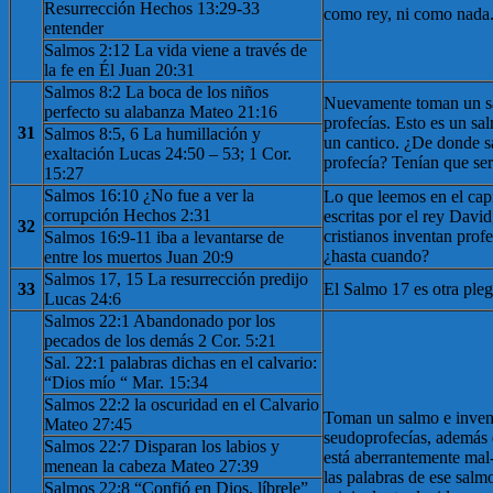
Resurrección Hechos 13:29-33
como rey, ni como nada
entender
Salmos 2:12 La vida viene a través de
la fe en Él Juan 20:31
Salmos 8:2 La boca de los niños
Nuevamente toman un s
perfecto su alabanza Mateo 21:16
profecías. Esto es un sa
31
Salmos 8:5, 6 La humillación y
un cantico. ¿De donde s
exaltación Lucas 24:50 – 53; 1 Cor.
profecía? Tenían que ser 
15:27
Salmos 16:10 ¿No fue a ver la
Lo que leemos en el capí
corrupción Hechos 2:31
escritas por el rey Davi
32
cristianos inventan prof
Salmos 16:9-11 iba a levantarse de
¿hasta cuando?
entre los muertos Juan 20:9
Salmos 17, 15 La resurrección predijo
33
El Salmo 17 es otra pleg
Lucas 24:6
Salmos 22:1 Abandonado por los
pecados de los demás 2 Cor. 5:21
Sal. 22:1 palabras dichas en el calvario:
“Dios mío “ Mar. 15:34
Salmos 22:2 la oscuridad en el Calvario
Toman un salmo e inven
Mateo 27:45
seudoprofecías, además e
Salmos 22:7 Disparan los labios y
está aberrantemente mal-
menean la cabeza Mateo 27:39
las palabras de ese salm
Salmos 22:8 “Confió en Dios, líbrele”