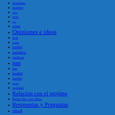
noajismo
nombre
obra
ocio
ojo
olam
Opiniones e ideas
orar
orden
padre
palabra
palabras
pan
paz
poder
pueblo
razón
realidad
Relacion con el projimo
Relación con Dios
Respuestas y Preguntas
ritual