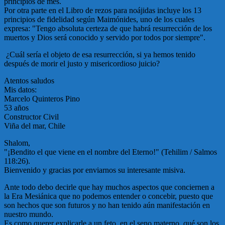
principios de mes.
Por otra parte en el Libro de rezos para noájidas incluye los 13
principios de fidelidad según Maimónides, uno de los cuales
expresa: "Tengo absoluta certeza de que habrá resurrección de los
muertos y Dios será conocido y servido por todos por siempre".
¿Cuál serí­­a el objeto de esa resurrección, si ya hemos tenido
después de morir el justo y misericordioso juicio?
Atentos saludos
Mis datos:
Marcelo Quinteros Pino
53 años
Constructor Civil
Viña del mar, Chile
Shalom,
"¡Bendito el que viene en el nombre del Eterno!" (Tehilim / Salmos
118:26).
Bienvenido y gracias por enviarnos su interesante misiva.
Ante todo debo decirle que hay muchos aspectos que conciernen a
la Era Mesiánica que no podemos entender o concebir, puesto que
son hechos que son futuros y no han tenido aún manifestación en
nuestro mundo.
Es como querer explicarle a un feto, en el seno materno, qué son los