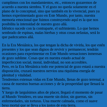
cumplimos con los mandamientos, etc., entonces gozaremos de
acuerdo a nuestra siembra. Y el gozo no queda solamente en el
plano de lo conceptual, sino que también en lo vivencial, pues ya
hemos experimentado gozo en Este Mundo, por tanto, nuestra
memoria emocional que fuimos construyendo aquí­­ es la que nos
posibilita la intensidad de nuestro gozo allá.
Idéntico sucede con la contraparte, el sufrimiento. Lo que hemos
sembrado de espinas, malas hierbas y otras cosas nefastas, será lo
que padezcamos allá.
En la Era Mesiánica, los que tengan la dicha de vivirla, los que estén
presentes y los que sean dignos de revivir y permanecer, tendrán
ocasiones para experimentar en Este Mundo sensaciones inmensas
de gozo sublime. Cosas que en nuestra estado actual de
imperfeccion social, moral, individual, no son accesibles.
Pero, en la Era Mesiánica todo ese potencial de gozo estará a nuestra
disposición, cruzará nuestros nervios una riquí­­sima energí­­a de
plenitud y vitalidad.
Tendremos extensas vidas en Este Mundo, llenas de gozo terrenal, a
causa de nuestras buenas acciones y de la prosperidad que llenará la
tierra.
Y luego de larguí­­simos años de placer, llegará el momento de pasar
al Mundo Venidero, en una muerte sin dolor, sin guerras, sin
enfermedades, sin torturas. Una muerte calmada, como el suave
beso mortal que se lleva a los justos de esta tierra.