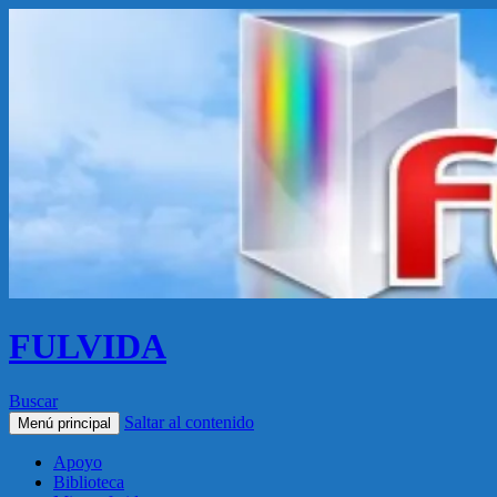
FULVIDA
Buscar
Saltar al contenido
Menú principal
Apoyo
Biblioteca