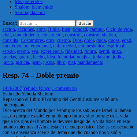
Mis preferidos
Shalom, bienvenido
Sernoajida.com
Buscar:
accion
,
acciones
,
alma
,
Biblia
,
bien
,
bondad
,
camino
,
Ciclo de vida
,
civil
,
conocimiento
,
constructor
,
construir
,
construir shalom
,
consulta
,
Costumbres
,
cruz
,
cuerpo
,
Dios
,
dolor
,
duda
,
dudas
,
edad
,
ego
,
emocion
,
emocional
,
enfermedad
,
era mesiánica
,
espiritual
,
estado
,
eterno
,
eva
,
experiencia
,
fidelidad
,
futuro
,
gentil
,
gozo
,
gracias
,
guerra
,
hecho
,
idea
,
Identidad noajica
,
judaismo
,
judio
,
juicio
,
justicia
,
justo
,
justos
,
libro
,
mal
,
mandamiento
Resp. 74 – Doble premio
1/03/2007
Yehuda Ribco
1 comentario
Estimado Yehuda Shalom:
Repasando el Libro El camino del Gentil Justo me saltó una
interrogante:
Dice acerca del Mundo por Venir que los sabios de Israel lo llaman
así­­, no porque existirá en un tiempo futuro, sino porque es la vida
que a los ojos del hombre le deviene luego de la vida fí­­sica en este
mundo mientras el Alma está en el cuerpo fí­­sico. Eso es consecuente
con su enseñanza acerca del tema que dio cuando nos visitó a