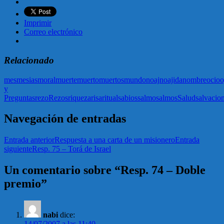
Imprimir
Correo electrónico
Relacionado
mes
mesias
moral
muerte
muerto
muertos
mundo
noaj
noajida
nombre
ocio
o
y
Preguntas
rezo
Rezos
riqueza
risa
ritual
sabios
salmo
salmos
Salud
salvacio
Navegación de entradas
Entrada anterior
Respuesta a una carta de un misionero
Entrada
siguiente
Resp. 75 – Torá de Israel
Un comentario sobre “Resp. 74 – Doble
premio”
nabi
dice:
14/07/2007 a las 11:40