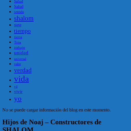
Salud
Salud
sentido
shalom
siete
tiempo
tierra
Tora
trabajo
unidad
universal
valor
verdad
vida
vil
vivir
yo
No se puede cargar información del blog en este momento.
Hijos de Noaj – Constructores de
SHALOM