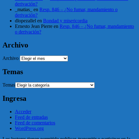
derivación?
_matias_
en
Resp. 846 – ¿No fumar, mandamiento o
derivación?
dlopezallel
en
Bondad y misericordia
Ernesto Jean Pierre
en
Resp. 846 – ¿No fumar, mandamiento
o derivación?
Archivo
Archivo
Temas
Temas
Ingresa
Acceder
Feed de entradas
Feed de comentarios
WordPress.org
Los lectores tienen permitido publicar, transmitir o participar en la