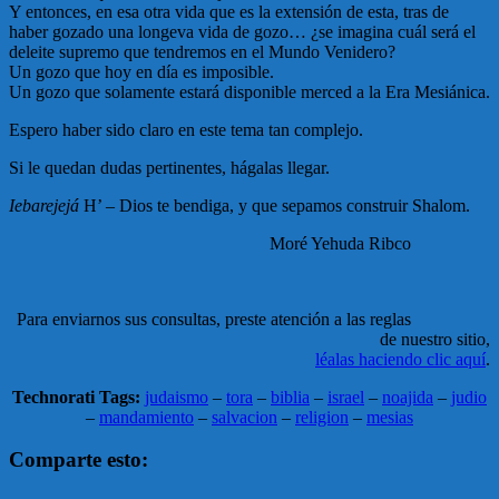
Y entonces, en esa otra vida que es la extensión de esta, tras de
haber gozado una longeva vida de gozo… ¿se imagina cuál será el
deleite supremo que tendremos en el Mundo Venidero?
Un gozo que hoy en dí­­a es imposible.
Un gozo que solamente estará disponible merced a la Era Mesiánica.
Espero haber sido claro en este tema tan complejo.
Si le quedan dudas pertinentes, hágalas llegar.
Iebarejejá
H’ – Dios te bendiga, y que sepamos construir Shalom
.
Moré Yehuda Ribco
Para enviarnos sus consultas, preste atención a las reglas
de nuestro sitio,
léalas haciendo clic aquí­­
.
Technorati Tags:
judaismo
–
tora
–
biblia
–
israel
–
noajida
–
judio
–
mandamiento
–
salvacion
–
religion
–
mesias
Comparte esto: