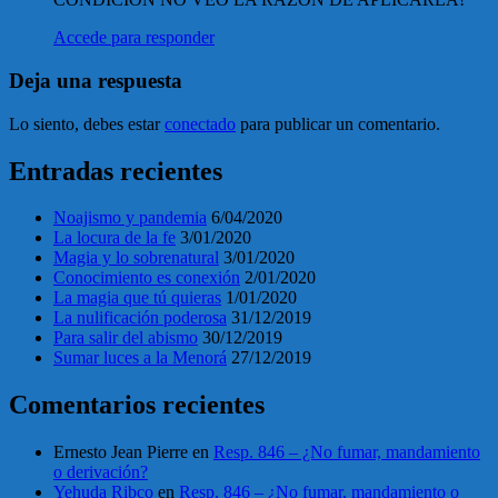
Accede para responder
Deja una respuesta
Lo siento, debes estar
conectado
para publicar un comentario.
Entradas recientes
Noajismo y pandemia
6/04/2020
La locura de la fe
3/01/2020
Magia y lo sobrenatural
3/01/2020
Conocimiento es conexión
2/01/2020
La magia que tú quieras
1/01/2020
La nulificación poderosa
31/12/2019
Para salir del abismo
30/12/2019
Sumar luces a la Menorá
27/12/2019
Comentarios recientes
Ernesto Jean Pierre
en
Resp. 846 – ¿No fumar, mandamiento
o derivación?
Yehuda Ribco
en
Resp. 846 – ¿No fumar, mandamiento o