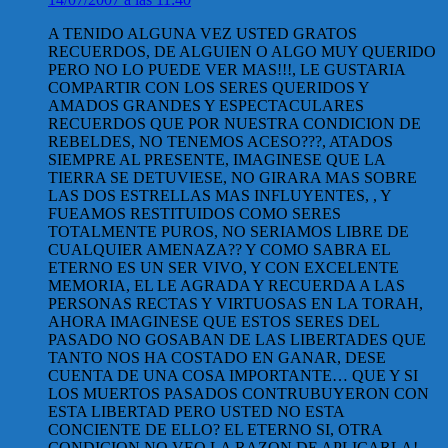
A TENIDO ALGUNA VEZ USTED GRATOS
RECUERDOS, DE ALGUIEN O ALGO MUY QUERIDO
PERO NO LO PUEDE VER MAS!!!, LE GUSTARIA
COMPARTIR CON LOS SERES QUERIDOS Y
AMADOS GRANDES Y ESPECTACULARES
RECUERDOS QUE POR NUESTRA CONDICION DE
REBELDES, NO TENEMOS ACESO???, ATADOS
SIEMPRE AL PRESENTE, IMAGINESE QUE LA
TIERRA SE DETUVIESE, NO GIRARA MAS SOBRE
LAS DOS ESTRELLAS MAS INFLUYENTES, , Y
FUEAMOS RESTITUIDOS COMO SERES
TOTALMENTE PUROS, NO SERIAMOS LIBRE DE
CUALQUIER AMENAZA?? Y COMO SABRA EL
ETERNO ES UN SER VIVO, Y CON EXCELENTE
MEMORIA, EL LE AGRADA Y RECUERDA A LAS
PERSONAS RECTAS Y VIRTUOSAS EN LA TORAH,
AHORA IMAGINESE QUE ESTOS SERES DEL
PASADO NO GOSABAN DE LAS LIBERTADES QUE
TANTO NOS HA COSTADO EN GANAR, DESE
CUENTA DE UNA COSA IMPORTANTE… QUE Y SI
LOS MUERTOS PASADOS CONTRUBUYERON CON
ESTA LIBERTAD PERO USTED NO ESTA
CONCIENTE DE ELLO? EL ETERNO SI, OTRA
CONDICION NO VEO LA RAZON DE APLICARLA!