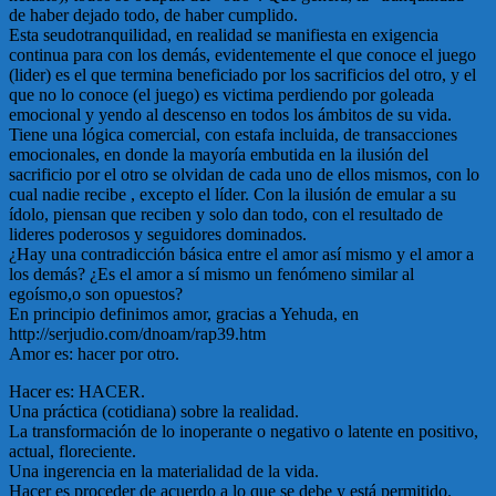
de haber dejado todo, de haber cumplido.
Esta seudotranquilidad, en realidad se manifiesta en exigencia
continua para con los demás, evidentemente el que conoce el juego
(lider) es el que termina beneficiado por los sacrificios del otro, y el
que no lo conoce (el juego) es victima perdiendo por goleada
emocional y yendo al descenso en todos los ámbitos de su vida.
Tiene una lógica comercial, con estafa incluida, de transacciones
emocionales, en donde la mayoría embutida en la ilusión del
sacrificio por el otro se olvidan de cada uno de ellos mismos, con lo
cual nadie recibe , excepto el líder. Con la ilusión de emular a su
ídolo, piensan que reciben y solo dan todo, con el resultado de
lideres poderosos y seguidores dominados.
¿Hay una contradicción básica entre el amor así mismo y el amor a
los demás? ¿Es el amor a sí mismo un fenómeno similar al
egoísmo,o son opuestos?
En principio definimos amor, gracias a Yehuda, en
http://serjudio.com/dnoam/rap39.htm
Amor es: hacer por otro.
Hacer es: HACER.
Una práctica (cotidiana) sobre la realidad.
La transformación de lo inoperante o negativo o latente en positivo,
actual, floreciente.
Una ingerencia en la materialidad de la vida.
Hacer es proceder de acuerdo a lo que se debe y está permitido.