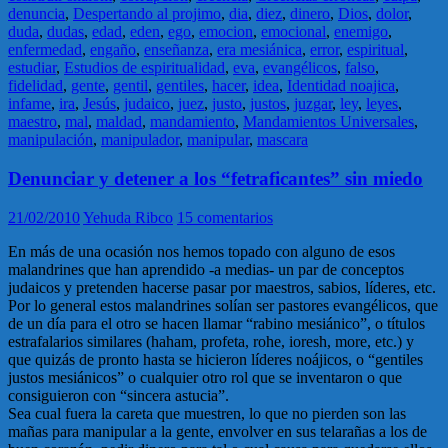
denuncia
,
Despertando al projimo
,
dia
,
diez
,
dinero
,
Dios
,
dolor
,
duda
,
dudas
,
edad
,
eden
,
ego
,
emocion
,
emocional
,
enemigo
,
enfermedad
,
engaño
,
enseñanza
,
era mesiánica
,
error
,
espiritual
,
estudiar
,
Estudios de espiritualidad
,
eva
,
evangélicos
,
falso
,
fidelidad
,
gente
,
gentil
,
gentiles
,
hacer
,
idea
,
Identidad noajica
,
infame
,
ira
,
Jesús
,
judaico
,
juez
,
justo
,
justos
,
juzgar
,
ley
,
leyes
,
maestro
,
mal
,
maldad
,
mandamiento
,
Mandamientos Universales
,
manipulación
,
manipulador
,
manipular
,
mascara
Denunciar y detener a los “fetraficantes” sin miedo
21/02/2010
Yehuda Ribco
15 comentarios
En más de una ocasión nos hemos topado con alguno de esos
malandrines que han aprendido -a medias- un par de conceptos
judaicos y pretenden hacerse pasar por maestros, sabios, líderes, etc.
Por lo general estos malandrines solían ser pastores evangélicos, que
de un día para el otro se hacen llamar “rabino mesiánico”, o títulos
estrafalarios similares (haham, profeta, rohe, ioresh, more, etc.) y
que quizás de pronto hasta se hicieron líderes noájicos, o “gentiles
justos mesiánicos” o cualquier otro rol que se inventaron o que
consiguieron con “sincera astucia”.
Sea cual fuera la careta que muestren, lo que no pierden son las
mañas para manipular a la gente, envolver en sus telarañas a los de