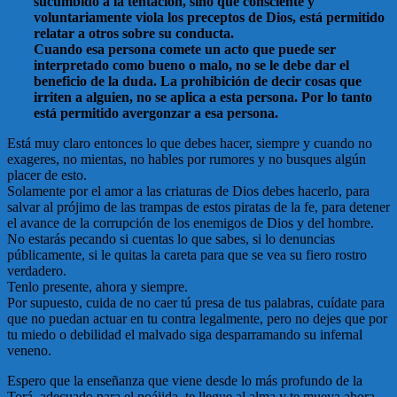
sucumbido a la tentación, sino que consciente y
voluntariamente viola los preceptos de Dios, está permitido
relatar a otros sobre su conducta.
Cuando esa persona comete un acto que puede ser
interpretado como bueno o malo, no se le debe dar el
beneficio de la duda. La prohibición de decir cosas que
irriten a alguien, no se aplica a esta persona. Por lo tanto
está permitido avergonzar a esa persona.
Está muy claro entonces lo que debes hacer, siempre y cuando no
exageres, no mientas, no hables por rumores y no busques algún
placer de esto.
Solamente por el amor a las criaturas de Dios debes hacerlo, para
salvar al prójimo de las trampas de estos piratas de la fe, para detener
el avance de la corrupción de los enemigos de Dios y del hombre.
No estarás pecando si cuentas lo que sabes, si lo denuncias
públicamente, si le quitas la careta para que se vea su fiero rostro
verdadero.
Tenlo presente, ahora y siempre.
Por supuesto, cuida de no caer tú presa de tus palabras, cuídate para
que no puedan actuar en tu contra legalmente, pero no dejes que por
tu miedo o debilidad el malvado siga desparramando su infernal
veneno.
Espero que la enseñanza que viene desde lo más profundo de la
Torá, adecuado para el noájida, te llegue al alma y te mueva ahora