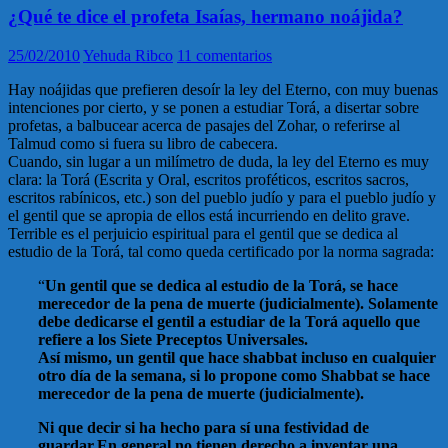
¿Qué te dice el profeta Isaías, hermano noájida?
25/02/2010
Yehuda Ribco
11 comentarios
Hay noájidas que prefieren desoír la ley del Eterno, con muy buenas
intenciones por cierto, y se ponen a estudiar Torá, a disertar sobre
profetas, a balbucear acerca de pasajes del Zohar, o referirse al
Talmud como si fuera su libro de cabecera.
Cuando, sin lugar a un milímetro de duda, la ley del Eterno es muy
clara: la Torá (Escrita y Oral, escritos proféticos, escritos sacros,
escritos rabínicos, etc.) son del pueblo judío y para el pueblo judío y
el gentil que se apropia de ellos está incurriendo en delito grave.
Terrible es el perjuicio espiritual para el gentil que se dedica al
estudio de la Torá, tal como queda certificado por la norma sagrada:
“
Un gentil que se dedica al estudio de la Torá, se hace
merecedor de la pena de muerte (judicialmente). Solamente
debe dedicarse el gentil a estudiar de la Torá aquello que
refiere a los Siete Preceptos Universales.
Así mismo, un gentil que hace shabbat incluso en cualquier
otro día de la semana, si lo propone como Shabbat se hace
merecedor de la pena de muerte (judicialmente).
Ni que decir si ha hecho para sí una festividad de
guardar.En general no tienen derecho a inventar una