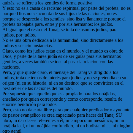
quizás, se refiere a los gentiles de forma positiva.
Y esto no es a causa de racismo espiritual por parte del profeta, no es
porque Dios no se acuerda de sus hijos de las naciones, no es
porque se desprecia a los gentiles, sino lisa y llanamente porque el
profeta trabajaba para, entre y por sus hermanos: los judíos.
Al igual que el resto del Tanaj, se trata de asuntos judíos, para
judíos, por judíos.
No es una obra dedicada a la humanidad, sino directamente a los
judíos y sus circunstancias.
Claro, como los judíos están en el mundo, y el mundo es obra de
Dios, y parte de la tarea judía es de ser guías para sus hermanos
gentiles, a veces también se toca al pasar la relación con las
naciones.
Pero, y que quede claro, el mensaje del Tanaj va dirigido a los
judíos, trata de temas de interés para judíos y no se pretendía en su
origen (ni en su historia, ni en su destino) que se convirtiera en el
best-seller de las naciones del mundo.
Por supuesto que aquello que es apropiado para los noájidas,
enseñado por quien corresponde y como corresponde, resulta de
enorme bendición para todos.
Pero, esto no da carta libre para que cualquier predicador o ayudante
de pastor evangélico se crea capacitado para hacer del Tanaj SU
libro, ni dar clases referentes a él, ni tampoco un mesiánico, ni un
noájida leal, ni un noájida confundido, ni un budista, ni…. ni ningún
otro gentil.