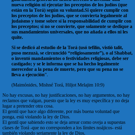
nueva religión ni ejecutar los preceptos de los judíos (que
están en la Torá) según su voluntad.Si quiere cumplir con
los preceptos de los judíos, que se convierta legalmente al
judaísmo y tome sobre sí la responsabilidad de cumplir con
los preceptos; si no se convierte, que solamente se dedique a
sus mandamientos universales, que no añada a ellos ni les
quite.
Si se dedicó al estudio de la Torá (usó tefilín, vistió talit,
puso mezuzá, se circuncidó “religiosamente”), o al Shabbat,
o inventó mandamientos o festividades religiosas, debe ser
castigado; y se le informa que se ha hecho legalmente
merecedor a la pena de muerte, pero que su pena no se
lleva a ejecución
”.
(Maimónides, Mishné Torá, Hiljot Melajim 10:9)
No hay excusas, no hay justificaciones, no hay argumentos, no hay
reclamos que valgan, puesto que la ley es muy específica y no deja
lugar a pretender otra cosa.
El gentil que hace algo diferente, por más buena voluntad que
ponga, está violando la ley de Dios.
El gentil que sabiendo esto se deja arrear como oveja a supuestas
clases de Torá -que no corresponden a los límites noájicos- está
también violando seriamente la ley de Dios.