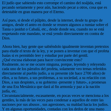
El judío que sabiendo esto corrompe el camino del noájida, está
pecando seriamente y peor aún, haciendo pecar a otros, cosa que es
detestable en gran manera por el Eterno.
Así pues, si desde el púlpito, desde la internet, desde tu grupo de
amigos, desde el antro en donde se reunen algunos a rumiar sobre el
Tania o jasidut o Cabalá, etc., desde donde sea, cuando no se está
respetando este mandato, se está yendo directamente en contra de
Dios.
Ahora bien, hay gente que sabiéndolo igualmente inventan pretextos
para eludir el texto de la ley, y se ponen a inventar con que el profeta
Isaías si es permitido leer y estudiar por parte del gentil.
¿Qué excusa elaboran para hacer convincente esto?
Realmente, no se me ocurre ninguna, porque, leyendo y releyendo
cada uno de los párrafos del profeta, solamente veo temas referidos
directamente al pueblo judío, a su presente (de hace 2700 años) de
ellos, a su futuro, a sus problemas, a su sociedad, a su relación con
Dios, a sus despistes, a su gobierno -presente y futuro-, a promesas
de una Era Mesiánica que dará al fin armonía y paz a la nación
judía, etc.
Circunstancialmente, escasamente, en pocas veces se menciona a los
gentiles, la más de las veces para condenar a aquellos de entre las
naciones por sus abusos , sus agresiones, su maldad hacia los judíos.
Y en algunas oportunidades, contadas con los dedos de una mano