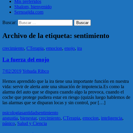
Mis preferidos
Shalom, bienvenido
Sernoajida.com
Buscar:
Archivo de la etiqueta: sentimiento
crecimiento
,
CTerapia
,
emocion
,
enojo
,
ira
La fuerza del enojo
7/02/2019
Yehuda Ribco
Hemos aprendido que la ira tiene una importante función en nuestra
vida: servir de alerta ante una situación de impotencia.Es como la
alarma del auto que se dispara cuando algo la provoca, cuando el
coche que protege pudiera estar en riesgo (quizás luego hablemos de
las alarmas que se disparan locas y sin control, por […]
psicologia
santidad
sentimiento
angustia
,
bienestar
,
crecimiento
,
CTerapia
,
emocion
,
inteligencia
,
pánico
,
Salud y Ciencia