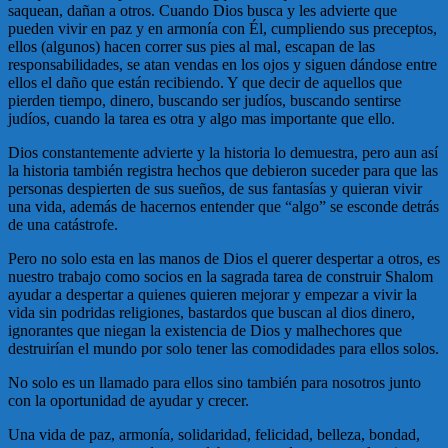
saquean, dañan a otros. Cuando Dios busca y les advierte que
pueden vivir en paz y en armonía con Él, cumpliendo sus preceptos,
ellos (algunos) hacen correr sus pies al mal, escapan de las
responsabilidades, se atan vendas en los ojos y siguen dándose entre
ellos el daño que están recibiendo. Y que decir de aquellos que
pierden tiempo, dinero, buscando ser judíos, buscando sentirse
judíos, cuando la tarea es otra y algo mas importante que ello.
Dios constantemente advierte y la historia lo demuestra, pero aun así
la historia también registra hechos que debieron suceder para que las
personas despierten de sus sueños, de sus fantasías y quieran vivir
una vida, además de hacernos entender que “algo” se esconde detrás
de una catástrofe.
Pero no solo esta en las manos de Dios el querer despertar a otros, es
nuestro trabajo como socios en la sagrada tarea de construir Shalom
ayudar a despertar a quienes quieren mejorar y empezar a vivir la
vida sin podridas religiones, bastardos que buscan al dios dinero,
ignorantes que niegan la existencia de Dios y malhechores que
destruirían el mundo por solo tener las comodidades para ellos solos.
No solo es un llamado para ellos sino también para nosotros junto
con la oportunidad de ayudar y crecer.
Una vida de paz, armonía, solidaridad, felicidad, belleza, bondad,