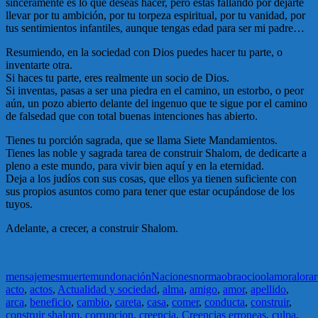
sinceramente es lo que deseas hacer, pero estás fallando por dejarte
llevar por tu ambición, por tu torpeza espiritual, por tu vanidad, por
tus sentimientos infantiles, aunque tengas edad para ser mi padre…
Resumiendo, en la sociedad con Dios puedes hacer tu parte, o
inventarte otra.
Si haces tu parte, eres realmente un socio de Dios.
Si inventas, pasas a ser una piedra en el camino, un estorbo, o peor
aún, un pozo abierto delante del ingenuo que te sigue por el camino
de falsedad que con total buenas intenciones has abierto.
Tienes tu porción sagrada, que se llama Siete Mandamientos.
Tienes las noble y sagrada tarea de construir Shalom, de dedicarte a
pleno a este mundo, para vivir bien aquí y en la eternidad.
Deja a los judíos con sus cosas, que ellos ya tienen suficiente con
sus propios asuntos como para tener que estar ocupándose de los
tuyos.
Adelante, a crecer, a construir Shalom.
mensaje
mes
muerte
mundo
nación
Naciones
norma
obra
ocio
olam
oral
orar
acto
,
actos
,
Actualidad y sociedad
,
alma
,
amigo
,
amor
,
apellido
,
arca
,
beneficio
,
cambio
,
careta
,
casa
,
comer
,
conducta
,
construir
,
construir shalom
,
corrupcion
,
creencia
,
Creencias erroneas
,
culpa
,