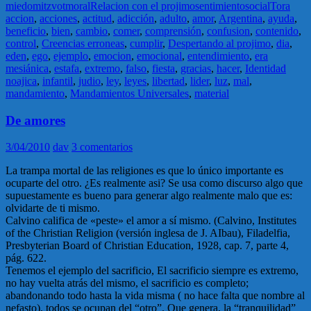
miedo
mitzvot
moral
Relacion con el projimo
sentimiento
social
Tora
accion
,
acciones
,
actitud
,
adicción
,
adulto
,
amor
,
Argentina
,
ayuda
,
beneficio
,
bien
,
cambio
,
comer
,
comprensión
,
confusion
,
contenido
,
control
,
Creencias erroneas
,
cumplir
,
Despertando al projimo
,
dia
,
eden
,
ego
,
ejemplo
,
emocion
,
emocional
,
entendimiento
,
era
mesiánica
,
estafa
,
extremo
,
falso
,
fiesta
,
gracias
,
hacer
,
Identidad
noajica
,
infantil
,
judio
,
ley
,
leyes
,
libertad
,
lider
,
luz
,
mal
,
mandamiento
,
Mandamientos Universales
,
material
De amores
3/04/2010
dav
3 comentarios
La trampa mortal de las religiones es que lo único importante es
ocuparte del otro. ¿Es realmente asi? Se usa como discurso algo que
supuestamente es bueno para generar algo realmente malo que es:
olvidarte de ti mismo.
Calvino califica de «peste» el amor a sí mismo. (Calvino, Institutes
of the Christian Religion (versión inglesa de J. AIbau), Filadelfia,
Presbyterian Board of Christian Education, 1928, cap. 7, parte 4,
pág. 622.
Tenemos el ejemplo del sacrificio, El sacrificio siempre es extremo,
no hay vuelta atrás del mismo, el sacrificio es completo;
abandonando todo hasta la vida misma ( no hace falta que nombre al
nefasto), todos se ocupan del “otro”. Que genera, la “tranquilidad”