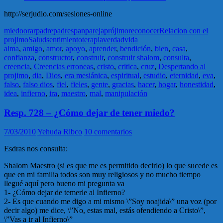
http://serjudio.com/sesiones-online
miedo
orar
padre
padres
pan
pareja
prójimo
reconocer
Relacion con el
projimo
Salud
sentimiento
terapia
verdad
vida
alma
,
amigo
,
amor
,
apoyo
,
aprender
,
bendición
,
bien
,
casa
,
confianza
,
constructor
,
construir
,
construir shalom
,
consulta
,
creencia
,
Creencias erroneas
,
cristo
,
critica
,
cruz
,
Despertando al
projimo
,
dia
,
Dios
,
era mesiánica
,
espiritual
,
estudio
,
eternidad
,
eva
,
falso
,
falso dios
,
fiel
,
fieles
,
gente
,
gracias
,
hacer
,
hogar
,
honestidad
,
idea
,
infierno
,
ira
,
maestro
,
mal
,
manipulación
Resp. 728 – ¿Cómo dejar de tener miedo?
7/03/2010
Yehuda Ribco
10 comentarios
Esdras nos consulta:
Shalom Maestro (si es que me es permitido decirlo) lo que sucede es
que en mi familia todos son muy religiosos y no mucho tiempo
llegué aquí pero bueno mi pregunta va
1- ¿Cómo dejar de temerle al Infierno?
2- Es que cuando me digo a mi mismo \”Soy noajida\” una voz (por
decir algo) me dice, \”No, estas mal, estás ofendiendo a Cristo\”,
\”Vas a ir al Infierno\”