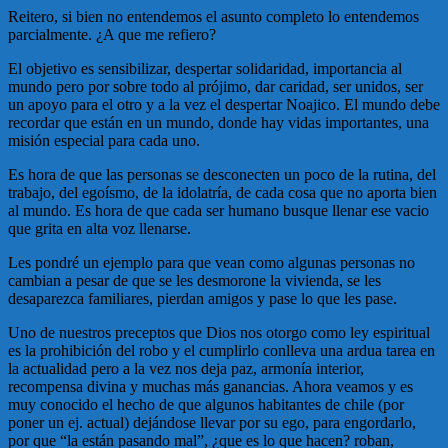
Reitero, si bien no entendemos el asunto completo lo entendemos
parcialmente. ¿A que me refiero?
El objetivo es sensibilizar, despertar solidaridad, importancia al
mundo pero por sobre todo al prójimo, dar caridad, ser unidos, ser
un apoyo para el otro y a la vez el despertar Noajico. El mundo debe
recordar que están en un mundo, donde hay vidas importantes, una
misión especial para cada uno.
Es hora de que las personas se desconecten un poco de la rutina, del
trabajo, del egoísmo, de la idolatría, de cada cosa que no aporta bien
al mundo. Es hora de que cada ser humano busque llenar ese vacio
que grita en alta voz llenarse.
Les pondré un ejemplo para que vean como algunas personas no
cambian a pesar de que se les desmorone la vivienda, se les
desaparezca familiares, pierdan amigos y pase lo que les pase.
Uno de nuestros preceptos que Dios nos otorgo como ley espiritual
es la prohibición del robo y el cumplirlo conlleva una ardua tarea en
la actualidad pero a la vez nos deja paz, armonía interior,
recompensa divina y muchas más ganancias. Ahora veamos y es
muy conocido el hecho de que algunos habitantes de chile (por
poner un ej. actual) dejándose llevar por su ego, para engordarlo,
por que “la están pasando mal”, ¿que es lo que hacen? roban,