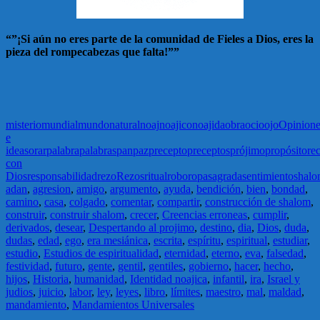
“”¡Si aún no eres parte de la comunidad de Fieles a Dios, eres la
pieza del rompecabezas que falta!””
misterio
mundial
mundo
natural
noaj
noajico
noajida
obra
ocio
ojo
Opinione
e
ideas
orar
palabra
palabras
pan
paz
precepto
preceptos
prójimo
propósito
re
con
Dios
responsabilidad
rezo
Rezos
ritual
robo
ropa
sagrada
sentimiento
shal
adan
,
agresion
,
amigo
,
argumento
,
ayuda
,
bendición
,
bien
,
bondad
,
camino
,
casa
,
colgado
,
comentar
,
compartir
,
construcción de shalom
,
construir
,
construir shalom
,
crecer
,
Creencias erroneas
,
cumplir
,
derivados
,
desear
,
Despertando al projimo
,
destino
,
dia
,
Dios
,
duda
,
dudas
,
edad
,
ego
,
era mesiánica
,
escrita
,
espíritu
,
espiritual
,
estudiar
,
estudio
,
Estudios de espiritualidad
,
eternidad
,
eterno
,
eva
,
falsedad
,
festividad
,
futuro
,
gente
,
gentil
,
gentiles
,
gobierno
,
hacer
,
hecho
,
hijos
,
Historia
,
humanidad
,
Identidad noajica
,
infantil
,
ira
,
Israel y
judios
,
juicio
,
labor
,
ley
,
leyes
,
libro
,
límites
,
maestro
,
mal
,
maldad
,
mandamiento
,
Mandamientos Universales