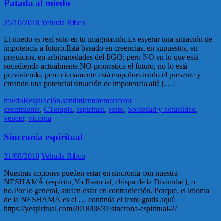
Patada al miedo
25/10/2018
Yehuda Ribco
El miedo es real solo en tu imaginación.Es esperar una situación de
impotencia a futuro.Está basado en creencias, en supuestos, en
prejuicios, en arbitrariedades del EGO; pero NO en lo que está
sucediendo actualmente.NO pronostica el futuro, no lo está
previniendo, pero ciertamente está empobreciendo el presente y
creando una potencial situación de impotencia allá […]
miedo
Respiración.
sentimiento
temor
terror
crecimiento
,
CTerapia
,
espiritual
,
exito
,
Sociedad y actualidad
,
vencer
,
victoria
Sincronía espiritual
31/08/2018
Yehuda Ribco
Nuestras acciones pueden estar en sincronía con nuestra
NESHAMÁ (espíritu, Yo Esencial, chispa de la Divinidad), o
no.Por lo general, suelen estar en contradicción. Porque, el idioma
de la NESHAMÁ es el … continúa el texto gratis aquí:
https://yespiritual.com/2018/08/31/sincrona-espiritual-2/