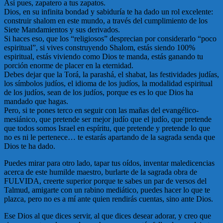
Así pues, zapatero a tus zapatos.
Dios, en su infinita bondad y sabiduría te ha dado un rol excelente:
construir shalom en este mundo, a través del cumplimiento de los
Siete Mandamientos y sus derivados.
Si haces eso, que los “religiosos” desprecian por considerarlo “poco
espiritual”, si vives construyendo Shalom, estás siendo 100%
espiritual, estás viviendo como Dios te manda, estás ganando tu
porción enorme de placer en la eternidad.
Debes dejar que la Torá, la parashá, el shabat, las festividades judías,
los símbolos judíos, el idioma de los judíos, la modalidad espiritual
de los judíos, sean de los judíos, porque es es lo que Dios ha
mandado que hagas.
Pero, si te pones terco en seguir con las mañas del evangélico-
mesiánico, que pretende ser mejor judío que el judío, que pretende
que todos somos Israel en espíritu, que pretende y pretende lo que
no es ni le pertenece… te estarás apartando de la sagrada senda que
Dios te ha dado.
Puedes mirar para otro lado, tapar tus oídos, inventar maledicencias
acerca de este humilde maestro, burlarte de la sagrada obra de
FULVIDA, creerte superior porque te sabes un par de versos del
Talmud, amigarte con un rabino mediático, puedes hacer lo que te
plazca, pero no es a mí ante quien rendirás cuentas, sino ante Dios.
Ese Dios al que dices servir, al que dices desear adorar, y creo que