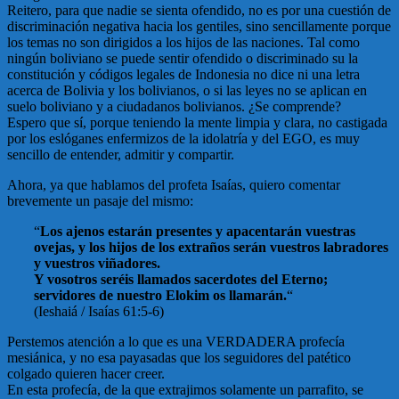
Reitero, para que nadie se sienta ofendido, no es por una cuestión de
discriminación negativa hacia los gentiles, sino sencillamente porque
los temas no son dirigidos a los hijos de las naciones. Tal como
ningún boliviano se puede sentir ofendido o discriminado su la
constitución y códigos legales de Indonesia no dice ni una letra
acerca de Bolivia y los bolivianos, o si las leyes no se aplican en
suelo boliviano y a ciudadanos bolivianos. ¿Se comprende?
Espero que sí, porque teniendo la mente limpia y clara, no castigada
por los eslóganes enfermizos de la idolatría y del EGO, es muy
sencillo de entender, admitir y compartir.
Ahora, ya que hablamos del profeta Isaías, quiero comentar
brevemente un pasaje del mismo:
“
Los ajenos estarán presentes y apacentarán vuestras
ovejas, y los hijos de los extraños serán vuestros labradores
y vuestros viñadores.
Y vosotros seréis llamados sacerdotes del Eterno;
servidores de nuestro Elokim os llamarán.
“
(Ieshaiá / Isaías 61:5-6)
Perstemos atención a lo que es una VERDADERA profecía
mesiánica, y no esa payasadas que los seguidores del patético
colgado quieren hacer creer.
En esta profecía, de la que extrajimos solamente un parrafito, se