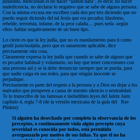
judaísmo, mencionan el no hacer “lashón hará”, es decir, no hacer
maledicencia, no declarar lo negativo que se sabe de alguna persona.
Con la misma excusa me escriben cada dos por tres diciendo que no
puedo seguir diciendo del tal Jesús que era pecador, blasfemo,
rebelde, terrorista, infame, de la peor calaña… pues sería -según
ellos- hablar negativamente de un buen tipo.
Lo cierto es que la ley judía, que no es mandamiento para ti como
gentil justo/noájida, pero que es sanamente aplicable, dice
precisamente otra cosa.
Claramente expresa la ley judía que cuando se sabe de alguno que
es pecador habitual y voluntario, no hay que tener concesiones con
una persona así y se la debe denunciar siempre que se pueda, para
que nadie caiga en sus redes, para que ningún inocente se
perjudique.
Precisamente es parte del respeto a la persona y a Dios no dejar a los
malvados que prosperen a causa de nuestro silencio o neutralidad.
Te lo transcribo de las famosas e ineludibles leyes del Jafetz Jaim
capítulo 4, regla 7-8 (de la versión mexicana de la guía del Rav
Pliskin):
Si alguien ha desechado por completo la observancia de los
preceptos, o continuamente viola algún precepto cuya
severidad es conocida por todos, está permitido
avergonzarlo por motivo de sus faltas. Ya que él no ha