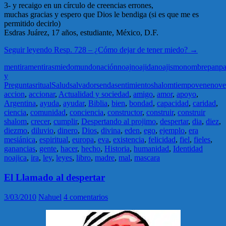
3- y recaigo en un círculo de creencias errones,
muchas gracias y espero que Dios le bendiga (si es que me es
permitido decirlo)
Esdras Juárez, 17 años, estudiante, México, D.F.
Seguir leyendo
Resp. 728 – ¿Cómo dejar de tener miedo?
→
mentira
mentiras
miedo
mundo
nación
noaj
noajida
noajismo
nombre
pan
p
y
Preguntas
ritual
Salud
salvador
senda
sentimiento
shalom
tiempo
veneno
ve
accion
,
accionar
,
Actualidad y sociedad
,
amigo
,
amor
,
apoyo
,
Argentina
,
ayuda
,
ayudar
,
Biblia
,
bien
,
bondad
,
capacidad
,
caridad
,
ciencia
,
comunidad
,
conciencia
,
constructor
,
construir
,
construir
shalom
,
crecer
,
cumplir
,
Despertando al projimo
,
despertar
,
dia
,
diez
,
diezmo
,
diluvio
,
dinero
,
Dios
,
divina
,
eden
,
ego
,
ejemplo
,
era
mesiánica
,
espiritual
,
europa
,
eva
,
existencia
,
felicidad
,
fiel
,
fieles
,
ganancias
,
gente
,
hacer
,
hecho
,
Historia
,
humanidad
,
Identidad
noajica
,
ira
,
ley
,
leyes
,
libro
,
madre
,
mal
,
mascara
El Llamado al despertar
3/03/2010
Nahuel
4 comentarios