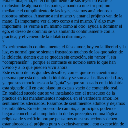
Para el noajismo, en el cumplimiento de sus leyes no existe la
exclusión de alguna de las partes, amando a nuestro prójimo
mediante el cumplimiento de las leyes, estamos amándonos a
nosotros mismos. Amarme a mi mismo y amar al prójimo van de la
mano. Es importante ver al otro como a mi mismo. Y algo muy
importante, es verme a mi mismo como al otro, ayuda a dominar el
ego, el deseo de dominio se va anulando continuamente con la
practica, y el veneno de la idolatría disminuye.
?
Experimentando continuamente, el falso amor, hoy en la libertad y la
luz, es normal que se sientan frustrados muchos de los que salen de
la idolatría, sienten que se quedan sin emoción, sin “amor “, sin
“comprensión” , porque el contraste es notorio entre lo que han
vivido y a lo que pueden vivir ahora.
Este es uno de los grandes desafíos, con el que se encuentra una
persona que está dejando la idolatría y se suma a las filas de la Luz,
ya que sus emociones son la “guía” ya que su pasado en la idolatría
esta signado allí en este plano,un extasis vacio de contenido real.
En realidad sucede que se va instalando con el transcurso de la
practica en los mandamientos noajicos, en el verdadero amor, los
sentimientos adecuados. Pasamos de sentimientos adultos y dejamos
los infantiles. En este proceso de cambio, al principio, podemos
llegar a concebir al cumplimiento de los preceptos en una lógica
religiosa de sacrificio porque pensamos nuestras acciones deben
estar abocadas al prójimo pura y exclusivamente , con excepción de