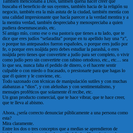
También mencionaba a Dios, también quería hacer creer que
buscaba el beneficio de sus oyentes, también hacia de la religión su
negocio, también era la más astuta de la ciudad, también mentía con
una calidad impresionante que hacía parecer a la verdad mentira y a
la mentira verdad, también despreciaba y menospreciaba a quien
pudiera desenmascaralo, etc.
Sí amigo mío, como ese o esa pastor/a que tienes a tu lado, que te
dice que eres judíos “sefaradita” porque en tu apellido hay una “z”,
o porque tus antepasados fueron españoles, o porque eres judío por
fe, o porque eres noájida pero debes estudiar la parashá, o eres
noájida pero tienes que convertirte a judío para ser completo, o vivir
como judío pero sin convertirte con rabino ortodoxo, etc., etc… sea
lo que sea, nunca falta el pedido de dinero, o el hacerte sentir
culpable o con miedo o fracasado, o presionarte para que hagas lo
que él quiere y le conviene, etc.
Todo sazonado con técnicas de manipulación sutiles y con muchas
alabanzas a “dios”, y con alelushas y con sentimentalismo, y
mensajes proféticos que solamente él recibe, etc.
Un gran producto comercial, que te hace vibrar, que te hace creer,
que te lleva al abismo.
Ahora, ¿sería correcto denunciar públicamente a una persona como
esta?
Mira claramente.
Entre los dos o tres conceptos que a medias se aprendieron de