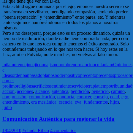
las que tiene que ver con D-os.
Esta actitud sigue dominada por el ego, entonces nuestro servicio se
transforma en servilismo, mendigando compasión, temiendo perder
“buena reputación” y “entendimiento” entre pares, etc. Y mientras
tanto seguimos hambreándonos en todos los planos a nosotros
mismos.
Pero a no desesperar, porque esto es un proceso dinamico, quizás un
tiempo de maduración, donde nadie tiene comprado nada, pero con
esmero en lo que nos toca cumplir tenemos el éxito asegurado. Solo
continúemos trabajando en lo que nos toca hacer. Si hoy estas en la
Luz, aquí en Fulvida, no te marches, no vuelvas al falso amor.
mila
moré
noaj
noajico
noajismo
nombre
norma
ocio
oculta
olam
Opiniones
e
ideas
orden
pan
pasado
planos
poder
positivo
precepto
preceptos
proceso
pr
con el
projimo
religión
sacrificios
sentimiento
servicio
terapia
tiempo
tribu
unidad
accion
,
acciones
,
alcance
,
autentica
,
bendición
,
beneficio
,
camino
,
comprensión
,
comunicación
,
conducta
,
conocer
,
consejo
,
edad
,
ego
,
entendimiento
,
era mesiánica
,
esencia
,
eva
,
fundamentos
,
hijos
,
judio
Comunicación Auténtica para mejorar la vida
1/04/2010
Yehuda Ribco
4 comentarios