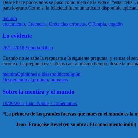
Desde hace pocos años se puso como meta de la vida el “estar feliz”, 
para lograrlo.Como si la felicidad fuera un artículo disponible aplican
mentira
crecimiento
,
Creencias
,
Creencias erroneas
,
CTerapia
,
engaño
Lo evidente
26/11/2018
Yehuda Ribco
Cuando no se sabe la respuesta a la siguiente pregunta, y se usa el 
errónea. La pregunta es: si dejas caer al mismo tiempo, desde la mism
mentira
Opiniones e ideas
política
religión
Despertando al projimo
,
humanos
Sobre la mentira y el mundo
19/09/2011
Juan_Nadie
7 comentarios
“La primera de las grandes fuerzas que mueven el mundo es la 
–
Jean- Françoise Revel (en su obra: El conocimiento inútil)