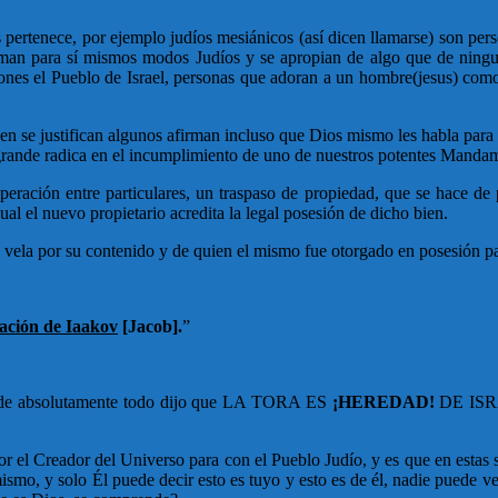
 pertenece, por ejemplo judíos mesiánicos (así dicen llamarse) son per
 toman para sí mismos modos Judíos y se apropian de algo que de ning
iones el Pueblo de Israel, personas que adoran a un hombre(jesus) como
yen se justifican algunos afirman incluso que Dios mismo les habla para
ás grande radica en el incumplimiento de uno de nuestros potentes Manda
eración entre particulares, un traspaso de propiedad, que se hace de p
ual el nuevo propietario acredita la legal posesión de dicho bien.
 vela por su contenido y de quien el mismo fue otorgado en posesión pa
gación de Iaakov
[Jacob].
”
 de absolutamente todo dijo que LA TORA ES
¡HEREDAD!
DE ISRAE
r el Creador del Universo para con el Pueblo Judío, y es que en estas s
mo, y solo Él puede decir esto es tuyo y esto es de él, nadie puede ven