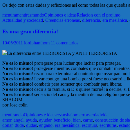
Os dejo con estas dudas y reflexiones así como todas las que queráis a
mentira
mentiras
mundo
Opiniones e ideas
Relacion con el projimo
Actualidad y sociedad
,
Creencias erroneas
,
diferencia
,
era mesiánica
,
Es una gran diferencia!
10/05/2011
lordphanthom
11 comentarios
La diferencia entre TERRORISTA y ANTI-TERRORISTA
No es lo mismo
! protegerse para luchar que luchar para proteger.
No es lo mismo
! protegerse mientras combates que combatir mientras
No es lo mismo
! rezar para exterminar al contrario que rezar para no 
No es lo mismo
! llevar contigo una bomba por si fuese necesario! a l
No es lo mismo
! combatir pera someter que combatir para liberar.
No es lo mismo
! decir a tu familia, si D-s quiere moriré! a decirle, si
No es lo mismo
! ser socio del caos y la mentira de una religión que 
SHALOM
por Jose colin
mentira
ocio
Opiniones e ideas
rezar
shalom
terror
verdad
vida
amor
,
angel
,
ayuda
,
ayudar
,
beneficio
,
bien
,
carne
,
construcción de s
donar
,
duda
,
dudas
,
engaño
,
era mesiánica
,
escritura
,
escrituras
,
estad