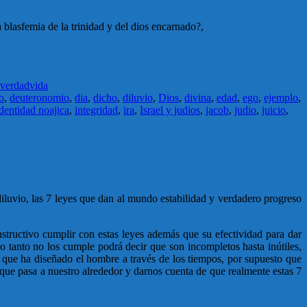
blasfemia de la trinidad y del dios encarnado?,
verdad
vida
o
,
deuteronomio
,
dia
,
dicho
,
diluvio
,
Dios
,
divina
,
edad
,
ego
,
ejemplo
,
dentidad noajica
,
integridad
,
ira
,
Israel y judios
,
jacob
,
judio
,
juicio
,
luvio, las 7 leyes que dan al mundo estabilidad y verdadero progreso
structivo cumplir con estas leyes además que su efectividad para dar
o tanto no los cumple podrá decir que son incompletos hasta inútiles,
 que ha diseñado el hombre a través de los tiempos, por supuesto que
que pasa a nuestro alrededor y darnos cuenta de que realmente estas 7