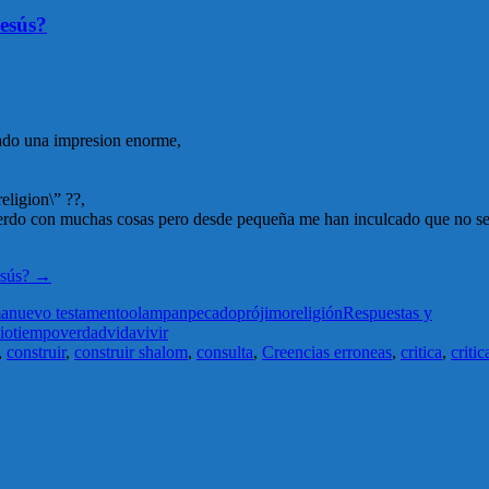
Jesús?
sado una impresion enorme,
eligion\” ??,
uerdo con muchas cosas pero desde pequeña me han inculcado que no ser
esús?
→
a
nuevo testamento
olam
pan
pecado
prójimo
religión
Respuestas y
io
tiempo
verdad
vida
vivir
,
construir
,
construir shalom
,
consulta
,
Creencias erroneas
,
critica
,
critic