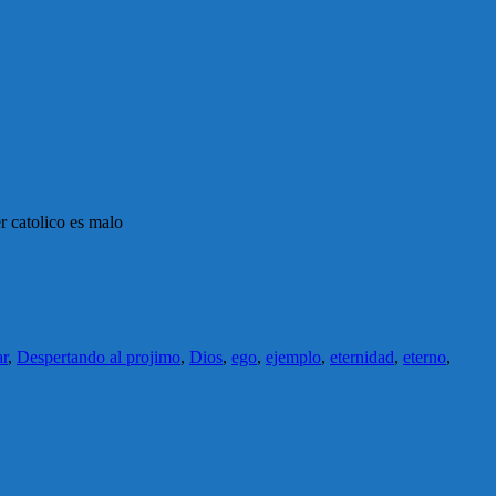
 catolico es malo
ar
,
Despertando al projimo
,
Dios
,
ego
,
ejemplo
,
eternidad
,
eterno
,