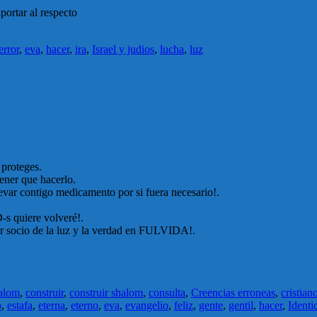
portar al respecto
error
,
eva
,
hacer
,
ira
,
Israel y judios
,
lucha
,
luz
 proteges.
tener que hacerlo.
levar contigo medicamento por si fuera necesario!.
 D-s quiere volveré!.
ser socio de la luz y la verdad en FULVIDA!.
halom
,
construir
,
construir shalom
,
consulta
,
Creencias erroneas
,
cristian
o
,
estafa
,
eterna
,
eterno
,
eva
,
evangelio
,
feliz
,
gente
,
gentil
,
hacer
,
Identi