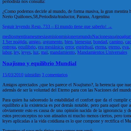
periodista nos consulta:
¿Como podemos decirle al mundo, de forma masiva, la gran mentira hist
Nerio Quiñones,58,Periodista/traductor, Parana, Argentina
Seguir leyendo
Resp. 733 – El mundo tiene que saberlo!
→
medios
mentira
mes
mesias
mision
misionero
mundo
Naciones
noaj
noajis
1 Ser noájida
,
amigo
,
argumento
,
bien
,
bienestar
,
bondad
,
camino
,
ca
entrega
,
equilibrio
,
era mesiánica
,
error
,
espiritual
,
eterna
,
eterno
,
eva
,
labor
,
ley
,
leyes
,
luz
,
mal
,
mandamiento
,
Mandamientos Universales
Noajismo y equilibrio Mundial
15/03/2010
talmidim
3 comentarios
Amigos apreciados ¿que les parece el Noajismo?, la herencia que nue
además de ser la voluntad del Eterno para con las Naciones del mundo
Para quien ha saboreado la estabilidad el confort que da el cumplir
equilibrio a la existencia es por demás notable, pero para aquel que
obviamente esto es causa de una opinión nacida de la ignorancia y d
estos preconceptos no son atinados ni mucho menos ciertos, pero tome
leyes aplicadas a la vida cotidiana es lo que compone y rectifica el M
Tomemos el caso más típico que vemos por aquí: