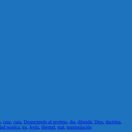
o
,
cruz
,
cura
,
Despertando al projimo
,
dia
,
difundir
,
Dios
,
doctrina
,
dad noajica
,
ira
,
Jesús
,
libertad
,
mal
,
manipulación