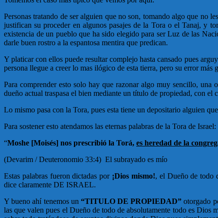
Personas tratando de ser alguien que no son, tomando algo que no les
justifican su proceder en algunos pasajes de la Tora o el Tanaj, y
existencia de un pueblo que ha sido elegido para ser Luz de las Nac
darle buen rostro a la espantosa mentira que predican.
Y platicar con ellos puede resultar complejo hasta cansado pues argu
persona llegue a creer lo mas ilógico de esta tierra, pero su error m
Para comprender esto solo hay que razonar algo muy sencillo, una op
dueño actual traspasa el bien mediante un título de propiedad, con el c
Lo mismo pasa con la Tora, pues esta tiene un depositario alguien que
Para sostener esto atendamos las eternas palabras de la Tora de Israel:
“
Moshe [Moisés] nos prescribió la Torá,
es heredad de la congre
(Devarim / Deuteronomio 33:4) El subrayado es mío
Estas palabras fueron dictadas por
¡Dios mismo!
, el Dueño de todo
dice claramente DE ISRAEL.
Y bueno ahí tenemos un
“TITULO DE PROPIEDAD”
otorgado po
las que valen pues el Dueño de todo de absolutamente todo es Dios mis