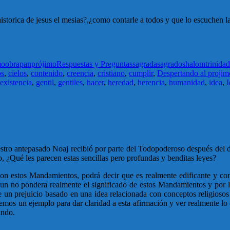
orica de jesus el mesias?,¿como contarle a todos y que lo escuchen la 
mo
obra
pan
prójimo
Respuestas y Preguntas
sagrada
sagrado
shalom
trinidad
os
,
cielos
,
contenido
,
creencia
,
cristiano
,
cumplir
,
Despertando al projim
existencia
,
gentil
,
gentiles
,
hacer
,
heredad
,
herencia
,
humanidad
,
idea
,
I
stro antepasado Noaj recibió por parte del Todopoderoso después del di
, ¿Qué les parecen estas sencillas pero profundas y benditas leyes?
 con estos Mandamientos, podrá decir que es realmente edificante y con
 aun no pondera realmente el significado de estos Mandamientos y por l
e un prejuicio basado en una idea relacionada con conceptos religiosos
mos un ejemplo para dar claridad a esta afirmación y ver realmente lo 
undo.