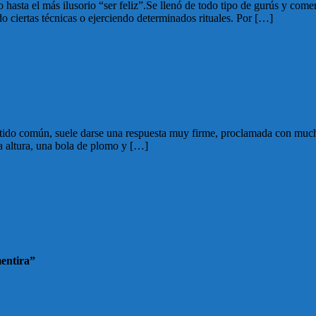
o hasta el más ilusorio “ser feliz”.Se llenó de todo tipo de gurús y co
do ciertas técnicas o ejerciendo determinados rituales. Por […]
sentido común, suele darse una respuesta muy firme, proclamada con muc
a altura, una bola de plomo y […]
mentira”