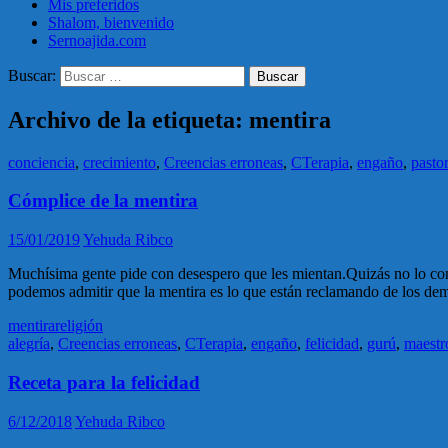
Mis preferidos
Shalom, bienvenido
Sernoajida.com
Buscar:
Archivo de la etiqueta: mentira
conciencia
,
crecimiento
,
Creencias erroneas
,
CTerapia
,
engaño
,
pasto
Cómplice de la mentira
15/01/2019
Yehuda Ribco
Muchísima gente pide con desespero que les mientan.Quizás no lo confi
podemos admitir que la mentira es lo que están reclamando de los dem
mentira
religión
alegría
,
Creencias erroneas
,
CTerapia
,
engaño
,
felicidad
,
gurú
,
maestr
Receta para la felicidad
6/12/2018
Yehuda Ribco