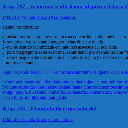
Resp. 737 – es normal sentir temor al querer dejar a 
1/04/2010
Yehuda Ribco
19 comentarios
dianita nos consulta:
apreciado more, lo que he visto en esta concurrida pagina me ha cau
1- soy joven y por lo tanto tengo muchas dudas y miedo,
2- me he sentido identificada con algunos aspectos del noajismo
3- pero mi pregunta seria es normal sentir temor por abandonar una \”r
4- desde pequeña he crecido con el catolicismo y no he estado de ac
nombre reservado
Seguir leyendo
Resp. 737 – es normal sentir temor al querer dejar a J
mentira
mentiras
mes
miedo
mila
moré
netzarita
noaj
noajismo
nombre
norm
Preguntas
sagrada
sagradas
sentido
shalom
tanaj
temor
testamento
testimon
amigo
,
apoyo
,
blasfemia
,
comentar
,
comentario
,
comentarios
,
conocer
hacer
,
hijos
,
ira
,
libertad
,
mal
,
medio
Resp. 733 – El mundo tiene que saberlo!
1/04/2010
Yehuda Ribco
6 comentarios