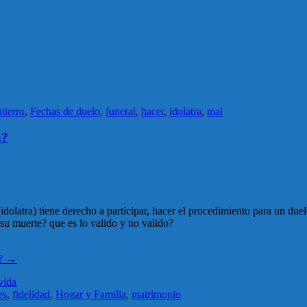
tierro
,
Fechas de duelo
,
funeral
,
hacer
,
idolatra
,
mal
a?
idolatra) tiene derecho a participar, hacer el procedimiento para un duel
 su muerte? que es lo valido y no valido?
?
→
vida
es
,
fidelidad
,
Hogar y Familia
,
matrimonio