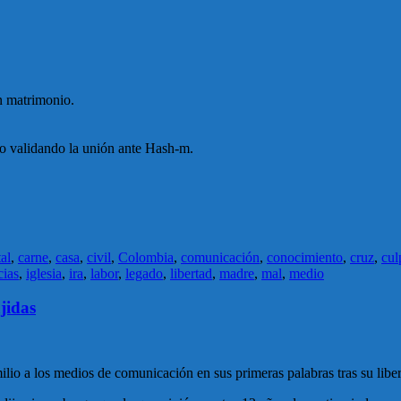
n matrimonio.
 o validando la unión ante Hash-m.
tal
,
carne
,
casa
,
civil
,
Colombia
,
comunicación
,
conocimiento
,
cruz
,
cul
cias
,
iglesia
,
ira
,
labor
,
legado
,
libertad
,
madre
,
mal
,
medio
jidas
lio a los medios de comunicación en sus primeras palabras tras su libe