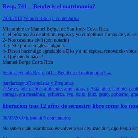
Resp. 741 – Bendecir el matrimonio?
7/04/2010
Yehuda Ribco
5 comentarios
Mi nombre es Manuel Borge, de San José- Costa Rica.
1- el próximo 26 de abril mi esposa y yo cumplimos 7 años de vivir e
2- Nos casamos civil (con notario)
3- y NO por o en iglesía alguna.
4- Deseo hacer algo agradable a Di-s y a mi esposa, renovando votos
5- Qué puedo hacer?
Manuel Borge Costa Rica
Seguir leyendo
Resp. 741 – Bendecir el matrimonio?
→
pareja
respeto
Respuestas y Preguntas
7 Países
,
adan
,
alma
,
ambiente
,
amor
,
apoyo
,
Asia
,
bien
,
cambio
,
capi
entrega
,
era mesiánica
,
esfuerzo
,
eva
,
exito
,
feliz
,
gesto
,
gobierno
,
gra
liberacion tras 12 años de secuestro libre como los noa
30/03/2010
luisnoah
5 comentarios
No saben cuán asombroso es volver a ver civilización”, dijo Pablo Emi