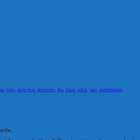
pa
,
cura
,
derechos
,
despertar
,
dia
,
Dios
,
edad
,
ego
,
enfermedad
,
ración.