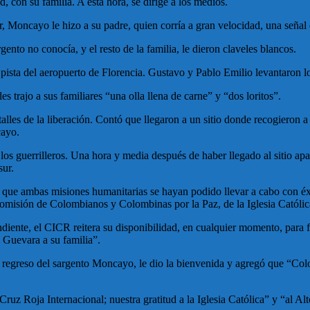
 con su familia. A esta hora, se dirige a los medios.
jar, Moncayo le hizo a su padre, quien corría a gran velocidad, una seña
nto no conocía, y el resto de la familia, le dieron claveles blancos.
pista del aeropuerto de Florencia. Gustavo y Pablo Emilio levantaron lo
s trajo a sus familiares “una olla llena de carne” y “dos loritos”.
lles de la liberación. Contó que llegaron a un sitio donde recogieron a 
cayo.
los guerrilleros. Una hora y media después de haber llegado al sitio a
sur.
n que ambas misiones humanitarias se hayan podido llevar a cabo con éxi
omisión de Colombianos y Colombinas por la Paz, de la Iglesia Católic
iente, el CICR reitera su disponibilidad, en cualquier momento, para fac
o Guevara a su familia”.
l regreso del sargento Moncayo, le dio la bienvenida y agregó que “Colo
Cruz Roja Internacional; nuestra gratitud a la Iglesia Católica” y “al 