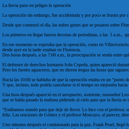
La lluvia puso en peligro la operación
La operación sin embargo, fue accidentada y por poco se frustra por cu
Desde que comenzó el día, las nubes grises que se posaron sobre Flore
Los primeros en llegar fueron decenas de periodistas, a las 5 a.m., q
En ese momento se esperaba que la operación, como en Villavicencio, c
desde ayer en la tarde estaban en Florencia.
Dos horas después, a las 7:00 a.m., la preocupación se sentía entre q
El defensor de derechos humanos Iván Cepeda, quien apareció durante
Pero los fuertes aguaceros, que no dieron tregua las horas que siguier
Hacia las 10:00 se hablaba de que la operación estaba en un “punto de
Y que, incluso, todo podría cancelarse si el tiempo no mejoraba hacia 
Una hora después apareció en el aeropuerto, sonriente, monseñor Leon
que se había pasado la mañana pidiendo al cielo para que la lluvia se 
“Estábamos orando para que deje de llover. Lo hice con el profesor,
feliz. Las oraciones de Gómez y el profesor Moncayo, al parecer, dier
Uno minutos después el comisionado para la paz, Frank Pearl, llegó ha