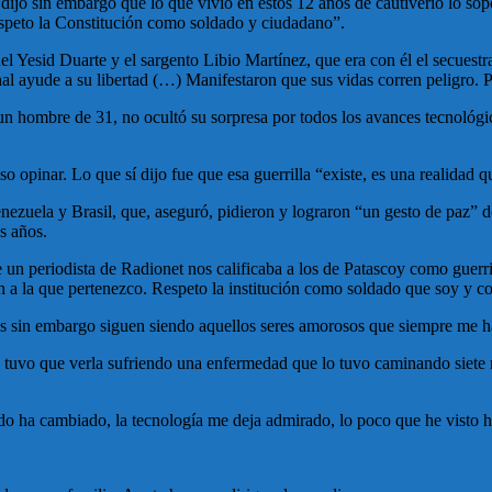
o, dijo sin embargo que lo que vivió en estos 12 años de cautiverio lo 
Respeto la Constitución como soldado y ciudadano”.
nel Yesid Duarte y el sargento Libio Martínez, que era con él el secuest
al ayude a su libertad (…) Manifestaron que sus vidas corren peligro. 
 un hombre de 31, no ocultó su sorpresa por todos los avances tecnológ
 opinar. Lo que sí dijo fue que esa guerrilla “existe, es una realidad q
ezuela y Brasil, que, aseguró, pidieron y lograron “un gesto de paz” de
s años.
un periodista de Radionet nos calificaba a los de Patascoy como guerr
ión a la que pertenezco. Respeto la institución como soldado que soy 
s sin embargo siguen siendo aquellos seres amorosos que siempre me 
 tuvo que verla sufriendo una enfermedad que lo tuvo caminando siete 
do ha cambiado, la tecnología me deja admirado, lo poco que he visto h