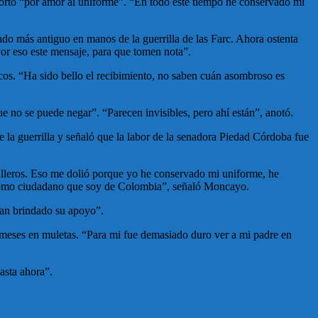
soportó “por amor al uniforme”. “En todo este tiempo he conservado mi
rado más antiguo en manos de la guerrilla de las Farc. Ahora ostenta
Por eso este mensaje, para que tomen nota”.
icos. “Ha sido bello el recibimiento, no saben cuán asombroso es
ue no se puede negar”. “Parecen invisibles, pero ahí están”, anotó.
 la guerrilla y señaló que la labor de la senadora Piedad Córdoba fue
illeros. Eso me dolió porque yo he conservado mi uniforme, he
y como ciudadano que soy de Colombia”, señaló Moncayo.
han brindado su apoyo”.
meses en muletas. “Para mi fue demasiado duro ver a mi padre en
asta ahora”.