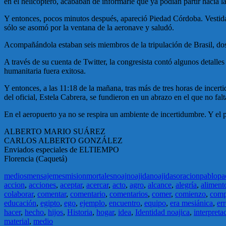
en el helicóptero, acababan de informarle que ya podían partir hacia la
Y entonces, pocos minutos después, apareció Piedad Córdoba. Vestida 
sólo se asomó por la ventana de la aeronave y saludó.
Acompañándola estaban
seis miembros de la tripulación de Brasil,
A través de su cuenta de Twitter, la congresista contó algunos detalle
humanitaria fuera exitosa.
Y entonces, a las 11:18 de la mañana, tras más de tres horas de incert
del oficial, Estela Cabrera, se fundieron en un abrazo en el que no falt
En el aeropuerto ya no se respira un ambiente de incertidumbre. Y el p
ALBERTO MARIO SUÁREZ
CARLOS ALBERTO GONZÁLEZ
Enviados especiales de ELTIEMPO
Florencia (Caquetá)
medios
mensaje
mes
mision
mortales
noaj
noajida
noajidas
oracion
pablo
pa
accion
,
acciones
,
aceptar
,
acercar
,
acto
,
agro
,
alcance
,
alegría
,
aliment
colaborar
,
comentar
,
comentario
,
comentarios
,
comer
,
comienzo
,
comp
educación
,
egipto
,
ego
,
ejemplo
,
encuentro
,
equipo
,
era mesiánica
,
err
hacer
,
hecho
,
hijos
,
Historia
,
hogar
,
idea
,
Identidad noajica
,
interpreta
material
,
medio