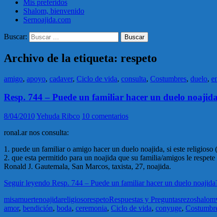
Mis preferidos
Shalom, bienvenido
Sernoajida.com
Buscar:
Archivo de la etiqueta: respeto
amigo
,
apoyo
,
cadaver
,
Ciclo de vida
,
consulta
,
Costumbres
,
duelo
,
en
Resp. 744 – Puede un familiar hacer un duelo noajid
8/04/2010
Yehuda Ribco
10 comentarios
ronal.ar nos consulta:
1. puede un familiar o amigo hacer un duelo noajida, si este religioso (
2. que esta permitido para un noajida que su familia/amigos le respete
Ronald J. Gautemala, San Marcos, taxista, 27, noajida.
Seguir leyendo
Resp. 744 – Puede un familiar hacer un duelo noajida
misa
muerte
noajida
religioso
respeto
Respuestas y Preguntas
rezo
shalom
amor
,
bendición
,
boda
,
ceremonia
,
Ciclo de vida
,
conyuge
,
Costumbr