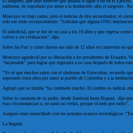
El sargento, que dejó entrever que analiza si sigue o no en el Ejércit
uniforme, he soportado por amor a la institución -dijo el sargento-. 
Moncayo no trajo cartas, pero sí noticias de dos secuestrados: el coro
solo ese triste reconocimiento: “Solicitan que alguna ONG internacion
El suboficial, que se fue de su casa a los 19 años y que regresa como
volver a ver civilización”, dijo.
Sobre las Farc y cómo fueron sus más de 12 años en cautiverio no quiso
Moncayo agradeció por su liberación a los presidentes de Ecuador, Ven
“incansable” para lograr que regresara a su casa después de todos esto
“Yo sé que muchos salen con el síndrome de Estocolmo, recuerdo que 
soportado estos años por amor al pueblo de Colombia y a la instituc
Agregó que su familia “ha cambiado mucho. El cambio es radical, má
Sobre la caminata de su padre, desde Sandoná hasta Bogotá, dijo que
esas circuinstancias o, no tanto no verlas, porque oí todo por radio”.
Aseguró estar maravillado con los actuales avances tecnológicos: “To
La llegada