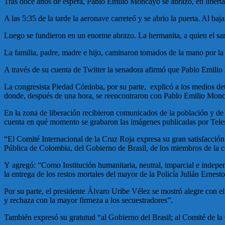
Tras doce años de espera, Pablo Emilio Moncayo se abrazó, en libertad,
A las 5:35 de la tarde la aeronave carreteó y se abrio la puerta. Al ba
Luego se fundieron en un enorme abrazo. La hermanita, a quien el sarge
La familia, padre, madre e hijo, caminaron tomados de la mano por la 
A través de su cuenta de Twitter la senadora afirmó que Pablo Emilio le
La congresista Piedad Córdoba, por su parte, explicó a los medios deta
donde, después de una hora, se reencontraron con Pablo Emilio Mon
En la zona de liberación recibieron comunicados de la población y de 
cuenta en qué momento se grabaron las imágenes publicadas por Tele
“El Comité Internacional de la Cruz Roja expresa su gran satisfacció
Pública de Colombia, del Gobierno de Brasil, de los miembros de la c
Y agregó: “Como Institución humanitaria, neutral, imparcial e independ
la entrega de los restos mortales del mayor de la Policía Julián Ernest
Por su parte, el presidente Álvaro Uribe Vélez se mostró alegre con e
y rechaza con la mayor firmeza a los secuestradores”.
También expresó su gratutud “al Gobierno del Brasil; al Comité de la 