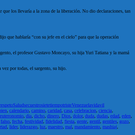
e los llevaría a la zona de la liberación. No dio declaraciones, tan
jo que hablaría “con su jefe en el cielo” para que la operación
sargento, el profesor Gustavo Moncayo, su hija Yuri Tatiana y la mamá
vez por todas, el sargento, su hijo.
respeto
Salud
secuestro
siete
tiempo
triste
Venezuela
vida
vil
bien
,
calendario
,
camino
,
caridad
,
casa
,
celebracion
,
ciencia
,
euteronomio
,
dia
,
dicho
,
dinero
,
Dios
,
dolor
,
duda
,
dudas
,
edad
,
eden
,
,
falso
,
fecha
,
festividad
,
fidelidad
,
fiesta
,
gente
,
gentil
,
gentiles
,
gozo
,
rtad
,
lider
,
liderazgo
,
luz
,
maestro
,
mal
,
mandamiento
,
mashiaj
,