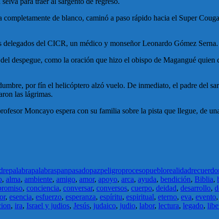
 selva para traer al sargento de regreso.
completamente de blanco, caminó a paso rápido hacia el Super Cougar qu
 dos delegados del CICR, un médico y monseñor Leonardo Gómez Serna.
s del despegue, como la oración que hizo el obispo de Magangué quien di
idumbre, por fín el helicóptero alzó vuelo. De inmediato, el padre del 
aron las lágrimas.
rofesor Moncayo espera con su familia sobre la pista que llegue, de una 
dre
palabra
palabras
pan
pasado
paz
peligro
proceso
pueblo
realidad
recuerdo
o
,
alma
,
ambiente
,
amigo
,
amor
,
apoyo
,
arca
,
ayuda
,
bendición
,
Biblia
,
romiso
,
conciencia
,
conversar
,
conversos
,
cuerpo
,
deidad
,
desarrollo
,
d
or
,
esencia
,
esfuerzo
,
esperanza
,
espíritu
,
espiritual
,
eterno
,
eva
,
evento
cion
,
ira
,
Israel y judios
,
Jesús
,
judaico
,
judio
,
labor
,
lectura
,
legado
,
libe