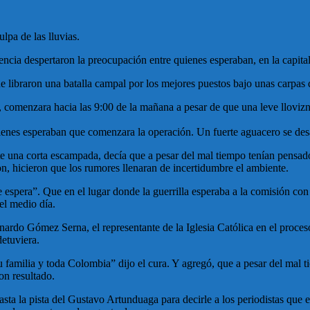
lpa de las lluvias.
ncia despertaron la preocupación entre quienes esperaban, en la capital 
ue libraron una batalla campal por los mejores puestos bajo unas carpas
omenzara hacia las 9:00 de la mañana a pesar de que una leve llovizna 
uienes esperaban que comenzara la operación. Un fuerte aguacero se desa
 una corta escampada, decía que a pesar del mal tiempo tenían pensado 
on, hicieron que los rumores llenaran de incertidumbre el ambiente.
 espera”. Que en el lugar donde la guerrilla esperaba a la comisión con
el medio día.
ardo Gómez Serna, el representante de la Iglesia Católica en el proces
detuviera.
 su familia y toda Colombia” dijo el cura. Y agregó, que a pesar del 
on resultado.
sta la pista del Gustavo Artunduaga para decirle a los periodistas que e