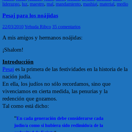
liderazgo
,
luz
,
maestro
,
mal
,
mandamiento
,
mashiaj
,
material
,
medio
Pesaj para los noájidas
22/03/2010
Yehuda Ribco
35 comentarios
A mis amigos y hermanos noájidas:
¡Shalom!
Introducción
Pesaj
es la primera de las festividades en la historia de la
nación judía.
En ella, los judíos no sólo recordamos, sino que
vivenciamos en cierta medida, las penurias y la
redención que gozamos.
Tal como está dicho:
“
En cada generación debe considerarse cada
judío/a como si hubiera sido redimido/a de la