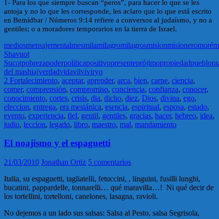
1- Para los que siempre buscan “peros”, para hacer lo que se les
antoja y no lo que les corresponde, les aclaro que lo que está escrito
en Bemidbar / Números 9:14 refiere a conversos al judaísmo, y no a
gentiles; o a moradores temporarios en la tierra de Israel.
medios
mensaje
mental
mes
mila
milagro
milagros
mision
misionero
moré
m
Shavuot
Sucot
pobreza
poder
política
positivo
presente
prójimo
propiedad
pueblo
ra
del mashiaj
verdad
vida
vil
vivir
yo
2 Fortalecimiento
,
aceptar
,
aprender
,
arca
,
bien
,
carne
,
ciencia
,
comer
,
comprensión
,
compromiso
,
conciencia
,
confianza
,
conocer
,
conocimiento
,
cortes
,
crisis
,
dia
,
dicho
,
diez
,
Dios
,
divina
,
ego
,
eleccion
,
entrega
,
era mesiánica
,
esencia
,
espiritual
,
esposa
,
estado
,
evento
,
experiencia
,
fiel
,
gentil
,
gentiles
,
gracias
,
hacer
,
hebreo
,
idea
,
judio
,
leccion
,
legado
,
libro
,
maestro
,
mal
,
mandamiento
El noajismo y el espaguetti
21/03/2010
Jonathan Ortiz
5 comentarios
Italia, su espaguetti, tagliatelli, fetuccini, , linguini, fusilli lunghi,
bucatini, pappardelle, tonnarelli… qué maravilla…! Ni qué decir de
los tortellini, tortelloni, canelones, lasagna, ravioli.
No dejemos a un lado sus salsas: Salsa al Pesto, salsa Segrisola,