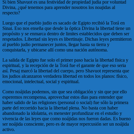
Si bien Shavuot es una festividad de propiedad judia por voluntad
Divina, ¿qué tenemos para aprender nosotros los noajidas al
respecto?
Luego que el pueblo judio es sacado de Egipto recibió la Torá en
Sinai. Eso nos enseña que desde la óptica Divina la libertad tiene un
propósito y se enmarca dentro de limites establecidos que deben ser
respetados. Libertad sin leyes es libertinaje. Dichas leyes permitieron
al pueblo judio permanecer juntos, llegar hasta su tierra y
conquistarla, y ubicarse allí como una nación autónoma.
La salida de Egipto fue solo el primer paso hacia la libertad fisica y
espiritual, y la recepción de la Torá fue el garante de que eso seria
así. Pesaj marcó la libertad del cuerpo, pero Shavuot representa que
los judios alcanzaron verdadera libertad en todos los planos: físico,
emocional, intelectual, social y espiritual.
Como noájidas podemos, sin que sea obligación y sin que por ello
esperemos recompensa, aprovechar estos dias para entender que
haber salido de las religiones (personal o social) fue sólo la primera
parte del recorrido hacia la libertad plena. No basta con haber
abandonado la idolatria, es menester profundizar en el estudio y
vivencia de las leyes que como noájidas nos fueron dadas. Es bueno
ser noájida consciente, pero es de mayor repercusión ser un noájida
activo.