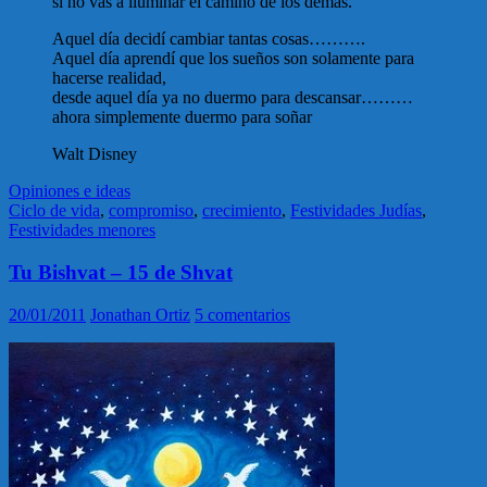
si no vas a iluminar el camino de los demás.
Aquel día decidí cambiar tantas cosas……….
Aquel día aprendí que los sueños son solamente para
hacerse realidad,
desde aquel día ya no duermo para descansar………
ahora simplemente duermo para soñar
Walt Disney
Opiniones e ideas
Ciclo de vida
,
compromiso
,
crecimiento
,
Festividades Judías
,
Festividades menores
Tu Bishvat – 15 de Shvat
20/01/2011
Jonathan Ortiz
5 comentarios