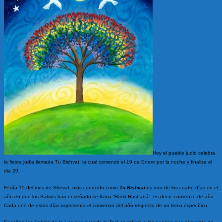
Hoy el pueblo judio celebra
la fiesta judia llamada Tu Bishvat, la cual comenzó el 19 de Enero por la noche y finaliza el
dia 20.
El día 15 del mes de Shevat, más conocido como
Tu Bishvat
es uno de los cuatro días en el
año en que los Sabios han enseñado se llama “Rosh Hashaná”, es decir: comienzo de año.
Cada uno de estos días representa el comienzo del año respecto de un tema específico.