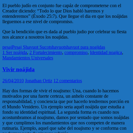
El pueblo judío en conjunto fue capáz de comprometerse con el
Creador diciendo: “Todo lo que Dios habló haremos y
entenderemos” (Éxodo 25:7). Que llegue el dia en que los noájidas
lleguemos a ese nivel de compromiso.
Que la bendición que es dada al pueblo judio por celebrar su fiesta
nos alcance a nosotros los noajidas.
pesaj
Pesaj Shavuot Sucot
shavuot
shavuot para noajidas
1 Ser noájida
,
2 Fortalecimiento
,
compromiso
,
Identidad noajica
,
Mandamientos Universales
Vivir noájida
26/04/2010
Jonathan Ortiz
12 comentarios
Hay dos formas de vivir el noajismo: Una, cuando lo hacemos
motivados por una fuerte certeza, un anhelo constante de
responsabilidad, y conciencia que por hacerlo tendremos porción en
el Mundo Venidero. Un ejemplo seria aquél noájida que estudia a
fondo su identidad espiritual. La segunda forma es cuando nos
acostumbramos al noajismo, damos por sentado que somos noájidas
y que cumplimos los mandamientos que nos competen de manera
rutinaria. Ejemplo, aquel que sabe del noajismo y se conforma con