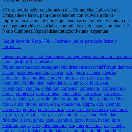
¿No se podria pedir colaboracion a la Comunidad Judio y/o a la
Embajada de Israel, para que colaboren con Fulvida a fin de
imprimir tematicamente libros que tenemos en archivoa y contar con
sede para actividades sociales, comunitarias y de expansion noajica?
Nerio Quiñones,58,periodista/traudctor,Parana,Argentina
Seguir leyendo
Resp. 739 – Padrinos judios para sede fisica y
libros?
→
mes
moré
mundo
nación
Naciones
niño
noaj
noajismo
obra
ocio
olam
oraci
con el projimo
Respuestas y
Preguntas
ropa
sacerdote
sagrada
Salud
shalom
siete
social
Tora
unidad
ver
accion
,
acciones
,
aceptar
,
acercar
,
acto
,
agro
,
alcance
,
alegría
,
alimento
,
alma
,
ambiente
,
amigo
,
amor
,
apoyo
,
arca
,
ayuda
,
bendición
,
Biblia
,
bien
,
calendario
,
camino
,
caridad
,
casa
,
celebracion
,
ciencia
,
colaborar
,
comentar
,
comentario
,
comentarios
,
comer
,
comienzo
,
compromiso
,
conciencia
,
conversar
,
conversos
,
cuerpo
,
deidad
,
desarrollo
,
deuteronomio
,
dia
,
dicho
,
dinero
,
Dios
,
dolor
,
duda
,
dudas
,
edad
,
eden
,
educación
,
egipto
,
ego
,
ejemplo
,
encuentro
,
equipo
,
era mesiánica
,
error
,
esencia
,
esfuerzo
,
esperanza
,
espíritu
,
espiritual
,
eterno
,
eva
,
evento
,
falso
,
fecha
,
festividad
,
fidelidad
,
fiesta
,
gente
,
gentil
,
gentiles
,
gozo
,
hacer
,
hecho
,
hijos
,
Historia
,
hogar
,
idea
,
Identidad noajica
,
interpretacion
,
ira
,
Israel y
judios
,
Jesús
,
judaico
,
judio
,
labor
,
lectura
,
legado
,
libertad
,
lider
,