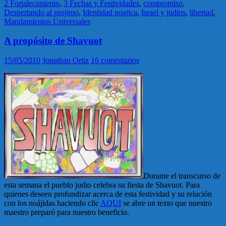
2 Fortalecimiento
,
3 Fechas y Festividades
,
compromiso
,
Despertando al projimo
,
Identidad noajica
,
Israel y judios
,
libertad
,
Mandamientos Universales
A propósito de Shavuot
15/05/2010
Jonathan Ortiz
16 comentarios
Durante el transcurso de
esta semana el pueblo judio celebra su fiesta de Shavuot. Para
quienes deseen profundizar acerca de esta festividad y su relación
con los noájidas haciendo clic
AQUI
se abre un texto que nuestro
maestro preparó para nuestro beneficio.