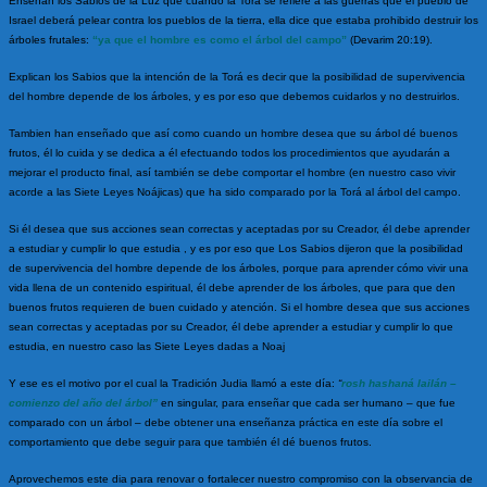
Enseñan los Sabios de la Luz que cuando la Torá se refiere a las guerras que el pueblo de
Israel deberá pelear contra los pueblos de la tierra, ella dice que estaba prohibido destruir los
árboles frutales:
“ya que el hombre es como el árbol del campo”
(Devarim 20:19).
Explican los Sabios que la intención de la Torá es decir que la posibilidad de supervivencia
del hombre depende de los árboles, y es por eso que debemos cuidarlos y no destruirlos.
Tambien han enseñado que así como cuando un hombre desea que su árbol dé buenos
frutos, él lo cuida y se dedica a él efectuando todos los procedimientos que ayudarán a
mejorar el producto final, así también se debe comportar el hombre (en nuestro caso vivir
acorde a las Siete Leyes Noájicas) que ha sido comparado por la Torá al árbol del campo.
Si él desea que sus acciones sean correctas y aceptadas por su Creador, él debe aprender
a estudiar y cumplir lo que estudia , y es por eso que Los Sabios dijeron que la posibilidad
de supervivencia del hombre depende de los árboles, porque para aprender cómo vivir una
vida llena de un contenido espiritual, él debe aprender de los árboles, que para que den
buenos frutos requieren de buen cuidado y atención.
Si el hombre desea que sus acciones
sean correctas y aceptadas por su Creador, él debe aprender a estudiar y cumplir lo que
estudia, en nuestro caso las Siete Leyes dadas a Noaj
Y ese es el motivo por el cual la Tradición Judia llamó a este día:
“
rosh hashaná lailán –
comienzo del año del árbol”
en singular, para enseñar que cada ser humano – que fue
comparado con un árbol – debe obtener una enseñanza práctica en este día sobre el
comportamiento que debe seguir para que también él dé buenos frutos.
Aprovechemos este dia para renovar o fortalecer nuestro compromiso con la observancia de