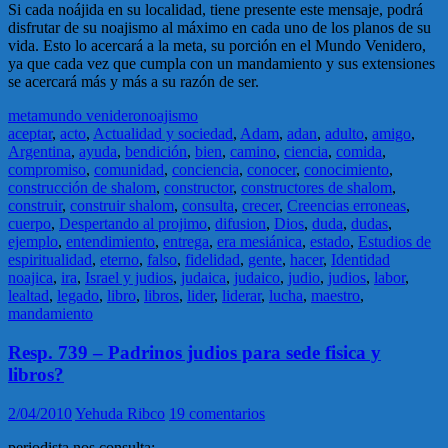
Si cada noájida en su localidad, tiene presente este mensaje, podrá
disfrutar de su noajismo al máximo en cada uno de los planos de su
vida. Esto lo acercará a la meta, su porción en el Mundo Venidero,
ya que cada vez que cumpla con un mandamiento y sus extensiones
se acercará más y más a su razón de ser.
meta
mundo venidero
noajismo
aceptar
,
acto
,
Actualidad y sociedad
,
Adam
,
adan
,
adulto
,
amigo
,
Argentina
,
ayuda
,
bendición
,
bien
,
camino
,
ciencia
,
comida
,
compromiso
,
comunidad
,
conciencia
,
conocer
,
conocimiento
,
construcción de shalom
,
constructor
,
constructores de shalom
,
construir
,
construir shalom
,
consulta
,
crecer
,
Creencias erroneas
,
cuerpo
,
Despertando al projimo
,
difusion
,
Dios
,
duda
,
dudas
,
ejemplo
,
entendimiento
,
entrega
,
era mesiánica
,
estado
,
Estudios de
espiritualidad
,
eterno
,
falso
,
fidelidad
,
gente
,
hacer
,
Identidad
noajica
,
ira
,
Israel y judios
,
judaica
,
judaico
,
judio
,
judios
,
labor
,
lealtad
,
legado
,
libro
,
libros
,
lider
,
liderar
,
lucha
,
maestro
,
mandamiento
Resp. 739 – Padrinos judios para sede fisica y
libros?
2/04/2010
Yehuda Ribco
19 comentarios
periodista nos consulta: