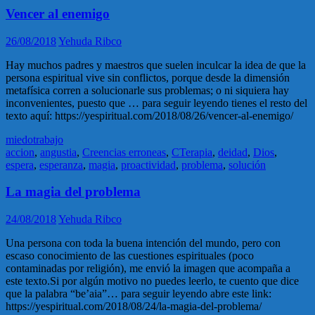
Vencer al enemigo
26/08/2018
Yehuda Ribco
Hay muchos padres y maestros que suelen inculcar la idea de que la
persona espiritual vive sin conflictos, porque desde la dimensión
metafísica corren a solucionarle sus problemas; o ni siquiera hay
inconvenientes, puesto que … para seguir leyendo tienes el resto del
texto aquí: https://yespiritual.com/2018/08/26/vencer-al-enemigo/
miedo
trabajo
accion
,
angustia
,
Creencias erroneas
,
CTerapia
,
deidad
,
Dios
,
espera
,
esperanza
,
magia
,
proactividad
,
problema
,
solución
La magia del problema
24/08/2018
Yehuda Ribco
Una persona con toda la buena intención del mundo, pero con
escaso conocimiento de las cuestiones espirituales (poco
contaminadas por religión), me envió la imagen que acompaña a
este texto.Si por algún motivo no puedes leerlo, te cuento que dice
que la palabra “be’aia”… para seguir leyendo abre este link:
https://yespiritual.com/2018/08/24/la-magia-del-problema/