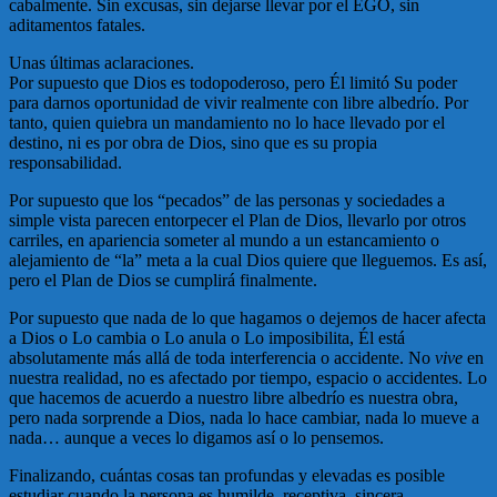
cabalmente. Sin excusas, sin dejarse llevar por el EGO, sin
aditamentos fatales.
Unas últimas aclaraciones.
Por supuesto que Dios es todopoderoso, pero Él limitó Su poder
para darnos oportunidad de vivir realmente con libre albedrío. Por
tanto, quien quiebra un mandamiento no lo hace llevado por el
destino, ni es por obra de Dios, sino que es su propia
responsabilidad.
Por supuesto que los “pecados” de las personas y sociedades a
simple vista parecen entorpecer el Plan de Dios, llevarlo por otros
carriles, en apariencia someter al mundo a un estancamiento o
alejamiento de “la” meta a la cual Dios quiere que lleguemos. Es así,
pero el Plan de Dios se cumplirá finalmente.
Por supuesto que nada de lo que hagamos o dejemos de hacer afecta
a Dios o Lo cambia o Lo anula o Lo imposibilita, Él está
absolutamente más allá de toda interferencia o accidente. No
vive
en
nuestra realidad, no es afectado por tiempo, espacio o accidentes. Lo
que hacemos de acuerdo a nuestro libre albedrío es nuestra obra,
pero nada sorprende a Dios, nada lo hace cambiar, nada lo mueve a
nada… aunque a veces lo digamos así o lo pensemos.
Finalizando, cuántas cosas tan profundas y elevadas es posible
estudiar cuando la persona es humilde, receptiva, sincera,