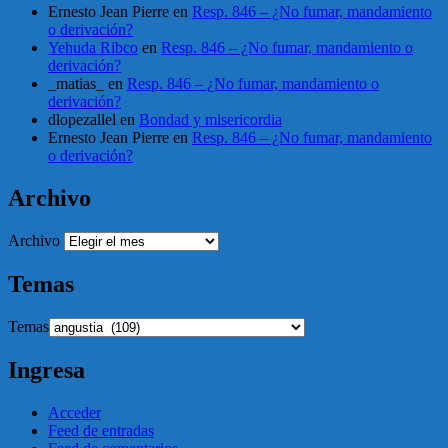
Ernesto Jean Pierre
en
Resp. 846 – ¿No fumar, mandamiento
o derivación?
Yehuda Ribco
en
Resp. 846 – ¿No fumar, mandamiento o
derivación?
_matias_
en
Resp. 846 – ¿No fumar, mandamiento o
derivación?
dlopezallel
en
Bondad y misericordia
Ernesto Jean Pierre
en
Resp. 846 – ¿No fumar, mandamiento
o derivación?
Archivo
Archivo
Temas
Temas
Ingresa
Acceder
Feed de entradas