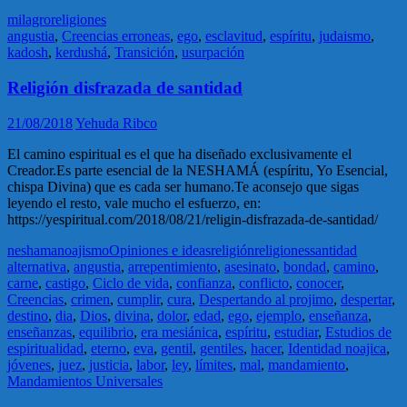
milagro
religiones
angustia
,
Creencias erroneas
,
ego
,
esclavitud
,
espíritu
,
judaismo
,
kadosh
,
kerdushá
,
Transición
,
usurpación
Religión disfrazada de santidad
21/08/2018
Yehuda Ribco
El camino espiritual es el que ha diseñado exclusivamente el
Creador.Es parte esencial de la NESHAMÁ (espíritu, Yo Esencial,
chispa Divina) que es cada ser humano.Te aconsejo que sigas
leyendo el resto, vale mucho el esfuerzo, en:
https://yespiritual.com/2018/08/21/religin-disfrazada-de-santidad/
neshama
noajismo
Opiniones e ideas
religión
religiones
santidad
alternativa
,
angustia
,
arrepentimiento
,
asesinato
,
bondad
,
camino
,
carne
,
castigo
,
Ciclo de vida
,
confianza
,
conflicto
,
conocer
,
Creencias
,
crimen
,
cumplir
,
cura
,
Despertando al projimo
,
despertar
,
destino
,
dia
,
Dios
,
divina
,
dolor
,
edad
,
ego
,
ejemplo
,
enseñanza
,
enseñanzas
,
equilibrio
,
era mesiánica
,
espíritu
,
estudiar
,
Estudios de
espiritualidad
,
eterno
,
eva
,
gentil
,
gentiles
,
hacer
,
Identidad noajica
,
jóvenes
,
juez
,
justicia
,
labor
,
ley
,
límites
,
mal
,
mandamiento
,
Mandamientos Universales