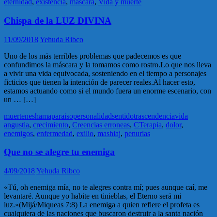
eternidad
,
existencia
,
mascara
,
Vida y muerte
Chispa de la LUZ DIVINA
11/09/2018
Yehuda Ribco
Uno de los más terribles problemas que padecemos es que
confundimos la máscara y la tomamos como rostro.Lo que nos lleva
a vivir una vida equivocada, sosteniendo en el tiempo a personajes
ficticios que tienen la intención de parecer reales.Al hacer esto,
estamos actuando como si el mundo fuera un enorme escenario, con
un … […]
muerte
neshama
paraiso
personalidad
sentido
trascendencia
vida
angustia
,
crecimiento
,
Creencias erroneas
,
CTerapia
,
dolor
,
enemigos
,
enfermedad
,
exilio
,
mashiaj
,
penurias
Que no se alegre tu enemiga
4/09/2018
Yehuda Ribco
«Tú, oh enemiga mía, no te alegres contra mí; pues aunque caí, me
levantaré. Aunque yo habite en tinieblas, el Eterno será mi
luz.»(Mijá/Miqueas 7:8) La enemiga a quien refiere el profeta es
cualquiera de las naciones que buscaron destruir a la santa nación