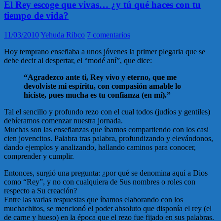
El Rey escoge que vivas… ¿y tú qué haces con tu
tiempo de vida?
11/03/2010
Yehuda Ribco
7 comentarios
Hoy temprano enseñaba a unos jóvenes la primer plegaria que se
debe decir al despertar, el “modé aní”, que dice:
“Agradezco ante ti, Rey vivo y eterno, que me
devolviste mi espíritu, con compasión amable lo
hiciste, pues mucha es tu confianza (en mí).”
Tal el sencillo y profundo rezo con el cual todos (judíos y gentiles)
debíeramos comenzar nuestra jornada.
Muchas son las enseñanzas que íbamos compartiendo con los casi
cien jovencitos. Palabra tras palabra, profundizando y elevándonos,
dando ejemplos y analizando, hallando caminos para conocer,
comprender y cumplir.
Entonces, surgió una pregunta: ¿por qué se denomina aquí a Dios
como “Rey”, y no con cualquiera de Sus nombres o roles con
respecto a Su creación?
Entre las varias respuestas que íbamos elaborando con los
muchachitos, se mencionó el poder absoluto que disponía el rey (el
de carne y hueso) en la época que el rezo fue fijado en sus palabras.