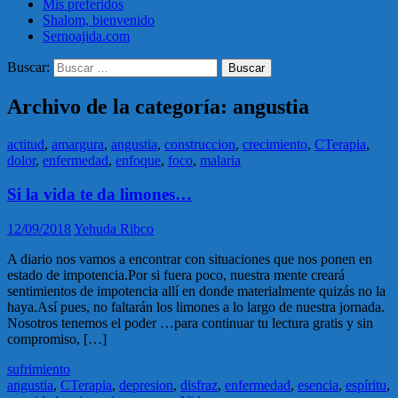
Mis preferidos
Shalom, bienvenido
Sernoajida.com
Buscar:
Archivo de la categoría: angustia
actitud
,
amargura
,
angustia
,
construccion
,
crecimiento
,
CTerapia
,
dolor
,
enfermedad
,
enfoque
,
foco
,
malaria
Si la vida te da limones…
12/09/2018
Yehuda Ribco
A diario nos vamos a encontrar con situaciones que nos ponen en
estado de impotencia.Por si fuera poco, nuestra mente creará
sentimientos de impotencia allí en donde materialmente quizás no la
haya.Así pues, no faltarán los limones a lo largo de nuestra jornada.
Nosotros tenemos el poder …para continuar tu lectura gratis y sin
compromiso, […]
sufrimiento
angustia
,
CTerapia
,
depresion
,
disfraz
,
enfermedad
,
esencia
,
espíritu
,