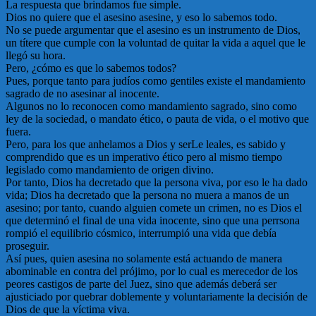
La respuesta que brindamos fue simple.
Dios no quiere que el asesino asesine, y eso lo sabemos todo.
No se puede argumentar que el asesino es un instrumento de Dios,
un títere que cumple con la voluntad de quitar la vida a aquel que le
llegó su hora.
Pero, ¿cómo es que lo sabemos todos?
Pues, porque tanto para judíos como gentiles existe el mandamiento
sagrado de no asesinar al inocente.
Algunos no lo reconocen como mandamiento sagrado, sino como
ley de la sociedad, o mandato ético, o pauta de vida, o el motivo que
fuera.
Pero, para los que anhelamos a Dios y serLe leales, es sabido y
comprendido que es un imperativo ético pero al mismo tiempo
legislado como mandamiento de origen divino.
Por tanto, Dios ha decretado que la persona viva, por eso le ha dado
vida; Dios ha decretado que la persona no muera a manos de un
asesino; por tanto, cuando alguien comete un crimen, no es Dios el
que determinó el final de una vida inocente, sino que una perrsona
rompió el equilibrio cósmico, interrumpió una vida que debía
proseguir.
Así pues, quien asesina no solamente está actuando de manera
abominable en contra del prójimo, por lo cual es merecedor de los
peores castigos de parte del Juez, sino que además deberá ser
ajusticiado por quebrar doblemente y voluntariamente la decisión de
Dios de que la víctima viva.