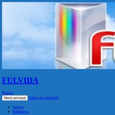
FULVIDA
Buscar
Saltar al contenido
Menú principal
Apoyo
Biblioteca