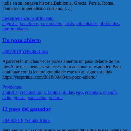
judía en su longeva historia.Babilonia, Grecia, Persia, Roma,
Damasco, imperialismo cristiano, […]
mesias
redencion
sufrimiento
angustia
,
beneficios
,
crecimiento
,
crisis
,
dificultades
,
obstáculos
,
oportunidades
Un pozo abierto
3/09/2018
Yehuda Ribco
Aparecerán muchas veces pozos abiertos un paso delante de tus
pies.Si te das cuenta, será necesario reaccionar o responder. Para
continuar con la lectura gratuita de este texto, sigue este link
https://yespiritual.com/2018/09/03/un-pozo-abierto/
Problemas
angustia
,
crecimiento
,
CTerapia
,
dudas
,
ego
,
enemigo
,
energía
,
exito
,
guerra
,
vacilación
,
victoria
El paso del ganador
28/08/2018
Yehuda Ribco
Para vencer a tu contrincante es imprescindible que le des batalla.No