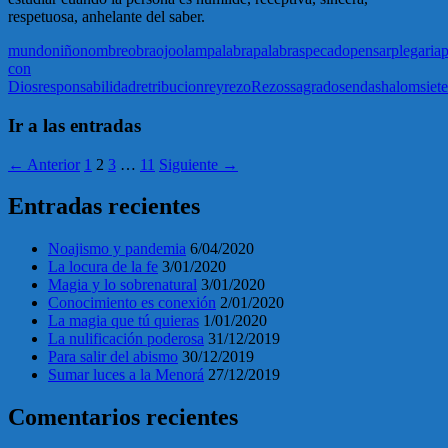
respetuosa, anhelante del saber.
mundo
niño
nombre
obra
ojo
olam
palabra
palabras
pecado
pensar
plegaria
con
Dios
responsabilidad
retribucion
rey
rezo
Rezos
sagrado
senda
shalom
siete
Ir a las entradas
← Anterior
1
2
3
…
11
Siguiente →
Entradas recientes
Noajismo y pandemia
6/04/2020
La locura de la fe
3/01/2020
Magia y lo sobrenatural
3/01/2020
Conocimiento es conexión
2/01/2020
La magia que tú quieras
1/01/2020
La nulificación poderosa
31/12/2019
Para salir del abismo
30/12/2019
Sumar luces a la Menorá
27/12/2019
Comentarios recientes