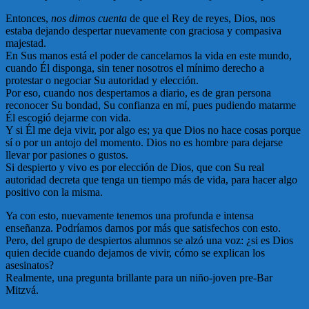
Entonces,
nos dimos cuenta
de que el Rey de reyes, Dios, nos
estaba dejando despertar nuevamente con graciosa y compasiva
majestad.
En Sus manos está el poder de cancelarnos la vida en este mundo,
cuando Él disponga, sin tener nosotros el mínimo derecho a
protestar o negociar Su autoridad y elección.
Por eso, cuando nos despertamos a diario, es de gran persona
reconocer Su bondad, Su confianza en mí, pues pudiendo matarme
Él escogió dejarme con vida.
Y si Él me deja vivir, por algo es; ya que Dios no hace cosas porque
sí o por un antojo del momento. Dios no es hombre para dejarse
llevar por pasiones o gustos.
Si despierto y vivo es por elección de Dios, que con Su real
autoridad decreta que tenga un tiempo más de vida, para hacer algo
positivo con la misma.
Ya con esto, nuevamente tenemos una profunda e intensa
enseñanza. Podríamos darnos por más que satisfechos con esto.
Pero, del grupo de despiertos alumnos se alzó una voz: ¿si es Dios
quien decide cuando dejamos de vivir, cómo se explican los
asesinatos?
Realmente, una pregunta brillante para un niño-joven pre-Bar
Mitzvá.