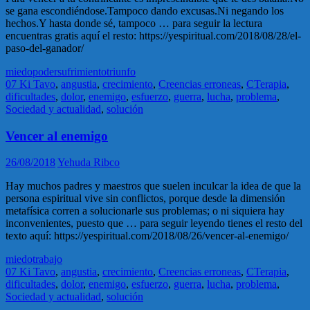
se gana escondiéndose.Tampoco dando excusas.Ni negando los
hechos.Y hasta donde sé, tampoco … para seguir la lectura
encuentras gratis aquí el resto: https://yespiritual.com/2018/08/28/el-
paso-del-ganador/
miedo
poder
sufrimiento
triunfo
07 Ki Tavo
,
angustia
,
crecimiento
,
Creencias erroneas
,
CTerapia
,
dificultades
,
dolor
,
enemigo
,
esfuerzo
,
guerra
,
lucha
,
problema
,
Sociedad y actualidad
,
solución
Vencer al enemigo
26/08/2018
Yehuda Ribco
Hay muchos padres y maestros que suelen inculcar la idea de que la
persona espiritual vive sin conflictos, porque desde la dimensión
metafísica corren a solucionarle sus problemas; o ni siquiera hay
inconvenientes, puesto que … para seguir leyendo tienes el resto del
texto aquí: https://yespiritual.com/2018/08/26/vencer-al-enemigo/
miedo
trabajo
07 Ki Tavo
,
angustia
,
crecimiento
,
Creencias erroneas
,
CTerapia
,
dificultades
,
dolor
,
enemigo
,
esfuerzo
,
guerra
,
lucha
,
problema
,
Sociedad y actualidad
,
solución