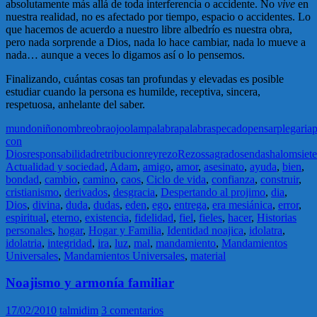
absolutamente más allá de toda interferencia o accidente. No
vive
en
nuestra realidad, no es afectado por tiempo, espacio o accidentes. Lo
que hacemos de acuerdo a nuestro libre albedrío es nuestra obra,
pero nada sorprende a Dios, nada lo hace cambiar, nada lo mueve a
nada… aunque a veces lo digamos así o lo pensemos.
Finalizando, cuántas cosas tan profundas y elevadas es posible
estudiar cuando la persona es humilde, receptiva, sincera,
respetuosa, anhelante del saber.
mundo
niño
nombre
obra
ojo
olam
palabra
palabras
pecado
pensar
plegaria
con
Dios
responsabilidad
retribucion
rey
rezo
Rezos
sagrado
senda
shalom
siete
Actualidad y sociedad
,
Adam
,
amigo
,
amor
,
asesinato
,
ayuda
,
bien
,
bondad
,
cambio
,
camino
,
caos
,
Ciclo de vida
,
confianza
,
construir
,
cristianismo
,
derivados
,
desgracia
,
Despertando al projimo
,
dia
,
Dios
,
divina
,
duda
,
dudas
,
eden
,
ego
,
entrega
,
era mesiánica
,
error
,
espiritual
,
eterno
,
existencia
,
fidelidad
,
fiel
,
fieles
,
hacer
,
Historias
personales
,
hogar
,
Hogar y Familia
,
Identidad noajica
,
idolatra
,
idolatria
,
integridad
,
ira
,
luz
,
mal
,
mandamiento
,
Mandamientos
Universales
,
Mandamientos Universales
,
material
Noajismo y armonía familiar
17/02/2010
talmidim
3 comentarios