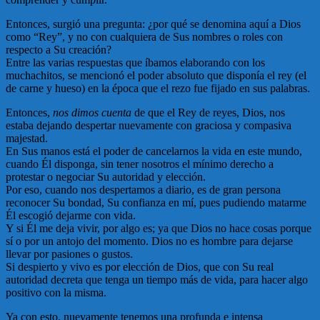
Entonces, surgió una pregunta: ¿por qué se denomina aquí a Dios
como “Rey”, y no con cualquiera de Sus nombres o roles con
respecto a Su creación?
Entre las varias respuestas que íbamos elaborando con los
muchachitos, se mencionó el poder absoluto que disponía el rey (el
de carne y hueso) en la época que el rezo fue fijado en sus palabras.
Entonces,
nos dimos cuenta
de que el Rey de reyes, Dios, nos
estaba dejando despertar nuevamente con graciosa y compasiva
majestad.
En Sus manos está el poder de cancelarnos la vida en este mundo,
cuando Él disponga, sin tener nosotros el mínimo derecho a
protestar o negociar Su autoridad y elección.
Por eso, cuando nos despertamos a diario, es de gran persona
reconocer Su bondad, Su confianza en mí, pues pudiendo matarme
Él escogió dejarme con vida.
Y si Él me deja vivir, por algo es; ya que Dios no hace cosas porque
sí o por un antojo del momento. Dios no es hombre para dejarse
llevar por pasiones o gustos.
Si despierto y vivo es por elección de Dios, que con Su real
autoridad decreta que tenga un tiempo más de vida, para hacer algo
positivo con la misma.
Ya con esto, nuevamente tenemos una profunda e intensa