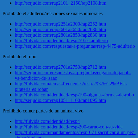
http://serjudio.com/rap2101_2150/rap2108.htm
Prohibido el adulterio/relaciones sexuales inmorales
http://serjudio.com/rap2251a2300/rap2252.htm
http://serjudio.com/rap2601a2650/rap2636.htm
http://serjudio.com/rap2801a2850/rap2830.htm
http://fulvida.com/identidad/resp-59-es-adulterio
http://serjudio.com/respuestas-a-preguntas/resp-4475-adulterio
Prohibido el robo
http://serjudio.com/rap2701a2750/rap2712.htm
http://serjudio.com/respuestas-a-preguntas/engano-de-jacob-
vs-bendicion-de-isaac
http://fulvida.com/temas-frecuentes/resp-293-%C2%BFla-
pirateria-es-robar
http://fulvida.com/identidad/resp-190-algunas-formas-de-robo
http://serjudio.com/rap1051_1100/rap1095.htm
Prohibido comer partes de un animal vivo
http://fulvida.com/identidad/resp4
http://fulvida.com/identidad/resp-200-carne-con-su-vida
http://fulvida.com/mandamientos/resp-671-sacrificar-a-un-pez-
sin-sufrimiento