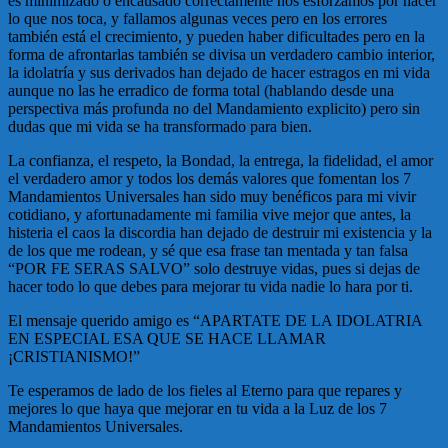
es minimizado o encausado correctamente nos esforzamos por hacer
lo que nos toca, y fallamos algunas veces pero en los errores
también está el crecimiento, y pueden haber dificultades pero en la
forma de afrontarlas también se divisa un verdadero cambio interior,
la idolatría y sus derivados han dejado de hacer estragos en mi vida
aunque no las he erradico de forma total (hablando desde una
perspectiva más profunda no del Mandamiento explicito) pero sin
dudas que mi vida se ha transformado para bien.
La confianza, el respeto, la Bondad, la entrega, la fidelidad, el amor
el verdadero amor y todos los demás valores que fomentan los 7
Mandamientos Universales han sido muy benéficos para mi vivir
cotidiano, y afortunadamente mi familia vive mejor que antes, la
histeria el caos la discordia han dejado de destruir mi existencia y la
de los que me rodean, y sé que esa frase tan mentada y tan falsa
“POR FE SERAS SALVO” solo destruye vidas, pues si dejas de
hacer todo lo que debes para mejorar tu vida nadie lo hara por ti.
El mensaje querido amigo es “APARTATE DE LA IDOLATRIA
EN ESPECIAL ESA QUE SE HACE LLAMAR
¡CRISTIANISMO!”
Te esperamos de lado de los fieles al Eterno para que repares y
mejores lo que haya que mejorar en tu vida a la Luz de los 7
Mandamientos Universales.