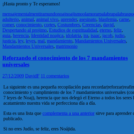
¡Hasta pronto y Te esperamos!
mensaje
mental
mentira
mundo
noaj
noajismo
olam
orar
palabra
palabras
po
adulterio
,
animal
,
animal vivo
,
aprender
,
asesinato
,
blasfemia
,
carne
,
comer
,
conocimiento
,
cortes
,
Costumbres
,
Creencias
,
david
,
Despertando al projimo
,
Estudios de espiritualidad
,
eterno
,
feliz
,
guia
,
herencia
,
Identidad noajica
,
idolatria
,
ira
,
isaac
,
jacob
,
judio
,
justicia
,
ley
,
leyes
,
mal
,
mandamiento
,
Mandamientos Universales
,
Mandamientos Universales
,
matrimonio
Reforzando el conocimiento de los 7 mandamientos
universales
27/12/2009
DavidF
11 comentarios
La siguiente es una pequeña recopilación para recordar|reforzar|reafi
conocimiento y cumplimiento de los 7 mandamientos universales (co
7 leyes de Noaj), herencia que nos delegó el Eterno a todos los seres
acatamiento nuestra vida se perfecciona día a día.
Esta es una lista que
complementa a una anterior
sirve para aprender 
publicado.
Si no eres Judío, se feliz, eres Noájida.