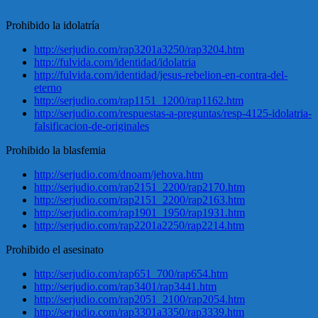
Prohibido la idolatría
http://serjudio.com/rap3201a3250/rap3204.htm
http://fulvida.com/identidad/idolatria
http://fulvida.com/identidad/jesus-rebelion-en-contra-del-
eterno
http://serjudio.com/rap1151_1200/rap1162.htm
http://serjudio.com/respuestas-a-preguntas/resp-4125-idolatria-
falsificacion-de-originales
Prohibido la blasfemia
http://serjudio.com/dnoam/jehova.htm
http://serjudio.com/rap2151_2200/rap2170.htm
http://serjudio.com/rap2151_2200/rap2163.htm
http://serjudio.com/rap1901_1950/rap1931.htm
http://serjudio.com/rap2201a2250/rap2214.htm
Prohibido el asesinato
http://serjudio.com/rap651_700/rap654.htm
http://serjudio.com/rap3401/rap3441.htm
http://serjudio.com/rap2051_2100/rap2054.htm
http://serjudio.com/rap3301a3350/rap3339.htm