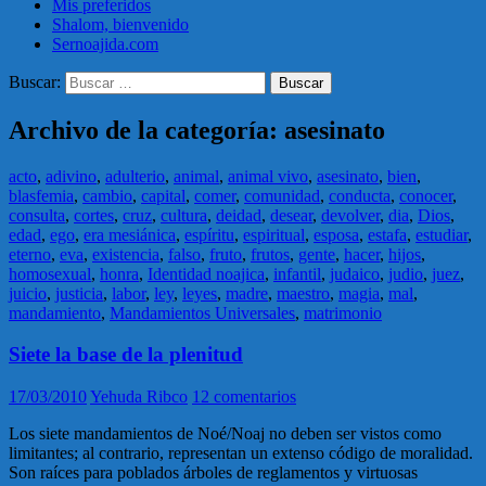
Mis preferidos
Shalom, bienvenido
Sernoajida.com
Buscar:
Archivo de la categoría: asesinato
acto
,
adivino
,
adulterio
,
animal
,
animal vivo
,
asesinato
,
bien
,
blasfemia
,
cambio
,
capital
,
comer
,
comunidad
,
conducta
,
conocer
,
consulta
,
cortes
,
cruz
,
cultura
,
deidad
,
desear
,
devolver
,
dia
,
Dios
,
edad
,
ego
,
era mesiánica
,
espíritu
,
espiritual
,
esposa
,
estafa
,
estudiar
,
eterno
,
eva
,
existencia
,
falso
,
fruto
,
frutos
,
gente
,
hacer
,
hijos
,
homosexual
,
honra
,
Identidad noajica
,
infantil
,
judaico
,
judio
,
juez
,
juicio
,
justicia
,
labor
,
ley
,
leyes
,
madre
,
maestro
,
magia
,
mal
,
mandamiento
,
Mandamientos Universales
,
matrimonio
Siete la base de la plenitud
17/03/2010
Yehuda Ribco
12 comentarios
Los siete mandamientos de Noé/Noaj no deben ser vistos como
limitantes; al contrario, representan un extenso código de moralidad.
Son raíces para poblados árboles de reglamentos y virtuosas