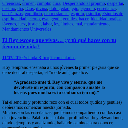
Creencias
,
crimen
,
cumplir
,
cura
,
Despertando al projimo
,
despertar
,
destino
,
dia
,
Dios
,
divina
,
dolor
,
edad
,
ego
,
ejemplo
,
enseñanza
,
enseñanzas
,
equilibrio
,
era mesiánica
,
espíritu
,
estudiar
,
Estudios de
espiritualidad
,
eterno
,
eva
,
gentil
,
gentiles
,
hacer
,
Identidad noajica
,
jóvenes
,
juez
,
justicia
,
labor
,
ley
,
límites
,
mal
,
mandamiento
,
Mandamientos Universales
El Rey escoge que vivas… ¿y tú qué haces con tu
tiempo de vida?
11/03/2010
Yehuda Ribco
7 comentarios
Hoy temprano enseñaba a unos jóvenes la primer plegaria que se
debe decir al despertar, el “modé aní”, que dice:
“Agradezco ante ti, Rey vivo y eterno, que me
devolviste mi espíritu, con compasión amable lo
hiciste, pues mucha es tu confianza (en mí).”
Tal el sencillo y profundo rezo con el cual todos (judíos y gentiles)
debíeramos comenzar nuestra jornada.
Muchas son las enseñanzas que íbamos compartiendo con los casi
cien jovencitos. Palabra tras palabra, profundizando y elevándonos,
dando ejemplos y analizando, hallando caminos para conocer,
comprender y cumplir.