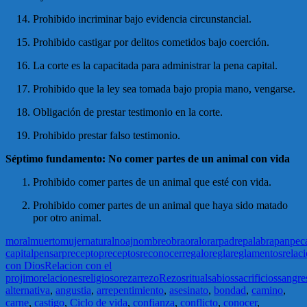
Prohibido incriminar bajo evidencia circunstancial.
Prohibido castigar por delitos cometidos bajo coerción.
La corte es la capacitada para administrar la pena capital.
Prohibido que la ley sea tomada bajo propia mano, vengarse.
Obligación de prestar testimonio en la corte.
Prohibido prestar falso testimonio.
Séptimo fundamento: No comer partes de un animal con vida
Prohibido comer partes de un animal que esté con vida.
Prohibido comer partes de un animal que haya sido matado
por otro animal.
moral
muerto
mujer
natural
noaj
nombre
obra
oral
orar
padre
palabra
pan
pec
capital
pensar
precepto
preceptos
reconocer
regalo
regla
reglamentos
relac
con Dios
Relacion con el
projimo
relaciones
religioso
rezar
rezo
Rezos
ritual
sabios
sacrificios
sangre
alternativa
,
angustia
,
arrepentimiento
,
asesinato
,
bondad
,
camino
,
carne
,
castigo
,
Ciclo de vida
,
confianza
,
conflicto
,
conocer
,