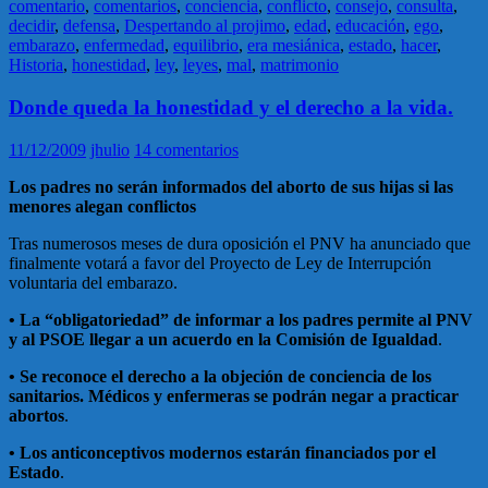
comentario
,
comentarios
,
conciencia
,
conflicto
,
consejo
,
consulta
,
decidir
,
defensa
,
Despertando al projimo
,
edad
,
educación
,
ego
,
embarazo
,
enfermedad
,
equilibrio
,
era mesiánica
,
estado
,
hacer
,
Historia
,
honestidad
,
ley
,
leyes
,
mal
,
matrimonio
Donde queda la honestidad y el derecho a la vida.
11/12/2009
jhulio
14 comentarios
Los padres no serán informados del aborto de sus hijas si las
menores alegan conflictos
Tras numerosos meses de dura oposición el PNV ha anunciado que
finalmente votará a favor del Proyecto de Ley de Interrupción
voluntaria del embarazo.
• La “obligatoriedad” de informar a los padres permite al PNV
y al PSOE llegar a un acuerdo en la Comisión de Igualdad
.
• Se reconoce el derecho a la objeción de conciencia de los
sanitarios. Médicos y enfermeras se podrán negar a practicar
abortos
.
• Los anticonceptivos modernos estarán financiados por el
Estado
.