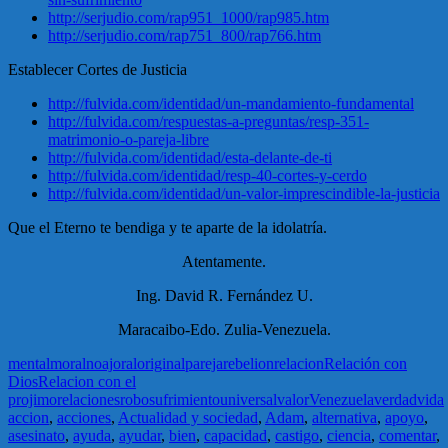
http://serjudio.com/rap951_1000/rap985.htm
http://serjudio.com/rap751_800/rap766.htm
Establecer Cortes de Justicia
http://fulvida.com/identidad/un-mandamiento-fundamental
http://fulvida.com/respuestas-a-preguntas/resp-351-
matrimonio-o-pareja-libre
http://fulvida.com/identidad/esta-delante-de-ti
http://fulvida.com/identidad/resp-40-cortes-y-cerdo
http://fulvida.com/identidad/un-valor-imprescindible-la-justicia
Que el Eterno te bendiga y te aparte de la idolatría.
Atentamente.
Ing. David R. Fernández U.
Maracaibo-Edo. Zulia-Venezuela.
mental
moral
noaj
oral
original
pareja
rebelion
relacion
Relación con
Dios
Relacion con el
projimo
relaciones
robo
sufrimiento
universal
valor
Venezuela
verdad
vida
accion
,
acciones
,
Actualidad y sociedad
,
Adam
,
alternativa
,
apoyo
,
asesinato
,
ayuda
,
ayudar
,
bien
,
capacidad
,
castigo
,
ciencia
,
comentar
,