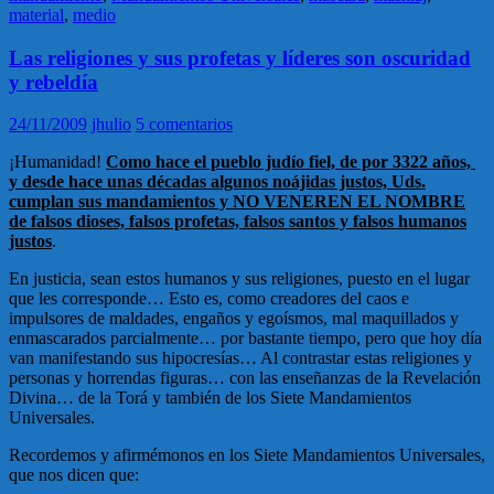
material
,
medio
Las religiones y sus profetas y líderes son oscuridad
y rebeldía
24/11/2009
jhulio
5 comentarios
¡Humanidad!
Como hace el pueblo judío fiel, de por 3322 años,
y desde hace unas décadas algunos noájidas justos, Uds.
cumplan sus mandamientos y NO VENEREN EL NOMBRE
de falsos dioses, falsos profetas, falsos santos y falsos humanos
justos
.
En justicia, sean estos humanos y sus religiones, puesto en el lugar
que les corresponde… Esto es, como creadores del caos e
impulsores de maldades, engaños y egoísmos, mal maquillados y
enmascarados parcialmente… por bastante tiempo, pero que hoy día
van manifestando sus hipocresías… Al contrastar estas religiones y
personas y horrendas figuras… con las enseñanzas de la Revelación
Divina… de la Torá y también de los Siete Mandamientos
Universales.
Recordemos y afirmémonos en los Siete Mandamientos Universales,
que nos dicen que: