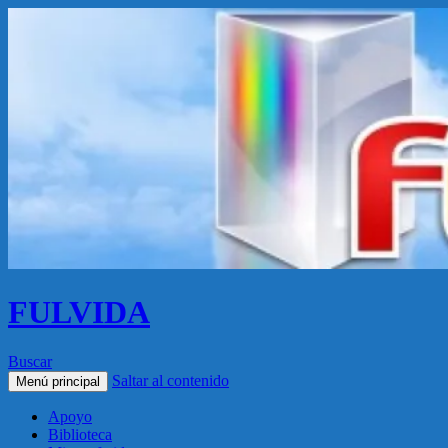
FULVIDA
Buscar
Saltar al contenido
Menú principal
Apoyo
Biblioteca