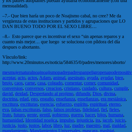
y los padres adoptantes puedan ayudarla económicamente (con una
mensualidad).
–7.- Que bien haría un poco de Noajismo cabal, no cree? Me da
vergüenza de estas instituciones y partidos y agrupaciones que LO
DAN BUENO TODO POR EL SEXO LIBRE…
–8.- Esto parece que es incentivar el sexo “sin apenas reparos y a
cuanto más mejor… que luego se soluciona con píldora del día
despues o abortanto.
Vínculo/link:
http://www.20minutos.es/noticia/584635/0/padres/menores/aborto/
mes
mujer
natural
noaj
noajismo
padre
padres
pan
peligro
pena
poder
positi
aceptar
,
acto
,
actos
,
Adam
,
animal
,
asesinato
,
ayuda
,
ayudar
,
bien
,
brujo
,
caos
,
carne
,
casa
,
colgado
,
comentar
,
comer
,
comunidad
,
conversion
,
conversos
,
creacion
,
cristiano
,
cuidado
,
cultura
,
cumplir
,
david
,
deidad
,
Despertando al projimo
,
difundir
,
Dios
,
divina
,
doctrina
,
edad
,
ego
,
engaño
,
enseñanza
,
enseñanzas
,
era mesiánica
,
escritura
,
escrituras
,
esencia
,
esfuerzo
,
espíritu
,
espiritual
,
eterno
,
eva
,
falsas escrituras
,
falso
,
falsos profetas
,
fidelidad
,
fiel
,
fieles
,
fruto
,
futuro
,
gente
,
gentil
,
gobierno
,
guerra
,
hacer
,
hijos
,
humana
,
humanidad
,
Identidad noajica
,
impulso
,
injusticia
,
ira
,
jacob
,
juicio
,
justicia
,
justo
,
justos
,
labor
,
libro
,
luz
,
madre
,
maestro
,
mal
,
maldad
,
mandamiento
,
Mandamientos Universales
,
mascara
,
mashiaj
,