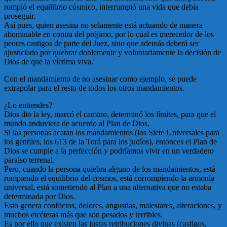
rompió el equilibrio cósmico, interrumpió una vida que debía
proseguir.
Así pues, quien asesina no solamente está actuando de manera
abominable en contra del prójimo, por lo cual es merecedor de los
peores castigos de parte del Juez, sino que además deberá ser
ajusticiado por quebrar doblemente y voluntariamente la decisión de
Dios de que la víctima viva.
Con el mandamiento de no asesinar como ejemplo, se puede
extrapolar para el resto de todos los otros mandamientos.
¿Lo entiendes?
Dios dio la ley, marcó el camino, determinó los límites, para que el
mundo anduviera de acuerdo al Plan de Dios.
Si las personas acatan los mandamientos (los Siete Universales para
los gentiles, los 613 de la Torá para los judíos), entonces el Plan de
Dios se cumple a la perfección y podríamos vivir en un verdadero
paraíso terrenal.
Pero, cuando la persona quiebra alguno de los mandamientos, está
rompiendo el equilibrio del cosmos, está corrompiendo la armonía
universal, está sometiendo al Plan a una alternativa que no estaba
determinada por Dios.
Esto genera conflictos, dolores, angustias, malestares, alteraciones, y
muchos etcéteras más que son pesados y terribles.
Es por ello que existen las justas retribuciones divinas (castigos,