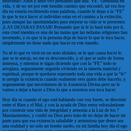
individuo? Años y años viví pensando que una “FE” cambiaria mi
vida, y de no ser por este bendito camino que encontré, tal vez hoy
día no estaría escribiendo estas palabras, cuando le dejas a la “FE”
lo que le toca hacer al individuo estas en el camino a la extinción,
pues aunque las oportunidades para mejorar tu vida se te presenten
¡LAS DEJARAS PASAR! Pensando que la fe lo hará todo por ti,
esta cruel mentira es una de las tantas que las nefastas religiones han
inventado, y es que si la persona deja de hacer lo que le toca hacer,
simplemente no tiene nada que hacer en este mundo.
Yo sé lo que es vivir en un seno idolatra, se lo que causa hacer lo
que se te antoja, no me es desconocido, y sé que se sufre de forma
inmensa, y mientras te sigan diciendo que con la “FE” todo se
arreglara, seguramente seguirás viviendo en la miseria material y
espiritual, porque te quedaras esperando toda una vida a que la “fe”
te arregle la existencia cuando realmente eres quien debe hacerlo, y
seguramente que necesitamos de la Asistencia Divina pero no le
vamos a dejar a hacer a Dios lo que a nosotros nos toca hacer.
Hoy día se cuando el ego está hablando con voz fuerte, se discernir
entre el Bien y el Mal, y con la ayuda de Dios estoy esforzándome
por construir una vida de integridad y armonía a la Luz de los 7
Mandamientos, y confió en Dios pero trato de no dejar de hacer mi
parte para que esa existencia saludable y armoniosa que deseo sea
una realidad y no solo un bonito sueño, en mi familia hoy día el ego