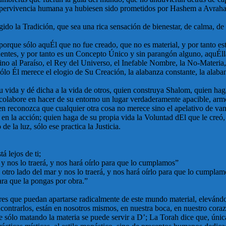
 supervivencia humana ya hubiesen sido prometidos por Hashem a Avrah
legido la Tradición, que sea una rica sensación de bienestar, de calma,
porque sólo aquÉl que no fue creado, que no es material, y por tanto es
cidentes, y por tanto es un Concepto Único y sin parangón alguno, aquÉll
no al Paraíso, el Rey del Universo, el Inefable Nombre, la No-Materia
lo Él merece el elogio de Su Creación, la alabanza constante, la alaba
u vida y dé dicha a la vida de otros, quien construya Shalom, quien haga
 colabore en hacer de su entorno un lugar verdaderamente apacible, armó
 reconozca que cualquier otra cosa no merece sino el apelativo de va
ad en la acción; quien haga de su propia vida la Voluntad dEl que le creó
e la luz, sólo ese practica la Justicia.
 lejos de ti;
o y nos lo traerá, y nos hará oírlo para que lo cumplamos”
 otro lado del mar y nos lo traerá, y nos hará oírlo para que lo cumpla
para que la pongas por obra.”
iores que puedan apartarse radicalmente de este mundo material, elevándos
encontrarlos, están en nosotros mismos, en nuestra boca, en nuestro cora
e sólo matando la materia se puede servir a D’; La Torah dice que, única