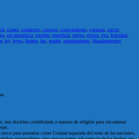
vil
,
comer
,
comienzo
,
conocer
,
conocimiento
,
corazon
,
crecer
,
ga
,
era mesiánica
,
espíritu
,
espiritual
,
eterna
,
eterno
,
eva
,
felicidad
,
or
,
ley
,
leyes
,
límites
,
luz
,
madre
,
mandamiento
,
Mandamientos
ba.
más, una doctrina confabulada a manera de religión para encantusar
ente.
o terco para asumirse como Unidad separada del resto de las naciones,
chos nacionalistas, sino que su patria, tal como la de los levitas, no