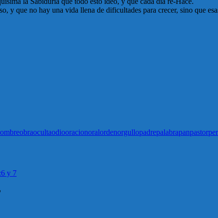
quísima la Sabiduría que todo ésto ideó, y que cada día re-Hace.
, y que no hay una vida llena de dificultades para crecer, sino que esa
ombre
obra
oculta
odio
oracion
oral
orden
orgullo
padre
palabra
pan
pastor
per
:6 y 7
”