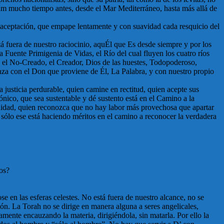
am mucho tiempo antes, desde el Mar Mediterráneo, hasta más allá de
 de aceptación, que empape lentamente y con suavidad cada resquicio del
tá fuera de nuestro raciocinio, aquÉl que Es desde siempre y por los
a Fuente Primigenia de Vidas, el Río del cual fluyen los cuatro ríos
, el No-Creado, el Creador, Dios de las huestes, Todopoderoso,
nza con el Don que proviene de Él, La Palabra, y con nuestro propio
 justicia perdurable, quien camine en rectitud, quien acepte sus
nico, que sea sustentable y dé sustento está en el Camino a la
nidad, quien reconozca que no hay labor más provechosa que apartar
, sólo ese está haciendo méritos en el camino a reconocer la verdadera
mos?
e en las esferas celestes. No está fuera de nuestro alcance, no se
zón. La Torah no se dirige en manera alguna a seres angelicales,
mente encauzando la materia, dirigiéndola, sin matarla. Por ello la