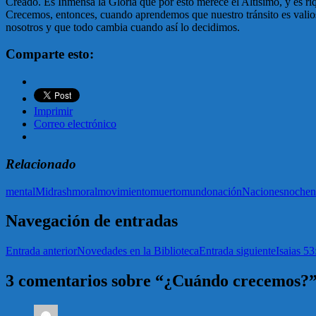
Creado. Es Inmensa la Gloria que por esto merece el Altisimo, y es ri
Crecemos, entonces, cuando aprendemos que nuestro tránsito es valioso
nosotros y que todo cambia cuando así lo decidimos.
Comparte esto:
Imprimir
Correo electrónico
Relacionado
mental
Midrash
moral
movimiento
muerto
mundo
nación
Naciones
noche
n
Navegación de entradas
Entrada anterior
Novedades en la Biblioteca
Entrada siguiente
Isaias 53
3 comentarios sobre “¿Cuándo crecemos?