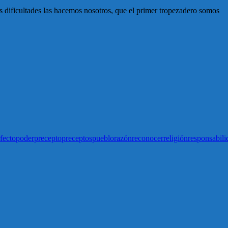
s dificultades las hacemos nosotros, que el primer tropezadero somos
fecto
poder
precepto
preceptos
pueblo
razón
reconocer
religión
responsabili