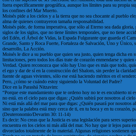
fuera específicamente geográfica, aunque los límites para su propia
los confines del Mar Muerto.
Moisés pide a los cielos y a la tierra que no sea chocante al pueblo e
alma de quienes contrayeron tamaña responsabilidad.
Moisés pide, de forma imperativa, que sólo al Eterno sea dada gloria, 
siglos de los siglos, que no tiene límites temporales, que no tiene ac
del Edén, el Árbol de Vidas, la Espada Fulgurante que guarda el Cami
Grande, Santo y Roca Fuerte, Fortaleza de Salvación, Uno y Único, só
desarrollo, La Acción.
Moisés le dice a su pueblo que quien sea justo, quien tenga dicha en s
limitaciones, pero todos los días trate de corazón enmendarse y quien
Verdad. Quien reconozca que sólo hay Uno que es más que todo, quien
el ego y dar de sí en la construcción del Shalom, sin perder la clarid
fuente de aguas vivientes, sólo ese está haciendo méritos en el sendero d
Pero, ¿cómo se cuándo estoy siguiendo la Voluntad del Padre?
Dice en la Parashá Nitzavim:
“Porque este mandamiento que te ordeno hoy no te es encubierto ni está
no está. en el cielo para que digas: ¿Quién subirá por nosotros al ciel
Ni está más allá del mar para que digas: ¿Quién pasará por nosotros al
sino que la palabra está muy cerca de ti, en tu boca y en tu corazón, 
(Deuteronomio/Devarim 30: 11-14)
Es decir: No creas que la Justicia es una legislación para seres super
encuentra en los cielos ni más allá del mar. No hay que ir lejos para 
divorciados totalmente de lo material. Algunas religiones sostienen qu