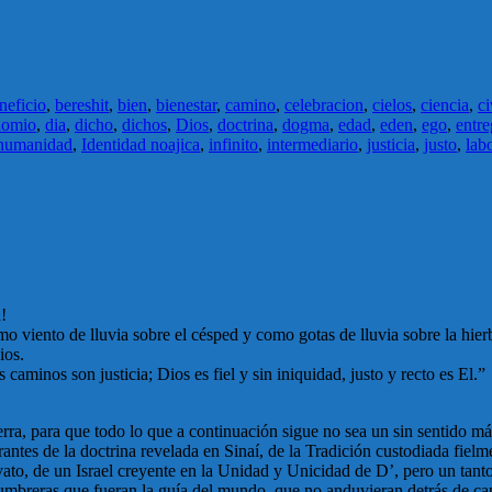
neficio
,
bereshit
,
bien
,
bienestar
,
camino
,
celebracion
,
cielos
,
ciencia
,
ci
nomio
,
dia
,
dicho
,
dichos
,
Dios
,
doctrina
,
dogma
,
edad
,
eden
,
ego
,
entre
humanidad
,
Identidad noajica
,
infinito
,
intermediario
,
justicia
,
justo
,
lab
!
o viento de lluvia sobre el césped y como gotas de lluvia sobre la hier
ios.
caminos son justicia; Dios es fiel y sin iniquidad, justo y recto es El.”
tierra, para que todo lo que a continuación sigue no sea un sin sentido 
rantes de la doctrina revelada en Sinaí, de la Tradición custodiada fielm
ato, de un Israel creyente en la Unidad y Unicidad de D’, pero un tant
umbreras que fueran la guía del mundo, que no anduvieran detrás de capri