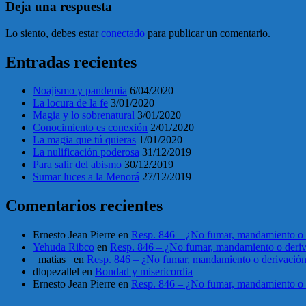
Deja una respuesta
Lo siento, debes estar
conectado
para publicar un comentario.
Entradas recientes
Noajismo y pandemia
6/04/2020
La locura de la fe
3/01/2020
Magia y lo sobrenatural
3/01/2020
Conocimiento es conexión
2/01/2020
La magia que tú quieras
1/01/2020
La nulificación poderosa
31/12/2019
Para salir del abismo
30/12/2019
Sumar luces a la Menorá
27/12/2019
Comentarios recientes
Ernesto Jean Pierre
en
Resp. 846 – ¿No fumar, mandamiento o 
Yehuda Ribco
en
Resp. 846 – ¿No fumar, mandamiento o deri
_matias_
en
Resp. 846 – ¿No fumar, mandamiento o derivació
dlopezallel
en
Bondad y misericordia
Ernesto Jean Pierre
en
Resp. 846 – ¿No fumar, mandamiento o 