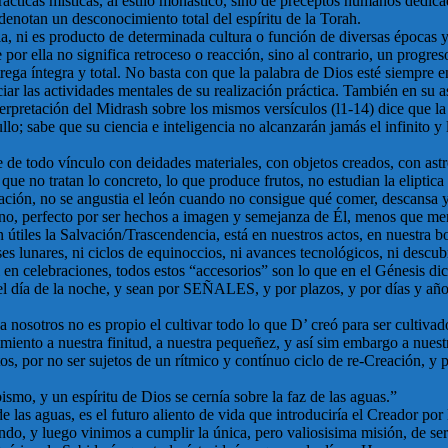
 prácticas místicas, al estilo monástico, sino de preceptos humanos ded
e denotan un desconocimiento total del espíritu de la Torah.
 ni es producto de determinada cultura o función de diversas épocas y c
or ella no significa retroceso o reacción, sino al contrario, un progreso 
rega íntegra y total. No basta con que la palabra de Dios esté siempre 
iar las actividades mentales de su realización práctica. También en su 
rpretación del Midrash sobre los mismos versículos (l1-14) dice que la
llo; sabe que su ciencia e inteligencia no alcanzarán jamás el infinito 
ose de todo vínculo con deidades materiales, con objetos creados, con a
que no tratan lo concreto, lo que produce frutos, no estudian la eliptica
reación, no se angustia el león cuando no consigue qué comer, descansa 
ano, perfecto por ser hechos a imagen y semejanza de Él, menos que me
son útiles la Salvación/Trascendencia, está en nuestros actos, en nuestra
ases lunares, ni ciclos de equinoccios, ni avances tecnológicos, ni desc
i en celebraciones, todos estos “accesorios” son lo que en el Génesis dic
 el día de la noche, y sean por SEÑALES, y por plazos, y por días y año
a nosotros no es propio el cultivar todo lo que D’ creó para ser cultiva
cimiento a nuestra finitud, a nuestra pequeñez, y así sim embargo a nue
, por no ser sujetos de un rítmico y contínuo ciclo de re-Creación, y pe
bismo, y un espíritu de Dios se cernía sobre la faz de las aguas.”
de las aguas, es el futuro aliento de vida que introduciría el Creador po
o, y luego vinimos a cumplir la única, pero valiosisima misión, de ser