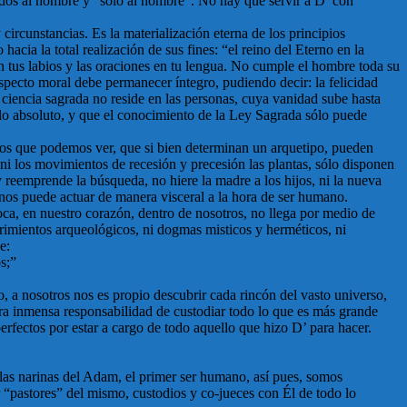
icados al hombre y “sólo al hombre”. No hay que servir a D’ con
ircunstancias. Es la materialización eterna de los principios
hacia la total realización de sus fines: “el reino del Eterno en la
en tus labios y las oraciones en tu lengua. No cumple el hombre toda su
aspecto moral debe permanecer íntegro, pudiendo decir: la felicidad
 ciencia sagrada no reside en las personas, cuya vanidad sube hasta
y lo absoluto, y que el conocimiento de la Ley Sagrada sólo puede
stros que podemos ver, que si bien determinan un arquetipo, pueden
 ni los movimientos de recesión y precesión las plantas, sólo disponen
y reemprende la búsqueda, no hiere la madre a los hijos, ni la nueva
nos puede actuar de manera visceral a la hora de ser humano.
 boca, en nuestro corazón, dentro de nosotros, no llega por medio de
ubrimientos arqueológicos, ni dogmas misticos y herméticos, ni
e:
s;”
do, a nosotros nos es propio descubrir cada rincón del vasto universo,
stra inmensa responsabilidad de custodiar todo lo que es más grande
rfectos por estar a cargo de todo aquello que hizo D’ para hacer.
r las narinas del Adam, el primer ser humano, así pues, somos
 “pastores” del mismo, custodios y co-jueces con Él de todo lo