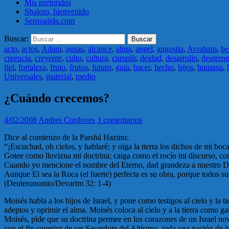
Mis preferidos
Shalom, bienvenido
Sernoajida.com
Buscar:
acto
,
actos
,
Adam
,
aguas
,
alcance
,
alma
,
angel
,
angustia
,
Avraham
,
be
creencia
,
creyente
,
culto
,
cultura
,
cumplir
,
deidad
,
desarrollo
,
deutero
fiel
,
fortaleza
,
fruto
,
frutos
,
futuro
,
guia
,
hacer
,
hecho
,
hijos
,
humana
,
Universales
,
material
,
medio
¿Cuándo crecemos?
4/02/2008
Andres Cordoves
3 comentarios
Dice al comienzo de la Parshá Hazinu:
“¡Escuchad, oh cielos, y hablaré; y oiga la tierra los dichos de mi boca
Gotee como llovizna mi doctrina; caiga como el rocío mi discurso, com
Cuando yo mencione el nombre del Eterno, dad grandeza a nuestro D
Aunque El sea la Roca (el fuerte) perfecta es su obra, porque todos sus 
(Deuteronomio/Devarim 32: 1-4)
Moisés habla a los hijos de Israel, y pone como testigos al cielo y la 
adeptos y oprimir el alma. Moisés coloca al cielo y a la tierra como ga
Moisés, pide que su doctrina permee en los corazones de un Israel nov
con el fin superior de ser Sacerdote del Altísimo, toda una nación de l