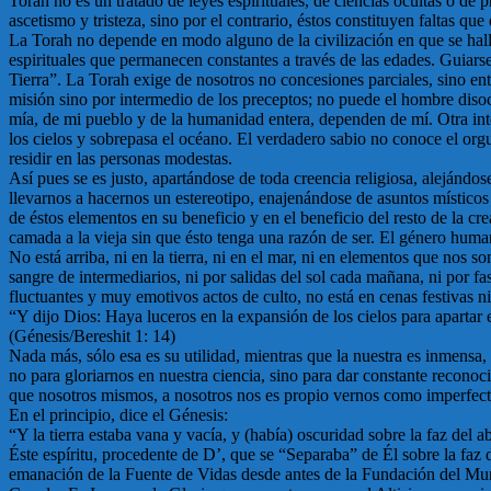
Torah no es un tratado de leyes espirituales, de ciencias ocultas o de
ascetismo y tristeza, sino por el contrario, éstos constituyen faltas qu
La Torah no depende en modo alguno de la civilización en que se halla,
espirituales que permanecen constantes a través de las edades. Guiarse p
Tierra”. La Torah exige de nosotros no concesiones parciales, sino ent
misión sino por intermedio de los preceptos; no puede el hombre disoc
mía, de mi pueblo y de la humanidad entera, dependen de mí. Otra inte
los cielos y sobrepasa el océano. El verdadero sabio no conoce el orgu
residir en las personas modestas.
Así pues se es justo, apartándose de toda creencia religiosa, alejánd
llevarnos a hacernos un estereotipo, enajenándose de asuntos místicos 
de éstos elementos en su beneficio y en el beneficio del resto de la c
camada a la vieja sin que ésto tenga una razón de ser. El género hum
No está arriba, ni en la tierra, ni en el mar, ni en elementos que nos 
sangre de intermediarios, ni por salidas del sol cada mañana, ni por f
fluctuantes y muy emotivos actos de culto, no está en cenas festivas n
“Y dijo Dios: Haya luceros en la expansión de los cielos para apartar
(Génesis/Bereshit 1: 14)
Nada más, sólo esa es su utilidad, mientras que la nuestra es inmensa, 
no para gloriarnos en nuestra ciencia, sino para dar constante recono
que nosotros mismos, a nosotros nos es propio vernos como imperfectos
En el principio, dice el Génesis:
“Y la tierra estaba vana y vacía, y (había) oscuridad sobre la faz del a
Éste espíritu, procedente de D’, que se “Separaba” de Él sobre la faz 
emanación de la Fuente de Vidas desde antes de la Fundación del Mund