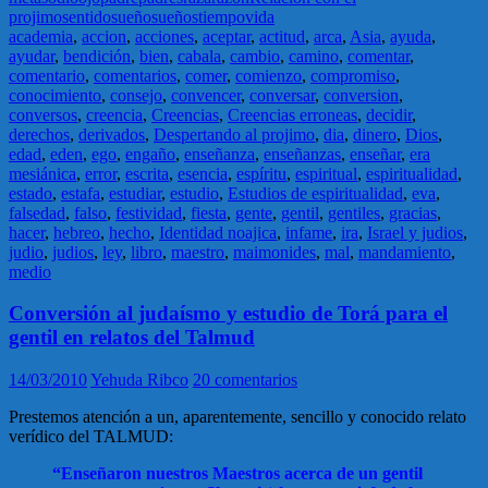
projimo
sentido
sueño
sueños
tiempo
vida
academia
,
accion
,
acciones
,
aceptar
,
actitud
,
arca
,
Asia
,
ayuda
,
ayudar
,
bendición
,
bien
,
cabala
,
cambio
,
camino
,
comentar
,
comentario
,
comentarios
,
comer
,
comienzo
,
compromiso
,
conocimiento
,
consejo
,
convencer
,
conversar
,
conversion
,
conversos
,
creencia
,
Creencias
,
Creencias erroneas
,
decidir
,
derechos
,
derivados
,
Despertando al projimo
,
dia
,
dinero
,
Dios
,
edad
,
eden
,
ego
,
engaño
,
enseñanza
,
enseñanzas
,
enseñar
,
era
mesiánica
,
error
,
escrita
,
esencia
,
espíritu
,
espiritual
,
espiritualidad
,
estado
,
estafa
,
estudiar
,
estudio
,
Estudios de espiritualidad
,
eva
,
falsedad
,
falso
,
festividad
,
fiesta
,
gente
,
gentil
,
gentiles
,
gracias
,
hacer
,
hebreo
,
hecho
,
Identidad noajica
,
infame
,
ira
,
Israel y judios
,
judio
,
judios
,
ley
,
libro
,
maestro
,
maimonides
,
mal
,
mandamiento
,
medio
Conversión al judaísmo y estudio de Torá para el
gentil en relatos del Talmud
14/03/2010
Yehuda Ribco
20 comentarios
Prestemos atención a un, aparentemente, sencillo y conocido relato
verídico del TALMUD:
“Enseñaron nuestros Maestros acerca de un gentil