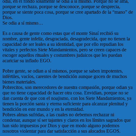
odia, en el fondo solamente se odia a sí mismo. Porque no se ama,
porque se rechaza, porque se desconoce, porque se desprecia,
porque se siente poca cosa, porque se cree apartado de la “mano” de
Dios.
Se odia a sí mismo…
Es a causa de gente como estas que el monte Sinaí recibió su
nombre, gente infeliz, desgraciada, desagradecida, que no tienen la
capacidad de ser leales a su identidad, que por ello repudian los
vitales y perfectos Siete Mandamientos, pero se creen capaces de
escoger aquellos rituales y costumbres judaicos que les puedan
acariciar su inflado EGO.
Pobre gente, se odian a sí mismos, porque se saben impotentes,
infértiles, vacíos, carentes de bendición aunque gocen de muchos
bienes materiales.
Pobrecitos, son merecedores de nuestra compasión, porque odian ya
que no tiene capacidad de hacer otra cosa. Envidian, porque no se
dan cuenta de que con el noajismo, con los Siete Mandamientos, ya
tienen la porción santa y eterna suficiente para alcanzar plenitud y
bendición en este mundo y en la eternidad.
Pobres almas sufridas, a las cuales no debemos rechazar ni
condenar, aunque sí ser tajantes y claros en los límites sagrados que
han sido impuestos por Dios y que en modo alguno podemos
nosotros violentar para dar satisfacción a sus alocados EGOS.