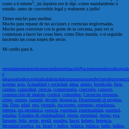
como a ti mismo”, ¡ni siquiera eso le dijo -como mandamiento o
estudio- antes de convertirlo legal y realmente a judío!
Tienes mucho para meditar.
Mucho para reparar de tus acciones y creencias tergiversadas.
Mucho para conversar con la gente de tu cercania, para ver si
comienzan a hacer las cosas bien, como Dios manda, o si seguirán
haciendo las cosas torpes dle necio.
Mi cariño para ti.
mental
mentira
mentiras
mes
mila
moré
nación
Naciones
nombre
odio
ojo
ol
e
ideas
oral
orden
original
palabra
palabras
pan
pastor
perfecto
poder
presenci
aceptar
,
acto
,
Actualidad y sociedad
,
alma
,
amigo
,
bendición
,
bien
,
camino
,
capacidad
,
ciencia
,
comprensión
,
conexión
,
conocer
,
construcción de shalom
,
control
,
costumbre
,
Creencias erroneas
,
cristo
,
cuerpo
,
cumplir
,
decidir
,
desgracia
,
Despertando al projimo
,
dia
,
Dios
,
edad
,
ego
,
ejemplo
,
encuentro
,
enemigo
,
enseñanza
,
entrega
,
era mesiánica
,
esencia
,
espiritual
,
espiritualidad
,
espiritul
,
estudiar
,
Estudios de espiritualidad
,
eterna
,
eternidad
,
eterno
,
eva
,
farsante
,
feliz
,
gente
,
gentil
,
gentiles
,
hacer
,
hebreo
,
herencia
,
Identidad noajica
,
ira
,
Israel y judios
,
judaica
,
judaico
,
judio
,
judios
,