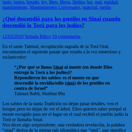
justo
,
justos
,
legado
,
ley
,
libro
,
libros
,
límites
,
luz
,
mal
,
maldad
,
mandamiento
,
Mandamientos Universales
,
material
,
medio
¿Qué descendió para los gentiles en Sinaí cuando
descendió la Torá para los judíos?
12/03/2010
Yehuda Ribco
19 comentarios
En el santo Talmud, recopilación sagrada de la Torá Oral,
encontramos el siguiente pasaje que resulta a la vez misterioso y
esclarecedor:
“¿Por qué se llama
Sinaí
al monte (en donde Dios
entregó la Torá a los judíos)?
Repondieron los sabios: es el monte en que
descendió la envidia/odio (
siná
) de los gentiles en
contra de Israel”
Talmud Babli, Shabbat 89a
Los sabios de la santa Tradición no dejan pasar detalles, ven el
bosque pero no dejan de ver el árbol. Ellos quieren saber porqué el
monte escogido para ser el lugar en el cual recibió el pueblo judío la
Torá se llamaba Sinaí.
Nos dicen algo sorprendente, una verdadera revelación, la palabra
“sinaí” deriva de la misma raíz idiomática que “siná”, que significa