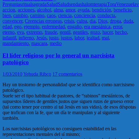
Preguntas
ritual
sagrada
Salud
Salud
senda
shalom
terapia
Tora
Venezuela
v
accion
,
acciones
,
alcohol
,
alma
,
amor
,
ayuda
,
bendición
,
beneficio
,
bien
,
cambio
,
camino
,
caos
,
ciencia
,
conciencia
,
conducta
,
convencer
,
Creencias erroneas
,
crisis
,
culpa
,
dia
,
Dios
,
droga
,
duda
,
edad
,
ego
,
ejemplo
,
enfermedad
,
engaño
,
era mesiánica
,
error
,
eterno
,
eva
,
extremo
,
fraude
,
gentil
,
gentiles
,
gozo
,
hacer
,
hecho
,
infantil
,
infierno
,
Jesús
,
justo
,
justos
,
labor
,
lealtad
,
mal
,
mandamiento
,
mascara
,
medio
El líder religioso por lo general un narcisista
patológico
1/03/2010
Yehuda Ribco
17 comentarios
Hay un trastorno de personalidad que se identifica como narcisismo
patológico.
Suele ser el tipo habitual de pastores, de “rabinos” mesiánicos, de
supuestos líderes de gentiles justos que siguen rutas de grueso error
(tal como tener por centro al tal Jesús en sus vidas), de esos déspotas
que trafican con la fe, que un día te manipulan y al siguiente
también.
Los narcisistas patológicos no consiguen estabilidad en las
representaciones mentales del sí mismo;