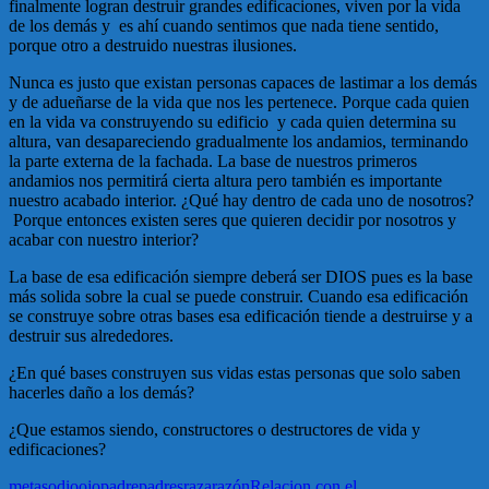
finalmente logran destruir grandes edificaciones, viven por la vida
de los demás y es ahí cuando sentimos que nada tiene sentido,
porque otro a destruido nuestras ilusiones.
Nunca es justo que existan personas capaces de lastimar a los demás
y de adueñarse de la vida que nos les pertenece. Porque cada quien
en la vida va construyendo su edificio y cada quien determina su
altura, van desapareciendo gradualmente los andamios, terminando
la parte externa de la fachada. La base de nuestros primeros
andamios nos permitirá cierta altura pero también es importante
nuestro acabado interior. ¿Qué hay dentro de cada uno de nosotros?
Porque entonces existen seres que quieren decidir por nosotros y
acabar con nuestro interior?
La base de esa edificación siempre deberá ser DIOS pues es la base
más solida sobre la cual se puede construir. Cuando esa edificación
se construye sobre otras bases esa edificación tiende a destruirse y a
destruir sus alrededores.
¿En qué bases construyen sus vidas estas personas que solo saben
hacerles daño a los demás?
¿Que estamos siendo, constructores o destructores de vida y
edificaciones?
metas
odio
ojo
padre
padres
raza
razón
Relacion con el