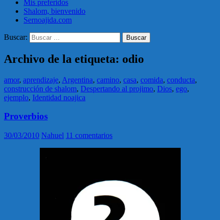
Mis preferidos
Shalom, bienvenido
Sernoajida.com
Buscar:
Archivo de la etiqueta: odio
amor
,
aprendizaje
,
Argentina
,
camino
,
casa
,
comida
,
conducta
,
construcción de shalom
,
Despertando al projimo
,
Dios
,
ego
,
ejemplo
,
Identidad noajica
Proverbios
30/03/2010
Nahuel
11 comentarios