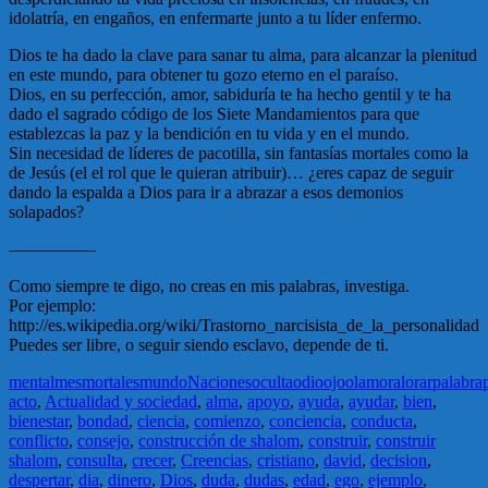
idolatría, en engaños, en enfermarte junto a tu líder enfermo.
Dios te ha dado la clave para sanar tu alma, para alcanzar la plenitud
en este mundo, para obtener tu gozo eterno en el paraíso.
Dios, en su perfección, amor, sabiduría te ha hecho gentil y te ha
dado el sagrado código de los Siete Mandamientos para que
establezcas la paz y la bendición en tu vida y en el mundo.
Sin necesidad de líderes de pacotilla, sin fantasías mortales como la
de Jesús (el el rol que le quieran atribuir)… ¿eres capaz de seguir
dando la espalda a Dios para ir a abrazar a esos demonios
solapados?
—————
Como siempre te digo, no creas en mis palabras, investiga.
Por ejemplo:
http://es.wikipedia.org/wiki/Trastorno_narcisista_de_la_personalidad
Puedes ser libre, o seguir siendo esclavo, depende de ti.
mental
mes
mortales
mundo
Naciones
oculta
odio
ojo
olam
oral
orar
palabra
acto
,
Actualidad y sociedad
,
alma
,
apoyo
,
ayuda
,
ayudar
,
bien
,
bienestar
,
bondad
,
ciencia
,
comienzo
,
conciencia
,
conducta
,
conflicto
,
consejo
,
construcción de shalom
,
construir
,
construir
shalom
,
consulta
,
crecer
,
Creencias
,
cristiano
,
david
,
decision
,
despertar
,
dia
,
dinero
,
Dios
,
duda
,
dudas
,
edad
,
ego
,
ejemplo
,