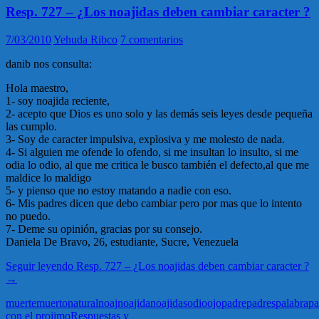
Resp. 727 – ¿Los noajidas deben cambiar caracter ?
7/03/2010
Yehuda Ribco
7 comentarios
danib nos consulta:
Hola maestro,
1- soy noajida reciente,
2- acepto que Dios es uno solo y las demás seis leyes desde pequeña
las cumplo.
3- Soy de caracter impulsiva, explosiva y me molesto de nada.
4- Si alguien me ofende lo ofendo, si me insultan lo insulto, si me
odia lo odio, al que me critica le busco también el defecto,al que me
maldice lo maldigo
5- y pienso que no estoy matando a nadie con eso.
6- Mis padres dicen que debo cambiar pero por mas que lo intento
no puedo.
7- Deme su opinión, gracias por su consejo.
Daniela De Bravo, 26, estudiante, Sucre, Venezuela
Seguir leyendo
Resp. 727 – ¿Los noajidas deben cambiar caracter ?
→
muerte
muerto
natural
noaj
noajida
noajidas
odio
ojo
padre
padres
palabra
pa
con el projimo
Respuestas y