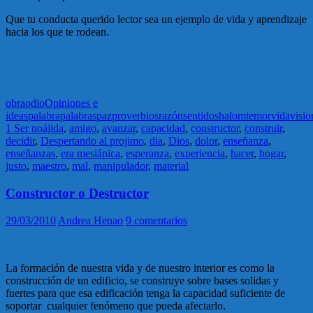
Que tu conducta querido lector sea un ejemplo de vida y aprendizaje
hacia los que te rodean.
obra
odio
Opiniones e
ideas
palabra
palabras
paz
proverbios
razón
sentido
shalom
temor
vida
visio
1 Ser noájida
,
amigo
,
avanzar
,
capacidad
,
constructor
,
construir
,
decidir
,
Despertando al projimo
,
dia
,
Dios
,
dolor
,
enseñanza
,
enseñanzas
,
era mesiánica
,
esperanza
,
experiencia
,
hacer
,
hogar
,
justo
,
maestro
,
mal
,
manipulador
,
material
Constructor o Destructor
29/03/2010
Andrea Henao
9 comentarios
La formación de nuestra vida y de nuestro interior es como la
construcción de un edificio, se construye sobre bases solidas y
fuertes para que esa edificación tenga la capacidad suficiente de
soportar cualquier fenómeno que pueda afectarlo.