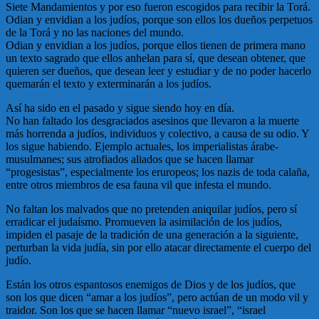
Siete Mandamientos y por eso fueron escogidos para recibir la Torá.
Odian y envidian a los judíos, porque son ellos los dueños perpetuos
de la Torá y no las naciones del mundo.
Odian y envidian a los judíos, porque ellos tienen de primera mano
un texto sagrado que ellos anhelan para sí, que desean obtener, que
quieren ser dueños, que desean leer y estudiar y de no poder hacerlo
quemarán el texto y exterminarán a los judíos.
Así ha sido en el pasado y sigue siendo hoy en día.
No han faltado los desgraciados asesinos que llevaron a la muerte
más horrenda a judíos, individuos y colectivo, a causa de su odio. Y
los sigue habiendo. Ejemplo actuales, los imperialistas árabe-
musulmanes; sus atrofiados aliados que se hacen llamar
“progesistas”, especialmente los eruropeos; los nazis de toda calaña,
entre otros miembros de esa fauna vil que infesta el mundo.
No faltan los malvados que no pretenden aniquilar judíos, pero sí
erradicar el judaísmo. Promueven la asimilación de los judíos,
impiden el pasaje de la tradición de una generación a la siguiente,
perturban la vida judía, sin por ello atacar directamente el cuerpo del
judío.
Están los otros espantosos enemigos de Dios y de los judíos, que
son los que dicen “amar a los judíos”, pero actúan de un modo vil y
traidor. Son los que se hacen llamar “nuevo israel”, “israel