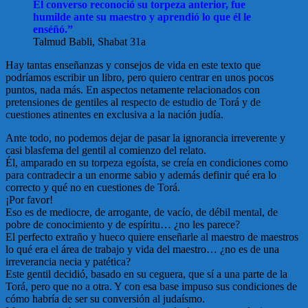
El converso reconoció su torpeza anterior, fue
humilde ante su maestro y aprendió lo que él le
enséñó.”
Talmud Babli, Shabat 31a
Hay tantas enseñanzas y consejos de vida en este texto que
podríamos escribir un libro, pero quiero centrar en unos pocos
puntos, nada más. En aspectos netamente relacionados con
pretensiones de gentiles al respecto de estudio de Torá y de
cuestiones atinentes en exclusiva a la nación judía.
Ante todo, no podemos dejar de pasar la ignorancia irreverente y
casi blasfema del gentil al comienzo del relato.
Él, amparado en su torpeza egoísta, se creía en condiciones como
para contradecir a un enorme sabio y además definir qué era lo
correcto y qué no en cuestiones de Torá.
¡Por favor!
Eso es de mediocre, de arrogante, de vacío, de débil mental, de
pobre de conocimiento y de espíritu… ¿no les parece?
El perfecto extraño y hueco quiere enseñarle al maestro de maestros
lo qué era el área de trabajo y vida del maestro… ¿no es de una
irreverancia necia y patética?
Este gentil decidió, basado en su ceguera, que sí a una parte de la
Torá, pero que no a otra. Y con esa base impuso sus condiciones de
cómo habría de ser su conversión al judaísmo.