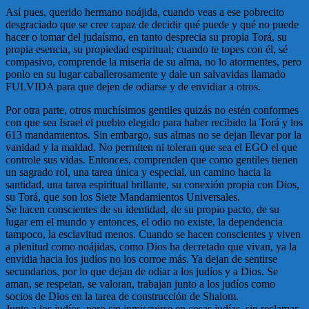
Así pues, querido hermano noájida, cuando veas a ese pobrecito
desgraciado que se cree capaz de decidir qué puede y qué no puede
hacer o tomar del judaísmo, en tanto desprecia su propia Torá, su
propia esencia, su propiedad espiritual; cuando te topes con él, sé
compasivo, comprende la miseria de su alma, no lo atormentes, pero
ponlo en su lugar caballerosamente y dale un salvavidas llamado
FULVIDA para que dejen de odiarse y de envidiar a otros.
Por otra parte, otros muchísimos gentiles quizás no estén conformes
con que sea Israel el pueblo elegido para haber recibido la Torá y los
613 mandamientos. Sin embargo, sus almas no se dejan llevar por la
vanidad y la maldad. No permiten ni toleran que sea el EGO el que
controle sus vidas. Entonces, comprenden que como gentiles tienen
un sagrado rol, una tarea única y especial, un camino hacia la
santidad, una tarea espiritual brillante, su conexión propia con Dios,
su Torá, que son los Siete Mandamientos Universales.
Se hacen conscientes de su identidad, de su propio pacto, de su
lugar em el mundo y entonces, el odio no existe, la dependencia
tampoco, la esclavitud menos. Cuando se hacen conscientes y viven
a plenitud como noájidas, como Dios ha decretado que vivan, ya la
envidia hacia los judíos no los corroe más. Ya dejan de sentirse
secundarios, por lo que dejan de odiar a los judíos y a Dios. Se
aman, se respetan, se valoran, trabajan junto a los judíos como
socios de Dios en la tarea de construcción de Shalom.
Junto a los judíos, pero sin inmiscuirse en cosas judías, sin reclamar