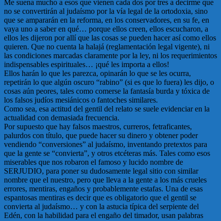
Me suena mucho a esos que vienen cada dos por tres a decirme que
no se convertirán al judaísmo por la vía legal de la ortodoxia, sino
que se ampararán en la reforma, en los conservadores, en su fe, en
vaya uno a saber en qué… porque ellos creen, ellos escucharon, a
ellos les dijeron por allí que las cosas se pueden hacer así como ellos
quieren. Que no cuenta la halajá (reglamentación legal vigente), ni
las condiciones marcadas claramente por la ley, ni los requerimientos
indispensables espirituales… ¡qué les importa a ellos!
Ellos harán lo que les parezca, opinarán lo que se les ocurra,
repetirán lo que algún oscuro “rabino” (si es que lo fuera) les dijo, o
cosas aún peores, tales como comerse la fantasía burda y tóxica de
los falsos judíos mesiánicos o fantoches similares.
Como sea, esa actitud del gentil del relato se suele evidenciar en la
actualidad con demasiada frecuencia.
Por supuesto que hay falsos maestros, curreros, fetraficantes,
palurdos con título, que puede hacer su dinero y obtener poder
vendiendo “conversiones” al judaísmo, inventando pretextos para
que la gente se “convierta”, y otros etcéteras más. Tales como esos
miserables que nos robaron el famoso y lucido nombre de
SERJUDIO, para poner su dudosamente legal sitio con similar
nombre que el nuestro, pero que lleva a la gente a los más crueles
errores, mentiras, engaños y probablemente estafas. Una de esas
espantosas mentiras es decir que es obligatorio que el gentil se
convierta al judaísmo… y con la astucia típica del serpiente del
Edén, con la habilidad para el engaño del timador, usan palabras