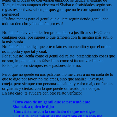
gentil en proceso de conversión tampoco se dedica al estudio de
Torá, tal como tampoco observa el Shabat o festividades según sus
reglas respectivas; saben porqué: ¡por qué no le corresponde ni le
pertenece!
¡Cuánto menos para el gentil que quiere seguir siendo gentil, con
todo su derecho y bendición por eso!
No faltará el avivado de siempre que busca justificar su EGO con
cualquier cosa, por supuesto que también con la mentira más sutil o
la más burda.
No faltará el que diga que este relato es un cuentito y que el orden
no importa y que tal y cual.
Por supuesto, actúa como el gentil del relato, pretendiendo cosas que
no son, imponiendo sus falsedades como si fueran verdaderas.
Es lo que hacen siempre, esos pastores del error.
Pero, que no quede en mis palabras, no me creas a mí en nada de lo
que te digo por favor, no me creas, sino que analiza, investiga,
coteja, pero siempre con personas de altura y valor real, con fuentes
originales y ciertas, con lo que puede ser usado para cotejar.
En este caso, te ayudaré con otro relato verídico:
“Otro caso de un gentil que se presentó ante
Shamai, a quien le dijo:
‘Conviérteme con la condición de que me digas
TODA la Torá mientras me sostengo en un solo pie’.