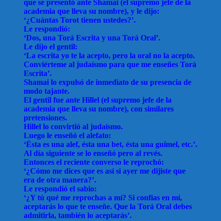
que se presentó ante Shamai (el supremo jefe de la
academia que lleva su nombre), y le dijo:
‘¿Cuántas Torot tienen ustedes?’.
Le respondió:
‘Dos, una Torá Escrita y una Torá Oral’.
Le dijo el gentil:
‘La escrita yo te la acepto, pero la oral no la acepto.
Conviérteme al judaísmo para que me enseñes Torá
Escrita’.
Shamai lo expulsó de inmediato de su presencia de
modo tajante.
El gentil fue ante Hillel (el supremo jefe de la
academia que lleva su nombre), con similares
pretensiones.
Hillel lo convirtió al judaísmo.
Luego le enseñó el alefato:
‘Ésta es una alef, ésta una bet, ésta una guimel, etc.’.
Al día siguiente se lo enseñó pero al revés.
Entonces el reciente converso le reprochó:
‘¿Cómo me dices que es así si ayer me dijiste que
era de otra manera?’.
Le respondió el sabio:
‘¿Y tú qué me reprochas a mí? Si confías en mí,
aceptarás lo que te enseñe. Que la Torá Oral debes
admitirla, también lo aceptarás’.