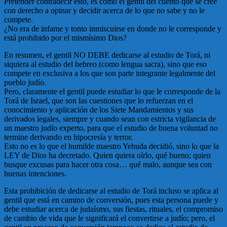
Pretender contradecir esto, es como el gentil del cuento que se cree
con derecho a opinar y decidir acerca de lo que no sabe y no le
compete.
¿No era de infame y tonto inmiscuirse en donde no le corresponde y
está prohibido por el mismísimo Dios?
En resumen, el gentil NO DEBE dedicarse al estudio de Torá, ni
siquiera al estudio del hebreo (como lengua sacra), sino que eso
compete en exclusiva a los que son parte integrante legalmente del
pueblo judío.
Pero, claramente el gentil puede estudiar lo que le corresponde de la
Torá de Israel, que son las cuestiones que lo refuerzan en el
conocimiento y aplicación de los Siete Mandamientos y sus
derivados legales, siempre y cuando sean con estricta vigilancia de
un maestro judío experto, para que el estudio de buena voluntad no
termine derivando en hipocresía y terror.
Esto no es lo que el humilde maestro Yehuda decidió, sino lo que la
LEY de Dios ha decretado. Quien quiera oírlo, qué bueno; quien
busque excusas para hacer otra cosa… qué malo, aunque sea con
buenas intenciones.
Esta prohibición de dedicarse al estudio de Torá incluso se aplica al
gentil que está en camino de conversión, pues esta persona puede y
debe estudiar acerca de judaísmo, sus fiestas, rituales, el compromiso
de cambio de vida que le significará el convertirse a judío; pero, el