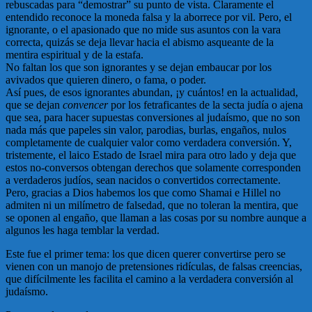
rebuscadas para “demostrar” su punto de vista. Claramente el
entendido reconoce la moneda falsa y la aborrece por vil. Pero, el
ignorante, o el apasionado que no mide sus asuntos con la vara
correcta, quizás se deja llevar hacia el abismo asqueante de la
mentira espiritual y de la estafa.
No faltan los que son ignorantes y se dejan embaucar por los
avivados que quieren dinero, o fama, o poder.
Así pues, de esos ignorantes abundan, ¡y cuántos! en la actualidad,
que se dejan
convencer
por los fetraficantes de la secta judía o ajena
que sea, para hacer supuestas conversiones al judaísmo, que no son
nada más que papeles sin valor, parodias, burlas, engaños, nulos
completamente de cualquier valor como verdadera conversión. Y,
tristemente, el laico Estado de Israel mira para otro lado y deja que
estos no-conversos obtengan derechos que solamente corresponden
a verdaderos judíos, sean nacidos o convertidos correctamente.
Pero, gracias a Dios habemos los que como Shamai e Hillel no
admiten ni un milímetro de falsedad, que no toleran la mentira, que
se oponen al engaño, que llaman a las cosas por su nombre aunque a
algunos les haga temblar la verdad.
Este fue el primer tema: los que dicen querer convertirse pero se
vienen con un manojo de pretensiones ridículas, de falsas creencias,
que difícilmente les facilita el camino a la verdadera conversión al
judaísmo.