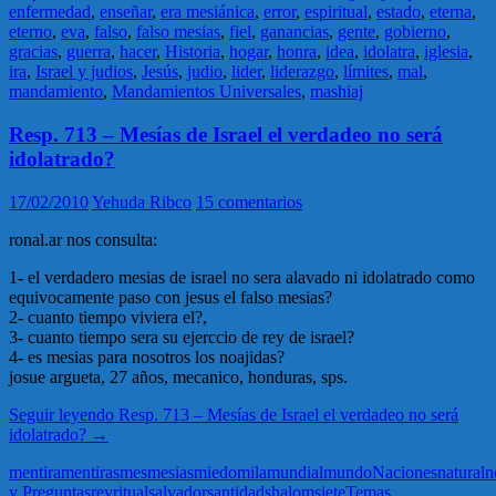
enfermedad
,
enseñar
,
era mesiánica
,
error
,
espiritual
,
estado
,
eterna
,
eterno
,
eva
,
falso
,
falso mesias
,
fiel
,
ganancias
,
gente
,
gobierno
,
gracias
,
guerra
,
hacer
,
Historia
,
hogar
,
honra
,
idea
,
idolatra
,
iglesia
,
ira
,
Israel y judios
,
Jesús
,
judio
,
lider
,
liderazgo
,
límites
,
mal
,
mandamiento
,
Mandamientos Universales
,
mashiaj
Resp. 713 – Mesías de Israel el verdadeo no será
idolatrado?
17/02/2010
Yehuda Ribco
15 comentarios
ronal.ar nos consulta:
1- el verdadero mesias de israel no sera alavado ni idolatrado como
equivocamente paso con jesus el falso mesias?
2- cuanto tiempo viviera el?,
3- cuanto tiempo sera su ejerccio de rey de israel?
4- es mesias para nosotros los noajidas?
josue argueta, 27 años, mecanico, honduras, sps.
Seguir leyendo
Resp. 713 – Mesías de Israel el verdadeo no será
idolatrado?
→
mentira
mentiras
mes
mesias
miedo
mila
mundial
mundo
Naciones
natural
n
y Preguntas
rey
ritual
salvador
santidad
shalom
siete
Temas