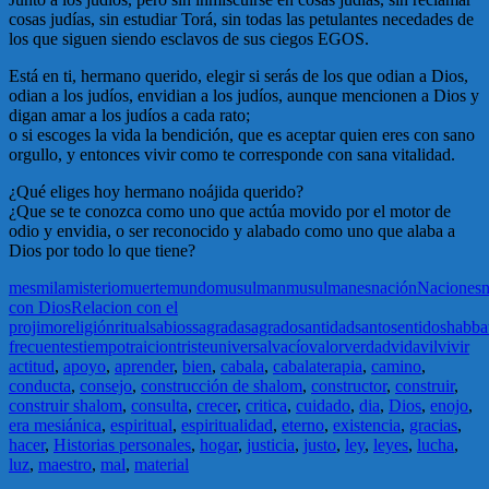
cosas judías, sin estudiar Torá, sin todas las petulantes necedades de
los que siguen siendo esclavos de sus ciegos EGOS.
Está en ti, hermano querido, elegir si serás de los que odian a Dios,
odian a los judíos, envidian a los judíos, aunque mencionen a Dios y
digan amar a los judíos a cada rato;
o si escoges la vida la bendición, que es aceptar quien eres con sano
orgullo, y entonces vivir como te corresponde con sana vitalidad.
¿Qué eliges hoy hermano noájida querido?
¿Que se te conozca como uno que actúa movido por el motor de
odio y envidia, o ser reconocido y alabado como uno que alaba a
Dios por todo lo que tiene?
mes
mila
misterio
muerte
mundo
musulman
musulmanes
nación
Naciones
n
con Dios
Relacion con el
projimo
religión
ritual
sabios
sagrada
sagrado
santidad
santo
sentido
shabba
frecuentes
tiempo
traicion
triste
universal
vacío
valor
verdad
vida
vil
vivir
actitud
,
apoyo
,
aprender
,
bien
,
cabala
,
cabalaterapia
,
camino
,
conducta
,
consejo
,
construcción de shalom
,
constructor
,
construir
,
construir shalom
,
consulta
,
crecer
,
critica
,
cuidado
,
dia
,
Dios
,
enojo
,
era mesiánica
,
espiritual
,
espiritualidad
,
eterno
,
existencia
,
gracias
,
hacer
,
Historias personales
,
hogar
,
justicia
,
justo
,
ley
,
leyes
,
lucha
,
luz
,
maestro
,
mal
,
material