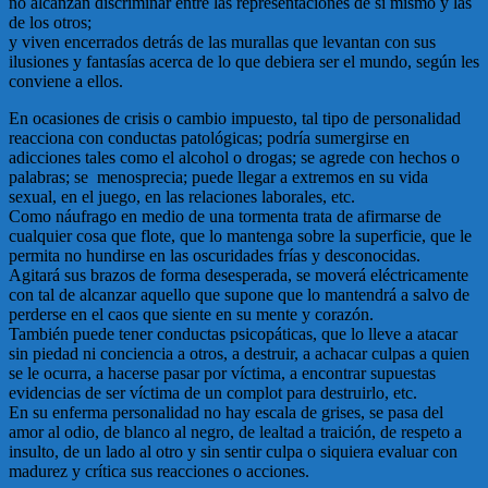
no alcanzan discriminar entre las representaciones de sí mismo y las
de los otros;
y viven encerrados detrás de las murallas que levantan con sus
ilusiones y fantasías acerca de lo que debiera ser el mundo, según les
conviene a ellos.
En ocasiones de crisis o cambio impuesto, tal tipo de personalidad
reacciona con conductas patológicas; podría sumergirse en
adicciones tales como el alcohol o drogas; se agrede con hechos o
palabras; se menosprecia; puede llegar a extremos en su vida
sexual, en el juego, en las relaciones laborales, etc.
Como náufrago en medio de una tormenta trata de afirmarse de
cualquier cosa que flote, que lo mantenga sobre la superficie, que le
permita no hundirse en las oscuridades frías y desconocidas.
Agitará sus brazos de forma desesperada, se moverá eléctricamente
con tal de alcanzar aquello que supone que lo mantendrá a salvo de
perderse en el caos que siente en su mente y corazón.
También puede tener conductas psicopáticas, que lo lleve a atacar
sin piedad ni conciencia a otros, a destruir, a achacar culpas a quien
se le ocurra, a hacerse pasar por víctima, a encontrar supuestas
evidencias de ser víctima de un complot para destruirlo, etc.
En su enferma personalidad no hay escala de grises, se pasa del
amor al odio, de blanco al negro, de lealtad a traición, de respeto a
insulto, de un lado al otro y sin sentir culpa o siquiera evaluar con
madurez y crítica sus reacciones o acciones.