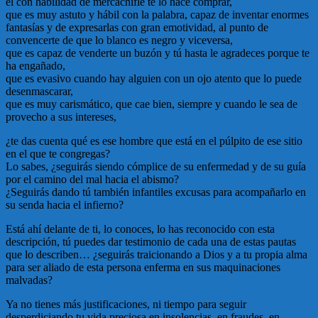
él con habilidad de mercachifle te lo hace comprar,
que es muy astuto y hábil con la palabra, capaz de inventar enormes
fantasías y de expresarlas con gran emotividad, al punto de
convencerte de que lo blanco es negro y viceversa,
que es capaz de venderte un buzón y tú hasta le agradeces porque te
ha engañado,
que es evasivo cuando hay alguien con un ojo atento que lo puede
desenmascarar,
que es muy carismático, que cae bien, siempre y cuando le sea de
provecho a sus intereses,
¿te das cuenta qué es ese hombre que está en el púlpito de ese sitio
en el que te congregas?
Lo sabes, ¿seguirás siendo cómplice de su enfermedad y de su guía
por el camino del mal hacia el abismo?
¿Seguirás dando tú también infantiles excusas para acompañarlo en
su senda hacia el infierno?
Está ahí delante de ti, lo conoces, lo has reconocido con esta
descripción, tú puedes dar testimonio de cada una de estas pautas
que lo describen… ¿seguirás traicionando a Dios y a tu propia alma
para ser aliado de esta persona enferma en sus maquinaciones
malvadas?
Ya no tienes más justificaciones, ni tiempo para seguir
desperdiciando tu vida preciosa en insolencias, en fraudes, en