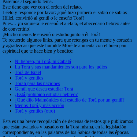
Pasemos al segundo tema.
Éste tiene que ver con el orden del relato.
Léelo y responde por favor: ¿qué hizo primero el sabio de sabios
Hillel, convirtió al gentil o le enseñó Torá?
Pues… ¡ni siquiera le enseñó el alefato, el abecedario hebreo antes
de convertirlo!
¡Mucho menos le enseñó o estudio junto a él Torá!
Te recuerdo algunos links, para que retengas en tu mente y corazón
y agradezcas que este humilde Moré te alimenta con el buen pan
espiritual que te hace bien y bendice:
Ni hebreo, ni Torá, ni Cabalá
La Torá y sus mandamientos son para los judíos
Torá de Israel
Torá y gentiles
Torah para las naciones
Gentil que desea estudiar Torá
¿Está prohibido estudiar hebreo?
¿Qué dijo Maimónides del estudio de Torá por un gentil?
Menos Torá y más acción
Torá y gentiles (otro)
Esta es una breve recopilación de decenas de textos que publicamos
que están avalados y basados en la Torá misma, en la legislación
correspondiente, en las palabras de los Sabios de todas las épocas.