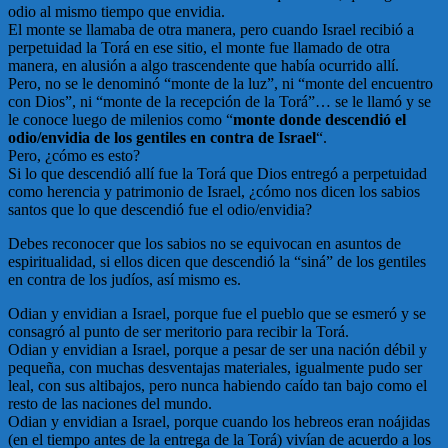
odio al mismo tiempo que envidia.
El monte se llamaba de otra manera, pero cuando Israel recibió a
perpetuidad la Torá en ese sitio, el monte fue llamado de otra
manera, en alusión a algo trascendente que había ocurrido allí.
Pero, no se le denominó “monte de la luz”, ni “monte del encuentro
con Dios”, ni “monte de la recepción de la Torá”… se le llamó y se
le conoce luego de milenios como “
monte donde descendió el
odio/envidia de los gentiles en contra de Israel
“.
Pero, ¿cómo es esto?
Si lo que descendió allí fue la Torá que Dios entregó a perpetuidad
como herencia y patrimonio de Israel, ¿cómo nos dicen los sabios
santos que lo que descendió fue el odio/envidia?
Debes reconocer que los sabios no se equivocan en asuntos de
espiritualidad, si ellos dicen que descendió la “siná” de los gentiles
en contra de los judíos, así mismo es.
Odian y envidian a Israel, porque fue el pueblo que se esmeró y se
consagró al punto de ser meritorio para recibir la Torá.
Odian y envidian a Israel, porque a pesar de ser una nación débil y
pequeña, con muchas desventajas materiales, igualmente pudo ser
leal, con sus altibajos, pero nunca habiendo caído tan bajo como el
resto de las naciones del mundo.
Odian y envidian a Israel, porque cuando los hebreos eran noájidas
(en el tiempo antes de la entrega de la Torá) vivían de acuerdo a los