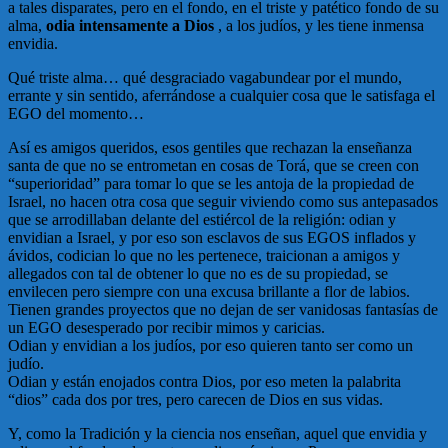
a tales disparates, pero en el fondo, en el triste y patético fondo de su
alma,
odia intensamente a Dios
, a los judíos, y les tiene inmensa
envidia.
Qué triste alma… qué desgraciado vagabundear por el mundo,
errante y sin sentido, aferrándose a cualquier cosa que le satisfaga el
EGO del momento…
Así es amigos queridos, esos gentiles que rechazan la enseñanza
santa de que no se entrometan en cosas de Torá, que se creen con
“superioridad” para tomar lo que se les antoja de la propiedad de
Israel, no hacen otra cosa que seguir viviendo como sus antepasados
que se arrodillaban delante del estiércol de la religión: odian y
envidian a Israel, y por eso son esclavos de sus EGOS inflados y
ávidos, codician lo que no les pertenece, traicionan a amigos y
allegados con tal de obtener lo que no es de su propiedad, se
envilecen pero siempre con una excusa brillante a flor de labios.
Tienen grandes proyectos que no dejan de ser vanidosas fantasías de
un EGO desesperado por recibir mimos y caricias.
Odian y envidian a los judíos, por eso quieren tanto ser como un
judío.
Odian y están enojados contra Dios, por eso meten la palabrita
“dios” cada dos por tres, pero carecen de Dios en sus vidas.
Y, como la Tradición y la ciencia nos enseñan, aquel que envidia y