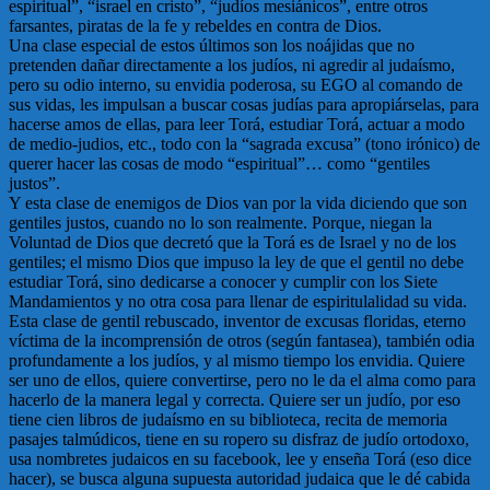
espiritual”, “israel en cristo”, “judíos mesiánicos”, entre otros
farsantes, piratas de la fe y rebeldes en contra de Dios.
Una clase especial de estos últimos son los noájidas que no
pretenden dañar directamente a los judíos, ni agredir al judaísmo,
pero su odio interno, su envidia poderosa, su EGO al comando de
sus vidas, les impulsan a buscar cosas judías para apropiárselas, para
hacerse amos de ellas, para leer Torá, estudiar Torá, actuar a modo
de medio-judios, etc., todo con la “sagrada excusa” (tono irónico) de
querer hacer las cosas de modo “espiritual”… como “gentiles
justos”.
Y esta clase de enemigos de Dios van por la vida diciendo que son
gentiles justos, cuando no lo son realmente. Porque, niegan la
Voluntad de Dios que decretó que la Torá es de Israel y no de los
gentiles; el mismo Dios que impuso la ley de que el gentil no debe
estudiar Torá, sino dedicarse a conocer y cumplir con los Siete
Mandamientos y no otra cosa para llenar de espiritulalidad su vida.
Esta clase de gentil rebuscado, inventor de excusas floridas, eterno
víctima de la incomprensión de otros (según fantasea), también odia
profundamente a los judíos, y al mismo tiempo los envidia. Quiere
ser uno de ellos, quiere convertirse, pero no le da el alma como para
hacerlo de la manera legal y correcta. Quiere ser un judío, por eso
tiene cien libros de judaísmo en su biblioteca, recita de memoria
pasajes talmúdicos, tiene en su ropero su disfraz de judío ortodoxo,
usa nombretes judaicos en su facebook, lee y enseña Torá (eso dice
hacer), se busca alguna supuesta autoridad judaica que le dé cabida