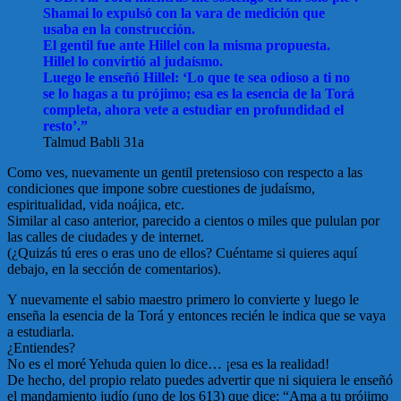
Shamai lo expulsó con la vara de medición que
usaba en la construcción.
El gentil fue ante Hillel con la misma propuesta.
Hillel lo convirtió al judaísmo.
Luego le enseñó Hillel: ‘Lo que te sea odioso a ti no
se lo hagas a tu prójimo; esa es la esencia de la Torá
completa, ahora vete a estudiar en profundidad el
resto’.”
Talmud Babli 31a
Como ves, nuevamente un gentil pretensioso con respecto a las
condiciones que impone sobre cuestiones de judaísmo,
espiritualidad, vida noájica, etc.
Similar al caso anterior, parecido a cientos o miles que pululan por
las calles de ciudades y de internet.
(¿Quizás tú eres o eras uno de ellos? Cuéntame si quieres aquí
debajo, en la sección de comentarios).
Y nuevamente el sabio maestro primero lo convierte y luego le
enseña la esencia de la Torá y entonces recién le indica que se vaya
a estudiarla.
¿Entiendes?
No es el moré Yehuda quien lo dice… ¡esa es la realidad!
De hecho, del propio relato puedes advertir que ni siquiera le enseñó
el mandamiento judío (uno de los 613) que dice: “Ama a tu prójimo