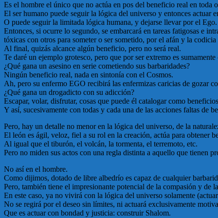
Es el hombre el único que no actúa en pos del beneficio real en toda oc
El ser humano puede seguir la lógica del universo y entonces actuar 
O puede seguir la limitada lógica humana, y dejarse llevar por el Ego.
Entonces, si ocurre lo segundo, se embarcará en tareas fatigosas e int
tóxicas con otros para someter o ser sometido, por el afán y la codicia
Al final, quizás alcance algún beneficio, pero no será real.
Te daré un ejemplo grotesco, pero que por ser extremo es sumamente 
¿Qué gana un asesino en serie cometiendo sus barbaridades?
Ningún beneficio real, nada en sintonía con el Cosmos.
Ah, pero su enfermo EGO recibirá las enfermizas caricias de gozar con
¿Qué gana un drogadicto con su adicción?
Escapar, volar, disfrutar, cosas que puede él catalogar como beneficio
Y así, sucesivamente con todas y cada una de las acciones faltas de b
Pero, hay un detalle no menor en la lógica del universo, de la natural
El león es ágil, veloz, fiel a su rol en la creación, actúa para obtener b
Al igual que el tiburón, el volcán, la tormenta, el terremoto, etc.
Pero no miden sus actos con una regla distinta a aquello que tienen p
No así en el hombre.
Como dijimos, dotado de libre albedrío es capaz de cualquier barbar
Pero, también tiene el impresionante potencial de la compasión y de l
En este caso, ya no vivirá con la lógica del universo solamente (actuar 
No se regirá por el deseo sin límites, ni actuará exclusivamente motiv
Que es actuar con bondad y justicia: construir Shalom.