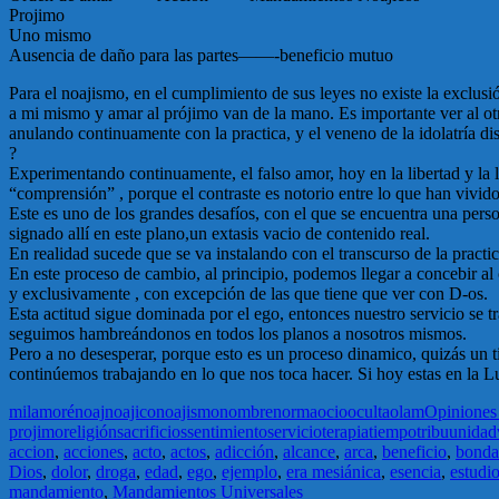
Projimo
Uno mismo
Ausencia de daño para las partes——-beneficio mutuo
Para el noajismo, en el cumplimiento de sus leyes no existe la exclu
a mi mismo y amar al prójimo van de la mano. Es importante ver al o
anulando continuamente con la practica, y el veneno de la idolatría d
?
Experimentando continuamente, el falso amor, hoy en la libertad y la l
“comprensión” , porque el contraste es notorio entre lo que han vivido
Este es uno de los grandes desafíos, con el que se encuentra una person
signado allí en este plano,un extasis vacio de contenido real.
En realidad sucede que se va instalando con el transcurso de la pract
En este proceso de cambio, al principio, podemos llegar a concebir al
y exclusivamente , con excepción de las que tiene que ver con D-os.
Esta actitud sigue dominada por el ego, entonces nuestro servicio se
seguimos hambreándonos en todos los planos a nosotros mismos.
Pero a no desesperar, porque esto es un proceso dinamico, quizás un
continúemos trabajando en lo que nos toca hacer. Si hoy estas en la Lu
mila
moré
noaj
noajico
noajismo
nombre
norma
ocio
oculta
olam
Opiniones 
projimo
religión
sacrificios
sentimiento
servicio
terapia
tiempo
tribu
unidad
accion
,
acciones
,
acto
,
actos
,
adicción
,
alcance
,
arca
,
beneficio
,
bond
Dios
,
dolor
,
droga
,
edad
,
ego
,
ejemplo
,
era mesiánica
,
esencia
,
estudi
mandamiento
,
Mandamientos Universales