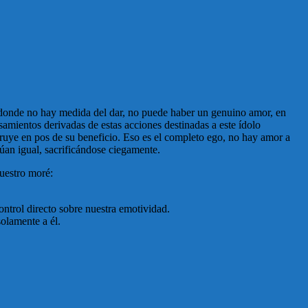
que donde no hay medida del dar, no puede haber un genuino amor, en
samientos derivadas de estas acciones destinadas a este ídolo
truye en pos de su beneficio. Eso es el completo ego, no hay amor a
túan igual, sacrificándose ciegamente.
nuestro moré:
ntrol directo sobre nuestra emotividad.
solamente a él.