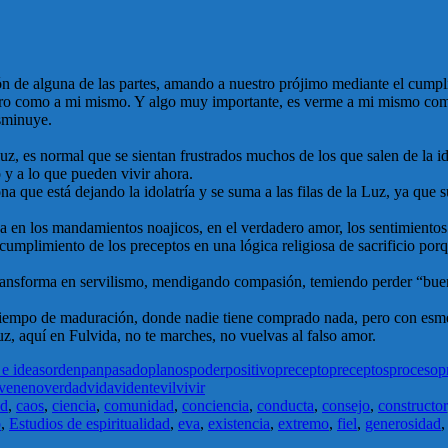
sión de alguna de las partes, amando a nuestro prójimo mediante el cu
tro como a mi mismo. Y algo muy importante, es verme a mi mismo como
isminuye.
uz, es normal que se sientan frustrados muchos de los que salen de la id
 y a lo que pueden vivir ahora.
a que está dejando la idolatría y se suma a las filas de la Luz, ya que 
ica en los mandamientos noajicos, en el verdadero amor, los sentimiento
 cumplimiento de los preceptos en una lógica religiosa de sacrificio po
 transforma en servilismo, mendigando compasión, temiendo perder “buen
 tiempo de maduración, donde nadie tiene comprado nada, pero con esme
z, aquí en Fulvida, no te marches, no vuelvas al falso amor.
e ideas
orden
pan
pasado
planos
poder
positivo
precepto
preceptos
proceso
p
veneno
verdad
vida
vidente
vil
vivir
ad
,
caos
,
ciencia
,
comunidad
,
conciencia
,
conducta
,
consejo
,
constructor
o
,
Estudios de espiritualidad
,
eva
,
existencia
,
extremo
,
fiel
,
generosidad