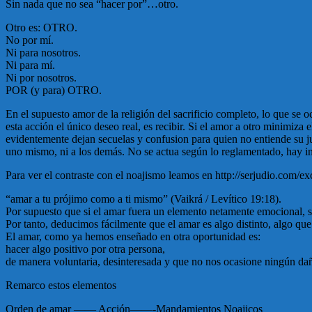
Sin nada que no sea “hacer por”…otro.
Otro es: OTRO.
No por mí.
Ni para nosotros.
Ni para mí.
Ni por nosotros.
POR (y para) OTRO.
En el supuesto amor de la religión del sacrificio completo, lo que se
esta acción el único deseo real, es recibir. Si el amor a otro minimi
evidentemente dejan secuelas y confusion para quien no entiende su j
uno mismo, ni a los demás. No se actua según lo reglamentado, hay inter
Para ver el contraste con el noajismo leamos en http://serjudio.com/
“amar a tu prójimo como a ti mismo” (Vaikrá / Levítico 19:18).
Por supuesto que si el amar fuera un elemento netamente emocional, se
Por tanto, deducimos fácilmente que el amar es algo distinto, algo que
El amar, como ya hemos enseñado en otra oportunidad es:
hacer algo positivo por otra persona,
de manera voluntaria, desinteresada y que no nos ocasione ningún da
Remarco estos elementos
Orden de amar —— Acción——-Mandamientos Noajicos