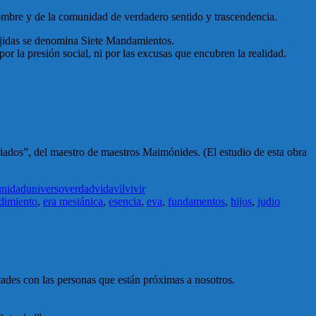
hombre y de la comunidad de verdadero sentido y trascendencia.
oájidas se denomina Siete Mandamientos.
por la presión social, ni por las excusas que encubren la realidad.
rriados”, del maestro de maestros Maimónides. (El estudio de esta obra
unidad
universo
verdad
vida
vil
vivir
dimiento
,
era mesiánica
,
esencia
,
eva
,
fundamentos
,
hijos
,
judio
tades con las personas que están próximas a nosotros.