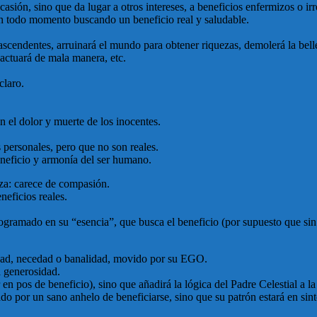
asión, sino que da lugar a otros intereses, a beneficios enfermizos o irr
en todo momento buscando un beneficio real y saludable.
rascendentes, arruinará el mundo para obtener riquezas, demolerá la bel
 actuará de mala manera, etc.
claro.
 el dolor y muerte de los inocentes.
s personales, pero que no son reales.
eneficio y armonía del ser humano.
eza: carece de compasión.
eneficios reales.
rogramado en su “esencia”, que busca el beneficio (por supuesto que si
idad, necedad o banalidad, movido por su EGO.
a generosidad.
en pos de beneficio), sino que añadirá la lógica del Padre Celestial a la
ado por un sano anhelo de beneficiarse, sino que su patrón estará en sin