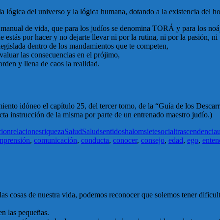
la lógica del universo y la lógica humana, dotando a la existencia del 
 al manual de vida, que para los judíos se denomina TORÁ y para los n
stás por hacer y no dejarte llevar ni por la rutina, ni por la pasión, ni 
 legislada dentro de los mandamientos que te competen,
evaluar las consecuencias en el prójimo,
den y llena de caos la realidad.
amiento idóneo el capítulo 25, del tercer tomo, de la “Guía de los Desca
ecta instrucción de la misma por parte de un entrenado maestro judío.)
cion
relaciones
riqueza
Salud
Salud
sentido
shalom
siete
social
trascendencia
mprensión
,
comunicación
,
conducta
,
conocer
,
consejo
,
edad
,
ego
,
enten
las cosas de nuestra vida, podemos reconocer que solemos tener dificul
en las pequeñas.