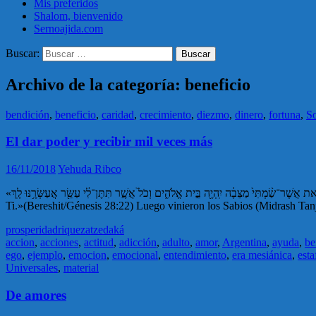
Mis preferidos
Shalom, bienvenido
Sernoajida.com
Buscar:
Archivo de la categoría: beneficio
bendición
,
beneficio
,
caridad
,
crecimiento
,
diezmo
,
dinero
,
fortuna
,
So
El dar poder y recibir mil veces más
16/11/2018
Yehuda Ribco
«וְהָאֶ֣בֶן הַזֹּ֗את אֲשֶׁר־שַׂ֨מְתִּי֙ מַצֵּבָ֔ה יִֽהְיֶ֖ה בֵּ֣ית אֱלֹהִ֑ים וְכֹל֙ אֲשֶׁ֣ר תִּתֶּן־לִ֔י עַשֵּׂ֖ר אֲעַשְּׂרֶ֥נּוּ לָֽךְ : Esta piedra que he puesto como memorial será una casa de Elohim, y de todo lo que Me des, el diezmo diezmaré para
prosperidad
riqueza
tzedaká
accion
,
acciones
,
actitud
,
adicción
,
adulto
,
amor
,
Argentina
,
ayuda
,
be
ego
,
ejemplo
,
emocion
,
emocional
,
entendimiento
,
era mesiánica
,
esta
Universales
,
material
De amores