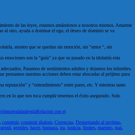
mplimiento de las leyes, estamos amándonos a nosotros mismos. Amarme
 al otro, ayuda a dominar el ego, el deseo de dominio se va
olatría, sienten que se quedan sin emoción, sin “amor “, sin
sus emociones son la “guía” ya que su pasado en la idolatría esta
s adecuados. Pasamos de sentimientos adultos y dejamos los infantiles.
rque pensamos nuestras acciones deben estar abocadas al prójimo pura
a reputación” y “entendimiento” entre pares, etc. Y mientras tanto
ro en lo que nos toca cumplir tenemos el éxito asegurado. Solo
rójimo
realidad
regla
Relacion con el
,
construir
,
construir shalom
,
Creencias
,
Despertando al projimo
,
,
gentil
,
gentiles
,
hacer
,
humana
,
ira
,
justicia
,
límites
,
maestro
,
mal
,