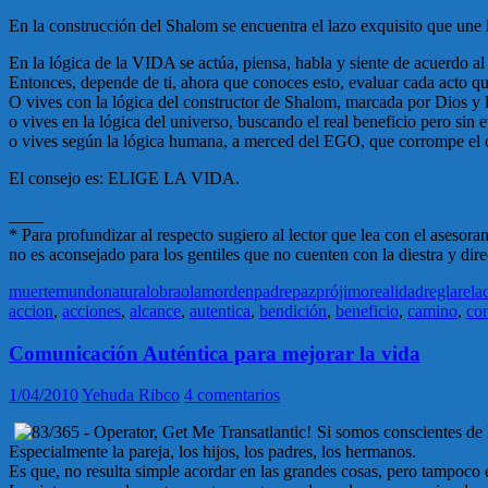
En la construcción del Shalom se encuentra el lazo exquisito que une 
En la lógica de la VIDA se actúa, piensa, habla y siente de acuerdo
Entonces, depende de ti, ahora que conoces esto, evaluar cada acto que e
O vives con la lógica del constructor de Shalom, marcada por Dios y
o vives en la lógica del universo, buscando el real beneficio pero sin 
o vives según la lógica humana, a merced del EGO, que corrompe el or
El consejo es: ELIGE LA VIDA.
____
* Para profundizar al respecto sugiero al lector que lea con el asesor
no es aconsejado para los gentiles que no cuenten con la diestra y dir
muerte
mundo
natural
obra
olam
orden
padre
paz
prójimo
realidad
regla
rela
accion
,
acciones
,
alcance
,
autentica
,
bendición
,
beneficio
,
camino
,
co
Comunicación Auténtica para mejorar la vida
1/04/2010
Yehuda Ribco
4 comentarios
Si somos conscientes de 
Especialmente la pareja, los hijos, los padres, los hermanos.
Es que, no resulta simple acordar en las grandes cosas, pero tampoco 