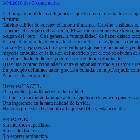
3/04/2010
dav
3 comentarios
La trampa mortal de las religiones es que lo único importante es ocup
ti mismo.
Calvino califica de «peste» el amor a sí mismo. (Calvino, Institutes of
Tenemos el ejemplo del sacrificio, El sacrificio siempre es extremo, n
ocupan del “otro”. Que genera, la “tranquilidad” de haber dejado tod
Esta seudotranquilidad, en realidad se manifiesta en exigencia continua
conoce (el juego) es victima perdiendo por goleada emocional y yendo 
mayoría embutida en la ilusión del sacrificio por el otro se olvidan de
con el resultado de lideres poderosos y seguidores dominados.
¿Hay una contradicción básica entre el amor así mismo y el amor a l
En principio definimos amor, gracias a Yehuda, en http://serjudio.c
Amor es: hacer por otro.
Hacer es: HACER.
Una práctica (cotidiana) sobre la realidad.
La transformación de lo inoperante o negativo o latente en positivo, act
Una ingerencia en la materialidad de la vida.
Hacer es proceder de acuerdo a lo que se debe y está permitido.
Por es: POR.
Sin intereses superfluos.
Sin doble discurso.
Sin esperar retribución.