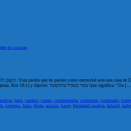
bre tu corazon
Ti.»(Bereshit/Génesis 28:22) Luego vinieron los Sabios (Midrash Tanjuma, Ree 18:1) y dijeron: עשר בשביל שתתעשר Que significa: “D
neficio
,
bien
,
cambio
,
comer
,
comprensión
,
confusion
,
contenido
,
contr
fa
,
extremo
,
falso
,
fiesta
,
gracias
,
hacer
,
Identidad noajica
,
infantil
,
judi