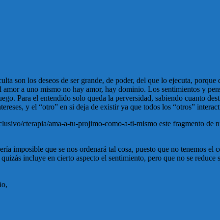
 oculta son los deseos de ser grande, de poder, del que lo ejecuta, por
za el amor a uno mismo no hay amor, hay dominio. Los sentimientos y pen
uego. Para el entendido solo queda la perversidad, sabiendo cuanto des
eses, y el “otro” en si deja de existir ya que todos los “otros” interac
exclusivo/cterapia/ama-a-tu-projimo-como-a-ti-mismo este fragmento de 
ría imposible que se nos ordenará tal cosa, puesto que no tenemos el co
 quizás incluye en cierto aspecto el sentimiento, pero que no se reduce 
ño,