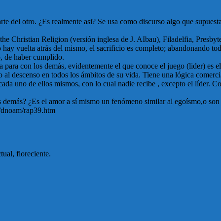
arte del otro. ¿Es realmente asi? Se usa como discurso algo que supues
 the Christian Religion (versión inglesa de J. AIbau), Filadelfia, Presby
o hay vuelta atrás del mismo, el sacrificio es completo; abandonando tod
o, de haber cumplido.
 para con los demás, evidentemente el que conoce el juego (lider) es el 
al descenso en todos los ámbitos de su vida. Tiene una lógica comercia
 cada uno de ellos mismos, con lo cual nadie recibe , excepto el líder. C
os demás? ¿Es el amor a sí mismo un fenómeno similar al egoísmo,o son
om/dnoam/rap39.htm
ual, floreciente.