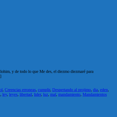
a […]
ol
,
Creencias erroneas
,
cumplir
,
Despertando al projimo
,
dia
,
eden
,
o
,
ley
,
leyes
,
libertad
,
lider
,
luz
,
mal
,
mandamiento
,
Mandamientos