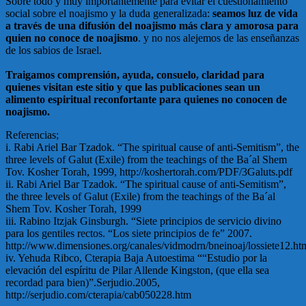
Sobre todo y muy importantemente para evitar el cuestionamiento
social sobre el noajismo y la duda generalizada:
seamos luz de vida
a través de una difusión del noajismo más clara y amorosa para
quien no conoce de noajismo
. y no nos alejemos de las enseñanzas
de los sabios de Israel.
Traigamos comprensión, ayuda, consuelo, claridad para
quienes visitan este sitio y que las publicaciones sean un
alimento espiritual reconfortante para quienes no conocen de
noajismo.
Referencias;
i. Rabi Ariel Bar Tzadok. “The spiritual cause of anti-Semitism”, the
three levels of Galut (Exile) from the teachings of the Ba´al Shem
Tov. Kosher Torah, 1999, http://koshertorah.com/PDF/3Galuts.pdf
ii. Rabi Ariel Bar Tzadok. “The spiritual cause of anti-Semitism”,
the three levels of Galut (Exile) from the teachings of the Ba´al
Shem Tov. Kosher Torah, 1999
iii. Rabino Itzjak Ginsburgh. “Siete principios de servicio divino
para los gentiles rectos. “Los siete principios de fe” 2007.
http://www.dimensiones.org/canales/vidmodrn/bneinoaj/lossiete12.ht
iv. Yehuda Ribco, Cterapia Baja Autoestima ““Estudio por la
elevación del espíritu de Pilar Allende Kingston, (que ella sea
recordad para bien)”.Serjudio.2005,
http://serjudio.com/cterapia/cab050228.htm