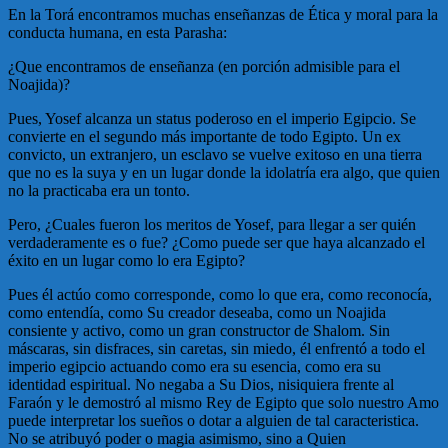
En la Torá encontramos muchas enseñanzas de Ética y moral para la
conducta humana, en esta Parasha:
¿Que encontramos de enseñanza (en porción admisible para el
Noajida)?
Pues, Yosef alcanza un status poderoso en el imperio Egipcio. Se
convierte en el segundo más importante de todo Egipto. Un ex
convicto, un extranjero, un esclavo se vuelve exitoso en una tierra
que no es la suya y en un lugar donde la idolatría era algo, que quien
no la practicaba era un tonto.
Pero, ¿Cuales fueron los meritos de Yosef, para llegar a ser quién
verdaderamente es o fue? ¿Como puede ser que haya alcanzado el
éxito en un lugar como lo era Egipto?
Pues él actúo como corresponde, como lo que era, como reconocía,
como entendía, como Su creador deseaba, como un Noajida
consiente y activo, como un gran constructor de Shalom. Sin
máscaras, sin disfraces, sin caretas, sin miedo, él enfrentó a todo el
imperio egipcio actuando como era su esencia, como era su
identidad espiritual. No negaba a Su Dios, nisiquiera frente al
Faraón y le demostró al mismo Rey de Egipto que solo nuestro Amo
puede interpretar los sueños o dotar a alguien de tal caracteristica.
No se atribuyó poder o magia asimismo, sino a Quien