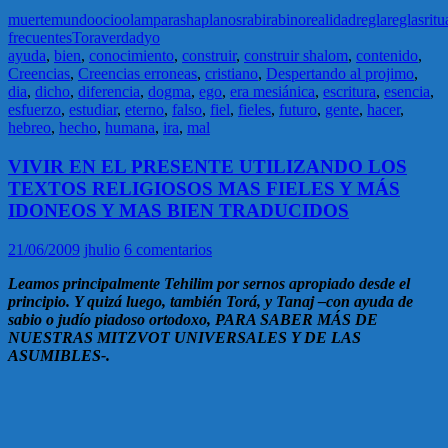
muerte
mundo
ocio
olam
parasha
planos
rabi
rabino
realidad
regla
reglas
ritu
frecuentes
Tora
verdad
yo
ayuda
,
bien
,
conocimiento
,
construir
,
construir shalom
,
contenido
,
Creencias
,
Creencias erroneas
,
cristiano
,
Despertando al projimo
,
dia
,
dicho
,
diferencia
,
dogma
,
ego
,
era mesiánica
,
escritura
,
esencia
,
esfuerzo
,
estudiar
,
eterno
,
falso
,
fiel
,
fieles
,
futuro
,
gente
,
hacer
,
hebreo
,
hecho
,
humana
,
ira
,
mal
VIVIR EN EL PRESENTE UTILIZANDO LOS
TEXTOS RELIGIOSOS MAS FIELES Y MÁS
IDONEOS Y MAS BIEN TRADUCIDOS
21/06/2009
jhulio
6 comentarios
Leamos principalmente Tehilim por sernos apropiado desde el
principio. Y quizá luego, también Torá, y Tanaj –con ayuda de
sabio o judío piadoso ortodoxo, PARA SABER MÁS DE
NUESTRAS MITZVOT UNIVERSALES Y DE LAS
ASUMIBLES-.