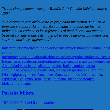
Traducción y comentarios por Ramón Ruiz Fulvida México., marzo
2007
“Lo escrito en este artículo no es propiedad intelectual de quien lo
imprime y elabora. Es un escrito comentario tomado de fuentes,
indicando en cada caso las referencias al final de este documento.
Si usted considera que este material se puede mejorar ayúdenos con
sus comentarios y sugerencias”
muerte
muerto
muertos
mundo
Naciones
nazi
niveles
noaj
noajida
noajidas
con el
projimo
responsabilidad
ritual
sabios
sacerdote
sagrado
sentido
servicio
sie
frecuentes
terapia
tierra
Tora
torah
trascendencia
universal
vida
vidente
visi
Actualidad y sociedad
,
alcohol
,
amigo
,
baile
,
camino
,
careta
,
comunidad
,
conducta
,
constructor
,
crecer
,
Despertando al projimo
,
Dios
,
egipto
,
ego
,
enseñanza
,
enseñanzas
,
era mesiánica
,
esencia
,
espiritual
,
eva
,
exito
,
feliz
,
fiesta
,
humana
,
Identidad noajica
,
idolatra
,
ira
,
magia
Parasha Miketz
18/12/2009
Nahuel
6 comentarios