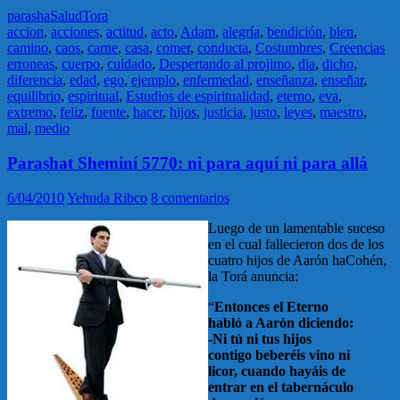
parasha
Salud
Tora
accion
,
acciones
,
actitud
,
acto
,
Adam
,
alegría
,
bendición
,
bien
,
camino
,
caos
,
carne
,
casa
,
comer
,
conducta
,
Costumbres
,
Creencias
erroneas
,
cuerpo
,
cuidado
,
Despertando al projimo
,
dia
,
dicho
,
diferencia
,
edad
,
ego
,
ejemplo
,
enfermedad
,
enseñanza
,
enseñar
,
equilibrio
,
espiritual
,
Estudios de espiritualidad
,
eterno
,
eva
,
extremo
,
feliz
,
fuente
,
hacer
,
hijos
,
justicia
,
justo
,
leyes
,
maestro
,
mal
,
medio
Parashat Sheminí 5770: ni para aquí ni para allá
6/04/2010
Yehuda Ribco
8 comentarios
Luego de un lamentable suceso
en el cual fallecieron dos de los
cuatro hijos de Aarón haCohén,
la Torá anuncia:
“
Entonces el Eterno
habló a Aarón diciendo:
-Ni tú ni tus hijos
contigo beberéis vino ni
licor, cuando hayáis de
entrar en el tabernáculo