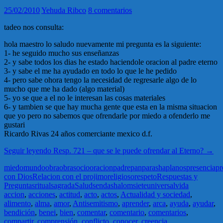
25/02/2010
Yehuda Ribco
8 comentarios
tadeo nos consulta:
hola maestro lo saludo nuevamente mi pregunta es la siguiente:
1- he seguido mucho sus enseñanzas
2- y sabe todos los dias he estado haciendole oracion al padre eterno
3- y sabe el me ha ayudado en todo lo que le he pedido
4- pero sabe ohora tengo la necesidad de regresarle algo de lo
mucho que me ha dado (algo material)
5- yo se que a el no le interesan las cosas materiales
6- y tambien se que hay mucha gente que esta en la misma situacion
que yo pero no sabemos que ofrendarle por miedo a ofenderlo me
gustari
Ricardo Rivas 24 años comerciante mexico d.f.
Seguir leyendo
Resp. 721 – que se le puede ofrendar al Eterno?
→
miedo
mundo
obra
obras
ocio
oracion
padre
pan
parasha
planos
presencia
pr
con Dios
Relacion con el projimo
religioso
respeto
Respuestas y
Preguntas
ritual
sagrada
Salud
senda
shalom
siete
universal
vida
accion
,
acciones
,
actitud
,
acto
,
actos
,
Actualidad y sociedad
,
alimento
,
alma
,
amor
,
Antisemitismo
,
aprender
,
arca
,
ayuda
,
ayudar
,
bendición
,
benei
,
bien
,
comentar
,
comentario
,
comentarios
,
compartir
,
comprensión
,
conflicto
,
conocer
,
creencia
,