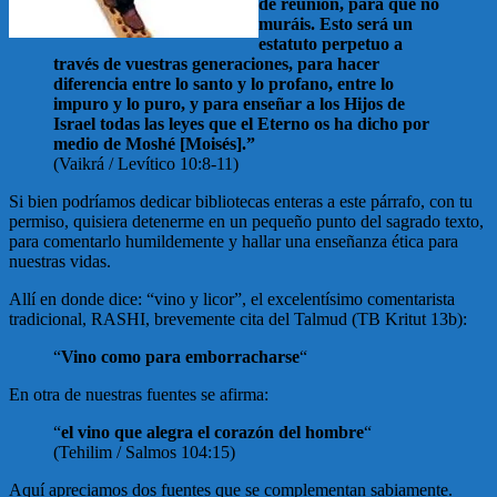
de reunión, para que no
muráis. Esto será un
estatuto perpetuo a
través de vuestras generaciones, para hacer
diferencia entre lo santo y lo profano, entre lo
impuro y lo puro, y para enseñar a los Hijos de
Israel todas las leyes que el Eterno os ha dicho por
medio de Moshé [Moisés].”
(Vaikrá / Levítico 10:8-11)
Si bien podríamos dedicar bibliotecas enteras a este párrafo, con tu
permiso, quisiera detenerme en un pequeño punto del sagrado texto,
para comentarlo humildemente y hallar una enseñanza ética para
nuestras vidas.
Allí en donde dice: “vino y licor”, el excelentísimo comentarista
tradicional, RASHI, brevemente cita del Talmud (TB Kritut 13b):
“
Vino como para emborracharse
“
En otra de nuestras fuentes se afirma:
“
el vino que alegra el corazón del hombre
“
(Tehilim / Salmos 104:15)
Aquí apreciamos dos fuentes que se complementan sabiamente.