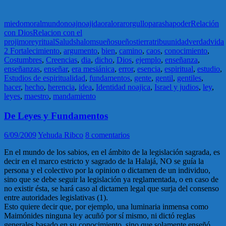
miedo
moral
mundo
noaj
noajida
oral
orar
orgullo
parasha
poder
Relación
con Dios
Relacion con el
projimo
rey
ritual
Salud
shalom
sueño
sueños
tierra
tribu
unidad
verdad
vida
2 Fortalecimiento
,
argumento
,
bien
,
camino
,
caos
,
conocimiento
,
Costumbres
,
Creencias
,
dia
,
dicho
,
Dios
,
ejemplo
,
enseñanza
,
enseñanzas
,
enseñar
,
era mesiánica
,
error
,
esencia
,
espiritual
,
estudio
,
Estudios de espiritualidad
,
fundamentos
,
gente
,
gentil
,
gentiles
,
hacer
,
hecho
,
herencia
,
idea
,
Identidad noajica
,
Israel y judios
,
ley
,
leyes
,
maestro
,
mandamiento
De Leyes y Fundamentos
6/09/2009
Yehuda Ribco
8 comentarios
En el mundo de los sabios, en el ámbito de la legislación sagrada, es
decir en el marco estricto y sagrado de la Halajá, NO se guía la
persona y el colectivo por la opinion o dictamen de un individuo,
sino que se debe seguir la legislación ya reglamentada, o en caso de
no existir ésta, se hará caso al dictamen legal que surja del consenso
entre autoridades legislativas (1).
Esto quiere decir que, por ejemplo, una luminaria inmensa como
Maimónides ninguna ley acuñó por sí mismo, ni dictó reglas
generales basado en su conocimiento, sino que solamente enseñó,