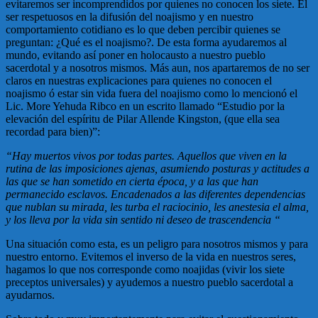
evitaremos ser incomprendidos por quienes no conocen los siete. El
ser respetuosos en la difusión del noajismo y en nuestro
comportamiento cotidiano es lo que deben percibir quienes se
preguntan: ¿Qué es el noajismo?. De esta forma ayudaremos al
mundo, evitando así poner en holocausto a nuestro pueblo
sacerdotal y a nosotros mismos. Más aun, nos apartaremos de no ser
claros en nuestras explicaciones para quienes no conocen el
noajismo ó estar sin vida fuera del noajismo como lo mencionó el
Lic. More Yehuda Ribco en un escrito llamado “Estudio por la
elevación del espíritu de Pilar Allende Kingston, (que ella sea
recordad para bien)”:
“Hay muertos vivos por todas partes. Aquellos que viven en la
rutina de las imposiciones ajenas, asumiendo posturas y actitudes a
las que se han sometido en cierta época, y a las que han
permanecido esclavos. Encadenados a las diferentes dependencias
que nublan su mirada, les turba el raciocinio, les anestesia el alma,
y los lleva por la vida sin sentido ni deseo de trascendencia “
Una situación como esta, es un peligro para nosotros mismos y para
nuestro entorno. Evitemos el inverso de la vida en nuestros seres,
hagamos lo que nos corresponde como noajidas (vivir los siete
preceptos universales) y ayudemos a nuestro pueblo sacerdotal a
ayudarnos.