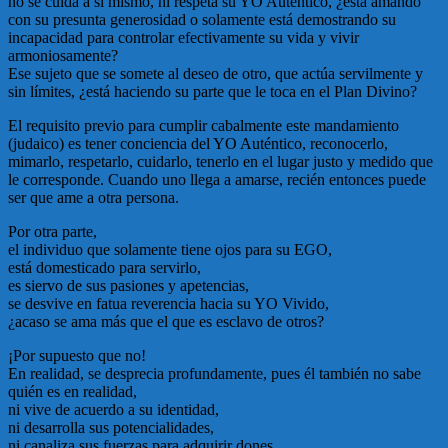
no se cuida a sí mismo, ni respeta su YO Auténtico, ¿está amando
con su presunta generosidad o solamente está demostrando su
incapacidad para controlar efectivamente su vida y vivir
armoniosamente?
Ese sujeto que se somete al deseo de otro, que actúa servilmente y
sin límites, ¿está haciendo su parte que le toca en el Plan Divino?
El requisito previo para cumplir cabalmente este mandamiento
(judaico) es tener conciencia del YO Auténtico, reconocerlo,
mimarlo, respetarlo, cuidarlo, tenerlo en el lugar justo y medido que
le corresponde. Cuando uno llega a amarse, recién entonces puede
ser que ame a otra persona.
Por otra parte,
el individuo que solamente tiene ojos para su EGO,
está domesticado para servirlo,
es siervo de sus pasiones y apetencias,
se desvive en fatua reverencia hacia su YO Vivido,
¿acaso se ama más que el que es esclavo de otros?
¡Por supuesto que no!
En realidad, se desprecia profundamente, pues él también no sabe
quién es en realidad,
ni vive de acuerdo a su identidad,
ni desarrolla sus potencialidades,
ni canaliza sus fuerzas para adquirir dones.