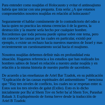
Para entender como noajidas el Holocausto y evitar el antinoajismo
habría que iniciar con una pregunta. Esta sería: ¿A que estamos
comprometidos nosotros noajídas en relación al holocausto?
Seguramente el hablar comúnmente de lo contradictorio del odio a
hacia quien no practica las misma creencias ó de la guerra, la
destrucción y la muerte sería hecho por cualquier hombre.
Recordemos que toda persona puede opinar sobre este tema, pero
sin conocer las causas por las cuales en particular, existió por
ejemplo, o existe un rechazo hacia nuestros maestros de Israel y mas
recientemente un cuestionamiento social hacia el noajismo.
Nosotros noajídas debemos definir más en profundidad esta
situación. Hagamos referencia a los estudios que han realizado los
hombres sabios de Israel en relación a nuestro andar noajída y en
relación a la misma historia de nuestro pueblo de sacerdotes.
De acuerdo a las enseñanzas de Ariel Bar Tzadok, en su publicación
“Explicación de las causas espirituales del antisemitismo ” menciona
que “Hay tres niveles de conflicto, los cuales no se respetan entre si.
Estos son los tres niveles de galut (Exilio). Esto es lo dicho
inicialmente por Ba´al Shem Tov en Sefer ba´al Shem Tov, Parashat
Balaak 3; Expliquémoslo de forma breve desde la traducción de
Ariel B Tzadok: