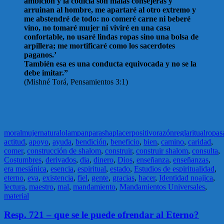
ambición y la codicia son malas consejeras y
arruinan al hombre, me apartaré al otro extremo y
me abstendré de todo: no comeré carne ni beberé
vino, no tomaré mujer ni viviré en una casa
confortable, no usaré lindas ropas sino una bolsa de
arpillera; me mortificaré como los sacerdotes
paganos.’
También esa es una conducta equivocada y no se la
debe imitar.”
(Mishné Torá, Pensamientos 3:1)
moral
mujer
natural
olam
pan
parasha
placer
positivo
razón
regla
ritual
ropa
s
actitud
,
apoyo
,
ayuda
,
bendición
,
beneficio
,
bien
,
camino
,
caridad
,
comer
,
construcción de shalom
,
construir
,
construir shalom
,
consulta
,
Costumbres
,
derivados
,
dia
,
dinero
,
Dios
,
enseñanza
,
enseñanzas
,
era mesiánica
,
esencia
,
espiritual
,
estado
,
Estudios de espiritualidad
,
eterno
,
eva
,
existencia
,
fiel
,
gente
,
gracias
,
hacer
,
Identidad noajica
,
lectura
,
maestro
,
mal
,
mandamiento
,
Mandamientos Universales
,
material
Resp. 721 – que se le puede ofrendar al Eterno?