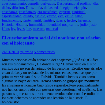
cuestionamiento
,
cumplir
,
derivados
,
Despertando al projimo
,
dia
,
dicho
,
difusion
,
Dios
,
duda
,
dudas
,
edad
,
egipto
,
ejemplo
,
enseñanza
,
enseñanzas
,
era mesiánica
,
espíritu
,
espiritual
,
espiritualidad
,
estado
,
estudio
,
eterno
,
eva
,
exilio
,
falso
,
fundamentos
,
gente
,
gentil
,
gentiles
,
guerra
,
hecho
,
herencia
,
Historia
,
Historia
,
humanidad
,
Identidad noajica
,
ira
,
judio
,
justo
,
labor
,
ley
,
leyes
,
luz
,
maestro
,
material
El cuestionamiento social del noajismo y su relación
con el holocausto
24/01/2010
rquezada
5 comentarios
Muchas personas están hablando del noajismo: ¿Qué es? ¿Cuáles
son sus fundamentos? ¿De donde surge? Hemos visto en el sitio
escritos que no son del agrado de las personas. Escritos que aislados
crean dudas y un rechazo de los mismos en las personas que por
primera vez visitan el sitio Fulvida. También hemos visto como
algunos se bajan del arca. Hemos sabido de grupos que modifican
las enseñanzas noajicas bajo falsos supuestos.Pero principalmente
nos hemos encontrado con posturas que cuestionan el noajismo. Las
personas que estamos directamente involucrados con el estudio de
los siete debemos de aprender una lección de la historia. El
holocausto: