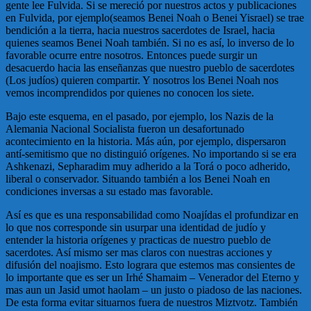
gente lee Fulvida. Si se mereció por nuestros actos y publicaciones
en Fulvida, por ejemplo(seamos Benei Noah o Benei Yisrael) se trae
bendición a la tierra, hacia nuestros sacerdotes de Israel, hacia
quienes seamos Benei Noah también. Si no es así, lo inverso de lo
favorable ocurre entre nosotros. Entonces puede surgir un
desacuerdo hacia las enseñanzas que nuestro pueblo de sacerdotes
(Los judíos) quieren compartir. Y nosotros los Benei Noah nos
vemos incomprendidos por quienes no conocen los siete.
Bajo este esquema, en el pasado, por ejemplo, los Nazis de la
Alemania Nacional Socialista fueron un desafortunado
acontecimiento en la historia. Más aún, por ejemplo, dispersaron
antí-semitismo que no distinguió orígenes. No importando si se era
Ashkenazi, Sepharadim muy adherido a la Torá o poco adherido,
liberal o conservador. Situando también a los Benei Noah en
condiciones inversas a su estado mas favorable.
Así es que es una responsabilidad como Noajídas el profundizar en
lo que nos corresponde sin usurpar una identidad de judío y
entender la historia orígenes y practicas de nuestro pueblo de
sacerdotes. Así mismo ser mas claros con nuestras acciones y
difusión del noajismo. Esto lograra que estemos mas consientes de
lo importante que es ser un Irhé Shamaim – Venerador del Eterno y
mas aun un Jasid umot haolam – un justo o piadoso de las naciones.
De esta forma evitar situarnos fuera de nuestros Miztvotz. También