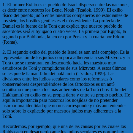
1. El primer Exilio es el pueblo de Israel disperso entre las naciones,
es decir entre nosotros los Benei Noah (Tzadok, 1999). El exilio
físico del pueblo judío entre nuestros compañeros no estudiantes de
los siete, los hostiles gentiles es el más evidente. La profecía de
Daniel es la fuente de la Torá que explica que nuestro pueblo de
sacerdotes será subyugado cuatro veces. La primera por Egipto, la
segunda por Babilonia, la tercera por Persia y la cuarta por Edom
(Roma).
2. El segundo exilio del pueblo de Israel es aun más complejo. Es la
representación de los judíos con poca adherencia a sus Miztvotz y la
Torá que se mostraran en desacuerdo hacia los maestros muy
estudiosos de Torá y cumplidores de sus Miztvotz. A estos últimos
se les puede llamar Talmidei hakhamin (Tzadok, 1999). Las
divisiones entre los judíos seculares como los reformistas ó
conservadores desprendiéndose de los Ortodoxos es un antí-
semitismo que pone a los mas adherentes de la Torá (Los Talmidei
Hakhamin) en exilio en su propia tierra y entre su propio pueblo. He
aquí la importancia para nosotros los noajídas de no pretender
usurpar una identidad que no nos corresponde y más aun entender
solo sobre lo explicado por maestros judíos muy adherentes a la
Torá.
Recordemos, por ejemplo, que una de las causas por las cuales los
Rabis caen en desacuerdo ante los judíos seculares es porque hay