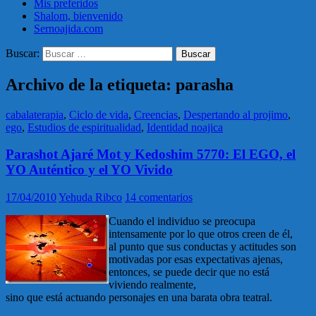
Mis preferidos
Shalom, bienvenido
Sernoajida.com
Buscar:
Archivo de la etiqueta: parasha
cabalaterapia
,
Ciclo de vida
,
Creencias
,
Despertando al projimo
,
ego
,
Estudios de espiritualidad
,
Identidad noajica
Parashot Ajaré Mot y Kedoshim 5770: El EGO, el
YO Auténtico y el YO Vivido
17/04/2010
Yehuda Ribco
14 comentarios
Cuando el individuo se preocupa
intensamente por lo que otros creen de él,
al punto que sus conductas y actitudes son
motivadas por esas expectativas ajenas,
entonces, se puede decir que no está
viviendo realmente,
sino que está actuando personajes en una barata obra teatral.