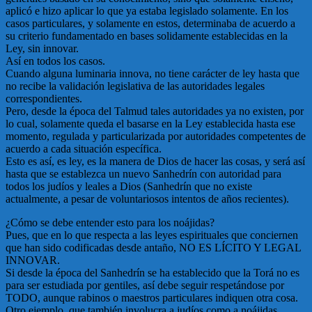
aplicó e hizo aplicar lo que ya estaba legislado solamente. En los
casos particulares, y solamente en estos, determinaba de acuerdo a
su criterio fundamentado en bases solidamente establecidas en la
Ley, sin innovar.
Así en todos los casos.
Cuando alguna luminaria innova, no tiene carácter de ley hasta que
no recibe la validación legislativa de las autoridades legales
correspondientes.
Pero, desde la época del Talmud tales autoridades ya no existen, por
lo cual, solamente queda el basarse en la Ley establecida hasta ese
momento, regulada y particularizada por autoridades competentes de
acuerdo a cada situación específica.
Esto es así, es ley, es la manera de Dios de hacer las cosas, y será así
hasta que se establezca un nuevo Sanhedrín con autoridad para
todos los judíos y leales a Dios (Sanhedrín que no existe
actualmente, a pesar de voluntariosos intentos de años recientes).
¿Cómo se debe entender esto para los noájidas?
Pues, que en lo que respecta a las leyes espirituales que conciernen
que han sido codificadas desde antaño, NO ES LÍCITO Y LEGAL
INNOVAR.
Si desde la época del Sanhedrín se ha establecido que la Torá no es
para ser estudiada por gentiles, así debe seguir respetándose por
TODO, aunque rabinos o maestros particulares indiquen otra cosa.
Otro ejemplo, que también involucra a judíos como a noájidas.