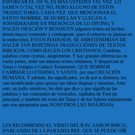
ESFORZAR EL 101 %, ES MÁS USTEDES TAL VEZ LO
SABEN O TAL VEZ NO, PERO ALGUNO DE ESTOS
TRADUCTORES, CADA VEZ QUE MENCIONAN EL
SANTO NOMBRE, SE HUMILLAN Y LLEGAN A
SONSIDERARSE EN PRESENCIA DE LO DIVINO, Y
HACEN ORACIÓN Y BENDICEN (algunos textos así hechos
tienen mayor contenido y contingente, pues el esfuerzo se plasma en
la traducción). ESTOS PIADOSOS, SE ABRSTENDRÍAN DE
HACER TAN REPETIDAS TRADUCCIÓNES DE TEXTOS
BIBLICOS, COMO HACEN LOS CRISTIANOS. Cambian
palabras como cromos, alegremente. Y hay grandes diferencias en
varias partes, entre sus mismos textos cristianos. Y desprecian al
Tanaj o Antiguo o Caduco Testamento. QUE HORROR
CAMBIAR LO ETERNO, Y SANTO por una CREACIÓN
HUMANA. Y además, los significados, ya de por si distintos, los
van modificando para apoyar sus falsos dogmas y mentiras. Ante
esto, un judío ortodoxo, les dirá que dice y que significan las
palabras y los contenidos de versículos, capítulos de Torá (lo
principal, y también del resto del Tanaj y de los Salmos mismamente
que son apropiados para NOSOTROS LSO NOÁJIDAS).
LES RECOMIENDO EL VIDEO DEL RAV. AARON RIBCO,
HABLANDO DE LA PARASHA REE. QUE SE PUEDE OÍR