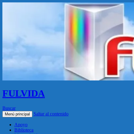
FULVIDA
Buscar
Saltar al contenido
Menú principal
Apoyo
Biblioteca