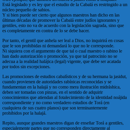
Está legislado y es ley que el estudio de la Cabalá es restringido a un
núcleo pequeño de sabios.
Y si bien puede ser cierto que algunos maestros han dicho en las
últimas décadas de promover la Cabalá entre judíos ignorantes y
gentiles, esto no va de acuerdo con la legislación sagrada, sino que
es completamente en contra de lo se debe hacer.
Por tanto, el gentil que anhela ser leal a Dios, no inquirirá en cosas
que le son prohibidas ni demandará lo que no le corresponde.
Ni siquiera con el argumento de que tal o cual maestro o rabino le
han dado autorización o promoción, ya que tal patrocinio no se
adecua a la realidad halájica (legal) vigente, que debe ser acatada
por todos sin excepciones.
Las promociones de estudios cabalísticos y de su hermana la jasidut,
cuando provienen de autoridades rabínicas reconocidas y se
fundamentan en la halajá y no como mera ilustración midráshica,
deben ser tomadas con pinzas, en el sentido de adquirir
conocimientos que atiendan al fotalecimiento de la identidad noájida
correspondiente y no como verdadero estudios de Torá (en
cualquiera de sus cuatro planos) que son terminantemente
prohibidos por la halajá.
Repito, aunque grandes maestros digan de enseñar Torá a gentiles,
especialemente partes que no corresponden directamente al