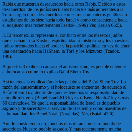
Rabis que muestran desacuerdos hacia otros Rabis. Debido a estos
desacuerdos -de los judíos seculares hacia los más adherentes a la
Torá- surgen otros desacuerdos de nuestros compañeros gentiles no
estudiantes de los siete hacia todo Israel y como consecuencia hacia
el noajismo mas recientemente(Tzadok, 1999) Ver, (Isaiah 66:5).
3. El tercer exilio representa el conflicto entre los maestros judíos
que enseñan Torá Kosher, espiritualidad ó misticismo y los maestros
judíos orientados hacia el poder y la posición política en vez de tener
una orientación hacia HaShem, la Torá y los Miztvotz (Tzadok,
199).
Bajo estos 3 exilios o causas del antisemitismo, es posible entender
el holocausto como lo explico Ba´al Shem Tov.
Así tenemos la explicación de las palabras del Ba´al Shem Tov. La
razón del antisemitismo y el holocausto se encuentra, de acuerdo al
Ba´al Shem Tov, dentro de quienes tenemos la responsabilidad de
cumplir miztvotz (Benei Israel-613 leyes- ó Benei Noah-7 leyes más
66 derivados-). Ya que la responsabilidad de Israel es de pueblo
sagrado y de sacerdotes al servicio de Hashem y como maestros de
la humanidad, los Benei Noah (Noajídas). Ver, (Isaiah 42:6)
Aun lo consideren o no, muchos ojos miran a nuestro pueblo de
sacerdotes Nuestro pueblo sagrado. Y más recientemente mucha