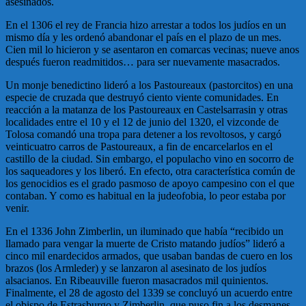
asesinados.
En el 1306 el rey de Francia hizo arrestar a todos los judíos en un
mismo día y les ordenó abandonar el país en el plazo de un mes.
Cien mil lo hicieron y se asentaron en comarcas vecinas; nueve anos
después fueron readmitidos… para ser nuevamente masacrados.
Un monje benedictino lideró a los Pastoureaux (pastorcitos) en una
especie de cruzada que destruyó ciento viente comunidades. En
reacción a la matanza de los Pastoureaux en Castelsarrasin y otras
localidades entre el 10 y el 12 de junio del 1320, el vizconde de
Tolosa comandó una tropa para detener a los revoltosos, y cargó
veinticuatro carros de Pastoureaux, a fin de encarcelarlos en el
castillo de la ciudad. Sin embargo, el populacho vino en socorro de
los saqueadores y los liberó. En efecto, otra característica común de
los genocidios es el grado pasmoso de apoyo campesino con el que
contaban. Y como es habitual en la judeofobia, lo peor estaba por
venir.
En el 1336 John Zimberlin, un iluminado que había “recibido un
llamado para vengar la muerte de Cristo matando judíos” lideró a
cinco mil enardecidos armados, que usaban bandas de cuero en los
brazos (los Armleder) y se lanzaron al asesinato de los judíos
alsacianos. En Ribeauville fueron masacrados mil quinientos.
Finalmente, el 28 de agosto del 1339 se concluyó un acuerdo entre
el obispo de Estrasburgo y Zimberlin, que puso fin a los desmanes.