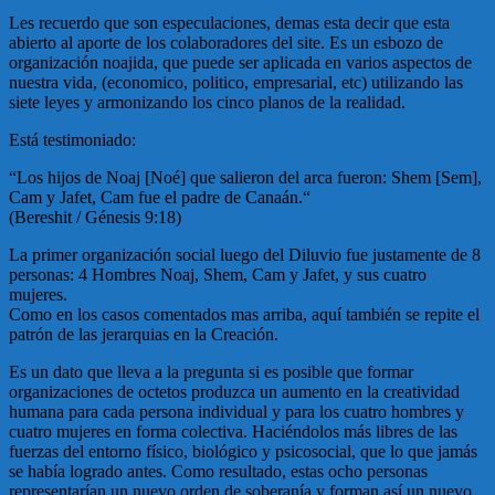
Les recuerdo que son especulaciones, demas esta decir que esta
abierto al aporte de los colaboradores del site. Es un esbozo de
organización noajida, que puede ser aplicada en varios aspectos de
nuestra vida, (economico, politico, empresarial, etc) utilizando las
siete leyes y armonizando los cinco planos de la realidad.
Está testimoniado:
“Los hijos de Noaj [Noé] que salieron del arca fueron: Shem [Sem],
Cam y Jafet, Cam fue el padre de Canaán.“
(Bereshit / Génesis 9:18)
La primer organización social luego del Diluvio fue justamente de 8
personas: 4 Hombres Noaj, Shem, Cam y Jafet, y sus cuatro
mujeres.
Como en los casos comentados mas arriba, aquí también se repite el
patrón de las jerarquias en la Creación.
Es un dato que lleva a la pregunta si es posible que formar
organizaciones de octetos produzca un aumento en la creatividad
humana para cada persona individual y para los cuatro hombres y
cuatro mujeres en forma colectiva. Haciéndolos más libres de las
fuerzas del entorno físico, biológico y psicosocial, que lo que jamás
se había logrado antes. Como resultado, estas ocho personas
representarían un nuevo orden de soberanía y forman así un nuevo