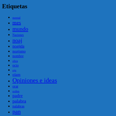
Etiquetas
mental
mes
mundo
Naciones
noaj
noajida
noajismo
nombre
obra
ocio
ojo
olam
Opiniones e ideas
orar
orden
padre
palabra
palabras
pan