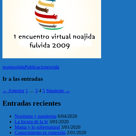
noaj
noajida
Publicaciones
vida
Ir a las entradas
← Anterior
1
…
3
4
5
Siguiente →
Entradas recientes
Noajismo y pandemia
6/04/2020
La locura de la fe
3/01/2020
Magia y lo sobrenatural
3/01/2020
Conocimiento es conexión
2/01/2020