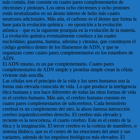
más común, éste consiste en cuatro pares complementarios de
electrones y protones. Los otros ocho electrones y ocho protones
están neutralizados en un átomo interno de helio más cuatro
neutrones adicionales. Más aún, el carbono es el átomo que forma la
base para la evolución química – en oposición a la evolución
atómica – que es la siguiente jerarquía en la evolución de la materia.
La evolución química eventualmente conduce a las cuatro
nucleótidas; guanina, tiamina, adenina y citosina, que constituyen el
código genético dentro de los filamentos de ADN, y que se
organizan como cuatro pares complementarios en los estambres de
ADN.
El ADN mismo, es un par complementario. Cuatro pares
complementarios de ADN simple y proteína simple crean la célula
viviente más sencilla.
Las células son el principio de la vida y los seres humanos son la
forma más elevada conocida de vida. Lo que produce la inteligencia
ética humana y nos hace diferentes de todas las otras formas de vida
es el cerebro humano. Más aún, el cerebro humano consiste en
cuatro pares complementarios de subcerebros. Cada hemisferio
cerebral es un complemento del otro, la ahora famosa interacción
cerebro izquierdo/cerebro derecho. El cerebro más elevado y
reciente es la neocorteza, el cuarto cerebro. Este es el centro de la
ética y la imaginación. El tercer cerebro es la corteza de mamífero, o
sistema límbico, que es el centro de las emociones del amor y sus
variantes, además de los impulsos biológicos más elevados. El