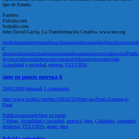
tipo de Estado.
Fuentes:
Fulvida.com
Serjudio.com
John David García, La Transformación Creativa. www.see.org
medios
moral
mujer
mundo
nación
noaj
noajico
noajida
obra
ocho
ocio
ocult
e
ideas
oral
orar
orden
padre
palabra
palabras
planos
presencia
proceso
Public
leyes
social
sociedad
temor
tierra
trabajo
tribu
universo
valor
vida
Actualidad y sociedad
,
entrega
,
FULVIDA
siete en punto entrega 6
29/05/2009
luisnoah
1 comentario
http://www.scribd.com/doc/15924725/Siete-en-Punto-Entrega-6-
Final
Publicaciones
siete
Siete en punto
7 Países
,
Actualidad y sociedad
,
america
,
bien
,
Colombia
,
compartir
,
despertar
,
FULVIDA
,
gente
,
idea
fulvida colombia