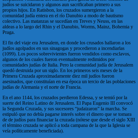
judíos se suicidaron y algunos aun sacrificaban primero a sus
propios hijos. En Ratisbon, los cruzados sumergieron a la
comunidad judía entera en el río Danubio a modo de bautismo
colectivo. Las matanzas se sucedían en Treves y Neuss, en las
aldeas a lo largo del Rhin y el Danubio, Worms, Mainz, Bohemia y
Praga.
El fin del viaje era Jerusalem, en donde los crusados hallaron a los
judíos agolpados en sus sinagogas y procedieron a incendiarlas
(1099). Los pocos sobrevivientes fueron vendidos como esclavos,
algunos de los cuales fueron eventualmente redimidos por
comunidades judías de Italia. Pero la comunidad judía de Jerusalem
quedó destruida por un siglo. En los primeros seis meses de la
Primera Cruzada aproximadamente diez mil judíos fueron
asesinados, que constituían en esa época un tercio de las poblaciones
judías de Alemania y el norte de Francia.
En el ano 1144, los cruzados perdieron Edessa, y se temió por la
suerte del Reino Latino de Jerusalem. El Papa Eugenio III convocó
la Segunda Cruzada, y sus sucesores “judaizaron” la marcha. Se
estipuló que no debía pagarse interés sobre el dinero que se tomara
de de judíos para financiar la cruzada (nótese que desde el siglo XIII
el término cruzada se aplicó a toda campana de la que la Iglesia se
veía políticamente beneficiada).