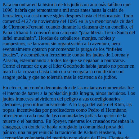
Para encontrar en la historia de los judíos un ano más fatídico que
1096, habría que remontarse a mil anos antes hasta la caida de
Jerusalem, o a casi nueve siglos después hasta el Holocausto. Todo
comenzó el 27 de noviembre del 1095 en la ya mencionada ciudad
de Clermont-Ferrand, cuando durante la clausura de un concilio, el
Papa Urbano II convocó una campana “para liberar Tierra Santa del
infiel musulmán”. Hordas de caballeros, monjes, nobles y
campesinos, se lanzaron sin organización a la aventura, pero
eventualmente optaron por comenzar la purga de los “infieles
locales”, y acometieron ferozmente contra los judíos de Lorena y
Alsacia, exterminando a todos los que se negaban a bautizarse.
Corrió el rumor de que el líder Godofredo había jurado no poner en
marcha la cruzada hasta tanto no se vengara la crucifixión con
sangre judía, y que no toleraría más la existencia de judíos.
En efecto, un común denominador de las matanzas enumeradas fue
el intento de barrer a la población judía íntegra, ninos incluidos. Los
judíos franceses advirtieron del peligro a sus correligionarios
alemanes, pero infructuosamente. A lo largo del valle del Rhin, las
tropas, incentivadas por predicadores como Pedro el Hermitano,
ofrecieron a cada una de las comunidades judías la opción de la
muerte o el bautismo. En Speyer, mientras los crusados rodeaban la
sinagoga, en donde se había refugiado la comunidad presa del
pánico, una mujer reinició la tradición de Kidush Hashem, la
aceptación voluntaria del martirio para gloria de Dios. Cientos de