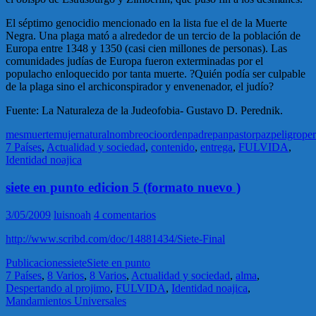
El séptimo genocidio mencionado en la lista fue el de la Muerte
Negra. Una plaga mató a alrededor de un tercio de la población de
Europa entre 1348 y 1350 (casi cien millones de personas). Las
comunidades judías de Europa fueron exterminadas por el
populacho enloquecido por tanta muerte. ?Quién podía ser culpable
de la plaga sino el archiconspirador y envenenador, el judío?
Fuente: La Naturaleza de la Judeofobia- Gustavo D. Perednik.
mes
muerte
mujer
natural
nombre
ocio
orden
padre
pan
pastor
paz
peligro
pe
7 Países
,
Actualidad y sociedad
,
contenido
,
entrega
,
FULVIDA
,
Identidad noajica
siete en punto edicion 5 (formato nuevo )
3/05/2009
luisnoah
4 comentarios
http://www.scribd.com/doc/14881434/Siete-Final
Publicaciones
siete
Siete en punto
7 Países
,
8 Varios
,
8 Varios
,
Actualidad y sociedad
,
alma
,
Despertando al projimo
,
FULVIDA
,
Identidad noajica
,
Mandamientos Universales