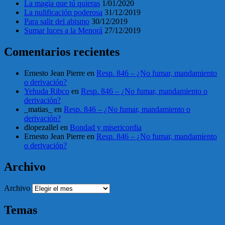
La magia que tú quieras
1/01/2020
La nulificación poderosa
31/12/2019
Para salir del abismo
30/12/2019
Sumar luces a la Menorá
27/12/2019
Comentarios recientes
Ernesto Jean Pierre
en
Resp. 846 – ¿No fumar, mandamiento
o derivación?
Yehuda Ribco
en
Resp. 846 – ¿No fumar, mandamiento o
derivación?
_matias_
en
Resp. 846 – ¿No fumar, mandamiento o
derivación?
dlopezallel
en
Bondad y misericordia
Ernesto Jean Pierre
en
Resp. 846 – ¿No fumar, mandamiento
o derivación?
Archivo
Archivo
Temas