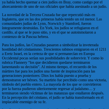
ya había hecho quemar a cien judíos en Bray, como castigo por el
ahorcamiento de uno de sus oficiales que había asesinado a un judío.
La novedad de la Tercera Cruzada fue que repercutió más en
Inglaterra, que en las dos primeras había tenido un rol menor. Las
comunidades judías de Lynn, Norwich y Stamford, fueron
íntegramente destruidas. En York, los judíos se refugiaron en el
castillo, al que se le puso sitio, y en el que se autoinmolaron a
comienzo de la Pascua hebrea.
Para los judíos, las Cruzadas pasaron a simbolizar la inveterada
hostilidad del cristianismo. Trescientos rabinos emigraron en el 1211
a Eretz Israel, en la certeza de que si permanecían en Europa
Occidental pocas serían sus posibilidades de sobrevivir. Y como lo
rubrica Flannery “los que decidieron quedarse terminaron
lamentando su decisión”. Al mismo tiempo, el recuerdo de los
mártires fue para los judíos una fuente de inspiración para las
generaciones posteriores: Dios los había puesto a prueba y
demostraron ser héroes. Su martirio fue percibido como una victoria,
símbolo del pueblo entero. La mayoría de los que se convirtieron
por la fuerza pudieron ulteriormente regresar al judaísmo… y
terminaron siendo víctimas de las matanzas que estallaron después.
En la percepción del cristiano, el judío se había transformado en el
implacable enemigo de su fe.