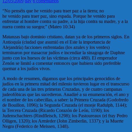
12/05/2009
dav
6 comentarios
“No penséis que he venido para traer paz a la tierra; no
he venido para traer paz, sino espada. Porque he venido para
enfrentar al hombre contra su padre, a la hija contra su madre, y a la
nuera contra su suegra;” (Mateo 10:34)
Matanzas bajo dominio cristiano, datan ya de los primeros siglos. En
Antioquía (ciudad que asumió en el Este la importancia de
Alejandría) facciones enfrentadas (los azules y los verdes)
terminaron por masacrar judíos e incendiar la sinagoga de Daphne
junto con los huesos de las víctimas (circa 480). El emperador
Zenón se limitó a comentar entonces que hubiera sido preferible
quemar a los judíos vivos.
A modo de resumen, digamos que los principales genocidios de
judíos en la primera mitad del milenio tuvieron lugar en el transcurso
de cada una de las tres primeras Cruzadas, y de cuatro campanas
judeofóbicas que las sucedieron. Anadiré a su enumeración, el ano y
el nombre de los cabecillas, a saber: la Primera Cruzada (Godofredo
de Bouillon, 1096); la Segunda Cruzada (el monje Radulph, 1144);
la Tercera Cruzada (Ricardo Corazón de León, 1190); los
Judenschachters (Rindfleisch, 1298); los Pastoureaux (el fray Pedro
Olligen, 1320); los Armleder (John Zimberlin, 1337); y la Muerte
Negra (Federico de Meissen, 1348).