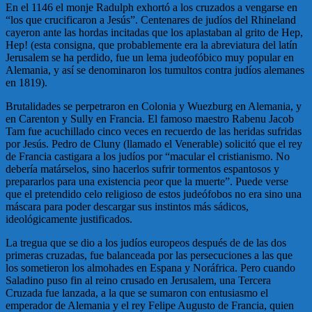
En el 1146 el monje Radulph exhortó a los cruzados a vengarse en
“los que crucificaron a Jesús”. Centenares de judíos del Rhineland
cayeron ante las hordas incitadas que los aplastaban al grito de Hep,
Hep! (esta consigna, que probablemente era la abreviatura del latín
Jerusalem se ha perdido, fue un lema judeofóbico muy popular en
Alemania, y así se denominaron los tumultos contra judíos alemanes
en 1819).
Brutalidades se perpetraron en Colonia y Wuezburg en Alemania, y
en Carenton y Sully en Francia. El famoso maestro Rabenu Jacob
Tam fue acuchillado cinco veces en recuerdo de las heridas sufridas
por Jesús. Pedro de Cluny (llamado el Venerable) solicitó que el rey
de Francia castigara a los judíos por “macular el cristianismo. No
debería matárselos, sino hacerlos sufrir tormentos espantosos y
prepararlos para una existencia peor que la muerte”. Puede verse
que el pretendido celo religioso de estos judeófobos no era sino una
máscara para poder descargar sus instintos más sádicos,
ideológicamente justificados.
La tregua que se dio a los judíos europeos después de de las dos
primeras cruzadas, fue balanceada por las persecuciones a las que
los sometieron los almohades en Espana y Noráfrica. Pero cuando
Saladino puso fin al reino crusado en Jerusalem, una Tercera
Cruzada fue lanzada, a la que se sumaron con entusiasmo el
emperador de Alemania y el rey Felipe Augusto de Francia, quien