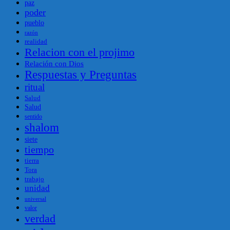
paz
poder
pueblo
razón
realidad
Relacion con el projimo
Relación con Dios
Respuestas y Preguntas
ritual
Salud
Salud
sentido
shalom
siete
tiempo
tierra
Tora
trabajo
unidad
universal
valor
verdad