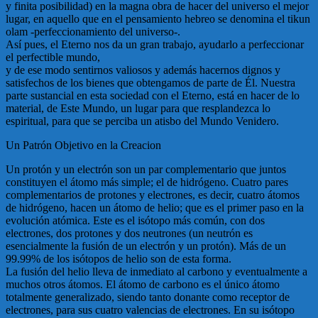
y finita posibilidad) en la magna obra de hacer del universo el mejor
lugar, en aquello que en el pensamiento hebreo se denomina el tikun
olam -perfeccionamiento del universo-.
Así pues, el Eterno nos da un gran trabajo, ayudarlo a perfeccionar
el perfectible mundo,
y de ese modo sentirnos valiosos y además hacernos dignos y
satisfechos de los bienes que obtengamos de parte de Él. Nuestra
parte sustancial en esta sociedad con el Eterno, está en hacer de lo
material, de Este Mundo, un lugar para que resplandezca lo
espiritual, para que se perciba un atisbo del Mundo Venidero.
Un Patrón Objetivo en la Creacion
Un protón y un electrón son un par complementario que juntos
constituyen el átomo más simple; el de hidrógeno. Cuatro pares
complementarios de protones y electrones, es decir, cuatro átomos
de hidrógeno, hacen un átomo de helio; que es el primer paso en la
evolución atómica. Este es el isótopo más común, con dos
electrones, dos protones y dos neutrones (un neutrón es
esencialmente la fusión de un electrón y un protón). Más de un
99.99% de los isótopos de helio son de esta forma.
La fusión del helio lleva de inmediato al carbono y eventualmente a
muchos otros átomos. El átomo de carbono es el único átomo
totalmente generalizado, siendo tanto donante como receptor de
electrones, para sus cuatro valencias de electrones. En su isótopo