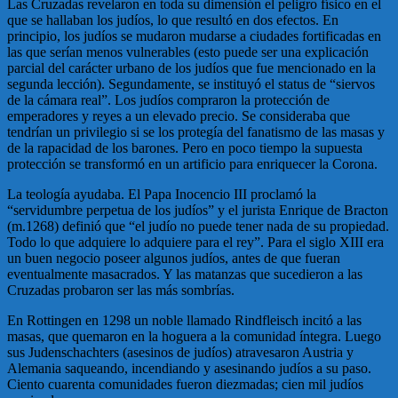
Las Cruzadas revelaron en toda su dimensión el peligro físico en el
que se hallaban los judíos, lo que resultó en dos efectos. En
principio, los judíos se mudaron mudarse a ciudades fortificadas en
las que serían menos vulnerables (esto puede ser una explicación
parcial del carácter urbano de los judíos que fue mencionado en la
segunda lección). Segundamente, se instituyó el status de “siervos
de la cámara real”. Los judíos compraron la protección de
emperadores y reyes a un elevado precio. Se consideraba que
tendrían un privilegio si se los protegía del fanatismo de las masas y
de la rapacidad de los barones. Pero en poco tiempo la supuesta
protección se transformó en un artificio para enriquecer la Corona.
La teología ayudaba. El Papa Inocencio III proclamó la
“servidumbre perpetua de los judíos” y el jurista Enrique de Bracton
(m.1268) definió que “el judío no puede tener nada de su propiedad.
Todo lo que adquiere lo adquiere para el rey”. Para el siglo XIII era
un buen negocio poseer algunos judíos, antes de que fueran
eventualmente masacrados. Y las matanzas que sucedieron a las
Cruzadas probaron ser las más sombrías.
En Rottingen en 1298 un noble llamado Rindfleisch incitó a las
masas, que quemaron en la hoguera a la comunidad íntegra. Luego
sus Judenschachters (asesinos de judíos) atravesaron Austria y
Alemania saqueando, incendiando y asesinando judíos a su paso.
Ciento cuarenta comunidades fueron diezmadas; cien mil judíos