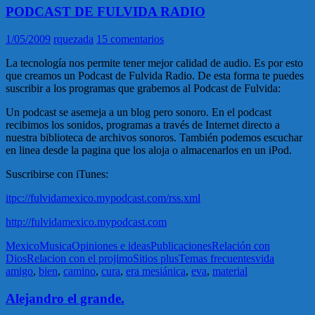
PODCAST DE FULVIDA RADIO
1/05/2009
rquezada
15 comentarios
La tecnología nos permite tener mejor calidad de audio. Es por esto
que creamos un Podcast de Fulvida Radio. De esta forma te puedes
suscribir a los programas que grabemos al Podcast de Fulvida:
Un podcast se asemeja a un blog pero sonoro. En el podcast
recibimos los sonidos, programas a través de Internet directo a
nuestra biblioteca de archivos sonoros. También podemos escuchar
en linea desde la pagina que los aloja o almacenarlos en un iPod.
Suscribirse con iTunes:
itpc://fulvidamexico.mypodcast.com/rss.xml
http://fulvidamexico.mypodcast.com
Mexico
Musica
Opiniones e ideas
Publicaciones
Relación con
Dios
Relacion con el projimo
Sitios plus
Temas frecuentes
vida
amigo
,
bien
,
camino
,
cura
,
era mesiánica
,
eva
,
material
Alejandro el grande.