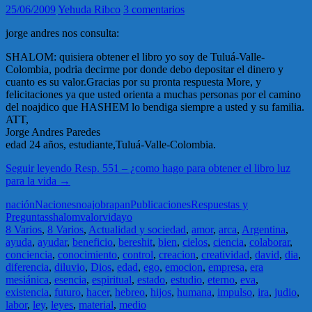
25/06/2009
Yehuda Ribco
3 comentarios
jorge andres nos consulta:
SHALOM: quisiera obtener el libro yo soy de Tuluá-Valle-
Colombia, podria decirme por donde debo depositar el dinero y
cuanto es su valor.Gracias por su pronta respuesta More, y
felicitaciones ya que usted orienta a muchas personas por el camino
del noajdico que HASHEM lo bendiga siempre a usted y su familia.
ATT,
Jorge Andres Paredes
edad 24 años, estudiante,Tuluá-Valle-Colombia.
Seguir leyendo
Resp. 551 – ¿como hago para obtener el libro luz
para la vida
→
nación
Naciones
noaj
obra
pan
Publicaciones
Respuestas y
Preguntas
shalom
valor
vida
yo
8 Varios
,
8 Varios
,
Actualidad y sociedad
,
amor
,
arca
,
Argentina
,
ayuda
,
ayudar
,
beneficio
,
bereshit
,
bien
,
cielos
,
ciencia
,
colaborar
,
conciencia
,
conocimiento
,
control
,
creacion
,
creatividad
,
david
,
dia
,
diferencia
,
diluvio
,
Dios
,
edad
,
ego
,
emocion
,
empresa
,
era
mesiánica
,
esencia
,
espiritual
,
estado
,
estudio
,
eterno
,
eva
,
existencia
,
futuro
,
hacer
,
hebreo
,
hijos
,
humana
,
impulso
,
ira
,
judio
,
labor
,
ley
,
leyes
,
material
,
medio