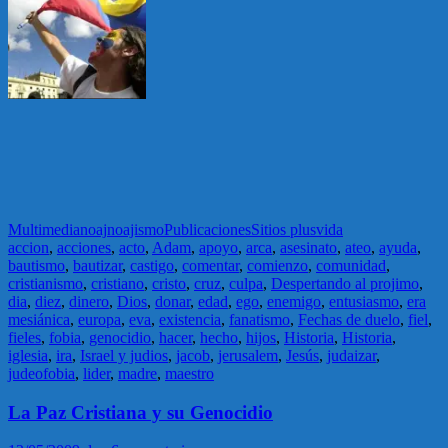
Multimedia
noaj
noajismo
Publicaciones
Sitios plus
vida
accion
,
acciones
,
acto
,
Adam
,
apoyo
,
arca
,
asesinato
,
ateo
,
ayuda
,
bautismo
,
bautizar
,
castigo
,
comentar
,
comienzo
,
comunidad
,
cristianismo
,
cristiano
,
cristo
,
cruz
,
culpa
,
Despertando al projimo
,
dia
,
diez
,
dinero
,
Dios
,
donar
,
edad
,
ego
,
enemigo
,
entusiasmo
,
era
mesiánica
,
europa
,
eva
,
existencia
,
fanatismo
,
Fechas de duelo
,
fiel
,
fieles
,
fobia
,
genocidio
,
hacer
,
hecho
,
hijos
,
Historia
,
Historia
,
iglesia
,
ira
,
Israel y judios
,
jacob
,
jerusalem
,
Jesús
,
judaizar
,
judeofobia
,
lider
,
madre
,
maestro
La Paz Cristiana y su Genocidio