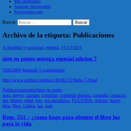
Mis preferidos
Shalom, bienvenido
Sernoajida.com
Buscar:
Archivo de la etiqueta: Publicaciones
Actualidad y sociedad
,
entrega
,
FULVIDA
siete en punto entrega especial edicion 7
5/08/2009
luisnoah
5 comentarios
http://www.scribd.com/doc/18166132/Siete-7-Final
Publicaciones
siete
Siete en punto
acto
,
apoyo
,
camino
,
construir
,
construir shalom
,
consulta
,
contacto
,
dia
,
dinero
,
edad
,
ego
,
era mesiánica
,
FULVIDA
,
gracias
,
hacer
,
idea
,
libro
,
Libros
,
luz
,
mal
Resp. 551 – ¿como hago para obtener el libro luz
para la vida