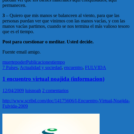
permanecen.
3
– Quiero que mis manos se balanceen al viento, para que las
personas puedan ver que vinimos con las manos vacías, y con las
manos vacías partimos, cuando se nos termina el más valioso tesoro
que es el tiempo.
Post para cuestionar o meditar. Usted decide.
Fuente email amigo.
muerte
poder
Publicaciones
tiempo
7 Países
,
Actualidad y sociedad
,
encuentro
,
FULVIDA
1 encuentro virtual noajida (informacion)
12/04/2009
luisnoah
2 comentarios
http://www.scribd.com/doc/14175606/I-Encuentro-Virtual-Noajida-
Fulvida-2009