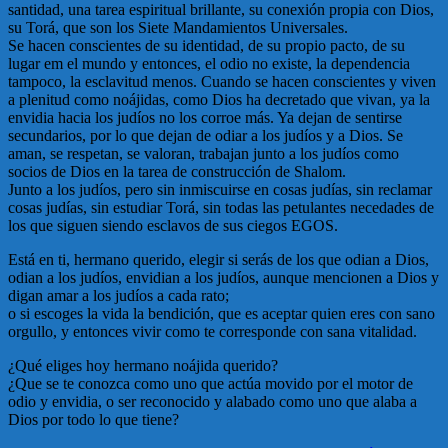
santidad, una tarea espiritual brillante, su conexión propia con Dios,
su Torá, que son los Siete Mandamientos Universales.
Se hacen conscientes de su identidad, de su propio pacto, de su
lugar em el mundo y entonces, el odio no existe, la dependencia
tampoco, la esclavitud menos. Cuando se hacen conscientes y viven
a plenitud como noájidas, como Dios ha decretado que vivan, ya la
envidia hacia los judíos no los corroe más. Ya dejan de sentirse
secundarios, por lo que dejan de odiar a los judíos y a Dios. Se
aman, se respetan, se valoran, trabajan junto a los judíos como
socios de Dios en la tarea de construcción de Shalom.
Junto a los judíos, pero sin inmiscuirse en cosas judías, sin reclamar
cosas judías, sin estudiar Torá, sin todas las petulantes necedades de
los que siguen siendo esclavos de sus ciegos EGOS.
Está en ti, hermano querido, elegir si serás de los que odian a Dios,
odian a los judíos, envidian a los judíos, aunque mencionen a Dios y
digan amar a los judíos a cada rato;
o si escoges la vida la bendición, que es aceptar quien eres con sano
orgullo, y entonces vivir como te corresponde con sana vitalidad.
¿Qué eliges hoy hermano noájida querido?
¿Que se te conozca como uno que actúa movido por el motor de
odio y envidia, o ser reconocido y alabado como uno que alaba a
Dios por todo lo que tiene?