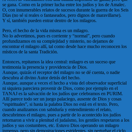
se gana. Como en la primer lucha entre los judíos y los de Amalec.
O, con innumerables relatos de sucesos durante la guerra de los Seis
Días (no sé si reales o fantaseados, pero dignos de maravillarse).
Y sí, también pueden entrar dentro de los milagros.
Pero, el hecho de la vida misma es un milagro.
No lo advertimos, pues es corriente y “normal”, pero cuando
profundizamos en su complejidad y misterio, no dejamos de
encontrar el milagro allí, tal como desde hace mucho reconocen los
místicos de la santa Tradición.
Entonces, repitamos la idea central: milagro es un suceso que
testimonia la presencia y providencia de Dios.
Aunque, quizás el receptor del milagro no se dé cuenta, o nadie
descubra al divino Autor detrás del hecho.
Aunque, aunque a veces el hecho a vista del observador superficial
ni siquiera pareciera provenir de Dios, como por ejemplo en el
TANAJ es la salvación de los judíos que celebramos en PURIM.
Allí parece todo ser un juego palaciego, ausente de Dios y cosas
“espirituales”, si hasta la palabra Dios no está en el texto. Pero,
cuando analizamos con sabiduría y entendimiento el relato,
descubrimos el milagro, pues a partir de lo acontecido los judíos
retornaron a vivir a plenitud el judaísmo, los gentiles respetaron a los
judíos y sus costumbres, etc. Estuvo Dios operando un milagro
inmenso, pero sin demostraciones estridentes, sin perturbar el ciclo