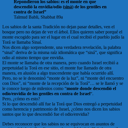
Repondieron los sabios: es el monte en que
descendió la envidia/odio (
siná
) de los gentiles en
contra de Israel”
Talmud Babli, Shabbat 89a
Los sabios de la santa Tradición no dejan pasar detalles, ven el
bosque pero no dejan de ver el árbol. Ellos quieren saber porqué el
monte escogido para ser el lugar en el cual recibió el pueblo judío la
Torá se llamaba Sinaí.
Nos dicen algo sorprendente, una verdadera revelación, la palabra
“sinaí” deriva de la misma raíz idiomática que “siná”, que significa
odio al mismo tiempo que envidia.
El monte se llamaba de otra manera, pero cuando Israel recibió a
perpetuidad la Torá en ese sitio, el monte fue llamado de otra
manera, en alusión a algo trascendente que había ocurrido allí.
Pero, no se le denominó “monte de la luz”, ni “monte del encuentro
con Dios”, ni “monte de la recepción de la Torá”… se le llamó y se
le conoce luego de milenios como “
monte donde descendió el
odio/envidia de los gentiles en contra de Israel
“.
Pero, ¿cómo es esto?
Si lo que descendió allí fue la Torá que Dios entregó a perpetuidad
como herencia y patrimonio de Israel, ¿cómo nos dicen los sabios
santos que lo que descendió fue el odio/envidia?
Debes reconocer que los sabios no se equivocan en asuntos de