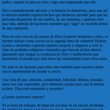
judíos, cuando la tarea es otra y algo mas importante que ello.
Dios constantemente advierte y la historia lo demuestra, pero aun así
la historia también registra hechos que debieron suceder para que las
personas despierten de sus sueños, de sus fantasías y quieran vivir
una vida, además de hacernos entender que “algo” se esconde detrás
de una catástrofe.
Pero no solo esta en las manos de Dios el querer despertar a otros, es
nuestro trabajo como socios en la sagrada tarea de construir Shalom
ayudar a despertar a quienes quieren mejorar y empezar a vivir la
vida sin podridas religiones, bastardos que buscan al dios dinero,
ignorantes que niegan la existencia de Dios y malhechores que
destruirían el mundo por solo tener las comodidades para ellos solos.
No solo es un llamado para ellos sino también para nosotros junto
con la oportunidad de ayudar y crecer.
Una vida de paz, armonía, solidaridad, felicidad, belleza, bondad,
amor nos esta esperando, pero debemos ayudar para que la misma
acelere. Dios esta esperando y nosotros:
¿Cuanto queremos esperar?
Ya es hora de trabajar, de dejar las excusas en un rincón olvidadas,
de olvidar los peros y las fantasías locas, de tirar la vergüenza a la