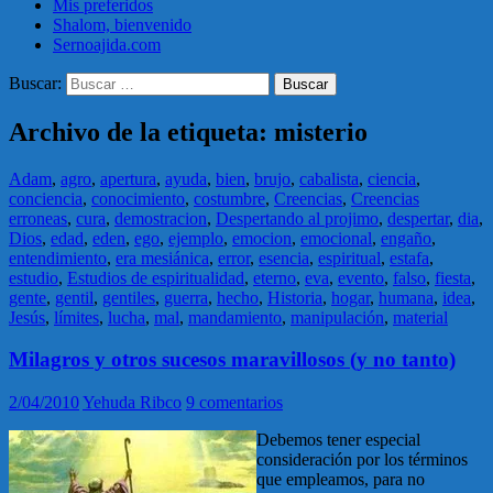
Mis preferidos
Shalom, bienvenido
Sernoajida.com
Buscar:
Archivo de la etiqueta: misterio
Adam
,
agro
,
apertura
,
ayuda
,
bien
,
brujo
,
cabalista
,
ciencia
,
conciencia
,
conocimiento
,
costumbre
,
Creencias
,
Creencias
erroneas
,
cura
,
demostracion
,
Despertando al projimo
,
despertar
,
dia
,
Dios
,
edad
,
eden
,
ego
,
ejemplo
,
emocion
,
emocional
,
engaño
,
entendimiento
,
era mesiánica
,
error
,
esencia
,
espiritual
,
estafa
,
estudio
,
Estudios de espiritualidad
,
eterno
,
eva
,
evento
,
falso
,
fiesta
,
gente
,
gentil
,
gentiles
,
guerra
,
hecho
,
Historia
,
hogar
,
humana
,
idea
,
Jesús
,
límites
,
lucha
,
mal
,
mandamiento
,
manipulación
,
material
Milagros y otros sucesos maravillosos (y no tanto)
2/04/2010
Yehuda Ribco
9 comentarios
Debemos tener especial
consideración por los términos
que empleamos, para no