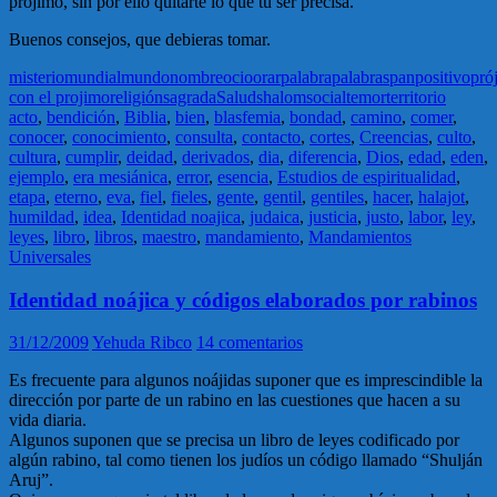
prójimo, sin por ello quitarte lo que tu ser precisa.
Buenos consejos, que debieras tomar.
misterio
mundial
mundo
nombre
ocio
orar
palabra
palabras
pan
positivo
pró
con el projimo
religión
sagrada
Salud
shalom
social
temor
territorio
acto
,
bendición
,
Biblia
,
bien
,
blasfemia
,
bondad
,
camino
,
comer
,
conocer
,
conocimiento
,
consulta
,
contacto
,
cortes
,
Creencias
,
culto
,
cultura
,
cumplir
,
deidad
,
derivados
,
dia
,
diferencia
,
Dios
,
edad
,
eden
,
ejemplo
,
era mesiánica
,
error
,
esencia
,
Estudios de espiritualidad
,
etapa
,
eterno
,
eva
,
fiel
,
fieles
,
gente
,
gentil
,
gentiles
,
hacer
,
halajot
,
humildad
,
idea
,
Identidad noajica
,
judaica
,
justicia
,
justo
,
labor
,
ley
,
leyes
,
libro
,
libros
,
maestro
,
mandamiento
,
Mandamientos
Universales
Identidad noájica y códigos elaborados por rabinos
31/12/2009
Yehuda Ribco
14 comentarios
Es frecuente para algunos noájidas suponer que es imprescindible la
dirección por parte de un rabino en las cuestiones que hacen a su
vida diaria.
Algunos suponen que se precisa un libro de leyes codificado por
algún rabino, tal como tienen los judíos un código llamado “Shulján
Aruj”.