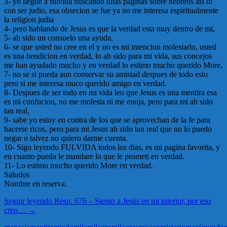
3- yo llegue a fulvida buscando unas paginas sobre hebreos asi di
con ser judio, esa obsecion se fue ya no me interesa espiritualmente
la religion judia
4- pero hablando de Jesus es que la verdad esta muy dentro de mi,
5- ah sido un consuelo una ayuda,
6- se que usted no cree en el y no es mi intencion molestarlo, usted
es una bendicion en verdad, lo ah sido para mi vida, sus concejos
me han ayudado mucho y en verdad lo estimo mucho querido More,
7- no se si pueda aun conservar su amistad despues de todo esto
pero si me interesa muco querido amigo en verdad.
8- Despues de ser todo en mi vida leo que Jesus es una mentira esa
es mi confucion, no me molesta ni me enoja, pero para mi ah sido
tan real,
9- sabe yo estoy en contra de los que se aprovechan de la fe para
hacerse ricos, pero para mi Jesus ah sido tan real que no lo puedo
negar o talvez no quiero darme cuenta.
10- Sigo leyendo FULVIDA todos los dias, es mi pagina favorita, y
en cuanto pueda le mandare lo que le prometi en verdad.
11- Lo estimo mucho querido More en verdad.
Saludos
Nombre en reserva.
Seguir leyendo
Resp. 676 – Siento a Jesús en mi interior, por eso
creo…
→