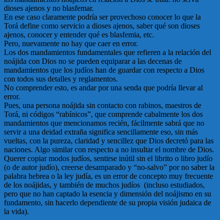
dioses ajenos y no blasfemar.
En ese caso claramente podría ser provechoso conocer lo que la
Torá define como servicio a dioses ajenos, saber qué son dioses
ajenos, conocer y entender qué es blasfemia, etc.
Pero, nuevamente no hay que caer en error.
Los dos mandamientos fundamentales que refieren a la relación del
noájida con Dios no se pueden equiparar a las decenas de
mandamientos que los judíos han de guardar con respecto a Dios
con todos sus detalles y reglamentos.
No comprender esto, es andar por una senda que podría llevar al
error.
Pues, una persona noájida sin contacto con rabinos, maestros de
Torá, ni códigos “rabínicos”, que comprende cabalmente los dos
mandamientos que mencionamos recién, fácilmente sabrá que no
servir a una deidad extraña significa sencillamente eso, sin más
vueltas, con la pureza, claridad y sencillez que Dios decretó para las
naciones. Algo similar con respecto a no insultar el nombre de Dios.
Querer copiar modos judíos, sentirse inútil sin el librito o libro judío
(o de autor judío), creerse desamparado y “no-salvo” por no saber la
palabra hebrea o la ley judía, es un error de concepto muy frecuente
de los noájidas, y también de muchos judíos (incluso estudiados,
pero que no han captado la esencia y dimensión del noájismo en su
fundamento, sin hacerlo dependiente de su propia visión judaica de
la vida).