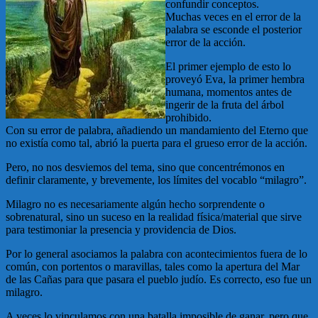
confundir conceptos.
Muchas veces en el error de la
palabra se esconde el posterior
error de la acción.
El primer ejemplo de esto lo
proveyó Eva, la primer hembra
humana, momentos antes de
ingerir de la fruta del árbol
prohibido.
Con su error de palabra, añadiendo un mandamiento del Eterno que
no existía como tal, abrió la puerta para el grueso error de la acción.
Pero, no nos desviemos del tema, sino que concentrémonos en
definir claramente, y brevemente, los límites del vocablo “milagro”.
Milagro no es necesariamente algún hecho sorprendente o
sobrenatural, sino un suceso en la realidad física/material que sirve
para testimoniar la presencia y providencia de Dios.
Por lo general asociamos la palabra con acontecimientos fuera de lo
común, con portentos o maravillas, tales como la apertura del Mar
de las Cañas para que pasara el pueblo judío. Es correcto, eso fue un
milagro.
A veces lo vinculamos con una batalla imposible de ganar, pero que