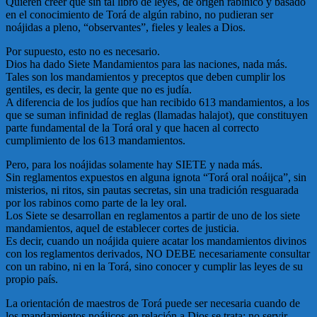
Quieren creer que sin tal libro de leyes, de origen rabínico y basado
en el conocimiento de Torá de algún rabino, no pudieran ser
noájidas a pleno, “observantes”, fieles y leales a Dios.
Por supuesto, esto no es necesario.
Dios ha dado Siete Mandamientos para las naciones, nada más.
Tales son los mandamientos y preceptos que deben cumplir los
gentiles, es decir, la gente que no es judía.
A diferencia de los judíos que han recibido 613 mandamientos, a los
que se suman infinidad de reglas (llamadas halajot), que constituyen
parte fundamental de la Torá oral y que hacen al correcto
cumplimiento de los 613 mandamientos.
Pero, para los noájidas solamente hay SIETE y nada más.
Sin reglamentos expuestos en alguna ignota “Torá oral noáijca”, sin
misterios, ni ritos, sin pautas secretas, sin una tradición resguarada
por los rabinos como parte de la ley oral.
Los Siete se desarrollan en reglamentos a partir de uno de los siete
mandamientos, aquel de establecer cortes de justicia.
Es decir, cuando un noájida quiere acatar los mandamientos divinos
con los reglamentos derivados, NO DEBE necesariamente consultar
con un rabino, ni en la Torá, sino conocer y cumplir las leyes de su
propio país.
La orientación de maestros de Torá puede ser necesaria cuando de
los mandamientos noájicos en relación a Dios se trata: no servir