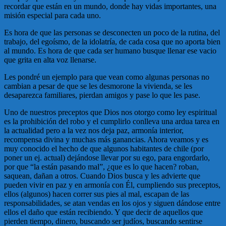
recordar que están en un mundo, donde hay vidas importantes, una
misión especial para cada uno.
Es hora de que las personas se desconecten un poco de la rutina, del
trabajo, del egoísmo, de la idolatría, de cada cosa que no aporta bien
al mundo. Es hora de que cada ser humano busque llenar ese vacio
que grita en alta voz llenarse.
Les pondré un ejemplo para que vean como algunas personas no
cambian a pesar de que se les desmorone la vivienda, se les
desaparezca familiares, pierdan amigos y pase lo que les pase.
Uno de nuestros preceptos que Dios nos otorgo como ley espiritual
es la prohibición del robo y el cumplirlo conlleva una ardua tarea en
la actualidad pero a la vez nos deja paz, armonía interior,
recompensa divina y muchas más ganancias. Ahora veamos y es
muy conocido el hecho de que algunos habitantes de chile (por
poner un ej. actual) dejándose llevar por su ego, para engordarlo,
por que “la están pasando mal”, ¿que es lo que hacen? roban,
saquean, dañan a otros. Cuando Dios busca y les advierte que
pueden vivir en paz y en armonía con Él, cumpliendo sus preceptos,
ellos (algunos) hacen correr sus pies al mal, escapan de las
responsabilidades, se atan vendas en los ojos y siguen dándose entre
ellos el daño que están recibiendo. Y que decir de aquellos que
pierden tiempo, dinero, buscando ser judíos, buscando sentirse