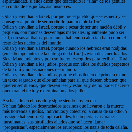
espiritualidad, si ellos dicen que descendió la “siná” de los gentiles
en contra de los judíos, así mismo es.
Odian y envidian a Israel, porque fue el pueblo que se esmeró y se
consagró al punto de ser meritorio para recibir la Torá.
Odian y envidian a Israel, porque a pesar de ser una nación débil y
pequeña, con muchas desventajas materiales, igualmente pudo ser
leal, con sus altibajos, pero nunca habiendo caído tan bajo como el
resto de las naciones del mundo.
Odian y envidian a Israel, porque cuando los hebreos eran noájidas
(en el tiempo antes de la entrega de la Torá) vivían de acuerdo a los
Siete Mandamientos y por eso fueron escogidos para recibir la Torá.
Odian y envidian a los judíos, porque son ellos los dueños perpetuos
de la Torá y no las naciones del mundo.
Odian y envidian a los judíos, porque ellos tienen de primera mano
un texto sagrado que ellos anhelan para sí, que desean obtener, que
quieren ser dueños, que desean leer y estudiar y de no poder hacerlo
quemarán el texto y exterminarán a los judíos.
Así ha sido en el pasado y sigue siendo hoy en día.
No han faltado los desgraciados asesinos que llevaron a la muerte
más horrenda a judíos, individuos y colectivo, a causa de su odio. Y
los sigue habiendo. Ejemplo actuales, los imperialistas árabe-
musulmanes; sus atrofiados aliados que se hacen llamar
“progesistas”, especialmente los eruropeos; los nazis de toda calaña,