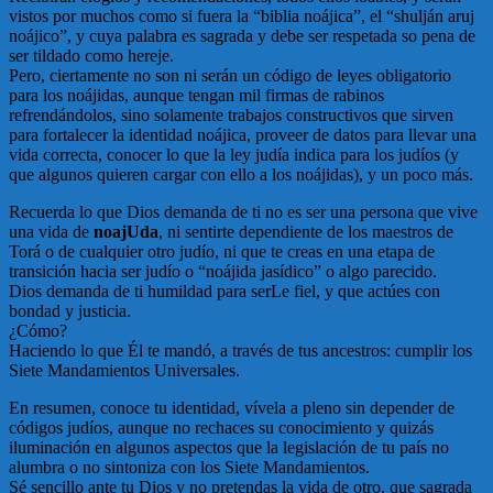
vistos por muchos como si fuera la “biblia noájica”, el “shulján aruj
noájico”, y cuya palabra es sagrada y debe ser respetada so pena de
ser tildado como hereje.
Pero, ciertamente no son ni serán un código de leyes obligatorio
para los noájidas, aunque tengan mil firmas de rabinos
refrendándolos, sino solamente trabajos constructivos que sirven
para fortalecer la identidad noájica, proveer de datos para llevar una
vida correcta, conocer lo que la ley judía indica para los judíos (y
que algunos quieren cargar con ello a los noájidas), y un poco más.
Recuerda lo que Dios demanda de ti no es ser una persona que vive
una vida de
noajUda
, ni sentirte dependiente de los maestros de
Torá o de cualquier otro judío, ni que te creas en una etapa de
transición hacia ser judío o “noájida jasídico” o algo parecido.
Dios demanda de ti humildad para serLe fiel, y que actúes con
bondad y justicia.
¿Cómo?
Haciendo lo que Él te mandó, a través de tus ancestros: cumplir los
Siete Mandamientos Universales.
En resumen, conoce tu identidad, vívela a pleno sin depender de
códigos judíos, aunque no rechaces su conocimiento y quizás
iluminación en algunos aspectos que la legislación de tu país no
alumbra o no sintoniza con los Siete Mandamientos.
Sé sencillo ante tu Dios y no pretendas la vida de otro, que sagrada