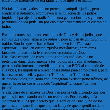
entre otros miembros de esa fauna vil que infesta el mundo.
No faltan los malvados que no pretenden aniquilar judíos, pero sí
erradicar el judaísmo. Promueven la asimilación de los judíos,
impiden el pasaje de la tradición de una generación a la siguiente,
perturban la vida judía, sin por ello atacar directamente el cuerpo del
judío.
Están los otros espantosos enemigos de Dios y de los judíos, que
son los que dicen “amar a los judíos”, pero actúan de un modo vil y
traidor. Son los que se hacen llamar “nuevo israel”, “israel
espiritual”, “israel en cristo”, “judíos mesiánicos”, entre otros
farsantes, piratas de la fe y rebeldes en contra de Dios.
Una clase especial de estos últimos son los noájidas que no
pretenden dañar directamente a los judíos, ni agredir al judaísmo,
pero su odio interno, su envidia poderosa, su EGO al comando de
sus vidas, les impulsan a buscar cosas judías para apropiárselas, para
hacerse amos de ellas, para leer Torá, estudiar Torá, actuar a modo
de medio-judios, etc., todo con la “sagrada excusa” (tono irónico) de
querer hacer las cosas de modo “espiritual”… como “gentiles
justos”.
Y esta clase de enemigos de Dios van por la vida diciendo que son
gentiles justos, cuando no lo son realmente. Porque, niegan la
Voluntad de Dios que decretó que la Torá es de Israel y no de los
gentiles; el mismo Dios que impuso la ley de que el gentil no debe
estudiar Torá, sino dedicarse a conocer y cumplir con los Siete