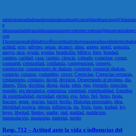
misterio
mundial
mundo
natural
noaj
noajico
noajida
obra
ocio
ojo
Opinione
e
ideas
orar
palabra
palabras
pan
paz
precepto
preceptos
prójimo
propósito
re
con
Dios
responsabilidad
rezo
Rezos
ritual
robo
ropa
sagrada
sentimiento
shal
actitud
,
acto
,
adivino
,
aguas
,
alcance
,
alma
,
amigo
,
angel
,
angustia
,
apoyo
,
arca
,
ayuda
,
ayudar
,
bendición
,
bíblico
,
bien
,
bondad
,
camino
,
caridad
,
casa
,
castigo
,
ciencia
,
colgado
,
comentar
,
comer
,
compartir
,
comunidad
,
confianza
,
congregacion
,
consejo
,
constructor
,
constructores de shalom
,
construir
,
construir shalom
,
contacto
,
corazon
,
costumbre
,
crecer
,
Creencias
,
Creencias erroneas
,
cristianismo
,
cristiano
,
david
,
decision
,
Despertando al projimo
,
dia
,
dinero
,
Dios
,
doctrina
,
droga
,
duda
,
eden
,
ego
,
ejemplo
,
emocion
,
engaño
,
era mesiánica
,
esperanza
,
espiritual
,
espiritualidad
,
Estudios
de espiritualidad
,
eternidad
,
eterno
,
eva
,
falso
,
fiel
,
fieles
,
fiesta
,
fracaso
,
gente
,
gracias
,
hacer
,
hecho
,
Historias personales
,
idea
,
Identidad noajica
,
iglesia
,
influencia
,
ira
,
Jesús
,
justo
,
lealtad
,
ley
,
leyes
,
libertad
,
límites
,
madre
,
mal
,
maldad
,
maldicion
,
manipulación
,
manipular
,
material
,
medio
Resp. 712 – Actitud ante la vida e influencias del