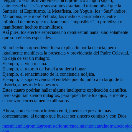
religión, o estatus divino/mesiánico/profético a algún sujeto,
entonces el tal Jesús y sus asuntos estarían al mismo nivel que la
Santería, el Espiritismo, la Metafísica, los Yoguis, los “Sais” indios,
Maradona, este moré Yehuda, los médicos carismáticos, entre
infinidad de otros que realizan curas “imposibles”, o profetizan o
manifiestan hechos maravillosos.
Así pues, los efectos especiales no demuestran nada, sino solamente
que son efectos especiales…
Si un hecho sorprendente fuera explicado por la ciencia, pero
igualmente manifiesta la presencia y providencia del Padre Celestial,
no deja de ser un milagro.
Ejemplo, la vida misma.
Ejemplo, el retorno de Israel a su tierra hogar.
Ejemplo, el renacimiento de la conciencia noájica.
Ejemplo, la supervivencia el endeble pueblo judío a lo largo de la
historia, a pesar de los pesares.
Estos cuatro podrían hallar alguna inteligente explicación científica,
pero seguirían siendo milagros, para quien tiene los ojos, la mente y
el corazón correctamente calibrados.
Ahora, con este conocimiento en ti, puedes expresarte más
correctamente, al tiempo que buscar ser sincero contigo y con Dios.
mes
mila
milagro
milagros
misterio
moré
nacimiento
natural
norma
ocio
ojo
con