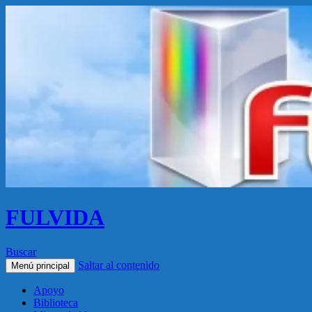
FULVIDA
Buscar
Saltar al contenido
Menú principal
Apoyo
Biblioteca