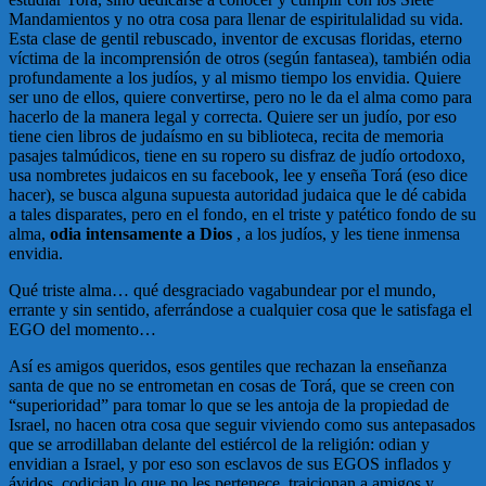
Mandamientos y no otra cosa para llenar de espiritulalidad su vida.
Esta clase de gentil rebuscado, inventor de excusas floridas, eterno
víctima de la incomprensión de otros (según fantasea), también odia
profundamente a los judíos, y al mismo tiempo los envidia. Quiere
ser uno de ellos, quiere convertirse, pero no le da el alma como para
hacerlo de la manera legal y correcta. Quiere ser un judío, por eso
tiene cien libros de judaísmo en su biblioteca, recita de memoria
pasajes talmúdicos, tiene en su ropero su disfraz de judío ortodoxo,
usa nombretes judaicos en su facebook, lee y enseña Torá (eso dice
hacer), se busca alguna supuesta autoridad judaica que le dé cabida
a tales disparates, pero en el fondo, en el triste y patético fondo de su
alma,
odia intensamente a Dios
, a los judíos, y les tiene inmensa
envidia.
Qué triste alma… qué desgraciado vagabundear por el mundo,
errante y sin sentido, aferrándose a cualquier cosa que le satisfaga el
EGO del momento…
Así es amigos queridos, esos gentiles que rechazan la enseñanza
santa de que no se entrometan en cosas de Torá, que se creen con
“superioridad” para tomar lo que se les antoja de la propiedad de
Israel, no hacen otra cosa que seguir viviendo como sus antepasados
que se arrodillaban delante del estiércol de la religión: odian y
envidian a Israel, y por eso son esclavos de sus EGOS inflados y
ávidos, codician lo que no les pertenece, traicionan a amigos y