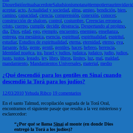
Dios
religión
ritual
sacerdote
Salud
sionismo
tanaj
tiempo
tierra
urim
vida
vi
aceptar
,
acto
,
Actualidad y sociedad
,
alma
,
amigo
,
bendición
,
bien
,
camino
,
capacidad
,
ciencia
,
comprensión
,
conexión
,
conocer
,
construcción de shalom
,
control
,
costumbre
,
Creencias erroneas
,
cristo
,
cuerpo
,
cumplir
,
decidir
,
desgracia
,
Despertando al projimo
,
dia
,
Dios
,
edad
,
ego
,
ejemplo
,
encuentro
,
enemigo
,
enseñanza
,
entrega
,
era mesiánica
,
esencia
,
espiritual
,
espiritualidad
,
espiritul
,
estudiar
,
Estudios de espiritualidad
,
eterna
,
eternidad
,
eterno
,
eva
,
farsante
,
feliz
,
gente
,
gentil
,
gentiles
,
hacer
,
hebreo
,
herencia
,
Identidad noajica
,
ira
,
Israel y judios
,
judaica
,
judaico
,
judio
,
judios
,
justo
,
justos
,
legado
,
ley
,
libro
,
libros
,
límites
,
luz
,
mal
,
maldad
,
mandamiento
,
Mandamientos Universales
,
material
,
medio
¿Qué descendió para los gentiles en Sinaí cuando
descendió la Torá para los judíos?
12/03/2010
Yehuda Ribco
19 comentarios
En el santo Talmud, recopilación sagrada de la Torá Oral,
encontramos el siguiente pasaje que resulta a la vez misterioso y
esclarecedor:
“¿Por qué se llama
Sinaí
al monte (en donde Dios
entregó la Torá a los judíos)?