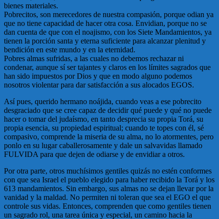
bienes materiales.
Pobrecitos, son merecedores de nuestra compasión, porque odian ya
que no tiene capacidad de hacer otra cosa. Envidian, porque no se
dan cuenta de que con el noajismo, con los Siete Mandamientos, ya
tienen la porción santa y eterna suficiente para alcanzar plenitud y
bendición en este mundo y en la eternidad.
Pobres almas sufridas, a las cuales no debemos rechazar ni
condenar, aunque sí ser tajantes y claros en los límites sagrados que
han sido impuestos por Dios y que en modo alguno podemos
nosotros violentar para dar satisfacción a sus alocados EGOS.
Así pues, querido hermano noájida, cuando veas a ese pobrecito
desgraciado que se cree capaz de decidir qué puede y qué no puede
hacer o tomar del judaísmo, en tanto desprecia su propia Torá, su
propia esencia, su propiedad espiritual; cuando te topes con él, sé
compasivo, comprende la miseria de su alma, no lo atormentes, pero
ponlo en su lugar caballerosamente y dale un salvavidas llamado
FULVIDA para que dejen de odiarse y de envidiar a otros.
Por otra parte, otros muchísimos gentiles quizás no estén conformes
con que sea Israel el pueblo elegido para haber recibido la Torá y los
613 mandamientos. Sin embargo, sus almas no se dejan llevar por la
vanidad y la maldad. No permiten ni toleran que sea el EGO el que
controle sus vidas. Entonces, comprenden que como gentiles tienen
un sagrado rol, una tarea única y especial, un camino hacia la