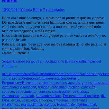
entorno
16/02/2010
Yehuda Ribco
7 comentarios
Buen día estimado amigo, Gracias por su pronta respuesta y apoyo.
Dejeme decirle que no es nada fácil lidiar con mi familia que sigue
en el cristianismo, y peor cuando a uno no le está yendo del todo
bien en los negocios. a más integra.
Ellos insisten para que me congregue para que vuelva a rebaño y no
paran de insistir.
Pido a Dios que me ayude, que me de sabiduría de lo alto para lidiar
con esta situación. Saludos,
Oscar, Guatemala
Seguir leyendo
Resp. 712 – Actitud ante la vida e influencias del
entorno
→
mensaje
mes
metas
mila
misterio
moré
mortales
mundo
Naciones
negocios
n
con el projimo
religión
religioso
rescate
Respuestas y
Preguntas
rey
Rezos
riqueza
ritual
ropa
sabios
sagrada
sagrado
salmista
sal
Actualidad y sociedad
,
bondad
,
capacidad
,
ciencia
,
conexión
,
conocer
,
conocimiento
,
consejo
,
construcción de shalom
,
constructor
,
construir
,
construir shalom
,
Despertando al projimo
,
dia
,
Dios
,
droga
,
eden
,
ego
,
emocion
,
emocional
,
enseñanza
,
enseñanzas
,
era mesiánica
,
esencia
,
Estudios de espiritualidad
,
fracaso
,
hacer
,
idea
,
ietzer
,
Jesús
,
justicia
,
libro
,
límites
,
material