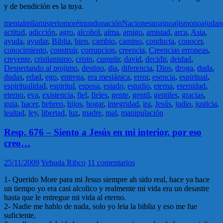
y de bendición es la tuya.
mental
mila
misterio
moré
mundo
nación
Naciones
noaj
noajismo
noajuda
n
actitud
,
adicción
,
agro
,
alcohol
,
alma
,
amigo
,
amistad
,
arca
,
Asia
,
ayuda
,
ayudar
,
Biblia
,
bien
,
cambio
,
camino
,
conducta
,
conocer
,
conocimiento
,
construir
,
corrupcion
,
creencia
,
Creencias erroneas
,
creyente
,
cristianismo
,
cristo
,
cumplir
,
david
,
decidir
,
deidad
,
Despertando al projimo
,
destino
,
dia
,
diferencia
,
Dios
,
droga
,
duda
,
dudas
,
edad
,
ego
,
entrega
,
era mesiánica
,
error
,
esencia
,
espiritual
,
espiritualidad
,
espiritul
,
esposa
,
estado
,
estudio
,
eterna
,
eternidad
,
eterno
,
eva
,
existencia
,
fiel
,
fieles
,
gente
,
gentil
,
gentiles
,
gracias
,
guia
,
hacer
,
hebreo
,
hijos
,
hogar
,
integridad
,
ira
,
Jesús
,
judio
,
justicia
,
lealtad
,
ley
,
libertad
,
luz
,
madre
,
mal
,
manipulación
Resp. 676 – Siento a Jesús en mi interior, por eso
creo…
25/11/2009
Yehuda Ribco
11 comentarios
1- Querido More para mi Jesus siempre ah sido real, hace ya hace
un tiempo yo era casi alcolico y realmente mi vida era un desastre
hasta que le entregue mi vida al eterno.
2- Nadie me hablo de nada, solo yo leia la biblia y eso me fue
suficiente,