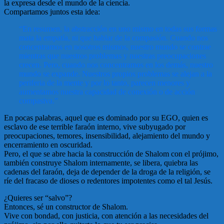
la expresa desde el mundo de la ciencia.
Compartamos juntos esta idea:
“En resumen, la abstracción en uno mismo en todas sus formas
mata la empatía, ni que hablar de la compasión. Cuando nos
concentramos en nosotros mismos, nuestro mundo se contrae
mientras que nuestros problemas y nuestras preocupaciones
crecen. Pero, cuando nos concentramos en los demás, nuestro
mundo se expande. Nuestros propios problemas se alejan a la
periferia de la mente y por lo tanto, parecen menores y
aumentamos nuestra capacidad de conexión o de acción
compasiva.”
En pocas palabras, aquel que es dominado por su EGO, quien es
esclavo de ese terrible faraón interno, vive subyugado por
preocupaciones, temores, insensibilidad, alejamiento del mundo y
encerramiento en oscuridad.
Pero, el que se abre hacia la construcción de Shalom con el prójimo,
también construye Shalom internamente, se libera, quiebra las
cadenas del faraón, deja de depender de la droga de la religión, se
ríe del fracaso de dioses o redentores impotentes como el tal Jesús.
¿Quieres ser “salvo”?
Entonces, sé un constructor de Shalom.
Vive con bondad, con justicia, con atención a las necesidades del