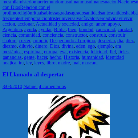
mes
mila
misterio
muerte
mundo
musulman
musulmanes
nación
Naciones
n
con Dios
Relacion con el
projimo
religión
ritual
sabios
sagrada
sagrado
santidad
santo
sentido
shabba
frecuentes
tiempo
traicion
triste
universal
vacío
valor
verdad
vida
vil
vivir
accion
,
accionar
,
Actualidad y sociedad
,
amigo
,
amor
,
apoyo
,
Argentina
,
ayuda
,
ayudar
,
Biblia
,
bien
,
bondad
,
capacidad
,
caridad
,
ciencia
,
comunidad
,
conciencia
,
constructor
,
construir
,
construir
shalom
,
crecer
,
cumplir
,
Despertando al projimo
,
despertar
,
dia
,
diez
,
diezmo
,
diluvio
,
dinero
,
Dios
,
divina
,
eden
,
ego
,
ejemplo
,
era
mesiánica
,
espiritual
,
europa
,
eva
,
existencia
,
felicidad
,
fiel
,
fieles
,
ganancias
,
gente
,
hacer
,
hecho
,
Historia
,
humanidad
,
Identidad
noajica
,
ira
,
ley
,
leyes
,
libro
,
madre
,
mal
,
mascara
El Llamado al despertar
3/03/2010
Nahuel
4 comentarios