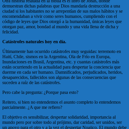
Otra historia relatada en la biblia es el libro de Jonás, donde
demuestran dichas palabras que Dios mandaría destrucción a una
ciudad si los habitantes no se arrepentían de sus malos hábitos y se
encomendaban a vivir como seres humanos, cumpliendo con el
código de leyes que Dios otorgó a la humanidad, únicas leyes que
otorgan paz, amor, bondad al mundo y una vida llena de dicha y
felicidad.
Catástrofes naturales hoy en día.
Últimamente han ocurrido catástrofes muy seguidas: terremoto en
Haití, Chile, sismos en la Argentina, Ola de Frío en Europa,
Inundaciones en Brasil, Argentina, etc. y cuantas catástrofes más
están ocurriendo en la actualidad para despertar la conciencia que
duerme en cada ser humano. Damnificados, perjudicados, heridos,
desaparecidos, fallecidos son algunas de las consecuencias que
suceden a raíz de las catástrofes.
Pero cabe la pregunta: ¿Porque pasa esto?
Reitero, si bien no entendemos el asunto completo lo entendemos
parcialmente. ¿A que me refiero?
El objetivo es sensibilizar, despertar solidaridad, importancia al
mundo pero por sobre todo al prójimo, dar caridad, ser unidos, ser
un apoyo para el otro y a la vez el despertar Noajico. El mundo debe