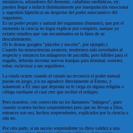
mesiánicos, adoradores del demonio, cabalistas mediáticos, etc.
pueden llegar a inducir (habitualmente por manipulación emocional
y sugestión hipnótica) un despertar del poder autocurativo del
organismo.
Es un poder propio y natural del organismo (humano), que por el
momento la ciencia no logra explicar por completo, aunque ya
existen estudios que van encaminados en la línea de su
descubrimiento.
(Si lo deseas googlea “placebo y nocebo”, por ejemplo.)
Cuando las neurociencias avancen, tendremos más novedades al
respecto y entonces los milagreros de pacotilla, pero hábiles para el
engaño, deberán inventar nuevas trampas para dominar, someter,
robar, esclavizar a sus seguidores.
La estafa ocurre cuando el curado no reconoce el poder natural
puesto en juego, y/o no agradece directamente al Eterno, y
solamente a Él; sino que deposita su fe ciega en alguna religión o
clérigo mediante el cual cree que recibió el
milagro
.
Pero nosotros, con corrección no los llamamos “milagros”, pues
cuando ocurren hechos sorprendentes pero que no llevan a Dios,
entonces son eso, hechos sorprendentes, explicados por la ciencia o
aún no.
Por otra parte, si un suceso sorprendente ya diera validez a una