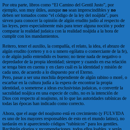
Por otra parte, libros como “El Camino del Gentil Justo”, por
ejemplo, son muy útiles, aunque
no
sean imprescindibles y
no
deben ser tomados como “el código de la ley del noájida”, pues
sirven para conocer la opinión de algún erudito judío al respecto de
las leyes, pero especialmente más para tener alguna noción y poder
comparar la realidad judaica con la realidad noájida a la hora de
cumplir con los mandamientos.
Reitero, tener el auxilio, la compañía, el relato, la idea, el abrazo de
algún erudito (certero y n o u nmero ególatra o comerciante de la fe),
o de algún judío entendido es bueno; no tiene nada de negativo o
depredador de la propia identidad; siempre y cuando en esa relación
se tenga bien en cuenta y en claro cuál es la identidad y misión de
cada uno, de acuerdo a lo dispuesto por el Eterno.
Pero, pasar a ser una mochila dependiente de algún rabino o moré, o
escarbar en la cultura judía a la espera de encontrar la propia
identidad, o someterse a ideas exclusivistas judaicas, o convertir la
sacralidad noájica en una especie de culto, no es la intención de
Dios con respecto al noajismo, ni lo que las autoridades rabínicas de
todas las épocas han indicado como correcto.
Ahora, que el auge del noajismo está en crecimiento (y FULVIDA
es uno de los mayores responsables de esto en el mundo latino), no
tardarán en ir apareciendo códigos “rabínicos” para los gentiles.
Recibirán elogios y recomendaciones, todos ellos loables, y serán