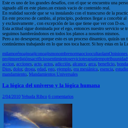
Este es uno de los grandes desafíos, con el que se encuentra una person
signado allí en este plano,un extasis vacio de contenido real.
En realidad sucede que se va instalando con el transcurso de la pract
En este proceso de cambio, al principio, podemos llegar a concebir al
y exclusivamente , con excepción de las que tiene que ver con D-os.
Esta actitud sigue dominada por el ego, entonces nuestro servicio se
seguimos hambreándonos en todos los planos a nosotros mismos.
Pero a no desesperar, porque esto es un proceso dinamico, quizás un
continúemos trabajando en lo que nos toca hacer. Si hoy estas en la Lu
mila
moré
noaj
noajico
noajismo
nombre
norma
ocio
oculta
olam
Opiniones 
projimo
religión
sacrificios
sentimiento
servicio
terapia
tiempo
tribu
unidad
accion
,
acciones
,
acto
,
actos
,
adicción
,
alcance
,
arca
,
beneficio
,
bond
Dios
,
dolor
,
droga
,
edad
,
ego
,
ejemplo
,
era mesiánica
,
esencia
,
estudi
mandamiento
,
Mandamientos Universales
La lógica del universo y la lógica humana
2/04/2010
Yehuda Ribco
6 comentarios