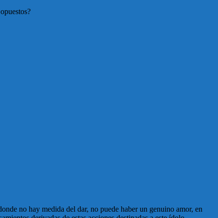
 opuestos?
que donde no hay medida del dar, no puede haber un genuino amor, en
samientos derivadas de estas acciones destinadas a este ídolo