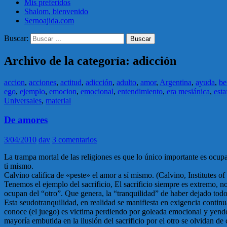
Mis preferidos
Shalom, bienvenido
Sernoajida.com
Buscar:
Archivo de la categoría: adicción
accion
,
acciones
,
actitud
,
adicción
,
adulto
,
amor
,
Argentina
,
ayuda
,
be
ego
,
ejemplo
,
emocion
,
emocional
,
entendimiento
,
era mesiánica
,
esta
Universales
,
material
De amores
3/04/2010
dav
3 comentarios
La trampa mortal de las religiones es que lo único importante es ocup
ti mismo.
Calvino califica de «peste» el amor a sí mismo. (Calvino, Institutes of
Tenemos el ejemplo del sacrificio, El sacrificio siempre es extremo, n
ocupan del “otro”. Que genera, la “tranquilidad” de haber dejado tod
Esta seudotranquilidad, en realidad se manifiesta en exigencia continua
conoce (el juego) es victima perdiendo por goleada emocional y yendo 
mayoría embutida en la ilusión del sacrificio por el otro se olvidan de