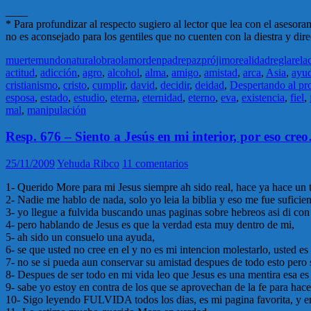
____
* Para profundizar al respecto sugiero al lector que lea con el asesor
no es aconsejado para los gentiles que no cuenten con la diestra y dir
muerte
mundo
natural
obra
olam
orden
padre
paz
prójimo
realidad
regla
rela
actitud
,
adicción
,
agro
,
alcohol
,
alma
,
amigo
,
amistad
,
arca
,
Asia
,
ayu
cristianismo
,
cristo
,
cumplir
,
david
,
decidir
,
deidad
,
Despertando al pr
esposa
,
estado
,
estudio
,
eterna
,
eternidad
,
eterno
,
eva
,
existencia
,
fiel
,
mal
,
manipulación
Resp. 676 – Siento a Jesús en mi interior, por eso cre
25/11/2009
Yehuda Ribco
11 comentarios
1- Querido More para mi Jesus siempre ah sido real, hace ya hace un ti
2- Nadie me hablo de nada, solo yo leia la biblia y eso me fue suficien
3- yo llegue a fulvida buscando unas paginas sobre hebreos asi di con s
4- pero hablando de Jesus es que la verdad esta muy dentro de mi,
5- ah sido un consuelo una ayuda,
6- se que usted no cree en el y no es mi intencion molestarlo, usted
7- no se si pueda aun conservar su amistad despues de todo esto pero
8- Despues de ser todo en mi vida leo que Jesus es una mentira esa es
9- sabe yo estoy en contra de los que se aprovechan de la fe para hace
10- Sigo leyendo FULVIDA todos los dias, es mi pagina favorita, y e