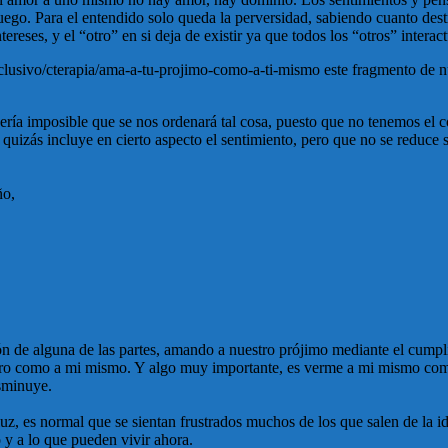
uego. Para el entendido solo queda la perversidad, sabiendo cuanto des
eses, y el “otro” en si deja de existir ya que todos los “otros” interac
exclusivo/cterapia/ama-a-tu-projimo-como-a-ti-mismo este fragmento de 
ría imposible que se nos ordenará tal cosa, puesto que no tenemos el co
 quizás incluye en cierto aspecto el sentimiento, pero que no se reduce 
ño,
sión de alguna de las partes, amando a nuestro prójimo mediante el cu
tro como a mi mismo. Y algo muy importante, es verme a mi mismo como
isminuye.
uz, es normal que se sientan frustrados muchos de los que salen de la id
 y a lo que pueden vivir ahora.