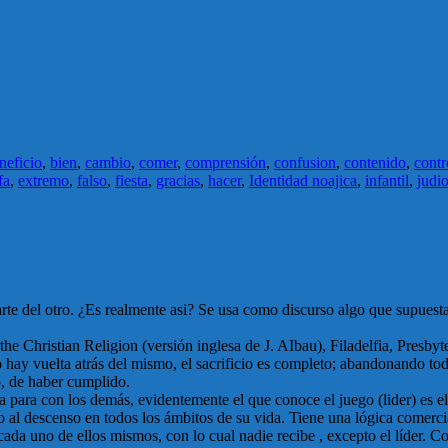
neficio
,
bien
,
cambio
,
comer
,
comprensión
,
confusion
,
contenido
,
contr
fa
,
extremo
,
falso
,
fiesta
,
gracias
,
hacer
,
Identidad noajica
,
infantil
,
judi
arte del otro. ¿Es realmente asi? Se usa como discurso algo que supues
 the Christian Religion (versión inglesa de J. AIbau), Filadelfia, Presby
o hay vuelta atrás del mismo, el sacrificio es completo; abandonando tod
o, de haber cumplido.
 para con los demás, evidentemente el que conoce el juego (lider) es el 
al descenso en todos los ámbitos de su vida. Tiene una lógica comercia
 cada uno de ellos mismos, con lo cual nadie recibe , excepto el líder. C