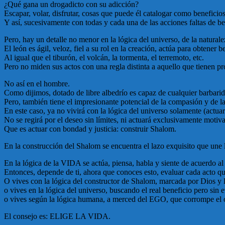
¿Qué gana un drogadicto con su adicción?
Escapar, volar, disfrutar, cosas que puede él catalogar como beneficio
Y así, sucesivamente con todas y cada una de las acciones faltas de b
Pero, hay un detalle no menor en la lógica del universo, de la natural
El león es ágil, veloz, fiel a su rol en la creación, actúa para obtener b
Al igual que el tiburón, el volcán, la tormenta, el terremoto, etc.
Pero no miden sus actos con una regla distinta a aquello que tienen p
No así en el hombre.
Como dijimos, dotado de libre albedrío es capaz de cualquier barbar
Pero, también tiene el impresionante potencial de la compasión y de l
En este caso, ya no vivirá con la lógica del universo solamente (actuar 
No se regirá por el deseo sin límites, ni actuará exclusivamente motiv
Que es actuar con bondad y justicia: construir Shalom.
En la construcción del Shalom se encuentra el lazo exquisito que une 
En la lógica de la VIDA se actúa, piensa, habla y siente de acuerdo
Entonces, depende de ti, ahora que conoces esto, evaluar cada acto que e
O vives con la lógica del constructor de Shalom, marcada por Dios y
o vives en la lógica del universo, buscando el real beneficio pero sin 
o vives según la lógica humana, a merced del EGO, que corrompe el or
El consejo es: ELIGE LA VIDA.