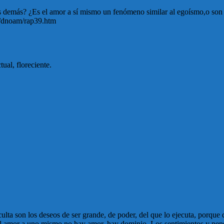
os demás? ¿Es el amor a sí mismo un fenómeno similar al egoísmo,o son
om/dnoam/rap39.htm
ual, floreciente.
 oculta son los deseos de ser grande, de poder, del que lo ejecuta, por
za el amor a uno mismo no hay amor, hay dominio. Los sentimientos y pen