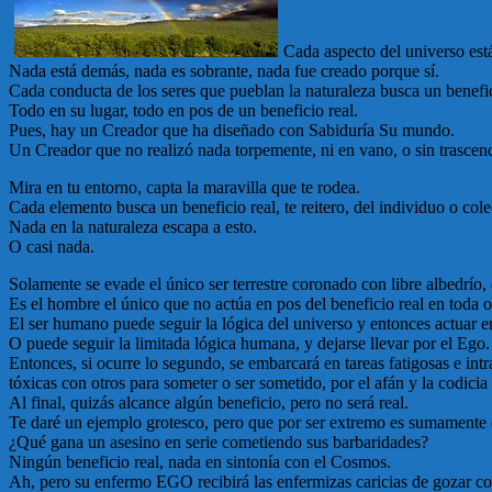
Cada aspecto del universo est
Nada está demás, nada es sobrante, nada fue creado porque sí.
Cada conducta de los seres que pueblan la naturaleza busca un benefici
Todo en su lugar, todo en pos de un beneficio real.
Pues, hay un Creador que ha diseñado con Sabiduría Su mundo.
Un Creador que no realizó nada torpemente, ni en vano, o sin trascen
Mira en tu entorno, capta la maravilla que te rodea.
Cada elemento busca un beneficio real, te reitero, del individuo o cole
Nada en la naturaleza escapa a esto.
O casi nada.
Solamente se evade el único ser terrestre coronado con libre albedrío,
Es el hombre el único que no actúa en pos del beneficio real en toda oc
El ser humano puede seguir la lógica del universo y entonces actuar 
O puede seguir la limitada lógica humana, y dejarse llevar por el Ego.
Entonces, si ocurre lo segundo, se embarcará en tareas fatigosas e int
tóxicas con otros para someter o ser sometido, por el afán y la codicia
Al final, quizás alcance algún beneficio, pero no será real.
Te daré un ejemplo grotesco, pero que por ser extremo es sumamente 
¿Qué gana un asesino en serie cometiendo sus barbaridades?
Ningún beneficio real, nada en sintonía con el Cosmos.
Ah, pero su enfermo EGO recibirá las enfermizas caricias de gozar con