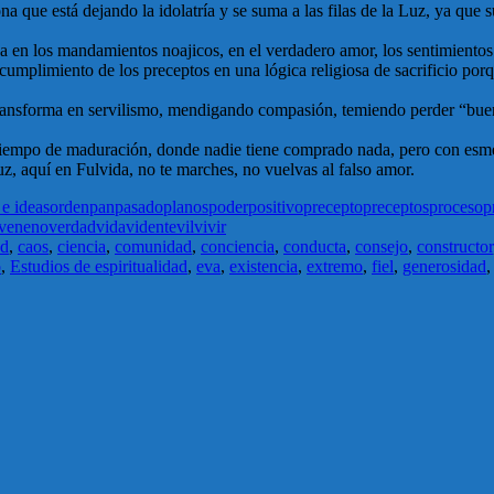
a que está dejando la idolatría y se suma a las filas de la Luz, ya que 
ica en los mandamientos noajicos, en el verdadero amor, los sentimiento
 cumplimiento de los preceptos en una lógica religiosa de sacrificio po
 transforma en servilismo, mendigando compasión, temiendo perder “buen
 tiempo de maduración, donde nadie tiene comprado nada, pero con esme
z, aquí en Fulvida, no te marches, no vuelvas al falso amor.
e ideas
orden
pan
pasado
planos
poder
positivo
precepto
preceptos
proceso
p
veneno
verdad
vida
vidente
vil
vivir
ad
,
caos
,
ciencia
,
comunidad
,
conciencia
,
conducta
,
consejo
,
constructor
o
,
Estudios de espiritualidad
,
eva
,
existencia
,
extremo
,
fiel
,
generosidad