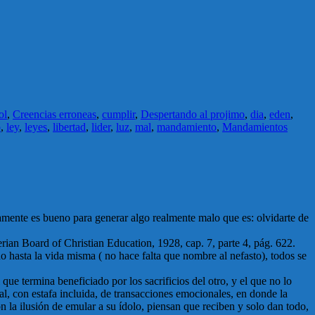
ol
,
Creencias erroneas
,
cumplir
,
Despertando al projimo
,
dia
,
eden
,
o
,
ley
,
leyes
,
libertad
,
lider
,
luz
,
mal
,
mandamiento
,
Mandamientos
tamente es bueno para generar algo realmente malo que es: olvidarte de
terian Board of Christian Education, 1928, cap. 7, parte 4, pág. 622.
o hasta la vida misma ( no hace falta que nombre al nefasto), todos se
que termina beneficiado por los sacrificios del otro, y el que no lo
l, con estafa incluida, de transacciones emocionales, en donde la
on la ilusión de emular a su ídolo, piensan que reciben y solo dan todo,