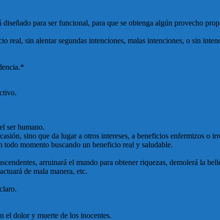
á diseñado para ser funcional, para que se obtenga algún provecho propi
o real, sin alentar segundas intenciones, malas intenciones, o sin inten
dencia.*
ctivo.
 el ser humano.
asión, sino que da lugar a otros intereses, a beneficios enfermizos o irr
en todo momento buscando un beneficio real y saludable.
rascendentes, arruinará el mundo para obtener riquezas, demolerá la bel
 actuará de mala manera, etc.
claro.
 el dolor y muerte de los inocentes.