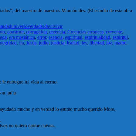
rriados”, del maestro de maestros Maimónides. (El estudio de esta obra
unidad
universo
verdad
vida
vil
vivir
nto
,
construir
,
corrupcion
,
creencia
,
Creencias erroneas
,
creyente
,
rega
,
era mesiánica
,
error
,
esencia
,
espiritual
,
espiritualidad
,
espiritul
,
ntegridad
,
ira
,
Jesús
,
judio
,
justicia
,
lealtad
,
ley
,
libertad
,
luz
,
madre
,
 le entregue mi vida al eterno.
ion judia
 han ayudado mucho y en verdad lo estimo mucho querido More,
,
alvez no quiero darme cuenta.