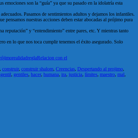
sus emociones son la “guía” ya que su pasado en la idolatría esta
s adecuados. Pasamos de sentimientos adultos y dejamos los infantiles.
rque pensamos nuestras acciones deben estar abocadas al prójimo pura
a reputación” y “entendimiento” entre pares, etc. Y mientras tanto
ro en lo que nos toca cumplir tenemos el éxito asegurado. Solo
rójimo
realidad
regla
Relacion con el
,
construir
,
construir shalom
,
Creencias
,
Despertando al projimo
,
,
gentil
,
gentiles
,
hacer
,
humana
,
ira
,
justicia
,
límites
,
maestro
,
mal
,