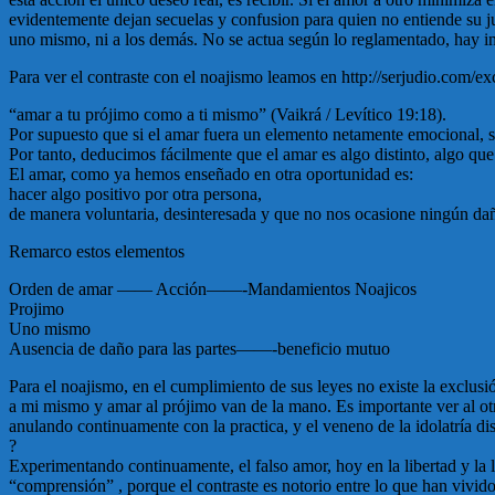
evidentemente dejan secuelas y confusion para quien no entiende su j
uno mismo, ni a los demás. No se actua según lo reglamentado, hay inter
Para ver el contraste con el noajismo leamos en http://serjudio.com/
“amar a tu prójimo como a ti mismo” (Vaikrá / Levítico 19:18).
Por supuesto que si el amar fuera un elemento netamente emocional, se
Por tanto, deducimos fácilmente que el amar es algo distinto, algo que
El amar, como ya hemos enseñado en otra oportunidad es:
hacer algo positivo por otra persona,
de manera voluntaria, desinteresada y que no nos ocasione ningún da
Remarco estos elementos
Orden de amar —— Acción——-Mandamientos Noajicos
Projimo
Uno mismo
Ausencia de daño para las partes——-beneficio mutuo
Para el noajismo, en el cumplimiento de sus leyes no existe la exclu
a mi mismo y amar al prójimo van de la mano. Es importante ver al o
anulando continuamente con la practica, y el veneno de la idolatría d
?
Experimentando continuamente, el falso amor, hoy en la libertad y la l
“comprensión” , porque el contraste es notorio entre lo que han vivido