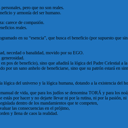
s personales, pero que no son reales.
eneficio y armonía del ser humano.
eza: carece de compasión.
eneficios reales.
rogramado en su “esencia”, que busca el beneficio (por supuesto que si
idad, necedad o banalidad, movido por su EGO.
a generosidad.
en pos de beneficio), sino que añadirá la lógica del Padre Celestial a la
ado por un sano anhelo de beneficiarse, sino que su patrón estará en sin
la lógica del universo y la lógica humana, dotando a la existencia del 
 al manual de vida, que para los judíos se denomina TORÁ y para los n
stás por hacer y no dejarte llevar ni por la rutina, ni por la pasión, ni 
 legislada dentro de los mandamientos que te competen,
evaluar las consecuencias en el prójimo,
den y llena de caos la realidad.