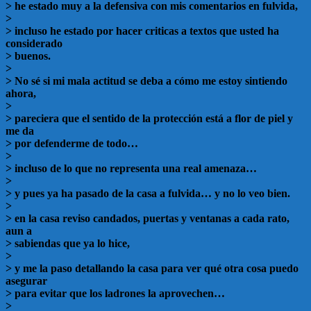
> he estado muy a la defensiva con mis comentarios en fulvida,
>
> incluso he estado por hacer criticas a textos que usted ha
considerado
> buenos.
>
> No sé si mi mala actitud se deba a cómo me estoy sintiendo
ahora,
>
> pareciera que el sentido de la protección está a flor de piel y
me da
> por defenderme de todo…
>
> incluso de lo que no representa una real amenaza…
>
> y pues ya ha pasado de la casa a fulvida… y no lo veo bien.
>
> en la casa reviso candados, puertas y ventanas a cada rato,
aun a
> sabiendas que ya lo hice,
>
> y me la paso detallando la casa para ver qué otra cosa puedo
asegurar
> para evitar que los ladrones la aprovechen…
>