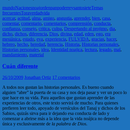
mundo
Naciones
noaj
orden
pan
poder
rey
santo
siete
Temas
frecuentes
Tora
verdad
vida
acercar
,
actitud
,
alma
,
amigo
,
angustia
,
aprender
,
bien
,
casa
,
comentar
,
comentario
,
comentarios
,
comprensión
,
conducta
,
confianza
,
consejo
,
critica
,
culpa
,
Despertando al projimo
,
dia
,
dicho
,
dichos
,
diferencia
,
Dios
,
divina
,
edad
,
eden
,
ego
,
era
mesiánica
,
estado
,
eva
,
experiencia
,
FULVIDA
,
gracias
,
hacer
,
hebreo
,
hecho
,
heredad
,
herencia
,
Historia
,
Historias personales
,
Historias personales
,
idea
,
Identidad noajica
,
lectura
,
legado
,
mal
,
mandamiento
,
material
Cuán diferente
26/10/2009
Jonathan Ortiz
17 comentarios
A todos nos gustan las historias personales. Es bueno cuando
alguien “abre” la puerta de su casa y nos deja pasar y ver un poco lo
que hace en su vida. Para aquellos que gustan aprender de las
experiencias de otros, este texto servirá de mucho. Para quienes
prefieren leer todo, apoyado de versículos del Tanaj y dichos de los
Sabios, quizás sirva para ir dejando esa conducta de lado y
comenzar a abrirse más a la idea que la vida noájica no depende
única y exclusivamente de
la palabra de Dios
.