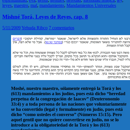
espiritualidad
,
eva
,
gentil
,
gentiles
,
heredad
,
Identidad noajica
,
ley
,
leyes
,
maestro
,
mal
,
mandamiento
,
Mandamientos Universales
Mishné Torá, Leyes de Reyes, cap. 8
5/11/2009
Yehuda Ribco
7 comentarios
Moshé, nuestro maestro, sólamente entregó la Torá y los
(613) mandamientos a los judíos, pues está dicho “heredad
perpetua de la congregación de Iaacov” (Deuteronomio
33:4) y a toda persona de las naciones que voluntariamente
se ha convertido (legal y formalmente) en judío, pues está
dicho “como ustedes el converso” (Números 15:15). Pero
aquel gentil que no quiere convertirse en judío, no se lo
introduce a la obligatoriedad de la Torá y los (613)