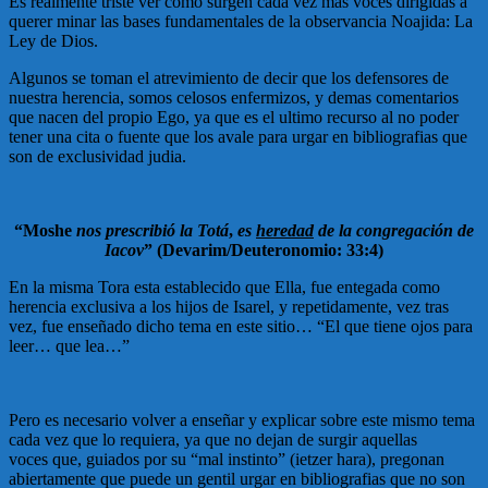
Es realmente triste ver como surgen cada vez mas voces dirigidas a
querer minar las bases fundamentales de la observancia Noajida: La
Ley de Dios.
Algunos se toman el atrevimiento de decir que los defensores de
nuestra herencia, somos celosos enfermizos, y demas comentarios
que nacen del propio Ego, ya que es el ultimo recurso al no poder
tener una cita o fuente que los avale para urgar en bibliografias que
son de exclusividad judia.
“Moshe
nos prescribió
la Totá
,
es
heredad
de la congregación de
Iacov
” (Devarim/Deuteronomio: 33:4)
En la misma Tora esta establecido que Ella, fue entegada como
herencia exclusiva a los hijos de Isarel, y repetidamente, vez tras
vez, fue enseñado dicho tema en este sitio… “El que tiene ojos para
leer… que lea…”
Pero es necesario volver a enseñar y explicar sobre este mismo tema
cada vez que lo requiera, ya que no dejan de surgir aquellas
voces que, guiados por su “mal instinto” (ietzer hara), pregonan
abiertamente que puede un gentil urgar en bibliografias que no son