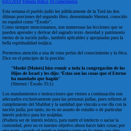
6/03/2010
Yehuda Ribco
10 comentarios
Esta semana el pueblo judío lee públicamente de la Torá las dos
últimas porciones del segundo libro, denominado Shemot, conocido
en español como “Éxodo”.
Como siempre mencionamos, son numerosas las lecciones que se
pueden aprender y derivar del sagrado texto -heredad y patrimonio
eterno de la nación judía-, también aplicables y apropiadas para la
bella espiritualidad noájica.
Prestemos atención a una de estas perlas del conocimiento y la ética.
Dice en el principio de la porción:
“
Moshé [Moisés] hizo reunir a toda la congregación de los
Hijos de Israel y les dijo: ‘Éstas son las cosas que el Eterno
ha mandado que hagáis
“
(Shemot / Éxodo 35:1)
Los mandamientos e instrucciones que vienen a continuación son
adecuados exclusivamente para las personas judías, pues refieren al
cumplimiento del Shabbat y la santidad que vincula a ese día con la
nación judía; por tanto, no es un asunto de estudio o de particular
interés práctico para los noájidas.
(Pudiera ser de interés teórico, para nutrir el intelecto o saciar la
curiosidad, pero no es nuestro objetivo ahora hacer tales cosas; por
otra parte, cuando el gentil se interesa tanto en lo ajeno, sea algo