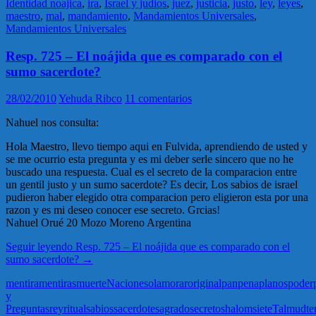
Identidad noajica
,
ira
,
Israel y judios
,
juez
,
justicia
,
justo
,
ley
,
leyes
,
maestro
,
mal
,
mandamiento
,
Mandamientos Universales
,
Mandamientos Universales
Resp. 725 – El noájida que es comparado con el
sumo sacerdote?
28/02/2010
Yehuda Ribco
11 comentarios
Nahuel nos consulta:
Hola Maestro, llevo tiempo aqui en Fulvida, aprendiendo de usted y
se me ocurrio esta pregunta y es mi deber serle sincero que no he
buscado una respuesta. Cual es el secreto de la comparacion entre
un gentil justo y un sumo sacerdote? Es decir, Los sabios de israel
pudieron haber elegido otra comparacion pero eligieron esta por una
razon y es mi deseo conocer ese secreto. Grcias!
Nahuel Orué 20 Mozo Moreno Argentina
Seguir leyendo
Resp. 725 – El noájida que es comparado con el
sumo sacerdote?
→
mentira
mentiras
muerte
Naciones
olam
orar
original
pan
pena
planos
poder
y
Preguntas
rey
ritual
sabios
sacerdote
sagrado
secreto
shalom
siete
Talmud
t