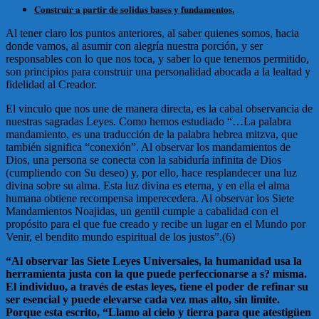
Construir a partir de solidas bases y fundamentos.
Al tener claro los puntos anteriores, al saber quienes somos, hacia
donde vamos, al asumir con alegría nuestra porción, y ser
responsables con lo que nos toca, y saber lo que tenemos permitido,
son principios para construir una personalidad abocada a la lealtad y
fidelidad al Creador.
El vinculo que nos une de manera directa, es la cabal observancia de
nuestras sagradas Leyes. Como hemos estudiado “…La palabra
mandamiento, es una traducción de la palabra hebrea mitzva, que
también significa “conexión”. Al observar los mandamientos de
Dios, una persona se conecta con la sabiduría infinita de Dios
(cumpliendo con Su deseo) y, por ello, hace resplandecer una luz
divina sobre su alma. Esta luz divina es eterna, y en ella el alma
humana obtiene recompensa imperecedera. Al observar los Siete
Mandamientos Noajidas, un gentil cumple a cabalidad con el
propósito para el que fue creado y recibe un lugar en el Mundo por
Venir, el bendito mundo espiritual de los justos”.(6)
“Al observar las Siete Leyes Universales, la humanidad usa la
herramienta justa con la que puede perfeccionarse a s? misma.
El individuo, a través de estas leyes, tiene el poder de refinar su
ser esencial y puede elevarse cada vez mas alto, sin limite.
Porque esta escrito, “Llamo al cielo y tierra para que atestigüen