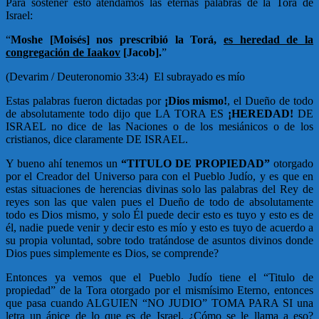
Para sostener esto atendamos las eternas palabras de la Tora de
Israel:
“
Moshe [Moisés] nos prescribió la Torá,
es heredad de la
congregación de Iaakov
[Jacob].
”
(Devarim / Deuteronomio 33:4) El subrayado es mío
Estas palabras fueron dictadas por
¡Dios mismo!
, el Dueño de todo
de absolutamente todo dijo que LA TORA ES
¡HEREDAD!
DE
ISRAEL no dice de las Naciones o de los mesiánicos o de los
cristianos, dice claramente DE ISRAEL.
Y bueno ahí tenemos un
“TITULO DE PROPIEDAD”
otorgado
por el Creador del Universo para con el Pueblo Judío, y es que en
estas situaciones de herencias divinas solo las palabras del Rey de
reyes son las que valen pues el Dueño de todo de absolutamente
todo es Dios mismo, y solo Él puede decir esto es tuyo y esto es de
él, nadie puede venir y decir esto es mío y esto es tuyo de acuerdo a
su propia voluntad, sobre todo tratándose de asuntos divinos donde
Dios pues simplemente es Dios, se comprende?
Entonces ya vemos que el Pueblo Judío tiene el “Titulo de
propiedad” de la Tora otorgado por el mismísimo Eterno, entonces
que pasa cuando ALGUIEN “NO JUDIO” TOMA PARA SI una
letra un ápice de lo que es de Israel, ¿Cómo se le llama a eso?