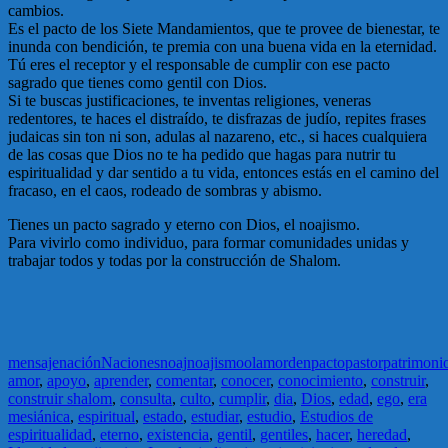
cambios.
Es el pacto de los Siete Mandamientos, que te provee de bienestar, te
inunda con bendición, te premia con una buena vida en la eternidad.
Tú eres el receptor y el responsable de cumplir con ese pacto
sagrado que tienes como gentil con Dios.
Si te buscas justificaciones, te inventas religiones, veneras
redentores, te haces el distraído, te disfrazas de judío, repites frases
judaicas sin ton ni son, adulas al nazareno, etc., si haces cualquiera
de las cosas que Dios no te ha pedido que hagas para nutrir tu
espiritualidad y dar sentido a tu vida, entonces estás en el camino del
fracaso, en el caos, rodeado de sombras y abismo.
Tienes un pacto sagrado y eterno con Dios, el noajismo.
Para vivirlo como individuo, para formar comunidades unidas y
trabajar todos y todas por la construcción de Shalom.
mensaje
nación
Naciones
noaj
noajismo
olam
orden
pacto
pastor
patrimoni
amor
,
apoyo
,
aprender
,
comentar
,
conocer
,
conocimiento
,
construir
,
construir shalom
,
consulta
,
culto
,
cumplir
,
dia
,
Dios
,
edad
,
ego
,
era
mesiánica
,
espiritual
,
estado
,
estudiar
,
estudio
,
Estudios de
espiritualidad
,
eterno
,
existencia
,
gentil
,
gentiles
,
hacer
,
heredad
,