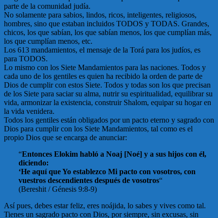
parte de la comunidad judía.
No solamente para sabios, lindos, ricos, inteligentes, religiosos,
hombres, sino que estaban incluidos TODOS y TODAS. Grandes,
chicos, los que sabían, los que sabían menos, los que cumplían más,
los que cumplían menos, etc.
Los 613 mandamientos, el mensaje de la Torá para los judíos, es
para TODOS.
Lo mismo con los Siete Mandamientos para las naciones. Todos y
cada uno de los gentiles es quien ha recibido la orden de parte de
Dios de cumplir con estos Siete. Todos y todas son los que precisan
de los Siete para saciar su alma, nutrir su espiritualidad, equilibrar su
vida, armonizar la existencia, construir Shalom, equipar su hogar en
la vida venidera.
Todos los gentiles están obligados por un pacto eterno y sagrado con
Dios para cumplir con los Siete Mandamientos, tal como es el
propio Dios que se encarga de anunciar:
“
Entonces Elokim habló a Noaj [Noé] y a sus hijos con él,
diciendo:
‘He aquí que Yo establezco Mi pacto con vosotros, con
vuestros descendientes después de vosotros
“
(Bereshit / Génesis 9:8-9)
Así pues, debes estar feliz, eres noájida, lo sabes y vives como tal.
Tienes un sagrado pacto con Dios, por siempre, sin excusas, sin