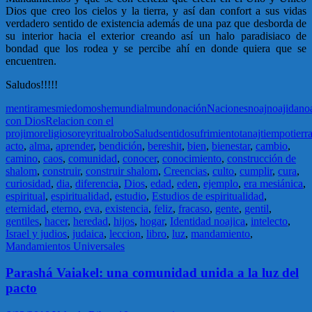
Dios que creo los cielos y la tierra, y así dan confort a sus vidas
verdadero sentido de existencia además de una paz que desborda de
su interior hacia el exterior creando así un halo paradisiaco de
bondad que los rodea y se percibe ahí en donde quiera que se
encuentren.
Saludos!!!!!
mentira
mes
miedo
moshe
mundial
mundo
nación
Naciones
noaj
noajida
no
con Dios
Relacion con el
projimo
religioso
rey
ritual
robo
Salud
sentido
sufrimiento
tanaj
tiempo
tierr
acto
,
alma
,
aprender
,
bendición
,
bereshit
,
bien
,
bienestar
,
cambio
,
camino
,
caos
,
comunidad
,
conocer
,
conocimiento
,
construcción de
shalom
,
construir
,
construir shalom
,
Creencias
,
culto
,
cumplir
,
cura
,
curiosidad
,
dia
,
diferencia
,
Dios
,
edad
,
eden
,
ejemplo
,
era mesiánica
,
espiritual
,
espiritualidad
,
estudio
,
Estudios de espiritualidad
,
eternidad
,
eterno
,
eva
,
existencia
,
feliz
,
fracaso
,
gente
,
gentil
,
gentiles
,
hacer
,
heredad
,
hijos
,
hogar
,
Identidad noajica
,
intelecto
,
Israel y judios
,
judaica
,
leccion
,
libro
,
luz
,
mandamiento
,
Mandamientos Universales
Parashá Vaiakel: una comunidad unida a la luz del
pacto