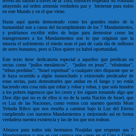
revelo así mismo a través de la Torá, entonces respetara Su voluntad
atrayendo así orden armonía verdadera paz y bienestar para todos
en este Mundo y en el que viene.
Hasta aquí queda demostrado como los grandes males de la
humanidad son a causa del incumplimiento de los 7 Mandamientos,
y podríamos escribir miles de hojas para demostrar como las
transgresiones a los Mandamientos son lo que originan que la
miseria el sufrimiento el miedo sean el pan de cada día de millones
de seres humanos, pero si Dios quiere ya habrá oportunidad.
Este texto tiene dedicatoria especial a aquellos que predican en
sectas como “judíos mesiánicos”, “judíos en jesus”, “efraimitas”,
“tribus perdidas”, “Israel espiritual” o cualquier otro disparate que se
le haya ocurrido a algún trasnochado y extraviado predicador de
estas sectas, para demostrarles que andan en el fango y no están
haciendo otra cosa más que robar y robar y robar, y que solo hunden
a los pobres ingenuos que les creen y los siguen tomando algo que
Dios dijo que no es de ellos si no de la santa Nación de Israel, que
es Luz de las Naciones, como vemos con nuestro querido More
Yehuda Ribco que nos enseña a caminar bajo la Luz del Eterno
cumpliendo con nuestros Mandamientos y mejorando así en forma
verdadera nuestra existencia y las de los que nos rodean.
Abrazos para todos mis hermanos Noajidas que respetan sus 7
Mandamientos y que se con certeza que creen en el Uno y Único