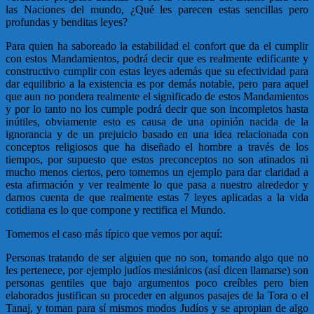
las Naciones del mundo, ¿Qué les parecen estas sencillas pero
profundas y benditas leyes?
Para quien ha saboreado la estabilidad el confort que da el cumplir
con estos Mandamientos, podrá decir que es realmente edificante y
constructivo cumplir con estas leyes además que su efectividad para
dar equilibrio a la existencia es por demás notable, pero para aquel
que aun no pondera realmente el significado de estos Mandamientos
y por lo tanto no los cumple podrá decir que son incompletos hasta
inútiles, obviamente esto es causa de una opinión nacida de la
ignorancia y de un prejuicio basado en una idea relacionada con
conceptos religiosos que ha diseñado el hombre a través de los
tiempos, por supuesto que estos preconceptos no son atinados ni
mucho menos ciertos, pero tomemos un ejemplo para dar claridad a
esta afirmación y ver realmente lo que pasa a nuestro alrededor y
darnos cuenta de que realmente estas 7 leyes aplicadas a la vida
cotidiana es lo que compone y rectifica el Mundo.
Tomemos el caso más típico que vemos por aquí:
Personas tratando de ser alguien que no son, tomando algo que no
les pertenece, por ejemplo judíos mesiánicos (así dicen llamarse) son
personas gentiles que bajo argumentos poco creíbles pero bien
elaborados justifican su proceder en algunos pasajes de la Tora o el
Tanaj, y toman para sí mismos modos Judíos y se apropian de algo