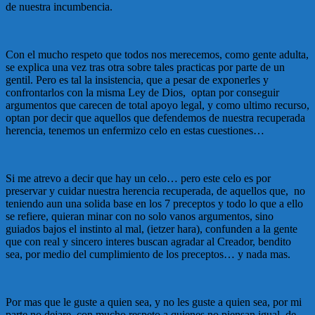
de nuestra incumbencia.
Con el mucho respeto que todos nos merecemos, como gente adulta,
se explica una vez tras otra sobre tales practicas por parte de un
gentil. Pero es tal la insistencia, que a pesar de exponerles y
confrontarlos con la misma Ley de Dios, optan por conseguir
argumentos que carecen de total apoyo legal, y como ultimo recurso,
optan por decir que aquellos que defendemos de nuestra recuperada
herencia, tenemos un enfermizo celo en estas cuestiones…
Si me atrevo a decir que hay un celo… pero este celo es por
preservar y cuidar nuestra herencia recuperada, de aquellos que, no
teniendo aun una solida base en los 7 preceptos y todo lo que a ello
se refiere, quieran minar con no solo vanos argumentos, sino
guiados bajos el instinto al mal, (ietzer hara), confunden a la gente
que con real y sincero interes buscan agradar al Creador, bendito
sea, por medio del cumplimiento de los preceptos… y nada mas.
Por mas que le guste a quien sea, y no les guste a quien sea, por mi
parte no dejare, con mucho respeto a quienes no piensan igual, de