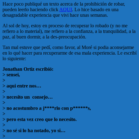
Hace poco publiqué un texto acerca de la prohibición de robar,
pueden leerlo haciendo click
AQUI
. Lo hice basado en una
desagradable experiencia que vivi hace unas semanas.
Al sol de hoy, estoy en proceso de recuperar lo robado (y no me
refiero a lo material), me refiero a la confianza, a la tranquilidad, a la
paz, al buen dormir, a la des-preocupación.
Tan mal estuve que pedí, como favor, al Moré si podia aconsejarme
en lo qué hacer para recuperarme de esa mala experiencia. Le escribí
lo siguiente:
Jonathan Ortiz escribió:
> sensei,
>
> aqui entre nos…
>
> necesito un consejo…
>
> no acostumbro a j****rlo con p******s,
>
> pero esta vez creo que lo necesito.
>
> no sé si lo ha notado, yo si…
>