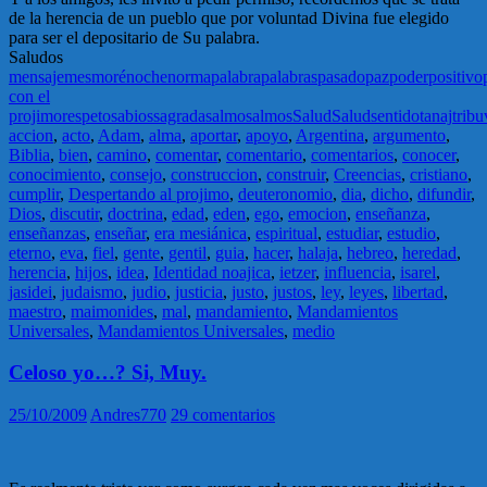
de la herencia de un pueblo que por voluntad Divina fue elegido
para ser el depositario de Su palabra.
Saludos
mensaje
mes
moré
noche
norma
palabra
palabras
pasado
paz
poder
positivo
con el
projimo
respeto
sabios
sagrada
salmo
salmos
Salud
Salud
sentido
tanaj
tribu
accion
,
acto
,
Adam
,
alma
,
aportar
,
apoyo
,
Argentina
,
argumento
,
Biblia
,
bien
,
camino
,
comentar
,
comentario
,
comentarios
,
conocer
,
conocimiento
,
consejo
,
construccion
,
construir
,
Creencias
,
cristiano
,
cumplir
,
Despertando al projimo
,
deuteronomio
,
dia
,
dicho
,
difundir
,
Dios
,
discutir
,
doctrina
,
edad
,
eden
,
ego
,
emocion
,
enseñanza
,
enseñanzas
,
enseñar
,
era mesiánica
,
espiritual
,
estudiar
,
estudio
,
eterno
,
eva
,
fiel
,
gente
,
gentil
,
guia
,
hacer
,
halaja
,
hebreo
,
heredad
,
herencia
,
hijos
,
idea
,
Identidad noajica
,
ietzer
,
influencia
,
isarel
,
jasidei
,
judaismo
,
judio
,
justicia
,
justo
,
justos
,
ley
,
leyes
,
libertad
,
maestro
,
maimonides
,
mal
,
mandamiento
,
Mandamientos
Universales
,
Mandamientos Universales
,
medio
Celoso yo…? Si, Muy.
25/10/2009
Andres770
29 comentarios