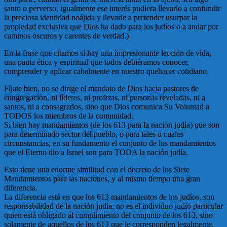
santo o perverso, igualmente ese interés pudiera llevarlo a confundir
la preciosa identidad noájida y llevarle a pretender usurpar la
propiedad exclusiva que Dios ha dado para los judíos o a andar por
caminos oscuros y carentes de verdad.)
En la frase que citamos sí hay una impresionante lección de vida,
una pauta ética y espiritual que todos debiéramos conocer,
comprender y aplicar cabalmente en nuestro quehacer cotidiano.
Fíjate bien, no se dirige el mandato de Dios hacia pastores de
congregación, ni líderes, ni profetas, ni personas reveladas, ni a
santos, ni a consagrados, sino que Dios comunica Su Voluntad a
TODOS los miembros de la comunidad.
Si bien hay mandamientos (de los 613 para la nación judía) que son
para determinado sector del pueblo, o para tales o cuales
circunstancias, en su fundamento el conjunto de los mandamientos
que el Eterno dio a Israel son para TODA la nación judía.
Esto tiene una enorme similitud con el decreto de los Siete
Mandamientos para las naciones, y al mismo tiempo una gran
diferencia.
La diferencia está en que los 613 mandamientos de los judíos, son
responsabilidad de la nación judía; no es el individuo judío particular
quien está obligado al cumplimiento del conjunto de los 613, sino
solamente de aquellos de los 613 que le corresponden legalmente.