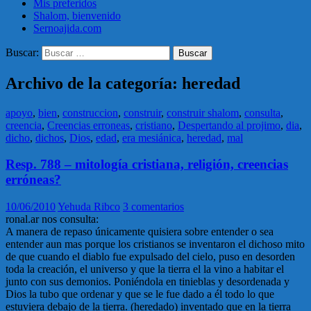
Mis preferidos
Shalom, bienvenido
Sernoajida.com
Buscar:
Archivo de la categoría: heredad
apoyo
,
bien
,
construccion
,
construir
,
construir shalom
,
consulta
,
creencia
,
Creencias erroneas
,
cristiano
,
Despertando al projimo
,
dia
,
dicho
,
dichos
,
Dios
,
edad
,
era mesiánica
,
heredad
,
mal
Resp. 788 – mitología cristiana, religión, creencias
erróneas?
10/06/2010
Yehuda Ribco
3 comentarios
ronal.ar nos consulta:
A manera de repaso únicamente quisiera sobre entender o sea
entender aun mas porque los cristianos se inventaron el dichoso mito
de que cuando el diablo fue expulsado del cielo, puso en desorden
toda la creación, el universo y que la tierra el la vino a habitar el
junto con sus demonios. Poniéndola en tinieblas y desordenada y
Dios la tubo que ordenar y que se le fue dado a él todo lo que
estuviera debajo de la tierra. (heredado) inventado que en la tierra