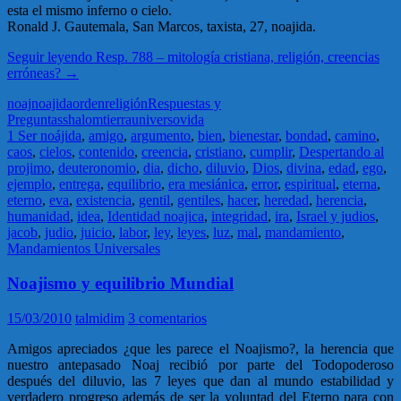
esta el mismo inferno o cielo.
Ronald J. Gautemala, San Marcos, taxista, 27, noajida.
Seguir leyendo
Resp. 788 – mitología cristiana, religión, creencias
erróneas?
→
noaj
noajida
orden
religión
Respuestas y
Preguntas
shalom
tierra
universo
vida
1 Ser noájida
,
amigo
,
argumento
,
bien
,
bienestar
,
bondad
,
camino
,
caos
,
cielos
,
contenido
,
creencia
,
cristiano
,
cumplir
,
Despertando al
projimo
,
deuteronomio
,
dia
,
dicho
,
diluvio
,
Dios
,
divina
,
edad
,
ego
,
ejemplo
,
entrega
,
equilibrio
,
era mesiánica
,
error
,
espiritual
,
eterna
,
eterno
,
eva
,
existencia
,
gentil
,
gentiles
,
hacer
,
heredad
,
herencia
,
humanidad
,
idea
,
Identidad noajica
,
integridad
,
ira
,
Israel y judios
,
jacob
,
judio
,
juicio
,
labor
,
ley
,
leyes
,
luz
,
mal
,
mandamiento
,
Mandamientos Universales
Noajismo y equilibrio Mundial
15/03/2010
talmidim
3 comentarios
Amigos apreciados ¿que les parece el Noajismo?, la herencia que
nuestro antepasado Noaj recibió por parte del Todopoderoso
después del diluvio, las 7 leyes que dan al mundo estabilidad y
verdadero progreso además de ser la voluntad del Eterno para con