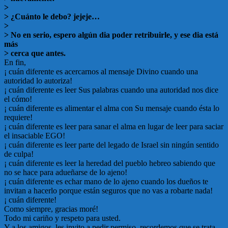
>
> ¿Cuánto le debo? jejeje…
>
> No en serio, espero algún dia poder retribuirle, y ese dia está
más
> cerca que antes.
En fin,
¡ cuán diferente es acercarnos al mensaje Divino cuando una
autoridad lo autoriza!
¡ cuán diferente es leer Sus palabras cuando una autoridad nos dice
el cómo!
¡ cuán diferente es alimentar el alma con Su mensaje cuando ésta lo
requiere!
¡ cuán diferente es leer para sanar el alma en lugar de leer para saciar
el insaciable EGO!
¡ cuán diferente es leer parte del legado de Israel sin ningún sentido
de culpa!
¡ cuán diferente es leer la heredad del pueblo hebreo sabiendo que
no se hace para adueñarse de lo ajeno!
¡ cuán diferente es echar mano de lo ajeno cuando los dueños te
invitan a hacerlo porque están seguros que no vas a robarte nada!
¡ cuán diferente!
Como siempre, gracias moré!
Todo mi cariño y respeto para usted.
Y a los amigos, les invito a pedir permiso, recordemos que se trata