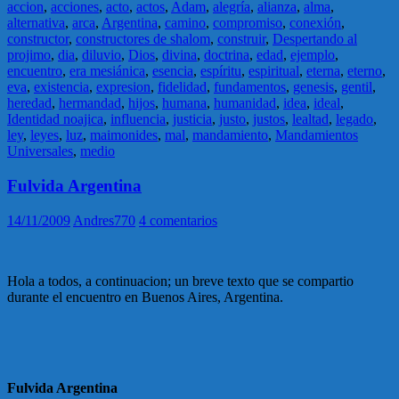
accion
,
acciones
,
acto
,
actos
,
Adam
,
alegría
,
alianza
,
alma
,
alternativa
,
arca
,
Argentina
,
camino
,
compromiso
,
conexión
,
constructor
,
constructores de shalom
,
construir
,
Despertando al
projimo
,
dia
,
diluvio
,
Dios
,
divina
,
doctrina
,
edad
,
ejemplo
,
encuentro
,
era mesiánica
,
esencia
,
espíritu
,
espiritual
,
eterna
,
eterno
,
eva
,
existencia
,
expresion
,
fidelidad
,
fundamentos
,
genesis
,
gentil
,
heredad
,
hermandad
,
hijos
,
humana
,
humanidad
,
idea
,
ideal
,
Identidad noajica
,
influencia
,
justicia
,
justo
,
justos
,
lealtad
,
legado
,
ley
,
leyes
,
luz
,
maimonides
,
mal
,
mandamiento
,
Mandamientos
Universales
,
medio
Fulvida Argentina
14/11/2009
Andres770
4 comentarios
Hola a todos, a continuacion; un breve texto que se compartio
durante el encuentro en Buenos Aires, Argentina.
Fulvida Argentina