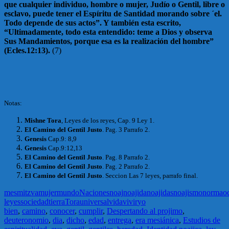
que cualquier individuo, hombre o mujer, Judío o Gentil, libre o
esclavo, puede tener el Espíritu de Santidad morando sobre ´el.
Todo depende de sus actos”. Y también esta escrito,
“Ultimadamente, todo esta entendido: teme a Dios y observa
Sus Mandamientos, porque esa es la realización del hombre”
(Ecles.12:13).
(7)
Notas:
Mishne Tora
, Leyes de los reyes, Cap. 9 Ley 1.
El Camino del Gentil Justo
. Pag. 3 Parrafo 2.
Genesis
Cap.9: 8,9
Genesis
Cap.9:12,13
El Camino del Gentil Justo
. Pag. 8 Parrafo 2.
El Camino del Gentil Justo
. Pag. 2 Parrafo 2.
El Camino del Gentil Justo
. Seccion Las 7 leyes, parrafo final.
mes
mitzva
mujer
mundo
Naciones
noaj
noajida
noajidas
noajismo
norma
o
leyes
sociedad
tierra
Tora
universal
vida
vivir
yo
bien
,
camino
,
conocer
,
cumplir
,
Despertando al projimo
,
deuteronomio
,
dia
,
dicho
,
edad
,
entrega
,
era mesiánica
,
Estudios de