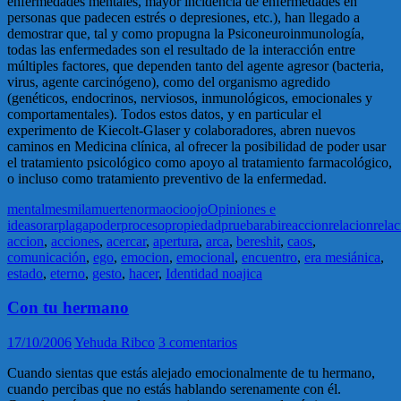
enfermedades mentales, mayor incidencia de enfermedades en
personas que padecen estrés o depresiones, etc.), han llegado a
demostrar que, tal y como propugna la Psiconeuroinmunología,
todas las enfermedades son el resultado de la interacción entre
múltiples factores, que dependen tanto del agente agresor (bacteria,
virus, agente carcinógeno), como del organismo agredido
(genéticos, endocrinos, nerviosos, inmunológicos, emocionales y
comportamentales). Todos estos datos, y en particular el
experimento de Kiecolt-Glaser y colaboradores, abren nuevos
caminos en Medicina clínica, al ofrecer la posibilidad de poder usar
el tratamiento psicológico como apoyo al tratamiento farmacológico,
o incluso como tratamiento preventivo de la enfermedad.
mental
mes
mila
muerte
norma
ocio
ojo
Opiniones e
ideas
orar
plaga
poder
proceso
propiedad
prueba
rabi
reaccion
relacion
rela
accion
,
acciones
,
acercar
,
apertura
,
arca
,
bereshit
,
caos
,
comunicación
,
ego
,
emocion
,
emocional
,
encuentro
,
era mesiánica
,
estado
,
eterno
,
gesto
,
hacer
,
Identidad noajica
Con tu hermano
17/10/2006
Yehuda Ribco
3 comentarios
Cuando sientas que estás alejado emocionalmente de tu hermano,
cuando percibas que no estás hablando serenamente con él.