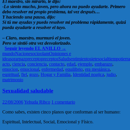
El maestro, sin mirarlo, le dijo:
-Lo siento mucho, joven, pero ahora no puedo ayudarte. Primero
debo resolver mi propio problema, tal vez después…
Y haciendo una pausa, dijo:
Si tú me ayudas y puedo resolver mi problema rápidamente, quizá
pueda ayudarte a resolver el tuyo.
– Claro, maestro, murmuró el joven.
Pero se sintió otra vez desvalorizado.
Seguir leyendo
EL ANILLO
→
mundo
Naciones
ocio
olam
Opiniones e
ideas
orar
paz
precepto
preceptos
Salud
sentimiento
siete
social
tiempo
tierra
acto
,
ciencia
,
conciencia
,
contacto
,
edad
,
ejemplo
,
embarazo
,
emocion
,
emocional
,
enfermedad
,
equilibrio
,
era mesiánica
,
espiritual
,
fiel
,
gozo
,
Hogar y Familia
,
Identidad noajica
,
judio
,
matrimonio
Sexualidad saludable
22/08/2006
Yehuda Ribco
1 comentario
Como sabes, existen cinco planos que conforman al ser humano:
Espiritual, Intelectual, Social, Emocional y Físico.