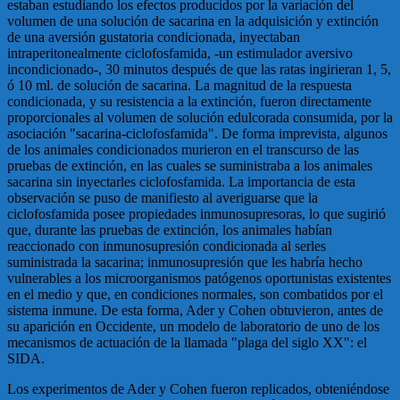
estaban estudiando los efectos producidos por la variación del
volumen de una solución de sacarina en la adquisición y extinción
de una aversión gustatoria condicionada, inyectaban
intraperitonealmente ciclofosfamida, -un estimulador aversivo
incondicionado-, 30 minutos después de que las ratas ingirieran 1, 5,
ó 10 ml. de solución de sacarina. La magnitud de la respuesta
condicionada, y su resistencia a la extinción, fueron directamente
proporcionales al volumen de solución edulcorada consumida, por la
asociación "sacarina-ciclofosfamida". De forma imprevista, algunos
de los animales condicionados murieron en el transcurso de las
pruebas de extinción, en las cuales se suministraba a los animales
sacarina sin inyectarles ciclofosfamida. La importancia de esta
observación se puso de manifiesto al averiguarse que la
ciclofosfamida posee propiedades inmunosupresoras, lo que sugirió
que, durante las pruebas de extinción, los animales habían
reaccionado con inmunosupresión condicionada al serles
suministrada la sacarina; inmunosupresión que les habría hecho
vulnerables a los microorganismos patógenos oportunistas existentes
en el medio y que, en condiciones normales, son combatidos por el
sistema inmune. De esta forma, Ader y Cohen obtuvieron, antes de
su aparición en Occidente, un modelo de laboratorio de uno de los
mecanismos de actuación de la llamada "plaga del siglo XX": el
SIDA.
Los experimentos de Ader y Cohen fueron replicados, obteniéndose