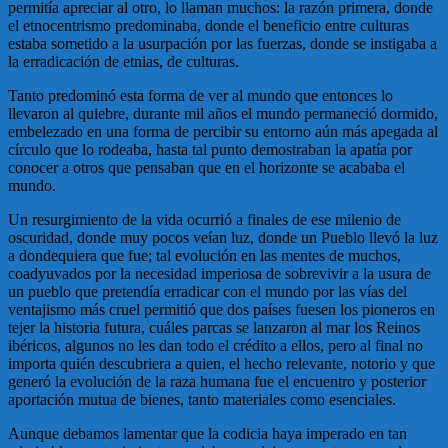
permitía apreciar al otro, lo llaman muchos: la razón primera, donde
el etnocentrismo predominaba, donde el beneficio entre culturas
estaba sometido a la usurpación por las fuerzas, donde se instigaba a
la erradicación de etnias, de culturas.
Tanto predominó esta forma de ver al mundo que entonces lo
llevaron al quiebre, durante mil años el mundo permaneció dormido,
embelezado en una forma de percibir su entorno aún más apegada al
círculo que lo rodeaba, hasta tal punto demostraban la apatía por
conocer a otros que pensaban que en el horizonte se acababa el
mundo.
Un resurgimiento de la vida ocurrió a finales de ese milenio de
oscuridad, donde muy pocos veían luz, donde un Pueblo llevó la luz
a dondequiera que fue; tal evolución en las mentes de muchos,
coadyuvados por la necesidad imperiosa de sobrevivir a la usura de
un pueblo que pretendía erradicar con el mundo por las vías del
ventajismo más cruel permitió que dos países fuesen los pioneros en
tejer la historia futura, cuáles parcas se lanzaron al mar los Reinos
ibéricos, algunos no les dan todo el crédito a ellos, pero al final no
importa quién descubriera a quien, el hecho relevante, notorio y que
generó la evolución de la raza humana fue el encuentro y posterior
aportación mutua de bienes, tanto materiales como esenciales.
Aunque debamos lamentar que la codicia haya imperado en tan