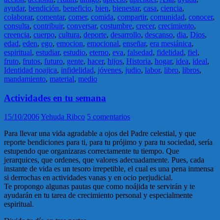
ayudar
,
bendición
,
beneficio
,
bien
,
bienestar
,
casa
,
ciencia
,
colaborar
,
comentar
,
comer
,
comida
,
compartir
,
comunidad
,
conocer
,
consulta
,
contribuir
,
conversar
,
costumbre
,
crecer
,
crecimiento
,
creencia
,
cuerpo
,
cultura
,
deporte
,
desarrollo
,
descanso
,
dia
,
Dios
,
edad
,
eden
,
ego
,
emocion
,
emocional
,
enseñar
,
era mesiánica
,
espiritual
,
estudiar
,
estudio
,
eterno
,
eva
,
falsedad
,
fidelidad
,
fiel
,
fruto
,
frutos
,
futuro
,
gente
,
hacer
,
hijos
,
Historia
,
hogar
,
idea
,
ideal
,
Identidad noajica
,
infidelidad
,
jóvenes
,
judio
,
labor
,
libro
,
libros
,
mandamiento
,
material
,
medio
Actividades en tu semana
15/10/2006
Yehuda Ribco
5 comentarios
Para llevar una vida agradable a ojos del Padre celestial, y que
reporte bendiciones para ti, para tu prójimo y para tu sociedad, sería
estupendo que organizaras correctamente tu tiempo. Que
jerarquices, que ordenes, que valores adecuadamente. Pues, cada
instante de vida es un tesoro irrepetible, el cual es una pena inmensa
si derrochas en actividades vanas y en ocio perjudicial.
Te propongo algunas pautas que como noájida te servirán y te
ayudarán en tu tarea de crecimiento personal y especialmente
espiritual.