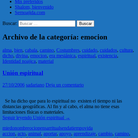
Mis preferidos
Shalom, bienvenido
Sernoajida.com
Buscar:
Archivo de la categoría: emocion
alma
,
bien
,
cabala
,
camino
,
Costumbres
,
cuidado
,
cuidados
,
cultura
,
dicho
,
divina
,
emocion
,
era mesiánica
,
espiritual
,
existencia
,
Identidad noajica
,
material
Unión espiritual
27/10/2006
sadariano
Deja un comentario
Se ha dicho que para lo espiritual no existen el tiempo ni las
distancias geográficas. Al fin y al cabo, el alma no tiene esas
limitaciones físicas o materiales.
Seguir leyendo
Unión espiritual
→
miedo
nombre
ocio
pensar
ritual
senda
tiempo
vida
accion
,
acto
,
animal
,
aportar
,
apoyo
,
aprendizaje
,
cambio
,
camino
,