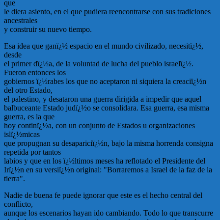
que
le diera asiento, en el que pudiera reencontrarse con sus tradiciones
ancestrales
y construir su nuevo tiempo.
Esa idea que ganï¿½ espacio en el mundo civilizado, necesitï¿½,
desde
el primer dï¿½a, de la voluntad de lucha del pueblo israelï¿½.
Fueron entonces los
gobiernos ï¿½rabes los que no aceptaron ni siquiera la creaciï¿½n
del otro Estado,
el palestino, y desataron una guerra dirigida a impedir que aquel
balbuceante Estado judï¿½o se consolidara. Esa guerra, esa misma
guerra, es la que
hoy continï¿½a, con un conjunto de Estados u organizaciones
islï¿½micas
que propugnan su desapariciï¿½n, bajo la misma horrenda consigna
repetida por tantos
labios y que en los ï¿½ltimos meses ha reflotado el Presidente del
Irï¿½n en su versiï¿½n original: "Borraremos a Israel de la faz de la
tierra".
Nadie de buena fe puede ignorar que este es el hecho central del
conflicto,
aunque los escenarios hayan ido cambiando. Todo lo que transcurre