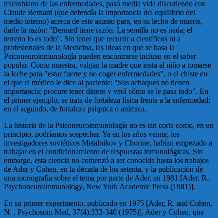
microbiano de las enfermedades, pasó media vida discutiendo con
Claude Bernard (que defendía la importancia del equilibrio del
medio interno) acerca de este asunto para, en su lecho de muerte,
darle la razón: "Bernard tiene razón. La semilla no es nada; el
terreno lo es todo". Sin tener que recurrir a científicos ni a
profesionales de la Medicina, las ideas en que se basa la
Psiconeuroinmunología pueden encontrarse incluso en el saber
popular. Como muestra, valgan la madre que insta al niño a tomarse
la leche para "estar fuerte y no coger enfermedades", o el chiste en
el que el médico le dice al paciente: "Sus achaques no tienen
importancia; procure tener dinero y verá cómo se le pasa todo". En
el primer ejemplo, se trata de fortaleza física frente a la enfermedad;
en el segundo, de fortaleza psíquica o anímica.
La historia de la Psiconeuroinmunología no es tan corta como, en un
principio, podríamos sospechar. Ya en los años veinte, los
investigadores soviéticos Metalnikov y Chorine, habían empezado a
trabajar en el condicionamiento de respuestas inmunológicas. Sin
embargo, esta ciencia no comenzó a ser conocida hasta los trabajos
de Ader y Cohen, en la década de los setenta, y la publicación de
una monografía sobre el tema por parte de Ader, en 1981 [Ader, R.,
Psychoneuroimmunology, New York Academic Press (1981)].
En su primer experimento, publicado en 1975 [Ader, R. and Cohen,
N. , Psychosom Med, 37(4):333-340 (1975)], Ader y Cohen, que