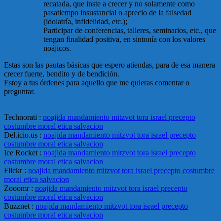
recatada, que inste a crecer y no solamente como
pasatiempo insustancial o aprecio de la falsedad
(idolatría, infidelidad, etc.);
Participar de conferencias, talleres, seminarios, etc., que
tengan finalidad positiva, en sintonía con los valores
noájicos.
Estas son las pautas básicas que espero atiendas, para de esa manera
crecer fuerte, bendito y de bendición.
Estoy a tus órdenes para aquello que me quieras comentar o
preguntar.
Technorati
:
noajida mandamiento mitzvot tora israel precepto
costumbre moral etica salvacion
Del.icio.us
:
noajida mandamiento mitzvot tora israel precepto
costumbre moral etica salvacion
Ice Rocket
:
noajida mandamiento mitzvot tora israel precepto
costumbre moral etica salvacion
Flickr
:
noajida mandamiento mitzvot tora israel precepto costumbre
moral etica salvacion
Zooomr
:
noajida mandamiento mitzvot tora israel precepto
costumbre moral etica salvacion
Buzznet
:
noajida mandamiento mitzvot tora israel precepto
costumbre moral etica salvacion