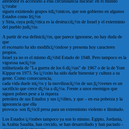
alrededor es accesorio a esta circunstancia nuclear: en el mundo
ï¿½rabe
siguen existiendo grupos islï¿½micos, que son gobierno en algunos
Estados como Irï¿½n
y Siria, cuya polï¿½tica es la destrucciï¿½n de Israel y el exterminio
del pueblo judï¿½o.
A partir de esa definiciï¿½n, que parece ignorarse, no hay duda de
que
el escenario ha ido modificï¿½ndose y presenta hoy caracteres
propios.
Israel ya no es el mismo dï¿½bil Estado de 1948. Pero tampoco es la
vigorosa naciï¿½n
militarizada de "La guerra de los 6 dï¿½as" de 1967 o de la de Yom
Kippur en 1973. Su ï¿½xito ha sido darle bienestar y cultura a su
gente. Como consecuencia,
cada vida duele mï¿½s y la movilizaciï¿½n de sus jï¿½venes es un
sacrificio que crece dï¿½a a dï¿½a. Frente a unos enemigos que
siguen pobres pese a la riqueza
petrolera de sus Estados y sus ï¿½lites, y que – en esa pobreza y la
ignorancia que ella
provoca- son fï¿½cil presa para un extremismo violento e ilimitado.
Los Estados ï¿½rabes tampoco ya son lo mismo. Egipto, Jordania,
la Arabia Saudita, han crecido, se han desarrollado y han pactado -