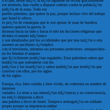
a lo que, desde allï¿½, al dï¿½a siguiente de recibir graciosamente
ese territorio, han vuelto a disparar cohetes contra la poblaciï¿½n
judï¿½a de la zona. Todo ese
pueblo palestino, que quiere la paz, porque incluso vive del trabajo
que Israel le ofrece,
es peï¿½n de estrategias que le son ajenas: le usan de bandera
quienes quieren la guerra, le
tironean hacia un lado y hacia el otro las facciones religiosas que
dividen el mundo islï¿½mico
y son idealizados por los occidentales que por una razï¿½n u otra
asumen un pacifismo cï¿½mplice
con el terrorismo, mientras sus presuntos protectores -enriquecidos-
no les brindan el amparo
que fï¿½cilmente podrï¿½an regalarles. Esos palestinos saben que
tendrï¿½n que entenderse con los
judï¿½os y los israelï¿½es y saben tambiï¿½n que tendrï¿½n que
convivir con ellos, por los siglos
de los siglos.
Europa, rica, bien comida y bien vivida, da volteretas en nombre de
intereses
variados. Le teme a sus minorï¿½as islï¿½micas y en consecuencia,
no estï¿½ dispuesta a decir
una palabra a favor de Israel. Tampoco arriesgarï¿½a un soldado
propio porque su impotencia militar