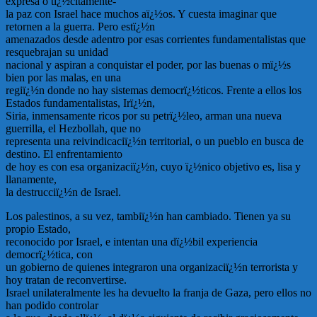
expresa o tï¿½citamente-
la paz con Israel hace muchos aï¿½os. Y cuesta imaginar que
retornen a la guerra. Pero estï¿½n
amenazados desde adentro por esas corrientes fundamentalistas que
resquebrajan su unidad
nacional y aspiran a conquistar el poder, por las buenas o mï¿½s
bien por las malas, en una
regiï¿½n donde no hay sistemas democrï¿½ticos. Frente a ellos los
Estados fundamentalistas, Irï¿½n,
Siria, inmensamente ricos por su petrï¿½leo, arman una nueva
guerrilla, el Hezbollah, que no
representa una reivindicaciï¿½n territorial, o un pueblo en busca de
destino. El enfrentamiento
de hoy es con esa organizaciï¿½n, cuyo ï¿½nico objetivo es, lisa y
llanamente,
la destrucciï¿½n de Israel.
Los palestinos, a su vez, tambiï¿½n han cambiado. Tienen ya su
propio Estado,
reconocido por Israel, e intentan una dï¿½bil experiencia
democrï¿½tica, con
un gobierno de quienes integraron una organizaciï¿½n terrorista y
hoy tratan de reconvertirse.
Israel unilateralmente les ha devuelto la franja de Gaza, pero ellos no
han podido controlar