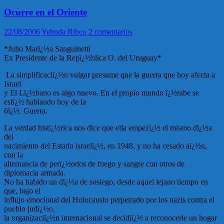
Ocurre en el Oriente
22/08/2006
Yehuda Ribco
2 comentarios
*Julio Marï¿½a Sanguinetti
Ex Presidente de la Repï¿½blica O. del Uruguay*
La simplificaciï¿½n vulgar presume que la guerra que hoy afecta a
Israel
y El Lï¿½bano es algo nuevo. En el propio mundo ï¿½rabe se
estï¿½ hablando hoy de la
6ï¿½. Guerra.
La verdad histï¿½rica nos dice que ella empezï¿½ el mismo dï¿½a
del
nacimiento del Estado israelï¿½, en 1948, y no ha cesado aï¿½n,
con la
alternancia de perï¿½odos de fuego y sangre con otros de
diplomacia armada.
No ha habido un dï¿½a de sosiego, desde aquel lejano tiempo en
que, bajo el
influjo emocional del Holocausto perpetrado por los nazis contra el
pueblo judï¿½o,
la organizaciï¿½n internacional se decidiï¿½ a reconocerle un hogar