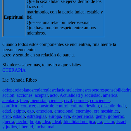
Que la sexualidad se ejerza dentro de los
lazos del
matrimonio, con la pareja única, estable y
Espiritual
fiel.
Que sea una relación heterosexual.
Que haya mucho respeto entre ambos
miembros.
Cuando todos estos componentes se encuentran, finalmente la
persona encuentra
gozo y sentido en su relación de pareja.
Si quieres saber más, te invito a que visites
CTERAPIA
Lic. Yehuda Ribco
ocio
pareja
planos
regla
reglas
relacion
relaciones
respeto
responsabilidad
r
accion
,
acciones
,
aceptar
,
acto
,
Actualidad y sociedad
,
america
,
atentado
,
bien
,
bienestar
,
ciencia
,
civil
,
comida
,
conciencia
,
conflicto
,
conocer
,
construir
,
control
,
cultura
,
destino
,
discutir
,
duda
,
edad
,
egipto
,
ego
,
emocion
,
emocional
,
enemigo
,
era mesiánica
,
error
,
estado
,
estrategias
,
europa
,
eva
,
experiencia
,
gente
,
gobierno
,
guerra
,
hecho
,
hogar
,
idea
,
ideal
,
Identidad noajica
,
ira
,
islam
,
Israel
y judios
,
libertad
,
lucha
,
mal