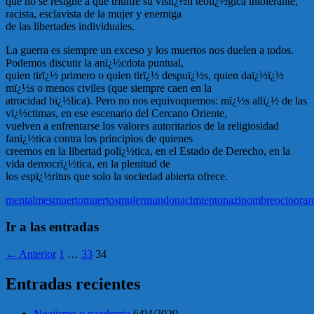
que no se resigne a que triunfe su visiï¿½n teolï¿½gica intolerante,
racista, esclavista de la mujer y enemiga
de las libertades individuales.
La guerra es siempre un exceso y los muertos nos duelen a todos.
Podemos discutir la anï¿½cdota puntual,
quien tirï¿½ primero o quien tirï¿½ despuï¿½s, quien daï¿½ï¿½
mï¿½s o menos civiles (que siempre caen en la
atrocidad bï¿½lica). Pero no nos equivoquemos: mï¿½s allï¿½ de las
vï¿½ctimas, en ese escenario del Cercano Oriente,
vuelven a enfrentarse los valores autoritarios de la religiosidad
fanï¿½tica contra los principios de quienes
creemos en la libertad polï¿½tica, en el Estado de Derecho, en la
vida democrï¿½tica, en la plenitud de
los espï¿½ritus que solo la sociedad abierta ofrece.
mental
mes
muerto
muertos
mujer
mundo
nacimiento
nazi
nombre
ocio
orar
Ir a las entradas
← Anterior
1
…
33
34
Entradas recientes
Noajismo y pandemia
6/04/2020