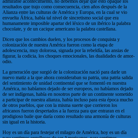
admirable acontecimiento, no debemos dejar que esto opaque los
resultados que trajo como consecuencia, cien años después de la
Alianza entre las culturas de América y Europa, en la cual se vio
envuelta África, había tal nivel de sincretismo social que era
humanamente imposible apartar del léxico de un ibérico la palabra
chocolate, y de un cacique americano la palabra castellana.
Dicen que los cambios duelen, y los procesos de conquista y
colonización de nuestra América fueron como la etapa de
adolescencia, muy dolorosa, signada por la rebeldía, las ansias de
figurar, la codicia, los choques emocionales, las dualidades de amor-
odio.
La generación que surgió de la colonización nació para darle un
nuevo matiz a la que ahora consideraban su patria, una patria salida
del sentimiento de unidad continental que se fomentó en nuestra
América, no habíamos dejado de ser europeos, no habíamos dejado
de ser indígenas, había en nosotros parte de un continente sometido
a participar de nuestra alianza, había incluso para esta época mucho
de otros pueblos, que con la misma suerte que corrieron los
africanos fueron despertados a la fuerza para que entraran en el
prodigioso baile que daría como resultado una armonía de culturas
sin igual en la historia.
Hoy es un día para festejar el milagro de América, hoy es un día
para sentirnos orgullosos de ser Americanos, para sentirnos