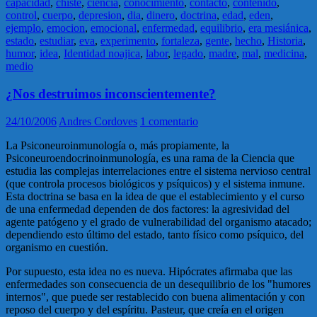
capacidad
,
chiste
,
ciencia
,
conocimiento
,
contacto
,
contenido
,
control
,
cuerpo
,
depresion
,
dia
,
dinero
,
doctrina
,
edad
,
eden
,
ejemplo
,
emocion
,
emocional
,
enfermedad
,
equilibrio
,
era mesiánica
,
estado
,
estudiar
,
eva
,
experimento
,
fortaleza
,
gente
,
hecho
,
Historia
,
humor
,
idea
,
Identidad noajica
,
labor
,
legado
,
madre
,
mal
,
medicina
,
medio
¿Nos destruimos inconscientemente?
24/10/2006
Andres Cordoves
1 comentario
La Psiconeuroinmunología o, más propiamente, la
Psiconeuroendocrinoinmunología, es una rama de la Ciencia que
estudia las complejas interrelaciones entre el sistema nervioso central
(que controla procesos biológicos y psíquicos) y el sistema inmune.
Esta doctrina se basa en la idea de que el establecimiento y el curso
de una enfermedad dependen de dos factores: la agresividad del
agente patógeno y el grado de vulnerabilidad del organismo atacado;
dependiendo esto último del estado, tanto físico como psíquico, del
organismo en cuestión.
Por supuesto, esta idea no es nueva. Hipócrates afirmaba que las
enfermedades son consecuencia de un desequilibrio de los "humores
internos", que puede ser restablecido con buena alimentación y con
reposo del cuerpo y del espíritu. Pasteur, que creía en el origen