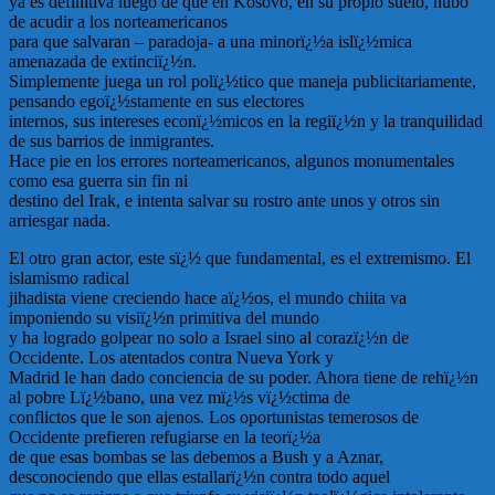
ya es definitiva luego de que en Kosovo, en su propio suelo, hubo
de acudir a los norteamericanos
para que salvaran – paradoja- a una minorï¿½a islï¿½mica
amenazada de extinciï¿½n.
Simplemente juega un rol polï¿½tico que maneja publicitariamente,
pensando egoï¿½stamente en sus electores
internos, sus intereses econï¿½micos en la regiï¿½n y la tranquilidad
de sus barrios de inmigrantes.
Hace pie en los errores norteamericanos, algunos monumentales
como esa guerra sin fin ni
destino del Irak, e intenta salvar su rostro ante unos y otros sin
arriesgar nada.
El otro gran actor, este sï¿½ que fundamental, es el extremismo. El
islamismo radical
jihadista viene creciendo hace aï¿½os, el mundo chiita va
imponiendo su visiï¿½n primitiva del mundo
y ha logrado golpear no solo a Israel sino al corazï¿½n de
Occidente. Los atentados contra Nueva York y
Madrid le han dado conciencia de su poder. Ahora tiene de rehï¿½n
al pobre Lï¿½bano, una vez mï¿½s vï¿½ctima de
conflictos que le son ajenos. Los oportunistas temerosos de
Occidente prefieren refugiarse en la teorï¿½a
de que esas bombas se las debemos a Bush y a Aznar,
desconociendo que ellas estallarï¿½n contra todo aquel