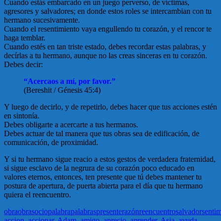
Cuando estás embarcado en un juego perverso, de víctimas,
agresores y salvadores; en donde estos roles se intercambian con tu
hermano sucesivamente.
Cuando el resentimiento vaya engullendo tu corazón, y el rencor te
haga temblar.
Cuando estés en tan triste estado, debes recordar estas palabras, y
decírlas a tu hermano, aunque no las creas sinceras en tu corazón.
Debes decir:
“Acercaos a mí, por favor.”
(Bereshit / Génesis 45:4)
Y luego de decirlo, y de repetirlo, debes hacer que tus acciones estén
en sintonía.
Debes obligarte a acercarte a tus hermanos.
Debes actuar de tal manera que tus obras sea de edificación, de
comunicación, de proximidad.
Y si tu hermano sigue reacio a estos gestos de verdadera fraternidad,
si sigue esclavo de la negrura de su corazón poco educado en
valores eternos, entonces, ten presente que tú debes mantener tu
postura de apertura, de puerta abierta para el día que tu hermano
quiera el reencuentro.
obra
obras
ocio
palabra
palabras
presente
razón
reencuentro
salvador
senti
accion
,
accionar
,
Adam
,
amigo
,
aprecio
,
aprender
,
Asia
,
ayuda
,