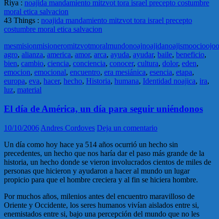
Riya
:
noajida mandamiento mitzvot tora israel precepto costumbre
moral etica salvacion
43 Things
:
noajida mandamiento mitzvot tora israel precepto
costumbre moral etica salvacion
mes
mision
misionero
mitzvot
moral
mundo
noaj
noajida
noajismo
ocio
ojo
agro
,
alianza
,
america
,
amor
,
arca
,
ayuda
,
ayudar
,
baile
,
beneficio
,
bien
,
cambio
,
ciencia
,
conciencia
,
conocer
,
cultura
,
dolor
,
eden
,
emocion
,
emocional
,
encuentro
,
era mesiánica
,
esencia
,
etapa
,
europa
,
eva
,
hacer
,
hecho
,
Historia
,
humana
,
Identidad noajica
,
ira
,
luz
,
material
El dí­a de América, un dí­a para seguir uniéndonos
10/10/2006
Andres Cordoves
Deja un comentario
Un día como hoy hace ya 514 años ocurrió un hecho sin
precedentes, un hecho que nos haría dar el paso más grande de la
historia, un hecho donde se vieron involucrados cientos de miles de
personas que hicieron y ayudaron a hacer al mundo un lugar
propicio para que el hombre creciera y al fin se hiciera hombre.
Por muchos años, milenios antes del encuentro maravilloso de
Oriente y Occidente, los seres humanos vivían aislados entre si,
enemistados entre si, bajo una percepción del mundo que no les