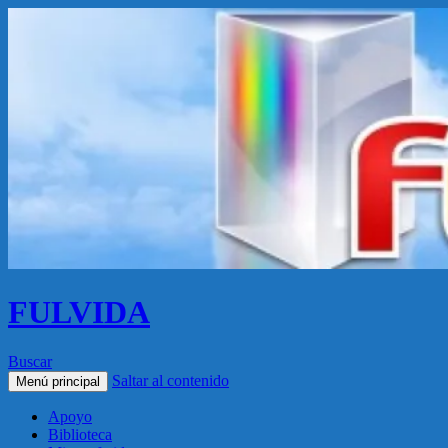
FULVIDA
Buscar
Saltar al contenido
Menú principal
Apoyo
Biblioteca