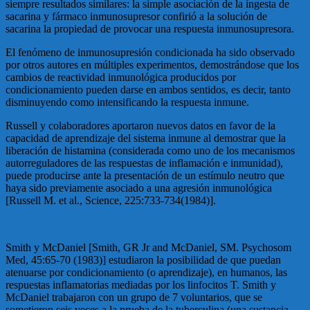
siempre resultados similares: la simple asociación de la ingesta de
sacarina y fármaco inmunosupresor confirió a la solución de
sacarina la propiedad de provocar una respuesta inmunosupresora.
El fenómeno de inmunosupresión condicionada ha sido observado
por otros autores en múltiples experimentos, demostrándose que los
cambios de reactividad inmunológica producidos por
condicionamiento pueden darse en ambos sentidos, es decir, tanto
disminuyendo como intensificando la respuesta inmune.
Russell y colaboradores aportaron nuevos datos en favor de la
capacidad de aprendizaje del sistema inmune al demostrar que la
liberación de histamina (considerada como uno de los mecanismos
autorreguladores de las respuestas de inflamación e inmunidad),
puede producirse ante la presentación de un estímulo neutro que
haya sido previamente asociado a una agresión inmunológica
[Russell M. et al., Science, 225:733-734(1984)].
Smith y McDaniel [Smith, GR Jr and McDaniel, SM. Psychosom
Med, 45:65-70 (1983)] estudiaron la posibilidad de que puedan
atenuarse por condicionamiento (o aprendizaje), en humanos, las
respuestas inflamatorias mediadas por los linfocitos T. Smith y
McDaniel trabajaron con un grupo de 7 voluntarios, que se
sometieron seis veces a la prueba de la tuberculina (una sustancia