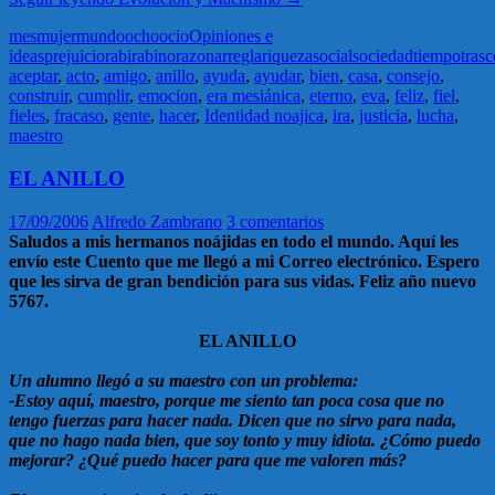
mes
mujer
mundo
ocho
ocio
Opiniones e
ideas
prejuicio
rabi
rabino
razonar
regla
riqueza
social
sociedad
tiempo
tras
aceptar
,
acto
,
amigo
,
anillo
,
ayuda
,
ayudar
,
bien
,
casa
,
consejo
,
construir
,
cumplir
,
emocion
,
era mesiánica
,
eterno
,
eva
,
feliz
,
fiel
,
fieles
,
fracaso
,
gente
,
hacer
,
Identidad noajica
,
ira
,
justicia
,
lucha
,
maestro
EL ANILLO
17/09/2006
Alfredo Zambrano
3 comentarios
Saludos a mis hermanos noájidas en todo el mundo. Aquí les
envío este Cuento que me llegó a mi Correo electrónico. Espero
que les sirva de gran bendición para sus vidas. Feliz año nuevo
5767.
EL ANILLO
Un alumno llegó a su maestro con un problema:
-Estoy aquí, maestro, porque me siento tan poca cosa que no
tengo fuerzas para hacer nada. Dicen que no sirvo para nada,
que no hago nada bien, que soy tonto y muy idiota. ¿Cómo puedo
mejorar? ¿Qué puedo hacer para que me valoren más?