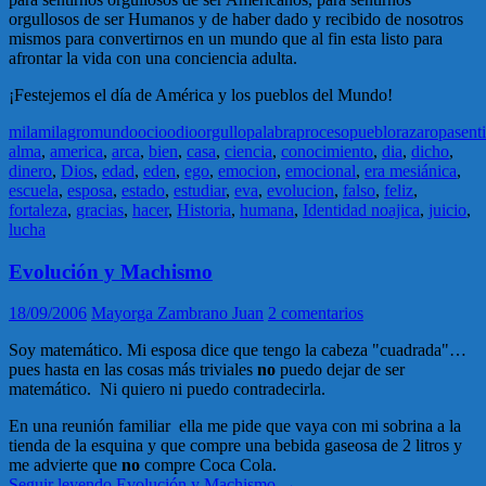
orgullosos de ser Humanos y de haber dado y recibido de nosotros
mismos para convertirnos en un mundo que al fin esta listo para
afrontar la vida con una conciencia adulta.
¡Festejemos el día de América y los pueblos del Mundo!
mila
milagro
mundo
ocio
odio
orgullo
palabra
proceso
pueblo
raza
ropa
sent
alma
,
america
,
arca
,
bien
,
casa
,
ciencia
,
conocimiento
,
dia
,
dicho
,
dinero
,
Dios
,
edad
,
eden
,
ego
,
emocion
,
emocional
,
era mesiánica
,
escuela
,
esposa
,
estado
,
estudiar
,
eva
,
evolucion
,
falso
,
feliz
,
fortaleza
,
gracias
,
hacer
,
Historia
,
humana
,
Identidad noajica
,
juicio
,
lucha
Evolución y Machismo
18/09/2006
Mayorga Zambrano Juan
2 comentarios
Soy matemático. Mi esposa dice que tengo la cabeza "cuadrada"…
pues hasta en las cosas más triviales
no
puedo dejar de ser
matemático. Ni quiero ni puedo contradecirla.
En una reunión familiar ella me pide que vaya con mi sobrina a la
tienda de la esquina y que compre una bebida gaseosa de 2 litros y
me advierte que
no
compre Coca Cola.
Seguir leyendo
Evolución y Machismo
→