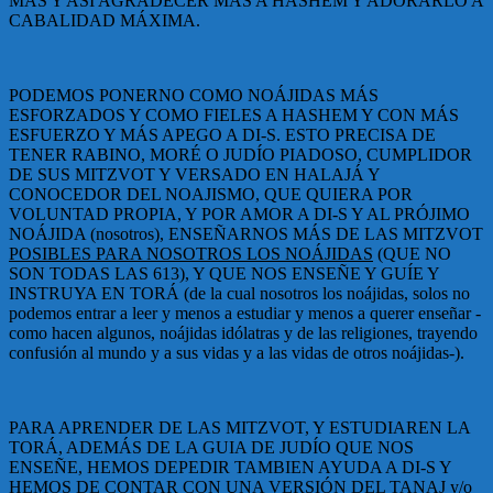
MAS Y ASI AGRADECER MÁS A HASHEM Y ADORARLO A
CABALIDAD MÁXIMA.
PODEMOS PONERNO COMO NOÁJIDAS MÁS
ESFORZADOS Y COMO FIELES A HASHEM Y CON MÁS
ESFUERZO Y MÁS APEGO A DI-S. ESTO PRECISA DE
TENER RABINO, MORÉ O JUDÍO PIADOSO, CUMPLIDOR
DE SUS MITZVOT Y VERSADO EN HALAJÁ Y
CONOCEDOR DEL NOAJISMO, QUE QUIERA POR
VOLUNTAD PROPIA, Y POR AMOR A DI-S Y AL PRÓJIMO
NOÁJIDA (nosotros), ENSEÑARNOS MÁS DE LAS MITZVOT
POSIBLES PARA NOSOTROS LOS NOÁJIDAS
(QUE NO
SON TODAS LAS 613), Y QUE NOS ENSEÑE Y GUÍE Y
INSTRUYA EN TORÁ (de la cual nosotros los noájidas, solos no
podemos entrar a leer y menos a estudiar y menos a querer enseñar -
como hacen algunos, noájidas idólatras y de las religiones, trayendo
confusión al mundo y a sus vidas y a las vidas de otros noájidas-).
PARA APRENDER DE LAS MITZVOT, Y ESTUDIAREN LA
TORÁ, ADEMÁS DE LA GUIA DE JUDÍO QUE NOS
ENSEÑE, HEMOS DEPEDIR TAMBIEN AYUDA A DI-S Y
HEMOS DE CONTAR CON UNA VERSIÓN DEL TANAJ y/o