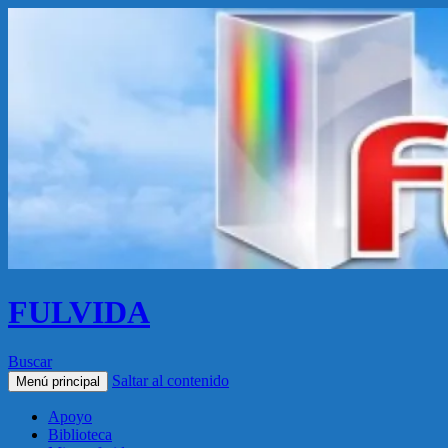
FULVIDA
Buscar
Saltar al contenido
Menú principal
Apoyo
Biblioteca