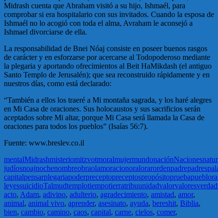
Midrash cuenta que Abraham visitó a su hijo, Ishmaél, para
comprobar si era hospitalario con sus invitados. Cuando la esposa de
Ishmaél no lo acogió con toda el alma, Avraham le aconsejó a
Ishmael divorciarse de ella.
La responsabilidad de Bnei Nóaj consiste en poseer buenos rasgos
de carácter y en esforzarse por acercarse al Todopoderoso mediante
la plegaria y aportando ofrecimientos al Beit HaMikdash (el antiguo
Santo Templo de Jerusalén); que sea reconstruido rápidamente y en
nuestros días, como está declarado:
“También a ellos los traeré a Mi montaña sagrada, y los haré alegres
en Mi Casa de oraciones. Sus holocaustos y sus sacrificios serán
aceptados sobre Mi altar, porque Mi Casa será llamada la Casa de
oraciones para todos los pueblos” (Isaías 56:7).
Fuente: www.breslev.co.il
mental
Midrash
misterio
mitzvot
moral
mujer
mundo
nación
Naciones
natur
judíos
noaj
noche
nombre
obra
olam
oracion
oral
orar
orden
padre
padres
pal
capital
pensar
plegaria
poder
precepto
preceptos
propósito
prueba
pueblo
ra
leyes
suicidio
Talmud
templo
tiempo
tierra
tribu
unidad
valor
valores
verdad
acto
,
Adam
,
adivino
,
adulterio
,
agradecimiento
,
amistad
,
amor
,
animal
,
animal vivo
,
aprender
,
asesinato
,
ayuda
,
bereshit
,
Biblia
,
bien
,
cambio
,
camino
,
caos
,
capital
,
carne
,
cielos
,
comer
,