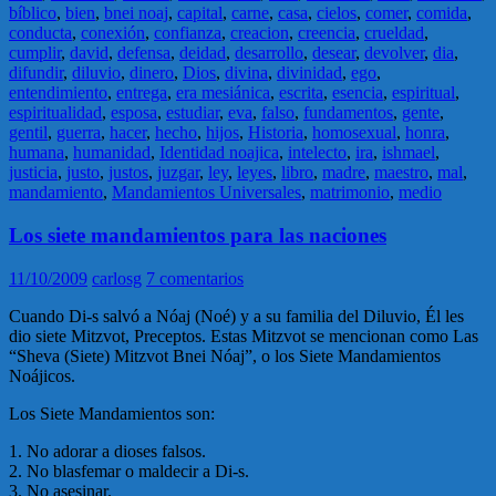
bíblico
,
bien
,
bnei noaj
,
capital
,
carne
,
casa
,
cielos
,
comer
,
comida
,
conducta
,
conexión
,
confianza
,
creacion
,
creencia
,
crueldad
,
cumplir
,
david
,
defensa
,
deidad
,
desarrollo
,
desear
,
devolver
,
dia
,
difundir
,
diluvio
,
dinero
,
Dios
,
divina
,
divinidad
,
ego
,
entendimiento
,
entrega
,
era mesiánica
,
escrita
,
esencia
,
espiritual
,
espiritualidad
,
esposa
,
estudiar
,
eva
,
falso
,
fundamentos
,
gente
,
gentil
,
guerra
,
hacer
,
hecho
,
hijos
,
Historia
,
homosexual
,
honra
,
humana
,
humanidad
,
Identidad noajica
,
intelecto
,
ira
,
ishmael
,
justicia
,
justo
,
justos
,
juzgar
,
ley
,
leyes
,
libro
,
madre
,
maestro
,
mal
,
mandamiento
,
Mandamientos Universales
,
matrimonio
,
medio
Los siete mandamientos para las naciones
11/10/2009
carlosg
7 comentarios
Cuando Di-s salvó a Nóaj (Noé) y a su familia del Diluvio, Él les
dio siete Mitzvot, Preceptos. Estas Mitzvot se mencionan como Las
“Sheva (Siete) Mitzvot Bnei Nóaj”, o los Siete Mandamientos
Noájicos.
Los Siete Mandamientos son:
1. No adorar a dioses falsos.
2. No blasfemar o maldecir a Di-s.
3. No asesinar.