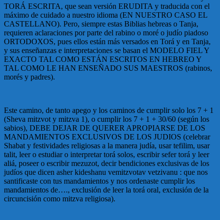
TORÁ ESCRITA, que sean versión ERUDITA y traducida con el
máximo de cuidado a nuestro idioma (EN NUESTRO CASO EL
CASTELLANO). Pero, siempre estas Biblias hebreas o Tanja,
requieren aclaraciones por parte del rabino o moré o judío piadoso
ORTODOXOS, pues ellos están más versados en Torá y en Tanja,
y sus enseñanzas e interpretaciones se basan el MODELO FIEL Y
EXACTO TAL COMO ESTÁN ESCRITOS EN HEBREO Y
TAL COMO LE HAN ENSEÑADO SUS MAESTROS (rabinos,
morés y padres).
Este camino, de tanto apego y los caminos de cumplir solo los 7 + 1
(Sheva mitzvot y mitzva 1), o cumplir los 7 + 1 + 30/60 (según los
sabios), DEBE DEJAR DE QUERER APROPIARSE DE LOS
MANDAMIENTOS EXCLUSIVOS DE LOS JUDIOS (celebrar
Shabat y festividades religiosas a la manera judía, usar tefilim, usar
talit, leer o estudiar o interpretar torá solos, escribir sefer torá y leer
aliá, poseer o escribir mezuzot, decir bendiciones exclusivas de los
judíos que dicen asher kideshanu vemitzvotav vetzivanu : que nos
santificaste con tus mandamientos y nos ordenaste cumplir los
mandamientos de…., exclusión de leer la torá oral, exclusión de la
circuncisión como mitzva religiosa).