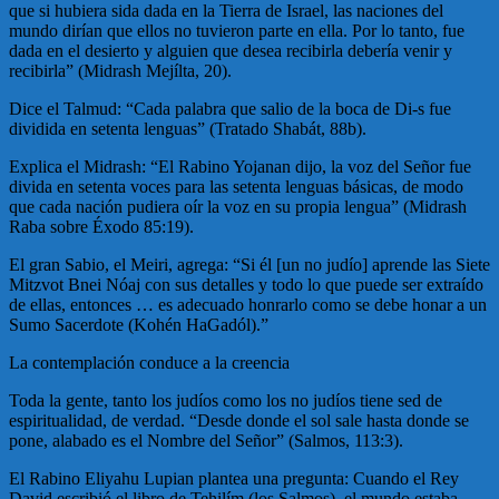
que si hubiera sida dada en la Tierra de Israel, las naciones del
mundo dirían que ellos no tuvieron parte en ella. Por lo tanto, fue
dada en el desierto y alguien que desea recibirla debería venir y
recibirla” (Midrash Mejílta, 20).
Dice el Talmud: “Cada palabra que salio de la boca de Di-s fue
dividida en setenta lenguas” (Tratado Shabát, 88b).
Explica el Midrash: “El Rabino Yojanan dijo, la voz del Señor fue
divida en setenta voces para las setenta lenguas básicas, de modo
que cada nación pudiera oír la voz en su propia lengua” (Midrash
Raba sobre Éxodo 85:19).
El gran Sabio, el Meiri, agrega: “Si él [un no judío] aprende las Siete
Mitzvot Bnei Nóaj con sus detalles y todo lo que puede ser extraído
de ellas, entonces … es adecuado honrarlo como se debe honar a un
Sumo Sacerdote (Kohén HaGadól).”
La contemplación conduce a la creencia
Toda la gente, tanto los judíos como los no judíos tiene sed de
espiritualidad, de verdad. “Desde donde el sol sale hasta donde se
pone, alabado es el Nombre del Señor” (Salmos, 113:3).
El Rabino Eliyahu Lupian plantea una pregunta: Cuando el Rey
David escribió el libro de Tehilím (los Salmos), el mundo estaba