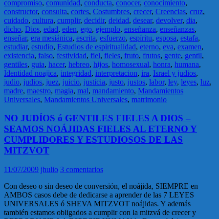
compromiso
,
comunidad
,
conducta
,
conocer
,
conocimiento
,
constructor
,
consulta
,
cortes
,
Costumbres
,
crecer
,
Creencias
,
cruz
,
cuidado
,
cultura
,
cumplir
,
decidir
,
deidad
,
desear
,
devolver
,
dia
,
dicho
,
Dios
,
edad
,
eden
,
ego
,
ejemplo
,
enseñanza
,
enseñanzas
,
enseñar
,
era mesiánica
,
escrita
,
esfuerzo
,
espíritu
,
esposa
,
estafa
,
estudiar
,
estudio
,
Estudios de espiritualidad
,
eterno
,
eva
,
examen
,
existencia
,
falso
,
festividad
,
fiel
,
fieles
,
fruto
,
frutos
,
gente
,
gentil
,
gentiles
,
guia
,
hacer
,
hebreo
,
hijos
,
homosexual
,
honra
,
humana
,
Identidad noajica
,
integridad
,
interpretacion
,
ira
,
Israel y judios
,
judio
,
judios
,
juez
,
juicio
,
justicia
,
justo
,
justos
,
labor
,
ley
,
leyes
,
luz
,
madre
,
maestro
,
magia
,
mal
,
mandamiento
,
Mandamientos
Universales
,
Mandamientos Universales
,
matrimonio
NO JUDÍOS ó GENTILES FIELES A DIOS –
SEAMOS NOÁJIDAS FIELES AL ETERNO Y
CUMPLIDORES Y ESTUDIOSOS DE LAS
MITZVOT
11/07/2009
jhulio
3 comentarios
Con deseo o sin deseo de conversión, el noájida, SIEMPRE en
AMBOS casos debe de dedicarse a aprender de las 7 LEYES
UNIVERSALES ó SHEVA MITZVOT noájidas. Y además
también estamos obligados a cumplir con la mitzvá de crecer y