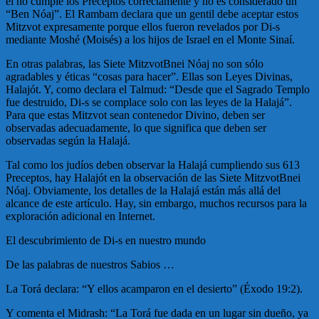
el no cumple los Preceptos correctamente y no es considerado un
“Ben Nóaj”. El Rambam declara que un gentil debe aceptar estos
Mitzvot expresamente porque ellos fueron revelados por Di-s
mediante Moshé (Moisés) a los hijos de Israel en el Monte Sinaí.
En otras palabras, las Siete MitzvotBnei Nóaj no son sólo
agradables y éticas “cosas para hacer”. Ellas son Leyes Divinas,
Halajót. Y, como declara el Talmud: “Desde que el Sagrado Templo
fue destruido, Di-s se complace solo con las leyes de la Halajá”.
Para que estas Mitzvot sean contenedor Divino, deben ser
observadas adecuadamente, lo que significa que deben ser
observadas según la Halajá.
Tal como los judíos deben observar la Halajá cumpliendo sus 613
Preceptos, hay Halajót en la observación de las Siete MitzvotBnei
Nóaj. Obviamente, los detalles de la Halajá están más allá del
alcance de este artículo. Hay, sin embargo, muchos recursos para la
exploración adicional en Internet.
El descubrimiento de Di-s en nuestro mundo
De las palabras de nuestros Sabios …
La Torá declara: “Y ellos acamparon en el desierto” (Éxodo 19:2).
Y comenta el Midrash: “La Torá fue dada en un lugar sin dueño, ya