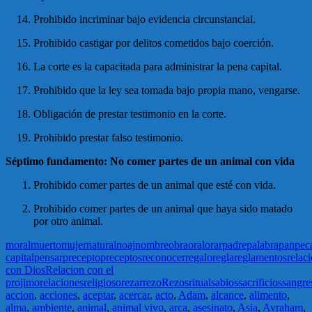
Prohibido incriminar bajo evidencia circunstancial.
Prohibido castigar por delitos cometidos bajo coerción.
La corte es la capacitada para administrar la pena capital.
Prohibido que la ley sea tomada bajo propia mano, vengarse.
Obligación de prestar testimonio en la corte.
Prohibido prestar falso testimonio.
Séptimo fundamento: No comer partes de un animal con vida
Prohibido comer partes de un animal que esté con vida.
Prohibido comer partes de un animal que haya sido matado
por otro animal.
moral
muerto
mujer
natural
noaj
nombre
obra
oral
orar
padre
palabra
pan
pec
capital
pensar
precepto
preceptos
reconocer
regalo
regla
reglamentos
relac
con Dios
Relacion con el
projimo
relaciones
religioso
rezar
rezo
Rezos
ritual
sabios
sacrificios
sangre
accion
,
acciones
,
aceptar
,
acercar
,
acto
,
Adam
,
alcance
,
alimento
,
alma
,
ambiente
,
animal
,
animal vivo
,
arca
,
asesinato
,
Asia
,
Avraham
,