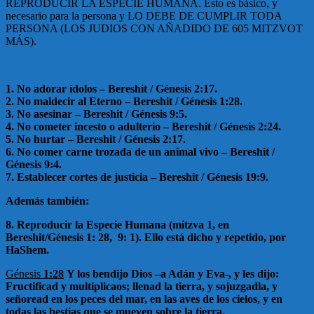
REPRODUCIR LA ESPECIE HUMANA. Esto es básico, y
necesario para la persona y LO DEBE DE CUMPLIR TODA
PERSONA (LOS JUDIOS CON AÑADIDO DE 605 MITZVOT
MÁS).
1. No adorar ídolos – Bereshit / Génesis 2:17.
2. No maldecir al Eterno – Bereshit / Génesis 1:28.
3. No asesinar – Bereshit / Génesis 9:5.
4. No cometer incesto o adulterio – Bereshit / Génesis 2:24.
5. No hurtar – Bereshit / Génesis 2:17.
6. No comer carne trozada de un animal vivo – Bereshit /
Génesis 9:4.
7. Establecer cortes de justicia – Bereshit / Génesis 19:9.
Además también:
8. Reproducir la Especie Humana (mitzva 1, en
Bereshit/Génesis 1: 28, 9: 1). Ello está dicho y repetido, por
HaShem.
Génesis
1:28
Y los bendijo Dios –a Adán y Eva-, y les dijo:
Fructificad y multiplicaos; llenad la tierra, y sojuzgadla, y
señoread en los peces del mar, en las aves de los cielos, y en
todas las bestias que se mueven sobre la tierra.