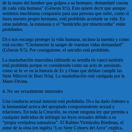
de la mano del hombre que golpea a su hermano, demandaré cuenta
de cada vida humana” (Génesis 9:5). Esto quiere decir que aunque
sentimos muchísima compasión para una persona que sufre, como si
fuera nuestro propio hermano, está prohibido acortarle su vida. En
otras palabras, la eutanasia y el “homicidio por misericordia” están
prohibidos.
Di-s nos encargo proteger la vida humana, incluso la nuestra y como
está escrito: “Ciertamente la sangre de vuestras vidas demandaré”
(Génesis 9:5). Por consiguiente, el suicidio está prohibido.
La masturbación masculina (difundir su semilla en vano) también
está prohibida porque es considerada como un acto de asesinato,
como se lo ve en la historia de Er y Onan que debían cumplir las
Siete Mitzvot de Bnei Nóaj. La masturbación está castigada por la
Mano Divina.
4. No ser sexualmente inmorales
Una conducta sexual inmoral está prohibida; Di-s ha dado órdenes a
la humanidad acerca del apropiado comportamiento sexual y
relaciones. En toda la Creación, no existe ninguna ley que permita a
cualquier individuo de infringir las leyes sexuales debido a su
“propia verdadera naturaleza”. El Rabino Yirmiyahu Bindman, el
autor de la obra (en inglés) “Los Siete Colores del Arco” explica,