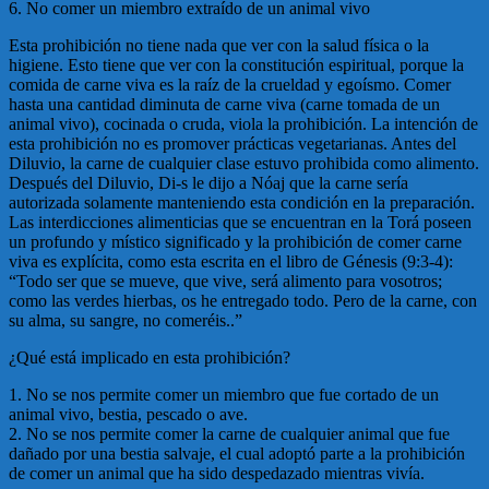
6. No comer un miembro extraído de un animal vivo
Esta prohibición no tiene nada que ver con la salud física o la
higiene. Esto tiene que ver con la constitución espiritual, porque la
comida de carne viva es la raíz de la crueldad y egoísmo. Comer
hasta una cantidad diminuta de carne viva (carne tomada de un
animal vivo), cocinada o cruda, viola la prohibición. La intención de
esta prohibición no es promover prácticas vegetarianas. Antes del
Diluvio, la carne de cualquier clase estuvo prohibida como alimento.
Después del Diluvio, Di-s le dijo a Nóaj que la carne sería
autorizada solamente manteniendo esta condición en la preparación.
Las interdicciones alimenticias que se encuentran en la Torá poseen
un profundo y místico significado y la prohibición de comer carne
viva es explícita, como esta escrita en el libro de Génesis (9:3-4):
“Todo ser que se mueve, que vive, será alimento para vosotros;
como las verdes hierbas, os he entregado todo. Pero de la carne, con
su alma, su sangre, no comeréis..”
¿Qué está implicado en esta prohibición?
1. No se nos permite comer un miembro que fue cortado de un
animal vivo, bestia, pescado o ave.
2. No se nos permite comer la carne de cualquier animal que fue
dañado por una bestia salvaje, el cual adoptó parte a la prohibición
de comer un animal que ha sido despedazado mientras vivía.