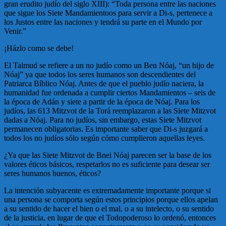
gran erudito judío del siglo XIII): “Toda persona entre las naciones
que sigue los Siete Mandamientoos para servir a Di-s, pertenece a
los Justos entre las naciones y tendrá su parte en el Mundo por
Venir.”
¡Házlo como se debe!
El Talmud se refiere a un no judío como un Ben Nóaj, “un hijo de
Nóaj” ya que todos los seres humanos son descendientes del
Patriarca Bíblico Nóaj. Antes de que el pueblo judío naciera, la
humanidad fue ordenada a cumplir ciertos Mandamientos – seis de
la época de Adán y siete a partir de la época de Nóaj. Para los
judíos, las 613 Mitzvot de la Torá reemplazaron a las Siete Mitzvot
dadas a Nóaj. Para no judíos, sin embargo, estas Siete Mitzvot
permanecen obligatorias. Es importante saber que Di-s juzgará a
todos los no judíos sólo según cómo cumplieron aquellas leyes.
¿Ya que las Siete Mitzvot de Bnei Nóaj parecen ser la base de los
valores éticos básicos, respetarlos no es suficiente para desear ser
seres humanos buenos, éticos?
La intención subyacente es extremadamente importante porque si
una persona se comporta según estos principios porque ellos apelan
a su sentido de hacer el bien o el mal, o a su intelecto, o su sentido
de la justicia, en lugar de que el Todopoderoso lo ordenó, entonces