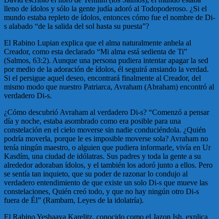
lleno de ídolos y sólo la gente judía adoró al Todopoderoso. ¿Si el
mundo estaba repleto de ídolos, entonces cómo fue el nombre de Di-
s alabado “de la salida del sol hasta su puesta”?
El Rabino Lupian explica que el alma naturalmente anhela al
Creador, como esta declarado “Mi alma está sedienta de Ti”
(Salmos, 63:2). Aunque una persona pudiera intentar apagar la sed
por medio de la adoración de ídolos, él seguirá ansiando la verdad.
Si el persigue aquel deseo, encontrará finalmente al Creador, del
mismo modo que nuestro Patriarca, Avraham (Abraham) encontró al
verdadero Di-s.
¿Cómo descubrió Avraham al verdadero Di-s? “Comenzó a pensar
día y noche, estaba asombrado como era posible para una
constelación en el cielo moverse sin nadie conduciéndola. ¿Quién
podría moverla, porque le es imposible moverse sola? Avraham no
tenía ningún maestro, o alguien que pudiera informarle, vivía en Ur
Kasdím, una ciudad de idólatras. Sus padres y toda la gente a su
alrededor adoraban ídolos, y el también los adoró junto a ellos. Pero
se sentía tan inquieto, que su poder de razonar lo condujo al
verdadero entendimiento de que existe un solo Di-s que mueve las
constelaciones, Quién creó todo, y que no hay ningún otro Di-s
fuera de Él” (Rambam, Leyes de la idolatría).
El Rabino Yeshaaya Karelitz, conocido como el Jazon Ish, explica