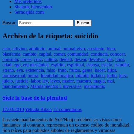
Mis preferidos
Shalom, bienvenido
Sernoajida.com
Buscar:
Archivo de la etiqueta: suicidio
acto
,
adivino
,
adulterio
,
animal
,
animal vivo
,
asesinato
,
bien
,
blasfemia
,
cambio
,
capital
,
comer
,
comunidad
,
conducta
,
conocer
,
consulta
,
cortes
,
cruz
,
cultura
,
deidad
,
desear
,
devolver
,
dia
,
Dios
,
edad
,
ego
,
era mesiánica
,
espíritu
,
espiritual
,
esposa
,
estafa
,
estudiar
,
eterno
,
eva
,
existencia
,
falso
,
fruto
,
frutos
,
gente
,
hacer
,
hijos
,
homosexual
,
honra
,
Identidad noajica
,
infantil
,
judaico
,
judio
,
juez
,
juicio
,
justicia
,
labor
,
ley
,
leyes
,
madre
,
maestro
,
magia
,
mal
,
mandamiento
,
Mandamientos Universales
,
matrimonio
Siete la base de la plenitud
17/03/2010
Yehuda Ribco
12 comentarios
Los siete mandamientos de Noé/Noaj no deben ser vistos como
limitantes; al contrario, representan un extenso código de moralidad.
Son raíces para poblados árboles de reglamentos y virtuosas