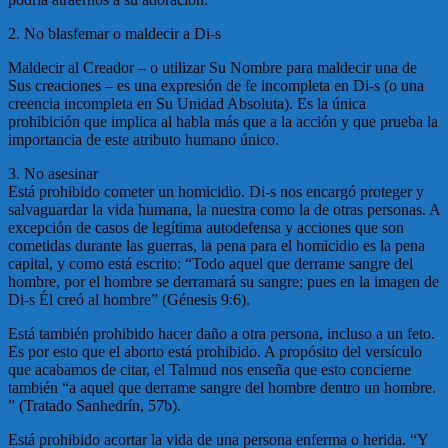
2. No blasfemar o maldecir a Di-s
Maldecir al Creador – o utilizar Su Nombre para maldecir una de
Sus creaciones – es una expresión de fe incompleta en Di-s (o una
creencia incompleta en Su Unidad Absoluta). Es la única
prohibición que implica al habla más que a la acción y que prueba la
importancia de este atributo humano único.
3. No asesinar
Está prohibido cometer un homicidio. Di-s nos encargó proteger y
salvaguardar la vida humana, la nuestra como la de otras personas. A
excepción de casos de legítima autodefensa y acciones que son
cometidas durante las guerras, la pena para el homicidio es la pena
capital, y como está escrito: “Todo aquel que derrame sangre del
hombre, por el hombre se derramará su sangre; pues en la imagen de
Di-s Él creó al hombre” (Génesis 9:6).
Está también prohibido hacer daño a otra persona, incluso a un feto.
Es por esto que el aborto está prohibido. A propósito del versículo
que acabamos de citar, el Talmud nos enseña que esto concierne
también “a aquel que derrame sangre del hombre dentro un hombre.
” (Tratado Sanhedrín, 57b).
Está prohibido acortar la vida de una persona enferma o herida. “Y