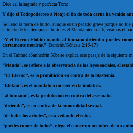
Dice así la sagrada y perfecta Tora:
Y dijo el Todopoderoso a Noaj: el fin de toda carne ha venido ante 
Se lleno la tierra de hurto, aunque es un pecado grave porque no fue 
el inicio de los tiempos el hurto es el Mandamiento # 6, veamos el pár
“Y el Eterno Elokim mando al humano diciendo: puedes comer de
ciertamente morirás.”
(Bereshit/Génesis 2:16-17)
En el Talmud (Sanhedrin 56b) se explica este pasaje de la siguiente m
“Mando”, se refiere a la observancia de las leyes sociales, el estab
“El Eterno”, es la prohibición en contra de la blasfemia.
“Elokim”, es el mandato a no caer en la idolatría.
“al humano”, es la prohibición en contra del asesinato.
“diciendo”, es en contra de la inmoralidad sexual.
“de todos los arboles”, esta vedando el robo.
“puedes comer de todos”, niega el comer un miembro de un anima