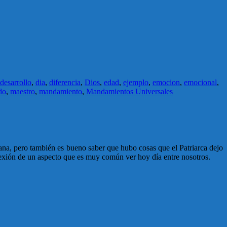
desarrollo
,
dia
,
diferencia
,
Dios
,
edad
,
ejemplo
,
emocion
,
emocional
,
do
,
maestro
,
mandamiento
,
Mandamientos Universales
ana, pero también es bueno saber que hubo cosas que el Patriarca dejo
lexión de un aspecto que es muy común ver hoy día entre nosotros.