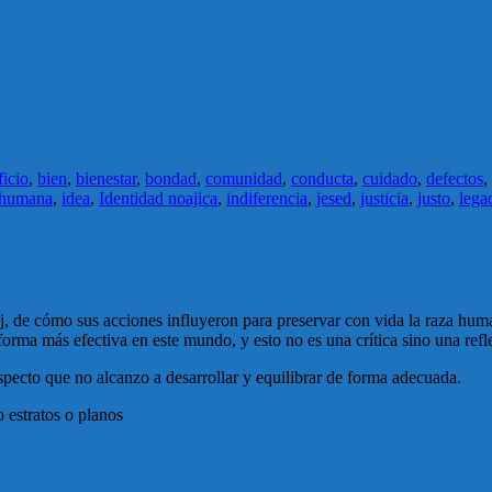
ficio
,
bien
,
bienestar
,
bondad
,
comunidad
,
conducta
,
cuidado
,
defectos
,
humana
,
idea
,
Identidad noajica
,
indiferencia
,
jesed
,
justicia
,
justo
,
lega
, de cómo sus acciones influyeron para preservar con vida la raza hum
orma más efectiva en este mundo, y esto no es una crítica sino una ref
aspecto que no alcanzo a desarrollar y equilibrar de forma adecuada.
 estratos o planos