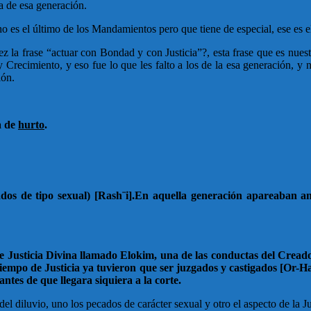
a de esa generación.
o es el último de los Mandamientos pero que tiene de especial, ese es e
z la frase “actuar con Bondad y con Justicia”?, esta frase que es nues
Crecimiento, y eso fue lo que les falto a los de la esa generación, y 
ión.
ra de
hurto
.
ados de tipo sexual) [Rash¨i].En aquella generación apareaban 
 Justicia Divina llamado Elokim, una de las conductas del Creador.
tiempo de Justicia ya tuvieron que ser juzgados y castigados [Or-Ha
ntes de que llegara siquiera a la corte.
l diluvio, uno los pecados de carácter sexual y otro el aspecto de la Just