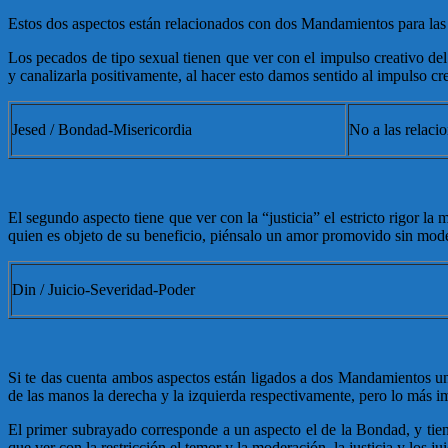
Estos dos aspectos están relacionados con dos Mandamientos para las
Los pecados de tipo sexual tienen que ver con el impulso creativo de
y canalizarla positivamente, al hacer esto damos sentido al impulso cre
Jesed / Bondad-Misericordia
No a las relacio
El segundo aspecto tiene que ver con la “justicia” el estricto rigor la
quien es objeto de su beneficio, piénsalo un amor promovido sin moder
Din / Juicio-Severidad-Poder
Si te das cuenta ambos aspectos están ligados a dos Mandamientos uno
de las manos la derecha y la izquierda respectivamente, pero lo 
El primer subrayado corresponde a un aspecto el de la Bondad, y tien
que ver con la restricción el temor y la moderación, la justicia y los jui