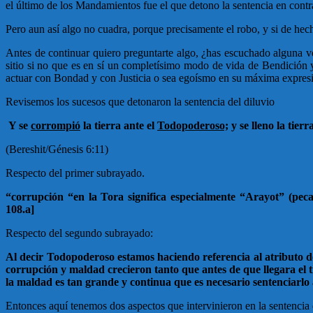
el último de los Mandamientos fue el que detono la sentencia en contr
Pero aun así algo no cuadra, porque precisamente el robo, y si de hech
Antes de continuar quiero preguntarte algo, ¿has escuchado alguna ve
sitio si no que es en sí un completísimo modo de vida de Bendición y 
actuar con Bondad y con Justicia o sea egoísmo en su máxima expres
Revisemos los sucesos que detonaron la sentencia del diluvio
Y se
corrompió
la tierra ante el
Todopoderoso;
y se lleno la tier
(Bereshit/Génesis 6:11)
Respecto del primer subrayado.
“corrupción “en la Tora significa especialmente “Arayot” (pec
108.a]
Respecto del segundo subrayado:
Al decir Todopoderoso estamos haciendo referencia al atributo de
corrupción y maldad crecieron tanto que antes de que llegara el 
la maldad es tan grande y continua que es necesario sentenciarlo a
Entonces aquí tenemos dos aspectos que intervinieron en la sentencia de