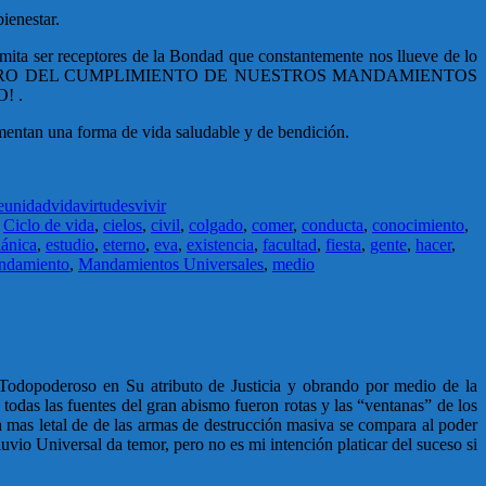
ienestar.
rmita ser receptores de la Bondad que constantemente nos llueve de lo
 ACTIVAR EN PRO DEL CUMPLIMIENTO DE NUESTROS MANDAMIENTOS
! .
omentan una forma de vida saludable y de bendición.
e
unidad
vida
virtudes
vivir
,
Ciclo de vida
,
cielos
,
civil
,
colgado
,
comer
,
conducta
,
conocimiento
,
iánica
,
estudio
,
eterno
,
eva
,
existencia
,
facultad
,
fiesta
,
gente
,
hacer
,
ndamiento
,
Mandamientos Universales
,
medio
el Todopoderoso en Su atributo de Justicia y obrando por medio de la
, todas las fuentes del gran abismo fueron rotas y las “ventanas” de los
 la mas letal de de las armas de destrucción masiva se compara al poder
uvio Universal da temor, pero no es mi intención platicar del suceso si