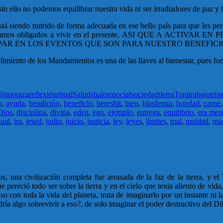
n ello no podemos equilibrar nuestra vida ni ser irradiadores de paz y b
está siendo nutrido de forma adecuada en ese bello país para que les pe
osotros estamos obligados a vivir en el presente, ASI QUE A
PAR EN LOS EVENTOS QUE SON PARA NUESTRO BENEFICIO
limiento de los Mandamientos es una de las llaves al bienestar, pues f
ójimo
raza
reflexión
ritual
Salud
shalom
social
sociedad
tierra
Tora
trabajo
trist
o
,
ayuda
,
bendición
,
beneficio
,
bereshit
,
bien
,
blasfemia
,
bondad
,
carne
Dios
,
disciplina
,
divina
,
eden
,
ego
,
ejemplo
,
entrega
,
equilibrio
,
era mes
xual
,
ira
,
jesed
,
judio
,
juicio
,
justicia
,
ley
,
leyes
,
límites
,
mal
,
maldad
,
ma
os, una civilización completa fue arrasada de la faz de la tierra, y 
 pereció todo ser sobre la tierra y en el cielo que tenia aliento de vida
aso con toda la vida del planeta, trata de imaginarlo por un instante ni
a algo sobrevivir a eso?, de solo imaginar el poder destructivo del Dil