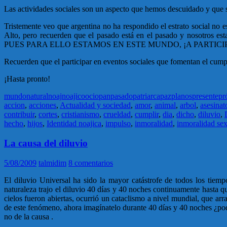
Las actividades sociales son un aspecto que hemos descuidado y que si
Tristemente veo que argentina no ha respondido el estrato social no 
Alto, pero recuerden que el pasado está en el pasado y n
PUES PARA ELLO ESTAMOS EN ESTE MUNDO, ¡A PARTICI
Recuerden que el participar en eventos sociales que fomentan el cump
¡Hasta pronto!
mundo
natural
noaj
noajico
ocio
pan
pasado
patriarca
paz
planos
presente
pr
accion
,
acciones
,
Actualidad y sociedad
,
amor
,
animal
,
arbol
,
asesinat
contribuir
,
cortes
,
cristianismo
,
crueldad
,
cumplir
,
dia
,
dicho
,
diluvio
,
hecho
,
hijos
,
Identidad noajica
,
impulso
,
inmoralidad
,
inmoralidad se
La causa del diluvio
5/08/2009
talmidim
8 comentarios
El diluvio Universal ha sido la mayor catástrofe de todos los tiemp
naturaleza trajo el diluvio 40 días y 40 noches continuamente hasta que
cielos fueron abiertas, ocurrió un cataclismo a nivel mundial, que arr
de este fenómeno, ahora imagínatelo durante 40 días y 40 noches ¿podrí
no de la causa .