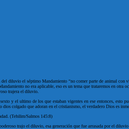
tes del diluvio el séptimo Mandamiento “no comer parte de animal con 
e Mandamiento no era aplicable, eso es un tema que trataremos en otra o
so trajera el diluvio.
 sexto y el ultimo de los que estaban vigentes en ese entonces, esto p
dios colgado que adoran en el cristianismo, el verdadero Dios es inmen
ndad. (Tehilim/Salmos 145:8)
eroso trajo el diluvio, esa generación que fue arrasada por el diluvio e