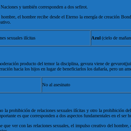
 Naciones y también corresponden a dos sefirot.
l hombre, el hombre recibe desde el Eterno la energía de creación Bond
ativo.
nes sexuales ilícitas
Azul
(cielo de mañan
 moderación producto del temor la disciplina, gevura viene de gevurot(ju
ación hacia los hijos en lugar de beneficiarlos los dañaría, pero un am
No al asesinato
 la prohibición de relaciones sexuales ilícitas y otro la prohibición
más importante es que corresponden a dos aspectos fundamentales en 
e que ver con las relaciones sexuales, el impulso creativo del hombre, 
cios.