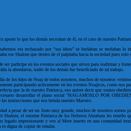
aporte lo que los demás necesitan de él, en el caso de nuestro Patriarc
 sabemos era rechazado por “sus ideas” se burlaban se mofaban lo i
iaba ese Shalom que dentro de el palpitaba hacia la sociedad pues solo s
e ser participe en los eventos sociales que sirven para reafirmar y fome
ilia la abordaron, nadie de los demás fue beneficiado de tal trabajo.
y en día de los hijos de Noaj de todos nosotros, muchos de nosotros venim
e participando activamente en los eventos Noajicos, como nos parece
perfecta que la de nuestro Patriarca, eso quiere decir que somos obedi
innecesario desarrollar el plano social “HAGAMOSLO POR OBEDIENC
as instrucciones que nos brinda nuestro Maestro.
ciedad a pesar de ser un Justo muy grande, muchos de nosotros somos par
 del Shalom, el enorme Patriarca de los Hebreos Abraham les enseño qu
n legado impresionante y veo al More inserto en una comunidad irrad
a es digna de copiar de emular.