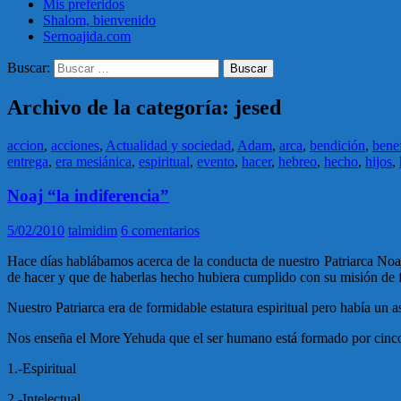
Mis preferidos
Shalom, bienvenido
Sernoajida.com
Buscar:
Archivo de la categoría: jesed
accion
,
acciones
,
Actualidad y sociedad
,
Adam
,
arca
,
bendición
,
bene
entrega
,
era mesiánica
,
espiritual
,
evento
,
hacer
,
hebreo
,
hecho
,
hijos
,
Noaj “la indiferencia”
5/02/2010
talmidim
6 comentarios
Hace días hablábamos acerca de la conducta de nuestro Patriarca Noaj
de hacer y que de haberlas hecho hubiera cumplido con su misión de f
Nuestro Patriarca era de formidable estatura espiritual pero había un 
Nos enseña el More Yehuda que el ser humano está formado por cinco
1.-Espiritual
2.-Intelectual