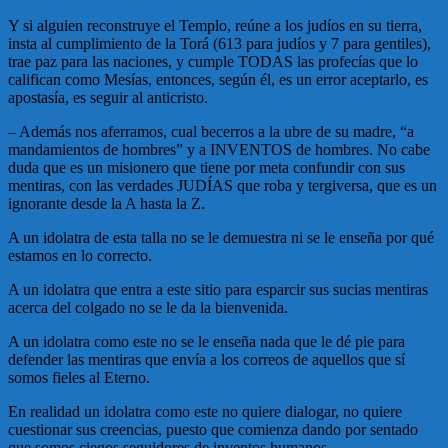
Y si alguien reconstruye el Templo, reúne a los judíos en su tierra,
insta al cumplimiento de la Torá (613 para judíos y 7 para gentiles),
trae paz para las naciones, y cumple TODAS las profecías que lo
califican como Mesías, entonces, según él, es un error aceptarlo, es
apostasía, es seguir al anticristo.
– Además nos aferramos, cual becerros a la ubre de su madre, “a
mandamientos de hombres” y a INVENTOS de hombres. No cabe
duda que es un misionero que tiene por meta confundir con sus
mentiras, con las verdades JUDÍAS que roba y tergiversa, que es un
ignorante desde la A hasta la Z.
A un idolatra de esta talla no se le demuestra ni se le enseña por qué
estamos en lo correcto.
A un idolatra que entra a este sitio para esparcir sus sucias mentiras
acerca del colgado no se le da la bienvenida.
A un idolatra como este no se le enseña nada que le dé pie para
defender las mentiras que envía a los correos de aquellos que sí
somos fieles al Eterno.
En realidad un idolatra como este no quiere dialogar, no quiere
cuestionar sus creencias, puesto que comienza dando por sentado
que somos ciegos seguidores de inventos humanos.