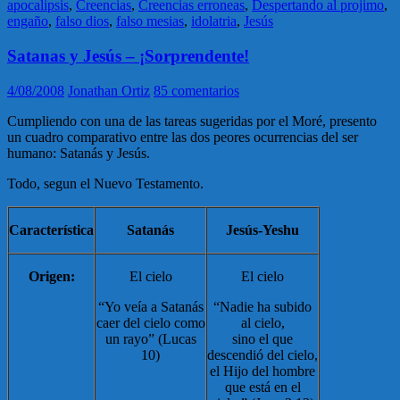
apocalipsis
,
Creencias
,
Creencias erroneas
,
Despertando al projimo
,
engaño
,
falso dios
,
falso mesias
,
idolatria
,
Jesús
Satanas y Jesús – ¡Sorprendente!
4/08/2008
Jonathan Ortiz
85 comentarios
Cumpliendo con una de las tareas sugeridas por el Moré, presento
un cuadro comparativo entre las dos peores ocurrencias del ser
humano: Satanás y Jesús.
Todo, segun el Nuevo Testamento.
Característica
Satanás
Jesús-Yeshu
Origen:
El cielo
El cielo
“Yo veía a Satanás
“Nadie ha subido
caer del cielo como
al cielo,
un rayo” (Lucas
sino el que
10)
descendió del cielo,
el Hijo del hombre
que está en el