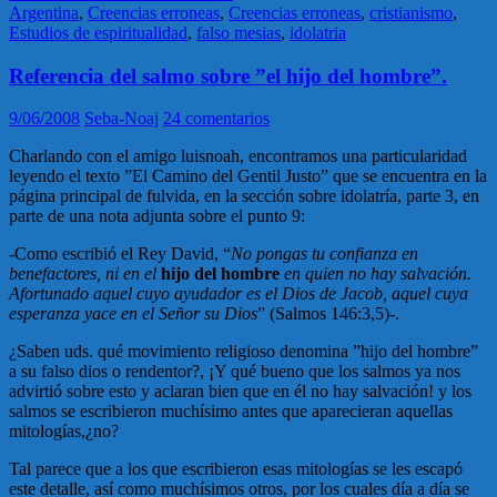
Argentina
,
Creencias erroneas
,
Creencias erroneas
,
cristianismo
,
Estudios de espiritualidad
,
falso mesias
,
idolatria
Referencia del salmo sobre ”el hijo del hombre”.
9/06/2008
Seba-Noaj
24 comentarios
Charlando con el amigo luisnoah, encontramos una particularidad
leyendo el texto ”El Camino del Gentil Justo” que se encuentra en la
página principal de fulvida, en la sección sobre idolatría, parte 3, en
parte de una nota adjunta sobre el punto 9:
-Como escribió el Rey David, “
No pongas tu confianza en
benefactores, ni en el
hijo del hombre
en quien no hay salvación.
Afortunado aquel cuyo ayudador es el Dios de Jacob, aquel cuya
esperanza yace en el Señor su Dios
” (Salmos 146:3,5)-.
¿Saben uds. qué movimiento religioso denomina ”hijo del hombre”
a su falso dios o rendentor?, ¡Y qué bueno que los salmos ya nos
advirtió sobre esto y aclaran bien que en él no hay salvación! y los
salmos se escribieron muchísimo antes que aparecieran aquellas
mitologías,¿no?
Tal parece que a los que escribieron esas mitologías se les escapó
este detalle, así como muchísimos otros, por los cuales día a día se