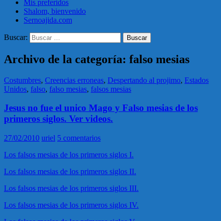
Mis preferidos
Shalom, bienvenido
Sernoajida.com
Buscar:
Archivo de la categoría: falso mesias
Costumbres
,
Creencias erroneas
,
Despertando al projimo
,
Estados
Unidos
,
falso
,
falso mesias
,
falsos mesias
Jesus no fue el unico Mago y Falso mesias de los
primeros siglos. Ver videos.
27/02/2010
uriel
5 comentarios
Los falsos mesias de los primeros siglos I.
Los falsos mesias de los primeros siglos II.
Los falsos mesias de los primeros siglos III.
Los falsos mesias de los primeros siglos IV.