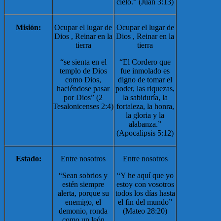
cielo.” (Juan 3:13)
Misión:
Ocupar el lugar de
Ocupar el lugar de
Dios , Reinar en la
Dios , Reinar en la
tierra
tierra
“se sienta en el
“El Cordero que
templo de Dios
fue inmolado es
como Dios,
digno de tomar el
haciéndose pasar
poder, las riquezas,
por Dios” (2
la sabiduría, la
Tesalonicenses 2:4)
fortaleza, la honra,
la gloria y la
alabanza.”
(Apocalipsis 5:12)
Estado:
Entre nosotros
Entre nosotros
“Sean sobrios y
“Y he aquí que yo
estén siempre
estoy con vosotros
alerta, porque su
todos los días hasta
enemigo, el
el fin del mundo”
demonio, ronda
(Mateo 28:20)
como un león