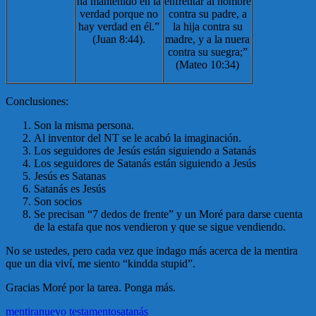
ha mantenido en la
enfrentar al hombre
verdad porque no
contra su padre, a
hay verdad en él.”
la hija contra su
(Juan 8:44).
madre, y a la nuera
contra su suegra;”
(Mateo 10:34)
Conclusiones:
Son la misma persona.
Al inventor del NT se le acabó la imaginación.
Los seguidores de Jesús están siguiendo a Satanás
Los seguidores de Satanás están siguiendo a Jesús
Jesús es Satanas
Satanás es Jesús
Son socios
Se precisan “7 dedos de frente” y un Moré para darse cuenta
de la estafa que nos vendieron y que se sigue vendiendo.
No se ustedes, pero cada vez que indago más acerca de la mentira
que un dia viví, me siento “kindda stupid”.
Gracias Moré por la tarea. Ponga más.
mentira
nuevo testamento
satanás