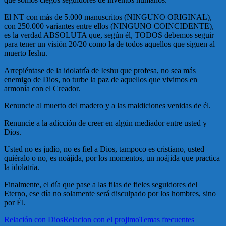
El NT con más de 5.000 manuscritos (NINGUNO ORIGINAL),
con 250.000 variantes entre ellos (NINGUNO COINCIDENTE),
es la verdad ABSOLUTA que, según él, TODOS debemos seguir
para tener un visión 20/20 como la de todos aquellos que siguen al
muerto Ieshu.
Arrepiéntase de la idolatría de Ieshu que profesa, no sea más
enemigo de Dios, no turbe la paz de aquellos que vivimos en
armonía con el Creador.
Renuncie al muerto del madero y a las maldiciones venidas de él.
Renuncie a la adicción de creer en algún mediador entre usted y
Dios.
Usted no es judío, no es fiel a Dios, tampoco es cristiano, usted
quiéralo o no, es noájida, por los momentos, un noájida que practica
la idolatría.
Finalmente, el día que pase a las filas de fieles seguidores del
Eterno, ese día no solamente será disculpado por los hombres, sino
por Él.
Relación con Dios
Relacion con el projimo
Temas frecuentes