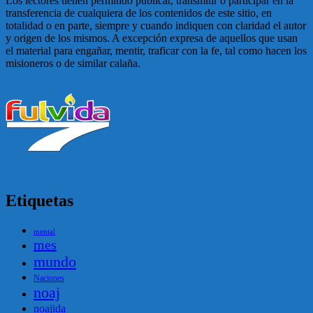
Los lectores tienen permitido publicar, transmitir o participar en la
transferencia de cualquiera de los contenidos de este sitio, en
totalidad o en parte, siempre y cuando indiquen con claridad el autor
y origen de los mismos. A excepción expresa de aquellos que usan
el material para engañar, mentir, traficar con la fe, tal como hacen los
misioneros o de similar calaña.
Etiquetas
mental
mes
mundo
Naciones
noaj
noajida