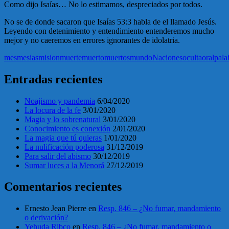
Como dijo Isaías… No lo estimamos, despreciados por todos.
No se de donde sacaron que Isaías 53:3 habla de el llamado Jesús.
Leyendo con detenimiento y entendimiento entenderemos mucho
mejor y no caeremos en errores ignorantes de idolatria.
mes
mesias
mision
muerte
muerto
muertos
mundo
Naciones
oculta
oral
pala
Entradas recientes
Noajismo y pandemia
6/04/2020
La locura de la fe
3/01/2020
Magia y lo sobrenatural
3/01/2020
Conocimiento es conexión
2/01/2020
La magia que tú quieras
1/01/2020
La nulificación poderosa
31/12/2019
Para salir del abismo
30/12/2019
Sumar luces a la Menorá
27/12/2019
Comentarios recientes
Ernesto Jean Pierre
en
Resp. 846 – ¿No fumar, mandamiento
o derivación?
Yehuda Ribco
en
Resp. 846 – ¿No fumar, mandamiento o