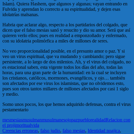
Islam). Quiera Hashem, que algunos y algunas; vayan entrando en
Fulvida y aprendan lo correcto a su espiritualidad, y dejen esas
idolatrías malsanas.
Habria que aclarar algo, respecto a los partidarios del colgado, que
dicen que el falso mesias sanó y resucito y dio su amor. Será que así
quieren verlo ellos; pues en realidad a emponzoñado y enfermado,
con su idolatria polimórfica a miles de millones de seres.
No veo proporcionalidad posible, en el presunto amor o paz. Y si
veo un virus espiritual, que va mudando y cambiando; pero sigue
persistente, a lo largo de dos milenios. Ah, y el virus del colgado, no
es estacional saben, esta vigente todos los días del año, todas las
horas, para una gran parte de la humanidad: en la cual se incluyen
los cristianos, católicos, mormones, evangélicos, y ojo… también
son afectados por ese virus los islamistas, que no olvidemos esto,
pues son otros tantos millares de millones afectados por casi 1 siglo
y medio.
Somo unos pocos, los que hemos adquirido defensas, contra el virus
pestamentario
mes
mesias
musulman
musulmanes
ojo
paz
pueblo
realidad
Relacion con
el projimo
ritual
vida
Creencias erroneas
,
falso judio
,
falso mesias
,
Identidad noajica
,