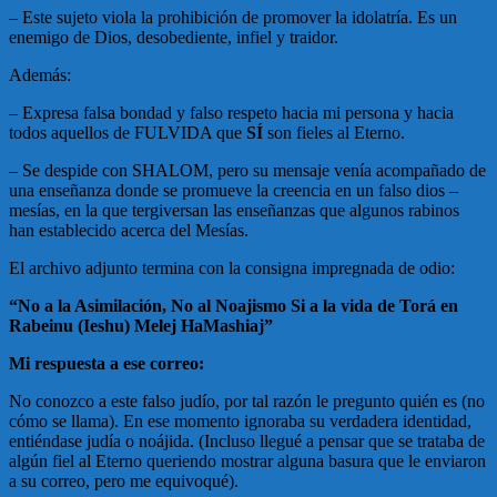
– Este sujeto viola la prohibición de promover la idolatría. Es un
enemigo de Dios, desobediente, infiel y traidor.
Además:
– Expresa falsa bondad y falso respeto hacia mi persona y hacia
todos aquellos de FULVIDA que
SÍ
son fieles al Eterno.
– Se despide con SHALOM, pero su mensaje venía acompañado de
una enseñanza donde se promueve la creencia en un falso dios –
mesías, en la que tergiversan las enseñanzas que algunos rabinos
han establecido acerca del Mesías.
El archivo adjunto termina con la consigna impregnada de odio:
“No a la Asimilación, No al Noajismo Si a la vida de Torá en
Rabeinu (Ieshu) Melej HaMashiaj”
Mi respuesta a ese correo:
No conozco a este falso judío, por tal razón le pregunto quién es (no
cómo se llama). En ese momento ignoraba su verdadera identidad,
entiéndase judía o noájida. (Incluso llegué a pensar que se trataba de
algún fiel al Eterno queriendo mostrar alguna basura que le enviaron
a su correo, pero me equivoqué).