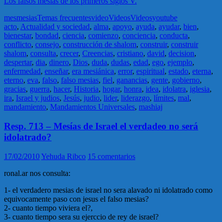
Los falsos mesias de los primeros siglos V.
mes
mesias
Temas frecuentes
video
Videos
Videos
youtube
acto
,
Actualidad y sociedad
,
alma
,
apoyo
,
ayuda
,
ayudar
,
bien
,
bienestar
,
bondad
,
ciencia
,
comienzo
,
conciencia
,
conducta
,
conflicto
,
consejo
,
construcción de shalom
,
construir
,
construir
shalom
,
consulta
,
crecer
,
Creencias
,
cristiano
,
david
,
decision
,
despertar
,
dia
,
dinero
,
Dios
,
duda
,
dudas
,
edad
,
ego
,
ejemplo
,
enfermedad
,
enseñar
,
era mesiánica
,
error
,
espiritual
,
estado
,
eterna
,
eterno
,
eva
,
falso
,
falso mesias
,
fiel
,
ganancias
,
gente
,
gobierno
,
gracias
,
guerra
,
hacer
,
Historia
,
hogar
,
honra
,
idea
,
idolatra
,
iglesia
,
ira
,
Israel y judios
,
Jesús
,
judio
,
lider
,
liderazgo
,
límites
,
mal
,
mandamiento
,
Mandamientos Universales
,
mashiaj
Resp. 713 – Mesías de Israel el verdadeo no será
idolatrado?
17/02/2010
Yehuda Ribco
15 comentarios
ronal.ar nos consulta:
1- el verdadero mesias de israel no sera alavado ni idolatrado como
equivocamente paso con jesus el falso mesias?
2- cuanto tiempo viviera el?,
3- cuanto tiempo sera su ejerccio de rey de israel?