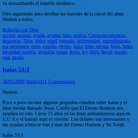
va derrumbando el imperio idolátrico.
Otro argumento para derribar los barrotes de la cárcel del alma.
Shalom a todos.
Relación con Dios
accion
,
animal
,
ayuda
,
ayudar
,
bien
,
cerdos
,
Creencias erroneas
,
desprecio
,
Dios
,
dolor
,
edad
,
ejemplo
,
enfermedad
,
entendimiento
,
era mesiánica
,
error
,
estudio
,
eterno
,
falso
,
falso mesias
,
hijos
,
hitler
,
Identidad noajica
,
idolatria
,
isaias
,
Jesús
,
ley
,
libro
,
literal
,
madre
,
mal
,
medio
Isaias 53:3
30/01/2008
shofar1111
5 comentarios
Shalom
Poco a poco enviare algunos pequeños estudios sobre Isaias y el
falso mesias llamado Jesus. Confio que El Eterno Hashem nos
ayudara en esto. Llevo 15 años en las listas antimisioneras aqui en
E.U.A y el trabajo aqui es enorme. Los debates son interesantes y
me ayudan a buscar mas y mas del Eterno Hashem y Su Torah.
Isaías 53:3