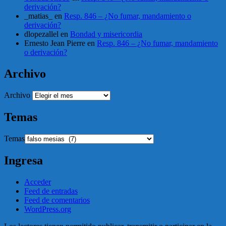
derivación?
_matias_
en
Resp. 846 – ¿No fumar, mandamiento o
derivación?
dlopezallel
en
Bondad y misericordia
Ernesto Jean Pierre
en
Resp. 846 – ¿No fumar, mandamiento
o derivación?
Archivo
Archivo
Temas
Temas
Ingresa
Acceder
Feed de entradas
Feed de comentarios
WordPress.org