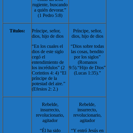
rugiente, buscando
a quién devorar.”
(1 Pedro 5:8)
Títulos:
Príncipe, señor,
Príncipe, señor,
dios, hijo de dios
dios, hijo de dios
“En los cuales el
“Dios sobre todas
dios de este siglo
las cosas, bendito
cegó el
por los siglos”
entendimiento de
(Romanos
los incrédulos” (
2
9:5).“Hijo de Dios”
Corintios 4: 4) “
El
(Lucas 1:35).”
príncipe de la
potestad del aire.”
(
Efesios 2: 2.
)
Rebelde,
Rebelde,
insurrecto,
insurrecto,
revolucionario,
revolucionario,
agitador
agitador
“
Él ha sido
“Y entró Jesús en