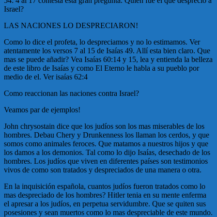
54: 4 al 17 contesta esta gran pregunta. Quien fue el que desprecio a
Israel?
LAS NACIONES LO DESPRECIARON!
Como lo dice el profeta, lo despreciamos y no lo estimamos. Ver
atentamente los versos 7 al 15 de Isaías 49. Allí esta bien claro. Que
mas se puede añadir? Vea Isaías 60:14 y 15, lea y entienda la belleza
de este libro de Isaías y como El Eterno le habla a su pueblo por
medio de el. Ver isaías 62:4
Como reaccionan las naciones contra Israel?
Veamos par de ejemplos!
John chrysostain dice que los judíos son los mas miserables de los
hombres. Debau Chery y Drunkenness los llaman los cerdos, y que
somos como animales feroces. Que matamos a nuestros hijos y que
los damos a los demonios. Tal como lo dijo Isaías, desechado de los
hombres. Los judíos que viven en diferentes países son testimonios
vivos de como son tratados y despreciados de una manera o otra.
En la inquisición española, cuantos judíos fueron tratados como lo
mas despreciado de los hombres? Hitler tenia en su mente enferma
el apresar a los judíos, en perpetua servidumbre. Que se quiten sus
posesiones y sean muertos como lo mas despreciable de este mundo.