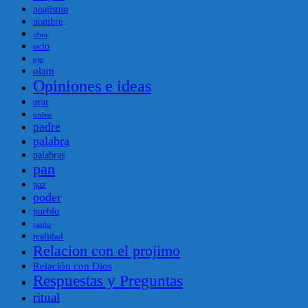
noajismo
nombre
obra
ocio
ojo
olam
Opiniones e ideas
orar
orden
padre
palabra
palabras
pan
paz
poder
pueblo
razón
realidad
Relacion con el projimo
Relación con Dios
Respuestas y Preguntas
ritual