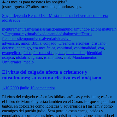
4- es mesias para nosotros los noajidas?
josue argueta, 27 años, mecanico, honduras, sps.
Seguir leyendo
Resp. 713 – Mesías de Israel el verdadeo no será
idolatrado?
→
mentira
mentiras
mes
mesias
miedo
mila
mundial
mundo
Naciones
natural
n
y Preguntas
rey
ritual
salvador
santidad
shalom
siete
Temas
frecuentes
tiempo
universal
verdad
vida
vivir
adversario
,
amor
,
Biblia
,
colgado
,
Creencias erroneas
,
cristiano
,
defensa
,
enemigo
,
era mesiánica
,
espiritual
,
espiritualidad
,
eva
,
evangélicos
,
falso
,
falso mesias
,
gente
,
humanidad
,
Identidad
noajica
,
idolatria
,
iglesia
,
islam
,
libro
,
mal
,
Mandamientos
Universales
,
medio
El virus del colgado afecta a cristianos y
musulmanes; su vacuna efectiva es el noájismo
1/10/2009
jhulio
10 comentarios
El virus del colgado está en las biblias católicas y cristianas; está en
el Libro de Mormón y estaá también en el Corán. Porque se pondran
tantos, en colocarse como idólatras y adversarios a Hashem y como
enemigos del pueblo judío. Será porque están enceguecidos y
empujados a seguir en sus iglesias cristianas y religiones (incluido el