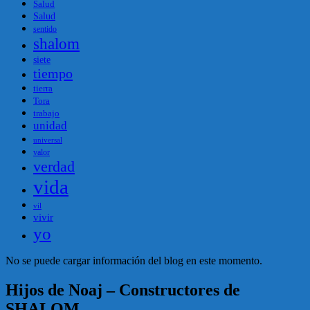
Salud
Salud
sentido
shalom
siete
tiempo
tierra
Tora
trabajo
unidad
universal
valor
verdad
vida
vil
vivir
yo
No se puede cargar información del blog en este momento.
Hijos de Noaj – Constructores de
SHALOM