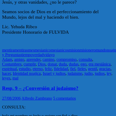
Jesús, y otras vanidades, ¿no le parece?
Seamos socios de Dios en el perfeccionamiento del
Mundo, lejos del mal y haciendo el bien.
Lic. Yehuda Ribco
Presidente Honorario de FULVIDA
mentira
mentiras
mes
mesianico
mesianicos
mision
misionero
mundo
noaj
n
y Preguntas
tiempo
verdad
vida
yo
Adam
,
amigo
,
aprender
,
camino
,
compromiso
,
consulta
,
Costumbres
,
cumplir
,
Dios
,
donar
,
duda
,
dudas
,
ego
,
era mesiánica
,
espiritual
,
estudio
,
eterno
,
feliz
,
fidelidad
,
fiel
,
fieles
,
gentil
,
gracias
,
hacer
,
Identidad noajica
,
Israel y judios
,
judaismo
,
judio
,
judios
,
ley
,
leyes
,
mal
Resp. 9 – ¿Conversión al judaí­smo?
27/08/2006
Alfredo Zambrano
5 comentarios
CONSULTA:
hola mi nombre es lesly y quiero ser fiel a dios.