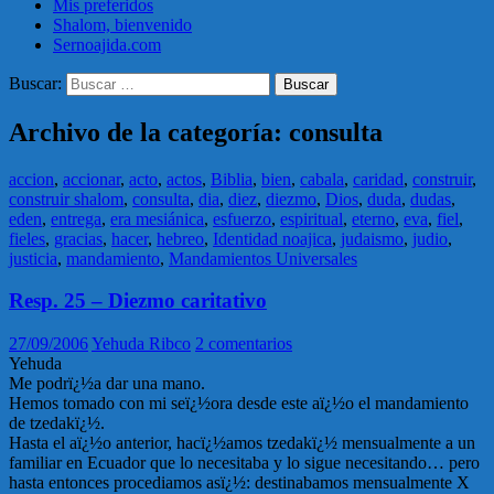
Mis preferidos
Shalom, bienvenido
Sernoajida.com
Buscar:
Archivo de la categoría: consulta
accion
,
accionar
,
acto
,
actos
,
Biblia
,
bien
,
cabala
,
caridad
,
construir
,
construir shalom
,
consulta
,
dia
,
diez
,
diezmo
,
Dios
,
duda
,
dudas
,
eden
,
entrega
,
era mesiánica
,
esfuerzo
,
espiritual
,
eterno
,
eva
,
fiel
,
fieles
,
gracias
,
hacer
,
hebreo
,
Identidad noajica
,
judaismo
,
judio
,
justicia
,
mandamiento
,
Mandamientos Universales
Resp. 25 – Diezmo caritativo
27/09/2006
Yehuda Ribco
2 comentarios
Yehuda
Me podrï¿½a dar una mano.
Hemos tomado con mi seï¿½ora desde este aï¿½o el mandamiento
de tzedakï¿½.
Hasta el aï¿½o anterior, hacï¿½amos tzedakï¿½ mensualmente a un
familiar en Ecuador que lo necesitaba y lo sigue necesitando… pero
hasta entonces procediamos asï¿½: destinabamos mensualmente X