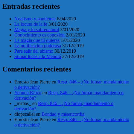
Entradas recientes
Noajismo y pandemia
6/04/2020
La locura de la fe
3/01/2020
Magia y lo sobrenatural
3/01/2020
Conocimiento es conexión
2/01/2020
La magia que tú quieras
1/01/2020
La nulificación poderosa
31/12/2019
Para salir del abismo
30/12/2019
Sumar luces a la Menorá
27/12/2019
Comentarios recientes
Ernesto Jean Pierre
en
Resp. 846 – ¿No fumar, mandamiento
o derivación?
Yehuda Ribco
en
Resp. 846 – ¿No fumar, mandamiento o
derivación?
_matias_
en
Resp. 846 – ¿No fumar, mandamiento o
derivación?
dlopezallel
en
Bondad y misericordia
Ernesto Jean Pierre
en
Resp. 846 – ¿No fumar, mandamiento
o derivación?