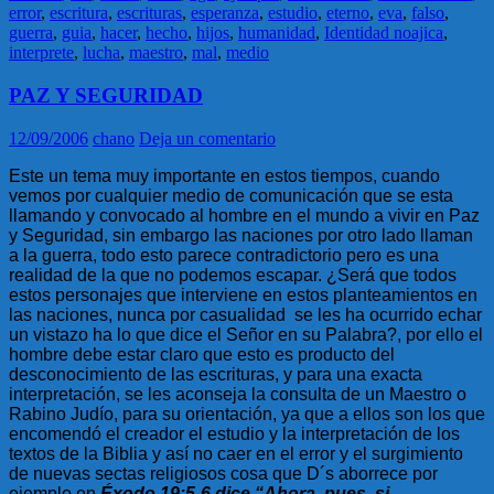
error
,
escritura
,
escrituras
,
esperanza
,
estudio
,
eterno
,
eva
,
falso
,
guerra
,
guia
,
hacer
,
hecho
,
hijos
,
humanidad
,
Identidad noajica
,
interprete
,
lucha
,
maestro
,
mal
,
medio
PAZ Y SEGURIDAD
12/09/2006
chano
Deja un comentario
Este un tema muy importante en estos tiempos, cuando
vemos por cualquier medio de comunicación que se esta
llamando y convocado al hombre en el mundo a vivir en Paz
y Seguridad, sin embargo las naciones por otro lado llaman
a la guerra, todo esto parece contradictorio pero es una
realidad de la que no podemos escapar. ¿Será que todos
estos personajes que interviene en estos planteamientos en
las naciones, nunca por casualidad se les ha ocurrido echar
un vistazo ha lo que dice el Señor en su Palabra?, por ello el
hombre debe estar claro que esto es producto del
desconocimiento de las escrituras, y para una exacta
interpretación, se les aconseja la consulta de un Maestro o
Rabino Judío, para su orientación, ya que a ellos son los que
encomendó el creador el estudio y la interpretación de los
textos de la Biblia y así no caer en el error y el surgimiento
de nuevas sectas religiosos cosa que D´s aborrece por
ejemplo en
Éxodo 19:5-6 dice “Ahora, pues, si