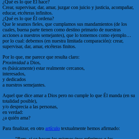
¿Qué es lo que Él hace?
Crear, supervisar, dar, amar, juzgar con juicio y justicia, acompañar,
educar, etcéteras infinitos.
¿Qué es lo que Él ordena?
Que le seamos fieles, que cumplamos sus mandamientos
(de los
cuales, buena parte tienen como destino primario de nuestras
acciones a nuestros semejantes), que lo tomemos como ejemplo…
por lo cual: debemos (en nuestra limitada comparación): crear,
supervisar, dar, amar, etcéteras finitos.
Por lo que, me parece que resulta claro:
Proximidad
a Dios,
es (básicamente) estar realmente cercanos,
interesados,
y dedicados
a nuestros semejantes.
Aquel que dice amar a Dios pero no cumple lo que Él manda (en su
totalidad posible),
y/o desprecia a las personas,
en verdad:
¿a quién ama?
Para finalizar, en otro
artículo
textualmente hemos afirmado:
"Pero, si se hacen las mismas (nos referimos a las