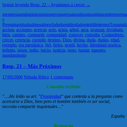
Seguir leyendo
Resp. 22 – Ayudamos a crecer
→
mes
mesias
mila
mision
misionero
mujer
natural
noaj
noajida
nombre
norma
y
Preguntas
ritual
salmo
salmos
Salud
sentido
shalom
tehilim
temor
Tora
unid
accion
,
acciones
,
acercar
,
acto
,
actos
,
arbol
,
arca
,
avanzar
,
Avraham
,
bien
,
camino
,
compartir
,
comunidad
,
conocer
,
consulta
,
Costumbres
,
crecer
,
creencia
,
cumplir
,
destino
,
Dios
,
divina
,
duda
,
dudas
,
edad
,
ejemplo
,
era mesiánica
,
fiel
,
fieles
,
gentil
,
hecho
,
Identidad noajica
,
infinito
,
jajam
,
judio
,
juicio
,
justicia
,
justo
,
juzgar
,
maestro
,
mandamiento
Resp. 21 – Más Próximos
17/09/2006
Yehuda Ribco
1 comentario
Consulta recibida
"….He leído su art. "
Proximidad
" que contesta a la pregunta como
acercarse a Dios, bien pero el hombre también es ser social,
necesita compartir inquietudes…"
España
Respuesta