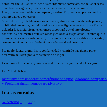
noble, más bello. Por tanto, debe usted informarse correctamente de los sucesos,
descubrir los engaños, y estar en conocimiento de los acontecimientos.
Luego, debe usted hablar con respeto y moderación, pero siempre con hechos
comprobables y objetivos.
Su interlocutor probablemente estará sumergido en el océano de mala prensa y
publicidad rencorosa, pero si usted se mantiene dignamente en su posición de
defender la justicia, siempre, entonces encontrará que el interolocutor
confundido finalmente abrirá sus oídos y corazón a sus palabras. En tanto que la
persona que es fanática del rencor, o que prefiere vivir en la indiferencia mortal,
se mantendrá imperturbable detrás de sus barricadas de mentiras.
Sea noble, fuerte, digno, hable con la verdad y continúe trabajando por el
desarrollo del bien, por la construcción de la paz.
Un abrazo a la distancia, y mis deseos de bendición para usted y los suyos.
Lic. Yehuda Ribco
mentira
mentiras
moderación
moré
mundo
noaj
noajida
obra
odio
orar
palab
y Preguntas
shalom
tiempo
verdad
vivir
yo
Ir a las entradas
← Anterior
1
…
65
66