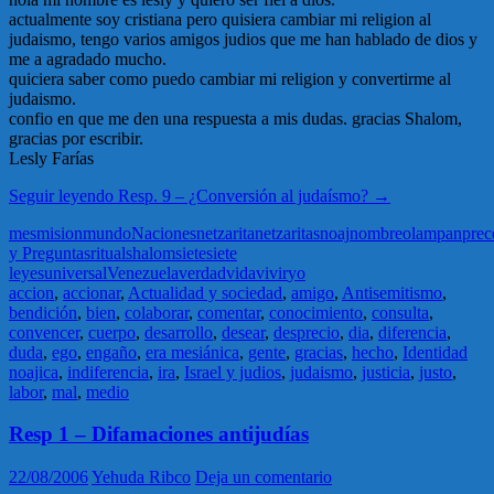
actualmente soy cristiana pero quisiera cambiar mi religion al
judaismo, tengo varios amigos judios que me han hablado de dios y
me a agradado mucho.
quiciera saber como puedo cambiar mi religion y convertirme al
judaismo.
confio en que me den una respuesta a mis dudas. gracias Shalom,
gracias por escribir.
Lesly Farías
Seguir leyendo
Resp. 9 – ¿Conversión al judaí­smo?
→
mes
mision
mundo
Naciones
netzarita
netzaritas
noaj
nombre
olam
pan
prec
y Preguntas
ritual
shalom
siete
siete
leyes
universal
Venezuela
verdad
vida
vivir
yo
accion
,
accionar
,
Actualidad y sociedad
,
amigo
,
Antisemitismo
,
bendición
,
bien
,
colaborar
,
comentar
,
conocimiento
,
consulta
,
convencer
,
cuerpo
,
desarrollo
,
desear
,
desprecio
,
dia
,
diferencia
,
duda
,
ego
,
engaño
,
era mesiánica
,
gente
,
gracias
,
hecho
,
Identidad
noajica
,
indiferencia
,
ira
,
Israel y judios
,
judaismo
,
justicia
,
justo
,
labor
,
mal
,
medio
Resp 1 – Difamaciones antijudías
22/08/2006
Yehuda Ribco
Deja un comentario