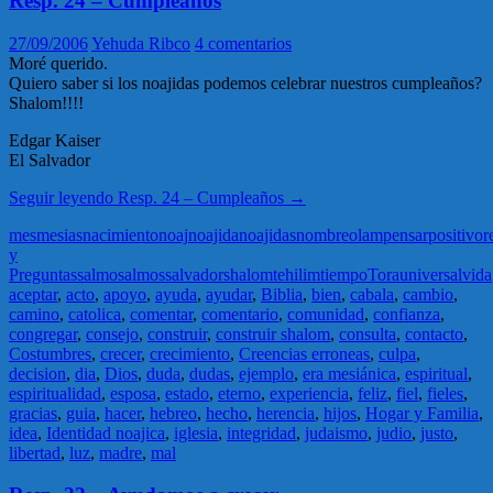
Resp. 24 – Cumpleaños
27/09/2006
Yehuda Ribco
4 comentarios
Moré querido.
Quiero saber si los noajidas podemos celebrar nuestros cumpleaños?
Shalom!!!!
Edgar Kaiser
El Salvador
Seguir leyendo
Resp. 24 – Cumpleaños
→
mes
mesias
nacimiento
noaj
noajida
noajidas
nombre
olam
pensar
positivo
r
y
Preguntas
salmo
salmos
salvador
shalom
tehilim
tiempo
Tora
universal
vida
aceptar
,
acto
,
apoyo
,
ayuda
,
ayudar
,
Biblia
,
bien
,
cabala
,
cambio
,
camino
,
catolica
,
comentar
,
comentario
,
comunidad
,
confianza
,
congregar
,
consejo
,
construir
,
construir shalom
,
consulta
,
contacto
,
Costumbres
,
crecer
,
crecimiento
,
Creencias erroneas
,
culpa
,
decision
,
dia
,
Dios
,
duda
,
dudas
,
ejemplo
,
era mesiánica
,
espiritual
,
espiritualidad
,
esposa
,
estado
,
eterno
,
experiencia
,
feliz
,
fiel
,
fieles
,
gracias
,
guia
,
hacer
,
hebreo
,
hecho
,
herencia
,
hijos
,
Hogar y Familia
,
idea
,
Identidad noajica
,
iglesia
,
integridad
,
judaismo
,
judio
,
justo
,
libertad
,
luz
,
madre
,
mal