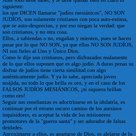
Ante todo debe saber, y le debe quedar bien en claro lo
siguiente:
los que DICEN llamarse "judíos mesiánicos", NO SON
JUDÍOS, son solamente cristianos con poca auto-estima,
que se auto-desprecian, y por eso niegan la verdad: que
son cristianos, y no otra cosa.
Ellos, a sabiendas o no, engañan y mienten, pues se hacen
pasar por lo que NO SON, ya que ellos NO SON JUDÍOS,
NI son fieles al Uno y Único Dios.
Como le dije son cristianos, pero disfrazados malamente
de lo que ellos suponen que es algo judío. A duras penas su
disfraz de judíos tiene cierta similitud con algo
auténticamente judío. Y ya lo sabe, apreciada joven
noájida, no todo lo que brilla es oro, y en el caso de los
FALSOS JUDÍOS MESIÁNICOS, ¡ni siquiera brillan
como oro!
Seguir sus enseñanzas es adoctrinarse en la idolatría, es
continuar por el mismo oscuro camino de los asesinos
inquisidores, es aceptar la vida de los misioneros
promotores de la "guerra santa" y ser adorador de falsas
deidades.
Aproximarse a ellos, es apartarse de Dios, es alejarse de lo