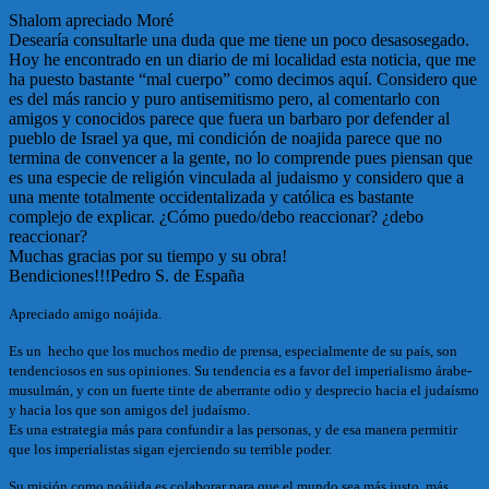
Shalom apreciado Moré
Desearía consultarle una duda que me tiene un poco desasosegado.
Hoy he encontrado en un diario de mi localidad esta noticia, que me
ha puesto bastante “mal cuerpo” como decimos aquí. Considero que
es del más rancio y puro antisemitismo pero, al comentarlo con
amigos y conocidos parece que fuera un barbaro por defender al
pueblo de Israel ya que, mi condición de noajida parece que no
termina de convencer a la gente, no lo comprende pues piensan que
es una especie de religión vinculada al judaismo y considero que a
una mente totalmente occidentalizada y católica es bastante
complejo de explicar. ¿Cómo puedo/debo reaccionar? ¿debo
reaccionar?
Muchas gracias por su tiempo y su obra!
Bendiciones!!!Pedro S. de España
Apreciado amigo noájida.
Es un hecho que los muchos medio de prensa, especialmente de su país, son
tendenciosos en sus opiniones. Su tendencia es a favor del imperialismo árabe-
musulmán, y con un fuerte tinte de aberrante odio y desprecio hacia el judaísmo
y hacia los que son amigos del judaísmo.
Es una estrategia más para confundir a las personas, y de esa manera permitir
que los imperialistas sigan ejerciendo su terrible poder.
Su misión como noájida es colaborar para que el mundo sea más justo, más