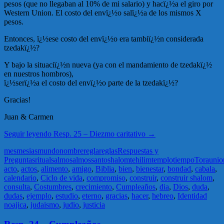
pesos (que no llegaban al 10% de mi salario) y hacï¿½a el giro por
Western Union. El costo del envï¿½o salï¿½a de los mismos X
pesos.
Entonces, ï¿½ese costo del envï¿½o era tambiï¿½n considerada
tzedakï¿½?
Y bajo la situaciï¿½n nueva (ya con el mandamiento de tzedakï¿½
en nuestros hombros),
ï¿½serï¿½a el costo del envï¿½o parte de la tzedakï¿½?
Gracias!
Juan & Carmen
Seguir leyendo
Resp. 25 – Diezmo caritativo
→
mes
mesias
mundo
nombre
regla
reglas
Respuestas y
Preguntas
ritual
salmo
salmos
santo
shalom
tehilim
templo
tiempo
Tora
unio
acto
,
actos
,
alimento
,
amigo
,
Biblia
,
bien
,
bienestar
,
bondad
,
cabala
,
calendario
,
Ciclo de vida
,
compromiso
,
construir
,
construir shalom
,
consulta
,
Costumbres
,
crecimiento
,
Cumpleaños
,
dia
,
Dios
,
duda
,
dudas
,
ejemplo
,
estudio
,
eterno
,
gracias
,
hacer
,
hebreo
,
Identidad
noajica
,
judaismo
,
judio
,
justicia