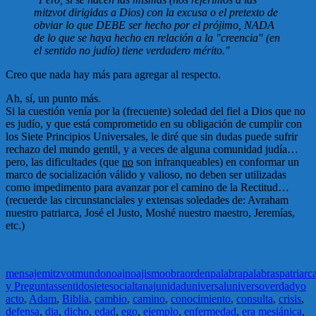
mitzvot dirigidas a Dios)
con la excusa o el pretexto de
obviar lo que DEBE ser hecho por el prójimo, NADA
de lo que se haya hecho en relación a la "creencia" (en
el sentido no judío) tiene verdadero mérito."
Creo que nada hay más para agregar al respecto.
Ah, sí, un punto más.
Si la cuestión venía por la (frecuente) soledad del fiel a Dios que no
es judío, y que está comprometido en su obligación de cumplir con
los Siete Principios
Universales
, le diré que sin dudas puede sufrir
rechazo del mundo gentil, y a veces de alguna comunidad judía…
pero, las dificultades (que
no
son infranqueables) en conformar un
marco de socialización válido y valioso, no deben ser utilizadas
como impedimento para avanzar por el camino de la Rectitud…
(
recuerde las circunstanciales y extensas soledades de: Avraham
nuestro patriarca, José el Justo, Moshé nuestro maestro, Jeremías,
etc.
)
mensaje
mitzvot
mundo
noaj
noajismo
obra
orden
palabra
palabras
patriarc
y Preguntas
sentido
siete
social
tanaj
unidad
universal
universo
verdad
yo
acto
,
Adam
,
Biblia
,
cambio
,
camino
,
conocimiento
,
consulta
,
crisis
,
defensa
,
dia
,
dicho
,
edad
,
ego
,
ejemplo
,
enfermedad
,
era mesiánica
,