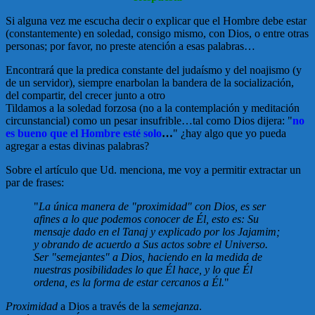
Si alguna vez me escucha decir o explicar que el Hombre debe estar
(constantemente) en soledad, consigo mismo, con Dios, o entre otras
personas; por favor, no preste atención a esas palabras…
Encontrará que la predica constante del judaísmo y del noajismo (y
de un servidor), siempre enarbolan la bandera de la socialización,
del compartir, del crecer junto a otro
Tildamos a la soledad forzosa (no a la contemplación y meditación
circunstancial) como un pesar insufrible…tal como Dios dijera: "
no
es bueno que el Hombre esté solo
…
" ¿hay algo que yo pueda
agregar a estas divinas palabras?
Sobre el artículo que Ud. menciona, me voy a permitir extractar un
par de frases:
"
La única manera de "proximidad" con Dios, es ser
afines a lo que podemos conocer de Él, esto es: Su
mensaje dado en el Tanaj y explicado por los Jajamim;
y obrando de acuerdo a Sus actos sobre el Universo.
Ser "semejantes" a Dios, haciendo en la medida de
nuestras posibilidades lo que Él hace, y lo que Él
ordena, es la forma de estar cercanos a Él.
"
Proximidad
a Dios a través de la
semejanza
.