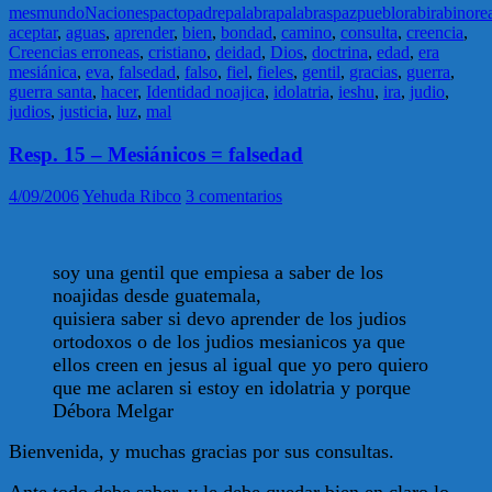
mes
mundo
Naciones
pacto
padre
palabra
palabras
paz
pueblo
rabi
rabino
re
aceptar
,
aguas
,
aprender
,
bien
,
bondad
,
camino
,
consulta
,
creencia
,
Creencias erroneas
,
cristiano
,
deidad
,
Dios
,
doctrina
,
edad
,
era
mesiánica
,
eva
,
falsedad
,
falso
,
fiel
,
fieles
,
gentil
,
gracias
,
guerra
,
guerra santa
,
hacer
,
Identidad noajica
,
idolatria
,
ieshu
,
ira
,
judio
,
judios
,
justicia
,
luz
,
mal
Resp. 15 – Mesiánicos = falsedad
4/09/2006
Yehuda Ribco
3 comentarios
soy una gentil que empiesa a saber de los
noajidas desde guatemala,
quisiera saber si devo aprender de los judios
ortodoxos o de los judios mesianicos ya que
ellos creen en jesus al igual que yo pero quiero
que me aclaren si estoy en idolatria y porque
Débora Melgar
Bienvenida, y muchas gracias por sus consultas.