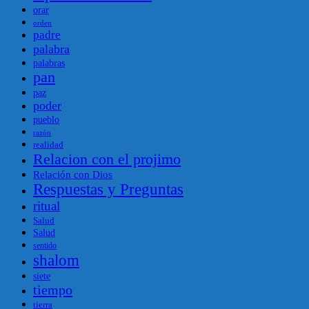
orar
orden
padre
palabra
palabras
pan
paz
poder
pueblo
razón
realidad
Relacion con el projimo
Relación con Dios
Respuestas y Preguntas
ritual
Salud
Salud
sentido
shalom
siete
tiempo
tierra