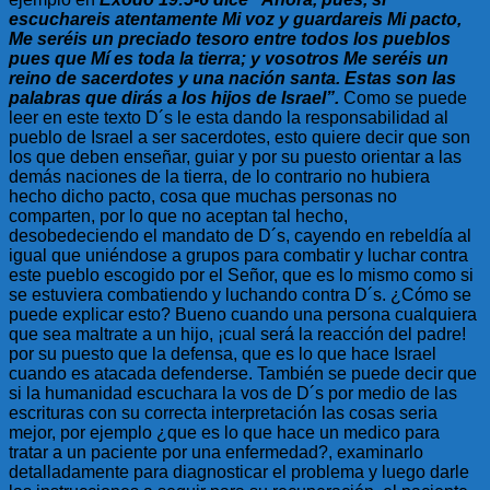
escuchareis atentamente Mi voz y guardareis Mi pacto,
Me seréis un preciado tesoro entre todos los pueblos
pues que Mí es toda la tierra; y vosotros Me seréis un
reino de sacerdotes y una nación santa. Estas son las
palabras que dirás a los hijos de Israel”.
Como se puede
leer en este texto D´s le esta dando la responsabilidad al
pueblo de Israel a ser sacerdotes, esto quiere decir que son
los que deben enseñar, guiar y por su puesto orientar a las
demás naciones de la tierra, de lo contrario no hubiera
hecho dicho pacto, cosa que muchas personas no
comparten, por lo que no aceptan tal hecho,
desobedeciendo el mandato de D´s, cayendo en rebeldía al
igual que uniéndose a grupos para combatir y luchar contra
este pueblo escogido por el Señor, que es lo mismo como si
se estuviera combatiendo y luchando contra D´s. ¿Cómo se
puede explicar esto? Bueno cuando una persona cualquiera
que sea maltrate a un hijo, ¡cual será la reacción del padre!
por su puesto que la defensa, que es lo que hace Israel
cuando es atacada defenderse. También se puede decir que
si la humanidad escuchara la vos de D´s por medio de las
escrituras con su correcta interpretación las cosas seria
mejor, por ejemplo ¿que es lo que hace un medico para
tratar a un paciente por una enfermedad?, examinarlo
detalladamente para diagnosticar el problema y luego darle