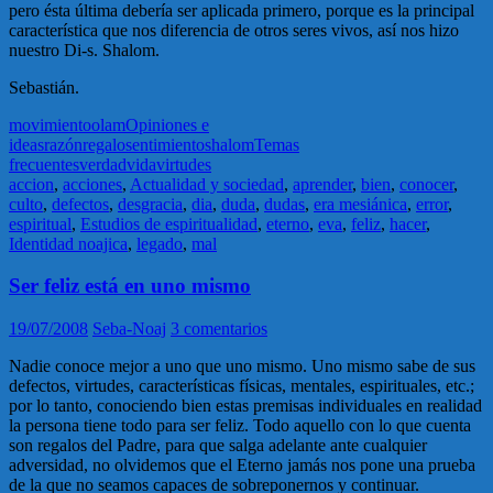
pero ésta última debería ser aplicada primero, porque es la principal
característica que nos diferencia de otros seres vivos, así nos hizo
nuestro Di-s. Shalom.
Sebastián.
movimiento
olam
Opiniones e
ideas
razón
regalo
sentimiento
shalom
Temas
frecuentes
verdad
vida
virtudes
accion
,
acciones
,
Actualidad y sociedad
,
aprender
,
bien
,
conocer
,
culto
,
defectos
,
desgracia
,
dia
,
duda
,
dudas
,
era mesiánica
,
error
,
espiritual
,
Estudios de espiritualidad
,
eterno
,
eva
,
feliz
,
hacer
,
Identidad noajica
,
legado
,
mal
Ser feliz está en uno mismo
19/07/2008
Seba-Noaj
3 comentarios
Nadie conoce mejor a uno que uno mismo. Uno mismo sabe de sus
defectos, virtudes, características físicas, mentales, espirituales, etc.;
por lo tanto, conociendo bien estas premisas individuales en realidad
la persona tiene todo para ser feliz. Todo aquello con lo que cuenta
son regalos del Padre, para que salga adelante ante cualquier
adversidad, no olvidemos que el Eterno jamás nos pone una prueba
de la que no seamos capaces de sobreponernos y continuar.