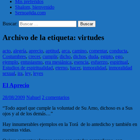
Mis preferidos
Shalom, bienvenido
Sernoajida.com
Buscar:
Archivo de la etiqueta: virtudes
acto
,
alegría
,
aprecio
,
aptitud
,
arca
,
camino
,
comentar
,
conducta
,
Costumbres
,
crecer
,
cumplir
,
dicho
,
dichos
,
duda
,
egipto
,
ego
,
ejemplo
,
entusiasmo
,
era mesiánica
,
esencia
,
esfuerzo
,
espiritual
,
Estudios de espiritualidad
,
eterno
,
hacer
,
inmoralidad
,
inmoralidad
sexual
,
ira
,
ley
,
leyes
El Aprecio
28/08/2009
Nahuel
2 comentarios
“Todo aquel que cumple la voluntad de Su Amo, dichoso es a Sus
ojos y al de los demás…”
Hay innumerables ejemplos en la Torá de lo antedicho y también en
nuestras vidas.