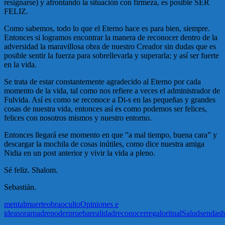
resignarse) y afrontando la situación con firmeza, es posible SER
FELIZ.
Como sabemos, todo lo que el Eterno hace es para bien, siempre.
Entonces si logramos encontrar la manera de reconocer dentro de la
adversidad la maravillosa obra de nuestro Creador sin dudas que es
posible sentir la fuerza para sobrellevarla y superarla; y así ser fuerte
en la vida.
Se trata de estar constantemente agradecido al Eterno por cada
momento de la vida, tal como nos refiere a veces el administrador de
Fulvida. Así es como se reconoce a Di-s en las pequeñas y grandes
cosas de nuestra vida, entonces así es como podemos ser felices,
felices con nosotros mismos y nuestro entorno.
Entonces llegará ese momento en que ”a mal tiempo, buena cara” y
descargar la mochila de cosas inútiles, como dice nuestra amiga
Nidia en un post anterior y vivir la vida a pleno.
Sé feliz. Shalom.
Sebastián.
mental
muerte
obra
oculto
Opiniones e
ideas
orar
padre
poder
prueba
realidad
reconocer
regalo
ritual
Salud
senda
s