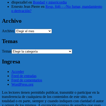
dlopezallel
en
Bondad y misericordia
Ernesto Jean Pierre
en
Resp. 846 – ¿No fumar, mandamiento
o derivación?
Archivo
Archivo
Temas
Temas
Ingresa
Acceder
Feed de entradas
Feed de comentarios
WordPress.org
Los lectores tienen permitido publicar, transmitir o participar en la
transferencia de cualquiera de los contenidos de este sitio, en
totalidad o en parte, siempre y cuando indiquen con claridad el autor
y origen de los mismos. A excepción expresa de aquellos que usan