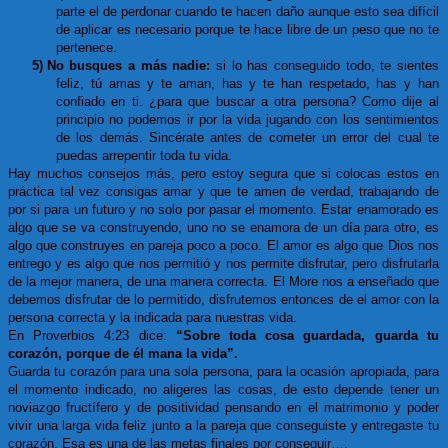
parte el de perdonar cuando te hacen daño aunque esto sea difícil
de aplicar es necesario porque te hace libre de un peso que no te
pertenece.
5)
No busques a más nadie:
si lo has conseguido todo, te sientes
feliz, tú amas y te aman, has y te han respetado, has y han
confiado en ti. ¿para que buscar a otra persona? Como dije al
principio no podemos ir por la vida jugando con los sentimientos
de los demás. Sincérate antes de cometer un error del cual te
puedas arrepentir toda tu vida.
Hay muchos consejos más, pero estoy segura que si colocas estos en
práctica tal vez consigas amar y que te amen de verdad, trabajando de
por si para un futuro y no solo por pasar el momento. Estar enamorado es
algo que se va construyendo, uno no se enamora de un día para otro, es
algo que construyes en pareja poco a poco. El amor es algo que Dios nos
entrego y es algo que nos permitió y nos permite disfrutar, pero disfrutarla
de la mejor manera, de una manera correcta. El More nos a enseñado que
debemos disfrutar de lo permitido, disfrutemos entonces de el amor con la
persona correcta y la indicada para nuestras vida.
En Proverbios 4:23 dice:
“Sobre toda cosa guardada, guarda tu
corazón, porque de él mana la vida”.
Guarda tu corazón para una sola persona, para la ocasión apropiada, para
el momento indicado, no aligeres las cosas, de esto depende tener un
noviazgo fructífero y de positividad pensando en el matrimonio y poder
vivir una larga vida feliz junto a la pareja que conseguiste y entregaste tu
corazón. Esa es una de las metas finales por conseguir….