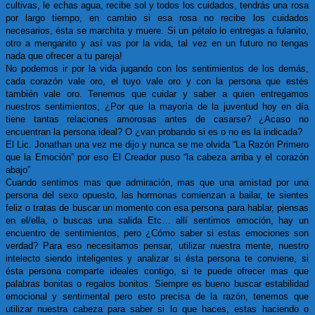
cultivas, le echas agua, recibe sol y todos los cuidados, tendrás una rosa
por largo tiempo, en cambio si esa rosa no recibe los cuidados
necesarios, ésta se marchita y muere. Si un pétalo lo entregas a fulanito,
otro a menganito y así vas por la vida, tal vez en un futuro no tengas
nada que ofrecer a tu pareja!
No podemos ir por la vida jugando con los sentimientos de los demás,
cada corazón vale oro, el tuyo vale oro y con la persona que estés
también vale oro. Tenemos que cuidar y saber a quien entregamos
nuestros sentimientos, ¿Por que la mayoría de la juventud hoy en día
tiene tantas relaciones amorosas antes de casarse? ¿Acaso no
encuentran la persona ideal? O ¿van probando si es o no es la indicada?
El Lic. Jonathan una vez me dijo y nunca se me olvida “La Razón Primero
que la Emoción” por eso El Creador puso “la cabeza arriba y el corazón
abajo”
Cuando sentimos mas que admiración, mas que una amistad por una
persona del sexo opuesto, las hormonas comienzan a bailar, te sientes
feliz o tratas de buscar un momento con esa persona para hablar, piensas
en el/ella, o buscas una salida Etc… allí sentimos emoción, hay un
encuentro de sentimientos, pero ¿Cómo saber si estas emociones son
verdad? Para eso necesitamos pensar, utilizar nuestra mente, nuestro
intelecto siendo inteligentes y analizar si ésta persona te conviene, si
ésta persona comparte ideales contigo, si te puede ofrecer mas que
palabras bonitas o regalos bonitos. Siempre es bueno buscar estabilidad
emocional y sentimental pero esto precisa de la razón, tenemos que
utilizar nuestra cabeza para saber si lo que haces, estas haciendo o