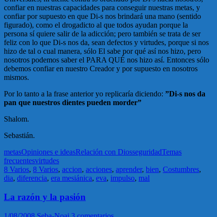
confiar en nuestras capacidades para conseguir nuestras metas, y
confiar por supuesto en que Di-s nos brindará una mano (sentido
figurado), como el drogadicto al que todos ayudan porque la
persona sí quiere salir de la adicción; pero también se trata de ser
feliz con lo que Di-s nos da, sean defectos y virtudes, porque si nos
hizo de tal o cual manera, sólo El sabe por qué así nos hizo, pero
nosotros podemos saber el PARA QUÉ nos hizo así. Entonces sólo
debemos confiar en nuestro Creador y por supuesto en nosotros
mismos.
Por lo tanto a la frase anterior yo replicaría diciendo:
”Di-s nos da
pan que nuestros dientes pueden morder”
Shalom.
Sebastián.
metas
Opiniones e ideas
Relación con Dios
seguridad
Temas
frecuentes
virtudes
8 Varios
,
8 Varios
,
accion
,
acciones
,
aprender
,
bien
,
Costumbres
,
dia
,
diferencia
,
era mesiánica
,
eva
,
impulso
,
mal
La razón y la pasión
1/08/2008
Seba-Noaj
3 comentarios