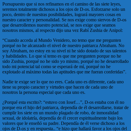
Porsupuesto que si nos refinamos en el camino de las siete leyes,
seremos totalmente dichosos a los ojos de D-os. Esforzarse solo un
poco, dentro de nuestras posibilidades, logrará mayores cosas en
nuestro caracter y personalidad. Se nos exige como siervos de D-os
que desarrollemos nuestro potencial, se nos exige que seamos
nosotros mismos, al respecto dijo una vez Rabí Zushia de Anipol:
“Cuando acceda al Mundo Venidero, no temo que me pregunten
porqué no he alcanzado el nivel de nuestro patriarca Abraham. No
soy Abraham, no estoy en su nivel ni he sido dotado de sus talentos
y habilidades. Lo que sí temo es que me pregunten porque no he
sido Zushia, porqué no he sido yo mismo, porqué no he desarrollado
todo mi potencial tal como se esperará de mí, porqué no he
explotado al máximo todas las aptitudes que me fueran conferidas”.
Nadie te exige ser lo que no eres. Cada uno es diferente, cada uno
tiene su propio caracter y virtudes que hacen de cada uno de
nosotros la persona especial que cada uno es.
¿Porqué esta escrito?: “estuvo con Iosef…”, D-os estaba con él no
porque era el hijo del patriarca, dependía de él desarrollarse, tratar de
cumplir los siete en un mundo plagado de robo, de inmoralidad
sexual, de idolatría, dependía de él crecer espiritualmente bajo los
valores que le enseñó su padre. Dependía de él verse dichoso a los
ojos de D-os y en respuesta.. “e hizo que hallará favor a los ojos del