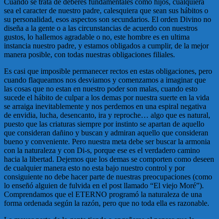
Cuando se trata de deberes fundamentales como hijos, cualquiera
sea el caracter de nuestro padre, calesquiera que sean sus hábitos o
su personalidad, esos aspectos son secundarios. El orden Divino no
diseña a la gente o a las circunstancias de acuerdo con nuestros
gustos, lo hallemos agradable o no, este hombre es en ultima
instancia nuestro padre, y estamos obligados a cumplir, de la mejor
manera posible, con todas nuestras obligaciones filiales.
Es casi que imposible permanecer rectos en estas obligaciones, pero
cuando flaqueamos nos desviamos y comenzamos a imaginar que
las cosas que no estan en nuestro poder son malas, cuando esto
sucede el hábito de culpar a los demas por nuestra suerte en la vida
se arraiga inevitablemente y nos perdemos en una espiral negativa
de envidia, lucha, desencanto, ira y reproche… algo que es natural,
puesto que las criaturas siempre por instinto se apartan de aquello
que consideran dañino y buscan y admiran aquello que consideran
bueno y conveniente. Pero nuestra meta debe ser buscar la armonia
con la naturaleza y con Di-s, porque ese es el verdadero camino
hacia la libertad. Dejemos que los demas se comporten como deseen
de cualquier manera esto no esta bajo nuestro control y por
consiguiente no debe hacer parte de nuestras preocupaciones (como
lo enseñó alguien de fulvida en el post llamado “El viejo Moré”).
Comprendamos que el ETERNO programó la naturaleza de una
forma ordenada según la razón, pero que no toda ella es razonable.