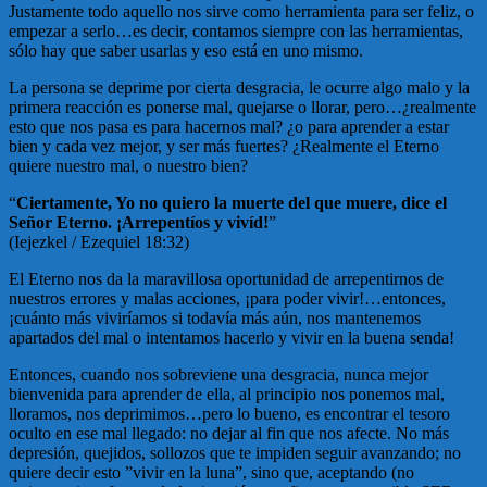
Justamente todo aquello nos sirve como herramienta para ser feliz, o
empezar a serlo…es decir, contamos siempre con las herramientas,
sólo hay que saber usarlas y eso está en uno mismo.
La persona se deprime por cierta desgracia, le ocurre algo malo y la
primera reacción es ponerse mal, quejarse o llorar, pero…¿realmente
esto que nos pasa es para hacernos mal? ¿o para aprender a estar
bien y cada vez mejor, y ser más fuertes? ¿Realmente el Eterno
quiere nuestro mal, o nuestro bien?
“
Ciertamente, Yo no quiero la muerte del que muere, dice el
Señor Eterno. ¡Arrepentíos y vivíd!
”
(Iejezkel / Ezequiel 18:32)
El Eterno nos da la maravillosa oportunidad de arrepentirnos de
nuestros errores y malas acciones, ¡para poder vivir!…entonces,
¡cuánto más viviríamos si todavía más aún, nos mantenemos
apartados del mal o intentamos hacerlo y vivir en la buena senda!
Entonces, cuando nos sobreviene una desgracia, nunca mejor
bienvenida para aprender de ella, al principio nos ponemos mal,
lloramos, nos deprimimos…pero lo bueno, es encontrar el tesoro
oculto en ese mal llegado: no dejar al fin que nos afecte. No más
depresión, quejidos, sollozos que te impiden seguir avanzando; no
quiere decir esto ”vivir en la luna”, sino que, aceptando (no