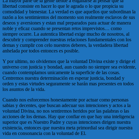
La mayor parte de la gente tiende a engañarse al pensar que la
libertad consiste en hacer lo que le agrada o lo que propicia su
comodidad y bienestar. La verdad es que aquellos que subordinan la
razón a los sentimientos del momento son realmente esclavos de sus
deseos y aversiones y estan mal preparados para actuar de manera
noble y eficaz cuando se presentan retos imprevistos… como
siempre ocurre. La autentica libertad exige mucho de nosotros, al
descubrir y comprender nuestras relaciones fundamentales con los
demas y cumplir con celo nuestros deberes, la verdadera libertad
anhelada por todos entonces es posible.
Y por ultimo, no olvidemos que la voluntad Divina existe y dirige el
universo con justicia y bondad, aun cuando no siempre sea evidente,
cuando contemplamos unicamente la superficie de las cosas.
Centremos nuestra determinación en esperar justicia, bondad y
orden y estas virtudes seguramente se harán mas presentes en todos
los asuntos de la vida.
Cuando nos esforcemos honestamente por actuar como personas
sabias y decentes, que buscan adecuar sus intenciones y actos a la
voluntad Divina, no nos sentiremos heridos por las palabras o las
acciones de los demas. Hay que confiar en que hay una inteligencia
superior que es Nuestro Padre y cuyas intenciones dirigen nuestra
existencia, entonces que nuestra meta primordial sea dirigir nuestra
vida en consonancia con la voluntad de El.