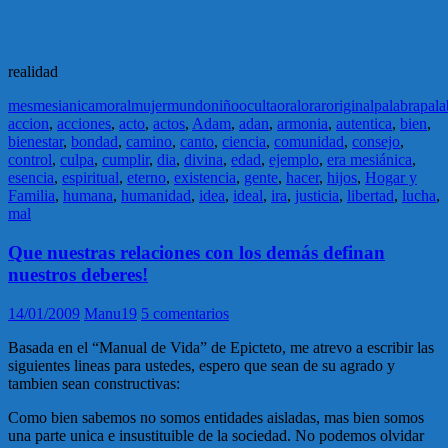
realidad
mes
mesianica
moral
mujer
mundo
niño
oculta
oral
orar
original
palabra
pala
accion
,
acciones
,
acto
,
actos
,
Adam
,
adan
,
armonia
,
autentica
,
bien
,
bienestar
,
bondad
,
camino
,
canto
,
ciencia
,
comunidad
,
consejo
,
control
,
culpa
,
cumplir
,
dia
,
divina
,
edad
,
ejemplo
,
era mesiánica
,
esencia
,
espiritual
,
eterno
,
existencia
,
gente
,
hacer
,
hijos
,
Hogar y
Familia
,
humana
,
humanidad
,
idea
,
ideal
,
ira
,
justicia
,
libertad
,
lucha
,
mal
Que nuestras relaciones con los demás definan
nuestros deberes!
14/01/2009
Manu19
5 comentarios
Basada en el “Manual de Vida” de Epicteto, me atrevo a escribir las
siguientes lineas para ustedes, espero que sean de su agrado y
tambien sean constructivas:
Como bien sabemos no somos entidades aisladas, mas bien somos
una parte unica e insustituible de la sociedad. No podemos olvidar