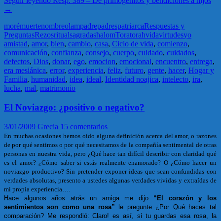
Seguir leyendo
Resp. 389 – De primogénitos y bendiciones a hijos
→
moré
muerte
nombre
olam
padre
padres
patriarca
Respuestas y
Preguntas
Rezos
ritual
sagrada
shalom
Tora
torah
vida
virtudes
yo
amistad
,
amor
,
bien
,
cambio
,
casa
,
Ciclo de vida
,
comienzo
,
comunicación
,
confianza
,
consejo
,
cuerpo
,
cuidado
,
cuidados
,
defectos
,
Dios
,
donar
,
ego
,
emocion
,
emocional
,
encuentro
,
entrega
,
era mesiánica
,
error
,
experiencia
,
feliz
,
futuro
,
gente
,
hacer
,
Hogar y
Familia
,
humanidad
,
idea
,
ideal
,
Identidad noajica
,
intelecto
,
ira
,
lucha
,
mal
,
matrimonio
El Noviazgo: ¿positivo o negativo?
3/01/2009
Grecia
15 comentarios
En muchas ocasiones hemos oído alguna definición acerca del amor, o razones
de por qué sentimos o por qué necesitamos de la compañía sentimental de otras
personas en nuestra vida, pero ¿Qué hace tan difícil describir con claridad qué
es el amor? ¿Cómo saber si estás realmente enamorado? O ¿Cómo hacer un
noviazgo productivo? Sin pretender exponer ideas que sean confundidas con
verdades absolutas, presento a ustedes algunas verdades vividas y extraídas de
mi propia experiencia….
Hace algunos años atrás un amiga me dijo
“El corazón y los
sentimientos son como una rosa”
le pregunte ¿Por Qué haces tal
comparación? Me respondió: Claro! es así, si tu guardas esa rosa, la