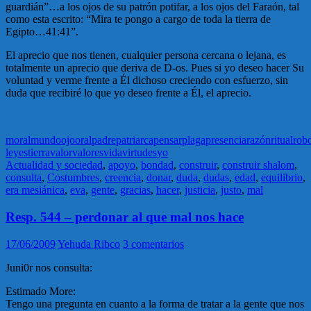
guardián”…a los ojos de su patrón potifar, a los ojos del Faraón, tal
como esta escrito: “Mira te pongo a cargo de toda la tierra de
Egipto…41:41”.
El aprecio que nos tienen, cualquier persona cercana o lejana, es
totalmente un aprecio que deriva de D-os. Pues si yo deseo hacer Su
voluntad y verme frente a Él dichoso creciendo con esfuerzo, sin
duda que recibiré lo que yo deseo frente a Él, el aprecio.
moral
mundo
ojo
oral
padre
patriarca
pensar
plaga
presencia
razón
ritual
rob
leyes
tierra
valor
valores
vida
virtudes
yo
Actualidad y sociedad
,
apoyo
,
bondad
,
construir
,
construir shalom
,
consulta
,
Costumbres
,
creencia
,
donar
,
duda
,
dudas
,
edad
,
equilibrio
,
era mesiánica
,
eva
,
gente
,
gracias
,
hacer
,
justicia
,
justo
,
mal
Resp. 544 – perdonar al que mal nos hace
17/06/2009
Yehuda Ribco
3 comentarios
Juni0r nos consulta:
Estimado More:
Tengo una pregunta en cuanto a la forma de tratar a la gente que nos