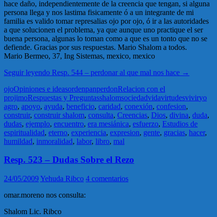
hace daño, independientemente de la creencia que tengan, si alguna
persona llega y nos lastima fisicamente ó a un integrante de mi
familia es valido tomar represalias ojo por ojo, ó ir a las autoridades
a que solucionen el problema, ya que aunque uno practique el ser
buena persona, algunas lo toman como a que es un tonto que no se
defiende. Gracias por sus respuestas. Mario Shalom a todos.
Mario Bermeo, 37, Ing Sistemas, mexico, mexico
Seguir leyendo
Resp. 544 – perdonar al que mal nos hace
→
ojo
Opiniones e ideas
orden
pan
perdon
Relacion con el
projimo
Respuestas y Preguntas
shalom
sociedad
vida
virtudes
vivir
yo
agro
,
apoyo
,
ayuda
,
beneficio
,
caridad
,
conexión
,
confesion
,
construir
,
construir shalom
,
consulta
,
Creencias
,
Dios
,
divina
,
duda
,
dudas
,
ejemplo
,
encuentro
,
era mesiánica
,
esfuerzo
,
Estudios de
espiritualidad
,
eterno
,
experiencia
,
expresion
,
gente
,
gracias
,
hacer
,
humildad
,
inmoralidad
,
labor
,
libro
,
mal
Resp. 523 – Dudas Sobre el Rezo
24/05/2009
Yehuda Ribco
4 comentarios
omar.moreno nos consulta:
Shalom Lic. Ribco