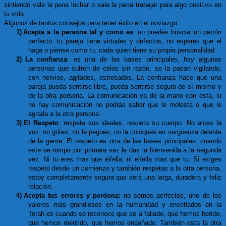
sintiendo vale la pena luchar o vale la pena trabajar para algo positivo en
tu vida.
Algunos de tantos consejos para tener éxito en el noviazgo.
1)
Acepta a la persona tal y como es
: no puedes buscar un patrón
perfecto, tu pareja tiene virtudes y defectos, no esperes que el
haga o piense como tu, cada quien tiene su propia personalidad
2)
La confianza
: es una de las bases principales, hay algunas
personas que sufren de celos sin razón, se la pasan vigilando,
con nervios, agitados, estresados. La confianza hace que una
pareja pueda sentirse libre, pueda sentirse seguro de sí mismo y
de la otra persona. La comunicación va de la mano con ésta, si
no hay comunicación no podrás saber que le molesta o que le
agrada a la otra persona.
3)
El Respeto
: respeta sus ideales, respeta su cuerpo. No alces la
voz, no grites, no le pegues, no la coloques en vergüenza delante
de la gente. El respeto es otra de las bases principales, cuando
este se rompe por primera vez le das la bienvenida a la segunda
vez. Ni tu eres mas que el/ella, ni el/ella mas que tu. Si exiges
respeto desde un comienzo y también respetas a la otra persona,
estoy completamente segura que será una larga, duradera y feliz
relación.
4)
Acepta tus errores y perdona:
no somos perfectos, uno de los
valores más grandiosos en la humanidad y enseñados en la
Torah es cuando se reconoce que se a fallado, que hemos herido,
que hemos mentido, que hemos engañado. También esta la otra