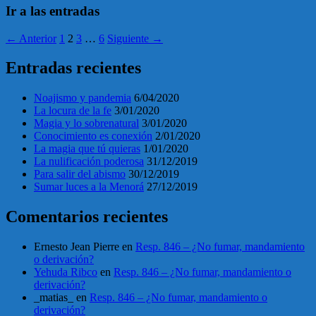
Ir a las entradas
← Anterior
1
2
3
…
6
Siguiente →
Entradas recientes
Noajismo y pandemia
6/04/2020
La locura de la fe
3/01/2020
Magia y lo sobrenatural
3/01/2020
Conocimiento es conexión
2/01/2020
La magia que tú quieras
1/01/2020
La nulificación poderosa
31/12/2019
Para salir del abismo
30/12/2019
Sumar luces a la Menorá
27/12/2019
Comentarios recientes
Ernesto Jean Pierre
en
Resp. 846 – ¿No fumar, mandamiento
o derivación?
Yehuda Ribco
en
Resp. 846 – ¿No fumar, mandamiento o
derivación?
_matias_
en
Resp. 846 – ¿No fumar, mandamiento o
derivación?