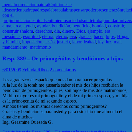
mental
moré
nación
natural
Opiniones e
ideas
orden
padre
padres
palabra
palabras
pensar
poder
presente
razón
relac
con el
projimo
relaciones
ritual
sentimiento
sociedad
suerte
trabajo
unidad
univer
alma
,
arca
,
ayuda
,
ayudar
,
bendición
,
beneficio
,
bondad
,
construir
,
construir shalom
,
derechos
,
dia
,
dinero
,
Dios
,
ejemplo
,
era
mesiánica
,
espiritual
,
eterna
,
eterno
,
eva
,
gracias
,
hacer
,
hijos
,
Hogar
y Familia
,
imposición
,
Jesús
,
justicia
,
labor
,
lealtad
,
ley
,
luz
,
mal
,
mandamiento
,
matrimonio
Resp. 389 – De primogénitos y bendiciones a hijos
6/01/2009
Yehuda Ribco
2 comentarios
Les agradezco el espacio que nos dan para hacer preguntas.
A la luz de la torah me gustaría saber si mis dos hijos recibirian la
bendicion de primogenitos, pues, son hijos de mis dos matrimonios,
Mi hijo mayor es mi primogenito y el de mi primer esposo, y mi hija
es la primogenita de mi segundo esposo.
Ambos tienen los mismos derechos como primogenitos?
Gracias y bendiciones para usted y para este sitio que alimenta el
alma de muchos,
Ing. Geasmine Quesada G.