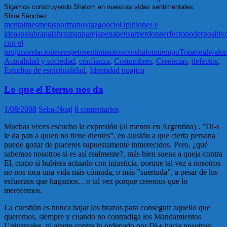
Sigamos construyendo Shalom en nuestras vidas sentimentales.
Shira Sánchez
mental
mes
metas
norma
noviazgo
ocio
Opiniones e
ideas
palabra
palabras
pan
pareja
pena
pensar
perdon
perfecto
poder
positiv
con el
projimo
relaciones
respeto
sentimiento
sexo
shalom
tiempo
Tora
torah
valor
Actualidad y sociedad
,
confianza
,
Costumbres
,
Creencias
,
defectos
,
Estudios de espiritualidad
,
Identidad noajica
Lo que el Eterno nos da
1/08/2008
Seba-Noaj
8 comentarios
Muchas veces escucho la expresión (al menos en Argentina) : ”Di-s
le da pan a quien no tiene dientes”, en alusión a que cierta persona
puede gozar de placeres supuestamente inmerecidos. Pero, ¿qué
sabemos nosotros si es así realmente?, más bien suena a queja contra
El, como si hubiera actuado con injusticia, porque tal vez a nosotros
no nos toca una vida más cómoda, o más ”suertuda”, a pesar de los
esfuerzos que hagamos…o tal vez porque creemos que lo
merecemos.
La cuestión es nunca bajar los brazos para conseguir aquello que
queremos, siempre y cuando no contradiga los Mandamientos
Universales, ni atente contra lo ordenado por Di-s hacia nosotros;