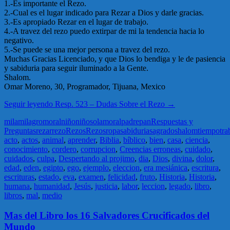
1.-Es importante el Rezo.
2.-Cual es el lugar indicado para Rezar a Dios y darle gracias.
3.-Es apropiado Rezar en el lugar de trabajo.
4.-A travez del rezo puedo extirpar de mi la tendencia hacia lo
negativo.
5.-Se puede se una mejor persona a travez del rezo.
Muchas Gracias Licenciado, y que Dios lo bendiga y le de pasiencia
y sabiduria para seguir iluminado a la Gente.
Shalom.
Omar Moreno, 30, Programador, Tijuana, Mexico
Seguir leyendo
Resp. 523 – Dudas Sobre el Rezo
→
mila
milagro
moral
niño
niños
olam
oral
padre
pan
Respuestas y
Preguntas
rezar
rezo
Rezos
Rezos
ropa
sabiduria
sagrado
shalom
tiempo
tra
acto
,
actos
,
animal
,
aprender
,
Biblia
,
bíblico
,
bien
,
casa
,
ciencia
,
conocimiento
,
cordero
,
corrupcion
,
Creencias erroneas
,
cuidado
,
cuidados
,
culpa
,
Despertando al projimo
,
dia
,
Dios
,
divina
,
dolor
,
edad
,
eden
,
egipto
,
ego
,
ejemplo
,
eleccion
,
era mesiánica
,
escritura
,
escrituras
,
estado
,
eva
,
examen
,
felicidad
,
fruto
,
Historia
,
Historia
,
humana
,
humanidad
,
Jesús
,
justicia
,
labor
,
leccion
,
legado
,
libro
,
libros
,
mal
,
medio
Mas del Libro los 16 Salvadores Crucificados del
Mundo