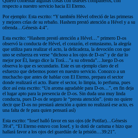
Quiero comentar algunas cosas con ustedes compañeros, con
respecto a nuestro servicio hacia El Eterno.
Por ejemplo: Esta escrito: “Y también Hével ofreció de las primeras
y mejores crías de su rebaño. Hashem prestó atención a Hével y a su
ofrenda…Génesis 4:4”.
Esta escrito: “Hashem prestó atención a Hével…” primero D-os
observó la conducta de Hével, el corazón, el entusiasmo, la alegría
que utiliza para realizar el acto, la delicadeza, la devoción con que
uno se esfuerza en verse “dichoso a los ojos de D-os” y de dar lo
mejor por Él, luego dice la Torá…”a su ofrenda”…luego D-os
observa lo que es secundario. Este es un ejemplo claro de el
esfuerzo que debemos poner en nuestro servicio. Conozco a un
muchacho que antes de hablar con El Eterno, prepara el sector
donde realizará el acto. Barre el sector, lo limpia, lo perfuma, pues
dice así esta escrito: “Un aroma agradable para D-os…”, en fin deja
el lugar apto para la presencia de D-os. Sin duda una muy linda
conducta, pues D-os de seguro le “presta atención”. (esto no quiere
decir que D-os no prestará atención a quien no realizará ese acto, es
una falta de fe para quien pensará así)
Esta escrito: “Iosef halló favor en sus ojos (de Potifar)…Génesis
39:4”, “El Eterno estuvo con Iosef, y lo dotó de carisma e hizo que
hallará favor a los ojos del guardián de la prisión…39:21”.