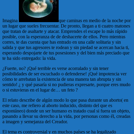
Imagina
que caminas en medio de la noche por
un lugar que sueles frecuentar. De pronto, llegan a ti cuatro matones
que tratan de asaltarte y atacar. Emprendes el escape lo más rápido
posible, con la esperanza de de deshacerte de ellos. Pero mientras
corres, te das cuenta que has entrado en una calle solitaria y sin
salida y que tus agresores te rodean y sin piedad se acercan hacia ti,
esperando despojarte de tus posesiones y del bien más preciado que
te ha sido entregado: la vida.
¿Fuerte, no? ¡Qué terrible es verse acorralado y sin tener
posibilidades de ser escuchado o defenderse! ¡Qué impotencia ver
cómo te arrebatan la existencia de una manera tan abrupta y sin
sentido! ¿ y qué pasaría si no pudieras expresarte, porque eres mudo
o si estuvieras en el lugar de… un feto ?
El relato describe de algún modo lo que pasa durante un aborto( en
este caso, me refiero al aborto inducido, distinto del que es
espontáneo) donde un ser humano es tratado cual si fuera un objeto,
pasando a llevar su derecho a la vida, por personas como él, creadas
a imagen y semejanza del Creador.
El tema es controversial y en muchos países se ha legalizado