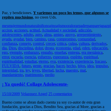
Paz, y bendiciones.
Y variemos un poco los temos, que algunos se
repiten muchísimo
, no creen Uds.
mes
mujer
mundo
natural
niño
noaj
noajismo
oral
orar
padre
pan
pareja
paz
pl
accion
,
acciones
,
actitud
,
Actualidad y sociedad
,
adicción
,
adolescentes
,
adulto
,
agro
,
alma
,
amigo
,
apoyo
,
arrepentimiento
,
ayuda
,
ayudar
,
bien
,
camino
,
casa
,
compromiso
,
comunidad
,
confianza
,
consejo
,
control
,
crecer
,
critica
,
culpa
,
cultura
,
derivados
,
dia
,
Dios
,
disciplina
,
dolor
,
droga
,
economia
,
edad
,
eden
,
educación
,
ego
,
ejemplo
,
embarazo
,
engaño
,
enseñar
,
entrega
,
era mesiánica
,
error
,
escuela
,
esencia
,
esfuerzo
,
esperanza
,
espíritu
,
espiritual
,
espiritualidad
,
estudiar
,
eterno
,
eva
,
existencia
,
experiencia
,
fracaso
,
FULVIDA
,
futuro
,
gente
,
gracias
,
hacer
,
hecho
,
hijos
,
idea
,
impulso
,
integridad
,
ira
,
ley
,
leyes
,
libertad
,
lucha
,
maestro
,
mal
,
mandamiento
,
matrimonio
,
medio
¡ Ya quedó! Collage Adolescente-
15/10/2009
Velazquez Angel
25 comentarios
Bueno como se abran dado cuenta ya soy co-autor de esta gran
fundación, gracias a Dios, Bendito Sea, gracias al More, gracias a