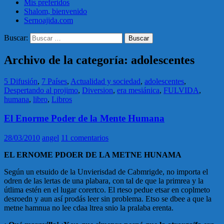
Mis preferidos
Shalom, bienvenido
Sernoajida.com
Buscar:
Archivo de la categoría: adolescentes
5 Difusión
,
7 Países
,
Actualidad y sociedad
,
adolescentes
,
Despertando al projimo
,
Diversion
,
era mesiánica
,
FULVIDA
,
humana
,
libro
,
Libros
El Enorme Poder de la Mente Humana
28/03/2010
angel
11 comentarios
EL ERNOME PDOER DE LA METNE HUNAMA
Según un etsuido de la Unvierisdad de Cabmrigde, no importa el
odren de las lertas de una plabara, con tal de que la primrea y la
útlima estén en el lugar corertco. El rteso pedue etsar en coplmeto
desroedn y aun así prodás leer sin problema. Etso se dbee a que la
metne hamnua no lee cdaa ltrea snio la pralaba erenta.