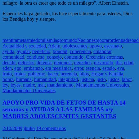
milagro, la otra es creer que todo es un milagro”. Albert Einstein.
Espero les haya gustado, los hice especialmente para ustedes, Dios
los Bendiga hoy y siempre.
mentira
metas
miedo
mila
milagro
mundo
Naciones
ojo
orar
orden
padre
pad
Actualidad y sociedad
,
Adam
,
adolescentes
,
apoyo
,
asesinato
,
ayuda
,
ayudar
,
beneficio
,
bondad
,
coherencia
,
colaborar
,
comunidad
,
conducta
,
consejo
,
contenido
,
Creencias erroneas
,
decidir
,
defectos
,
defensa
,
denuncia
,
derechos
,
desarrollo
,
dia
,
edad
,
eden
,
ego
,
embarazo
,
era mesiánica
,
error
,
esencia
,
estado
,
eva
,
fruto
,
frutos
,
gobierno
,
hacer
,
herencia
,
hijos
,
Hogar y Familia
,
honra
,
humana
,
humanidad
,
integridad
,
justicia
,
justo
,
justos
,
labor
,
ley
,
leyes
,
madre
,
mal
,
mandamiento
,
Mandamientos Universales
,
Mandamientos Universales
APOYO PRO VIDA DE FETOS DE HASTA 14
semanas y AYUDAS A LAS FAMILIAS o/y
MADRES ADOLESCENTES GESTANTES
2/10/2009
jhulio
19 comentarios
El Gobierno de España, con apoyo de “casi todos” ó “todos los