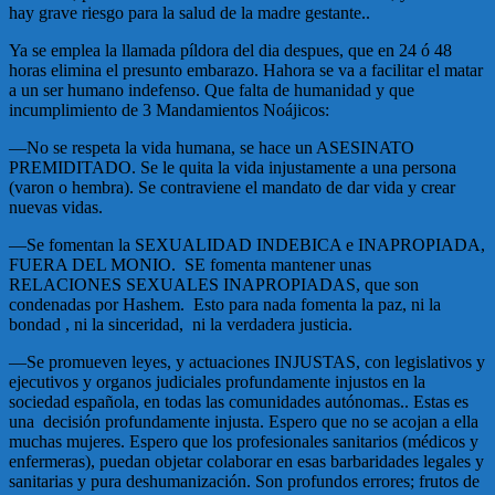
hay grave riesgo para la salud de la madre gestante..
Ya se emplea la llamada píldora del dia despues, que en 24 ó 48
horas elimina el presunto embarazo. Hahora se va a facilitar el matar
a un ser humano indefenso. Que falta de humanidad y que
incumplimiento de 3 Mandamientos Noájicos:
—No se respeta la vida humana, se hace un ASESINATO
PREMIDITADO. Se le quita la vida injustamente a una persona
(varon o hembra). Se contraviene el mandato de dar vida y crear
nuevas vidas.
—Se fomentan la SEXUALIDAD INDEBICA e INAPROPIADA,
FUERA DEL MONIO. SE fomenta mantener unas
RELACIONES SEXUALES INAPROPIADAS, que son
condenadas por Hashem. Esto para nada fomenta la paz, ni la
bondad , ni la sinceridad, ni la verdadera justicia.
—Se promueven leyes, y actuaciones INJUSTAS, con legislativos y
ejecutivos y organos judiciales profundamente injustos en la
sociedad española, en todas las comunidades autónomas.. Estas es
una decisión profundamente injusta. Espero que no se acojan a ella
muchas mujeres. Espero que los profesionales sanitarios (médicos y
enfermeras), puedan objetar colaborar en esas barbaridades legales y
sanitarias y pura deshumanización. Son profundos errores; frutos de