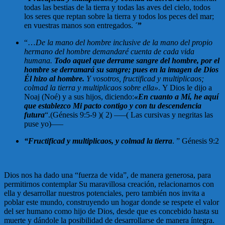
todas las bestias de la tierra y todas las aves del cielo, todos
los seres que reptan sobre la tierra y todos los peces del mar;
en vuestras manos son entregados.
´”
“…
De la mano del hombre inclusive de la mano del propio
hermano del hombre demandaré cuenta de cada vida
humana.
Todo aquel que derrame sangre del hombre, por el
hombre se derramará su sangre; pues en la imagen de Dios
Él hizo al hombre.
Y vosotros, fructificad y multiplicaos;
colmad la tierra y multiplicaos sobre ella»
. Y Dios le dijo a
Noaj (Noé) y a sus hijos, diciendo:
«En
cuanto a Mí, he aquí
que establezco Mi pacto contigo y con tu descendencia
futura
“.(Génesis 9:5-9 )( 2) —–( Las cursivas y negritas las
puse yo)—–
“Fructificad y multiplicaos, y colmad la tierra
. ” Génesis 9:2
Dios nos ha dado una “fuerza de vida”, de manera generosa, para
permitirnos contemplar Su maravillosa creación, relacionarnos con
ella y desarrollar nuestros potenciales, pero también nos invita a
poblar este mundo, construyendo un hogar donde se respete el valor
del ser humano como hijo de Dios, desde que es concebido hasta su
muerte y dándole la posibilidad de desarrollarse de manera íntegra.