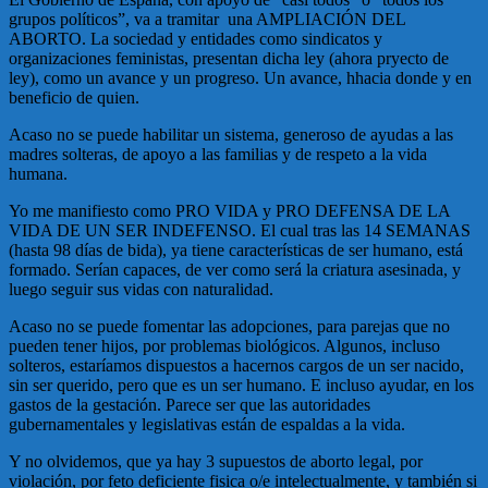
grupos políticos”, va a tramitar una AMPLIACIÓN DEL
ABORTO. La sociedad y entidades como sindicatos y
organizaciones feministas, presentan dicha ley (ahora pryecto de
ley), como un avance y un progreso. Un avance, hhacia donde y en
beneficio de quien.
Acaso no se puede habilitar un sistema, generoso de ayudas a las
madres solteras, de apoyo a las familias y de respeto a la vida
humana.
Yo me manifiesto como PRO VIDA y PRO DEFENSA DE LA
VIDA DE UN SER INDEFENSO. El cual tras las 14 SEMANAS
(hasta 98 días de bida), ya tiene características de ser humano, está
formado. Serían capaces, de ver como será la criatura asesinada, y
luego seguir sus vidas con naturalidad.
Acaso no se puede fomentar las adopciones, para parejas que no
pueden tener hijos, por problemas biológicos. Algunos, incluso
solteros, estaríamos dispuestos a hacernos cargos de un ser nacido,
sin ser querido, pero que es un ser humano. E incluso ayudar, en los
gastos de la gestación. Parece ser que las autoridades
gubernamentales y legislativas están de espaldas a la vida.
Y no olvidemos, que ya hay 3 supuestos de aborto legal, por
violación, por feto deficiente fisica o/e intelectualmente, y también si