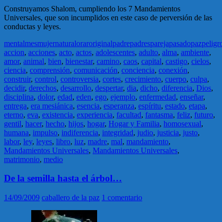
Construyamos Shalom, cumpliendo los 7 Mandamientos
Universales, que son incumplidos en este caso de perversión de las
conductas y leyes.
mental
mes
mujer
natural
orar
original
padre
padres
pareja
pasado
paz
peligr
accion
,
acciones
,
acto
,
actos
,
adolescentes
,
adulto
,
alma
,
ambiente
,
amor
,
animal
,
bien
,
bienestar
,
camino
,
caos
,
capital
,
castigo
,
cielos
,
ciencia
,
comprensión
,
comunicación
,
conciencia
,
conexión
,
construir
,
control
,
controversia
,
cortes
,
crecimiento
,
cuerpo
,
culpa
,
decidir
,
derechos
,
desarrollo
,
despertar
,
dia
,
dicho
,
diferencia
,
Dios
,
disciplina
,
dolor
,
edad
,
eden
,
ego
,
ejemplo
,
enfermedad
,
enseñar
,
entrega
,
era mesiánica
,
esencia
,
esperanza
,
espíritu
,
estado
,
etapa
,
eterno
,
eva
,
existencia
,
experiencia
,
facultad
,
fantasma
,
feliz
,
futuro
,
gentil
,
hacer
,
hecho
,
hijos
,
hogar
,
Hogar y Familia
,
homosexual
,
humana
,
impulso
,
indiferencia
,
integridad
,
judio
,
justicia
,
justo
,
labor
,
ley
,
leyes
,
libro
,
luz
,
madre
,
mal
,
mandamiento
,
Mandamientos Universales
,
Mandamientos Universales
,
matrimonio
,
medio
De la semilla hasta el árbol…
14/09/2009
caballero de la paz
1 comentario