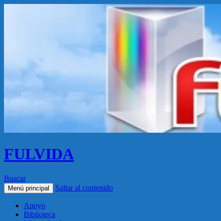
FULVIDA
Buscar
Saltar al contenido
Menú principal
Apoyo
Biblioteca