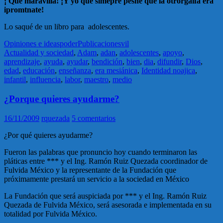
¡ Qué maravilla! ¡Y yo que simepre pesné que la otrorgaífa era
ipromtnate!
Lo saqué de un libro para adolescentes.
Opiniones e ideas
poder
Publicaciones
vil
Actualidad y sociedad
,
Adam
,
adan
,
adolescentes
,
apoyo
,
aprendizaje
,
ayuda
,
ayudar
,
bendición
,
bien
,
dia
,
difundir
,
Dios
,
edad
,
educación
,
enseñanza
,
era mesiánica
,
Identidad noajica
,
infantil
,
influencia
,
labor
,
maestro
,
medio
¿Porque quieres ayudarme?
16/11/2009
rquezada
5 comentarios
¿Por qué quieres ayudarme?
Fueron las palabras que pronuncio hoy cuando terminaron las
pláticas entre *** y el Ing. Ramón Ruiz Quezada coordinador de
Fulvida México y la representante de la Fundación que
próximamente prestará un servicio a la sociedad en México
La Fundación que será auspiciada por *** y el Ing. Ramón Ruiz
Quezada de Fulvida México, será asesorada e implementada en su
totalidad por Fulvida México.