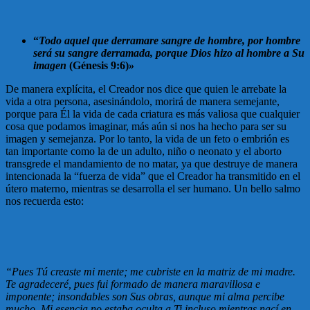
“
Todo aquel que derramare sangre de hombre, por hombre
será su sangre derramada, porque Dios hizo al hombre a Su
imagen
(Génesis 9:6)
»
De manera explícita, el Creador nos dice que quien le arrebate la
vida a otra persona, asesinándolo, morirá de manera semejante,
porque para Él la vida de cada criatura es más valiosa que cualquier
cosa que podamos imaginar, más aún si nos ha hecho para ser su
imagen y semejanza. Por lo tanto, la vida de un feto o embrión es
tan importante como la de un adulto, niño o neonato y el aborto
transgrede el mandamiento de no matar, ya que destruye de manera
intencionada la “fuerza de vida” que el Creador ha transmitido en el
útero materno, mientras se desarrolla el ser humano. Un bello salmo
nos recuerda esto:
“Pues Tú creaste mi mente; me cubriste en la matriz de mi madre.
Te agradeceré, pues fui formado de manera maravillosa e
imponente; insondables son Sus obras, aunque mi alma percibe
mucho. Mi esencia no estaba oculta a Ti incluso mientras nací en