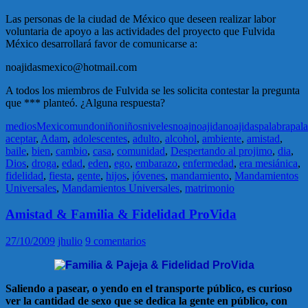
Las personas de la ciudad de México que deseen realizar labor
voluntaria de apoyo a las actividades del proyecto que Fulvida
México desarrollará favor de comunicarse a:
noajidasmexico@hotmail.com
A todos los miembros de Fulvida se les solicita contestar la pregunta
que *** planteó. ¿Alguna respuesta?
medios
Mexico
mundo
niño
niños
niveles
noaj
noajida
noajidas
palabra
pala
aceptar
,
Adam
,
adolescentes
,
adulto
,
alcohol
,
ambiente
,
amistad
,
baile
,
bien
,
cambio
,
casa
,
comunidad
,
Despertando al projimo
,
dia
,
Dios
,
droga
,
edad
,
eden
,
ego
,
embarazo
,
enfermedad
,
era mesiánica
,
fidelidad
,
fiesta
,
gente
,
hijos
,
jóvenes
,
mandamiento
,
Mandamientos
Universales
,
Mandamientos Universales
,
matrimonio
Amistad & Familia & Fidelidad ProVida
27/10/2009
jhulio
9 comentarios
Saliendo a pasear, o yendo en el transporte público, es curioso
ver la cantidad de sexo que se dedica la gente en público, con