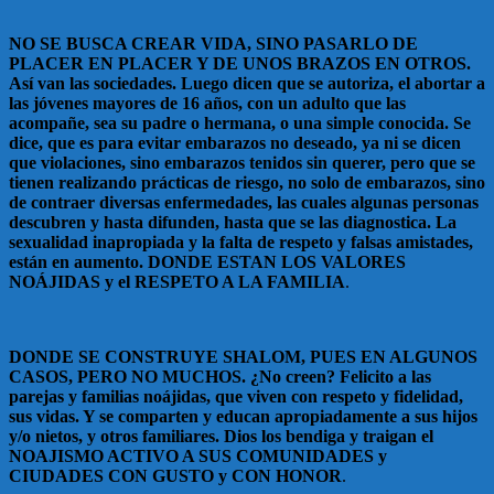
NO SE BUSCA CREAR VIDA, SINO PASARLO DE
PLACER EN PLACER Y DE UNOS BRAZOS EN OTROS.
Así van las sociedades. Luego dicen que se autoriza, el abortar a
las jóvenes mayores de 16 años, con un adulto que las
acompañe, sea su padre o hermana, o una simple conocida. Se
dice, que es para evitar embarazos no deseado, ya ni se dicen
que violaciones, sino embarazos tenidos sin querer, pero que se
tienen realizando prácticas de riesgo, no solo de embarazos, sino
de contraer diversas enfermedades, las cuales algunas personas
descubren y hasta difunden, hasta que se las diagnostica. La
sexualidad inapropiada y la falta de respeto y falsas amistades,
están en aumento. DONDE ESTAN LOS VALORES
NOÁJIDAS y el RESPETO A LA FAMILIA
.
DONDE SE CONSTRUYE SHALOM, PUES EN ALGUNOS
CASOS, PERO NO MUCHOS. ¿No creen? Felicito a las
parejas y familias noájidas, que viven con respeto y fidelidad,
sus vidas. Y se comparten y educan apropiadamente a sus hijos
y/o nietos, y otros familiares. Dios los bendiga y traigan el
NOAJISMO ACTIVO A SUS COMUNIDADES y
CIUDADES CON GUSTO y CON HONOR
.