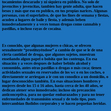
tocamientos descarado y ni siquiera en público. No solo de
jovencitos y jovencitas, tambien hay gente adulta, que hacen
besos y más que eso en publico, en tus propias narices. Algunas
personas, con el superlativo, de que los fines de semana y fiestas,
acuden a lugares de baile y fiesta, y además beben
inmoderadamente y a veces toman drogas como cannabis y
pastillas, o incluso rayas de cocaina
.
Es conocido, que algunas mujeres o chicas, se ofrecen
sexualmente “prostituyéndose” a cambio de que se le de una
cierta cantidad de droga, que algunos sujetos, muestran
enseñando algun papel o bolsita que los contenga. En esa
situación y a veces despues de haber bebido alcohol y
consumido, antes otras pastillas o drogas o más coca; tienen
actividades sexuales en reservados de los wc o en los coches, o
directamente se arriesgan a ir con un conodico a un domicilio, o
lugar desconocidos también. En esas situaciones hombres y
mujeres desde los 15 ó 16 años, hasta cerca de los 40 años, se
dedican atener sexo inmoderado; incluso sin precaución
anticonceptiva, para no quedar embarazados y para no tener
enfermedades de transmisión sexual y de todo tipo, pues
intercambian fludidos corporales y se hacen pequeñas heridas
.