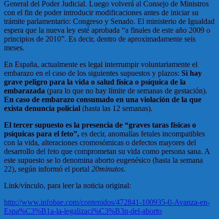
General del Poder Judicial. Luego volverá al Consejo de Ministros
con el fin de poder introducir modificaciones antes de iniciar su
trámite parlamentario: Congreso y Senado. El ministerio de Igualdad
espera que la nueva ley esté aprobada “a finales de este año 2009 o
principios de 2010”. Es decir, dentro de aproximadamente seis
meses.
En España, actualmente es legal interrumpir voluntariamente el
embarazo en el caso de los siguientes supuestos y plazos:
Si hay
grave peligro para la vida o salud física o psíquica de la
embarazada
(para lo que no hay límite de semanas de gestación).
En caso de embarazo consumado en una violación de la que
exista denuncia policial
(hasta las 12 semanas).
El tercer supuesto es la presencia de “graves taras físicas o
psíquicas para el feto”,
es decir, anomalías fetales incompatibles
con la vida, alteraciones cromosómicas o defectos mayores del
desarrollo del feto que comprometan su vida como persona sana. A
este supuesto se lo denomina aborto eugenésico (hasta la semana
22), según informó el portal
20minutos
.
Link/vínculo, para leer la noticia original:
http://www.infobae.com/contenidos/472841-100935-0-Avanza-en-
Espa%C3%B1a-la-legalizaci%C3%B3n-del-aborto