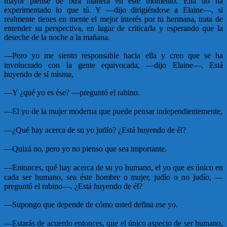
mayor piense de otra manera en este momento. Ella no ha
experimentado lo que tú. Y —dijo dirigiéndose a Elaine—, si
realmente tienes en mente el mejor interés por tu hermana, trata de
entender su perspectiva, en lugar de criticarla y esperando que la
deseche de la noche a la mañana.
—
Pero yo me siento responsable hacia ella y creo que se ha
involucrado con la gente equivocada, —dijo Elaine—. Está
huyendo de sí misma,
—
Y ¿qué yo es ése? —preguntó el rabino.
—
El yo de la mujer moderna que puede pensar independientemente,
—
¿Qué hay acerca de su yo judío? ¿Está huyendo de él?
—
Quizá no, pero yo no pienso que sea importante.
—
Entonces, qué hay acerca de su yo humano, el yo que es único en
cada ser humano, sea éste hombre o mujer, judío o no judío, —
preguntó el rabino—. ¿Está huyendo de él?
—
Supongo que depende de cómo usted defina ese yo.
—
Estarás de acuerdo entonces, que el único aspecto de ser humano,