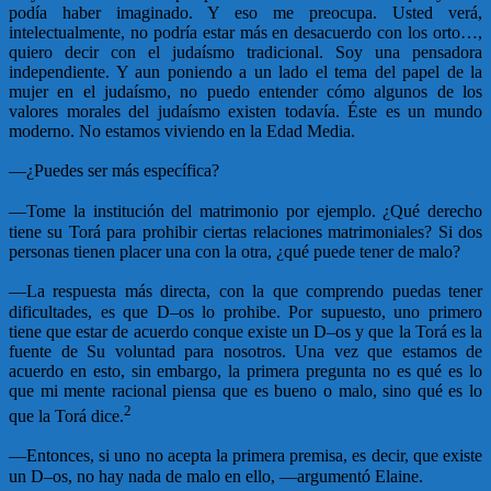
podía haber imaginado. Y eso me preocupa. Usted verá,
intelectualmente, no podría estar más en desacuerdo con los orto…,
quiero decir con el judaísmo tradicional. Soy una pensadora
independiente. Y aun poniendo a un lado el tema del papel de la
mujer en el judaísmo, no puedo entender cómo algunos de los
valores morales del judaísmo existen todavía. Éste es un mundo
moderno. No estamos viviendo en la Edad Media.
—
¿Puedes ser más específica?
—
Tome la institución del matrimonio por ejemplo. ¿Qué derecho
tiene su Torá para prohibir ciertas relaciones matrimoniales? Si dos
personas tienen placer una con la otra, ¿qué puede tener de malo?
—
La respuesta más directa, con la que comprendo puedas tener
dificultades, es que D–os lo prohibe. Por supuesto, uno primero
tiene que estar de acuerdo conque existe un D–os y que la Torá es la
fuente de Su voluntad para nosotros. Una vez que estamos de
acuerdo en esto, sin embargo, la primera pregunta no es qué es lo
que mi mente racional piensa que es bueno o malo, sino qué es lo
2
que la Torá dice.
—
Entonces, si uno no acepta la primera premisa, es decir, que existe
un D–os, no hay nada de malo en ello, —argumentó Elaine.