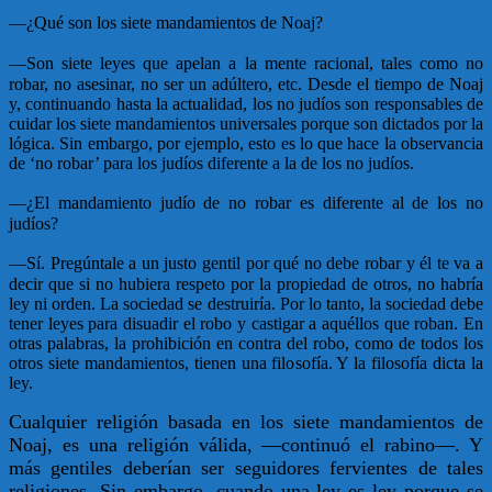
—
¿Qué son los siete mandamientos de Noaj?
—
Son siete leyes que apelan a la mente racional, tales como no
robar, no asesinar, no ser un adúltero, etc. Desde el tiempo de Noaj
y, continuando hasta la actualidad, los no judíos son responsables de
cuidar los siete mandamientos universales porque son dictados por la
lógica. Sin embargo, por ejemplo, esto es lo que hace la observancia
de ‘no robar’ para los judíos diferente a la de los no judíos.
—
¿El mandamiento judío de no robar es diferente al de los no
judíos?
—
Sí. Pregúntale a un justo gentil por qué no debe robar y él te va a
decir que si no hubiera respeto por la propiedad de otros, no habría
ley ni orden. La sociedad se destruiría. Por lo tanto, la sociedad debe
tener leyes para disuadir el robo y castigar a aquéllos que roban. En
otras palabras, la prohibición en contra del robo, como de todos los
otros siete mandamientos, tienen una filosofía. Y la filosofía dicta la
ley.
Cualquier religión basada en los siete mandamientos de
Noaj, es una religión válida, —continuó el rabino—. Y
más gentiles deberían ser seguidores fervientes de tales
religiones. Sin embargo, cuando una ley es ley porque se