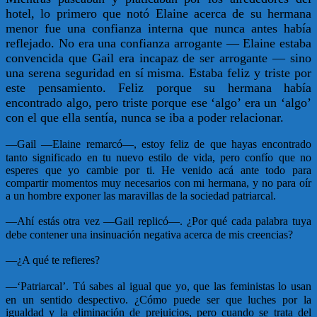
hotel, lo primero que notó Elaine acerca de su hermana
menor fue una confianza interna que nunca antes había
reflejado. No era una confianza arrogante — Elaine estaba
convencida que Gail era incapaz de ser arrogante — sino
una serena seguridad en sí misma. Estaba feliz y triste por
este pensamiento. Feliz porque su hermana había
encontrado algo, pero triste porque ese ‘algo’ era un ‘algo’
con el que ella sentía, nunca se iba a poder relacionar.
—
Gail —Elaine remarcó—, estoy feliz de que hayas encontrado
tanto significado en tu nuevo estilo de vida, pero confío que no
esperes que yo cambie por ti. He venido acá ante todo para
compartir momentos muy necesarios con mi hermana, y no para oír
a un hombre exponer las maravillas de la sociedad patriarcal.
—
Ahí estás otra vez —Gail replicó—. ¿Por qué cada palabra tuya
debe contener una insinuación negativa acerca de mis creencias?
—
¿A qué te refieres?
—‘
Patriarcal’. Tú sabes al igual que yo, que las feministas lo usan
en un sentido despectivo. ¿Cómo puede ser que luches por la
igualdad y la eliminación de prejuicios, pero cuando se trata del