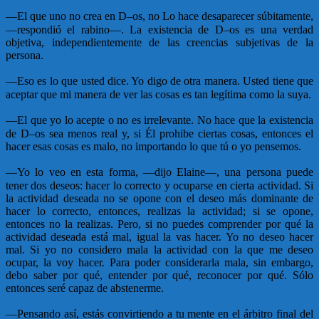
—
El que uno no crea en D–os, no Lo hace desaparecer súbitamente,
—respondió el rabino—. La existencia de D–os es una verdad
objetiva, independientemente de las creencias subjetivas de la
persona.
—
Eso es lo que usted dice. Yo digo de otra manera. Usted tiene que
aceptar que mi manera de ver las cosas es tan legítima como la suya.
—
El que yo lo acepte o no es irrelevante. No hace que la existencia
de D–os sea menos real y, si Él prohibe ciertas cosas, entonces el
hacer esas cosas es malo, no importando lo que tú o yo pensemos.
—
Yo lo veo en esta forma, —dijo Elaine—, una persona puede
tener dos deseos: hacer lo correcto y ocuparse en cierta actividad. Si
la actividad deseada no se opone con el deseo más dominante de
hacer lo correcto, entonces, realizas la actividad; si se opone,
entonces no la realizas. Pero, si no puedes comprender por qué la
actividad deseada está mal, igual la vas hacer. Yo no deseo hacer
mal. Si yo no considero mala la actividad con la que me deseo
ocupar, la voy hacer. Para poder considerarla mala, sin embargo,
debo saber por qué, entender por qué, reconocer por qué. Sólo
entonces seré capaz de abstenerme.
—
Pensando así, estás convirtiendo a tu mente en el árbitro final del