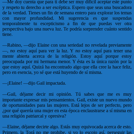
—
Me doy cuenta que para ti debe ser muy difícil aceptar este punto
y respeto tu derecho a ser escéptica. Espero que seas una buscadora
de la verdad. Tienes un fin de semana entero para explorar los temas
con mayor profundidad. Mi sugerencia es que suspendas
temporalmente tu escepticismo a fin de que puedas ver otra
perspectiva bajo una nueva luz. Te podría sorprender cuánto sentido
tiene.
—
Rabino, —dijo Elaine con una seriedad no revelada previamente
—,
no
estoy aquí para ver la luz. Y
no
estoy aquí para tener una
mente abierta acerca de la religión. Estoy aquí porque estoy
preocupada por mi hermana menor. Y ésta es la única razón por la
que estoy aquí. Quizá ha encontrado algo que ella cree la hace feliz,
pero en esencia, yo sé que está huyendo de sí misma.
—
¡Elaine! —dijo Gail impactada.
—
Gail, déjame decir mi opinión. Tú sabes que me es muy
importante expresar mis pensamientos. Gail, existe un nuevo mundo
de oportunidades para las mujeres. Está lejos de ser perfecto, pero
¿por qué querría una mujer en esta época enclaustrarse a sí misma en
una religión patriarcal y opresiva?
—
Elaine, déjame decirte algo. Estás muy equivocada acerca de esto.
Primero, la Torá no me prohibe, si yo lo escojo así, perseguir las