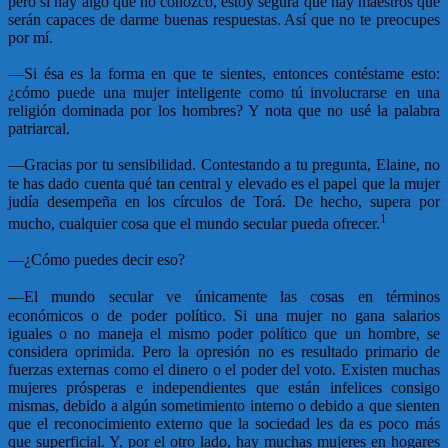
pero si hay algo que no conozco, estoy segura que hay maestros que
serán capaces de darme buenas respuestas. Así que no te preocupes
por mí.
—
Si ésa es la forma en que te sientes, entonces contéstame esto:
¿cómo puede una mujer inteligente como tú involucrarse en una
religión dominada por los hombres? Y nota que no usé la palabra
patriarcal.
—
Gracias por tu sensibilidad. Contestando a tu pregunta, Elaine, no
te has dado cuenta qué tan central y elevado es el papel que la mujer
judía desempeña en los círculos de Torá. De hecho, supera por
1
mucho, cualquier cosa que el mundo secular pueda ofrecer.
—
¿Cómo puedes decir eso?
—
El mundo secular ve únicamente las cosas en términos
económicos o de poder político. Si una mujer no gana salarios
iguales o no maneja el mismo poder político que un hombre, se
considera oprimida. Pero la opresión no es resultado primario de
fuerzas externas como el dinero o el poder del voto. Existen muchas
mujeres prósperas e independientes que están infelices consigo
mismas, debido a algún sometimiento interno o debido a que sienten
que el reconocimiento externo que la sociedad les da es poco más
que superficial. Y, por el otro lado, hay muchas mujeres en hogares