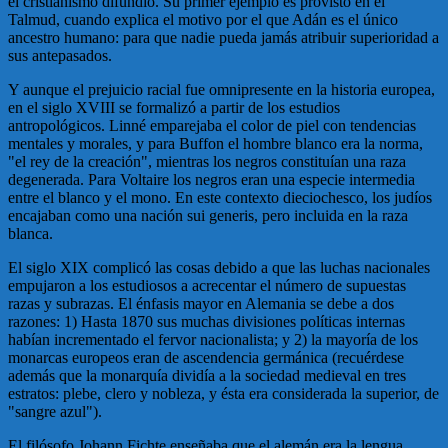
el cristianismo difundió. Su primer ejemplo es provisto en el
Talmud, cuando explica el motivo por el que Adán es el único
ancestro humano: para que nadie pueda jamás atribuir superioridad a
sus antepasados.
Y aunque el prejuicio racial fue omnipresente en la historia europea,
en el siglo XVIII se formalizó a partir de los estudios
antropológicos. Linné emparejaba el color de piel con tendencias
mentales y morales, y para Buffon el hombre blanco era la norma,
"el rey de la creación", mientras los negros constituían una raza
degenerada. Para Voltaire los negros eran una especie intermedia
entre el blanco y el mono. En este contexto dieciochesco, los judíos
encajaban como una nación sui generis, pero incluida en la raza
blanca.
El siglo XIX complicó las cosas debido a que las luchas nacionales
empujaron a los estudiosos a acrecentar el número de supuestas
razas y subrazas. El énfasis mayor en Alemania se debe a dos
razones: 1) Hasta 1870 sus muchas divisiones políticas internas
habían incrementado el fervor nacionalista; y 2) la mayoría de los
monarcas europeos eran de ascendencia germánica (recuérdese
además que la monarquía dividía a la sociedad medieval en tres
estratos: plebe, clero y nobleza, y ésta era considerada la superior, de
"sangre azul").
El filósofo Johann Fichte enseñaba que el alemán era la lengua