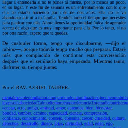
llegar a entenderla si no te pones tú misma, por lo menos un poco,
en su lugar. Y este fin de semana es un enfrentamiento con lo que
ella ha estado haciendo por más de dos años. Ella no te va
abandonar a ti ni a tu familia. Tendrás todo el tiempo que necesites
para platicar con ella. Ahora tienes la oportunidad única de aprender
acerca de algo que es muy importante para ella. Por lo tanto, si no
por otra razón, espero que te quedes.
De cualquier forma, tengo que disculparme, —dijo el
rabino—, porque todavía tengo mucho que preparar. Estaré
más que complacido de continuar esta conversación
después que el seminario haya empezado. Mientras tanto,
disfruten su tiempo juntas.
Por el RAV. AZRIEL TAUBER.
mental
mes
miedo
mila
moral
mujer
mundo
natural
nazi
noaj
noche
nombre
o
leyes
social
sociedad
Talmud
temor
tiempo
tolerancia
Tora
tradicion
triste
un
aceptar
,
acto
,
amigo
,
amistad
,
amor
,
autentica
,
bien
,
bienestar
,
bondad
,
cambio
,
camino
,
capacidad
,
ciencia
,
comprensión
,
confianza
,
conocimiento
,
consejo
,
consulta
,
crecer
,
crueldad
,
cultura
,
derechos
,
desarrollo
,
dinero
,
Dios
,
divinidad
,
edad
,
eden
,
ego
,