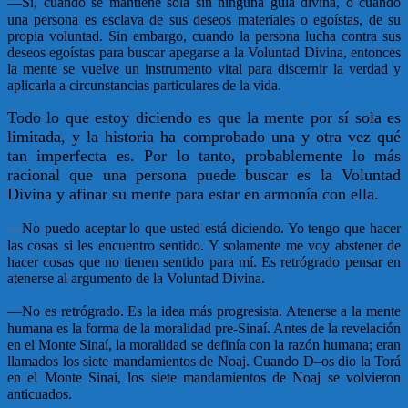
—
Sí, cuando se mantiene sola sin ninguna guía divina, o cuando
una persona es esclava de sus deseos materiales o egoístas, de su
propia voluntad. Sin embargo, cuando la persona lucha contra sus
deseos egoístas para buscar apegarse a la Voluntad Divina, entonces
la mente se vuelve un instrumento vital para discernir la verdad y
aplicarla a circunstancias particulares de la vida.
Todo lo que estoy diciendo es que la mente por sí sola es
limitada, y la historia ha comprobado una y otra vez qué
tan imperfecta es. Por lo tanto, probablemente lo más
racional que una persona puede buscar es la Voluntad
Divina y afinar su mente para estar en armonía con ella.
—
No puedo aceptar lo que usted está diciendo. Yo tengo que hacer
las cosas si les encuentro sentido. Y solamente me voy abstener de
hacer cosas que no tienen sentido para mí. Es retrógrado pensar en
atenerse al argumento de la Voluntad Divina.
—
No es retrógrado. Es la idea más progresista. Atenerse a la mente
humana es la forma de la moralidad pre-Sinaí. Antes de la revelación
en el Monte Sinaí, la moralidad se definía con la razón humana; eran
llamados los siete mandamientos de Noaj. Cuando D–os dio la Torá
en el Monte Sinaí, los siete mandamientos de Noaj se volvieron
anticuados.