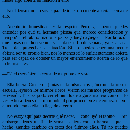
mente algo abierta en relación a ello?
—
No. Pienso que no soy capaz de tener una mente abierta acerca de
ello.
—
Acepto tu honestidad. Y la respeto. Pero, ¿al menos puedes
entender por qué tu hermana piensa que merece consideración y
tiempo? —el rabino hizo una pausa y luego agregó—. Por la razón
que hayas decidido venir a visitarla este fin de semana, ya estás acá.
Trata de aprovechar la situación. Si no puedes tener una mente
abierta por tu propio bien, por lo menos sé lo suficientemente abierta
para ser capaz de obtener un mayor entendimiento acerca de lo que
tu hermana es.
—
Déjela ser abierta acerca de mi punto de vista.
—
Ella lo era. Crecieron juntas en la misma casa; fueron a la misma
escuela, leyeron los mismos libros, vieron los mismos programas de
televisión. Ella ya pudo ver el mundo de alguna manera como tú lo
ves. Ahora tienes una oportunidad por primera vez de empezar a ver
el mundo como ella ha llegado a verlo.
—
No estoy aquí para decirte qué hacer, —concluyó el rabino—. Sin
embargo, tienes un fin de semana entero con tu hermana que ha
hecho grandes cambios en estos dos últimos años. Tú no puedes