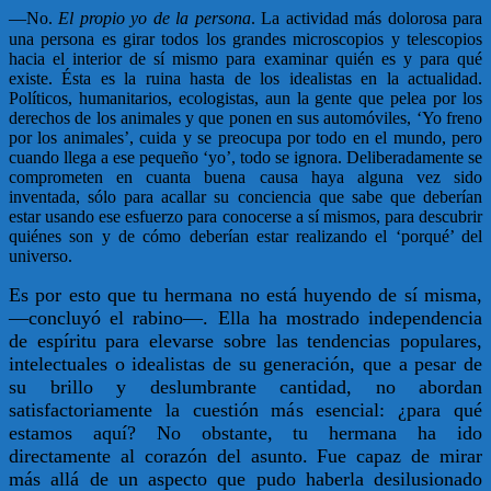
—
No.
El propio yo de la persona
. La actividad más dolorosa para
una persona es girar todos los grandes microscopios y telescopios
hacia el interior de sí mismo para examinar quién es y para qué
existe. Ésta es la ruina hasta de los idealistas en la actualidad.
Políticos, humanitarios, ecologistas, aun la gente que pelea por los
derechos de los animales y que ponen en sus automóviles, ‘Yo freno
por los animales’, cuida y se preocupa por todo en el mundo, pero
cuando llega a ese pequeño ‘yo’, todo se ignora. Deliberadamente se
comprometen en cuanta buena causa haya alguna vez sido
inventada, sólo para acallar su conciencia que sabe que deberían
estar usando ese esfuerzo para conocerse a sí mismos, para descubrir
quiénes son y de cómo deberían estar realizando el ‘porqué’ del
universo.
Es por esto que tu hermana no está huyendo de sí misma,
—concluyó el rabino—. Ella ha mostrado independencia
de espíritu para elevarse sobre las tendencias populares,
intelectuales o idealistas de su generación, que a pesar de
su brillo y deslumbrante cantidad, no abordan
satisfactoriamente la cuestión más esencial: ¿para qué
estamos aquí? No obstante, tu hermana ha ido
directamente al corazón del asunto. Fue capaz de mirar
más allá de un aspecto que pudo haberla desilusionado