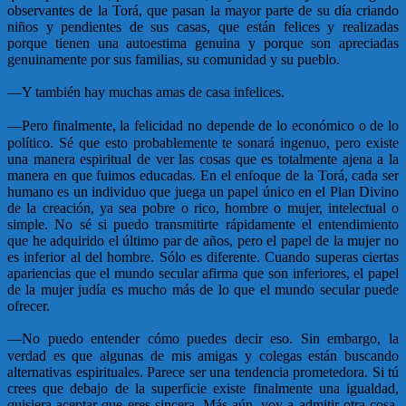
observantes de la Torá, que pasan la mayor parte de su día criando
niños y pendientes de sus casas, que están felices y realizadas
porque tienen una autoestima genuina y porque son apreciadas
genuinamente por sus familias, su comunidad y su pueblo.
—
Y también hay muchas amas de casa infelices.
—
Pero finalmente, la felicidad no depende de lo económico o de lo
político. Sé que esto probablemente te sonará ingenuo, pero existe
una manera espiritual de ver las cosas que es totalmente ajena a la
manera en que fuimos educadas. En el enfoque de la Torá, cada ser
humano es un individuo que juega un papel único en el Plan Divino
de la creación, ya sea pobre o rico, hombre o mujer, intelectual o
simple. No sé si puedo transmitirte rápidamente el entendimiento
que he adquirido el último par de años, pero el papel de la mujer no
es inferior al del hombre. Sólo es diferente. Cuando superas ciertas
apariencias que el mundo secular afirma que son inferiores, el papel
de la mujer judía es mucho más de lo que el mundo secular puede
ofrecer.
—
No puedo entender cómo puedes decir eso. Sin embargo, la
verdad es que algunas de mis amigas y colegas están buscando
alternativas espirituales. Parece ser una tendencia prometedora. Si tú
crees que debajo de la superficie existe finalmente una igualdad,
quisiera aceptar que eres sincera. Más aún, voy a admitir otra cosa,