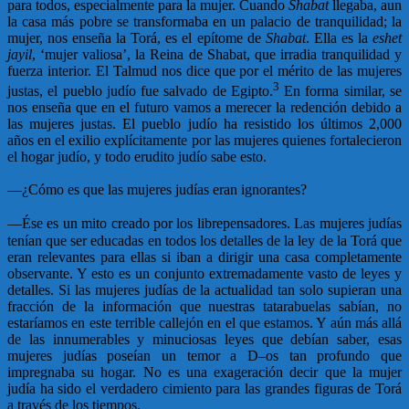
para todos, especialmente para la mujer. Cuando
Shabat
llegaba, aun
la casa más pobre se transformaba en un palacio de tranquilidad; la
mujer, nos enseña la Torá, es el epítome de
Shabat
. Ella es la
eshet
jayil
, ‘mujer valiosa’, la Reina de Shabat, que irradia tranquilidad y
fuerza interior. El Talmud nos dice que por el mérito de las mujeres
3
justas, el pueblo judío fue salvado de Egipto.
En forma similar, se
nos enseña que en el futuro vamos a merecer la redención debido a
las mujeres justas. El pueblo judío ha resistido los últimos 2,000
años en el exilio explícitamente por las mujeres quienes fortalecieron
el hogar judío, y todo erudito judío sabe esto.
—
¿Cómo es que las mujeres judías eran ignorantes?
—
Ése es un mito creado por los librepensadores. Las mujeres judías
tenían que ser educadas en todos los detalles de la ley de la Torá que
eran relevantes para ellas si iban a dirigir una casa completamente
observante. Y esto es un conjunto extremadamente vasto de leyes y
detalles. Si las mujeres judías de la actualidad tan solo supieran una
fracción de la información que nuestras tatarabuelas sabían, no
estaríamos en este terrible callejón en el que estamos. Y aún más allá
de las innumerables y minuciosas leyes que debían saber, esas
mujeres judías poseían un temor a D–os tan profundo que
impregnaba su hogar. No es una exageración decir que la mujer
judía ha sido el verdadero cimiento para las grandes figuras de Torá
a través de los tiempos.