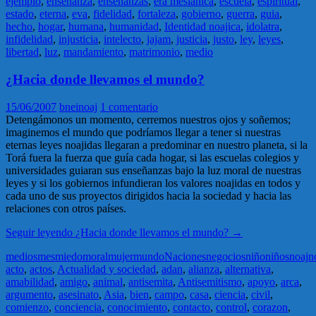
ejemplo
,
enseñanza
,
enseñanzas
,
era mesiánica
,
escuela
,
espiritual
,
estado
,
eterna
,
eva
,
fidelidad
,
fortaleza
,
gobierno
,
guerra
,
guia
,
hecho
,
hogar
,
humana
,
humanidad
,
Identidad noajica
,
idolatra
,
infidelidad
,
injusticia
,
intelecto
,
jajam
,
justicia
,
justo
,
ley
,
leyes
,
libertad
,
luz
,
mandamiento
,
matrimonio
,
medio
¿Hacia donde llevamos el mundo?
15/06/2007
bneinoaj
1 comentario
Detengámonos un momento, cerremos nuestros ojos y soñemos;
imaginemos el mundo que podrí­­amos llegar a tener si nuestras
eternas leyes noajidas llegaran a predominar en nuestro planeta, si la
Torá fuera la fuerza que guí­­a cada hogar, si las escuelas colegios y
universidades guiaran sus enseñanzas bajo la luz moral de nuestras
leyes y si los gobiernos infundieran los valores noajidas en todos y
cada uno de sus proyectos dirigidos hacia la sociedad y hacia las
relaciones con otros paí­­ses.
Seguir leyendo
¿Hacia donde llevamos el mundo?
→
medios
mes
miedo
moral
mujer
mundo
Naciones
negocios
niño
niños
noaj
n
acto
,
actos
,
Actualidad y sociedad
,
adan
,
alianza
,
alternativa
,
amabilidad
,
amigo
,
animal
,
antisemita
,
Antisemitismo
,
apoyo
,
arca
,
argumento
,
asesinato
,
Asia
,
bien
,
campo
,
casa
,
ciencia
,
civil
,
comienzo
,
conciencia
,
conocimiento
,
contacto
,
control
,
corazon
,