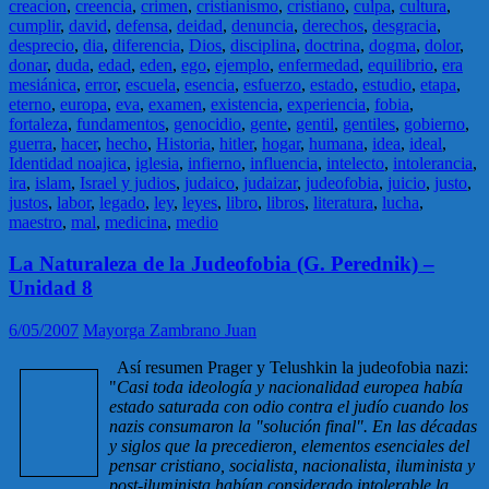
creacion
,
creencia
,
crimen
,
cristianismo
,
cristiano
,
culpa
,
cultura
,
cumplir
,
david
,
defensa
,
deidad
,
denuncia
,
derechos
,
desgracia
,
desprecio
,
dia
,
diferencia
,
Dios
,
disciplina
,
doctrina
,
dogma
,
dolor
,
donar
,
duda
,
edad
,
eden
,
ego
,
ejemplo
,
enfermedad
,
equilibrio
,
era
mesiánica
,
error
,
escuela
,
esencia
,
esfuerzo
,
estado
,
estudio
,
etapa
,
eterno
,
europa
,
eva
,
examen
,
existencia
,
experiencia
,
fobia
,
fortaleza
,
fundamentos
,
genocidio
,
gente
,
gentil
,
gentiles
,
gobierno
,
guerra
,
hacer
,
hecho
,
Historia
,
hitler
,
hogar
,
humana
,
idea
,
ideal
,
Identidad noajica
,
iglesia
,
infierno
,
influencia
,
intelecto
,
intolerancia
,
ira
,
islam
,
Israel y judios
,
judaico
,
judaizar
,
judeofobia
,
juicio
,
justo
,
justos
,
labor
,
legado
,
ley
,
leyes
,
libro
,
libros
,
literatura
,
lucha
,
maestro
,
mal
,
medicina
,
medio
La Naturaleza de la Judeofobia (G. Perednik) –
Unidad 8
6/05/2007
Mayorga Zambrano Juan
Así resumen Prager y Telushkin la judeofobia nazi:
"
Casi toda ideología y nacionalidad europea había
estado saturada con odio contra el judío cuando los
nazis consumaron la "solución final". En las décadas
y siglos que la precedieron, elementos esenciales del
pensar cristiano, socialista, nacionalista, iluminista y
post-iluminista habían considerado intolerable la