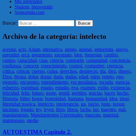
Mis preferidos
Shalom, bienvenido
Sernoajida.com
Buscar:
Archivo de la categoría: intelecto
aceptar
,
acto
,
Adam
,
alternativa
,
amigo
,
animal
,
antisemita
,
apoyo
,
aprender
,
arca
,
argumento
,
asesinato
,
bien
,
bienestar
,
cambio
,
campo
,
capacidad
,
casa
,
ciencia
,
compartir
,
comunidad
,
conciencia
,
confianza
,
conocer
,
conocimiento
,
control
,
costumbre
,
creencia
,
critica
,
criticar
,
cuerpo
,
culpa
,
derechos
,
desprecio
,
dia
,
diez
,
dinero
,
Dios
,
divina
,
dolor
,
donar
,
duda
,
dudas
,
edad
,
eden
,
egipto
,
ego
,
ejemplo
,
encuentro
,
entendimiento
,
era mesiánica
,
escuela
,
esencia
,
esfuerzo
,
espiritual
,
estado
,
estudio
,
eva
,
examen
,
exilio
,
existencia
,
felicidad
,
feliz
,
futuro
,
gente
,
gentil
,
gentiles
,
gracias
,
hacer
,
hecho
,
Historia
,
hitler
,
hogar
,
honestidad
,
humana
,
humanidad
,
idea
,
ideal
,
Identidad noajica
,
intelecto
,
intolerancia
,
ira
,
juicio
,
justo
,
juzgar
,
laicismo
,
legado
,
ley
,
leyes
,
libro
,
libros
,
lucha
,
luz
,
maestro
,
mal
,
mandamiento
,
Mandamientos Universales
,
mascara
,
material
,
matrimonio
,
medio
AUTOESTIMA Capitulo 2.