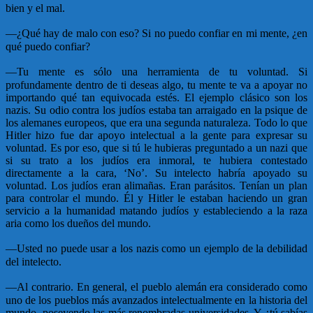
bien y el mal.
—
¿Qué hay de malo con eso? Si no puedo confiar en mi mente, ¿en
qué puedo confiar?
—
Tu mente es sólo una herramienta de tu voluntad. Si
profundamente dentro de ti deseas algo, tu mente te va a apoyar no
importando qué tan equivocada estés. El ejemplo clásico son los
nazis. Su odio contra los judíos estaba tan arraigado en la psique de
los alemanes europeos, que era una segunda naturaleza. Todo lo que
Hitler hizo fue dar apoyo intelectual a la gente para expresar su
voluntad. Es por eso, que si tú le hubieras preguntado a un nazi que
si su trato a los judíos era inmoral, te hubiera contestado
directamente a la cara, ‘No’. Su intelecto habría apoyado su
voluntad. Los judíos eran alimañas. Eran parásitos. Tenían un plan
para controlar el mundo. Él y Hitler le estaban haciendo un gran
servicio a la humanidad matando judíos y estableciendo a la raza
aria como los dueños del mundo.
—
Usted no puede usar a los nazis como un ejemplo de la debilidad
del intelecto.
—
Al contrario. En general, el pueblo alemán era considerado como
uno de los pueblos más avanzados intelectualmente en la historia del
mundo, poseyendo las más renombradas universidades. Y ¿tú sabías