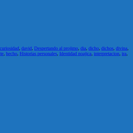
curiosidad
,
david
,
Despertando al projimo
,
dia
,
dicho
,
dichos
,
divina
,
te
,
hecho
,
Historias personales
,
Identidad noajica
,
interpretacion
,
ira
,