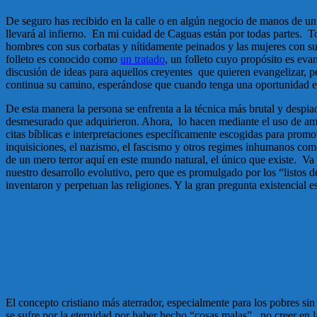
De seguro has recibido en la calle o en algún negocio de manos de un c
llevará al infierno. En mi cuidad de Caguas están por todas partes. T
hombres con sus corbatas y nítidamente peinados y las mujeres con su
folleto es conocido como
un tratado
, un folleto cuyo propósito es eva
discusión de ideas para aquellos creyentes que quieren evangelizar, p
continua su camino, esperándose que cuando tenga una oportunidad e
De esta manera la persona se enfrenta a la técnica más brutal y despiada
desmesurado que adquirieron. Ahora, lo hacen mediante el uso de amena
citas bíblicas e interpretaciones específicamente escogidas para promov
inquisiciones, el nazismo, el fascismo y otros regimes inhumanos como
de un mero terror aquí en este mundo natural, el único que existe. V
nuestro desarrollo evolutivo, pero que es promulgado por los “listos 
inventaron y perpetuan las religiones. Y la gran pregunta existencial
El concepto cristiano más aterrador, especialmente para los pobres si
se sufre por la eternidad por haber hecho “cosas malas” no creer en la