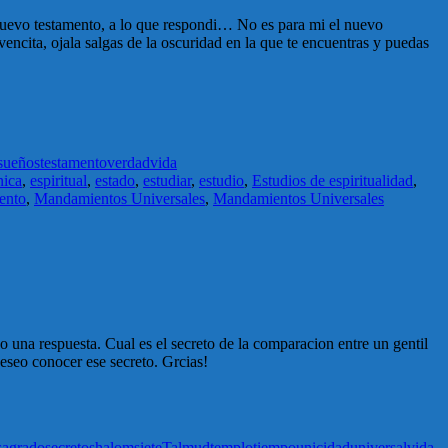
 nuevo testamento, a lo que respondi… No es para mi el nuevo
encita, ojala salgas de la oscuridad en la que te encuentras y puedas
sueños
testamento
verdad
vida
nica
,
espiritual
,
estado
,
estudiar
,
estudio
,
Estudios de espiritualidad
,
ento
,
Mandamientos Universales
,
Mandamientos Universales
 una respuesta. Cual es el secreto de la comparacion entre un gentil
deseo conocer ese secreto. Grcias!
sagrado
secreto
shalom
siete
Talmud
templo
tiempo
unicidad
universal
vida