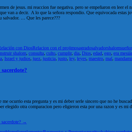
rmen de jesus. mi reaccion fue negativa. pero se empeñaron en leer el
 que van a decir. A lo que la señora respondio. Que equivocada estas jov
 tu salvador. … Que les parece???
elación con Dios
Relacion con el projimo
sagrado
salvador
shalom
sueño
nstruir shalom
,
consulta
,
culto
,
cumplir
,
dia
,
Dios
,
edad
,
ego
,
era mesiá
ra
,
Israel y judios
,
juez
,
justicia
,
justo
,
ley
,
leyes
,
maestro
,
mal
,
mandami
 sacerdote?
 me ocurrio esta pregunta y es mi deber serle sincero que no he buscado
ber elegido otra comparacion pero eligieron esta por una razon y es mi 
 sacerdote?
→
pueblo
regla
reglamentos
Respuestas y Preguntas
rey
ritual
sabios
sacerdote