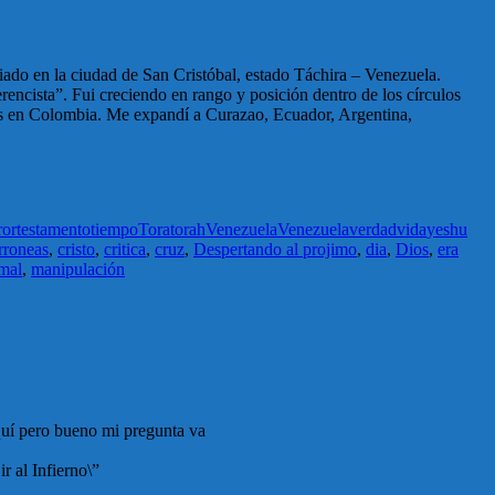
do en la ciudad de San Cristóbal, estado Táchira – Venezuela.
ncista”. Fui creciendo en rango y posición dentro de los círculos
des en Colombia. Me expandí a Curazao, Ecuador, Argentina,
ror
testamento
tiempo
Tora
torah
Venezuela
Venezuela
verdad
vida
yeshu
rroneas
,
cristo
,
critica
,
cruz
,
Despertando al projimo
,
dia
,
Dios
,
era
mal
,
manipulación
quí pero bueno mi pregunta va
r al Infierno\”