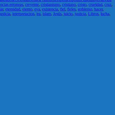
ncias erroneas
,
creyente
,
cristianismo
,
cristiano
,
cristo
,
crueldad
,
cruz
,
iar
,
eternidad
,
eterno
,
eva
,
existencia
,
fiel
,
fieles
,
gobierno
,
hacer
,
justicia
,
interpretacion
,
ira
,
islam
,
Jesús
,
juicio
,
justicia
,
Libros
,
lucha
,