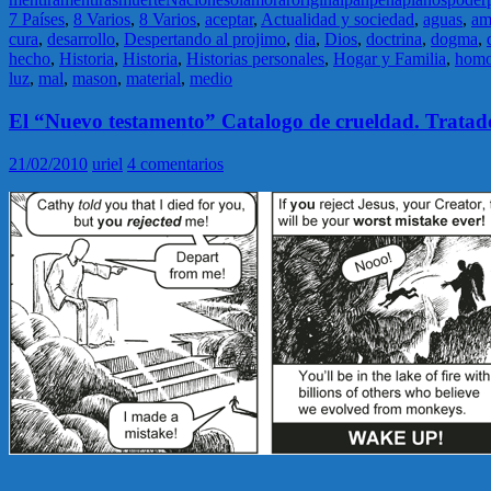
7 Países
,
8 Varios
,
8 Varios
,
aceptar
,
Actualidad y sociedad
,
aguas
,
am
cura
,
desarrollo
,
Despertando al projimo
,
dia
,
Dios
,
doctrina
,
dogma
,
hecho
,
Historia
,
Historia
,
Historias personales
,
Hogar y Familia
,
homo
luz
,
mal
,
mason
,
material
,
medio
El “Nuevo testamento” Catalogo de crueldad. Tratados
21/02/2010
uriel
4 comentarios