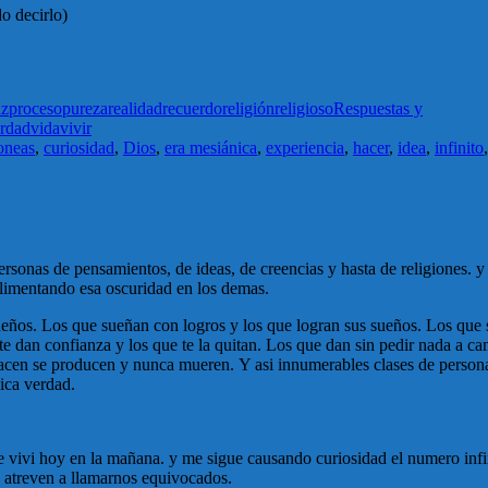
o decirlo)
az
proceso
pureza
realidad
recuerdo
religión
religioso
Respuestas y
rdad
vida
vivir
oneas
,
curiosidad
,
Dios
,
era mesiánica
,
experiencia
,
hacer
,
idea
,
infinito
onas de pensamientos, de ideas, de creencias y hasta de religiones. y
limentando esa oscuridad en los demas.
 sueños. Los que sueñan con logros y los que logran sus sueños. Los 
nza y los que te la quitan. Los que dan sin pedir nada a cambio y
nacen se producen y nunca mueren. Y asi innumerables clases de person
nica verdad.
 vivi hoy en la mañana. y me sigue causando curiosidad el numero infini
 atreven a llamarnos equivocados.