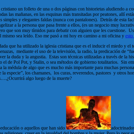
ristiano un folleto de una o dos páginas con historietas aludiendo a co
odas las mañanas, en las esquinas más transitadas por peatones, allí es
s simples y elegantes faldas (nunca con pantalones). Detrás de esta f
ngelizar a la persona que pasa frente a ellos, (es un negocio muy lucrat
ero que son muy tímidos para debatir con alguien que les cuestione. Us
l mismo sea leído. Eso me pasó a mi hoy en camino a mi oficina y
esto
da que ha utilizado la iglesia cristiana que es el inducir el miedo y el t
zas, mediante el uso de la televisión, la radio, la predicación de “fue
er la duda y la angustia. Estas son técnicas utilizadas a través de la his
 el de Pol Pot, y Stalin, o sea métodos de gobierno totalitarios. Sin e
a a la médula de algo que es mucho más importante para muchas persona
de la especie”, los chamanes, los curas, reverendos, pastores y otros h
 es….¿Ocurrirá algo luego de la muerte?
n educación o aquellos que han sido
adoctrinados
s religiones, creer en la igualdad del hombre y la mujer. Pero lo peor 