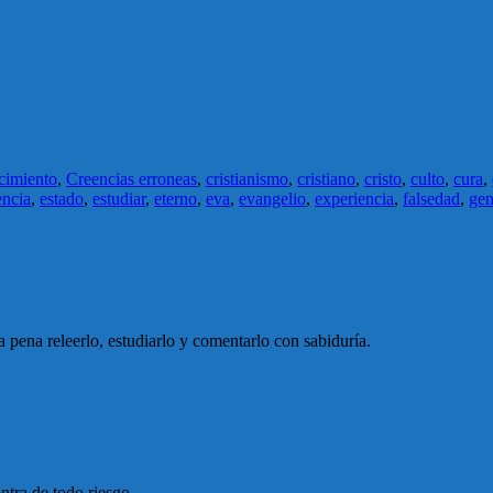
cimiento
,
Creencias erroneas
,
cristianismo
,
cristiano
,
cristo
,
culto
,
cura
,
encia
,
estado
,
estudiar
,
eterno
,
eva
,
evangelio
,
experiencia
,
falsedad
,
gen
pena releerlo, estudiarlo y comentarlo con sabiduría.
ntra de todo riesgo.