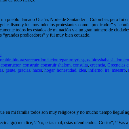
n pueblo llamado Ocaña, Norte de Santander – Colombia, pero fui cria
licalismo y los movimientos protestantes como “predicador” y “confere
ácticamente todos los estados de mi nación y a un gran número de ciuda
 “grandes predicadores” y fui muy bien cotizado.
o
lo
rabi
rabino
raza
recuerdo
relacion
reparar
rey
riesgo
sabios
shabat
shalom
ter
,
constructor
,
construir
,
construir shalom
,
consulta
,
creencia
,
Creencias e
es
,
gente
,
gracias
,
hacer
,
hogar
,
honestidad
,
idea
,
infierno
,
ira
,
maestro
,
que en mi familia todos son muy religiosos y no mucho tiempo llegué a
 algo) me dice, \”No, estas mal, estás ofendiendo a Cristo\”, \”Vas a i