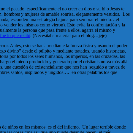
mo el pecado, específicamente el no creer en dios o su hijo Jesús te
tán, hombres y mujeres de amable sonrisa, elegantemente vestidos. Los
achada, esconden una estrategia bajuna para sembrar el miedo…el
ivo vender los mismos como vieron). Esto evita la confrontación y la
ualmente la persona que pasa frente a ellos, agarra el mismo y
 fue lo que recibí
. (Necesitaba material para el blog…jeje)
error. Antes, esto se hacía mediante la fuerza física y usando el poder
go divino” desde el púlpito y mediante tratados, usando historietas,
toria por todos los seres humanos, los imperios, en las cruzadas, las
mbargo el miedo producido y generado por el cristianismo va más allá
s, una cuestión de existencialismo que nos han seguido a travez de
ombres santos, inspirados y ungidos…. en otras palabras los que
 de niños en los mismos, es el del infierno. Un lugar terrible donde
entre las cosas “malas” que uno puede dejar de hacer, el más