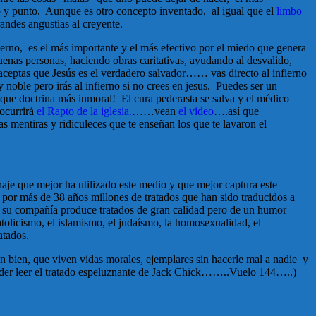
no y punto. Aunque es otro concepto inventado, al igual que el
limbo
randes angustias al creyente.
fierno, es el más importante y el más efectivo por el miedo que genera
uenas personas, haciendo obras caritativas, ayudando al desvalido,
eptas que Jesús es el verdadero salvador…… vas directo al infierno
y noble pero irás al infierno si no crees en jesus. Puedes ser un
y que doctrina más inmoral! El cura pederasta se salva y el médico
ocurrirá
el Rapto de la iglesia.
……vean
el video
….así que
mentiras y ridiculeces que te enseñan los que te lavaron el
onaje que mejor ha utilizado este medio y que mejor captura este
por más de 38 años millones de tratados que han sido traducidos a
ero su compañía produce tratados de gran calidad pero de un humor
atolicismo, el islamismo, el judaísmo, la homosexualidad, el
atados.
n bien, que viven vidas morales, ejemplares sin hacerle mal a nadie y
 poder leer el tratado espeluznante de Jack Chick……..Vuelo 144…..)