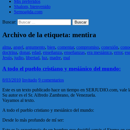
Mis preferidos
Shalom, bienvenido
Sernoajida.com
Buscar:
Archivo de la etiqueta: mentira
alma
,
angel
,
argumento
,
bien
,
comentar
,
compromiso
,
conexión
,
cono
doctrina
,
donar
,
edad
,
enseñanza
,
enseñanzas
,
era mesiánica
,
error
,
es
Jesús
,
judio
,
libertad
,
luz
,
madre
,
mal
A todo el pueblo cristiano y mesiánico del mundo:
8/03/2010
Invitado
9 comentarios
Este es un texto publicado hace un tiempo en SERJUDIO.com, vale la 
Su autor es el Sr. Alfredo Zambrano, de Venezuela.
Vayamos al texto.
A todo el pueblo cristiano y mesiánico del mundo:
Desde lo más profundo de mí ser:
Este es la experiencia de un hombre que decidió servir al Eterno en co