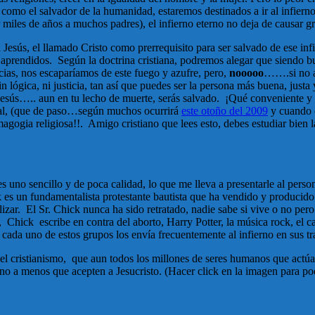
o como el salvador de la humanidad, estaremos destinados a ir al infier
r miles de años a muchos padres), el infierno eterno no deja de causar g
a Jesús, el llamado Cristo como prerrequisito para ser salvado de ese in
s aprendidos. Según la doctrina cristiana, podremos alegar que siendo b
cias, nos escaparíamos de este fuego y azufre, pero,
nooooo
…….si no ac
n lógica, ni justicia, tan así que puedes ser la persona más buena, justa 
 a Jesús….. aun en tu lecho de muerte, serás salvado. ¡Qué conveniente 
 final, (que de paso…según muchos ocurrirá
este otoño del 2009
y cuando 
a religiosa!!. Amigo cristiano que lees esto, debes estudiar bien las 
es uno sencillo y de poca calidad, lo que me lleva a presentarle al pers
es un fundamentalista protestante bautista que ha vendido y producido 
elizar. El Sr. Chick nunca ha sido retratado, nadie sabe si vive o no p
, Chick escribe en contra del aborto, Harry Potter, la música rock, el c
ada uno de estos grupos los envía frecuentemente al infierno en sus tr
el cristianismo, que aun todos los millones de seres humanos que actúa
ierno a menos que acepten a Jesucristo. (Hacer click en la imagen para