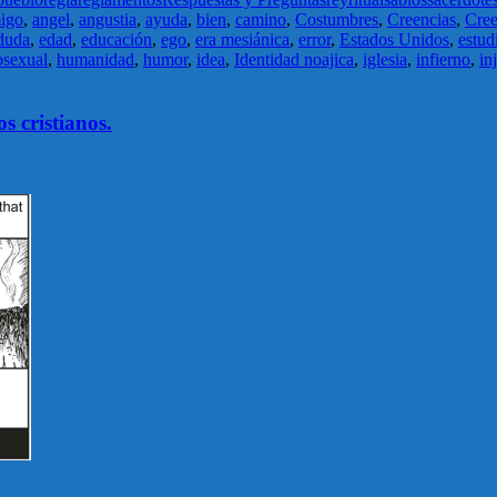
igo
,
angel
,
angustia
,
ayuda
,
bien
,
camino
,
Costumbres
,
Creencias
,
Cree
duda
,
edad
,
educación
,
ego
,
era mesiánica
,
error
,
Estados Unidos
,
estud
sexual
,
humanidad
,
humor
,
idea
,
Identidad noajica
,
iglesia
,
infierno
,
in
 cristianos.