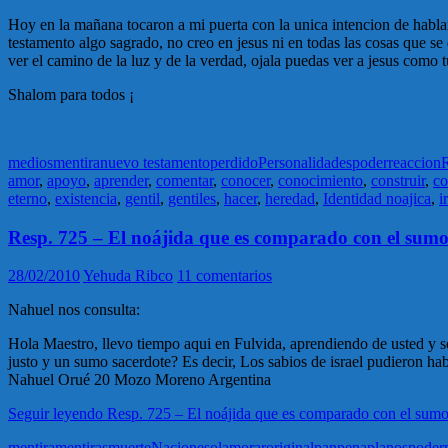
Hoy en la mañana tocaron a mi puerta con la unica intencion de habla
testamento algo sagrado, no creo en jesus ni en todas las cosas que se
ver el camino de la luz y de la verdad, ojala puedas ver a jesus como
Shalom para todos ¡
medios
mentira
nuevo testamento
perdido
Personalidades
poder
reaccion
R
amor
,
apoyo
,
aprender
,
comentar
,
conocer
,
conocimiento
,
construir
,
co
eterno
,
existencia
,
gentil
,
gentiles
,
hacer
,
heredad
,
Identidad noajica
,
i
Resp. 725 – El noájida que es comparado con el sumo
28/02/2010
Yehuda Ribco
11 comentarios
Nahuel nos consulta:
Hola Maestro, llevo tiempo aqui en Fulvida, aprendiendo de usted y se
justo y un sumo sacerdote? Es decir, Los sabios de israel pudieron ha
Nahuel Orué 20 Mozo Moreno Argentina
Seguir leyendo
Resp. 725 – El noájida que es comparado con el sumo
mentira
mentiras
muerte
Naciones
olam
orar
original
pan
pena
planos
poder