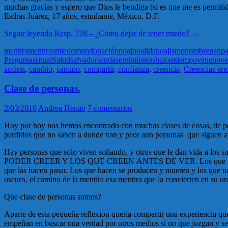
muchas gracias y espero que Dios le bendiga (si es que me es permitid
Esdras Juárez, 17 años, estudiante, México, D.F.
Seguir leyendo
Resp. 728 – ¿Cómo dejar de tener miedo?
→
mentira
mentiras
miedo
mundo
nación
noaj
noajida
noajismo
nombre
pan
p
Preguntas
ritual
Salud
salvador
senda
sentimiento
shalom
tiempo
veneno
ve
accion
,
cambio
,
camino
,
compartir
,
confianza
,
creencia
,
Creencias err
Clase de personas.
2/03/2010
Andrea Henao
7 comentarios
Hoy por hoy nos hemos encontrado con muchas clases de cosas, de pers
perdidos que no saben a donde van y peor aun personas que siguen a
Hay personas que solo viven soñando, y otros que le dan vida a los
PODER CREER Y LOS QUE CREEN ANTES DE VER. Los que te dan confia
que las hacen pasar. Los que hacen se producen y mueren y los que 
oscuro, el camino de la mentira esa mentira que la convierten en su u
Que clase de personas somos?
Aparte de esta pequeña reflexion queria compartir una experiencia que
empeñan en buscar una verdad por otros medios si no que juzgan y se