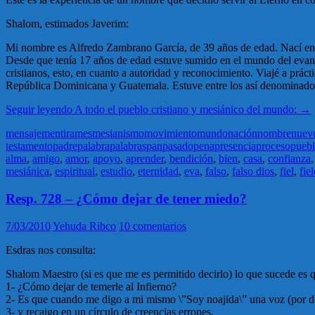
Shalom, estimados Javerim:
Mi nombre es Alfredo Zambrano García, de 39 años de edad. Nací en u
Desde que tenía 17 años de edad estuve sumido en el mundo del evange
cristianos, esto, en cuanto a autoridad y reconocimiento. Viajé a pr
República Dominicana y Guatemala. Estuve entre los así denominados
Seguir leyendo
A todo el pueblo cristiano y mesiánico del mundo:
→
mensaje
mentira
mes
mesianismo
movimiento
mundo
nación
nombre
nuev
testamento
padre
palabra
palabras
pan
pasado
pena
presencia
proceso
pueb
alma
,
amigo
,
amor
,
apoyo
,
aprender
,
bendición
,
bien
,
casa
,
confianza
mesiánica
,
espiritual
,
estudio
,
eternidad
,
eva
,
falso
,
falso dios
,
fiel
,
fiel
Resp. 728 – ¿Cómo dejar de tener miedo?
7/03/2010
Yehuda Ribco
10 comentarios
Esdras nos consulta:
Shalom Maestro (si es que me es permitido decirlo) lo que sucede es 
1- ¿Cómo dejar de temerle al Infierno?
2- Es que cuando me digo a mi mismo \”Soy noajida\” una voz (por decir
3- y recaigo en un círculo de creencias errones,