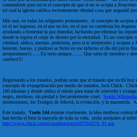
contundente para mi es el concepto de que si no se acepta a Jesucrist
(el cual la iglesia católica recientemente eliminó cosa que angustió po
Más aun, en todas las religiones protestantes, el concepto de aceptar 
en el ser ingenuo, en el que no lee, en el que no cuestiona los dogma
ayudando a fomentar la paz mundial, luchando por eliminar las injusti
donde te espera el crujir de dientes por la eternidad. Es un concepto si
criminal, sádico, asesino, pederasta, pero si te arrepientes y aceptas
honesto, bueno, y piadoso se freirá en ese infierno el día del juicio
arrepientanse!)……En serio amigos……. Que sarta de mentiras y demagogi
cerebro!!!!
Regresando a los tratados, podrán notar que el tratado que recibí hoy 
concepto de evangelización por medio de tratados, Jack Chick. Chick 
100 idiomas y donde utiliza el miedo para tratar de convertir y evang
negro, morboso, sin piedad y frecuentemente cruel.
Según Wikipedia
mormonismo, los Testigos de Jehová, la evolución, y la masonería. A c
Este tratado,
Vuelo 144
resume cruelmente, la idea morbosa central d
han hecho el bien la mayoría de toda su vida, serán arrojados al inf
http://www.chick.com/es/reading/tracts/0576/0576_01.asp