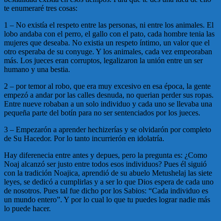
te enumeraré tres cosas:
1 – No existía el respeto entre las personas, ni entre los animales. El
lobo andaba con el perro, el gallo con el pato, cada hombre tenia las
mujeres que deseaba. No existia un respeto íntimo, un valor que el
otro esperaba de su conyuge. Y los animales, cada vez empeoraban
más. Los jueces eran corruptos, legalizaron la unión entre un ser
humano y una bestia.
2 – por temor al robo, que era muy excesivo en esa época, la gente
empezó a andar por las calles desnuda, no querian perder sus ropas.
Entre nueve robaban a un solo individuo y cada uno se llevaba una
pequeña parte del botín para no ser sentenciados por los jueces.
3 – Empezarón a aprender hechizerías y se olvidarón por completo
de Su Hacedor. Por lo tanto incurrierón en idolatría.
Hay diferenecia entre antes y depues, pero la pregunta es: ¿Como
Noaj alcanzó ser justo entre todos esos individuos? Pues él siguió
con la tradición Noajica, aprendió de su abuelo Metushelaj las siete
leyes, se dedicó a cumplirlas y a ser lo que Dios espera de cada uno
de nosotros. Pues tal fue dicho por los Sabios: “Cada individuo es
un mundo entero”. Y por lo cual lo que tu puedes lograr nadie más
lo puede hacer.