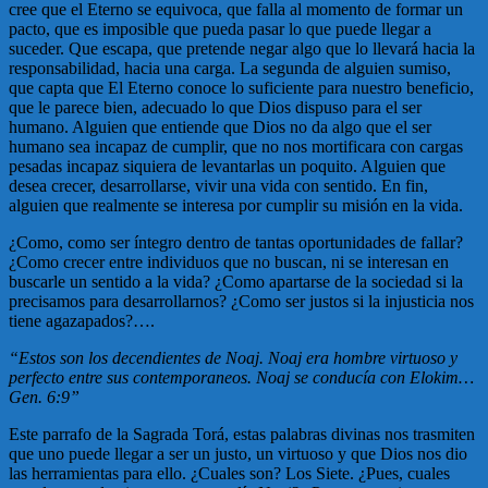
cree que el Eterno se equivoca, que falla al momento de formar un
pacto, que es imposible que pueda pasar lo que puede llegar a
suceder. Que escapa, que pretende negar algo que lo llevará hacia la
responsabilidad, hacia una carga. La segunda de alguien sumiso,
que capta que El Eterno conoce lo suficiente para nuestro beneficio,
que le parece bien, adecuado lo que Dios dispuso para el ser
humano. Alguien que entiende que Dios no da algo que el ser
humano sea incapaz de cumplir, que no nos mortificara con cargas
pesadas incapaz siquiera de levantarlas un poquito. Alguien que
desea crecer, desarrollarse, vivir una vida con sentido. En fin,
alguien que realmente se interesa por cumplir su misión en la vida.
¿Como, como ser íntegro dentro de tantas oportunidades de fallar?
¿Como crecer entre individuos que no buscan, ni se interesan en
buscarle un sentido a la vida? ¿Como apartarse de la sociedad si la
precisamos para desarrollarnos? ¿Como ser justos si la injusticia nos
tiene agazapados?….
“Estos son los decendientes de Noaj. Noaj era hombre virtuoso y
perfecto entre sus contemporaneos. Noaj se conducía con Elokim…
Gen. 6:9”
Este parrafo de la Sagrada Torá, estas palabras divinas nos trasmiten
que uno puede llegar a ser un justo, un virtuoso y que Dios nos dio
las herramientas para ello. ¿Cuales son? Los Siete. ¿Pues, cuales