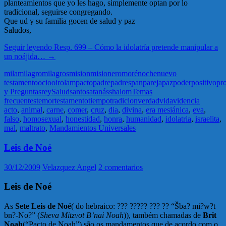
planteamientos que yo les hago, simplemente optan por lo
tradicional, seguirse congregando.
Que ud y su familia gocen de salud y paz
Saludos,
Seguir leyendo
Resp. 699 – Cómo la idolatría pretende manipular a
un noájida…
→
mila
milagro
milagros
mision
misionero
moré
noche
nuevo
testamento
ocio
oir
olam
pacto
padre
padres
pan
pareja
paz
poder
positivo
pro
y Preguntas
rey
Salud
santo
satanás
shalom
Temas
frecuentes
temor
testamento
tiempo
tradicion
verdad
vida
videncia
acto
,
animal
,
carne
,
comer
,
cruz
,
dia
,
divina
,
era mesiánica
,
eva
,
falso
,
homosexual
,
honestidad
,
honra
,
humanidad
,
idolatria
,
israelita
,
mal
,
maltrato
,
Mandamientos Universales
Leis de Noé
30/12/2009
Velazquez Angel
2 comentarios
Leis de Noé
As
Sete Leis de Noé
( do hebraico: ??? ????? ??? ?? “Šba? mi?w?t
bn?-No?” (
Sheva Mitzvot B’nai Noah
)), também chamadas de
Brit
Noah
(“Pacto de Noah”) são os mandamentos que de acordo com o