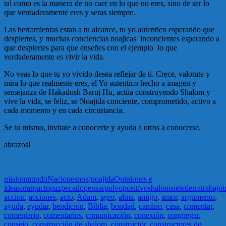
tal como es la manera de no caer en lo que no eres, sino de ser lo
que verdaderamente eres y seras siempre.
Las herramientas estan a tu alcance, tu yo autentico esperando que
despiertes, y muchas conciencias noajicas inconcientes esperando a
que despiertes para que enseñes con el ejemplo lo que
verdaderamente es vivir la vida.
No veas lo que tu yo vivido desea reflejar de ti. Crece, valorate y
mira lo que realmente eres, el Yo autentico hecho a imagen y
semejanza de Hakadosh Baruj Hu, actúa construyendo Shalom y
vive la vida, se feliz, se Noajida conciente, comprometido, activo a
cada momento y en cada circustancia.
Se tu mismo, invitate a conocerte y ayuda a otros a conocerse.
abrazos!
mision
mundo
Naciones
noaj
noajida
Opiniones e
ideas
orar
pacto
paz
pecado
pensar
polvo
positivo
shalom
siete
tierra
trabajo
t
accion
,
acciones
,
acto
,
Adam
,
agro
,
alma
,
amigo
,
amor
,
argumento
,
ayuda
,
ayudar
,
bendición
,
Biblia
,
bondad
,
camino
,
casa
,
comentar
,
comentario
,
comentarios
,
comunicación
,
conexión
,
congregar
,
consejo
,
construcción de shalom
,
constructor
,
constructores de