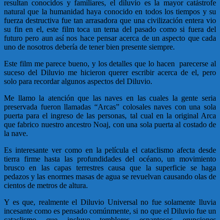
resultan conocidos y familiares, el diluvio es la mayor catástrofe
natural que la humanidad haya conocido en todos los tiempos y su
fuerza destructiva fue tan arrasadora que una civilización entera vio
su fin en el, este film toca un tema del pasado como si fuera del
futuro pero aun así nos hace pensar acerca de un aspecto que cada
uno de nosotros debería de tener bien presente siempre.
Este film me parece bueno, y los detalles que lo hacen parecerse al
suceso del Diluvio me hicieron querer escribir acerca de el, pero
solo para recordar algunos aspectos del Diluvio.
Me llamo la atención que las naves en las cuales la gente seria
preservada fueron llamadas “Arcas” colosales naves con una sola
puerta para el ingreso de las personas, tal cual en la original Arca
que fabrico nuestro ancestro Noaj, con una sola puerta al costado de
la nave.
Es interesante ver como en la película el cataclismo afecta desde
tierra firme hasta las profundidades del océano, un movimiento
brusco en las capas terrestres causa que la superficie se haga
pedazos y las enormes masas de agua se revuelvan causando olas de
cientos de metros de altura.
Y es que, realmente el Diluvio Universal no fue solamente lluvia
incesante como es pensado comúnmente, si no que el Diluvio fue un
cataclismo que incluyo temblores espantosos erupciones