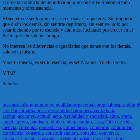
acorde la conducta de un individuo que construye Shalom a todo
momento y circunstancia.
El secreto de ser lo que eres esta en sacar lo que eres. Sin importar
que dirán los demás, sin sentirte deprimido, sin sentirte solo por
estar luchando por tu esencia y aún más, luchando por crecer en el
Pacto que Dios tiene contigo.
No interesa las diferencias o igualdades que tienes con los demás,
solo sé tu mismo.
Y ser tu mismo, es ser tu esencia, es ser Noajida. Yo elijo serlo:
Y Tú?
Saludos!
mes
mesianismo
mundo
noaj
noajida
orar
pacto
palabra
palabras
pasado
pol
con Dios
ritual
Salud
secreto
sentido
shalom
tierra
verdad
vida
accion
,
acciones
,
actitud
,
acto
,
Actualidad y sociedad
,
alma
,
amor
,
angel
,
apoyo
,
bautismo
,
bíblico
,
bien
,
camino
,
casa
,
Ciclo de vida
,
ciencia
,
comentar
,
comentario
,
comentarios
,
compartir
,
comunidad
,
conciencia
,
construir
,
construir shalom
,
consulta
,
conversar
,
creencia
,
Creencias erroneas
,
cristiano
,
cristo
,
cruz
,
Dios
,
duda
,