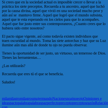
Si crees que en la sociedad actual es imposible crecer o llevar a la
práctica los siete preceptos. Recuerda a tu ancestro, aquel que luchó
por la causa divina, aquel que vivió en una sociedad mucho peor y
aún así se mantuvo firme. Aquel que logró que el mundo subsista,
aquel que te esta esperando en los cielos para que lo acompañes.
Aquel que fue justo entre sus contemporaneos, ¿Cuanto crees que lo
hubiera sido entre nosotros?
El pacto sigue vigente, así como todavía existen individuos que
traen oscuridad al mundo. Toma las siete antorchas y haz que su Luz
ilumine aún mas allá de donde tu ojo no pueda observar.
Tienes la oportunidad de ser justo, un virtuoso, un temeroso de Dios.
Tienes las herramientas…
¿Las utilizarás?
Recuerda que eres tú el que se beneficia.
Saludos!
mila
milagro
milagros
mujer
mundo
Naciones
noaj
noe
ojo
Opiniones e
ideas
pacto
palabra
palabras
paz
perfecto
precepto
preceptos
razón
Relació
con