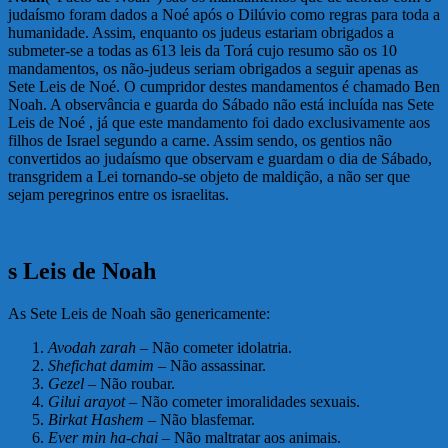
judaísmo foram dados a Noé após o Dilúvio como regras para toda a
humanidade. Assim, enquanto os judeus estariam obrigados a
submeter-se a todas as 613 leis da Torá cujo resumo são os 10
mandamentos, os não-judeus seriam obrigados a seguir apenas as
Sete Leis de Noé. O cumpridor destes mandamentos é chamado Ben
Noah. A observância e guarda do Sábado não está incluída nas Sete
Leis de Noé , já que este mandamento foi dado exclusivamente aos
filhos de Israel segundo a carne. Assim sendo, os gentios não
convertidos ao judaísmo que observam e guardam o dia de Sábado,
transgridem a Lei tornando-se objeto de maldição, a não ser que
sejam peregrinos entre os israelitas.
s Leis de Noah
As Sete Leis de Noah são genericamente:
Avodah zarah
– Não cometer idolatria.
Shefichat damim
– Não assassinar.
Gezel
– Não roubar.
Gilui arayot
– Não cometer imoralidades sexuais.
Birkat Hashem
– Não blasfemar.
Ever min ha-chai
– Não maltratar aos animais.