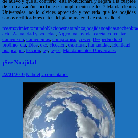
de nuevo y que al contrario, esta evolucionara y llegara a la cúspide
de su realización mediante el cumplimiento de los 7 Mandamientos
Universales, no lo olvides apreciado y recuerda que los noajidas
somos rectificadores natos del plano material de esta realidad.
mes
movimiento
mundo
Naciones
natural
noaj
noajida
noajidas
noche
obra
acto
,
Actualidad y sociedad
,
Argentina
,
ayuda
,
careta
,
comentar
,
comentario
,
comentarios
,
compromiso
,
crecer
,
Despertando al
projimo
,
dia
,
Dios
,
ego
,
eleccion
,
espiritual
,
humanidad
,
Identidad
noajica
,
ira
,
leccion
,
ley
,
leyes
,
Mandamientos Universales
¡Ser Noajida!
22/01/2010
Nahuel
7 comentarios