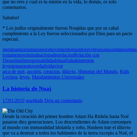
que no eres y cual es tu misión en la vida, lo demás, es solo
comentarios.
Saludos!
* Los judíos originalmente fueron Noajidas que por su cabal
cumplimiento a la Ley fueron seleccionados por Dios para un pacto
especial.
mentira
mision
misionero
movimiento
mundo
niveles
noaj
noajida
noajidas
testamento
original
pacto
padre
relacion
Relación con
Dios
religión
responsabilidad
ritual
Salud
siete
siete
leyes
testamento
verdad
vida
vivir
arca de noé
,
arcoiris
,
creacion
,
diluvio
,
Historias del Mundo
,
Kids
Lectura
,
leyes
,
Mandamientos Universales
La historia de Noaj
17/01/2010
noajikids
Deja un comentario
Desde la creación del primer hombre Adam Ha Rishón hasta Noé
pasaron diez generaciones. Los descendientes de Adam corrompen
al mundo con immoralidad idolatría y robo, Hashem trae el diluvio
que va a destruir a todos los habitantes de la tierra excepto a Noé, el