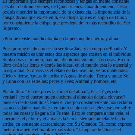
Es importante que siempre reconozcas y tengas en mente constante
el saber de donde vienes, de Quien vienes. Cuando entiendas esto
podrás entender la importancia de tu existencia, la importancia de la
chispa divina que existe en ti, esa chispa que es el soplo de Dios y
por consiguiente la chispa que proviene de lo más recóndito del Ser
Supremo.
¿Porque existe una dicotomía en la persona de cuerpo y alma?
Pues porque el alma necesita ser desafiada y el cuerpo refinado. Y
nuestra misión es unir estos dos aspectos que existen en el individuo.
Si observas el mundo, hay una dicotomía en todas las cosas. En un
libro están las letras y detrás las ideas, en el mundo esta lo material y
lo espiritual. Si observas el relato de la Creación, veras dualidades:
Cielo y tierra; Aguas de arriba y Aguas de abajo; Tierra y agua; Sol
y Luna con las estrellas; peces y aves; Animal y hombre, etc.
Platón dijo: “El cuerpo es la cárcel del alma.”¿Es así? ¿es esto
verdad? ¿es el cuerpo quien encierra al alma sin dejarla elevarse?,
pues en cierto sentido sí. Pues el cuerpo constantemente nos reclama
las necesidades materiales, en tanto el alma desea elevarse por sobre
todas las cosas y llegar a Su Fuente. Esto se compara a una vela, el
cuerpo es el pábilo y el alma es la llama, siempre anhelante hacia
arriba, en constante acercamiento con Su Creador. Tal como expreso
metafóricamente el hombre más sabio: “Lámpara de Dios es el
espíritu del hombre…Prov. 20:27.”