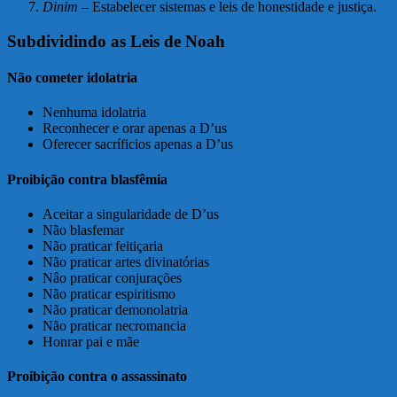
Dinim
– Estabelecer sistemas e leis de honestidade e justiça.
Subdividindo as Leis de Noah
Não cometer idolatria
Nenhuma idolatria
Reconhecer e orar apenas a D’us
Oferecer sacríficios apenas a D’us
Proibição contra blasfêmia
Aceitar a singularidade de D’us
Não blasfemar
Não praticar feitiçaria
Não praticar artes divinatórias
Nâo praticar conjurações
Não praticar espiritismo
Não praticar demonolatria
Não praticar necromancia
Honrar pai e mãe
Proibição contra o assassinato