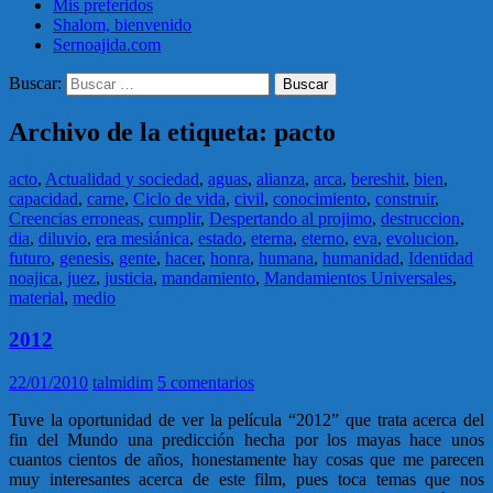
Mis preferidos
Shalom, bienvenido
Sernoajida.com
Buscar:
Archivo de la etiqueta: pacto
acto
,
Actualidad y sociedad
,
aguas
,
alianza
,
arca
,
bereshit
,
bien
,
capacidad
,
carne
,
Ciclo de vida
,
civil
,
conocimiento
,
construir
,
Creencias erroneas
,
cumplir
,
Despertando al projimo
,
destruccion
,
dia
,
diluvio
,
era mesiánica
,
estado
,
eterna
,
eterno
,
eva
,
evolucion
,
futuro
,
genesis
,
gente
,
hacer
,
honra
,
humana
,
humanidad
,
Identidad
noajica
,
juez
,
justicia
,
mandamiento
,
Mandamientos Universales
,
material
,
medio
2012
22/01/2010
talmidim
5 comentarios
Tuve la oportunidad de ver la película “2012” que trata acerca del
fin del Mundo una predicción hecha por los mayas hace unos
cuantos cientos de años, honestamente hay cosas que me parecen
muy interesantes acerca de este film, pues toca temas que nos