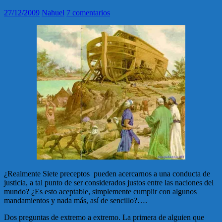
27/12/2009
Nahuel
7 comentarios
¿Realmente Siete preceptos pueden acercarnos a una conducta de
justicia, a tal punto de ser considerados justos entre las naciones del
mundo? ¿Es esto aceptable, simplemente cumplir con algunos
mandamientos y nada más, así de sencillo?….
Dos preguntas de extremo a extremo. La primera de alguien que