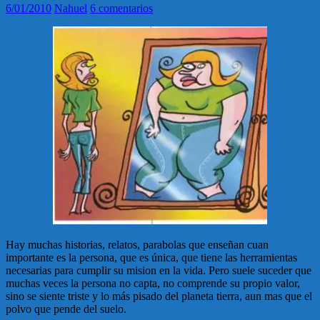
6/01/2010
Nahuel
6 comentarios
Hay muchas historias, relatos, parabolas que enseñan cuan
importante es la persona, que es única, que tiene las herramientas
necesarias para cumplir su mision en la vida. Pero suele suceder que
muchas veces la persona no capta, no comprende su propio valor,
sino se siente triste y lo más pisado del planeta tierra, aun mas que el
polvo que pende del suelo.