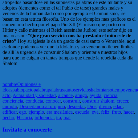
atropellos basandose en las supuestas palabras de este mutante y su
adeptos (dementes como el tal Pablo de tarso) grandes males y
venenos de la humanidad como por ejemplo el Comunismo, se
basan en esta tetrica filosofia. Uno de los ejemplos mas graficos es el
comentario hecho por el papa Pio XII (El mismo que pacto con
Hitler y callo mientras el Reich asesinaba Judios) este señor dijo en
una ocasion: “
Que gran servicio nos ha prestado el mito este de
cristo”
Hoy su iglesia le da un grado de casi santo o Venerable, aqui
es donde podemos ver que la idolatria y su veneno no tienen limites,
de alli la urgencia de construir Shalom y orientar a nuestros hijos
para que no caigan en tantas trampas que tiende la rebeldia cada dia.
Shalom
nombre
Opiniones e
ideas
pablo
pacto
palabra
palabras
santo
servicio
shalom
tarso
tiempo
venen
acto
,
Actualidad y sociedad
,
alcance
,
amigo
,
ayuda
,
ciencia
,
conciencia
,
conducta
,
conocer
,
construir
,
construir shalom
,
crecer
,
cumplir
,
Despertando al projimo
,
despertar
,
Dios
,
divina
,
edad
,
edificar
,
ego
,
ejemplo
,
era mesiánica
,
escuela
,
eva
,
feliz
,
fruto
,
hacer
,
hecho
,
Historia
,
influencia
,
ira
,
mal
Invitate a conocerte