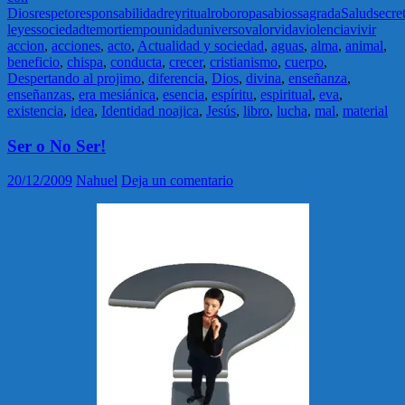
Dios
respeto
responsabilidad
rey
ritual
robo
ropa
sabios
sagrada
Salud
secre
leyes
sociedad
temor
tiempo
unidad
universo
valor
vida
violencia
vivir
accion
,
acciones
,
acto
,
Actualidad y sociedad
,
aguas
,
alma
,
animal
,
beneficio
,
chispa
,
conducta
,
crecer
,
cristianismo
,
cuerpo
,
Despertando al projimo
,
diferencia
,
Dios
,
divina
,
enseñanza
,
enseñanzas
,
era mesiánica
,
esencia
,
espíritu
,
espiritual
,
eva
,
existencia
,
idea
,
Identidad noajica
,
Jesús
,
libro
,
lucha
,
mal
,
material
Ser o No Ser!
20/12/2009
Nahuel
Deja un comentario