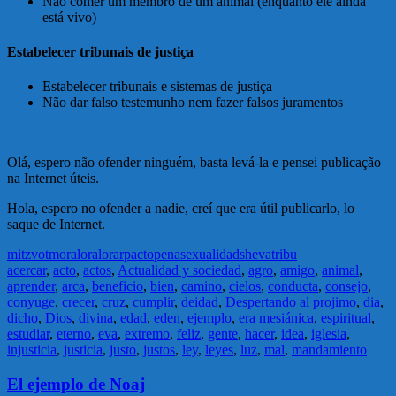
Não comer um membro de um animal (enquanto ele ainda
está vivo)
Estabelecer tribunais de justiça
Estabelecer tribunais e sistemas de justiça
Não dar falso testemunho nem fazer falsos juramentos
Olá, espero não ofender ninguém, basta levá-la e pensei publicação
na Internet úteis.
Hola, espero no ofender a nadie, creí que era útil publicarlo, lo
saque de Internet.
mitzvot
moral
oral
orar
pacto
pena
sexualidad
sheva
tribu
acercar
,
acto
,
actos
,
Actualidad y sociedad
,
agro
,
amigo
,
animal
,
aprender
,
arca
,
beneficio
,
bien
,
camino
,
cielos
,
conducta
,
consejo
,
conyuge
,
crecer
,
cruz
,
cumplir
,
deidad
,
Despertando al projimo
,
dia
,
dicho
,
Dios
,
divina
,
edad
,
eden
,
ejemplo
,
era mesiánica
,
espiritual
,
estudiar
,
eterno
,
eva
,
extremo
,
feliz
,
gente
,
hacer
,
idea
,
iglesia
,
injusticia
,
justicia
,
justo
,
justos
,
ley
,
leyes
,
luz
,
mal
,
mandamiento
El ejemplo de Noaj