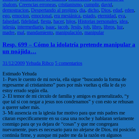
shalom
,
Creencias erroneas
,
cristianismo
,
cumplir
,
david
,
demostracion
,
Despertando al projimo
,
dia
,
dicho
,
Dios
,
edad
,
eden
,
ego
,
emocion
,
emocional
,
era mesiánica
,
estado
,
eternidad
,
eva
,
falsedad
,
fidelidad
,
fiesta
,
hacer
,
hijos
,
Historias personales
,
idea
,
iglesia
,
intermediario
,
isaac
,
jacob
,
Jesús
,
job
,
libro
,
libros
,
luz
,
madre
,
mal
,
mandamiento
,
manipulación
,
manipular
Resp. 699 – Cómo la idolatría pretende manipular a
un noájida…
31/12/2009
Yehuda Ribco
5 comentarios
Estimado Yehuda
1- Pues le cuento de mi novia, ella sigue “buscando la forma de
regresarme al cristianismo” pues por más vueltas q ella le da yo
estoy errado según ella.
2- El temor de mi circulo de familia y amigos es generalizado, “y
que tal si con negar a jesus nos condenamos” y con esto se rehusan
a querer saber más.
3- Mi ausencia en la iglesia fue motivo para que mis padres me
citaran especificamente en su casa una noche y hablaran seriamente
conmigo para qe ya dejara de “cosas” y que me congregara
nuevamente, pues es necesario para no alejarse de Dios, mi posición
continúa firme, y aunque mi padre me da la razón en algunos