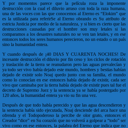
Y por momentos parece que la película roza la imponente
destrucción con la cual el diluvio arraso con toda la raza humana,
una de las voces con las que conocemos al Eterno es “Elokim” que
es la utilizada para referirSe al Eterno obrando es Su atributo de
estricta Justicia por medio de la naturaleza, y si bien es cierto que las
destrucciones causadas por el hombre son muy letales si las
comparamos a los desastres naturales no se ven tan letales, y en ese
entonces todos los seres humanos perecieron, no un estado o un país
sino la humanidad entera.
Y cuando después de ¡40 DIAS Y CUARENTA NOCHES! De
incesante destrucción el diluvio por fin ceso y los ciclos de rotación
y traslación de la tierra se reanudaron pero las aguas prevalecían y
ya todo ser vivo había dejado este mundo, hombres y bestias habían
dejado de existir solo Noaj quedo junto con su familia, el mundo
como lo conocían en ese entonces había dejado de existir, cada ser
vivo que caminaba por la tierra había dejado de existir pues tal fue el
decreto de Supremo Juez y la sentencia ya se había postergado por
120 años, la humanidad entera ya vio su fin una vez.
Después de que todo había perecido y que las agua descendieron y
la sentencia había sido ejecutada, Noaj desciende del arca hace una
ofrenda y el Todopoderoso la percibe de olor grato, entonces el
Creador “dice” en Su corazón que no volverá a golpear a “todo” ser
vivo como en ese entonces, la palabra del Eterno que indica que no