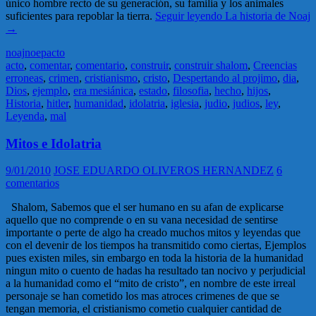
único hombre recto de su generación, su familia y los animales
suficientes para repoblar la tierra.
Seguir leyendo
La historia de Noaj
→
noaj
noe
pacto
acto
,
comentar
,
comentario
,
construir
,
construir shalom
,
Creencias
erroneas
,
crimen
,
cristianismo
,
cristo
,
Despertando al projimo
,
dia
,
Dios
,
ejemplo
,
era mesiánica
,
estado
,
filosofia
,
hecho
,
hijos
,
Historia
,
hitler
,
humanidad
,
idolatria
,
iglesia
,
judio
,
judios
,
ley
,
Leyenda
,
mal
Mitos e Idolatria
9/01/2010
JOSE EDUARDO OLIVEROS HERNANDEZ
6
comentarios
Shalom, Sabemos que el ser humano en su afan de explicarse
aquello que no comprende o en su vana necesidad de sentirse
importante o perte de algo ha creado muchos mitos y leyendas que
con el devenir de los tiempos ha transmitido como ciertas, Ejemplos
pues existen miles, sin embargo en toda la historia de la humanidad
ningun mito o cuento de hadas ha resultado tan nocivo y perjudicial
a la humanidad como el “mito de cristo”, en nombre de este irreal
personaje se han cometido los mas atroces crimenes de que se
tengan memoria, el cristianismo cometio cualquier cantidad de