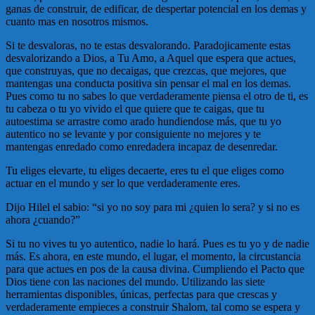
ganas de construir, de edificar, de despertar potencial en los demas y
cuanto mas en nosotros mismos.
Si te desvaloras, no te estas desvalorando. Paradojicamente estas
desvalorizando a Dios, a Tu Amo, a Aquel que espera que actues,
que construyas, que no decaigas, que crezcas, que mejores, que
mantengas una conducta positiva sin pensar el mal en los demas.
Pues como tu no sabes lo que verdaderamente piensa el otro de ti, es
tu cabeza o tu yo vivido el que quiere que te caigas, que tu
autoestima se arrastre como arado hundiendose más, que tu yo
autentico no se levante y por consiguiente no mejores y te
mantengas enredado como enredadera incapaz de desenredar.
Tu eliges elevarte, tu eliges decaerte, eres tu el que eliges como
actuar en el mundo y ser lo que verdaderamente eres.
Dijo Hilel el sabio: “si yo no soy para mi ¿quien lo sera? y si no es
ahora ¿cuando?”
Si tu no vives tu yo autentico, nadie lo hará. Pues es tu yo y de nadie
más. Es ahora, en este mundo, el lugar, el momento, la circustancia
para que actues en pos de la causa divina. Cumpliendo el Pacto que
Dios tiene con las naciones del mundo. Utilizando las siete
herramientas disponibles, únicas, perfectas para que crescas y
verdaderamente empieces a construir Shalom, tal como se espera y