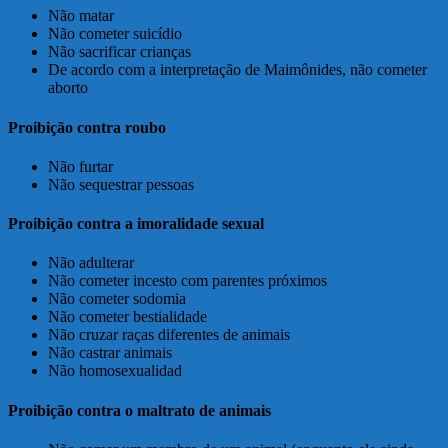
Não matar
Não cometer suicídio
Não sacrificar crianças
De acordo com a interpretação de Maimônides, não cometer
aborto
Proibição contra roubo
Não furtar
Não sequestrar pessoas
Proibição contra a imoralidade sexual
Não adulterar
Não cometer incesto com parentes próximos
Não cometer sodomia
Não cometer bestialidade
Não cruzar raças diferentes de animais
Não castrar animais
Não homosexualidad
Proibição contra o maltrato de animais