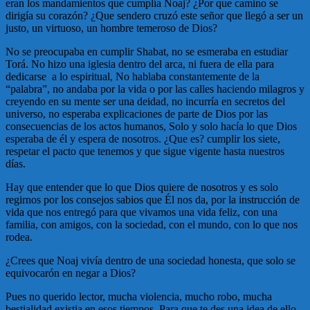
eran los mandamientos que cumplía Noaj? ¿Por que camino se
dirigía su corazón? ¿Que sendero cruzó este señor que llegó a ser un
justo, un virtuoso, un hombre temeroso de Dios?
No se preocupaba en cumplir Shabat, no se esmeraba en estudiar
Torá. No hizo una iglesia dentro del arca, ni fuera de ella para
dedicarse a lo espiritual, No hablaba constantemente de la
“palabra”, no andaba por la vida o por las calles haciendo milagros y
creyendo en su mente ser una deidad, no incurría en secretos del
universo, no esperaba explicaciones de parte de Dios por las
consecuencias de los actos humanos, Solo y solo hacía lo que Dios
esperaba de él y espera de nosotros. ¿Que es? cumplir los siete,
respetar el pacto que tenemos y que sigue vigente hasta nuestros
días.
Hay que entender que lo que Dios quiere de nosotros y es solo
regirnos por los consejos sabios que Él nos da, por la instrucción de
vida que nos entregó para que vivamos una vida feliz, con una
familia, con amigos, con la sociedad, con el mundo, con lo que nos
rodea.
¿Crees que Noaj vivía dentro de una sociedad honesta, que solo se
equivocarón en negar a Dios?
Pues no querido lector, mucha violencia, mucho robo, mucha
bestialidad existia en esos tiempos. Para que te des una idea de ello