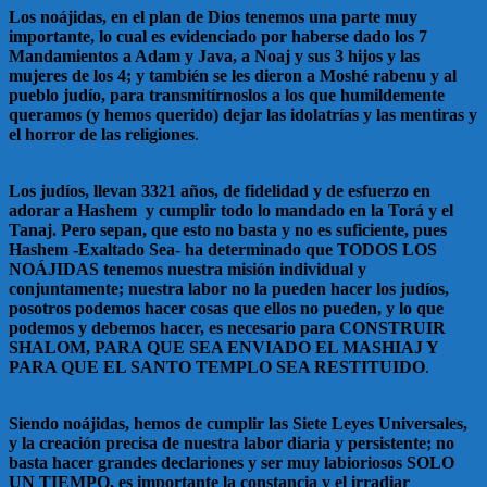
Los noájidas, en el plan de Dios tenemos una parte muy
importante, lo cual es evidenciado por haberse dado los 7
Mandamientos a Adam y Java, a Noaj y sus 3 hijos y las
mujeres de los 4; y también se les dieron a Moshé rabenu y al
pueblo judío, para transmitírnoslos a los que humildemente
queramos (y hemos querido) dejar las idolatrías y las mentiras y
el horror de las religiones
.
Los judíos, llevan 3321 años, de fidelidad y de esfuerzo en
adorar a Hashem y cumplir todo lo mandado en la Torá y el
Tanaj. Pero sepan, que esto no basta y no es suficiente, pues
Hashem -Exaltado Sea- ha determinado que TODOS LOS
NOÁJIDAS tenemos nuestra misión individual y
conjuntamente; nuestra labor no la pueden hacer los judíos,
posotros podemos hacer cosas que ellos no pueden, y lo que
podemos y debemos hacer, es necesario para CONSTRUIR
SHALOM, PARA QUE SEA ENVIADO EL MASHIAJ Y
PARA QUE EL SANTO TEMPLO SEA RESTITUIDO
.
Siendo noájidas, hemos de cumplir las Siete Leyes Universales,
y la creación precisa de nuestra labor diaria y persistente; no
basta hacer grandes declariones y ser muy labioriosos SOLO
UN TIEMPO, es importante la constancia y el irradiar