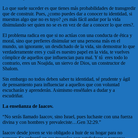
Lo que suele suceder es que tienes más probabilidades de transgredir
que de construir. Pues, ¿como puedes dar a conocer tu identidad, si
muestras algo que no es tuyo? ¿es más fácil andar por la vida
disimulando ser quien no se es en vez de dar a conocer lo que eres?.
El problema radica en que si no actúas con una conducta de ética y
moral, sino que prefieres disimular ser una persona más en el
mundo, un ignorante, un desdichado de la vida, sin demostrar lo que
verdaderamente eres y cuál es nuestro papel en la vida, te vuelves
cómplice de aquellos que influencian para mal. Y tú eres todo lo
contrario, eres un Noajida, un siervo de Dios, un constructor de
Shalom.
Sin embargo no todos deben saber tu identidad, sé prudente y ágil
de pensamiento para influenciar a aquellos que con voluntad
escucharán y aprenderán. Asimismo enséñales a dudar y a
escudriñar.
La enseñanza de Iaacov.
“No serás llamado Iaacov, sino Israel, pues luchaste con una fuerza
divina y con hombres y prevaleciste…Gen 32:29.”
Iaacov desde joven se vio obligado a huir de su hogar para no