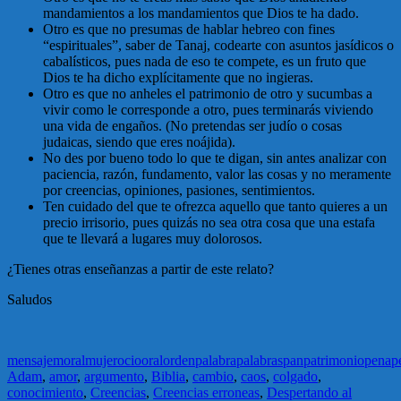
mandamientos a los mandamientos que Dios te ha dado.
Otro es que no presumas de hablar hebreo con fines
“espirituales”, saber de Tanaj, codearte con asuntos jasídicos o
cabalísticos, pues nada de eso te compete, es un fruto que
Dios te ha dicho explícitamente que no ingieras.
Otro es que no anheles el patrimonio de otro y sucumbas a
vivir como le corresponde a otro, pues terminarás viviendo
una vida de engaños. (No pretendas ser judío o cosas
judaicas, siendo que eres noájida).
No des por bueno todo lo que te digan, sin antes analizar con
paciencia, razón, fundamento, valor las cosas y no meramente
por creencias, opiniones, pasiones, sentimientos.
Ten cuidado del que te ofrezca aquello que tanto quieres a un
precio irrisorio, pues quizás no sea otra cosa que una estafa
que te llevará a lugares muy dolorosos.
¿Tienes otras enseñanzas a partir de este relato?
Saludos
mensaje
moral
mujer
ocio
oral
orden
palabra
palabras
pan
patrimonio
pena
p
Adam
,
amor
,
argumento
,
Biblia
,
cambio
,
caos
,
colgado
,
conocimiento
,
Creencias
,
Creencias erroneas
,
Despertando al