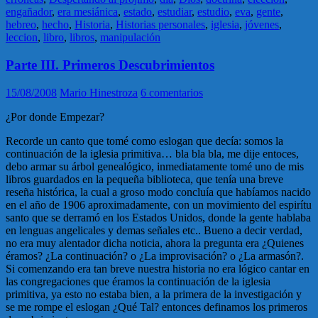
engañador
,
era mesiánica
,
estado
,
estudiar
,
estudio
,
eva
,
gente
,
hebreo
,
hecho
,
Historia
,
Historias personales
,
iglesia
,
jóvenes
,
leccion
,
libro
,
libros
,
manipulación
Parte III. Primeros Descubrimientos
15/08/2008
Mario Hinestroza
6 comentarios
¿Por donde Empezar?
Recorde un canto que tomé como eslogan que decía: somos la
continuación de la iglesia primitiva… bla bla bla, me dije entoces,
debo armar su árbol genealógico, inmediatamente tomé uno de mis
libros guardados en la pequeña biblioteca, que tenía una breve
reseña histórica, la cual a groso modo concluía que habíamos nacido
en el año de 1906 aproximadamente, con un movimiento del espirítu
santo que se derramó en los Estados Unidos, donde la gente hablaba
en lenguas angelicales y demas señales etc.. Bueno a decir verdad,
no era muy alentador dicha noticia, ahora la pregunta era ¿Quienes
éramos? ¿La continuación? o ¿La improvisación? o ¿La armasón?.
Si comenzando era tan breve nuestra historia no era lógico cantar en
las congregaciones que éramos la continuación de la iglesia
primitiva, ya esto no estaba bien, a la primera de la investigación y
se me rompe el eslogan ¿Qué Tal? entonces definamos los primeros