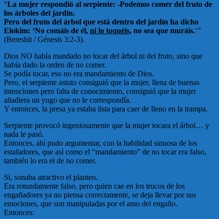
“
La mujer respondió al serpiente: -Podemos comer del fruto de
los árboles del jardín.
Pero del fruto del árbol que está dentro del jardín ha dicho
Elokim: ‘No comáis de él,
ni lo toquéis,
no sea que muráis.
‘”
(Bereshit / Génesis 3:2-3).
Dios NO había mandado no tocar del árbol ni del fruto, sino que
había dado la orden de no comer.
Se podía tocar, eso no era mandamiento de Dios.
Pero, el serpiente astuto consiguió que la mujer, llena de buenas
intenciones pero falta de conocimiento, consiguió que la mujer
añadiera un yugo que no le correspondía.
Y entonces, la presa ya estaba lista para caer de lleno en la trampa.
Serpiente provocó ingeniosamente que la mujer tocara el árbol… y
nada le pasó.
Entonces, ahí pudo argumentar, con la habilidad sinuosa de los
estafadores, que así como el “mandamiento” de no tocar era falso,
también lo era el de no comer.
Sí, sonaba atractivo el planteo.
Era rotundamente falso, pero quien cae en los trucos de los
engañadores ya no piensa correctamente, se deja llevar por sus
emociones, que son manipuladas por el amo del engaño.
Entonces: