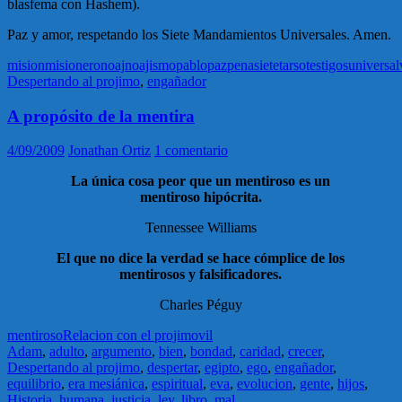
blasfema con Hashem).
Paz y amor, respetando los Siete Mandamientos Universales. Amen.
mision
misionero
noaj
noajismo
pablo
paz
pena
siete
tarso
testigos
universal
Despertando al projimo
,
engañador
A propósito de la mentira
4/09/2009
Jonathan Ortiz
1 comentario
La única cosa peor que un mentiroso es un
mentiroso hipócrita.
Tennessee Williams
El que no dice la verdad se hace cómplice de los
mentirosos y falsificadores.
Charles Péguy
mentiroso
Relacion con el projimo
vil
Adam
,
adulto
,
argumento
,
bien
,
bondad
,
caridad
,
crecer
,
Despertando al projimo
,
despertar
,
egipto
,
ego
,
engañador
,
equilibrio
,
era mesiánica
,
espiritual
,
eva
,
evolucion
,
gente
,
hijos
,
Historia
,
humana
,
justicia
,
ley
,
libro
,
mal