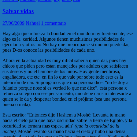
Salvar vidas
27/06/2009
Nahuel
1 comentario
Hay algo que refuerza la bondad en el mundo muy fuertemente, ese
algo es la caridad. Algunos tienen muchisimas posibilidades de
ejecutarla y otros no.No hay que preocuparse si uno no puede dar,
pues D-os conoce las posibilidades de cada uno.
Ahora en la actualidad es muy dificil saber a quien dar, pues hay
chicos que piden pero estan manejados por adultos que satisfacen
sus deseos y no el hambre de los niños. Hay gente mentirosa,
engañadora, etc etc. en fin lo que vale por sobre todo esto es la
intención de dar. Supongamos que una persona dice: “no le doy a
fulanito porque nose si es verdad lo que me dice”, esta persona x
refuerza su ego con ese pensamiento, uno debe dar sin interesarle a
quien se le da y despertar bondad en el prójimo (sea una persona
buena o mala).
Esta escrito: “Entonces dijo Hashem a Moshé:´Levanta tu mano
hacia el cielo para que haya oscuridad sobre la tierra de Egipto, y la
oscuridad se tornara mas espesa aún´
(que la oscuridad de la
noche).
Moshé levanto su mano hacia el cielo y hubo una densa
oscuridad en toda la tierra de Egipto, durante tres días. Nadie pudo