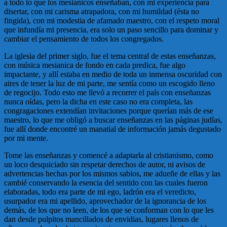
a todo lo que los mesianicos enseñaban, con mi experiencia para
disertar, con mi carisma atrapadora, con mi humildad (ésta no
fingida), con mi modestia de afamado maestro, con el respeto moral
que infundía mi presencia, era solo un paso sencillo para dominar y
cambiar el pensamiento de todos los congregados.
La iglesia del primer siglo, fue el tema central de estas enseñanzas,
con música mesianica de fondo en cada predica, fue algo
impactante, y allí estaba en medio de toda un inmensa oscuridad con
aires de tener la luz de mi parte, me sentía como un escogido lleno
de regocijo. Todo esto me llevó a recorrer el país con enseñanzas
nunca oídas, pero la dicha en este caso no era completa, las
congragaciones extendían invitaciones porque querían más de ese
maestro, lo que me obligó a buscar enseñanzas en las páginas judías,
fue allí donde encontré un manatial de información jamás degustado
por mi mente.
Tome las enseñanzas y comencé a adaptarla al cristianismo, como
un loco desquiciado sin respetar derechos de autor, ni avisos de
advertencias hechas por los mismos sabios, me adueñe de ellas y las
cambié conservando la esencia del sentido con las cuales fueron
elaboradas, todo era parte de mi ego, ladrón era el veredicto,
usurpador era mi apellido, aprovechador de la ignorancia de los
demás, de los que no leen, de los que se conforman con lo que les
dan desde pulpitos mancillados de envidias, lugares llenos de