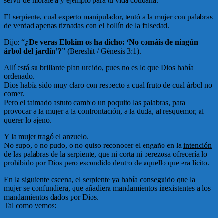
servir de moraleja y ejemplo para tu vida cotidana.
El serpiente, cual experto manipulador, tentó a la mujer con palabras
de verdad apenas tiznadas con el hollín de la falsedad.
Dijo: “
¿De veras Elokim os ha dicho: ‘No comáis de ningún
árbol del jardín’?
” (Bereshit / Génesis 3:1).
Allí está su brillante plan urdido, pues no es lo que Dios había
ordenado.
Dios había sido muy claro con respecto a cual fruto de cual árbol no
comer.
Pero el taimado astuto cambio un poquito las palabras, para
provocar a la mujer a la confrontación, a la duda, al resquemor, al
querer lo ajeno.
Y la mujer tragó el anzuelo.
No supo, o no pudo, o no quiso reconocer el engaño en la
intención
de las palabras de la serpiente, que ni corta ni perezosa ofrecería lo
prohibido por Dios pero escondido dentro de aquello que era lícito.
En la siguiente escena, el serpiente ya había conseguido que la
mujer se confundiera, que añadiera mandamientos inexistentes a los
mandamientos dados por Dios.
Tal como vemos: