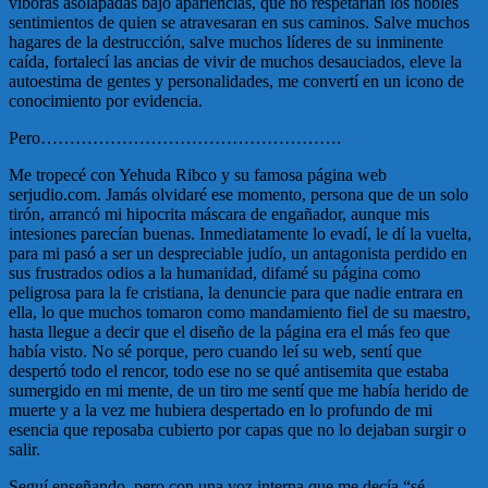
víboras asolapadas bajo apariencias, que no respetarían los nobles
sentimientos de quien se atravesaran en sus caminos. Salve muchos
hagares de la destrucción, salve muchos líderes de su inminente
caída, fortalecí las ancias de vivir de muchos desauciados, eleve la
autoestima de gentes y personalidades, me convertí en un icono de
conocimiento por evidencia.
Pero…………………………………………….
Me tropecé con Yehuda Ribco y su famosa página web
serjudio.com. Jamás olvidaré ese momento, persona que de un solo
tirón, arrancó mi hipocrita máscara de engañador, aunque mis
intesiones parecían buenas. Inmediatamente lo evadí, le dí la vuelta,
para mi pasó a ser un despreciable judío, un antagonista perdido en
sus frustrados odios a la humanidad, difamé su página como
peligrosa para la fe cristiana, la denuncie para que nadie entrara en
ella, lo que muchos tomaron como mandamiento fiel de su maestro,
hasta llegue a decir que el diseño de la página era el más feo que
había visto. No sé porque, pero cuando leí su web, sentí que
despertó todo el rencor, todo ese no se qué antisemita que estaba
sumergido en mi mente, de un tiro me sentí que me había herido de
muerte y a la vez me hubiera despertado en lo profundo de mi
esencia que reposaba cubierto por capas que no lo dejaban surgir o
salir.
Seguí enseñando, pero con una voz interna que me decía “sé