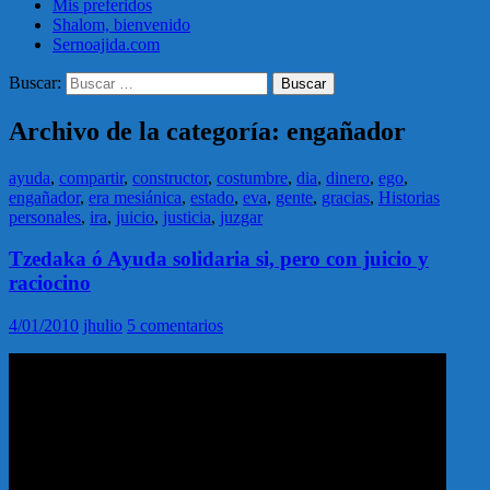
Mis preferidos
Shalom, bienvenido
Sernoajida.com
Buscar:
Archivo de la categoría: engañador
ayuda
,
compartir
,
constructor
,
costumbre
,
dia
,
dinero
,
ego
,
engañador
,
era mesiánica
,
estado
,
eva
,
gente
,
gracias
,
Historias
personales
,
ira
,
juicio
,
justicia
,
juzgar
Tzedaka ó Ayuda solidaria si, pero con juicio y
raciocino
4/01/2010
jhulio
5 comentarios