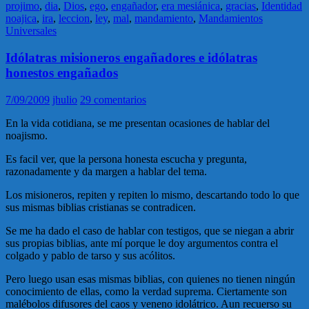
projimo
,
dia
,
Dios
,
ego
,
engañador
,
era mesiánica
,
gracias
,
Identidad
noajica
,
ira
,
leccion
,
ley
,
mal
,
mandamiento
,
Mandamientos
Universales
Idólatras misioneros engañadores e idólatras
honestos engañados
7/09/2009
jhulio
29 comentarios
En la vida cotidiana, se me presentan ocasiones de hablar del
noajismo.
Es facil ver, que la persona honesta escucha y pregunta,
razonadamente y da margen a hablar del tema.
Los misioneros, repiten y repiten lo mismo, descartando todo lo que
sus mismas biblias cristianas se contradicen.
Se me ha dado el caso de hablar con testigos, que se niegan a abrir
sus propias biblias, ante mí porque le doy argumentos contra el
colgado y pablo de tarso y sus acólitos.
Pero luego usan esas mismas biblias, con quienes no tienen ningún
conocimiento de ellas, como la verdad suprema. Ciertamente son
malébolos difusores del caos y veneno idolátrico. Aun recuerso su