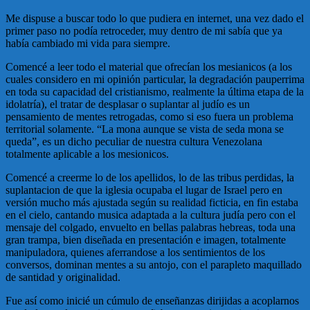
Me dispuse a buscar todo lo que pudiera en internet, una vez dado el
primer paso no podía retroceder, muy dentro de mi sabía que ya
había cambiado mi vida para siempre.
Comencé a leer todo el material que ofrecían los mesianicos (a los
cuales considero en mi opinión particular, la degradación pauperrima
en toda su capacidad del cristianismo, realmente la última etapa de la
idolatría), el tratar de desplasar o suplantar al judío es un
pensamiento de mentes retrogadas, como si eso fuera un problema
territorial solamente. “La mona aunque se vista de seda mona se
queda”, es un dicho peculiar de nuestra cultura Venezolana
totalmente aplicable a los mesionicos.
Comencé a creerme lo de los apellidos, lo de las tribus perdidas, la
suplantacion de que la iglesia ocupaba el lugar de Israel pero en
versión mucho más ajustada según su realidad ficticia, en fin estaba
en el cielo, cantando musica adaptada a la cultura judía pero con el
mensaje del colgado, envuelto en bellas palabras hebreas, toda una
gran trampa, bien diseñada en presentación e imagen, totalmente
manipuladora, quienes aferrandose a los sentimientos de los
conversos, dominan mentes a su antojo, con el parapleto maquillado
de santidad y originalidad.
Fue así como inicié un cúmulo de enseñanzas dirijidas a acoplarnos