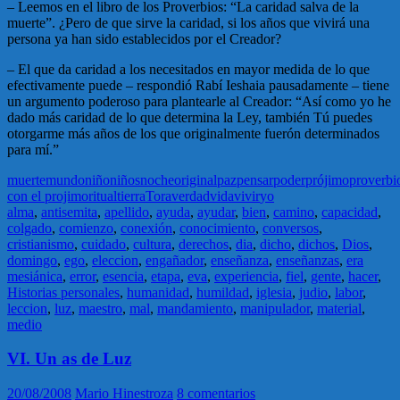
– Leemos en el libro de los Proverbios: “La caridad salva de la
muerte”. ¿Pero de que sirve la caridad, si los años que vivirá una
persona ya han sido establecidos por el Creador?
– El que da caridad a los necesitados en mayor medida de lo que
efectivamente puede – respondió Rabí Ieshaia pausadamente – tiene
un argumento poderoso para plantearle al Creador: “Así como yo he
dado más caridad de lo que determina la Ley, también Tú puedes
otorgarme más años de los que originalmente fuerón determinados
para mí.”
muerte
mundo
niño
niños
noche
original
paz
pensar
poder
prójimo
proverbi
con el projimo
ritual
tierra
Tora
verdad
vida
vivir
yo
alma
,
antisemita
,
apellido
,
ayuda
,
ayudar
,
bien
,
camino
,
capacidad
,
colgado
,
comienzo
,
conexión
,
conocimiento
,
conversos
,
cristianismo
,
cuidado
,
cultura
,
derechos
,
dia
,
dicho
,
dichos
,
Dios
,
domingo
,
ego
,
eleccion
,
engañador
,
enseñanza
,
enseñanzas
,
era
mesiánica
,
error
,
esencia
,
etapa
,
eva
,
experiencia
,
fiel
,
gente
,
hacer
,
Historias personales
,
humanidad
,
humildad
,
iglesia
,
judio
,
labor
,
leccion
,
luz
,
maestro
,
mal
,
mandamiento
,
manipulador
,
material
,
medio
VI. Un as de Luz
20/08/2008
Mario Hinestroza
8 comentarios