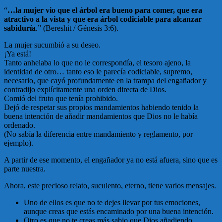
“
…la mujer vio que el árbol era bueno para comer, que era
atractivo a la vista y que era árbol codiciable para alcanzar
sabiduría
.” (Bereshit / Génesis 3:6).
La mujer sucumbió a su deseo.
¡Ya está!
Tanto anhelaba lo que no le correspondía, el tesoro ajeno, la
identidad de otro… tanto eso le parecía codiciable, supremo,
necesario, que cayó profundamente en la trampa del engañador y
contradijo explícitamente una orden directa de Dios.
Comió del fruto que tenía prohibido.
Dejó de respetar sus propios mandamientos habiendo tenido la
buena intención de añadir mandamientos que Dios no le había
ordenado.
(No sabía la diferencia entre mandamiento y reglamento, por
ejemplo).
A partir de ese momento, el engañador ya no está afuera, sino que es
parte nuestra.
Ahora, este precioso relato, suculento, eterno, tiene varios mensajes.
Uno de ellos es que no te dejes llevar por tus emociones,
aunque creas que estás encaminado por una buena intención.
Otro es que no te creas más sabio que Dios añadiendo