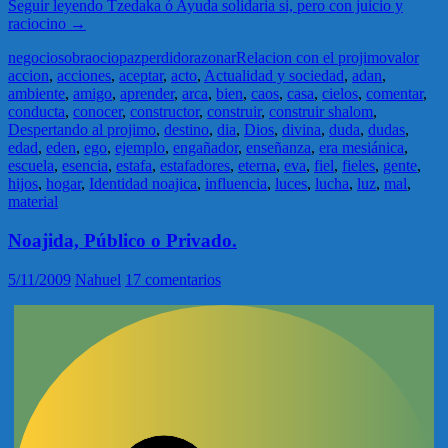
Seguir leyendo
Tzedaka ó Ayuda solidaria si, pero con juicio y
raciocino
→
negocios
obra
ocio
paz
perdido
razonar
Relacion con el projimo
valor
accion
,
acciones
,
aceptar
,
acto
,
Actualidad y sociedad
,
adan
,
ambiente
,
amigo
,
aprender
,
arca
,
bien
,
caos
,
casa
,
cielos
,
comentar
,
conducta
,
conocer
,
constructor
,
construir
,
construir shalom
,
Despertando al projimo
,
destino
,
dia
,
Dios
,
divina
,
duda
,
dudas
,
edad
,
eden
,
ego
,
ejemplo
,
engañador
,
enseñanza
,
era mesiánica
,
escuela
,
esencia
,
estafa
,
estafadores
,
eterna
,
eva
,
fiel
,
fieles
,
gente
,
hijos
,
hogar
,
Identidad noajica
,
influencia
,
luces
,
lucha
,
luz
,
mal
,
material
Noajida, Público o Privado.
5/11/2009
Nahuel
17 comentarios