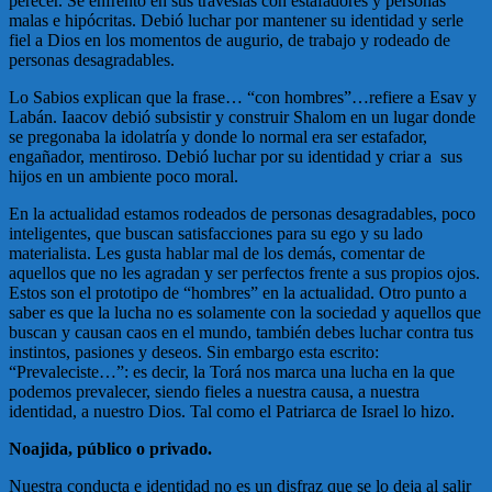
perecer. Se enfrentó en sus travesías con estafadores y personas
malas e hipócritas. Debió luchar por mantener su identidad y serle
fiel a Dios en los momentos de augurio, de trabajo y rodeado de
personas desagradables.
Lo Sabios explican que la frase… “con hombres”…refiere a Esav y
Labán. Iaacov debió subsistir y construir Shalom en un lugar donde
se pregonaba la idolatría y donde lo normal era ser estafador,
engañador, mentiroso. Debió luchar por su identidad y criar a sus
hijos en un ambiente poco moral.
En la actualidad estamos rodeados de personas desagradables, poco
inteligentes, que buscan satisfacciones para su ego y su lado
materialista. Les gusta hablar mal de los demás, comentar de
aquellos que no les agradan y ser perfectos frente a sus propios ojos.
Estos son el prototipo de “hombres” en la actualidad. Otro punto a
saber es que la lucha no es solamente con la sociedad y aquellos que
buscan y causan caos en el mundo, también debes luchar contra tus
instintos, pasiones y deseos. Sin embargo esta escrito:
“Prevaleciste…”: es decir, la Torá nos marca una lucha en la que
podemos prevalecer, siendo fieles a nuestra causa, a nuestra
identidad, a nuestro Dios. Tal como el Patriarca de Israel lo hizo.
Noajida, público o privado.
Nuestra conducta e identidad no es un disfraz que se lo deja al salir