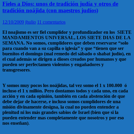
Fieles a Dios: unos de tradición judía y otros de
tradición noájida (con maestros judíos)
12/10/2009
jhulio
11 comentarios
El noajismo es ser fiel cumplidor y profundizador en los SIETE
MANDAMIENTOS UNIVERSAL, LOS SIETE DIAS DE LA
SEMANA. No somos, cumplidores que deben reservarse “solo
para cuando van a su capilla o iglesia” y que “tienen que ser
buenitos el domingo (mal remedo del sábado o shabat judío), en
el cual además se dirigen a dioses creados por humanos y que
pueden ser perfectamen violentos y engañadores y
transgresores
.
Y somos muy pocos los noájidas, tal vez somo el 1 x 100.000 ó
incluso el 1 x millón. Pero dontamos todos y cada uno, en cada
acción y en cada opinión, también en cada abstención de que
debe dejar de hacerse, e incluso somos cumplidores de una
misión divinamente designa, la cual no pueden entender a
plenitud ni los más grandes sabios de Israel (bien que si la
pueden entender mas completamente que nosotros y por eso
nos enseñan)
.