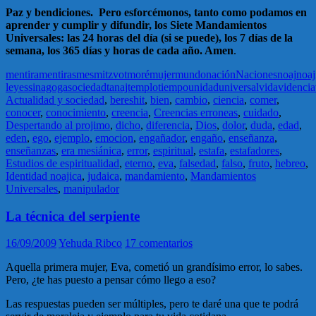
Paz y bendiciones. Pero esforcémonos, tanto como podamos en
aprender y cumplir y difundir, los Siete Mandamientos
Universales: las 24 horas del día (si se puede), los 7 días de la
semana, los 365 días y horas de cada año. Amen
.
mentira
mentiras
mes
mitzvot
moré
mujer
mundo
nación
Naciones
noaj
noa
leyes
sinagoga
sociedad
tanaj
templo
tiempo
unidad
universal
vida
videncia
Actualidad y sociedad
,
bereshit
,
bien
,
cambio
,
ciencia
,
comer
,
conocer
,
conocimiento
,
creencia
,
Creencias erroneas
,
cuidado
,
Despertando al projimo
,
dicho
,
diferencia
,
Dios
,
dolor
,
duda
,
edad
,
eden
,
ego
,
ejemplo
,
emocion
,
engañador
,
engaño
,
enseñanza
,
enseñanzas
,
era mesiánica
,
error
,
espiritual
,
estafa
,
estafadores
,
Estudios de espiritualidad
,
eterno
,
eva
,
falsedad
,
falso
,
fruto
,
hebreo
,
Identidad noajica
,
judaica
,
mandamiento
,
Mandamientos
Universales
,
manipulador
La técnica del serpiente
16/09/2009
Yehuda Ribco
17 comentarios
Aquella primera mujer, Eva, cometió un grandísimo error, lo sabes.
Pero, ¿te has puesto a pensar cómo llego a eso?
Las respuestas pueden ser múltiples, pero te daré una que te podrá