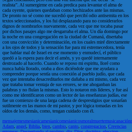
realista”. Al sumergirme en cada predica para levantar el alma de
cada oyente, quienes quedaban como hechizados ante las mismas.
De pronto no sé como me sucedió que percibí odio antisemita en los
textos seleccionados, y los fui desplazando para no considerarlos
dignos de nombrarlos nuevamente, cada vez que me tocaba pasar
por dichos pasajes algo me desgarraba el alma. Un día domingo por
la noche en una congregación en la ciudad de Cumaná, disertaba
con una convicción y determinación, en los cuales miré directamente
a los ojos de todos y la sensación fue para mi estremecedora, tenía
que hablar mal de Israel en ese momento y enmudecí, el público
quedó a la espera para decir el amén, y yo quedé internamente
destrozado al hacerlo. Cuando se reposo mi espiritu, lloré como
nunca había llorado, oraba a dios diciéndole que me ayudara a
comprender porque sentía una conexión al pueblo judío, que cada
vez que intentaba desacreditarlos me dañaba a mi mismo, cada vez
que trataba tomar ventaja de sus errores, se me ahoganban las
palabras y no fluían la mismas. Esto lo notaron mis líderes, y fue así
como me identificaron como un lector de las enseñanzas judías, ese
fue un comienzo de una larga cadena de desprestigios que sonarían
sutilmente en las manos de mi pastor, y por lógica tomadas en los
oídos de los demás, como, tengan cuidado con él.
mensaje
mes
mesianica
mesianico
mesianicos
moral
muerte
musica
nación
Adam
,
angel
,
Biblia
,
bien
,
cambio
,
canto
,
congregacion
,
Creencias
erroneas
,
Despertando al projimo
,
dia
,
Dios
,
doctrina
,
eleccion
,