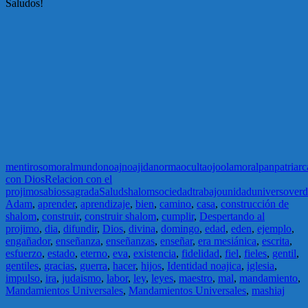
Saludos!
mentiroso
moral
mundo
noaj
noajida
norma
oculta
ojo
olam
oral
pan
patriarc
con Dios
Relacion con el
projimo
sabios
sagrada
Salud
shalom
sociedad
trabajo
unidad
universo
ver
Adam
,
aprender
,
aprendizaje
,
bien
,
camino
,
casa
,
construcción de
shalom
,
construir
,
construir shalom
,
cumplir
,
Despertando al
projimo
,
dia
,
difundir
,
Dios
,
divina
,
domingo
,
edad
,
eden
,
ejemplo
,
engañador
,
enseñanza
,
enseñanzas
,
enseñar
,
era mesiánica
,
escrita
,
esfuerzo
,
estado
,
eterno
,
eva
,
existencia
,
fidelidad
,
fiel
,
fieles
,
gentil
,
gentiles
,
gracias
,
guerra
,
hacer
,
hijos
,
Identidad noajica
,
iglesia
,
impulso
,
ira
,
judaismo
,
labor
,
ley
,
leyes
,
maestro
,
mal
,
mandamiento
,
Mandamientos Universales
,
Mandamientos Universales
,
mashiaj