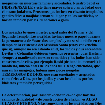
noajismos, en nuestras familias y sociedades. Nuestro papel es
INDISPENSABLE y esto tiene mayor solera o antigüedad que
el mismo judaismo. Pensemos que incluso en el santo templo, los
gentiles fieles o noájidas tenían su lugar y en los sacrificios, se
hacían también por las 70 naciones o goim
.
Los noájidas tuvimos nuestro papel antes del Primer y del
Segundo Templo. Los noájidas tuvimos nuestro papel durante
la permanencia de “estos dos templos”, y no se si también en el
tiempo de la existencia del Mishkan Santo (estoy convencido
que si), aunque no sea estando en el, los judíos y dus sacerdotes
Levitas y Cohanitas debieron tenernos presentes, pues Hashem
siempre a manifestado nuestro comotido; y los judíos han sido
conscientes de ellos, por ejemplo Rashi (de bendita memoria) lo
manifestó, mucho antes de los años 80. Y tengo entendido, que
aun en las sinagogas, habían unos pocos noájidas
TEMEROSOS DE DIOS, que eran enseñados y aceptados
como fieles a Dios, por los judíos y eran insultados por los
idólatras y también perseguidos
.
La determinación, por Hashem -bendito es- de que hay dos
caminos de fidelidad y de construcción de Shalom, es ALGO
CLARO Y ETERNO. Y las conexiones de los noájidas con Dios