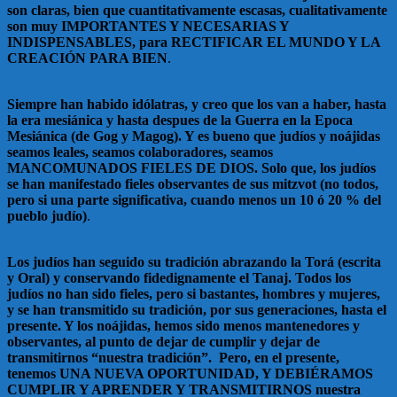
son claras, bien que cuantitativamente escasas, cualitativamente
son muy IMPORTANTES Y NECESARIAS Y
INDISPENSABLES, para RECTIFICAR EL MUNDO Y LA
CREACIÓN PARA BIEN
.
Siempre han habido idólatras, y creo que los van a haber, hasta
la era mesiánica y hasta despues de la Guerra en la Epoca
Mesiánica (de Gog y Magog). Y es bueno que judíos y noájidas
seamos leales, seamos colaboradores, seamos
MANCOMUNADOS FIELES DE DIOS. Solo que, los judíos
se han manifestado fieles observantes de sus mitzvot (no todos,
pero si una parte significativa, cuando menos un 10 ó 20 % del
pueblo judío)
.
Los judíos han seguido su tradición abrazando la Torá (escrita
y Oral) y conservando fidedignamente el Tanaj. Todos los
judíos no han sido fieles, pero si bastantes, hombres y mujeres,
y se han transmitido su tradición, por sus generaciones, hasta el
presente. Y los noájidas, hemos sido menos mantenedores y
observantes, al punto de dejar de cumplir y dejar de
transmitirnos “nuestra tradición”. Pero, en el presente,
tenemos UNA NUEVA OPORTUNIDAD, Y DEBIÉRAMOS
CUMPLIR Y APRENDER Y TRANSMITIRNOS nuestra