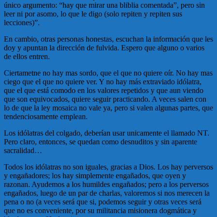
único argumento: “hay que mirar una bliblia comentada”, pero sin
leer ni por asomo, lo que le digo (solo repiten y repiten sus
lecciones)”.
En cambio, otras personas honestas, escuchan la información que les
doy y apuntan la dirección de fulvida. Espero que alguno o varios
de ellos entren.
Ciertametne no hay mas sordo, que el que no quiere oír. No hay mas
ciego que el que no quiere ver. Y no hay más extraviado idólatra,
que el que está comodo en los valores repetidos y que aun viendo
que son equivocados, quiere seguir practicando. A veces salen con
lo de que la ley mosaica no vale ya, pero si valen algunas partes, que
tendenciosamente emplean.
Los idólatras del colgado, deberían usar unicamente el llamado NT.
Pero claro, entonces, se quedan como desnuditos y sin aparente
sacralidad…
Todos los idólatras no son iguales, gracias a Dios. Los hay perversos
y engañadores; los hay simplemente engañados, que oyen y
razonan. Ayudemos a los humildes engañados; pero a los perversos
engañados, luego de un par de charlas, valoremos si nos merecen la
pena o no (a veces será que si, podemos seguir y otras veces será
que no es conveniente, por su militancia misionera dogmática y