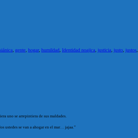
siánica
,
gente
,
hogar
,
humildad
,
Identidad noajica
,
justicia
,
justo
,
justos
era uno se arrepintiera de sus maldades.
os ustedes se van a ahogar en el mar… jajaa.”