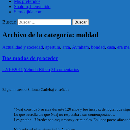
Mis preferidos
Shalom, bienvenido
Sernoajida.com
Buscar:
Archivo de la categoría: maldad
Actualidad y sociedad
,
apertura
,
arca
,
Avraham
,
bondad
,
casa
,
era me
Dos modos de proceder
22/10/2011
Yehuda Ribco
31 comentarios
El gran maestro Shlomo Carlebaj enseñaba:
“Noaj construyó su arca durante 120 años y fue incapaz de lograr que siqui
Lo que sucedía era que Noaj no respetaba a sus contemporáneos.
Les gritaba: “Ustedes son asquerosos y criminales. En unos pocos años tod
No hacía así el patriarca judío Avraham.