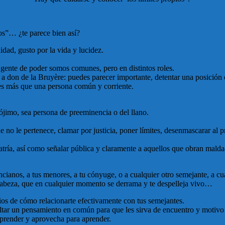
os”… ¿te parece bien así?
idad, gusto por la vida y lucidez.
gente de poder somos comunes, pero en distintos roles.
 a don de la Bruyère: puedes parecer importante, detentar una posición 
res más que una persona común y corriente.
ójimo, sea persona de preeminencia o del llano.
ue no le pertenece, clamar por justicia, poner límites, desenmascarar al 
idolatría, así como señalar pública y claramente a aquellos que obran ma
 ancianos, a tus menores, a tu cónyuge, o a cualquier otro semejante, a 
u cabeza, que en cualquier momento se derrama y te despelleja vivo…
ipios de cómo relacionarte efectivamente con tus semejantes.
ltar un pensamiento en común para que les sirva de encuentro y motivo
aprender y aprovecha para aprender.