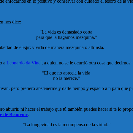
de enfocarnos en lo positivo y conservar con cuidado el tesoro de la vid
n nos dice:
“La vida es demasiado corta
para que la hagamos mezquina.”
ibertad de elegir: vivirla de manera mezquina o altruista.
to a
Leonardo da Vinci
, a quien no se le ocurrió otra cosa que decirnos:
“El que no aprecia la vida
no la merece.”
n, pero prefiero abstenerme y darte tiempo y espacio a ti para que pien
ero aburrir, ni hacer el trabajo que tú también puedes hacer si te lo pro
e de Beauvoir
:
“La longevidad es la recompensa de la virtud.”