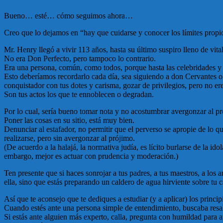
Bueno… esté… cómo seguimos ahora…
Creo que lo dejamos en “hay que cuidarse y conocer los límites propi
Mr. Henry llegó a vivir 113 años, hasta su último suspiro lleno de vital
No era Don Perfecto, pero tampoco lo contrario.
Era una persona, común, como todos, porque hasta las celebridades y 
Esto deberíamos recordarlo cada día, sea siguiendo a don Cervantes o
conquistador con tus dotes y carisma, gozar de privilegios, pero no e
Son tus actos los que te ennoblecen o degradan.
Por lo cual, sería bueno tomar nota y no acostumbrar avergonzar al pr
Poner las cosas en su sitio, está muy bien.
Denunciar al estafador, no permitir que el perverso se apropie de lo q
realizarse, pero sin avergonzar al prójimo.
(De acuerdo a la halajá, la normativa judía, es lícito burlarse de la 
embargo, mejor es actuar con prudencia y moderación.)
Ten presente que si haces sonrojar a tus padres, a tus maestros, a los
ella, sino que estás preparando un caldero de agua hirviente sobre t
Así que te aconsejo que te dediques a estudiar (y a aplicar) los princ
Cuando estés ante una persona simple de entendimiento, buscaba resa
Si estás ante alguien más experto, calla, pregunta con humildad para 