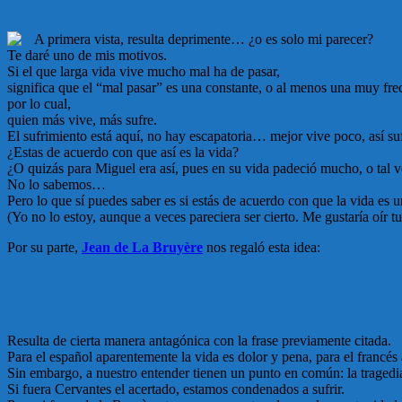
A primera vista, resulta deprimente… ¿o es solo mi parecer?
Te daré uno de mis motivos.
Si el que larga vida vive mucho mal ha de pasar,
significa que el “mal pasar” es una constante, o al menos una muy frec
por lo cual,
quien más vive, más sufre.
El sufrimiento está aquí, no hay escapatoria… mejor vive poco, así 
¿Estas de acuerdo con que así es la vida?
¿O quizás para Miguel era así, pues en su vida padeció mucho, o tal v
No lo sabemos…
Pero lo que sí puedes saber es si estás de acuerdo con que la vida es
(Yo no lo estoy, aunque a veces pareciera ser cierto. Me gustaría oír t
Por su parte,
Jean de La Bruyère
nos regaló esta idea:
Resulta de cierta manera antagónica con la frase previamente citada.
Para el español aparentemente la vida es dolor y pena, para el francé
Sin embargo, a nuestro entender tienen un punto en común: la tragedia. 
Si fuera Cervantes el acertado, estamos condenados a sufrir.