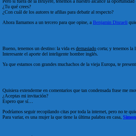
Pero si fuera de la Bruyère, tenemos a nuestro alcance la oportunidad 
¿Tu qué crees?
¿Con cuál de los autores te afilias para debatir al respecto?
Ahora llamamos a un tercero para que opine, a
Benjamin Disraeli
quie
Bueno, tenemos un destino: la vida es
demasiado
corta; y tenemos la l
Interesante el aporte del inteligente hombre inglés.
Ya que estamos con grandes muchachos de la vieja Europa, te presen
Quisiera extenderme en comentarios que tan condensada frase me motiva
¿Aceptas mi invitación?
Espero que sí…
Podríamos seguir recopilando citas por toda la internet, pero no te qui
Para variar, es una mujer la que tiene la última palabra en casa,
Simon