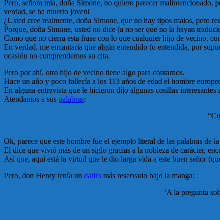
Pero, señora mía, doña Simone, no quiero parecer malintencionado, per
verdad, se ha muerto joven!
¿Usted cree realmente, doña Simone, que no hay tipos malos, pero realm
Porque, doña Simone, usted no dice (a no ser que no la hayan traduc
Como que no cierra esta frase con lo que cualquier hijo de vecino, co
En verdad, me encantaría que algún entendido (o entendida, por supues
ocasión no comprendemos su cita.
Pero por ahí, otro hijo de vecino tiene algo para contarnos.
Hace un año y poco fallecía a los 113 años de edad el hombre europe
En alguna entrevista que le hicieron dijo algunas cosillas interesantes
Atendamos a sus
palabras
:
“Con
Ok, parece que este hombre fue el ejemplo literal de las palabras de la
El dice que vivió más de un siglo gracias a la nobleza de carácter, en
Así que, aquí está la virtud que le dio larga vida a este buen señor (qu
Pero, don Henry tenía un
datito
más reservado bajo la manga:
‘A la pregunta so