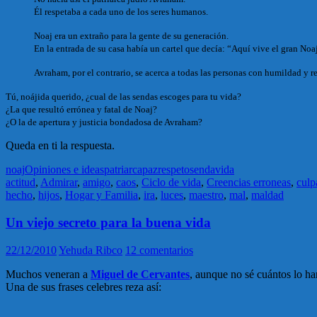
Él respetaba a cada uno de los seres humanos.
Noaj era un extraño para la gente de su generación.
En la entrada de su casa había un cartel que decía: “Aquí vive el gran Noaj
Avraham, por el contrario, se acerca a todas las personas con humildad y r
Tú, noájida querido, ¿cual de las sendas escoges para tu vida?
¿La que resultó errónea y fatal de Noaj?
¿O la de apertura y justicia bondadosa de Avraham?
Queda en ti la respuesta.
noaj
Opiniones e ideas
patriarca
paz
respeto
senda
vida
actitud
,
Admirar
,
amigo
,
caos
,
Ciclo de vida
,
Creencias erroneas
,
culp
hecho
,
hijos
,
Hogar y Familia
,
ira
,
luces
,
maestro
,
mal
,
maldad
Un viejo secreto para la buena vida
22/12/2010
Yehuda Ribco
12 comentarios
Muchos veneran a
Miguel de Cervantes
, aunque no sé cuántos lo h
Una de sus frases celebres reza así: