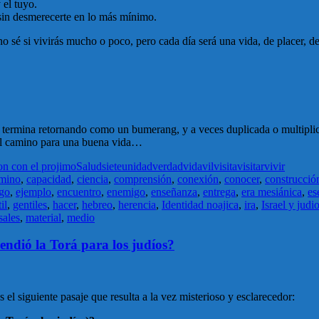
 el tuyo.
 sin desmerecerte en lo más mínimo.
no sé si vivirás mucho o poco, pero cada día será una vida, de placer, de
termina retornando como un bumerang, y a veces duplicada o multiplic
s el camino para una buena vida…
on con el projimo
Salud
siete
unidad
verdad
vida
vil
visita
visitar
vivir
mino
,
capacidad
,
ciencia
,
comprensión
,
conexión
,
conocer
,
construcció
go
,
ejemplo
,
encuentro
,
enemigo
,
enseñanza
,
entrega
,
era mesiánica
,
es
il
,
gentiles
,
hacer
,
hebreo
,
herencia
,
Identidad noajica
,
ira
,
Israel y judi
ales
,
material
,
medio
endió la Torá para los judíos?
el siguiente pasaje que resulta a la vez misterioso y esclarecedor: