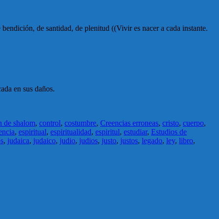
 bendición, de santidad, de plenitud ((Vivir es nacer a cada instante.
ada en sus daños.
n de shalom
,
control
,
costumbre
,
Creencias erroneas
,
cristo
,
cuerpo
,
encia
,
espiritual
,
espiritualidad
,
espiritul
,
estudiar
,
Estudios de
os
,
judaica
,
judaico
,
judio
,
judios
,
justo
,
justos
,
legado
,
ley
,
libro
,