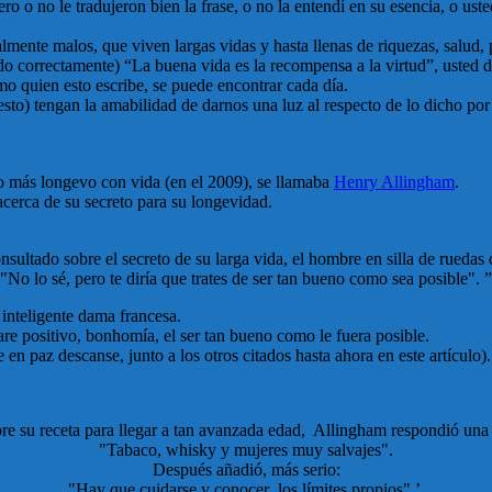
o o no le tradujeron bien la frase, o no la entendí en su esencia, o u
ente malos, que viven largas vidas y hasta llenas de riquezas, salud, p
ido correctamente) “La buena vida es la recompensa a la virtud”, uste
mo quien esto escribe, se puede encontrar cada día.
to) tengan la amabilidad de darnos una luz al respecto de lo dicho por 
o más longevo con vida (en el 2009), se llamaba
Henry Allingham
.
 acerca de su secreto para su longevidad.
sultado sobre el secreto de su larga vida, el hombre en silla de ruedas 
"No lo sé, pero te diría que trates de ser tan bueno como sea posible". ”
 inteligente dama francesa.
care positivo, bonhomía, el ser tan bueno como le fuera posible.
e en paz descanse, junto a los otros citados hasta ahora en este artículo).
bre su receta para llegar a tan avanzada edad, Allingham respondió una
"Tabaco, whisky y mujeres muy salvajes".
Después añadió, más serio:
"Hay que cuidarse y conocer los límites propios".’