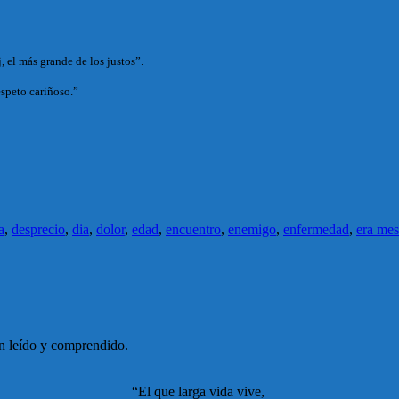
, el más grande de los justos”.
espeto cariñoso.”
a
,
desprecio
,
dia
,
dolor
,
edad
,
encuentro
,
enemigo
,
enfermedad
,
era mes
an leído y comprendido.
“El que larga vida vive,