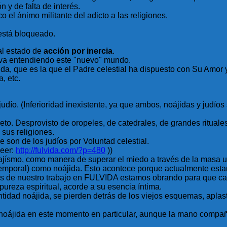
 y de falta de interés.
 el ánimo militante del adicto a las religiones.
está bloqueado.
al estado de
acción por inercia
.
 va entendiendo este "nuevo" mundo.
da, que es la que el Padre celestial ha dispuesto con Su Amor 
, etc.
l judío. (Inferioridad inexistente, ya que ambos, noájidas y ju
to. Desprovisto de oropeles, de catedrales, de grandes rituales.
 sus religiones.
son de los judíos por Voluntad celestial.
Leer:
http://fulvida.com/?p=480
))
noajísmo, como manera de superar el miedo a través de la masa 
temporal) como noájida. Esto acontece porque actualmente est
vés de nuestro trabajo en FULVIDA estamos obrando para que c
 pureza espiritual, acorde a su esencia íntima.
tidad noájida, se pierden detrás de los viejos esquemas, apla
 noájida en este momento en particular, aunque la mano compañ