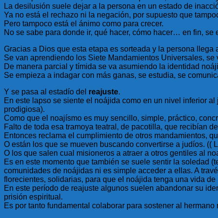
La desilusión suele dejar a la persona en un estado de inacción
Ya no está el rechazo ni la negación, por supuesto que tampoco
Pero tampoco está el ánimo como para crecer.
No se sabe para donde ir, qué hacer, cómo hacer… en fin, se 
Gracias a Dios que esta etapa es sorteada y la persona llega 
Se van aprendiendo los Siete Mandamientos Universales, se
De manera parcial y tímida se va asumiendo la identidad noáji
Se empieza a indagar con más ganas, se estudia, se comunica
Y se pasa al estadío del
reajuste
.
En este lapso se siente el noájida como en un nivel inferior a
prodigiosa).
Como que el noajísmo es muy sencillo, simple, práctico, concre
Falto de toda esa tramoya teatral, de pacotilla, que recibían de
Entonces reclama el cumplimiento de otros mandamientos, que 
O están los que se mueven buscando convertirse a judíos. (( 
O los que salen cual misioneros a atraer a otros gentiles al 
Es en este momento que también se suele sentir la soledad (
comunidades de noájidas ni es simple acceder a ellas. A tra
florecientes, solidarias, para que el noájida tenga una vida de
En este período de reajuste algunos suelen abandonar su iden
prisión espiritual.
Es por tanto fundamental colaborar para sostener al hermano