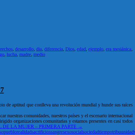
rechos
,
desarrollo
,
dia
,
diferencia
,
Dios
,
edad
,
ejemplo
,
era mesiánica
,
zgo
,
lucha
,
madre
,
medio
7
mbio de aptitud que conlleva una revolución mundial y hunde sus raíces
car nuestras comunidades, nuestros países y el escenario internacional
igido organizaciones comunitarias y estamos presentes en casi todos
 DE LA MUJER – PRIMERA PARTE
→
so
pueblo
realidad
sacrificios
sangre
sexo
social
sociedad
tiempo
tribu
unidad