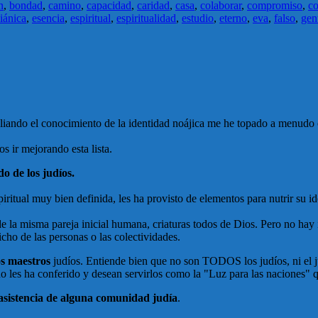
n
,
bondad
,
camino
,
capacidad
,
caridad
,
casa
,
colaborar
,
compromiso
,
c
iánica
,
esencia
,
espiritual
,
espiritualidad
,
estudio
,
eterno
,
eva
,
falso
,
gent
ando el conocimiento de la identidad noájica me he topado a menudo co
s ir mejorando esta lista.
o de los judíos.
piritual muy bien definida, les ha provisto de elementos para nutrir su 
 la misma pareja inicial humana, criaturas todos de Dios. Pero no hay 
cho de las personas o las colectividades.
s maestros
judíos. Entiende bien que no son TODOS los judíos, ni el 
 les ha conferido y desean servirlos como la "Luz para las naciones" que
 asistencia de alguna comunidad judía
.