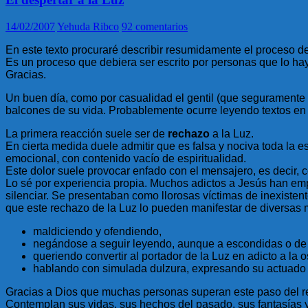
14/02/2007
Yehuda Ribco
92 comentarios
En este texto procuraré describir resumidamente el proceso de 
Es un proceso que debiera ser escrito por personas que lo haya
Gracias.
Un buen día, como por casualidad el gentil (que seguramente h
balcones de su vida. Probablemente ocurre leyendo textos en s
La primera reacción suele ser de
rechazo
a la Luz.
En cierta medida duele admitir que es falsa y nociva toda la 
emocional, con contenido vacío de espiritualidad.
Este dolor suele provocar enfado con el mensajero, es decir, 
Lo sé por experiencia propia. Muchos adictos a Jesús han em
silenciar. Se presentaban como llorosas víctimas de inexisten
que este rechazo de la Luz lo pueden manifestar de diversas
maldiciendo y ofendiendo,
negándose a seguir leyendo, aunque a escondidas o de 
queriendo convertir al portador de la Luz en adicto a la o
hablando con simulada dulzura, expresando su actuado am
Gracias a Dios que muchas personas superan este paso del re
Contemplan sus vidas, sus hechos del pasado, sus fantasías 