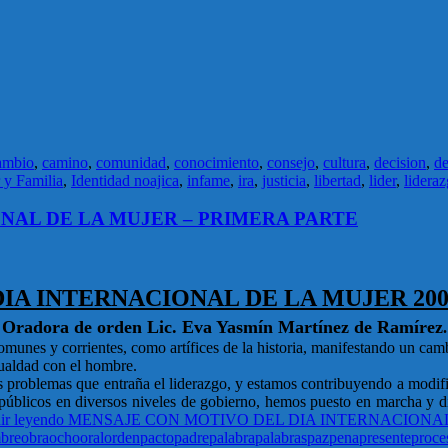
ambio
,
camino
,
comunidad
,
conocimiento
,
consejo
,
cultura
,
decision
,
de
 y Familia
,
Identidad noajica
,
infame
,
ira
,
justicia
,
libertad
,
lider
,
lidera
NAL DE LA MUJER – PRIMERA PARTE
DIA INTERNACIONAL DE LA MUJER 200
Oradora de orden Lic. Eva Yasmín Martínez de Ramírez
.
 comunes y corrientes, como artífices de la historia, manifestando un ca
igualdad con el hombre.
s problemas que entraña el liderazgo, y estamos contribuyendo a modifi
licos en diversos niveles de gobierno, hemos puesto en marcha y dir
ir leyendo
MENSAJE CON MOTIVO DEL DIA INTERNACIONAL
bre
obra
ocho
oral
orden
pacto
padre
palabra
palabras
paz
pena
presente
proce