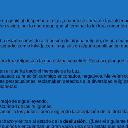
un gentil al despertar a la Luz, cuando se libera de las falsed
n vivido, por lo que ruego que al terminar la lectura comenten a
a estado sometido a la prisión de alguna religión, de una maner
erjudio.com o fulvida.com, o quizás en alguna publicación que 
estructura religiosa a la que estaba sometido. Pesa aceptar que
con el que ha dado el mensaje de la Luz.
pezado su relación conmigo enconados, negativos. Me veían com
tes persecusiones, reclamaban derechos a la diversidad religios
 maneras:
reojo se sigue leyendo,
scuridad de las religiones,
or "a los judíos", pero exigiendo la aceptación de la idolatrí
chazo y entran al estado de la
desilusión
. ((Leer el siguiente 
y sueños y encuentran un gran vacío, una gran estafa que han 