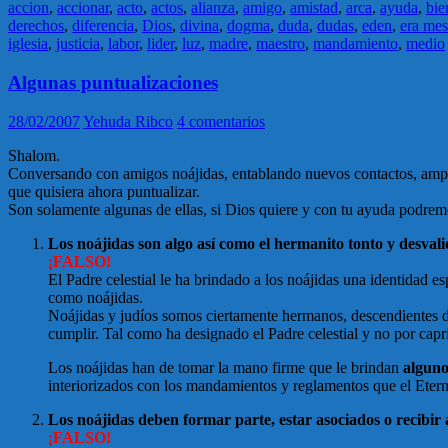
accion
,
accionar
,
acto
,
actos
,
alianza
,
amigo
,
amistad
,
arca
,
ayuda
,
bie
derechos
,
diferencia
,
Dios
,
divina
,
dogma
,
duda
,
dudas
,
eden
,
era mes
iglesia
,
justicia
,
labor
,
lider
,
luz
,
madre
,
maestro
,
mandamiento
,
medio
Algunas puntualizaciones
28/02/2007
Yehuda Ribco
4 comentarios
Shalom.
Conversando con amigos noájidas, entablando nuevos contactos, ampli
que quisiera ahora puntualizar.
Son solamente algunas de ellas, si Dios quiere y con tu ayuda podremo
Los noájidas son algo así como el hermanito tonto y desvalid
¡FALSO!
El Padre celestial le ha brindado a los noájidas una identidad es
como noájidas.
Noájidas y judíos somos ciertamente hermanos, descendientes de
cumplir. Tal como ha designado el Padre celestial y no por capri
Los noájidas han de tomar la mano firme que le brindan
alguno
interiorizados con los mandamientos y reglamentos que el Eterno
Los noájidas deben formar parte, estar asociados o recibir
¡FALSO!