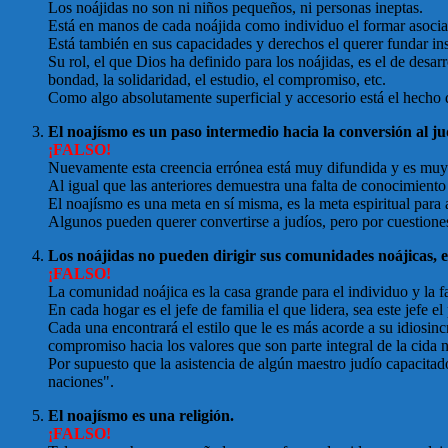
Los noájidas no son ni niños pequeños, ni personas ineptas.
Está en manos de cada noájida como individuo el formar asociac
Está también en sus capacidades y derechos el querer fundar ins
Su rol, el que Dios ha definido para los noájidas, es el de desar
bondad, la solidaridad, el estudio, el compromiso, etc.
Como algo absolutamente superficial y accesorio está el hecho d
El noajísmo es un paso intermedio hacia la conversión al j
¡FALSO!
Nuevamente esta creencia errónea está muy difundida y es muy 
Al igual que las anteriores demuestra una falta de conocimiento
El noajísmo es una meta en sí misma, es la meta espiritual para
Algunos pueden querer convertirse a judíos, pero por cuestiones 
Los noájidas no pueden dirigir sus comunidades noájicas, e
¡FALSO!
La comunidad noájica es la casa grande para el individuo y la fa
En cada hogar es el jefe de familia el que lidera, sea este jefe 
Cada una encontrará el estilo que le es más acorde a su idiosinc
compromiso hacia los valores que son parte integral de la cida n
Por supuesto que la asistencia de algún maestro judío capacitado
naciones".
El noajísmo es una religión.
¡FALSO!