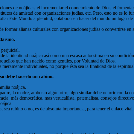
iones de noájidas, el incrementar el conocimiento de Dios, el fomentar 
titutos de amistad con organizaciones judías, etc. Pero, esto no es lo f
rollar Este Mundo a plenitud, colaborar en hacer del mundo un lugar de s
e formar alianas culturales con organizaciones judías o convertirse en a
udaísmo.
perjuicial.
 de la identidad noájica así como una escasa autoestima en su condición
 aquellos que han nacido como gentiles, por Voluntad de Dios.
meramente individuales, no porque ésta sea la finalidad de la espiritua
so debe hacerlo un rabino.
milia noájica.
el padre, la madre, ambos o algún otro; algo similar debe ocurrir con la 
racia, más democrática, mas verticalilsta, paternalista, consejos direct
oájica.
, sea rabino o no, es de absoluta importancia, para tener el enlace vital