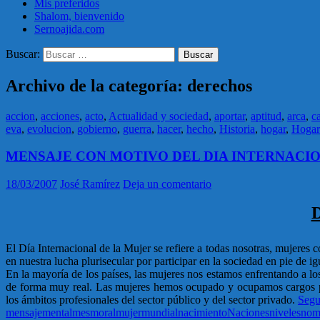
Mis preferidos
Shalom, bienvenido
Sernoajida.com
Buscar:
Archivo de la categoría: derechos
accion
,
acciones
,
acto
,
Actualidad y sociedad
,
aportar
,
aptitud
,
arca
,
c
eva
,
evolucion
,
gobierno
,
guerra
,
hacer
,
hecho
,
Historia
,
hogar
,
Hogar
MENSAJE CON MOTIVO DEL DIA INTERNACIO
18/03/2007
José Ramírez
Deja un comentario
El Día Internacional de la Mujer se refiere a todas nosotras, mujeres
en nuestra lucha plurisecular por participar en la sociedad en pie de 
En la mayoría de los países, las mujeres nos estamos enfrentando a lo
de forma muy real. Las mujeres hemos ocupado y ocupamos cargos púb
los ámbitos profesionales del sector público y del sector privado.
Segu
mensaje
mental
mes
moral
mujer
mundial
nacimiento
Naciones
niveles
nom