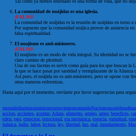
Tal como ya hemos enseñado es una forma de vida, que no deja de 
La comunidad de noájidas es una iglesia.
¡FALSO!
La comunidad de noájidas es la reunión de noájidas en torno a
Por supuesto que la comunidad noájica provee de asistencia en el 
falsa espiritualidad.
El noajísmo es anti-misionero.
¡FALSO!
El noajísmo es un modo de vida integral. Su identidad no se fu
claro camino de plenitud.
Una de sus facetas es servir como guía para los que buscan la Lu
la que se hace pasar por santidad y reemplazante de la Alianza 
Así pues, el noájida no es anti-misionero, pero se opone con fir
otras maneras enfermizas.
Hasta aquí por el momento, envíame por favor sugerencias para seguir
mental
mila
mision
misionero
movimiento
mundo
Naciones
noaj
obra
obras
accion
,
acciones
,
aceptar
,
Adam
,
alimento
,
amigo
,
amor
,
beneficio
,
ca
eden
,
ego
,
emocion
,
emocional
,
era mesiánica
,
esencia
,
espiritual
,
espi
judaica
,
judio
,
labor
,
lectura
,
ley
,
libertad
,
luz
,
mal
,
mandamiento
,
Man
El despertar a la Luz