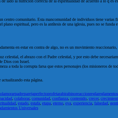
lado la nutrición correcta de la espiritualidad de acuerdo a lo q es es
 un centro comunitario. Esta mancomunidad de individuos tiene varias 
plano espiritual, pero es la antítesis de una iglesia, pues no se funda en
ndamenta en estar en contra de algo, no es un movimiento reaccionario,
z celestial, el abrazo con el Padre celestial, y por esto debe necesari
de Dios con Israel.
meza a toda la corrupta farsa que estos personajes (los misioneros de to
 actualizando esta página.
olam
orar
padre
pareja
perfecto
profeta
rabi
rabino
reaccion
regla
reglamentos
pacidad
,
colaborar
,
comunidad
,
confianza
,
contenido
,
crecer
,
crecimien
ritualidad
,
estado
,
estafa
,
etapa
,
eterno
,
eva
,
experiencia
,
falsedad
,
genti
damientos Universales