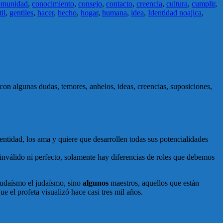
omunidad
,
conocimiento
,
consejo
,
contacto
,
creencia
,
cultura
,
cumplir
,
il
,
gentiles
,
hacer
,
hecho
,
hogar
,
humana
,
idea
,
Identidad noajica
,
n algunas dudas, temores, anhelos, ideas, creencias, suposiciones,
identidad, los ama y quiere que desarrollen todas sus potencialidades
inválido ni perfecto, solamente hay diferencias de roles que debemos
judaísmo el judaísmo, sino
algunos
maestros, aquellos que están
 el profeta visualizó hace casi tres mil años.