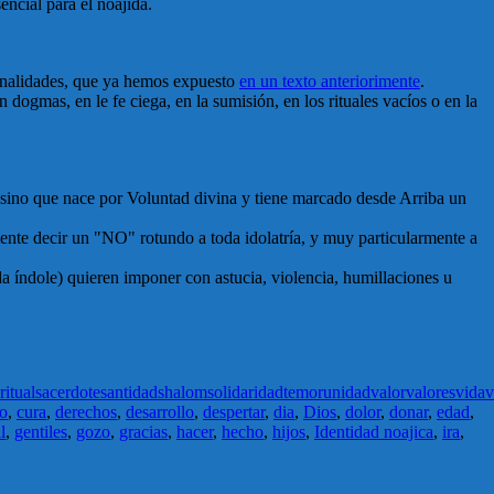
encial para el noájida.
finalidades, que ya hemos expuesto
en un texto anteriorimente
.
 dogmas, en le fe ciega, en la sumisión, en los rituales vacíos o en la
 sino que nace por Voluntad divina y tiene marcado desde Arriba un
amente decir un "NO" rotundo a toda idolatría, y muy particularmente a
da índole) quieren imponer con astucia, violencia, humillaciones u
ritual
sacerdote
santidad
shalom
solidaridad
temor
unidad
valor
valores
vida
v
to
,
cura
,
derechos
,
desarrollo
,
despertar
,
dia
,
Dios
,
dolor
,
donar
,
edad
,
l
,
gentiles
,
gozo
,
gracias
,
hacer
,
hecho
,
hijos
,
Identidad noajica
,
ira
,