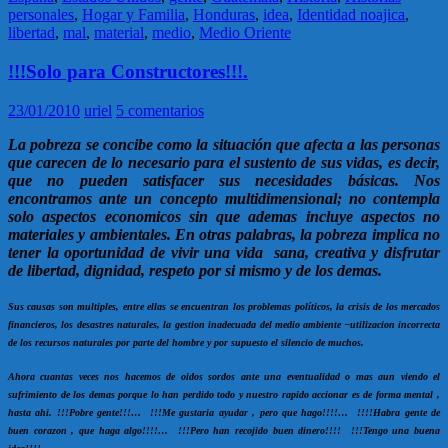
personales
,
Hogar y Familia
,
Honduras
,
idea
,
Identidad noajica
,
libertad
,
mal
,
material
,
medio
,
Medio Oriente
!!!Solo para Constructores!!!.
23/01/2010
uriel
5 comentarios
La pobreza se concibe como la situación que afecta a las personas
que carecen de lo necesario para el sustento de sus vidas, es decir,
que no pueden satisfacer sus necesidades básicas. Nos
encontramos ante un concepto multidimensional; no contempla
solo aspectos economicos sin que ademas incluye aspectos no
materiales y ambientales. En otras palabras, la pobreza implica no
tener la oportunidad de vivir una vida sana, creativa y disfrutar
de libertad, dignidad, respeto por si mismo y de los demas.
Sus causas son multiples, entre ellas se encuentran los problemas políticos, la crisis de los mercados
financieros, los desastres naturales, la gestion inadecuada del medio ambiente –utilizacion incorrecta
de los recursos naturales por parte del hombre y por supuesto el silencio de muchos.
Ahora cuantas veces nos hacemos de oidos sordos ante una eventualidad o mas aun viendo el
sufrimiento de los demas porque lo han perdido todo y nuestro rapido accionar es de forma mental ,
hasta ahi. !!!Pobre gente!!!… !!!Me gustaria ayudar , pero que hago!!!!… !!!!Habra gente de
buen corazon , que haga algo!!!!… !!!Pero han recojido buen dinero!!!! !!!Tengo una buena