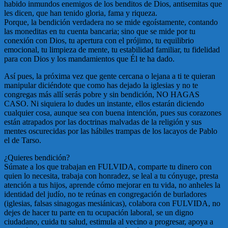
habido inmundos enemigos de los benditos de Dios, antisemitas que
les dicen, que han tenido gloria, fama y riqueza.
Porque, la bendición verdadera no se mide egoístamente, contando
las moneditas en tu cuenta bancaria; sino que se mide por tu
conexión con Dios, tu apertura con el prójimo, tu equilibrio
emocional, tu limpieza de mente, tu estabilidad familiar, tu fidelidad
para con Dios y los mandamientos que Él te ha dado.
Así pues, la próxima vez que gente cercana o lejana a ti te quieran
manipular diciéndote que como has dejado la iglesias y no te
congregas más allí serás pobre y sin bendición, NO HAGAS
CASO. Ni siquiera lo dudes un instante, ellos estarán diciendo
cualquier cosa, aunque sea con buena intención, pues sus corazones
están atrapados por las doctrinas malvadas de la religión y sus
mentes oscurecidas por las hábiles trampas de los lacayos de Pablo
el de Tarso.
¿Quieres bendición?
Súmate a los que trabajan en FULVIDA, comparte tu dinero con
quien lo necesita, trabaja con honradez, se leal a tu cónyuge, presta
atención a tus hijos, aprende cómo mejorar en tu vida, no anheles la
identidad del judío, no te reúnas en congregación de burladores
(iglesias, falsas sinagogas mesiánicas), colabora con FULVIDA, no
dejes de hacer tu parte en tu ocupación laboral, se un digno
ciudadano, cuida tu salud, estimula al vecino a progresar, apoya a