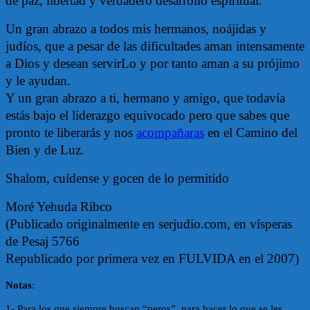
de paz, libertad y verdadero desarrollo espiritual.
Un gran abrazo a todos mis hermanos, noájidas y
judíos, que a pesar de las dificultades aman intensamente
a Dios y desean servirLo y por tanto aman a su prójimo
y le ayudan.
Y un gran abrazo a ti, hermano y amigo, que todavía
estás bajo el liderazgo equivocado pero que sabes que
pronto te liberarás y nos
acompañaras
en el Camino del
Bien y de Luz.
Shalom, cuídense y gocen de lo permitido
Moré Yehuda Ribco
(Publicado originalmente en serjudio.com, en vísperas
de Pesaj 5766
Republicado por primera vez en FULVIDA en el 2007)
Notas
:
1- Para los que siempre buscan “peros”, para hacer lo que se les