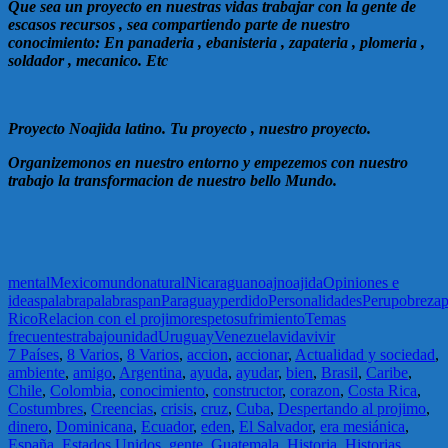
Que sea un proyecto en nuestras vidas trabajar con la gente de
escasos recursos , sea compartiendo parte de nuestro
conocimiento: En panaderia , ebanisteria , zapateria , plomeria ,
soldador , mecanico. Etc
Proyecto Noajida latino. Tu proyecto , nuestro proyecto.
Organizemonos en nuestro entorno y empezemos con nuestro
trabajo la transformacion de nuestro bello Mundo.
mental
Mexico
mundo
natural
Nicaragua
noaj
noajida
Opiniones e
ideas
palabra
palabras
pan
Paraguay
perdido
Personalidades
Peru
pobreza
p
Rico
Relacion con el projimo
respeto
sufrimiento
Temas
frecuentes
trabajo
unidad
Uruguay
Venezuela
vida
vivir
7 Países
,
8 Varios
,
8 Varios
,
accion
,
accionar
,
Actualidad y sociedad
,
ambiente
,
amigo
,
Argentina
,
ayuda
,
ayudar
,
bien
,
Brasil
,
Caribe
,
Chile
,
Colombia
,
conocimiento
,
constructor
,
corazon
,
Costa Rica
,
Costumbres
,
Creencias
,
crisis
,
cruz
,
Cuba
,
Despertando al projimo
,
dinero
,
Dominicana
,
Ecuador
,
eden
,
El Salvador
,
era mesiánica
,
España
,
Estados Unidos
,
gente
,
Guatemala
,
Historia
,
Historias