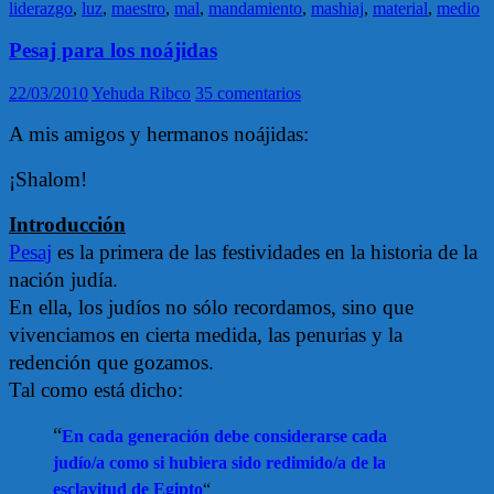
liderazgo
,
luz
,
maestro
,
mal
,
mandamiento
,
mashiaj
,
material
,
medio
Pesaj para los noájidas
22/03/2010
Yehuda Ribco
35 comentarios
A mis amigos y hermanos noájidas:
¡Shalom!
Introducción
Pesaj
es la primera de las festividades en la historia de la
nación judía.
En ella, los judíos no sólo recordamos, sino que
vivenciamos en cierta medida, las penurias y la
redención que gozamos.
Tal como está dicho:
“
En cada generación debe considerarse cada
judío/a como si hubiera sido redimido/a de la
esclavitud de Egipto
“