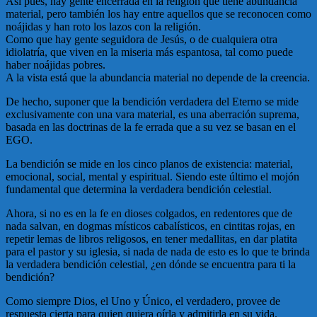
Así pues, hay gente encerrada en la religión que tiene abundancia
material, pero también los hay entre aquellos que se reconocen como
noájidas y han roto los lazos con la religión.
Como que hay gente seguidora de Jesús, o de cualquiera otra
idiolatría, que viven en la miseria más espantosa, tal como puede
haber noájidas pobres.
A la vista está que la abundancia material no depende de la creencia.
De hecho, suponer que la bendición verdadera del Eterno se mide
exclusivamente con una vara material, es una aberración suprema,
basada en las doctrinas de la fe errada que a su vez se basan en el
EGO.
La bendición se mide en los cinco planos de existencia: material,
emocional, social, mental y espiritual. Siendo este último el mojón
fundamental que determina la verdadera bendición celestial.
Ahora, si no es en la fe en dioses colgados, en redentores que de
nada salvan, en dogmas místicos cabalísticos, en cintitas rojas, en
repetir lemas de libros religosos, en tener medallitas, en dar platita
para el pastor y su iglesia, si nada de nada de esto es lo que te brinda
la verdadera bendición celestial, ¿en dónde se encuentra para ti la
bendición?
Como siempre Dios, el Uno y Único, el verdadero, provee de
respuesta cierta para quien quiera oírla y admitirla en su vida.