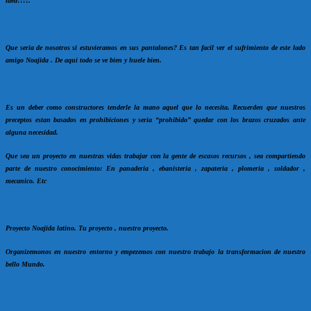
idea!!!!.
Que seria de nosotros si estuvieramos en sus pantalones? Es tan facil ver el sufrimiento de este lado
amigo Noajida . De aqui todo se ve bien y huele bien.
Es un deber como constructores tenderle la mano aquel que lo necesita. Recuerden que nuestros
preceptos estan basados en prohibiciones y seria “prohibido” quedar con los brazos cruzados ante
alguna necesidad.
Que sea un proyecto en nuestras vidas trabajar con la gente de escasos recursos , sea compartiendo
parte de nuestro conocimiento: En panaderia , ebanisteria , zapateria , plomeria , soldador ,
mecanico. Etc
Proyecto Noajida latino. Tu proyecto , nuestro proyecto.
Organizemonos en nuestro entorno y empezemos con nuestro trabajo la transformacion de nuestro
bello Mundo.