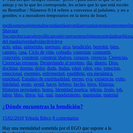
antoja y no lo que les corresponde, les aclaro que lo que está escrito
en Bemidbar / Números 9:14 refiere a conversos al judaísmo, y no a
gentiles; o a moradores temporarios en la tierra de Israel.
medios
mensaje
mental
mes
mila
milagro
milagros
mision
misionero
moré
m
Shavuot
Sucot
pobreza
poder
política
positivo
presente
prójimo
propiedad
pueblo
ra
del mashiaj
verdad
vida
vil
vivir
yo
acto
,
adan
,
antisemita
,
apertura
,
arca
,
bendición
,
bereshit
,
bien
,
camino
,
casa
,
Ciclo de vida
,
colgado
,
comentar
,
compartir
,
conexión
,
construir
,
construir shalom
,
corazon
,
creencia
,
Creencias
,
Creencias erroneas
,
Despertando al projimo
,
dia
,
dinero
,
Dios
,
doctrina
,
dogma
,
dolor
,
duda
,
dudas
,
edad
,
eden
,
ego
,
emocion
,
emocional
,
enemigo
,
enfermedad
,
equilibrio
,
era mesiánica
,
espiritual
,
Estudios de espiritualidad
,
eterno
,
eva
,
existencia
,
exito
,
fidelidad
,
gente
,
gentil
,
hacer
,
hebreo
,
hecho
,
hijos
,
Historia
,
Historias personales
,
honra
,
Identidad noajica
,
iglesia
,
Jesús
,
job
,
labor
,
libro
,
libros
,
luz
,
mal
,
mandamiento
,
manipular
,
material
¿Dónde encuentras la bendición?
15/02/2010
Yehuda Ribco
8 comentarios
Hay una mentalidad sometida por el EGO que supone a la