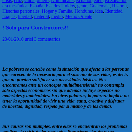
crisis
,
cruz
,
Cuba
,
dinero
,
Dominicana
,
Ecuador
,
eden
,
El Salvador
,
era mesiánica
,
España
,
Estados Unidos
,
gente
,
Guatemala
,
Historia
,
Historias personales
,
Hogar y Familia
,
Honduras
,
idea
,
Identidad
noajica
,
libertad
,
material
,
medio
,
Medio Oriente
!!Solo para Constructores!!
23/01/2010
uriel
3 comentarios
La pobreza se concibe como la situación que afecta a las personas
que carecen de lo necesario para el sustento de sus vidas, es decir,
que no pueden satisfacer sus necesidades básicas. Nos
encontramos ante un concepto multidimensional; no contempla
solo aspectos economicos sin que ademas incluye aspectos no
materiales y ambientales. En otras palabras, la pobreza implica no
tener la oportunidad de vivir una vida sana, creativa y disfrutar
de libertad, dignidad, respeto por si mismo y de los demas.
Sus causas son multiples, entre ellas se encuentran los problemas
políticos, la crisis de los mercados financieros, los desastres