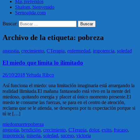
Mis preferidos
Shalom, bienvenido
Sernoajida.com
Buscar:
Archivo de la etiqueta: pobreza
angustia
,
crecimiento
,
CTerapia
,
enfermedad
,
impotencia
,
soledad
El miedo que limita lo ilimitado
26/10/2018
Yehuda Ribco
Así funciona el miedo: una limitación imaginaria está amargando la
realidad ilimitada.El mañana fantaseado está vivo en la mente del
miedoso, quitando energía y placer al único momento presente.El
miedo te consume las fuerzas, se para en el centro de atención,
reclama que se le atienda, se desespera por tu expectación porque si
tú te […]
miedo
muerte
pobreza
angustia
,
bendición
,
crecimiento
,
CTerapia
,
dolor
,
exito
,
fracaso
,
impotencia
,
miseria
,
soledad
,
suceso
,
victoria