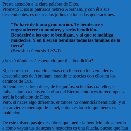
Presta atención a la clara palabra de Dios.
Prometió Dios al patriarca hebreo Abraham, y con él a sus
descendientes, es decir a los judíos de todas las generaciones:
“
Yo haré de ti una gran nación. Te bendeciré y
engrandeceré tu nombre, y serás bendición.
Bendeciré a los que te bendigan, y al que te maldiga
maldeciré. Y en ti serán benditas todas las familias de la
tierra
“
(Bereshit / Génesis 12:2-3)
¿Ves tú dónde está esperando por ti la bendición?
Sí, eso mismo… cuando actúas con bien con los verdaderos
descendientes de Abraham, cuando te asocias con ellos en los
caminos de Luz.
Si bendices, si bien dices, de los judíos, si te alías con ellos, si
trabajas junto a ellos en la obra del Eterno, entonces tu recompensa
será la bendición de Dios.
Pero, si haces algo diferente, entonces no obtendrás bendición, y si
te conviertes enemigo de Israel, entonces todo lo que tienes es
maldición.
De este mismo pasaje descubres que medir la bendición de acuerdo
a cómo vayan tus riquezas y negocios es una falacia, puesto que han