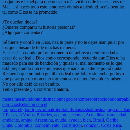
los judíos e Israel para que no sean más víctimas de los esclavos del
Mal… si haces todo esto, entonces vivirás a plenitud, serás bendito,
tal como Dios te ha prometido.
¿Te quedan dudas?
¿Quieres compartir tu historia personal?
¿Algo para comentar?
Sé fuerte y confía en Dios, haz tu parte y no te dejes manipular por
los que abusan de ti de muchas maneras.
Y, si estás pasando por un momento de pobreza o enfermedad a
pesar de ser leal a Dios como corresponde, recuerda que Dios te ha
marcado para ser de bendición y quizás el mal momento es lo que
está preparando una recompensa que nada ni nadie te podrá quitar.
Recuerda que no hubo gentil más leal que Job, y sin embargo tuvo
que pasar por un momento tormentoso y de mucho dolor y miseria.
No por ello dejó de ser bendito.
Tenlo presente y a construir Shalom.
mental
mes
mundo
mundos
nación
negocios
nombre
obra
ocio
oral
orar
pabl
con Dios
Relacion con el
projimo
religión
riqueza
ritual
robo
Salud
satanás
shalom
sinagoga
social
tar
7 Países
,
8 Varios
,
8 Varios
,
accion
,
accionar
,
Actualidad y sociedad
,
ambiente
,
amigo
,
Argentina
,
ayuda
,
ayudar
,
bien
,
Brasil
,
Caribe
,
Chile
,
Colombia
,
conocimiento
,
constructor
,
corazon
,
Costa Rica
,