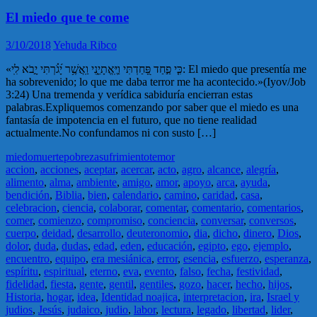
El miedo que te come
3/10/2018
Yehuda Ribco
«כִּ֤י פַ֣חַד פָּ֭חַדְתִּי וַיֶּֽאֱתָיֵ֑נִי וַֽאֲשֶׁ֥ר יָ֝גֹ֗רְתִּי יָ֣בֹא לִֽי: El miedo que presentía me
ha sobrevenido; lo que me daba terror me ha acontecido.»(Iyov/Job
3:24) Una tremenda y verídica sabiduría encierran estas
palabras.Expliquemos comenzando por saber que el miedo es una
fantasía de impotencia en el futuro, que no tiene realidad
actualmente.No confundamos ni con susto […]
miedo
muerte
pobreza
sufrimiento
temor
accion
,
acciones
,
aceptar
,
acercar
,
acto
,
agro
,
alcance
,
alegría
,
alimento
,
alma
,
ambiente
,
amigo
,
amor
,
apoyo
,
arca
,
ayuda
,
bendición
,
Biblia
,
bien
,
calendario
,
camino
,
caridad
,
casa
,
celebracion
,
ciencia
,
colaborar
,
comentar
,
comentario
,
comentarios
,
comer
,
comienzo
,
compromiso
,
conciencia
,
conversar
,
conversos
,
cuerpo
,
deidad
,
desarrollo
,
deuteronomio
,
dia
,
dicho
,
dinero
,
Dios
,
dolor
,
duda
,
dudas
,
edad
,
eden
,
educación
,
egipto
,
ego
,
ejemplo
,
encuentro
,
equipo
,
era mesiánica
,
error
,
esencia
,
esfuerzo
,
esperanza
,
espíritu
,
espiritual
,
eterno
,
eva
,
evento
,
falso
,
fecha
,
festividad
,
fidelidad
,
fiesta
,
gente
,
gentil
,
gentiles
,
gozo
,
hacer
,
hecho
,
hijos
,
Historia
,
hogar
,
idea
,
Identidad noajica
,
interpretacion
,
ira
,
Israel y
judios
,
Jesús
,
judaico
,
judio
,
labor
,
lectura
,
legado
,
libertad
,
lider
,