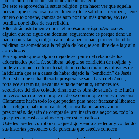
“bendición” como un asunto netamente material.
De esto se aprovecha la astuta religión, para hacer ver que aquella
persona que es exitosa materialmente (tiene salud o la recupera, tiene
dinero o lo obtiene, cambia de auto por uno más grande, etc.) es
bendita por el dios de esa religión.
Ellos dirán astutamente que si el rico/sano/próspero/exitoso es
alguien que no sigue esa doctrina, seguramente es porque tiene un
pacto con satanás, o algo malo habrá hecho para parecer “bendito”,
tal dirán los sometidos a la religión de los que son libre de ella y aún
así exitosos.
Por supuesto que si alguno deja de ser parte del rebaño de los
adoctrinados por la fe, se libera, adopta su condición de noájida, y
no le va tan bien en lo material, de inmediato dirán los difusores de
la idolatría que es a causa de haber dejado la “bendición” de Jesús.
Pero, si el que se ha liberado prospera, se sana hasta del cáncer,
fortalece su familia, lleva una vida de plenitud, entonces los
seguidores del dios colgado dirán que es obra de satanás, o le harán
un cerco para no permitir que nadie se comunique con esta persona.
Claramente harán todo lo que puedan para hacer fracasar al liberado
de la religión, hablarán mal de él, lo insultarán, amenazarán,
presionarán, dejarán de comprarle, arruinarán sus negocios, todo lo
que puedan, casi casi al mejor/peor estilo mafioso.
Ustedes pueden corroborar lo que digo viendo alrededor y contando
sus historias personales o de personas que ustedes conocen.