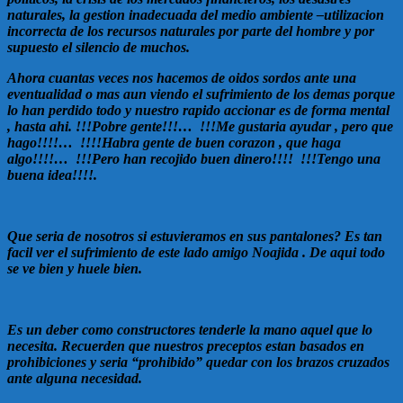
naturales, la gestion inadecuada del medio ambiente –utilizacion
incorrecta de los recursos naturales por parte del hombre y por
supuesto el silencio de muchos.
Ahora cuantas veces nos hacemos de oidos sordos ante una
eventualidad o mas aun viendo el sufrimiento de los demas porque
lo han perdido todo y nuestro rapido accionar es de forma mental
, hasta ahi. !!!Pobre gente!!!… !!!Me gustaria ayudar , pero que
hago!!!!… !!!!Habra gente de buen corazon , que haga
algo!!!!… !!!Pero han recojido buen dinero!!!! !!!Tengo una
buena idea!!!!.
Que seria de nosotros si estuvieramos en sus pantalones? Es tan
facil ver el sufrimiento de este lado amigo Noajida . De aqui todo
se ve bien y huele bien.
Es un deber como constructores tenderle la mano aquel que lo
necesita. Recuerden que nuestros preceptos estan basados en
prohibiciones y seria “prohibido” quedar con los brazos cruzados
ante alguna necesidad.