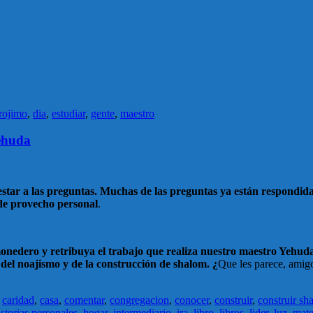
rojimo
,
dia
,
estudiar
,
gente
,
maestro
Yehuda
tar a las preguntas. Muchas de las preguntas ya están respondidas 
 de provecho personal
.
edero y retribuya el trabajo que realiza nuestro maestro Yehuda, 
 del noajismo y de la construcción de shalom. ¿
Que les parece, amig
,
caridad
,
casa
,
comentar
,
congregacion
,
conocer
,
construir
,
construir sh
storias personales
,
hogar
,
intermediario
,
ira
,
libro
,
libros
,
lider
,
luz
,
mate