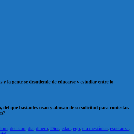
y la gente se desntiende de educarse y estudiar entre lo
del que bastantes usan y abusan de su solicitud para contestar.
os?
alom
,
decision
,
dia
,
dinero
,
Dios
,
edad
,
ego
,
era mesiánica
,
esperanza
,
rial