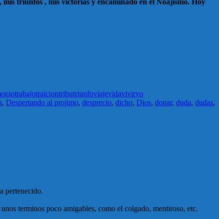
 , mis triunfos , mis victorias y encaminado en el Noajismo. Hoy
monio
trabajo
traicion
tribu
triunfo
viaje
vida
vivir
yo
n
,
Despertando al projimo
,
desprecio
,
dicho
,
Dios
,
donar
,
duda
,
dudas
,
ia pertenecido.
n unos terminos poco amigables, como el colgado, mentiroso, etc.