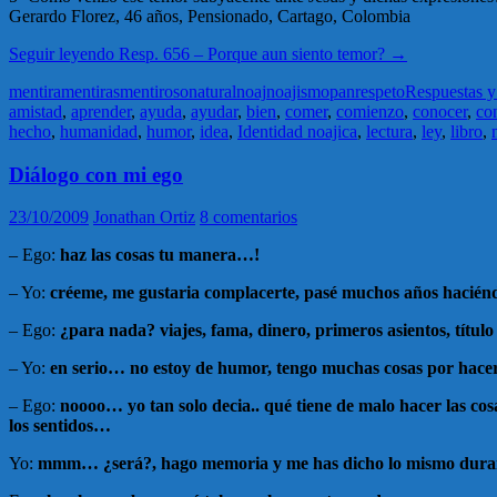
Gerardo Florez, 46 años, Pensionado, Cartago, Colombia
Seguir leyendo
Resp. 656 – Porque aun siento temor?
→
mentira
mentiras
mentiroso
natural
noaj
noajismo
pan
respeto
Respuestas y
amistad
,
aprender
,
ayuda
,
ayudar
,
bien
,
comer
,
comienzo
,
conocer
,
co
hecho
,
humanidad
,
humor
,
idea
,
Identidad noajica
,
lectura
,
ley
,
libro
,
Diálogo con mi ego
23/10/2009
Jonathan Ortiz
8 comentarios
– Ego:
haz las cosas tu manera…!
– Yo:
créeme, me gustaria complacerte, pasé muchos años hacié
– Ego:
¿para nada? viajes, fama, dinero, primeros asientos, títul
– Yo:
en serio… no estoy de humor, tengo muchas cosas por hacer 
– Ego:
noooo… yo tan solo decia.. qué tiene de malo hacer las co
los sentidos…
Yo:
mmm… ¿será?, hago memoria y me has dicho lo mismo durante m