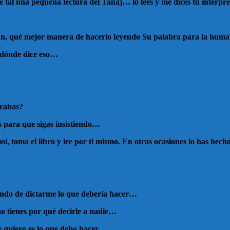
 tal una pequeña lectura del Tanaj… lo lees y me dices tu interp
zcan, qué mejor manera de hacerlo leyendo Su palabra para la hu
 dónde dice eso…
erabas?
s para que sigas insistiendo…
 así, toma el libro y lee por ti mismo. En otras ocasiones lo has h
tando de dictarme lo que debería hacer…
no tienes por qué decirle a nadie…
que quiero es lo que debo hacer…