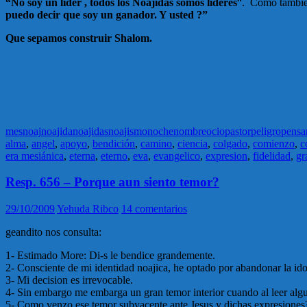
“No soy un lider , todos los Noajidas somos lideres
“. Como tambi
puedo decir que soy un ganador. Y usted ?”
Que sepamos construir Shalom.
mes
noaj
noajida
noajidas
noajismo
noche
nombre
ocio
pastor
peligro
pensa
alma
,
angel
,
apoyo
,
bendición
,
camino
,
ciencia
,
colgado
,
comienzo
,
c
era mesiánica
,
eterna
,
eterno
,
eva
,
evangelico
,
expresion
,
fidelidad
,
gr
Resp. 656 – Porque aun siento temor?
29/10/2009
Yehuda Ribco
14 comentarios
geandito nos consulta:
1- Estimado More: Di-s le bendice grandemente.
2- Consciente de mi identidad noajica, he optado por abandonar la idol
3- Mi decision es irrevocable.
4- Sin embargo me embarga un gran temor interior cuando al leer algun
5- Como venzo ese temor subyacente ante Jesus y dichas expresiones