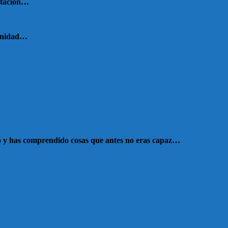
retación…
manidad…
echo y has comprendido cosas que antes no eras capaz…