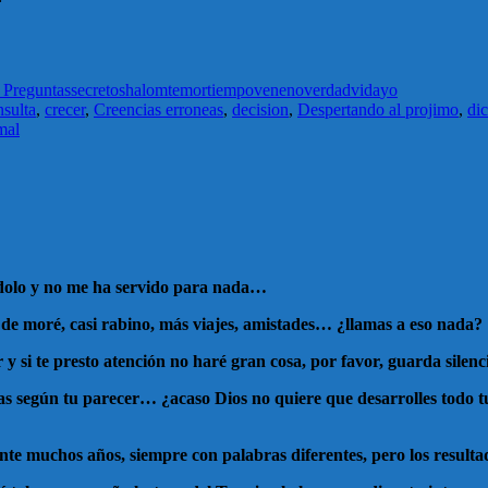
 Preguntas
secreto
shalom
temor
tiempo
veneno
verdad
vida
yo
nsulta
,
crecer
,
Creencias erroneas
,
decision
,
Despertando al projimo
,
di
mal
ndolo y no me ha servido para nada…
o de moré, casi rabino, más viajes, amistades… ¿llamas a eso nada?
y si te presto atención no haré gran cosa, por favor, guarda silen
sas según tu parecer… ¿acaso Dios no quiere que desarrolles todo t
uchos años, siempre con palabras diferentes, pero los resultado