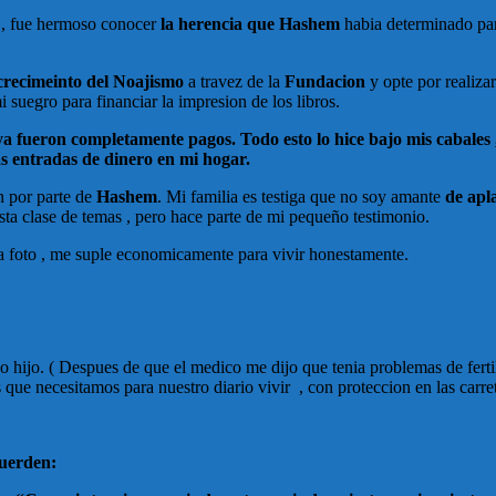
, fue hermoso conocer
la herencia que Hashem
habia determinado pa
crecimeinto del Noajismo
a travez de la
Fundacion
y opte por realiza
i suegro para financiar la impresion de los libros.
a fueron completamente pagos. Todo esto lo hice bajo mis cabales ,
s entradas de dinero en mi hogar.
n por parte de
Hashem
. Mi familia es testiga que no soy amante
de apl
 clase de temas , pero hace parte de mi pequeño testimonio.
a foto , me suple economicamente para vivir honestamente.
o hijo. ( Despues de que el medico me dijo que tenia problemas de fert
s que necesitamos para nuestro diario vivir , con proteccion en las carr
cuerden: