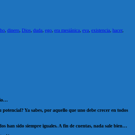
cho
,
dinero
,
Dios
,
duda
,
ego
,
era mesiánica
,
eva
,
existencia
,
hacer
,
cio…
u potencial? Ya sabes, por aquello que uno debe crecer en todos
s han sido siempre iguales. A fin de cuentas, nada sale bien…