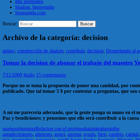
Mis preferidos
Shalom, bienvenido
Sernoajida.com
Buscar:
Archivo de la categoría: decision
amigo
,
construcción de shalom
,
contribuir
,
decision
,
Despertando al p
Tomar la decision de abonar el trabajo del maestro 
7/11/2009
jhulio
15 comentarios
Porque no se toma la propuesta de poner una cantidad, por contes
publicado. Que tal tomar 5 $ por contestar a preguntas, que son
A mi me parecería adecuado, que la gente ponga su mano en el mon
Paz y bendiciones; y pensemos que ello será contribuir a la causa
noaj
noajismo
paz
Relacion con el projimo
shalom
trabajo
tribu
agradecimiento
,
alimento
,
angel
,
aportar
,
ayuda
,
bien
,
cambio
,
capital
eva
,
evangelico
,
ganancias
,
gentil
,
hacer
,
hecho
,
herencia
,
Historia
,
Hi