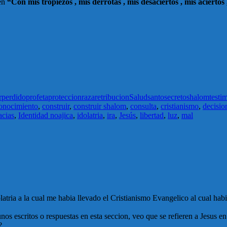
en
“Con mis tropiezos , mis derrotas , mis desaciertos , mis aciertos
r
perdido
profeta
proteccion
raza
retribucion
Salud
santo
secreto
shalom
testi
onocimiento
,
construir
,
construir shalom
,
consulta
,
cristianismo
,
decisio
acias
,
Identidad noajica
,
idolatria
,
ira
,
Jesús
,
libertad
,
luz
,
mal
atria a la cual me habia llevado el Cristianismo Evangelico al cual hab
os escritos o respuestas en esta seccion, veo que se refieren a Jesus e
?