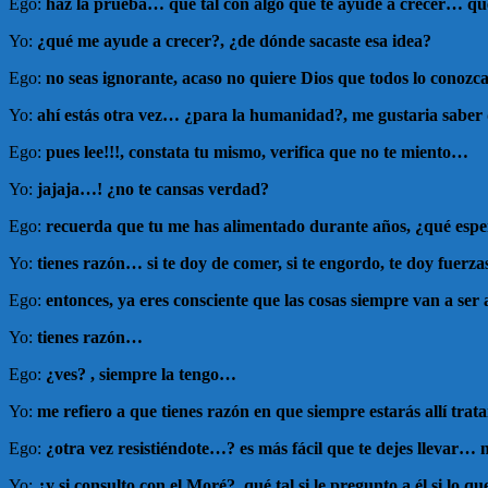
Ego:
haz la prueba… qué tal con algo que te ayude a crecer… qué
Yo:
¿qué me ayude a crecer?, ¿de dónde sacaste esa idea?
Ego:
no seas ignorante, acaso no quiere Dios que todos lo cono
Yo:
ahí estás otra vez… ¿para la humanidad?, me gustaria saber
Ego:
pues lee!!!, constata tu mismo, verifica que no te miento…
Yo:
jajaja…! ¿no te cansas verdad?
Ego:
recuerda que tu me has alimentado durante años, ¿qué esp
Yo:
tienes razón… si te doy de comer, si te engordo, te doy fuerza
Ego:
entonces, ya eres consciente que las cosas siempre van a ser
Yo:
tienes razón…
Ego:
¿ves? , siempre la tengo…
Yo:
me refiero a que tienes razón en que siempre estarás allí tra
Ego:
¿otra vez resistiéndote…? es más fácil que te dejes llevar… 
Yo:
¿y si consulto con el Moré?, qué tal si le pregunto a él si lo 