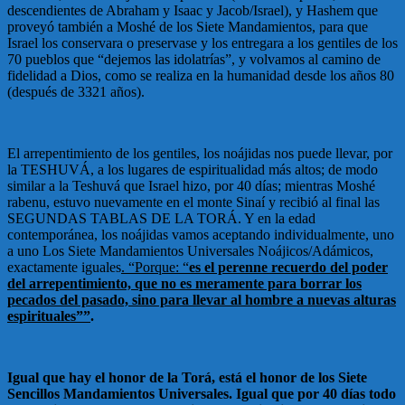
descendientes de Abraham y Isaac y Jacob/Israel), y Hashem que
proveyó también a Moshé de los Siete Mandamientos, para que
Israel los conservara o preservase y los entregara a los gentiles de los
70 pueblos que “dejemos las idolatrías”, y volvamos al camino de
fidelidad a Dios, como se realiza en la humanidad desde los años 80
(después de 3321 años).
El arrepentimiento de los gentiles, los noájidas nos puede llevar, por
la TESHUVÁ, a los lugares de espiritualidad más altos; de modo
similar a la Teshuvá que Israel hizo, por 40 días; mientras Moshé
rabenu, estuvo nuevamente en el monte Sinaí y recibió al final las
SEGUNDAS TABLAS DE LA TORÁ. Y en la edad
contemporánea, los noájidas vamos aceptando individualmente, uno
a uno Los Siete Mandamientos Universales Noájicos/Adámicos,
exactamente iguales
. “Porque: “
es el perenne recuerdo del poder
del arrepentimiento, que no es meramente para borrar los
pecados del pasado, sino para llevar al hombre a nuevas alturas
espirituales””
.
Igual que hay el honor de la Torá, está el honor de los Siete
Sencillos Mandamientos Universales. Igual que por 40 días todo