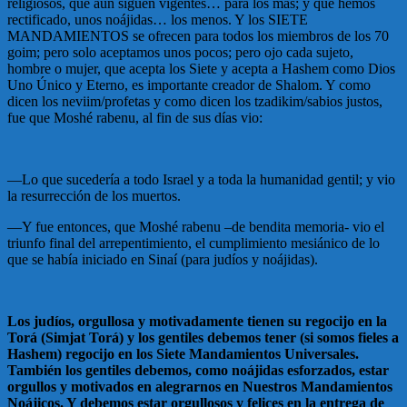
religiosos, que aun siguen vigentes… para los más; y que hemos
rectificado, unos noájidas… los menos. Y los SIETE
MANDAMIENTOS se ofrecen para todos los miembros de los 70
goim; pero solo aceptamos unos pocos; pero ojo cada sujeto,
hombre o mujer, que acepta los Siete y acepta a Hashem como Dios
Uno Único y Eterno, es importante creador de Shalom. Y como
dicen los neviim/profetas y como dicen los tzadikim/sabios justos,
fue que Moshé rabenu, al fin de sus días vio:
—Lo que sucedería a todo Israel y a toda la humanidad gentil; y vio
la resurrección de los muertos.
—Y fue entonces, que Moshé rabenu –de bendita memoria- vio el
triunfo final del arrepentimiento, el cumplimiento mesiánico de lo
que se había iniciado en Sinaí (para judíos y noájidas).
Los judíos, orgullosa y motivadamente tienen su regocijo en la
Torá (Simjat Torá) y los gentiles debemos tener (si somos fieles a
Hashem) regocijo en los Siete Mandamientos Universales.
También los gentiles debemos, como noájidas esforzados, estar
orgullos y motivados en alegrarnos en Nuestros Mandamientos
Noájicos. Y debemos estar orgullosos y felices en la entrega de