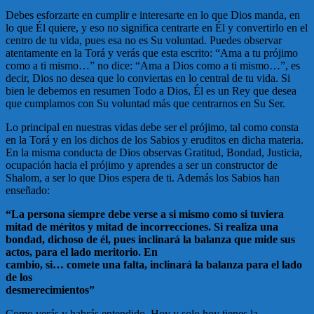
Debes esforzarte en cumplir e interesarte en lo que Dios manda, en
lo que Él quiere, y eso no significa centrarte en Él y convertirlo en el
centro de tu vida, pues esa no es Su voluntad. Puedes observar
atentamente en la Torá y verás que esta escrito: “Ama a tu prójimo
como a ti mismo…” no dice: “Ama a Dios como a ti mismo…”, es
decir, Dios no desea que lo conviertas en lo central de tu vida. Si
bien le debemos en resumen Todo a Dios, Él es un Rey que desea
que cumplamos con Su voluntad más que centrarnos en Su Ser.
Lo principal en nuestras vidas debe ser el prójimo, tal como consta
en la Torá y en los dichos de los Sabios y eruditos en dicha materia.
En la misma conducta de Dios observas Gratitud, Bondad, Justicia,
ocupación hacia el prójimo y aprendes a ser un constructor de
Shalom, a ser lo que Dios espera de ti. Además los Sabios han
enseñado:
“La persona siempre debe verse a si mismo como si tuviera
mitad de méritos y mitad de incorrecciones. Si realiza una
bondad, dichoso de él, pues inclinará la balanza que mide sus
actos, para el lado meritorio. En
cambio, si… comete una falta, inclinará la balanza para el lado
de los
desmerecimientos”
Como verás y habrás entendido, Hoy y solo hoy tienes la