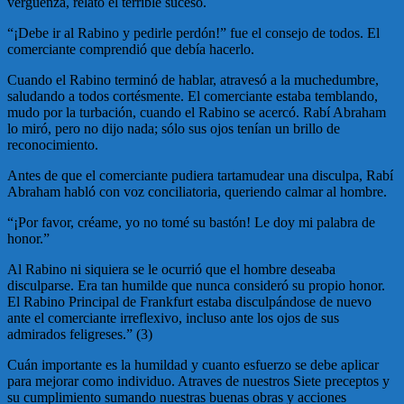
vergüenza, relató el terrible suceso.
“¡Debe ir al Rabino y pedirle perdón!” fue el consejo de todos. El
comerciante comprendió que debía hacerlo.
Cuando el Rabino terminó de hablar, atravesó a la muchedumbre,
saludando a todos cortésmente. El comerciante estaba temblando,
mudo por la turbación, cuando el Rabino se acercó. Rabí Abraham
lo miró, pero no dijo nada; sólo sus ojos tenían un brillo de
reconocimiento.
Antes de que el comerciante pudiera tartamudear una disculpa, Rabí
Abraham habló con voz conciliatoria, queriendo calmar al hombre.
“¡Por favor, créame, yo no tomé su bastón! Le doy mi palabra de
honor.”
Al Rabino ni siquiera se le ocurrió que el hombre deseaba
disculparse. Era tan humilde que nunca consideró su propio honor.
El Rabino Principal de Frankfurt estaba disculpándose de nuevo
ante el comerciante irreflexivo, incluso ante los ojos de sus
admirados feligreses.” (3)
Cuán importante es la humildad y cuanto esfuerzo se debe aplicar
para mejorar como individuo. Atraves de nuestros Siete preceptos y
su cumplimiento sumando nuestras buenas obras y acciones