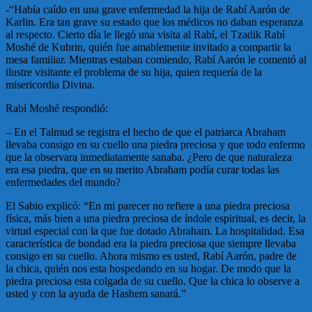
-“Había caído en una grave enfermedad la hija de Rabí Aarón de
Karlin. Era tan grave su estado que los médicos no daban esperanza
al respecto. Cierto día le llegó una visita al Rabí, el Tzadik Rabí
Moshé de Kubrin, quién fue amablemente invitado a compartir la
mesa familiar. Mientras estaban comiendo, Rabí Aarón le comentó al
ilustre visitante el problema de su hija, quien requería de la
misericordia Divina.
Rabí Moshé respondió:
– En el Talmud se registra el hecho de que el patriarca Abraham
llevaba consigo en su cuello una piedra preciosa y que todo enfermo
que la observara inmediatamente sanaba. ¿Pero de que naturaleza
era esa piedra, que en su merito Abraham podía curar todas las
enfermedades del mundo?
El Sabio explicó: “En mi parecer no refiere a una piedra preciosa
física, más bien a una piedra preciosa de índole espiritual, es decir, la
virtud especial con la que fue dotado Abraham. La hospitalidad. Esa
característica de bondad era la piedra preciosa que siempre llevaba
consigo en su cuello. Ahora mismo es usted, Rabí Aarón, padre de
la chica, quién nos esta hospedando en su hogar. De modo que la
piedra preciosa esta colgada de su cuello. Que la chica lo observe a
usted y con la ayuda de Hashem sanará.”