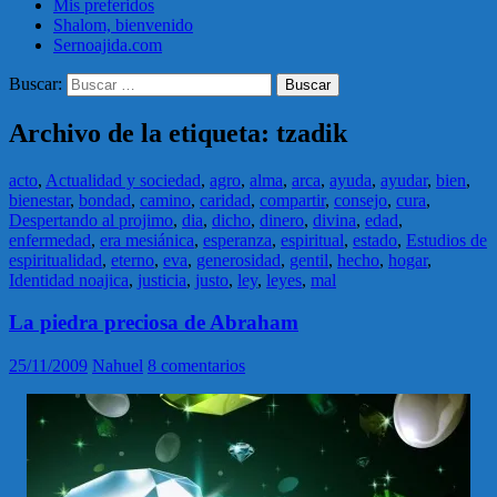
Mis preferidos
Shalom, bienvenido
Sernoajida.com
Buscar:
Archivo de la etiqueta: tzadik
acto
,
Actualidad y sociedad
,
agro
,
alma
,
arca
,
ayuda
,
ayudar
,
bien
,
bienestar
,
bondad
,
camino
,
caridad
,
compartir
,
consejo
,
cura
,
Despertando al projimo
,
dia
,
dicho
,
dinero
,
divina
,
edad
,
enfermedad
,
era mesiánica
,
esperanza
,
espiritual
,
estado
,
Estudios de
espiritualidad
,
eterno
,
eva
,
generosidad
,
gentil
,
hecho
,
hogar
,
Identidad noajica
,
justicia
,
justo
,
ley
,
leyes
,
mal
La piedra preciosa de Abraham
25/11/2009
Nahuel
8 comentarios