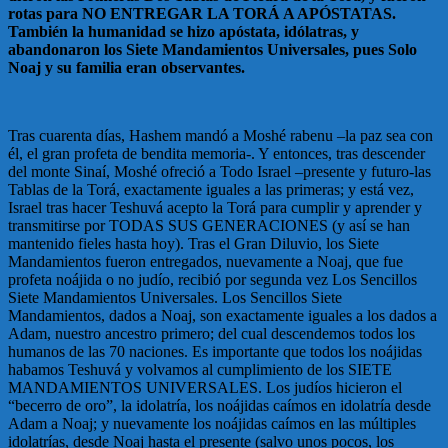
rotas para NO ENTREGAR LA TORÁ A APÓSTATAS.
También la humanidad se hizo apóstata, idólatras, y
abandonaron los Siete Mandamientos Universales, pues Solo
Noaj y su familia eran observantes.
Tras cuarenta días, Hashem mandó a Moshé rabenu –la paz sea con
él, el gran profeta de bendita memoria-. Y entonces, tras descender
del monte Sinaí, Moshé ofreció a Todo Israel –presente y futuro-las
Tablas de la Torá, exactamente iguales a las primeras; y está vez,
Israel tras hacer Teshuvá acepto la Torá para cumplir y aprender y
transmitirse por TODAS SUS GENERACIONES (y así se han
mantenido fieles hasta hoy). Tras el Gran Diluvio, los Siete
Mandamientos fueron entregados, nuevamente a Noaj, que fue
profeta noájida o no judío, recibió por segunda vez Los Sencillos
Siete Mandamientos Universales. Los Sencillos Siete
Mandamientos, dados a Noaj, son exactamente iguales a los dados a
Adam, nuestro ancestro primero; del cual descendemos todos los
humanos de las 70 naciones. Es importante que todos los noájidas
habamos Teshuvá y volvamos al cumplimiento de los SIETE
MANDAMIENTOS UNIVERSALES. Los judíos hicieron el
“becerro de oro”, la idolatría, los noájidas caímos en idolatría desde
Adam a Noaj; y nuevamente los noájidas caímos en las múltiples
idolatrías, desde Noaj hasta el presente (salvo unos pocos, los