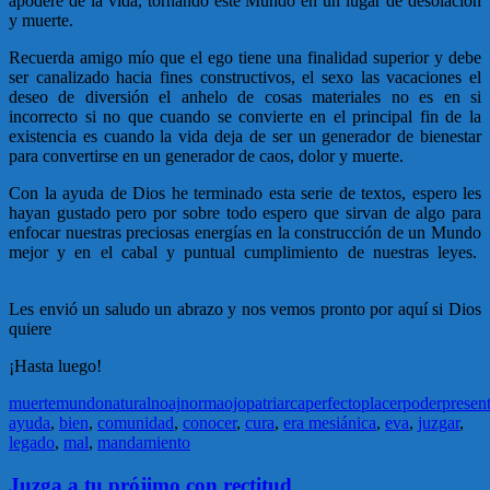
apodere de la vida, tornando este Mundo en un lugar de desolación
y muerte.
Recuerda amigo mío que el ego tiene una finalidad superior y debe
ser canalizado hacia fines constructivos, el sexo las vacaciones el
deseo de diversión el anhelo de cosas materiales no es en si
incorrecto si no que cuando se convierte en el principal fin de la
existencia es cuando la vida deja de ser un generador de bienestar
para convertirse en un generador de caos, dolor y muerte.
Con la ayuda de Dios he terminado esta serie de textos, espero les
hayan gustado pero por sobre todo espero que sirvan de algo para
enfocar nuestras preciosas energías en la construcción de un Mundo
mejor y en el cabal y puntual cumplimiento de nuestras leyes.
Les envió un saludo un abrazo y nos vemos pronto por aquí si Dios
quiere
¡Hasta luego!
muerte
mundo
natural
noaj
norma
ojo
patriarca
perfecto
placer
poder
presen
ayuda
,
bien
,
comunidad
,
conocer
,
cura
,
era mesiánica
,
eva
,
juzgar
,
legado
,
mal
,
mandamiento
Juzga a tu prójimo con rectitud