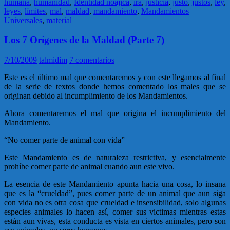
humana
,
humanidad
,
Identidad noajica
,
ira
,
justicia
,
justo
,
justos
,
ley
,
leyes
,
límites
,
mal
,
maldad
,
mandamiento
,
Mandamientos
Universales
,
material
Los 7 Orígenes de la Maldad (Parte 7)
7/10/2009
talmidim
7 comentarios
Este es el último mal que comentaremos y con este llegamos al final
de la serie de textos donde hemos comentado los males que se
originan debido al incumplimiento de los Mandamientos.
Ahora comentaremos el mal que origina el incumplimiento del
Mandamiento.
“No comer parte de animal con vida”
Este Mandamiento es de naturaleza restrictiva, y esencialmente
prohíbe comer parte de animal cuando aun este vivo.
La esencia de este Mandamiento apunta hacia una cosa, lo insana
que es la “crueldad”, pues comer parte de un animal que aun siga
con vida no es otra cosa que crueldad e insensibilidad, solo algunas
especies animales lo hacen así, comer sus victimas mientras estas
están aun vivas, esta conducta es vista en ciertos animales, pero son