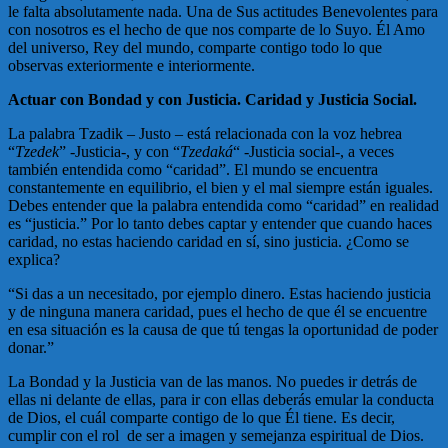
le falta absolutamente nada. Una de Sus actitudes Benevolentes para
con nosotros es el hecho de que nos comparte de lo Suyo. Él Amo
del universo, Rey del mundo, comparte contigo todo lo que
observas exteriormente e interiormente.
Actuar con Bondad y con Justicia. Caridad y Justicia Social.
La palabra Tzadik – Justo – está relacionada con la voz hebrea
“
Tzedek
” -Justicia-, y con “
Tzedaká
“
-Justicia social-, a veces
también entendida como “caridad”. El mundo se encuentra
constantemente en equilibrio, el bien y el mal siempre están iguales.
Debes entender que la palabra entendida como “caridad” en realidad
es “justicia.” Por lo tanto debes captar y entender que cuando haces
caridad, no estas haciendo caridad en sí, sino justicia. ¿Como se
explica?
“Si das a un necesitado, por ejemplo dinero. Estas haciendo justicia
y de ninguna manera caridad, pues el hecho de que él se encuentre
en esa situación es la causa de que tú tengas la oportunidad de poder
donar.”
La Bondad y la Justicia van de las manos. No puedes ir detrás de
ellas ni delante de ellas, para ir con ellas deberás emular la conducta
de Dios, el cuál comparte contigo de lo que Él tiene. Es decir,
cumplir con el rol de ser a imagen y semejanza espiritual de Dios.