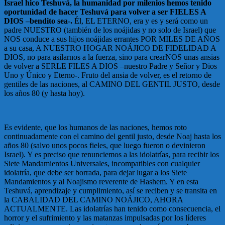
Israel hico Teshuvá, la humanidad por milenios hemos tenido
oportunidad de hacer Teshuvá para volver a ser FIELES A
DIOS –bendito sea-.
Él, EL ETERNO, era y es y será como un
padre NUESTRO (también de los noájidas y no solo de Israel) que
NOS conduce a sus hijos noájidas errantes POR MILES DE AÑOS
a su casa, A NUESTRO HOGAR NOÁJICO DE FIDELIDAD A
DIOS, no para asilarnos a la fuerza, sino para crearNOS unas ansias
de volver a SERLE FILES A DIOS –nuestro Padre y Señor y Dios
Uno y Único y Eterno-. Fruto del ansia de volver, es el retorno de
gentiles de las naciones, al CAMINO DEL GENTIL JUSTO, desde
los años 80 (y hasta hoy).
Es evidente, que los humanos de las naciones, hemos roto
continuadamente con el camino del gentil justo, desde Noaj hasta los
años 80 (salvo unos pocos fieles, que luego fueron o devinieron
Israel). Y es preciso que renunciemos a las idolatrías, para recibir los
Siete Mandamientos Universales, incompatibles con cualquier
idolatría, que debe ser borrada, para dejar lugar a los Siete
Mandamientos y al Noajismo reverente de Hashem. Y en esta
Teshuvá, aprendizaje y cumplimiento, así se reciben y se transita en
la CABALIDAD DEL CAMINO NOÁJICO, AHORA
ACTUALMENTE. Las idolatrías han tenido como consecuencia, el
horror y el sufrimiento y las matanzas impulsadas por los líderes