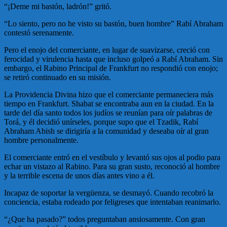
“¡Deme mi bastón, ladrón!” gritó.
“Lo siento, pero no he visto su bastón, buen hombre” Rabí Abraham
contestó serenamente.
Pero el enojo del comerciante, en lugar de suavizarse, creció con
ferocidad y virulencia hasta que incluso golpeó a Rabí Abraham. Sin
embargo, el Rabino Principal de Frankfurt no respondió con enojo;
se retiró continuado en su misión.
La Providencia Divina hizo que el comerciante permaneciera más
tiempo en Frankfurt. Shabat se encontraba aun en la ciudad. En la
tarde del día santo todos los judíos se reunían para oír palabras de
Torá, y él decidió unírseles, porque supo que el Tzadik, Rabí
Abraham Abish se dirigiría a la comunidad y deseaba oír al gran
hombre personalmente.
El comerciante entró en el vestíbulo y levantó sus ojos al podio para
echar un vistazo al Rabino. Para su gran susto, reconoció al hombre
y la terrible escena de unos días antes vino a él.
Incapaz de soportar la vergüenza, se desmayó. Cuando recobró la
conciencia, estaba rodeado por feligreses que intentaban reanimarlo.
“¿Que ha pasado?” todos preguntaban ansiosamente. Con gran