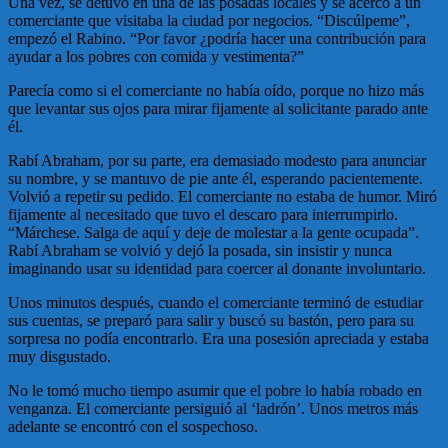
Una vez, se detuvo en una de las posadas locales y se acercó a un
comerciante que visitaba la ciudad por negocios. “Discúlpeme”,
empezó el Rabino. “Por favor ¿podría hacer una contribución para
ayudar a los pobres con comida y vestimenta?”
Parecía como si el comerciante no había oído, porque no hizo más
que levantar sus ojos para mirar fijamente al solicitante parado ante
él.
Rabí Abraham, por su parte, era demasiado modesto para anunciar
su nombre, y se mantuvo de pie ante él, esperando pacientemente.
Volvió a repetir su pedido. El comerciante no estaba de humor. Miró
fijamente al necesitado que tuvo el descaro para interrumpirlo.
“Márchese. Salga de aquí y deje de molestar a la gente ocupada”.
Rabí Abraham se volvió y dejó la posada, sin insistir y nunca
imaginando usar su identidad para coercer al donante involuntario.
Unos minutos después, cuando el comerciante terminó de estudiar
sus cuentas, se preparó para salir y buscó su bastón, pero para su
sorpresa no podía encontrarlo. Era una posesión apreciada y estaba
muy disgustado.
No le tomó mucho tiempo asumir que el pobre lo había robado en
venganza. El comerciante persiguió al ‘ladrón’. Unos metros más
adelante se encontró con el sospechoso.