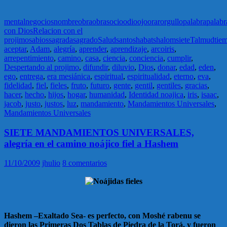
mental
negocios
nombre
obra
obras
ocio
odio
ojo
orar
orgullo
palabra
palabr
con Dios
Relacion con el
projimo
sabios
sagrada
sagrado
Salud
santo
shabat
shalom
siete
Talmud
tie
aceptar
,
Adam
,
alegría
,
aprender
,
aprendizaje
,
arcoiris
,
arrepentimiento
,
camino
,
casa
,
ciencia
,
conciencia
,
cumplir
,
Despertando al projimo
,
difundir
,
diluvio
,
Dios
,
donar
,
edad
,
eden
,
ego
,
entrega
,
era mesiánica
,
espiritual
,
espiritualidad
,
eterno
,
eva
,
fidelidad
,
fiel
,
fieles
,
fruto
,
futuro
,
gente
,
gentil
,
gentiles
,
gracias
,
hacer
,
hecho
,
hijos
,
hogar
,
humanidad
,
Identidad noajica
,
iris
,
isaac
,
jacob
,
justo
,
justos
,
luz
,
mandamiento
,
Mandamientos Universales
,
Mandamientos Universales
SIETE MANDAMIENTOS UNIVERSALES,
alegría en el camino noájico fiel a Hashem
11/10/2009
jhulio
8 comentarios
Hashem –Exaltado Sea- es perfecto, con Moshé rabenu se
dieron las Primeras Dos Tablas de Piedra de la Torá, y fueron