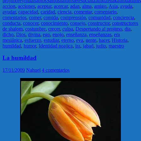
projimo
rey
ritual
sabios
Salud
shalom
siete
social
tzadik
tzedaká
unidad
uni
accion
,
acciones
,
aceptar
,
acercar
,
adan
,
alma
,
amigo
,
Asia
,
ayuda
,
ayudar
,
capacidad
,
caridad
,
ciencia
,
comentar
,
comentario
,
comentarios
,
comer
,
comida
,
comprensión
,
comunidad
,
conciencia
,
conducta
,
conocer
,
conocimiento
,
consejo
,
constructor
,
constructores
de shalom
,
costumbre
,
crecer
,
culpa
,
Despertando al projimo
,
dia
,
dicho
,
Dios
,
divina
,
ego
,
enojo
,
enseñanza
,
enseñanzas
,
era
mesiánica
,
esfuerzo
,
estudiar
,
eterno
,
eva
,
gente
,
hacer
,
Historia
,
humildad
,
humor
,
Identidad noajica
,
ira
,
jabad
,
judio
,
maestro
La humildad
17/11/2009
Nahuel
4 comentarios