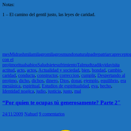
Notas:
1 – El camino del gentil justo, las leyes de caridad.
mes
Midrash
mila
milagro
milagros
mundo
natural
padre
patriarca
precepto
con el
projimo
ritual
sabios
Salud
siete
sufrimiento
Talmud
tzadik
vida
visita
actitud
,
acto
,
actos
,
Actualidad y sociedad
,
bien
,
bondad
,
cambio
,
caridad
,
conducta
,
constructor
,
correccion
,
cumplir
,
Despertando al
projimo
,
dicho
,
dichos
,
dinero
,
Dios
,
donar
,
ejemplo
,
equilibrio
,
era
mesiánica
,
espiritual
,
Estudios de espiritualidad
,
eva
,
hecho
,
Identidad noajica
,
judio
,
justicia
,
justo
,
mal
“Por quien te ocupas tú generosamente? Parte 2″
24/11/2009
Nahuel
9 comentarios