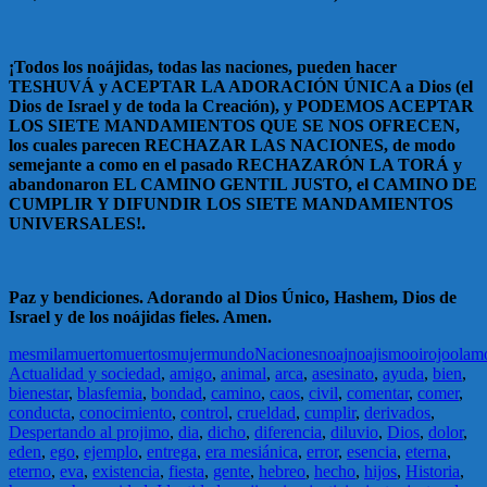
¡Todos los noájidas, todas las naciones, pueden hacer
TESHUVÁ y ACEPTAR LA ADORACIÓN ÚNICA a Dios (el
Dios de Israel y de toda la Creación), y PODEMOS ACEPTAR
LOS SIETE MANDAMIENTOS QUE SE NOS OFRECEN,
los cuales parecen RECHAZAR LAS NACIONES, de modo
semejante a como en el pasado RECHAZARÓN LA TORÁ y
abandonaron EL CAMINO GENTIL JUSTO, el CAMINO DE
CUMPLIR Y DIFUNDIR LOS SIETE MANDAMIENTOS
UNIVERSALES!.
Paz y bendiciones. Adorando al Dios Único, Hashem, Dios de
Israel y de los noájidas fieles. Amen.
mes
mila
muerto
muertos
mujer
mundo
Naciones
noaj
noajismo
oir
ojo
olam
Actualidad y sociedad
,
amigo
,
animal
,
arca
,
asesinato
,
ayuda
,
bien
,
bienestar
,
blasfemia
,
bondad
,
camino
,
caos
,
civil
,
comentar
,
comer
,
conducta
,
conocimiento
,
control
,
crueldad
,
cumplir
,
derivados
,
Despertando al projimo
,
dia
,
dicho
,
diferencia
,
diluvio
,
Dios
,
dolor
,
eden
,
ego
,
ejemplo
,
entrega
,
era mesiánica
,
error
,
esencia
,
eterna
,
eterno
,
eva
,
existencia
,
fiesta
,
gente
,
hebreo
,
hecho
,
hijos
,
Historia
,