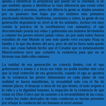
apunta a identificar lo perjudicial que puede ser la crueldad, si no
que también apunta a identificar la clara diferencia que existe entre
los animales y nosotros, antes del diluvio la gente se dejaba arrastrar
por su pasiones mas bajas por sus instintos mas primarios
practicando idolatrías, blasfemias, asesinatos y robos, la gente de esa
generación degradaron su nivel al de los animales, incluso era muy
común la practica de la zoofilia(sexo con animales), el ego
descontrolado poseía sus vidas y gobernaba sus instintos llevándolos
a cometer los peores errores jamás vistos, no por nada todos fueron
extraídos de este Mundo ni uno solo quedo vivo excepto Noaj su
familia y lo que iba dentro del arca, pero de ahí en fuera nada quedo
vivo, que cosas habrán hecho que el Creador que es inmensamente
Misericordioso tuvo que cortarles la existencia para que no se
hicieran mas daño ellos mismos.
La maldad de esa generación no conocía limites, con el ego
gobernando a tontas y a locas sus vidas no podía resultar otra cosa
que la total extinción de esa generación, cuando el ego se apodera
de tu existencia las peores distorsiones en cada plano de esta
realidad se hacen manifiestas, la sexualidad solo con el fin de
obtener placer, el despojo a otros de los que tienen, el nulo respeto a
la vida y a la dignidad humana, la negación de la existencia de que
existe un Dios Único que da sustento a la invariabilidad de las cosas,
y todos los males derivados de estas conductas se hacían presentes
por rebajar la conducta del ser humano al nivel animal.