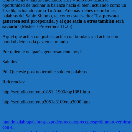
oportunidad de inclinar la balanza hacia el bien, actuando como un
Tzadik, actuando como Tu Amo. Además debes recordar las
palabras del Sabio Shlomo, tal como esta escrito: “
La persona
generosa será prosperada, y el que sacia a otros también será
saciado
” (Mishlei / Proverbios 11:25)
Aquel que actúa con justica, actúa con bondad, y al actuar con
bondad detonas la paz en el mundo.
Por quién te ocuparás generosamente hoy?
Saludos!
Pd: Que este post no termine solo en palabras.
Referencias:
http://serjudio.com/rap1851_1900/rap1881.htm
http://serjudio.com/rap3051a3100/rap3090.htm
mundo
palabra
palabras
paz
poder
precepto
preceptos
prójimo
proverbios
r
con el