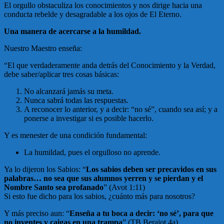
El orgullo obstaculiza los conocimientos y nos dirige hacia una
conducta rebelde y desagradable a los ojos de El Eterno.
Una manera de acercarse a la humildad.
Nuestro Maestro enseña:
“El que verdaderamente anda detrás del Conocimiento y la Verdad,
debe saber/aplicar tres cosas básicas:
No alcanzará jamás su meta.
Nunca sabrá todas las respuestas.
A reconocer lo anterior, y a decir: “no sé”, cuando sea así; y a
ponerse a investigar si es posible hacerlo.
Y es menester de una condición fundamental:
La humildad, pues el orgulloso no aprende.
Ya lo dijeron los Sabios: “
Los sabios deben ser precavidos en sus
palabras… no sea que sus alumnos yerren y se pierdan y el
Nombre Santo sea profanado
” (Avot 1:11)
Si esto fue dicho para los sabios, ¿cuánto más para nosotros?
Y más preciso aun: “
Enseña a tu boca a decir: ‘no sé’, para que
no inventes y caigas en una trampa
” (TB Berajot 4a)