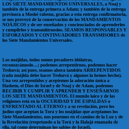
LOS SIETE MANDAMIENTOS UNIVERSALES, a Noaj y
también de la entrega primera a Adam; y también de la entrega
previsora a Moshé rabenu, gracias a esta entrega confirmatoria,
se nos proveyó de la conservación de los MANDAMIENTOS
NOÁJICOS y de ser enseñados y concienciados de aprenderlos
y cumplirlos y transmitírnoslos. SEAMOS RESPONSABLES Y
ESFORZADOS Y CONTINUADORES TRANSMISORES de
los Siete Mandamientos Universales.
Los noájidas, todos somos pecadores idólatras,
reconozcámoslo…; podemos arrepentirnos, podemos hacer
Teshuvá; así pues, seamos ahora también ARREPENTIDOS
(cada noájida debe hacer Teshuvá y algunos la hemos hecho).
Una vez arrepentidos y aceptemos la adoración única a
Hashem, el Dios de Israel y de Noaj y de Adam, podemos
RECIBIR Y CUMPLIR Y APRENDER Y ENSEÑARNOS
LOS SIETE MANDAMIENTOS. El mundo laico y de las
religiones está en la OSCURIDAD Y DE ESPALDAS o
ENFRENTADO AL ETERNO y a su revelación, pero los
judíos que aceptan la Torá y los noájidas que aceptamos los
Siete Mandamientos, nos ponemos en el camino de la Luz y de
la Revelación (respetando a la Torá y la Halajá emanada de
ella, tal como determinan los sabios de Israel).