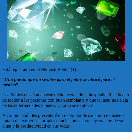
Está registrado en el Midrash Rabba (1):
“
Una puerta que no se abre para el pobre se abrirá para el
médico
”
Los Sabios enseñan en este dicho acerca de la hospitalidad, el hecho
de recibir a las personas con buen semblante y que tal acto nos aleja
de las enfermedades y males. ¿Como se explica?
A continuación les presentaré un relato donde cada uno de ustedes
tratará de extraer sus propias conclusiones para el provecho de su
alma y la productividad en sus vidas: