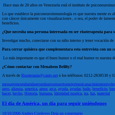
Hace mas de 20 años en Venezuela está el instituto de psiconeuroinun
Lo que establece la psiconeuroinmunología es que nuestra mente es ab
con cáncer únicamente con visualizaciones , o sea, el poder de lamente
beneficios.
¿Que necesita una persona interesada en ser risoterapeuta para s
Investigar mucho, conectarse con su niño interno y tener vocación de se
Para cerrar quisiera que complementara esta entrevista con un c
Lo más importante es que el buen humor o el mal humor es nuestra dec
¿Cómo contactar con Menahem Belilty?
A través de
Risoterapia@cantv.net
o los teléfonos: 0212-2838530 y 0
mensaje
mes
mila
milagro
milagros
muerto
mujer
musica
nacimiento
nivele
agro
,
alianza
,
america
,
amor
,
arca
,
ayuda
,
ayudar
,
baile
,
beneficio
,
bie
hacer
,
hecho
,
Historia
,
humana
,
Identidad noajica
,
ira
,
luz
,
material
El dí­a de América, un dí­a para seguir uniéndonos
10/10/2006
Andres Cordoves
Deja un comentario