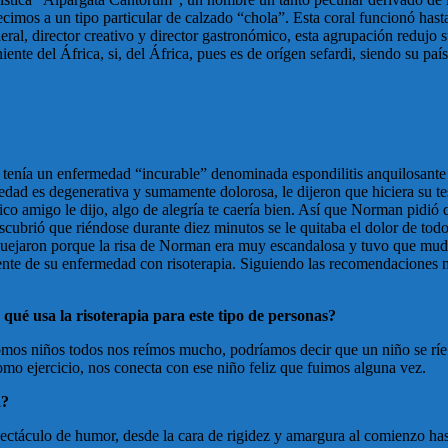
imos a un tipo particular de calzado “chola”. Esta coral funcionó hasta
eral, director creativo y director gastronómico, esta agrupación redujo
ente del África, si, del África, pues es de orígen sefardi, siendo su pa
e tenía un enfermedad “incurable” denominada espondilitis anquilosan
dad es degenerativa y sumamente dolorosa, le dijeron que hiciera su te
ico amigo le dijo, algo de alegría te caería bien. Así que Norman pidió
brió que riéndose durante diez minutos se le quitaba el dolor de todo 
 quejaron porque la risa de Norman era muy escandalosa y tuvo que mudar
mente de su enfermedad con risoterapia. Siguiendo las recomendaciones 
qué usa la risoterapia para este tipo de personas?
mos niños todos nos reímos mucho, podríamos decir que un niño se ríe 4
 como ejercicio, nos conecta con ese niño feliz que fuimos alguna vez.
a?
ctáculo de humor, desde la cara de rigidez y amargura al comienzo hasta 