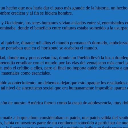
n hecho que nos haría dar el paso más grande de la historia, un hecho
mbre creciera y al fin se hiciera hombre.
y Occidente, los seres humanos vivían aislados entre si, enemistados en
minaba, donde el beneficio entre culturas estaba sometido a la usurpació
 al quiebre, durante mil años el mundo permaneció dormido, embelezad
 que pensaban que en el horizonte se acababa el mundo.
ridad, donde muy pocos veían luz, donde un Pueblo llevó la luz a donde
etendía erradicar con el mundo por las vías del ventajismo más cruel per
n todo el crédito a ellos, pero al final no importa quién descubriera a q
 materiales como esenciales.
le acontecimiento, no debemos dejar que esto opaque los resultados qu
 tal nivel de sincretismo social que era humanamente imposible apartar d
ón de nuestra América fueron como la etapa de adolescencia, muy doloros
 matiz a la que ahora consideraban su patria, una patria salida del sen
 había en nosotros parte de un continente sometido a participar de nue
a la fuerza para que entraran en el prodigioso baile que daría como resu