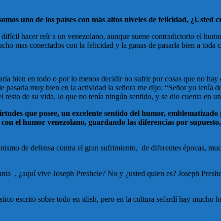
mos uno de los países con más altos niveles de felicidad, ¿Usted cr
difícil hacer reír a un venezolano, aunque suene contradictorio el humor
cho mas conectados con la felicidad y la ganas de pasarla bien a toda 
asarla bien en todo o por lo menos decidir no sufrir por cosas que no h
de pasarla muy bien en la actividad la señora me dijo: “Señor yo tenía 
 resto de su vida, lo que no tenía ningún sentido, y se dio cuenta en un
 virtudes que posee, un excelente sentido del humor, emblematizado
ud con el humor venezolano, guardando las diferencias por supuesto,
ismo de defensa contra el gran sufrimiento, de diferentes épocas, muc
unta , ¿aquí vive Joseph Preshele? No y ¿usted quien es? Joseph Preshe
ico escrito sobre todo en idish, pero en la cultura sefardí hay mucho h