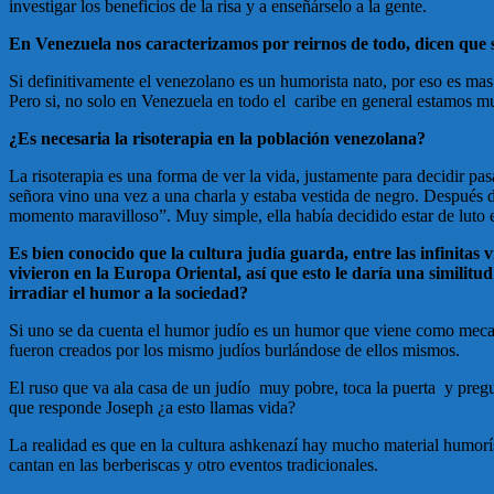
investigar los beneficios de la risa y a enseñárselo a la gente.
En Venezuela nos caracterizamos por reirnos de todo, dicen que so
Si definitivamente el venezolano es un humorista nato, por eso es mas 
Pero si, no solo en Venezuela en todo el caribe en general estamos mu
¿Es necesaria la risoterapia en la población venezolana?
La risoterapia es una forma de ver la vida, justamente para decidir p
señora vino una vez a una charla y estaba vestida de negro. Después 
momento maravilloso”. Muy simple, ella había decidido estar de luto el
Es bien conocido que la cultura judía guarda, entre las infinitas
vivieron en la Europa Oriental, así que esto le daría una similit
irradiar el humor a la sociedad?
Si uno se da cuenta el humor judío es un humor que viene como mecan
fueron creados por los mismo judíos burlándose de ellos mismos.
El ruso que va ala casa de un judío muy pobre, toca la puerta y preg
que responde Joseph ¿a esto llamas vida?
La realidad es que en la cultura ashkenazí hay mucho material humoríst
cantan en las berberiscas y otro eventos tradicionales.