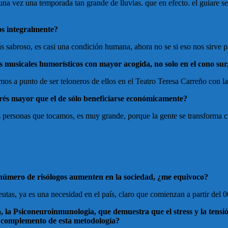
 vez una temporada tan grande de lluvias. que en efecto. el guiare se de
os integralmente?
 sabroso, es casi una condición humana, ahora no se si eso nos sirve p
 musicales humorísticos con mayor acogida, no solo en el cono sur,
mos a punto de ser teloneros de ellos en el Teatro Teresa Carreño con la
erés mayor que el de sólo beneficiarse económicamente?
s personas que tocamos, es muy grande, porque la gente se transforma c
el número de risólogos aumenten en la sociedad, ¿me equivoco?
utas, ya es una necesidad en el país, claro que comienzan a partir del 0
a, la Psiconeuroinmunologia, que demuestra que el stress y la tens
n complemento de esta metodología?