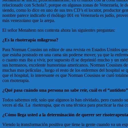
relacionado con Schola?, porque en algunas zonas de Venezuela, le dec
siendo, como lo dice en uno de sus tres CD’s el locutor, productor gen
nombre parece indicarlo el risólogo 001 en Venezuela es judío, proveni
más venezolano que la arepa.
El señor Menahem nos contesta ahora las siguientes preguntas:
¿Es la risoterapia milagrosa?
Para Norman Cousins un editor de una revista en Estados Unidos qu
que estaba postrado en una cama sin poderse mover, ya que la enferme
o cuanto mas iba a vivir, por supuesto él se deprimió mucho y un méd
sus hermanos, excelente humoristas americanos. Norman Cousisns descu
muchas mas películas , luego el resto de los enfermos del hospital se
que el hospital, lo interesante es que Norman Cousisns se curó total
con risoterapia.
¿Qué pasa cuándo una persona no sabe reír, cuál es el “antídoto” 
Todos sabemos reír, solo que algunos lo han olvidado, pero cuando so
veces al día. La risoterapia, que es una técnica para practicar la risa
¿Cómo llega usted a la determinación de querer ser risoterapeut
Viendo la transformación positiva que tiene la gente cuando va un espe