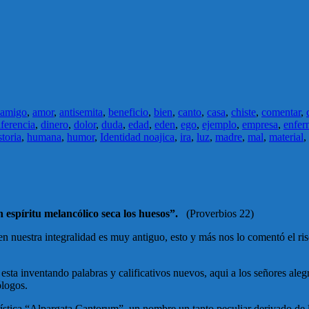
amigo
,
amor
,
antisemita
,
beneficio
,
bien
,
canto
,
casa
,
chiste
,
comentar
,
iferencia
,
dinero
,
dolor
,
duda
,
edad
,
eden
,
ego
,
ejemplo
,
empresa
,
enfer
toria
,
humana
,
humor
,
Identidad noajica
,
ira
,
luz
,
madre
,
mal
,
material
,
 espíritu melancólico seca los huesos”.
(Proverbios 22)
 en nuestra integralidad es muy antiguo, esto y más nos lo comentó el 
sta inventando palabras y calificativos nuevos, aqui a los señores aleg
ólogos.
ística “Alpargata Cantorum”, un nombre un tanto peculiar derivado de 