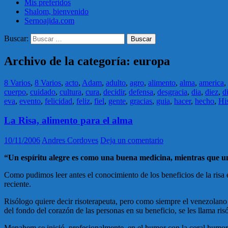
Mis preferidos
Shalom, bienvenido
Sernoajida.com
Buscar:
Archivo de la categoría: europa
8 Varios
,
8 Varios
,
acto
,
Adam
,
adulto
,
agro
,
alimento
,
alma
,
america
,
cuerpo
,
cuidado
,
cultura
,
cura
,
decidir
,
defensa
,
desgracia
,
dia
,
diez
,
d
eva
,
evento
,
felicidad
,
feliz
,
fiel
,
gente
,
gracias
,
guia
,
hacer
,
hecho
,
His
La Risa, alimento para el alma
10/11/2006
Andres Cordoves
Deja un comentario
“Un espíritu alegre es como una buena medicina, mientras que un
Como pudimos leer antes el conocimiento de los beneficios de la risa
reciente.
Risólogo quiere decir risoterapeuta, pero como siempre el venezolano e
del fondo del corazón de las personas en su beneficio, se les llama ris
Menahem se inició, profesionalmente, en el humor con la coral humor