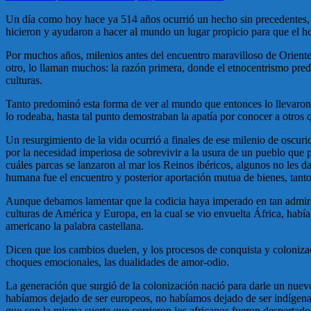
Un día como hoy hace ya 514 años ocurrió un hecho sin precedentes, u
hicieron y ayudaron a hacer al mundo un lugar propicio para que el ho
Por muchos años, milenios antes del encuentro maravilloso de Oriente 
otro, lo llaman muchos: la razón primera, donde el etnocentrismo predo
culturas.
Tanto predominó esta forma de ver al mundo que entonces lo llevaron
lo rodeaba, hasta tal punto demostraban la apatía por conocer a otros
Un resurgimiento de la vida ocurrió a finales de ese milenio de oscu
por la necesidad imperiosa de sobrevivir a la usura de un pueblo que pr
cuáles parcas se lanzaron al mar los Reinos ibéricos, algunos no les da
humana fue el encuentro y posterior aportación mutua de bienes, tanto
Aunque debamos lamentar que la codicia haya imperado en tan admirab
culturas de América y Europa, en la cual se vio envuelta África, había
americano la palabra castellana.
Dicen que los cambios duelen, y los procesos de conquista y colonizaci
choques emocionales, las dualidades de amor-odio.
La generación que surgió de la colonización nació para darle un nuevo
habíamos dejado de ser europeos, no habíamos dejado de ser indígenas,
que con la misma suerte que corrieron los africanos fueron despertados 