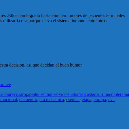
és .Ellos han logrado hasta eliminar tumores de pacientes terminales
 utilizar la risa porque eleva el sistema inmune entre otros
stra decisión, así que decidan el buen humor.
com.ve
lacion
rey
risa
ropa
Salud
sentido
servicio
shalom
sociedad
sufrimiento
terapia
emocional
,
encuentro
,
era mesiánica
,
esencia
,
etapa
,
europa
,
eva
,