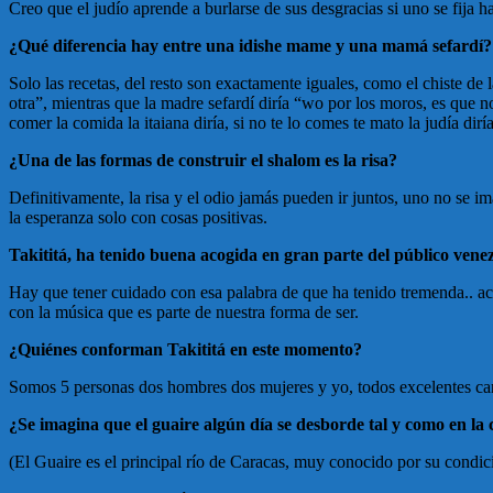
Creo que el judío aprende a burlarse de sus desgracias si uno se fija
¿Qué diferencia hay entre una idishe mame y una mamá sefardí?
Solo las recetas, del resto son exactamente iguales, como el chiste de 
otra”, mientras que la madre sefardí diría “wo por los moros, es que n
comer la comida la itaiana diría, si no te lo comes te mato la judía dir
¿Una de las formas de construir el shalom es la risa?
Definitivamente, la risa y el odio jamás pueden ir juntos, uno no se ima
la esperanza solo con cosas positivas.
Takititá, ha tenido buena acogida en gran parte del público venez
Hay que tener cuidado con esa palabra de que ha tenido tremenda.. aco
con la música que es parte de nuestra forma de ser.
¿Quiénes conforman Takititá en este momento?
Somos 5 personas dos hombres dos mujeres y yo, todos excelentes ca
¿Se imagina que el guaire algún día se desborde tal y como en la 
(El Guaire es el principal río de Caracas, muy conocido por su condi