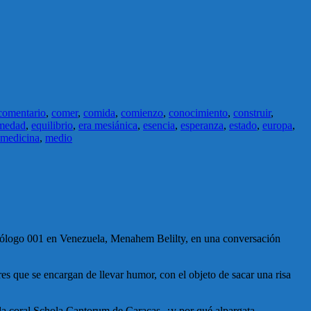
comentario
,
comer
,
comida
,
comienzo
,
conocimiento
,
construir
,
medad
,
equilibrio
,
era mesiánica
,
esencia
,
esperanza
,
estado
,
europa
,
medicina
,
medio
risólogo 001 en Venezuela, Menahem Belilty, en una conversación
res que se encargan de llevar humor, con el objeto de sacar una risa
la coral Schola Cantorum de Caracas, ¿y por qué alpargata