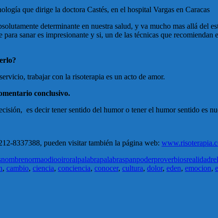
ología que dirige la doctora Castés, en el hospital Vargas en Caracas
solutamente determinante en nuestra salud, y va mucho mas allá del estr
 para sanar es impresionante y si, un de las técnicas que recomiendan es
erlo?
rvicio, trabajar con la risoterapia es un acto de amor.
omentario conclusivo.
isión, es decir tener sentido del humor o tener el humor sentido es nue
212-8337388, pueden visitar también la página web:
www.risoterapia.
s
nombre
norma
odio
oir
oral
palabra
palabras
pan
poder
proverbios
realidad
re
n
,
cambio
,
ciencia
,
conciencia
,
conocer
,
cultura
,
dolor
,
eden
,
emocion
,