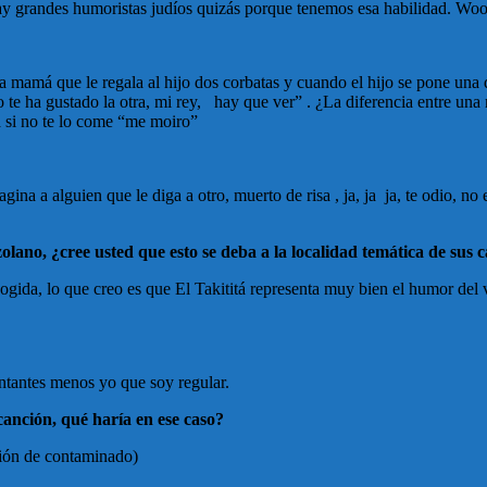
 hay grandes humoristas judíos quizás porque tenemos esa habilidad. Wo
la mamá que le regala al hijo dos corbatas y cuando el hijo se pone una d
o te ha gustado la otra, mi rey, hay que ver” . ¿La diferencia entre un
ía si no te lo come “me moiro”
gina a alguien que le diga a otro, muerto de risa , ja, ja ja, te odio, no
olano, ¿cree usted que esto se deba a la localidad temática de sus 
gida, lo que creo es que El Takititá representa muy bien el humor del 
ntantes menos yo que soy regular.
canción, qué haría en ese caso?
ción de contaminado)