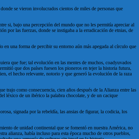
 donde se vieron involucrados cientos de miles de personas que
tre si, bajo una percepción del mundo que no les permitía apreciar al
n por las fuerzas, donde se instigaba a la erradicación de etnias, de
o en una forma de percibir su entorno aún más apegada al círculo que
quiera que fue; tal evolución en las mentes de muchos, coadyuvados
mitió que dos países fuesen los pioneros en tejer la historia futura,
uien, el hecho relevante, notorio y que generó la evolución de la raza
e trajo como consecuencia, cien años después de la Alianza entre las
el léxico de un ibérico la palabra chocolate, y de un cacique
a, signada por la rebeldía, las ansias de figurar, la codicia, los
timiento de unidad continental que se fomentó en nuestra América, no
stra alianza, había incluso para esta época mucho de otros pueblos,
ltado una armonía de culturas sin igual en la historia.