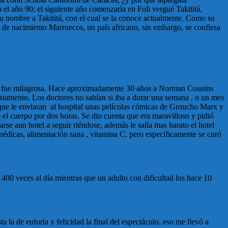
 el año 90; el siguiente año comenzaría en Foli vergué Takititá,
 su nombre a Takititá, con el cual se la conoce actualmente. Como su
ís de nacimiento Marruecos, un país africano, sin embargo, se confiesa
te fue milagrosa. Hace aproximadamente 30 años a Norman Cousins
stamento. Los doctores no sabían si iba a durar una semana , o un mes
 que le enviaran al hospital unas películas cómicas de Groucho Marx y
el cuerpo por dos horas. Se dio cuenta que era maravilloso y pidió
se aun hotel a seguir riéndose, además le salía mas barato el hotel
médicas, alimentación sana , vitamina C, pero específicamente se curó
00 veces al día mientras que un adulto con dificultad los hace 10
la de euforia y felicidad la final del espectáculo, eso me llevó a