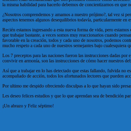
la misma habilidad para hacerlo debemos de concientizarnos en que no
¿Nosotros comprendemos y amamos a nuestro prójimo?, tal vez si pero 
aspectos tenemos algunos desequilibrios todavía, particularmente en
Recién estamos ingresando a esta nueva forma de vida, pero estamos o
que trabajar bastante, a veces somos muy reaccionarios cuando pensam
favorable en la creación, todos y cada uno de nosotros, podemos contr
mucho respeto a cada uno de nuestros semejantes bajo cualesquiera q
Los 7 preceptos para las naciones fueron las instrucciones dadas por
convivir en armonía, son las instrucciones de cómo hacer nuestros de
Así que a trabajar en lo has detectado que estas fallando, fulvida no 
acompañado de acción, todos los afortunados lectores que pueden acced
Por ultimo me despido ofreciendo disculpas a lo que hayan sido pres
Les deseo felices estudios y que lo que aprendan sea de bendición pa
¡Un abrazo y Feliz séptimo!