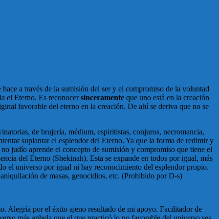
e hace a través de la sumisión del ser y el compromiso de la voluntad
ia el Eterno. Es reconocer
sinceramente
que uno está en la creación
riginal favorable del eterno en la creación. De ahí se deriva que no se
inatorias, de brujería, médium, espiritistas, conjuros, necromancia,
ntentar suplantar el esplendor del Eterno. Ya que la forma de redimir y
el no judío aprende el concepto de sumisión y compromiso que tiene el
resencia del Eterno (Shekinah). Esta se expande en todos por igual, más
odo el universo por igual ni hay reconocimiento del esplendor propio.
 aniquilación de masas, genocidios, etc. (Prohibido por D-s)
. Alegría por el éxito ajeno resultado de mi apoyo. Facilitador de
verso más anhela que el que practicó lo no favorable del universo sea