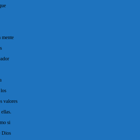
rque
a mente
s
eador
a
 los
s valores
ellas.
omo si
e Dios