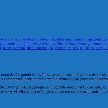
poyo
,
arco iris
,
bendición
,
benei
,
bien
,
blasfemia
,
camino
,
capacidad
,
Ci
spertando al projimo
,
desprecio
,
dia
,
Dios
,
divina
,
eden
,
ego
,
emocion
l
,
hacer
,
humana
,
Identidad noajica
,
infinito
,
ira
,
iris
,
ley
,
leyes
,
libro
,
lu
 turno de el segundo de los 7, este precepto nos indica como debemos d
y comprensión hacia nuestro prójimo, tratando a las personas de forma
 “SEFIRA” (ESFERA) porque es importante saber cual su concepto, ya q
a su vez es el sello del Pacto Noajico, el numero total de mandamientos 