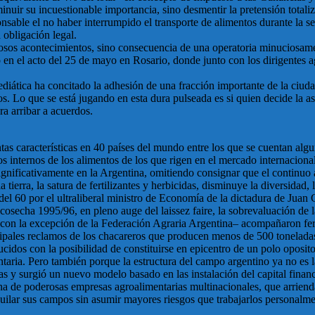
nuir su incuestionable importancia, sino desmentir la pretensión totali
ponsable el no haber interrumpido el transporte de alimentos durante la 
 obligación legal.
arosos acontecimientos, sino consecuencia de una operatoria minuciosame
n el acto del 25 de mayo en Rosario, donde junto con los dirigentes a
ática ha concitado la adhesión de una fracción importante de la ciudad
s. Lo que se está jugando en esta dura pulseada es si quien decide la asi
ra arribar a acuerdos.
tintas características en 40 países del mundo entre los que se cuentan a
 internos de los alimentos de los que rigen en el mercado internacional.
gnificativamente en la Argentina, omitiendo consignar que el continuo 
la tierra, la satura de fertilizantes y herbicidas, disminuye la diversidad,
el 60 por el ultraliberal ministro de Economía de la dictadura de Juan 
cosecha 1995/96, en pleno auge del laissez faire, la sobrevaluación de
e –con la excepción de la Federación Agraria Argentina– acompañaron fer
cipales reclamos de los chacareros que producen menos de 500 toneladas 
idos con la posibilidad de constituirse en epicentro de un polo opositor
ntaria. Pero también porque la estructura del campo argentino ya no es l
imas y surgió un nuevo modelo basado en las instalación del capital fin
 de poderosas empresas agroalimentarias multinacionales, que arrienda
ilar sus campos sin asumir mayores riesgos que trabajarlos personalme