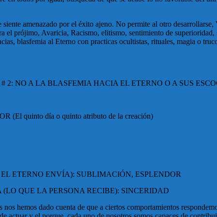
e siente amenazado por el éxito ajeno. No permite al otro desarrollarse,
 el prójimo, Avaricia, Racismo, elitismo, sentimiento de superioridad, 
cias, blasfemia al Eterno con practicas ocultistas, rituales, magia o tru
# 2:
NO A LA BLASFEMIA HACIA EL ETERNO O A SUS ESCO
nto día o quinto atributo de la creación)
 EL ETERNO ENVÍA): SUBLIMACIÓN, ESPLENDOR
 (LO QUE LA PERSONA RECIBE): SINCERIDAD
 nos hemos dado cuenta de que a ciertos comportamientos respondemos 
 actuar y el porque, cada uno de nosotros somos capaces de contribuir