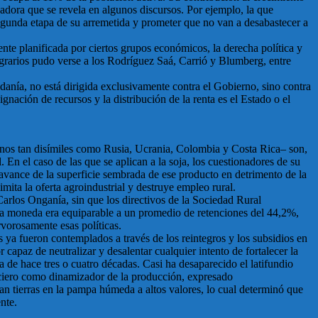
zadora que se revela en algunos discursos. Por ejemplo, la que
segunda etapa de su arremetida y prometer que no van a desabastecer a
nte planificada por ciertos grupos económicos, la derecha política y
grarios pudo verse a los Rodríguez Saá, Carrió y Blumberg, entre
anía, no está dirigida exclusivamente contra el Gobierno, sino contra
gnación de recursos y la distribución de la renta es el Estado o el
lgunos tan disímiles como Rusia, Ucrania, Colombia y Costa Rica– son,
 En el caso de las que se aplican a la soja, los cuestionadores de su
avance de la superficie sembrada de ese producto en detrimento de la
 limita la oferta agroindustrial y destruye empleo rural.
Carlos Onganía, sin que los directivos de la Sociedad Rural
 la moneda era equiparable a un promedio de retenciones del 44,2%,
vorosamente esas políticas.
ya fueron contemplados a través de los reintegros y los subsidios en
 capaz de neutralizar y desalentar cualquier intento de fortalecer la
a de hace tres o cuatro décadas. Casi ha desaparecido el latifundio
anciero como dinamizador de la producción, expresado
n tierras en la pampa húmeda a altos valores, lo cual determinó que
nte.