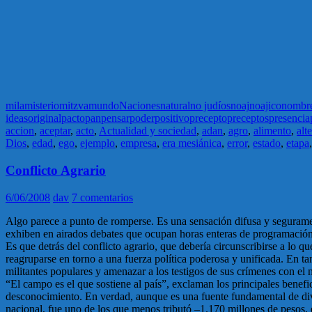
mila
misterio
mitzva
mundo
Naciones
natural
no judíos
noaj
noajico
nombr
ideas
original
pacto
pan
pensar
poder
positivo
precepto
preceptos
presencia
accion
,
aceptar
,
acto
,
Actualidad y sociedad
,
adan
,
agro
,
alimento
,
alt
Dios
,
edad
,
ego
,
ejemplo
,
empresa
,
era mesiánica
,
error
,
estado
,
etapa
Conflicto Agrario
6/06/2008
dav
7 comentarios
Algo parece a punto de romperse. Es una sensación difusa y seguramente
exhiben en airados debates que ocupan horas enteras de programación te
Es que detrás del conflicto agrario, que debería circunscribirse a lo q
reagruparse en torno a una fuerza política poderosa y unificada. En ta
militantes populares y amenazar a los testigos de sus crímenes con el n
“El campo es el que sostiene al país”, exclaman los principales benefi
desconocimiento. En verdad, aunque es una fuente fundamental de divi
nacional, fue uno de los que menos tributó –1.170 millones de pesos, 