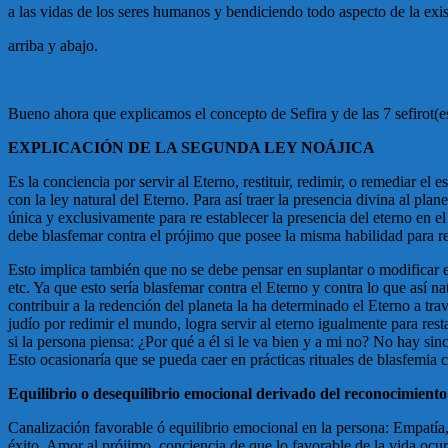
a las vidas de los seres humanos y bendiciendo todo aspecto de la exis
arriba y abajo.
Bueno ahora que explicamos el concepto de Sefira y de las 7 sefirot(
EXPLICACIÓN DE LA SEGUNDA LEY NOÁJICA
Es la conciencia por servir al Eterno, restituir, redimir, o remediar el
con la ley natural del Eterno. Para así traer la presencia divina al plan
única y exclusivamente para re establecer la presencia del eterno en el 
debe blasfemar contra el prójimo que posee la misma habilidad para res
Esto implica también
que no
se debe pensar en suplantar o modificar el
etc. Ya que esto sería blasfemar contra el Eterno y contra lo que así 
contribuir a la redención del planeta la ha determinado el Eterno a t
judío por redimir el mundo, logra servir al eterno igualmente para rest
si la persona piensa: ¿Por qué a él si le va bien y a mi no? No hay si
Esto ocasionaría que se pueda caer en prácticas rituales de blasfemia 
Equilibrio o desequilibrio emocional derivado del reconocimiento
Canalización favorable ó equilibrio emocional en la persona:
Empatía, 
éxito. Amor al prójimo, conciencia de que lo favorable de la vida ocu