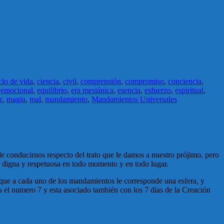
clo de vida
,
ciencia
,
civil
,
comprensión
,
compromiso
,
conciencia
,
,
emocional
,
equilibrio
,
era mesiánica
,
esencia
,
esfuerzo
,
espiritual
,
z
,
magia
,
mal
,
mandamiento
,
Mandamientos Universales
e conducirnos respecto del trato que le damos a nuestro prójimo, pero
 digna y respetuosa en todo momento y en todo lugar.
ue a cada uno de los mandamientos le corresponde una esfera, y
es el numero 7 y esta asociado también con los 7 días de la Creación