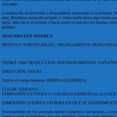
rescatado.
Canalización desfavorable ó desequilibrio emocional en la persona
: S
ama. Blasfema contra del prójimo o contra quién desea algo bueno para
igual, odio hacia el prójimo o hacia quién no practica las mismas creen
prójimo.
SEGUNDA LEY NOÁJICA
MITZVA # 70 BENEI ISRAEL / MANDAMIENTO BENEI NOAJ 
SEFIRÁ: Hod TRADUCCIÓN: RECONOCIMIENTO, ESPLENDOR (El qui
DIRECCIÓN: ABAJO
Está en el cuerpo humano/ PIERNA IZQUIERDA
COLOR: NARANJA
DIMENSIÓN EXTERNA ó CUALIDAD ESPIRITUAL (LO QUE
DIMENSIÓN INTERNA ó FORMA EN QUE SE EXPERIMENTA
Honestamente en este precepto muchos fallamos y me incluyo, a veces
tenemos estas herramientas que nos permiten conocer como debemos de