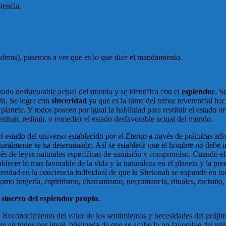
tencia,
esferas), pasemos a ver que es lo que dice el mandamiento.
 estado desfavorable actual del mundo y se identifica con el
esplendor
. S
eta. Se logra con
sinceridad
ya que es la rama del temor reverencial hac
planeta. Y todos poseen por igual la habilidad para restituir el estado o
tituir, redimir, o remediar el estado desfavorable actual del mundo.
 estado del universo establecido por el Eterno a través de prácticas adiv
naturalmente se ha determinado. Así se establece que el hombre no debe i
ravés de leyes naturales especificas de sumisión y compromiso. Cuando 
ablecer lo mas favorable de la vida y la naturaleza en el planeta y la p
nceridad en la conciencia individual de que la Shekinah se expande en t
como brujería, espiritismo, chamanismo, necromancia, rituales, racismo,
 sincero del esplendor propio.
Reconocimiento del valor de los sentimientos y necesidades del prójimo
rre en todos por igual, búsqueda de que se acabe lo no favorable del uni