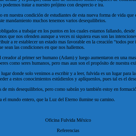
 podemos tratar a nuestro prójimo con desprecio e ira.
en nuestra condición de estudiantes de esta nueva forma de vida que es
 este mandamiento muchos tenemos varios desequilibrios.
bligados a trabajar en los puntos en los cuales estamos fallando, desde
os que nos ofenden aunque a veces ni siquiera esas son las intenciones,
ibuir a re establecer un estado mas favorable en la creación “todos por
ue sean las condiciones en que nos hallemos.
 el creador al primer ser humano (Adam) y luego aumentaron en una mas 
beres como seres humanos, pero mas aun son el propósito de nuestra ex
es lugar donde solo venimos a escribir y a leer, fulvida es un lugar para
er a estos conocimientos estúdienlos y aplíquenlos, pues tal es el des
as de mis desequilibrios, pero como sabrán yo también estoy en formac
ra el mundo entero, que la Luz del Eterno ilumine su camino.
Oficina Fulvida México
Referencias