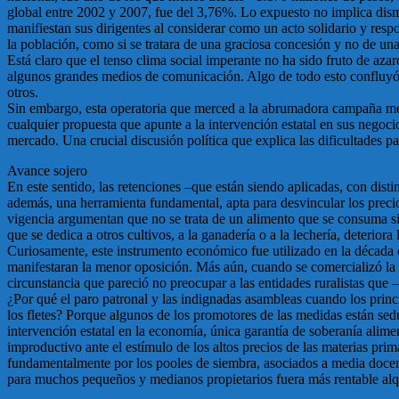
global entre 2002 y 2007, fue del 3,76%. Lo expuesto no implica dismi
manifiestan sus dirigentes al considerar como un acto solidario y res
la población, como si se tratara de una graciosa concesión y no de una
Está claro que el tenso clima social imperante no ha sido fruto de az
algunos grandes medios de comunicación. Algo de todo esto confluyó e
otros.
Sin embargo, esta operatoria que merced a la abrumadora campaña medi
cualquier propuesta que apunte a la intervención estatal en sus negocio
mercado. Una crucial discusión política que explica las dificultades pa
Avance sojero
En este sentido, las retenciones –que están siendo aplicadas, con dis
además, una herramienta fundamental, apta para desvincular los precios
vigencia argumentan que no se trata de un alimento que se consuma si
que se dedica a otros cultivos, a la ganadería o a la lechería, deteriora 
Curiosamente, este instrumento económico fue utilizado en la década d
manifestaran la menor oposición. Más aún, cuando se comercializó la 
circunstancia que pareció no preocupar a las entidades ruralistas qu
¿Por qué el paro patronal y las indignadas asambleas cuando los prin
los fletes? Porque algunos de los promotores de las medidas están seduc
intervención estatal en la economía, única garantía de soberanía alime
improductivo ante el estímulo de los altos precios de las materias pr
fundamentalmente por los pooles de siembra, asociados a media docena
para muchos pequeños y medianos propietarios fuera más rentable alqu