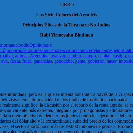
LIBRO
Los Siete Colores del Arco Iris
Principios Éticos de la Tora para No Judíos
Rabí Yirmeyahu Bindman
e
norma
ocio
odio
Opiniones e
prójimo
propósito
pureza
racismo
reaccion
reconocer
relacion
respeto
ritual
r
ernativa
,
animal
,
Argentina
,
avanzar
,
cambio
,
campo
,
capital
,
castigo
,
co
,
eva
,
fiesta
,
fruto
,
ganancias
,
genocidio
,
gente
,
gobierno
,
hacer
,
imposi
 infundada, pero es la que se intenta transmitir a través de la crispaci
levisiva, en la dramaticidad de los títulos de los diarios nacionales.
ue realmente significa, la discusión por el reparto de la renta agraria, 
nto, su variante más extrema, integrada por protagonistas y admiradores d
ada secreto objetivo de detener los juicios contra los ejecutores del ter
ciarios del dólar alto y la extraordinaria suba del precio de los commod
sas, el sector aportó poco más de 19.000 millones de pesos al Product
equivalente al 4% del total– en concepto de Impuesto a las Ganancias y