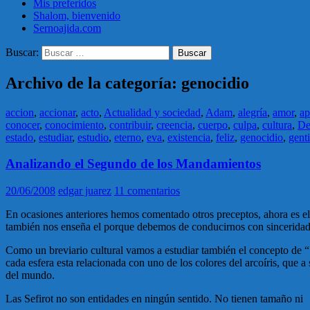
Mis preferidos
Shalom, bienvenido
Sernoajida.com
Buscar:
Archivo de la categoría: genocidio
accion
,
accionar
,
acto
,
Actualidad y sociedad
,
Adam
,
alegría
,
amor
,
a
conocer
,
conocimiento
,
contribuir
,
creencia
,
cuerpo
,
culpa
,
cultura
,
De
estado
,
estudiar
,
estudio
,
eterno
,
eva
,
existencia
,
feliz
,
genocidio
,
genti
Analizando el Segundo de los Mandamientos
20/06/2008
edgar juarez
11 comentarios
En ocasiones anteriores hemos comentado otros preceptos, ahora es el
también nos enseña el porque debemos de conducirnos con sinceridad 
Como un breviario cultural vamos a estudiar también el concepto de
cada esfera esta relacionada con uno de los colores del arcoíris, que 
del mundo.
Las Sefirot no son entidades en ningún sentido. No tienen tamaño ni