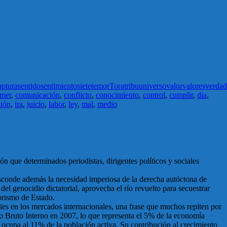
uptura
sentido
sentimiento
siete
temor
Tora
tribu
universo
valor
valores
verdad
mer
,
comunicación
,
conflicto
,
conocimiento
,
control
,
cumplir
,
dia
,
ción
,
ira
,
juicio
,
labor
,
ley
,
mal
,
medio
ón que determinados periodistas, dirigentes políticos y sociales
se esconde además la necesidad imperiosa de la derecha autóctona de
el genocidio dictatorial, aprovecha el río revuelto para secuestrar
rorismo de Estado.
ities en los mercados internacionales, una frase que muchos repiten por
o Bruto Interno en 2007, lo que representa el 5% de la economía
 ocupa al 11% de la población activa. Su contribución al crecimiento