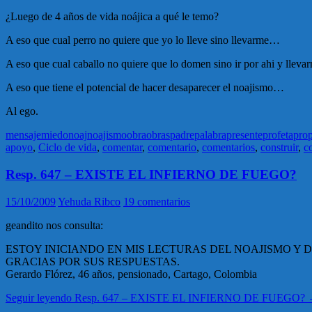
¿Luego de 4 años de vida noájica a qué le temo?
A eso que cual perro no quiere que yo lo lleve sino llevarme…
A eso que cual caballo no quiere que lo domen sino ir por ahi y llev
A eso que tiene el potencial de hacer desaparecer el noajismo…
Al ego.
mensaje
miedo
noaj
noajismo
obra
obras
padre
palabra
presente
profeta
prop
apoyo
,
Ciclo de vida
,
comentar
,
comentario
,
comentarios
,
construir
,
c
Resp. 647 – EXISTE EL INFIERNO DE FUEGO?
15/10/2009
Yehuda Ribco
19 comentarios
geandito nos consulta:
ESTOY INICIANDO EN MIS LECTURAS DEL NOAJISMO Y D
GRACIAS POR SUS RESPUESTAS.
Gerardo Flórez, 46 años, pensionado, Cartago, Colombia
Seguir leyendo
Resp. 647 – EXISTE EL INFIERNO DE FUEGO?