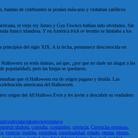
s, bandas de celebrantes se ponían máscaras y visitaban católicos
mericana, el viejo rey James y Guy Fawkes habían sido olvidados. Sin
arada franco irlandesa. Y en América
trick or treat
no se limitaba a los
 principios del siglo XIX. A la fecha, permanece desconocida en
X. Halloween ya tenía ánimas, así que, ¿por que no darle un alugar a las
 de popularidad), pero las brujas se quedaron.
 Pensaban que el Halloween era de origen pagano y druida. Las
la celebración americana del Halloween.
dero origen del
All Hallows Even
y les invite a descubrir su verdadero
dad
vestir
vida
vidente
viejo
visita
yo
onstruir shalom
,
consulta
,
costumbre
,
creencia
,
Creencias erroneas
,
or
,
esencia
,
espíritu
,
espiritual
,
espiritualidad
,
estado
,
eterna
,
eterno
,