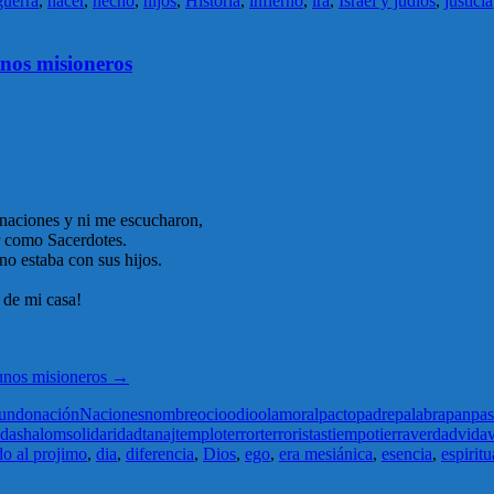
guerra
,
hacer
,
hecho
,
hijos
,
Historia
,
infierno
,
ira
,
Israel y judios
,
justicia
unos misioneros
s naciones y ni me escucharon,
r como Sacerdotes.
no estaba con sus hijos.
 de mi casa!
unos misioneros
→
undo
nación
Naciones
nombre
ocio
odio
olam
oral
pacto
padre
palabra
pan
pas
nda
shalom
solidaridad
tanaj
templo
terror
terroristas
tiempo
tierra
verdad
vida
v
o al projimo
,
dia
,
diferencia
,
Dios
,
ego
,
era mesiánica
,
esencia
,
espiritu