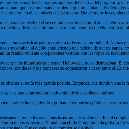
del infierno cuando celebramos aquellas del cielo y del purgatorio, tal 
santos para que los condenados supieran que no habían sido olvidados. 
nstituyeron en el calendario eclesiástico un Día de todos los condenad
nes para esta festividad se centran en vestirse con disfraces rebuscado
s repetidos de la peste bubónica la muerte negra y con ella perdió la mi
esentaciones artísticas para recordar a todos de su mortalidad. A estas
rios y mostraban al diablo conduciendo una cadena de gentes papas, rey
o un retablo viviente con personas vestidas con las ropas de los diferen
alloween; y los irlandeses que tenían Halloween, no se disfrazaban. El
do los irlandeses y los franceses se comenzaron a casar entre sí. El enf
 es obtener el botín más grande posible. Entonces, ¿de donde viene la f
een, y es una contribución inadvertida de los católicos ingleses.
o tenían derechos legales. No podían tener puestos públicos, y eran suj
nsensatas. Uno de los actos más insensatos de resistencia fue el complot
en contra de los opresores. El mal concebido Complot de la pólvora fu
y arrestado. Fue colgado, y el complot se disolvió.