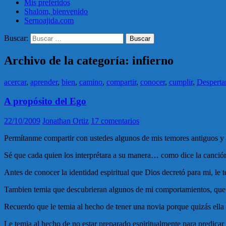
Mis preferidos
Shalom, bienvenido
Sernoajida.com
Buscar:
Archivo de la categoría: infierno
acercar
,
aprender
,
bien
,
camino
,
compartir
,
conocer
,
cumplir
,
Desperta
A propósito del Ego
22/10/2009
Jonathan Ortiz
17 comentarios
Permítanme compartir con ustedes algunos de mis temores antiguos y 
Sé que cada quien los interprétara a su manera… como dice la canc
Antes de conocer la identidad espiritual que Dios decretó para mi, le
Tambien temia que descubrieran algunos de mi comportamientos, que s
Recuerdo que le temia al hecho de tener una novia porque quizás ella m
Le temia al hecho de no estar preparado espiritualmente para predicar 