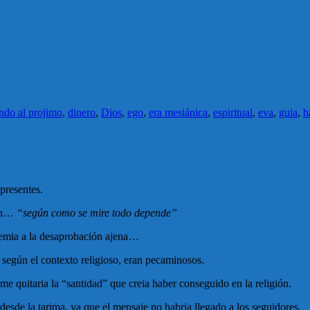
ndo al projimo
,
dinero
,
Dios
,
ego
,
era mesiánica
,
espiritual
,
eva
,
guia
,
h
presentes.
ión…
“según como se mire todo depende”
 temia a la desaprobación ajena…
egún el contexto religioso, eran pecaminosos.
e quitaria la “santidad” que creia haber conseguido en la religión.
desde la tarima, ya que el mensaje no habria llegado a los seguidores.