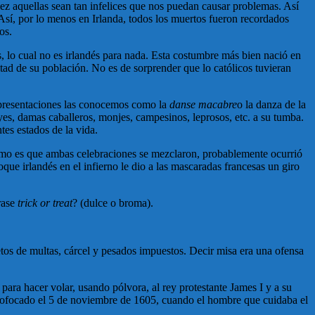
vez aquellas sean tan infelices que nos puedan causar problemas. Así
Así, por lo menos en Irlanda, todos los muertos fueron recordados
os.
s, lo cual no es irlandés para nada. Esta costumbre más bien nació en
tad de su población. No es de sorprender que lo católicos tuvieran
 representaciones las conocemos como la
danse macabre
o la danza de la
es, damas caballeros, monjes, campesinos, leprosos, etc. a su tumba.
tes estados de la vida.
 como es que ambas celebraciones se mezclaron, probablemente ocurrió
oque irlandés en el infierno le dio a las mascaradas francesas un giro
rase
trick or treat
? (dulce o broma).
etos de multas, cárcel y pesados impuestos. Decir misa era una ofensa
 para hacer volar, usando pólvora, al rey protestante James I y a su
e sofocado el 5 de noviembre de 1605, cuando el hombre que cuidaba el