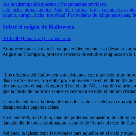
noaj
noajismo
pan
Respuestas y Preguntas
shalom
vida
yo
acto
,
actos
,
alma
,
america
,
Asia
,
bien
,
broma
,
bruja
,
calendario
,
capita
estudio
,
europa
,
fecha
,
festividad
,
Festividades de religiones ajenas
,
fi
Sobre el origen de Halloween
9/10/2009
blanestrod
6 comentarios
Aunque sé que está de más, ya que evidentemente esta fiesta no aporta 
Augustine Thompson, profesor asociado de estudios religiosos en la 
“Los orígenes del Halloween son cristianos, con una visión muy norteam
días de otros meses. Sin embargo, Halloween cae en el último día de oct
de mayo, pero el papa Gregorio III en el año 741, la cambió al prime
que la Fiesta de todos los santos se celebrara en todo el mundo cristian
La noche anterior a la fiesta de todos los santos se celebraba una vigi
desaparecidos paganos celtas.
En el año 998, San Odilo, abad del poderoso monasterio de Cluny en el 
llamada día de todas las almas, se esparció de Francia al resto de Euro
Así pues, la iglesia tenia festividades para aquellos en el cielo y aqu