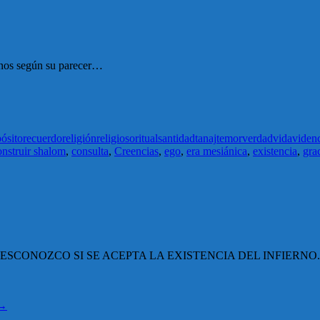
arnos según su parecer…
ósito
recuerdo
religión
religioso
ritual
santidad
tanaj
temor
verdad
vida
viden
onstruir shalom
,
consulta
,
Creencias
,
ego
,
era mesiánica
,
existencia
,
gra
ESCONOZCO SI SE ACEPTA LA EXISTENCIA DEL INFIERNO.
→