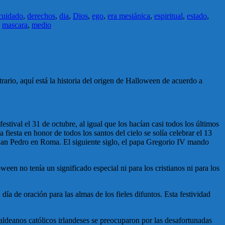
cuidado
,
derechos
,
dia
,
Dios
,
ego
,
era mesiánica
,
espiritual
,
estado
,
,
mascara
,
medio
rario, aquí está la historia del origen de Halloween de acuerdo a
stival el 31 de octubre, al igual que los hacían casi todos los últimos
fiesta en honor de todos los santos del cielo se solía celebrar el 13
n San Pedro en Roma. El siguiente siglo, el papa Gregorio IV mando
ween no tenía un significado especial ni para los cristianos ni para los
a de oración para las almas de los fieles difuntos. Esta festividad
s aldeanos católicos irlandeses se preocuparon por las desafortunadas