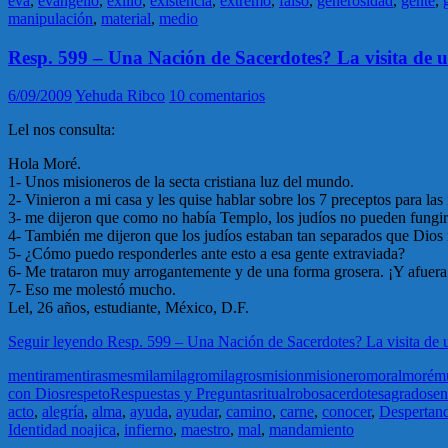
eva
,
evangelio
,
exilio
,
existencia
,
extremo
,
falso
,
generosidad
,
gente
,
manipulación
,
material
,
medio
Resp. 599 – Una Nación de Sacerdotes? La visita de 
6/09/2009
Yehuda Ribco
10 comentarios
Lel nos consulta:
Hola Moré.
1- Unos misioneros de la secta cristiana luz del mundo.
2- Vinieron a mi casa y les quise hablar sobre los 7 preceptos para la
3- me dijeron que como no había Templo, los judíos no pueden fungi
4- También me dijeron que los judíos estaban tan separados que Dios 
5- ¿Cómo puedo responderles ante esto a esa gente extraviada?
6- Me trataron muy arrogantemente y de una forma grosera. ¡Y afuera
7- Eso me molestó mucho.
Lel, 26 años, estudiante, México, D.F.
Seguir leyendo
Resp. 599 – Una Nación de Sacerdotes? La visita de 
mentira
mentiras
mes
mila
milagro
milagros
mision
misionero
moral
moré
m
con Dios
respeto
Respuestas y Preguntas
ritual
robo
sacerdote
sagrado
se
acto
,
alegría
,
alma
,
ayuda
,
ayudar
,
camino
,
carne
,
conocer
,
Despertand
Identidad noajica
,
infierno
,
maestro
,
mal
,
mandamiento