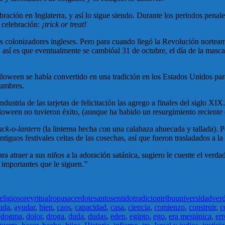
ación en Inglaterra, y así lo sigue siendo. Durante los periodos penale
u celebración:
¡
trick or treat!
s colonizadores ingleses. Pero para cuando llegó la Revolución nortea
 así es que eventualmente se cambióal 31 de octubre, el día de la masc
oween se había convertido en una tradición en los Estados Unidos para
tumbres.
ndustria de las tarjetas de felicitación las agrego a finales del siglo XI
 Halloween no tuvieron éxito, (aunque ha habido un resurgimiento reciente
ack-o-lantern
(la linterna hecha con una calabaza ahuecada y tallada).
tiguos festivales celtas de las cosechas, así que fueron trasladados a 
 atraer a sus niños a la adoración satánica, sugiero le cuente el verda
s importantes que le siguen.”
eligioso
rey
ritual
ropa
sacerdote
santo
sentido
tradicion
tribu
universidad
ver
uda
,
ayudar
,
bien
,
caos
,
capacidad
,
casa
,
ciencia
,
comienzo
,
construir
,
c
,
dogma
,
dolor
,
droga
,
duda
,
dudas
,
eden
,
egipto
,
ego
,
era mesiánica
,
err