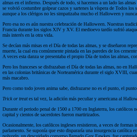
almas en el infierno. Después de todo, si hacemos a un lado las almas 
se volvió costumbre golpear cazos y sartenes la víspera de Todos los 
aunque a los clérigos no les simpatizaba mucho el Halloween y nunca i
Pero esa no es aún nuestra celebración de Halloween. Nuestras tradicio
Francia durante los siglos XIV y XV. El medioevo tardío sufrió ataque
más interés en la otra vida.
Se decían más misas en el Día de todas las almas, y se diseñaron repr
muerte, la cual era comúnmente pintada en las paredes de los cemente
A veces esta danza se presentaba el propio Día de todos las almas, com
Pero los franceses se disfrazaban el Día de todas las almas, no en H
en las colonias británicas de Norteamérica durante el siglo XVIII, cuan
más macabro.
Pero como todo joven anima sabe, disfrazarse no es el punto, el punto
Trick or treat
es tal vez, la adición más peculiar y americana al Hallow
Durante el periodo penal de 1500 a 1700 en Inglaterra, los católicos n
capital y cientos de sacerdotes fueron martirizados.
Ocasionalmente, los católicos ingleses resistieron, a veces de formas i
parlamento. Se suponía que esto dispararía una insurgencia católica 
polvorín, un descuidado converso llamado Guy Fawkes, fue capturado 