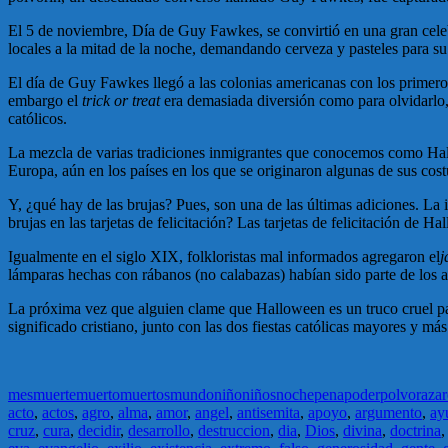
El 5 de noviembre, Día de Guy Fawkes, se convirtió en una gran celebr
locales a la mitad de la noche, demandando cerveza y pasteles para s
El día de Guy Fawkes llegó a las colonias americanas con los primero
embargo el
trick or treat
era demasiada diversión como para olvidarlo,
católicos.
La mezcla de varias tradiciones inmigrantes que conocemos como Hall
Europa, aún en los países en los que se originaron algunas de sus cos
Y, ¿qué hay de las brujas? Pues, son una de las últimas adiciones. La i
brujas en las tarjetas de felicitación? Las tarjetas de felicitación de
Igualmente en el siglo XIX, folkloristas mal informados agregaron el
j
lámparas hechas con rábanos (no calabazas) habían sido parte de los an
La próxima vez que alguien clame que Halloween es un truco cruel para
significado cristiano, junto con las dos fiestas católicas mayores y má
mes
muerte
muerto
muertos
mundo
niño
niños
noche
pena
poder
polvo
raza
r
acto
,
actos
,
agro
,
alma
,
amor
,
angel
,
antisemita
,
apoyo
,
argumento
,
ay
cruz
,
cura
,
decidir
,
desarrollo
,
destruccion
,
dia
,
Dios
,
divina
,
doctrina